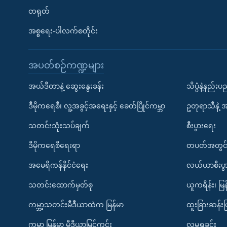
တရုတ်
အစ္စရေး-ပါလက်စတိုင်း
အပတ်စဉ်ကဏ္ဍများ
အယ်ဒီတာနဲ့ ဆွေးနွေးခန်း
သိပ္ပံနဲ့နည်း
ဒီမိုကရေစီ၊ လူ့အခွင့်အရေးနှင့် ခေတ်ပြိုင်ကမ္ဘာ
ဥတုရာသီနဲ့ 
သတင်းသုံးသပ်ချက်
စီးပွားရေး
ဒီမိုကရေစီရေးရာ
တပတ်အတွင်
အမေရိကန်နိုင်ငံရေး
လယ်ယာစီးပွ
သတင်းထောက်မှတ်စု
ယူကရိန်း၊ မြန
ကမ္ဘာ့သတင်းမီဒီယာထဲက မြန်မာ
ထူးခြားဆန်း
ကမ္ဘာ့ မြန်မာ့ မီဒီယာမြင်ကွင်း
လူမှုရှုခင်း