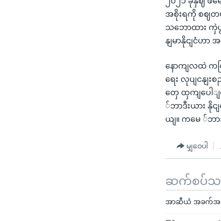
၂၀၂၁ ခုနှဈ ဖဖ
အစိုးရကို စဈတပ
သဘောထား ကှဲပွား
နျမာနိုငျငံဟာ
နောကျလထဲ ကငြျးပ
ရေး လုပျငနျးစဉ
တှေ ထှကျပေါျလ
်ဘာဒီးယား နိုငျ
ယျ။ ကမေ ်ဘာ
မျှဝေပါ
ဆက်စပ်သတင
အာဆီယံ အခက်အခဲ