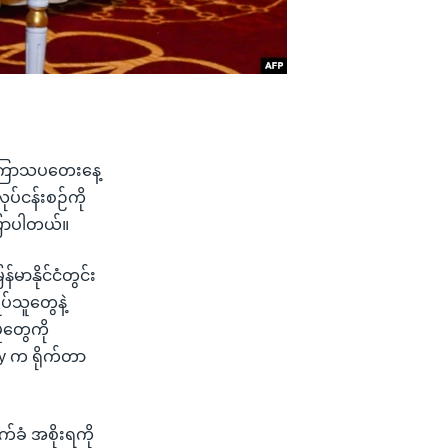
့် ကြာသပတေးနေ့
လုပ်ငန်းစဉ်ကို
ပြောပါတယ်။
မာနိုင်ငံတွင်း
ပ်သူတွေနဲ့
ုတွေကို
ry က ရိုက်တာ
်ခံ အစိုးရကို