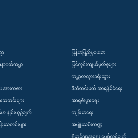
ပညာ
မြန်မာပြည်မှပေးစာ
အနာဂတ်ကမ္ဘာ
မြင်ကွင်းကျယ်မှတ်စုများ
ကမ္ဘာတလွှားခရီးသွား
း အားကစား
ဒီသီတင်းပတ် အာရှနိုင်ငံရေး
ားသတင်းများ
အာရှစီးပွားရေး
်မာ နှိုင်းယှဉ်ချက်
ကျန်းမာရေး
ပြားသတင်းများ
အမျိုးသမီးကဏ္ဍ
ရိုဟင်ဂျာအရေး မျှော်လင့်ချက်