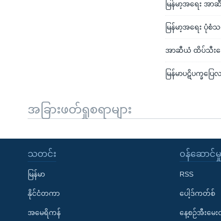
မြန်မာ့အရေး အာဆီယ
မြန်မာ့အရေး ပုံစံသစ
အာဆီယံ ထိပ်သီးဆွေ
မြန်မာပဋိပက္ခပြေလ
အခြားဖတ်ရှုစရာများ
သတင်း
၀န်ဆောင်မှ
မြန်မာ
RSS
နိုင်ငံတကာ
ပေါ့ဒ်ကတ်စ်
အမေရိကန်
နေ့စဉ်အီးမေ