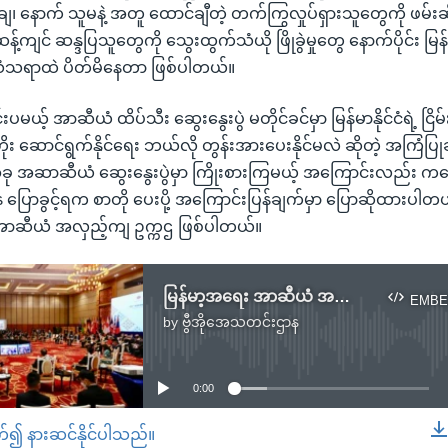
ျ၊ နောက် သူမနဲ့ အတူ ထောင်ချီတဲ့ တက်ကြွလှုပ်ရှားသူတွေကို ဖမ
ဆန့်ကျင် ဆန္ဒပြသူတွေကို သွေးထွက်သံယို ဖြိုခွဲမှုတွေ နောက်ပိုင်း မြန်
သံသရာထဲ ပိတ်မိနေတာ ဖြစ်ပါတယ်။
ယ့် အာဆီယံ ထိပ်သီး ဆွေးနွေးပွဲ မတိုင်ခင်မှာ မြန်မာနိုင်ငံရဲ့ ငြိမ
့တိုး ဆောင်ရွက်နိုင်ရေး ဘယ်လို တွန်းအားပေးနိုင်မလဲ ဆိုတဲ့ အကြံပ
ု အဆာဆီယံ ဆွေးနွေးပွဲမှာ ကြိုးစားကြမယ့် အကြောင်းလည်း ကမ
ဌာန ပြောခွင့်ရက စာတို ပေးပို့ အကြောင်းပြန်ချက်မှာ ပြောဆိုထားပါတ
ာဆီယံ အလှည့်ကျ ဥက္ကဌ ဖြစ်ပါတယ်။
မြန်မာ့အရေး အာဆီယံ အထူးအစည်းအဝေး အင်ဒိုနီးရှားမှာ ကျင်းပမည်
EMBE
by
ဗွီအိုအေသတင်းဌာန
No media source currently available
0:00
တ်၍ နားဆင်နိုင်ပါသည်။
EMBED