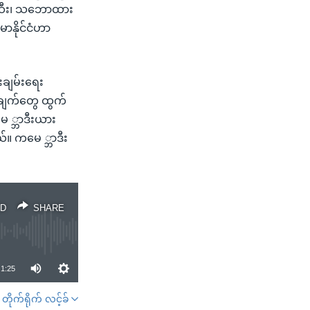
်းဆီး၊ သဘောထား
မာနိုင်ငံဟာ
်းချမ်းရေး
ြုချက်တွေ ထွက်
ေ ္ဘာဒီးယား
ယ်။ ကမေ ္ဘာဒီး
D
SHARE
1:25
တိုက်ရိုက် လင့်ခ်
SHARE