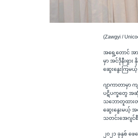
(Zawgyi / Unico
အရှေ့တောင် အာရှ
မှာ အင်ဒိုနီးရှား
ဆွေးနွေးကြမယ့် 
ဂျာကာတာမှာ ကျင်း
ပဋိပက္ခတွေ အဆုံး
သဘောတူထားတဲ့ အ
ဆွေးနွေးမယ့် အက
သတင်းအေဂျင်စီ
၂၀၂၁ ခုနှစ် ဖေဖ