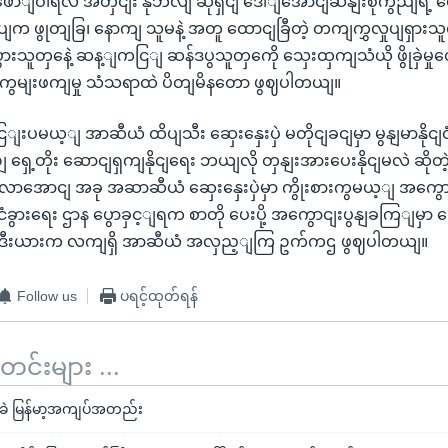
ေောျဝါရီလ အတှငျး နိုဘဲလျ ဆုရှငျ ဒေါျအောငျဆနျးစုကွညျရဲ့ 
ျက ဖွုတျခြ၊ နောကျ သူမနဲ့ အတူ ထောငျခြီတဲ့ တကျကွှလှုပျရှားသူ
သူတှနေဲ့ ဆန့ျကငြျ ဆန်ဒပွသူတှကေို သှေးထှကျသံယို ဖွိုခှဲမှုတှေ
 အကွမျးဖကျမှု သံသရာထဲ ပိတျမိနတော ဖွဈပါတယျ။
မယ့ျ အာဆီယံ ထိပျသီး ဆှေးနှေးပှဲ မတိုငျခငျမှာ မွနျမာနိုငျငံရ
ျ ရှေ့တိုး ဆောငျရှကျနိုငျရေး ဘယျလို တှနျးအားပေးနိုငျမလဲ ဆိုတ
ာအောငျ အခု အဆာဆီယံ ဆှေးနှေးပှဲမှာ ကွိုးစားကွမယ့ျ အကွ
ငံခွားရေး ဌာန ပွောခှင့ျရက စာတို ပေးပို့ အကွောငျးပွနျခကြျမှာ
ဒီးယားက လကျရှိ အာဆီယံ အလှည့ျကြ ဥက်ကဌ ဖွဈပါတယျ။
Follow us
ပရင့်ထုတ်ရန်
်းများ ...
 မြန်မာ့အကျပ်အတည်း