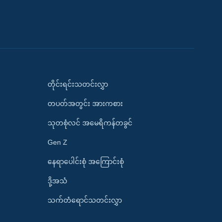
တိုင်းရင်းသတင်းလွှာ
တပတ်အတွင်း အားကစား
သုတစုံလင် အမေရိကန်တခွင်
Gen Z
နေရာပေါင်းစုံ အကြောင်းစုံ
ဒို့အသံ
သက်တံရောင်သတင်းလွှာ