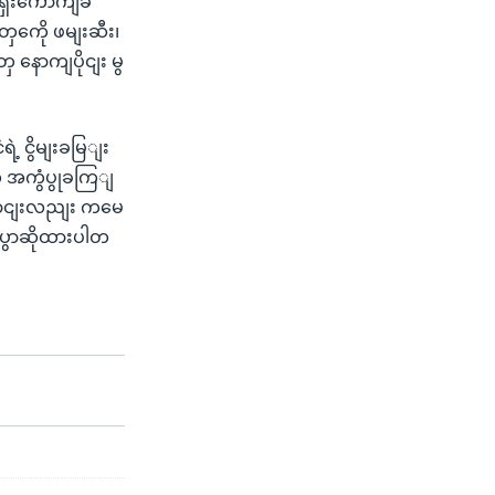
ရှေးကောကျခံ
တှကေို ဖမျးဆီး၊
 နောကျပိုငျး မွ
ဲ့ ငွိမျးခမြျး
ဲ့ အကွံပွုခကြျ
ောငျးလညျး ကမေ
 ပွောဆိုထားပါတ