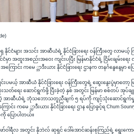
de)
 နိုင်ငံများ အသင်း အာဆီယံရဲ့ နိုင်ငံခြားရေး ဝန်ကြီးတွေ လာမယ
 နိုင်ငံမှာ အထူးအစည်းအဝေး ကျင်းပပြီး မြန်မာနိုင်ငံရဲ့ ငြိမ်းချမ်းရေး 
အကြောင်း ကမေ ္ဘာဒီးယား နိုင်ငံခြားရေး ဌာနက တနင်္ဂနွေနေ့မှာ 
ပမယ့် အာဆီယံ နိုင်ငံခြားရေး ဝန်ကြီးတွေရဲ့ ဆွေးနွေးပွဲမှာတော့ မြန်
သတ်ရေး ဆောင်ရွက်ဖို့ ပြီးခဲ့တဲ့ နှစ် အတွင်း မြန်မာ စစ်တပ် အုပ်ချု
ာဆီယံရဲ့ ဘုံသဘောသတူညီချက် ၅ ရပ်ကို ကျင့်သုံးဆောင်ရွက်မှ
ြောင်း ကမေ ္ဘာဒီးယား နိုင်ငံခြားရေး ဌာန ပြောခွင့်ရ Chum Soun
ကို ပြောပါတယ်။
ော်ဝါရီလ အတွင်း နိုဘဲလ် ဆုရှင် ဒေါ်အောင်ဆန်းစုကြည်ရဲ့ ရွေးကောက