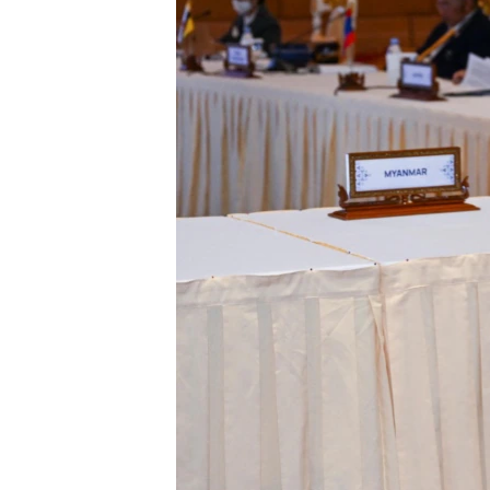
သုတပဒေသာ အင်္ဂလိပ်စာ
အ
ညွန်း
စာမျက်နှာ
သို့
ကျော်
ကြည့်
ရန်
ရှာဖွေ
ရန်
နေရာ
သို့
ကျော်
ရန်