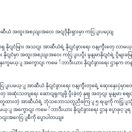
ာဆီယံ အထူးအစညျးအဝေး အငျဒိုနီးရှားမှာ ကငြျးပမညျ
ှ နိုငျငံမြား အသငျး အာဆီယံရဲ့ နိုငျငံခွားရေး ဝနျကွီးတှေ လ
ရှား နိုငျငံမှာ အထူးအစညျးအဝေး ကငြျးပပွီး မွနျမာနိုငျငံရဲ့ ငွိမျး
နှေးကွမယ့ျ အကွောငျး ကမေ ်ဘာဒီးယား နိုငျငံခွားရေး ဌာနက တနငျ
းပမယ့ျ အာဆီယံ နိုငျငံခွားရေး ဝနျကွီးတှရေဲ့ ဆှေးနှေးပှဲမှာတော့
ှေ အဆုံးသတျရေး ဆောငျရှကျဖို့ ပွီးခဲ့တဲ့ နှဈ အတှငျး မွနျမာ စဈ
တူထားတဲ့ အာဆီယံရဲ့ ဘုံသဘောသတူညီခကြျ ၅ ရပျကို ကငြ့ျသုံ
းမယ့ျ အကွောငျး ကမေ ်ဘာဒီးယား နိုငျငံခွားရေး ဌာန ပွောခှင့ျ
ငျးအဂေငြျစီကို ပွောပါတယျ။