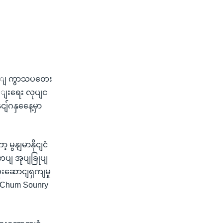
ာမယ့ျ ကွာသပတေး
ခမြျးရေး လုပျင
်ဂနှနေေ့မှာ
 မွနျမာနိုငျငံ
တပျ အုပျခြုပျ
းဆောငျရှကျမှု
ရ Chum Sounry