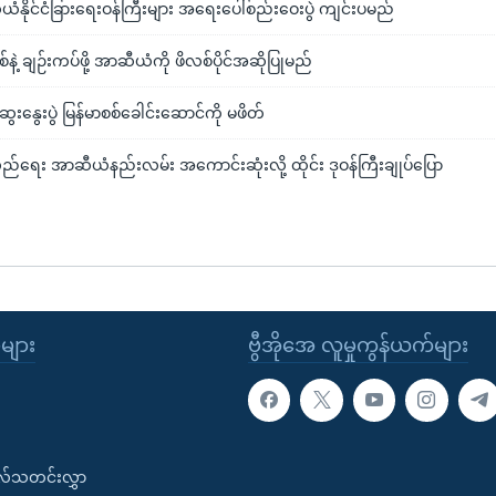
ံနိုင်ငံခြားရေးဝန်ကြီးများ အရေးပေါ်စည်းဝေးပွဲ ကျင်းပမည်
်နဲ့ ချဉ်းကပ်ဖို့ အာဆီယံကို ဖိလစ်ပိုင်အဆိုပြုမည်
းနွေးပွဲ မြန်မာစစ်ခေါင်းဆောင်ကို မဖိတ်
ည်ရေး အာဆီယံနည်းလမ်း အကောင်းဆုံးလို့ ထိုင်း ဒုဝန်ကြီးချုပ်ပြော
ုများ
ဗွီအိုအေ လူမှုကွန်ယက်များ
းလ်သတင်းလွှာ