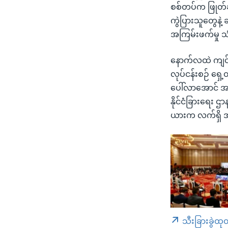
စစ်တပ်က ဖြုတ်ခ
ကွဲပြားသူတွေနဲ့ 
အကြမ်းဖက်မှု 
နောက်လထဲ ကျင်းပမ
လုပ်ငန်းစဉ် ရှေ
ပေါ်လာအောင် အခ
နိုင်ငံခြားရေး 
ယားက လက်ရှိ အ
သီးခြားခွဲထု