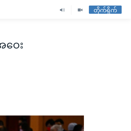
တိုက်ရိုက်
အဝေး