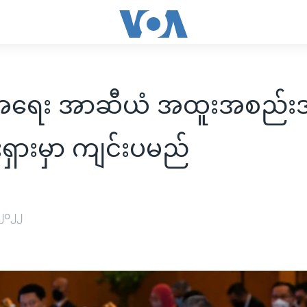
ာ့အရေး အာဆီယံ အထူးအစည်း
ီးရှားမှာ ကျင်းပမည်
 ၂၀၂၂