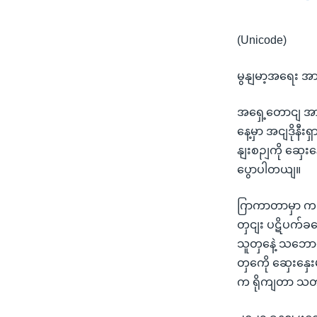
(Unicode)
မွနျမာ့အရေး အ
အရှေ့တောငျ အာရ
နေ့မှာ အငျဒိုနီး
နျးစဉျကို ဆှေး
ပွောပါတယျ။
ဂြာကာတာမှာ ကငြျ
တှငျး ပဋိပက်ခတ
သူတှနေဲ့ သဘော
တှကေို ဆှေးနှေ
က ရိုကျတာ သတ