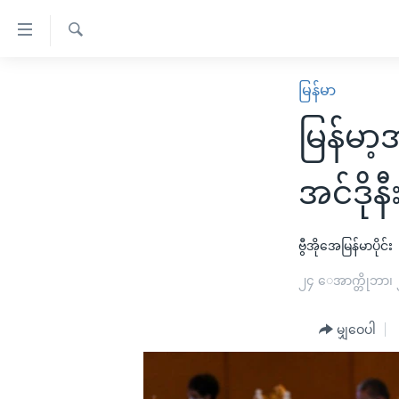
သုံး
ရ
ရှာဖွေ
လွယ်ကူ
မူလစာမျက်နှာ
မြန်မာ
ရ
စေ
မြန်မာ
လာ
မြန်မ
သည့်
ဒ်
ကမ္ဘာ့သတင်းများ
Link
ဗွီဒီယို
နိုင်ငံတကာ
အင်ဒိုန
များ
သတင်းလွတ်လပ်ခွင့်
အမေရိကန်
ပင်မ
ရပ်ဝန်းတခု လမ်းတခု အလွန်
တရုတ်
ဗွီအိုအေမြန်မာပိုင်း
အကြောင်းအရာ
အင်္ဂလိပ်စာလေ့လာမယ်
အစ္စရေး-ပါလက်စတိုင်း
၂၄ ေအာက္တိုဘာ၊
သို့
အပတ်စဉ်ကဏ္ဍများ
အမေရိကန်သုံးအီဒီယံ
ကျော်
မျှဝေပါ
ကြည့်
ရေဒီယိုနှင့်ရုပ်သံ အချက်အလက်များ
မကြေးမုံရဲ့ အင်္ဂလိပ်စာ
ရေဒီယို
ရန်
ရေဒီယို/တီဗွီအစီအစဉ်
ရုပ်ရှင်ထဲက အင်္ဂလိပ်စာ
တီဗွီ
ပင်မ