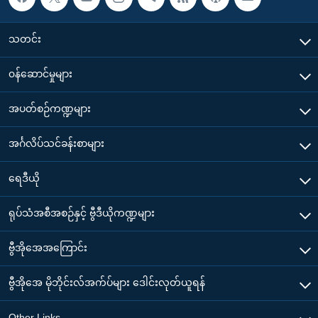
သတင်း
၀န်ဆောင်မှုများ
အပတ်စဉ်ကဏ္ဍများ
အင်္ဂလိပ်သင်ခန်းစာများ
ရေဒီယို
ရုပ်သံအစီအစဉ်နှင့် ဗွီဒီယိုကဏ္ဍများ
ဗွီအိုအေအကြောင်း
ဗွီအိုအေ မိုဘိုင်းလ်အက်ပ်များ ဒေါင်းလုတ်ယူရန်
Other Links