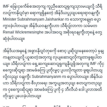
IMF ခြေးငှကေိစ်စအတှကျ ကူညီဆောငျရှကျသှားမယျလို့ သီရိ
လငျ်ကာနိုငျငံမှာ ရောကျရှိနတေဲ့ အိန်ဒိယပွညျပရေးရာဝနျကွီး
Minister Subrahmanyam Jaishankar က သောကွာနေ့မှာ ပွော
ကွားခဲ့ပါတယျ။ အိန်ဒိယဝနျကွီးဟာ သီရိငျ်လာကာ သမ်မတ
Renail Wickremesinghe အပါအဝငျ အစိုးရဝနျကွီးတှနေဲ့ တှေ့
ဆုံခဲ့ပါတယျ။
အိန်ဒိယအနနေဲ့ အခွားနိုငျငံတှကေို စောင့ျဆိုငျးမနတေော့ပဲ မှနျ
ကနျတယျလို့ ယူဆတဲ့အတှကျ လုပျဆောငျလိုကျတာဖွဈပါတ
ယျ။ သီရိလငျ်ကာ ရှေ့ဆကျဆောငျရှကျနိုငျဖို့အတှကျ IMF ကိုငှ
ကွေေးဆိုငျရာ အာမခံခကြျတိုးမွှင့ျပးလိုကျတာ ဖွဈပါတယျ
လို့လညျး ဝနျကွီး Subrahmanyanm က ပွောပါတယျ။ အိန်ဒိယ
ဟာ သီရိလငျ်ကာ စီးပှားရေး အကွပျအတညျး စတငျကတညျး
က ငှကွေေးဆိုငျရာ အာမခံခကြျကို ၄ ဘီလီယံ ဒေါျလာအထိ
တိုးမွှင့ျပေးခဲ့ပါတယျ။