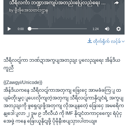
သီရိလင်္ကာ ဘဏ္ဍာအကျပ်အတည်းပြေလည်ရေး အိန္ဒိယကူညီ
by
ဗွီအိုအေသတင်းဌာန
No media source currently available
0:00
1:24
တိုက်ရိုက် လင့်ခ်
သီရိလငျ်ကာ ဘဏ်ဍာအကွပျအတညျး ပွလေညျရေး အိန်ဒိယ
ကူညီ
{{Zawgyi/Unicode}}
အိန်ဒိယကနေ သီရိလငျ်ကာအတှကျ ခြေးငှေ အာမခံခကြျ ထ
ပျမံတိုးမွှင့ျပေးလိုကျတဲ့အတှကျ သီရိလငျ်ကာနိုငျငံရဲ့ အကွပျ
အတညျးကို ဖွရှေငျးဖို့အတှကျ လိုအပျနတေဲ့ ခြေးငှေ အမရေိက
နျဒေါျလာ ၂ ဒူမ ၉ ဘီလီယံ ကို IMF နိုငျငံတကာငှကွေေး ရံပုံငှ
အေဖှဲ့ ကနေ ခြေးယူနိုငျဖို့ ပိုမိုနီးစပျသှားပါတယျ။