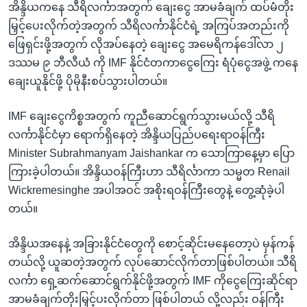
အိန္ဒိယကနေ သီရိလင်္ကာအတွက် ချေးငွေ အာမခံချက် ထပ်မံတိုး
မြှင့်ပေးလိုက်တဲ့အတွက် သီရိလင်္ကာနိုင်ငံရဲ့ အကြပ်အတည်းကို
ဖြေရှင်းဖို့အတွက် လိုအပ်နေတဲ့ ချေးငွေ အမေရိကန်ဒေါ်လာ ၂
ဒဿမ ၉ ဘီလီယံ ကို IMF နိုင်ငံတကာငွေကြေး ရံပုံငွေအဖွဲ့ ကနေ
ချေးယူနိုင်ဖို့ ပိုမိုနီးစပ်သွားပါတယ်။
IMF ချေးငွေကိစ္စအတွက် ကူညီဆောင်ရွက်သွားမယ်လို့ သီရိ
လင်္ကာနိုင်ငံမှာ ရောက်ရှိနေတဲ့ အိန္ဒိယပြည်ပရေးရာဝန်ကြီး
Minister Subrahmanyam Jaishankar က သောကြာနေ့မှာ ပြော
ကြားခဲ့ပါတယ်။ အိန္ဒိယဝန်ကြီးဟာ သီရိင်္လာကာ သမ္မတ Renail
Wickremesinghe အပါအဝင် အစိုးရဝန်ကြီးတွေနဲ့ တွေ့ဆုံခဲ့ပါ
တယ်။
အိန္ဒိယအနေနဲ့ အခြားနိုင်ငံတွေကို စောင့်ဆိုင်းမနေတော့ပဲ မှန်ကန်
တယ်လို့ ယူဆတဲ့အတွက် လုပ်ဆောင်လိုက်တာဖြစ်ပါတယ်။ သီရိ
လင်္ကာ ရှေ့ဆက်ဆောင်ရွက်နိုင်ဖို့အတွက် IMF ကိုငွေကြေးဆိုင်ရာ
အာမခံချက်တိုးမြှင့်ပးလိုက်တာ ဖြစ်ပါတယ် လို့လည်း ဝန်ကြီး