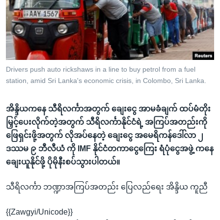
အ
သုတပဒေသာ အင်္ဂလိပ်စာ
ညွန်း
Learning English
စာမျက်နှာ
သို့
ဗွီအိုအေ လူမှုကွန်ယက်များ
ကျော်
ကြည့်
Drivers push auto rickshaws in a line to buy petrol from a fuel
station, amid Sri Lanka's economic crisis, in Colombo, Sri Lanka.
ရန်
ဘာသာစကားများ
ရှာဖွေ
အိန္ဒိယကနေ သီရိလင်္ကာအတွက် ချေးငွေ အာမခံချက် ထပ်မံတိုး
ရန်
မြှင့်ပေးလိုက်တဲ့အတွက် သီရိလင်္ကာနိုင်ငံရဲ့ အကြပ်အတည်းကို
နေရာ
ဖြေရှင်းဖို့အတွက် လိုအပ်နေတဲ့ ချေးငွေ အမေရိကန်ဒေါ်လာ ၂
သို့
ဒဿမ ၉ ဘီလီယံ ကို IMF နိုင်ငံတကာငွေကြေး ရံပုံငွေအဖွဲ့ ကနေ
ကျော်
ချေးယူနိုင်ဖို့ ပိုမိုနီးစပ်သွားပါတယ်။
ရန်
သီရိလင်္ကာ ဘဏ္ဍာအကြပ်အတည်း ပြေလည်ရေး အိန္ဒိယ ကူညီ
{{Zawgyi/Unicode}}