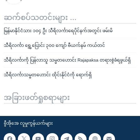
ဆက်စပ်သတင်းများ ...
မြန်မာနိုင်ငံသား ၁၀၄ ဦး သီရိလင်္ကာရေပိုင်နက်အတွင်း ဖမ်းမိ
သီရိလင်္ကာ ရွှေ့ပြောင်း ၃၀၀ ကျော် ဗီယက်နမ် ကယ်တင်
သီရိလင်္ကာကို ပြန်လာသူ သမ္မတဟောင်း Rajapaksa တရားစွဲခံရဖွယ်ရှိ
သီရိလင်္ကာသမ္မတဟောင်း ထိုင်းနိုင်ငံကို ရောက်ရှိ
အခြားဖတ်ရှုစရာများ
ဗွီအိုအေ လူမှုကွန်ယက်များ