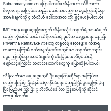
Subrahmanyanm က ပြောပါတယ်။ အိန္ဒိယဟာ သီရိလင်္ကာ
စီးပွားရေး အကြပ်အတည်း စတင်ကတည်းက ငွေကြေးဆိုင်ရာ
အာမခံချက်ကို ၄ ဘီလီယံ ဒေါ်လာအထိ တိုးမြှင့်ပေးခဲ့ပါတယ်။
IMF ကနေ ချေးငွေရဖို့အတွက် အိန္ဒိယလိုပဲ တရုတ်ရဲ့အာမခံချက်
လည်း လိုအပ်ပါတယ်။ သီရိလင်္ကာရဲ့ ဒုတိယ ဘဏ္ဍာရေး ဝန်ကြီး
Priyantha Ratnayake ကတော့ တရုတ်နဲ့ ဆွေးနွေးချက်အရ
ကတော့ မကြာမီ ရက်အနည်းငယ်အတွင်းမှာ တရုတ်ကလည်း
ငွေကြေးဆိုင်ရာ အာမခံချက်ကို တိုးမြှင့်ပေးလိမ့်မယ်လို့
မျှော်လင့်ကြောင်း သတင်းထောက်တွေကို ပြောဆိုခဲ့ပါတယ်။
သီရိလင်္ကာမှာ ချေးငွေတွေပိပြီး ငွေကြေးဆိုင်ရာ အကြပ်အ
တည်းကြောင့် ပြီးခဲ့နှစ်ထဲမှာ နိုင်ငံရေး မတည်ငြိမ်မှုတွေဖြစ်ခဲ့ရ
ပြီး ပြည်ပကြွေးပြီး ၇ ဘီလီယံဒေါ်လာ ပြန်ဆပ်ဖို့ကို ဆိုင်းငံ
ထားခဲ့ပါတယ်။