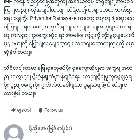
IMF ကနေ ခြေးငှရေဖို့အတှကျ အိန်ဒိယလိုပဲ တရုတျရဲ့အာမခံခ
ကြျလညျး လိုအပျပါတယျ။ သီရိလငျ်ကာရဲ့ ဒုတိယ ဘဏ်ဍာ
ရေး ဝနျကွီး Priyantha Ratnayake ကတော့ တရုတျနဲ့ ဆှေးနှေး
ခကြျအရကတော့ မကွာမီ ရကျအနညျးငယျအတှငျးမှာ တရု
တျကလညျး ငှကွေေးဆိုငျရာ အာမခံခကြျကို တိုးမွှင့ျပေးလိ
မ့ျမယျလို့ မြှောျလင့ျကွောငျး သတငျးထောကျတှကေို ပွော
ဆိုခဲ့ပါတယျ။
သီရိလငျ်ကာမှာ ခြေးငှတှေပေိပွီး ငှကွေေးဆိုငျရာ အကွပျအတ
ညျးကွောင့ျ ပွီးခဲ့နှဈထဲမှာ နိုငျငံရေး မတညျငွိမျမှုတှဖွေဈခဲ့ရ
ပွီး ပွညျပကွှေးပွီး ၇ ဘီလီယံဒေါျလာ ပွနျဆပျဖို့ကို ဆိုငျးငံ
ထားခဲ့ပါတယျ။
မျှဝေပါ
Follow us
ဗွီအိုအေ (မြန်မာပိုင်း)