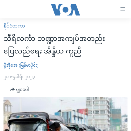
သုံး
ရ
လွယ်ကူ
နိုင်ငံတကာ
မူလစာမျက်နှာ
စေ
သီရိလင်္ကာ ဘဏ္ဍာအကျပ်အတည်း
မြန်မာ
သည့်
ပြေလည်ရေး အိန္ဒိယ ကူညီ
ကမ္ဘာ့သတင်းများ
Link
ဗွီဒီယို
နိုင်ငံတကာ
ဗွီအိုအေ (မြန်မာပိုင်း)
များ
သတင်းလွတ်လပ်ခွင့်
အမေရိကန်
၂၁ ဇန္နဝါရီ၊ ၂၀၂၃
ပင်မ
ရပ်ဝန်းတခု လမ်းတခု အလွန်
တရုတ်
အကြောင်းအရာ
မျှဝေပါ
သို့
အင်္ဂလိပ်စာလေ့လာမယ်
အစ္စရေး-ပါလက်စတိုင်း
ကျော်
အပတ်စဉ်ကဏ္ဍများ
အမေရိကန်သုံးအီဒီယံ
ကြည့်
ရေဒီယိုနှင့်ရုပ်သံ အချက်အလက်များ
မကြေးမုံရဲ့ အင်္ဂလိပ်စာ
ရေဒီယို
ရန်
ပင်မ
ရေဒီယို/တီဗွီအစီအစဉ်
ရုပ်ရှင်ထဲက အင်္ဂလိပ်စာ
တီဗွီ