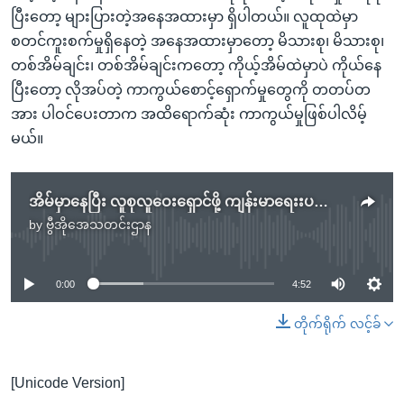
ပြီးတော့ များပြားတဲ့အနေအထားမှာ ရှိပါတယ်။ လူထုထဲမှာ
စတင်ကူးစက်မှုရှိနေတဲ့ အနေအထားမှာတော့ မိသားစု၊ မိသားစု၊
တစ်အိမ်ချင်း၊ တစ်အိမ်ချင်းကတော့ ကိုယ့်အိမ်ထဲမှာပဲ ကိုယ်နေ
ပြီးတော့ လိုအပ်တဲ့ ကာကွယ်စောင့်ရှောက်မှုတွေကို တတပ်တ
အား ပါဝင်ပေးတာက အထိရောက်ဆုံး ကာကွယ်မှုဖြစ်ပါလိမ့်
မယ်။
အိမ်မှာနေပြီး လူစုလူဝေးရှောင်ဖို့ ကျန်းမာရေးးပညာရှင် သတိပေး
by
ဗွီအိုအေသတင်းဌာန
No media source currently available
0:00
4:52
တိုက်ရိုက် လင့်ခ်
[Unicode Version]