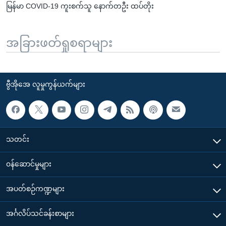
မြန်မာ COVID-19 ကူးစက်သူ နောက်တဦး ထပ်တိုး
အခြားဖတ်ရှုစရာများ
ဗွီအိုအေ လူမှုကွန်ယက်များ
သတင်း
၀န်ဆောင်မှုများ
အပတ်စဉ်ကဏ္ဍများ
အင်္ဂလိပ်သင်ခန်းစာများ