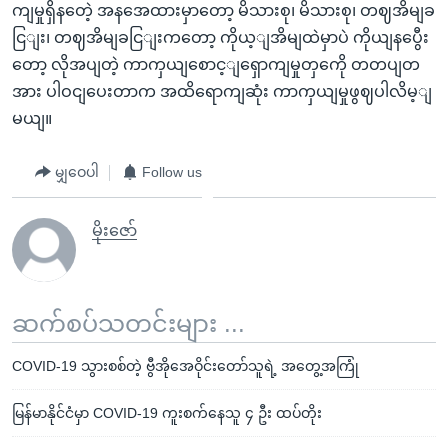
ကျမှုရှိနတေဲ့ အနအေထားမှာတော့ မိသားစု၊ မိသားစု၊ တဈအိမျခ
ငြျး၊ တဈအိမျခငြျးကတော့ ကိုယ့ျအိမျထဲမှာပဲ ကိုယျနပွေီး
တော့ လိုအပျတဲ့ ကာကှယျစောင့ျရှောကျမှုတှကေို တတပျတ
အား ပါဝငျပေးတာက အထိရောကျဆုံး ကာကှယျမှုဖွဈပါလိမ့ျ
မယျ။
မျှဝေပါ
Follow us
မိုးဇော်
ဆက်စပ်သတင်းများ ...
COVID-19 သွားစစ်တဲ့ ဗွီအိုအေဝိုင်းတော်သူရဲ့ အတွေ့အကြုံ
မြန်မာနိုင်ငံမှာ COVID-19 ကူးစက်နေသူ ၄ ဦး ထပ်တိုး