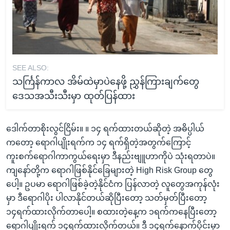
SEE ALSO:
သင်္ကြန်ကာလ အိမ်ထဲမှာပဲနေဖို့ ညွှန်ကြားချက်တွေ
ဒေသအသီးသီးမှာ ထုတ်ပြန်ထား
ဒေါက်တာစိုးလွင်ငြိမ်း။ ။ ၁၄ ရက်ထားတယ်ဆိုတဲ့ အဓိပ္ပါယ်
ကတော့ ရောဂါပျိုးရက်က ၁၄ ရက်ရှိတဲ့အတွက်ကြောင့်
ကူးစက်ရောဂါကာကွယ်ရေးမှာ ဒီနည်းဗျူဟာကိုပဲ သုံးရတာပဲ။
ကျနော်တို့က ရောဂါဖြစ်နိုင်ခြေများတဲ့ High Risk Group တွေ
ပေါ့။ ဥပမာ ရောဂါဖြစ်ခဲ့တဲ့နိုင်ငံက ပြန်လာတဲ့ လူတွေအကုန်လုံး
မှာ ဒီရောဂါပိုး ပါလာနိုင်တယ်ဆိုပြီးတော့ သတ်မှတ်ပြီးတော့
၁၄ရက်ထားလိုက်တာပေါ့။ စထားတဲ့နေ့က ၁ရက်ကနေပြီးတော့
ရောဂါပျိုးရက် ၁၄ရက်ထားလိုက်တယ်။ ဒီ ၁၄ရက်နောက်ပိုင်းမှာ