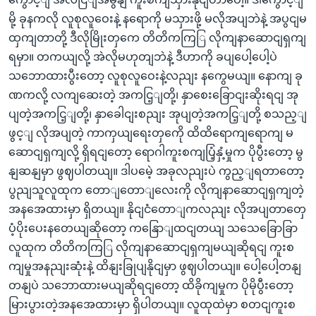
မို့ ခုနကလို လူစုလူဝေးနဲ့ နရောကို မသှားဖို့ မလိုအပျဘဲနဲ့ အပွငျမ
ထှကျတာတို့ ဒီလိုမြိုးတှကေ တိတိကကြြ လိုကျနာဆောငျရှကျ
ရမှာ။ တကယျလို့ အဲလိုမဟုတျဘဲနဲ့ ဒီဟာကို ခပျပေါ့ပေါ့ပဲ
သဘောထားပွီးတော့ လူစုလူဝေးနဲ့လညျး နကွေမယျ။ နောကျ ခု
ဏကလို့ လကျဆေးတဲ့ အကငြ့ျတို့၊ နှာစေးခြောငျးဆိုးရငျ အု
ပျတဲ့အကငြ့ျတို့၊ နှာခေါငျးစညျး အုပျတဲ့အကငြ့ျတို့ စသည့ျ
ဖွင့ျ လိုအပျတဲ့ ကာကှယျရေးတှကေို ထိထိရောကျရောကျ မ
ဆောငျရှကျလို့ ရှိရငျတော့ ရောဂါကူးစကျပြံ့နှံ့မှုက ပိုပွီးတော့ မွ
နျဆနျမှာ ဖွဈပါတယျ။ ဒါပမေဲ့ အခုလညျးပဲ ကွည့ျရတာတော့
ပွညျသူလူထုက တောျတောျလေးကို လိုကျနာဆောငျရှကျတဲ့
အနအေထားမှာ ရှိတယျ။ နိုငျငံတောျကလညျး လိုအပျတာတှေ
ပံ့ပိုးပေးနတေယျဆိုတော့ ကနြောျထငျတယျ သသေခြောခြာ
လူထုက တိတိကကြြ လိုကျနာဆောငျရှကျမယျဆိုရငျ ကူးစ
ကျမှုအနညျးဆုံးနဲ့ ထိနျးခြုပျနိုငျမှာ ဖွဈပါတယျ။ ပေါ့ပေါ့တနျ
တနျပဲ သဘောထားမယျဆိုရငျတော့ ထိခိုကျမှုက ပိုမိုပွီးတော့
မြားပွားတဲ့အနအေထားမှာ ရှိပါတယျ။ လူထုထဲမှာ စတငျကူးစ