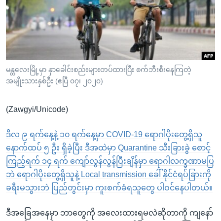
အ
သုတပဒေသာ အင်္ဂလိပ်စာ
ညွန်း
Learning English
စာမျက်နှာ
သို့
ဗွီအိုအေ လူမှုကွန်ယက်များ
ကျော်
ကြည့်
မန္တလေးမြို့မှာ နှာခေါင်းစည်းများတပ်ထားပြီး စက်ဘီးစီးနေကြတဲ့
အမျိုးသားနှစ်ဦး (ဧပြီ ၀၇၊ ၂၀၂၀)
ရန်
ဘာသာစကားများ
ရှာဖွေ
(Zawgyi/Unicode)
ရန်
နေရာ
ဒီလ ၉ ရက်နေ့နဲ့ ၁၀ ရက်နေ့မှာ COVID-19 ရောဂါပိုးတွေ့ရှိသူ
သို့
နောက်ထပ် ၅ ဦး ရှိခဲ့ပြီး ဒီအထဲမှာ Quarantine သီးခြားခွဲ စောင့်
ကျော်
ကြည့်ရက် ၁၄ ရက် ကျော်လွန်လွန်ပြီးချိန်မှာ ရောဂါလက္ခဏာမပြ
ရန်
ဘဲ ရောဂါပိုးတွေ့ရှိသူနဲ့ Local transmission ခေါ် နိုင်ငံရပ်ခြားကို
ခရီးမသွားဘဲ ပြည်တွင်းမှာ ကူးစက်ခံရသူတွေ ပါဝင်နေပါတယ်။
ဒီအခြေအနေမှာ ဘာတွေကို အလေးထားရမလဲဆိုတာကို ကျနော်