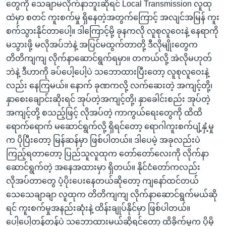
တွေကို သေချာမလိုက်နာဘူးဆိုရင် Local Transmission လူထု
ထဲမှာ စတင် ကူးစက်မှု ရှိနေတဲ့အတွက်ကြောင့် အလျင်အမြန် ကူး
စက်သွားနိုင်တာပေါ့။ ဒါကြောင့်မို့ ခုနကလို လူစုလူဝေးနဲ့ နေရာကို
မသွားဖို့ မလိုအပ်ဘဲနဲ့ အပြင်မထွက်တာတို့ ဒီလိုမျိုးတွေက
တိတိကျကျ လိုက်နာဆောင်ရွက်ရမှာ။ တကယ်လို့ အဲလိုမဟုတ်
ဘဲနဲ့ ဒီဟာကို ခပ်ပေါ့ပေါ့ပဲ သဘောထားပြီးတော့ လူစုလူဝေးနဲ့
လည်း နေကြမယ်။ နောက် ခုဏကလို့ လက်ဆေးတဲ့ အကျင့်တို့၊
နှာစေးချောင်းဆိုးရင် အုပ်တဲ့အကျင့်တို့၊ နှာခေါင်းစည်း အုပ်တဲ့
အကျင့်တို့ စသည့်ဖြင့် လိုအပ်တဲ့ ကာကွယ်ရေးတွေကို ထိထိ
ရောက်ရောက် မဆောင်ရွက်လို့ ရှိရင်တော့ ရောဂါကူးစက်ပျံ့နှံ့မှု
က ပိုပြီးတော့ မြန်ဆန်မှာ ဖြစ်ပါတယ်။ ဒါပေမဲ့ အခုလည်းပဲ
ကြည့်ရတာတော့ ပြည်သူလူထုက တော်တော်လေးကို လိုက်နာ
ဆောင်ရွက်တဲ့ အနေအထားမှာ ရှိတယ်။ နိုင်ငံတော်ကလည်း
လိုအပ်တာတွေ ပံ့ပိုးပေးနေတယ်ဆိုတော့ ကျနော်ထင်တယ်
သေသေချာချာ လူထုက တိတိကျကျ လိုက်နာဆောင်ရွက်မယ်ဆို
ရင် ကူးစက်မှုအနည်းဆုံးနဲ့ ထိန်းချုပ်နိုင်မှာ ဖြစ်ပါတယ်။
ပေါ့ပေါ့တန်တန်ပဲ သဘောထားမယ်ဆိုရင်တော့ ထိခိုက်မှုက ပိုမို