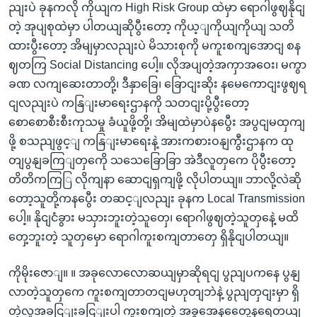
ညျးပဲ ခုနကလို ကိုယျက High Risk Group ထဲမှာ ရောဂါဖွဈနိုငျ
တဲ့ အုပျစုထဲမှာ ပါတယျဆိုပွီးတော့ ကိုယ့ျကိုယျကိုယျ သတိ
ထားပွီးတော့ အိမျမှာလညျးပဲ မိသားစုကို မကူးစကျအောငျ စန
ဈတကြ Social Distancing ပေါ့။ လိုအပျတဲ့အကှာအဝေး၊ မကွာ
ခဏ လကျဆေးတာတို့၊ ဒီနှာခြေ၊ ခြောငျးဆိုး နမေကောငျးဖွဈရ
ငျလညျးပဲ ကနြျးမာရေးဌာနကို သတငျးပို့ပွီးတော့
စောစောစီးစီးကုသမှု ခံယူဖို့တို့၊ အိမျထဲမှာပဲနပွေီး အပွငျမထှကျ
ဖို့ စသညျဖွင့ျ ကနြျးမာရေးနဲ့ အားကစားဝနျကွီးဌာနက ထု
တျပွနျခကြျတှကေို သသေခြောခြာ အဲဒီလူတှကေ ပိုပွီးတော့
တိတိကကြြ လိုကျနာ ဆောငျရှကျဖို့ လိုပါတယျ။ ဘာလို့လဲဆို
တော့သူတို့ကနပွေီး တဆင့ျလညျး ခုနက Local Transmission
ပေါ့။ နိုငျငံခွား မသှားဘူးတဲ့သူတှေ၊ ရောဂါဖွဈတဲ့သူတှနေဲ့ မထိ
တှေ့ဘူးတဲ့ သူတှမှော ရောဂါကူးစကျတာတှေ ရှိနိုငျပါတယျ။
ကိုမိုးဇောျ။ ။ အခုလောလောဆယျမှာဆိုရငျ ပွညျပကနေ ပွနျ
လာတဲ့သူတှကေ ကူးစကျတာတငျမဟုတျဘဲနဲ့ ပွညျတှငျးမှာ ရှိ
တဲ့လူအခငြျးခငြျးပါ ကူးစကျတဲ့ အခွအေနတှေေ့နရေတယျ