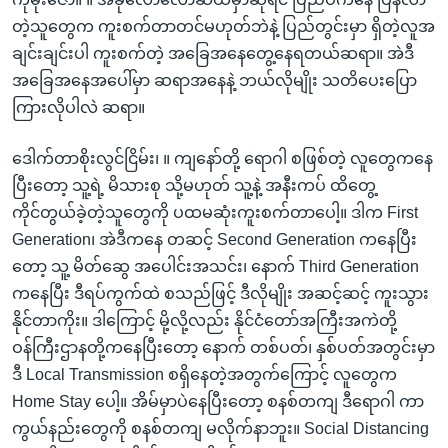
တဲ့သူတွေက ကူးစက်တာတင်မဟုတ်ဘဲနဲ့ ပြည်တွင်းမှာ ရှိတဲ့လူအ
ချင်းချင်းပါ ကူးစက်တဲ့ အခြေအနေတွေ့နေရတယ်ဆရာ။ အဲဒီ
အခြေအနေအပေါ်မှာ ဆရာအနေနဲ့ ဘယ်လိုမျိုး သတိပေးပြော
ကြားလိုပါလဲ ဆရာ။
ဒေါက်တာစိုးလွင်ငြိမ်း၊ ။ ကျနော်တို့ ရောဂါ စဖြစ်တဲ့ လူတွေကနေ
ပြီးတော့ သူ့ရဲ့ မိသားစု သို့မဟုတ် သူ့နဲ့ အနီးကပ် ထိတွေ့
ကိုင်တွယ်ခဲ့တဲ့သူတွေကို ပထမဆုံးကူးစက်တာပေါ့။ ဒါက First
Generation၊ အဲဒီကနေ တဆင့် Second Generation ကနေပြီး
တော့ သူ့ မိတ်ဆွေ အပေါင်းအသင်း၊ နောက် Third Generation
ကနေပြီး ဒီရပ်ကွက်ထဲ စသည်ဖြင့် ဒီလိုမျိုး အဆင့်ဆင့် ကူးသွား
နိုင်တာကိုး။ ဒါကြောင့် မို့လို့လည်း နိုင်ငံတော်အကြီးအကဲတို့
ဝန်ကြီးဌာနတို့ကနေပြီးတော့ နောက် တစ်ပတ်၊ နှစ်ပတ်အတွင်းမှာ
ဒီ Local Transmission စရှိနေတဲ့အတွက်ကြောင့် လူတွေက
Home Stay ပေါ့။ အိမ်မှာပဲနေပြီးတော့ စနစ်တကျ ဒီရောဂါ ကာ
ကွယ်နည်းတွေကို စနစ်တကျ မလိုက်နာဘူး။ Social Distancing