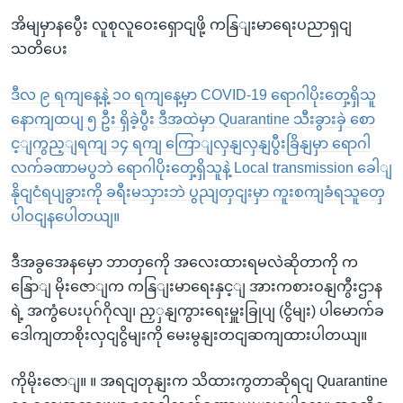
အိမျမှာနပွေီး လူစုလူဝေးရှောငျဖို့ ကနြျးမာရေးပညာရှငျ
သတိပေး
ဒီလ ၉ ရကျနေ့နဲ့ ၁၀ ရကျနေ့မှာ COVID-19 ရောဂါပိုးတှေ့ရှိသူ
နောကျထပျ ၅ ဦး ရှိခဲ့ပွီး ဒီအထဲမှာ Quarantine သီးခွားခှဲ စော
င့ျကွည့ျရကျ ၁၄ ရကျ ကြောျလှနျလှနျပွီးခြိနျမှာ ရောဂါ
လက်ခဏာမပွဘဲ ရောဂါပိုးတှေ့ရှိသူနဲ့ Local transmission ခေါျ
နိုငျငံရပျခွားကို ခရီးမသှားဘဲ ပွညျတှငျးမှာ ကူးစကျခံရသူတှေ
ပါဝငျနပေါတယျ။
ဒီအခွအေနမှော ဘာတှကေို အလေးထားရမလဲဆိုတာကို က
နြောျ မိုးဇောျက ကနြျးမာရေးနှင့ျ အားကစားဝနျကွီးဌာန
ရဲ့ အကွံပေးပုဂ်ဂိုလျ၊ ညှှနျကွားရေးမှူးခြုပျ (ငွိမျး) ပါမောက်ခ
ဒေါကျတာစိုးလှငျငွိမျးကို မေးမွနျးတငျဆကျထားပါတယျ။
ကိုမိုးဇောျ။ ။ အရငျတုနျးက သိထားကွတာဆိုရငျ Quarantine