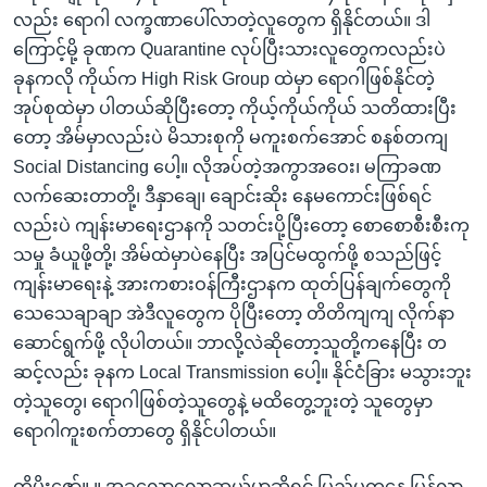
လည်း ရောဂါ လက္ခဏာပေါ်လာတဲ့လူတွေက ရှိနိုင်တယ်။ ဒါ
ကြောင့်မို့ ခုဏက Quarantine လုပ်ပြီးသားလူတွေကလည်းပဲ
ခုနကလို ကိုယ်က High Risk Group ထဲမှာ ရောဂါဖြစ်နိုင်တဲ့
အုပ်စုထဲမှာ ပါတယ်ဆိုပြီးတော့ ကိုယ့်ကိုယ်ကိုယ် သတိထားပြီး
တော့ အိမ်မှာလည်းပဲ မိသားစုကို မကူးစက်အောင် စနစ်တကျ
Social Distancing ပေါ့။ လိုအပ်တဲ့အကွာအဝေး၊ မကြာခဏ
လက်ဆေးတာတို့၊ ဒီနှာချေ၊ ချောင်းဆိုး နေမကောင်းဖြစ်ရင်
လည်းပဲ ကျန်းမာရေးဌာနကို သတင်းပို့ပြီးတော့ စောစောစီးစီးကု
သမှု ခံယူဖို့တို့၊ အိမ်ထဲမှာပဲနေပြီး အပြင်မထွက်ဖို့ စသည်ဖြင့်
ကျန်းမာရေးနဲ့ အားကစားဝန်ကြီးဌာနက ထုတ်ပြန်ချက်တွေကို
သေသေချာချာ အဲဒီလူတွေက ပိုပြီးတော့ တိတိကျကျ လိုက်နာ
ဆောင်ရွက်ဖို့ လိုပါတယ်။ ဘာလို့လဲဆိုတော့သူတို့ကနေပြီး တ
ဆင့်လည်း ခုနက Local Transmission ပေါ့။ နိုင်ငံခြား မသွားဘူး
တဲ့သူတွေ၊ ရောဂါဖြစ်တဲ့သူတွေနဲ့ မထိတွေ့ဘူးတဲ့ သူတွေမှာ
ရောဂါကူးစက်တာတွေ ရှိနိုင်ပါတယ်။
ကိုမိုးဇော်။ ။ အခုလောလောဆယ်မှာဆိုရင် ပြည်ပကနေ ပြန်လာ