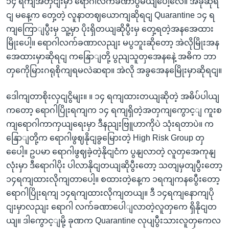
၁၄ ရကျအတှငျးမှာ ရောဂါလက်ခဏာပွမယျပေါ့လေ။ အခုဆိုရ
ငျ မနေ့က တှေ့တဲ့ လူနာတဈယောကျဆိုရငျ Quarantine ၁၄ ရ
ကျကြောျပွီးမှ သူ့မှာ ပိုးရှိတယျဆိုပွီးမှ တှေ့ရတဲ့အနအေထား
မြိုးပေါ့။ ရောဂါလက်ခဏာလညျး မပွဘူးဆိုတော့ အဲလိုမြိုးအန
အေထားမှာဆိုရငျ ကနြောျတို့ ပွညျသူတှအေနနေဲ့ အဓိက ဘာ
တှကေိုမြားဂရုစိုကျရမလဲဆရာ။ အဲလို အခွအေနမြေိုးမှာဆိုရငျ။
ဒေါကျတာစိုးလှငျငွိမျး။ ။ ၁၄ ရကျထားတယျဆိုတဲ့ အဓိပ်ပါယျ
ကတော့ ရောဂါပြိုးရကျက ၁၄ ရကျရှိတဲ့အတှကျကွောင့ျ ကူးစ
ကျရောဂါကာကှယျရေးမှာ ဒီနညျးဗြူဟာကိုပဲ သုံးရတာပဲ။ က
နြောျတို့က ရောဂါဖွဈနိုငျခွမြေားတဲ့ High Risk Group တှ
ပေေါ့။ ဥပမာ ရောဂါဖွဈခဲ့တဲ့နိုငျငံက ပွနျလာတဲ့ လူတှအေကုနျ
လုံးမှာ ဒီရောဂါပိုး ပါလာနိုငျတယျဆိုပွီးတော့ သတျမှတျပွီးတော့
၁၄ရကျထားလိုကျတာပေါ့။ စထားတဲ့နေ့က ၁ရကျကနပွေီးတော့
ရောဂါပြိုးရကျ ၁၄ရကျထားလိုကျတယျ။ ဒီ ၁၄ရကျနောကျပို
ငျးမှာလညျး ရောဂါ လက်ခဏာပေါျလာတဲ့လူတှကေ ရှိနိုငျတ
ယျ။ ဒါကွောင့ျမို့ ခုဏက Quarantine လုပျပွီးသားလူတှကေလ