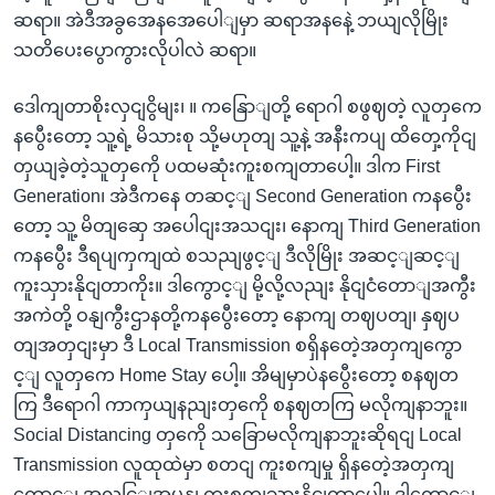
ဆရာ။ အဲဒီအခွအေနအေပေါျမှာ ဆရာအနနေဲ့ ဘယျလိုမြိုး
သတိပေးပွောကွားလိုပါလဲ ဆရာ။
ဒေါကျတာစိုးလှငျငွိမျး၊ ။ ကနြောျတို့ ရောဂါ စဖွဈတဲ့ လူတှကေ
နပွေီးတော့ သူ့ရဲ့ မိသားစု သို့မဟုတျ သူ့နဲ့ အနီးကပျ ထိတှေ့ကိုငျ
တှယျခဲ့တဲ့သူတှကေို ပထမဆုံးကူးစကျတာပေါ့။ ဒါက First
Generation၊ အဲဒီကနေ တဆင့ျ Second Generation ကနပွေီး
တော့ သူ့ မိတျဆှေ အပေါငျးအသငျး၊ နောကျ Third Generation
ကနပွေီး ဒီရပျကှကျထဲ စသညျဖွင့ျ ဒီလိုမြိုး အဆင့ျဆင့ျ
ကူးသှားနိုငျတာကိုး။ ဒါကွောင့ျ မို့လို့လညျး နိုငျငံတောျအကွီး
အကဲတို့ ဝနျကွီးဌာနတို့ကနပွေီးတော့ နောကျ တဈပတျ၊ နှဈပ
တျအတှငျးမှာ ဒီ Local Transmission စရှိနတေဲ့အတှကျကွော
င့ျ လူတှကေ Home Stay ပေါ့။ အိမျမှာပဲနပွေီးတော့ စနဈတ
ကြ ဒီရောဂါ ကာကှယျနညျးတှကေို စနဈတကြ မလိုကျနာဘူး။
Social Distancing တှကေို သခြောမလိုကျနာဘူးဆိုရငျ Local
Transmission လူထုထဲမှာ စတငျ ကူးစကျမှု ရှိနတေဲ့အတှကျ
ကွောင့ျ အလငြျအမွနျ ကူးစကျသှားနိုငျတာပေါ့။ ဒါကွောင့ျ