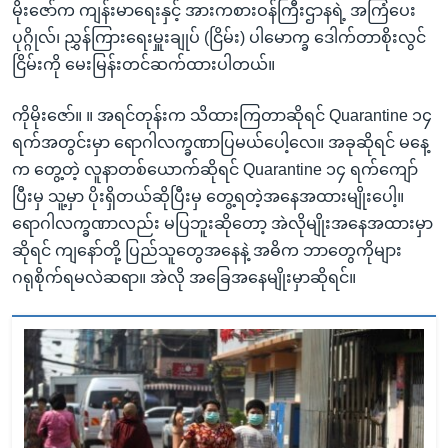
မိုးဇော်က ကျန်းမာရေးနှင့် အားကစားဝန်ကြီးဌာနရဲ့ အကြံပေး
ပုဂ္ဂိုလ်၊ ညွှန်ကြားရေးမှူးချုပ် (ငြိမ်း) ပါမောက္ခ ဒေါက်တာစိုးလွင်
ငြိမ်းကို မေးမြန်းတင်ဆက်ထားပါတယ်။
ကိုမိုးဇော်။ ။ အရင်တုန်းက သိထားကြတာဆိုရင် Quarantine ၁၄
ရက်အတွင်းမှာ ရောဂါလက္ခဏာပြမယ်ပေါ့လေ။ အခုဆိုရင် မနေ့
က တွေ့တဲ့ လူနာတစ်ယောက်ဆိုရင် Quarantine ၁၄ ရက်ကျော်
ပြီးမှ သူ့မှာ ပိုးရှိတယ်ဆိုပြီးမှ တွေ့ရတဲ့အနေအထားမျိုးပေါ့။
ရောဂါလက္ခဏာလည်း မပြဘူးဆိုတော့ အဲလိုမျိုးအနေအထားမှာ
ဆိုရင် ကျနော်တို့ ပြည်သူတွေအနေနဲ့ အဓိက ဘာတွေကိုများ
ဂရုစိုက်ရမလဲဆရာ။ အဲလို အခြေအနေမျိုးမှာဆိုရင်။