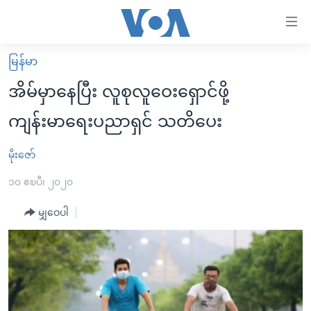
သုံး
ရ
လွယ်ကူ
မြန်မာ
မူလစာမျက်နှာ
စေ
အိမ်မှာနေပြီး လူစုလူဝေးရှောင်ဖို့
မြန်မာ
သည့်
ကျန်းမာရေးပညာရှင် သတိပေး
ကမ္ဘာ့သတင်းများ
Link
ဗွီဒီယို
နိုင်ငံတကာ
မိုးဇော်
များ
သတင်းလွတ်လပ်ခွင့်
အမေရိကန်
၁၀ ဧၿပီ၊ ၂၀၂၀
ပင်မ
ရပ်ဝန်းတခု လမ်းတခု အလွန်
တရုတ်
အကြောင်းအရာ
မျှဝေပါ
သို့
အင်္ဂလိပ်စာလေ့လာမယ်
အစ္စရေး-ပါလက်စတိုင်း
ကျော်
အပတ်စဉ်ကဏ္ဍများ
အမေရိကန်သုံးအီဒီယံ
ကြည့်
ရေဒီယိုနှင့်ရုပ်သံ အချက်အလက်များ
မကြေးမုံရဲ့ အင်္ဂလိပ်စာ
ရေဒီယို
ရန်
ပင်မ
ရေဒီယို/တီဗွီအစီအစဉ်
ရုပ်ရှင်ထဲက အင်္ဂလိပ်စာ
တီဗွီ