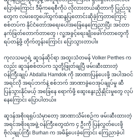
ပြောခဲ့ကြောင်း ဒီမိုကရေစီကိုပဲ လိုလားတယ်ဆိုတာကို ပြည်သူ
တွေက လမ်းတွေပေါ်ထွက်ဆန္ဒပြတောင်းဆိုခဲ့ကြတာကြောင့်
စစ်တပ်က နိုင်ငံတော်အရေးပေါ်အခြေနေကြေညာပြီး အင်တာ
နက်ဖြတ်တောက်တာတွေ ၊ လူ့အခွင့်ရေးချိုးဖေါက်တာတွေကို
ရပ်တန့်ဖို့ တိုက်တွန်းကြောင်း ပြောသွားတာပါ။
ကုလသမဂ္ဂရဲ့ ဆူဒန်ဆိုင်ရာ အထူးသံတမန် Volker Perthes က
လည်း ဆူဒန်စစ်တပ်က သူတို့ဖြုတ်ချပြီ ဖမ်းဆီးထားတဲ့
ဝန်ကြီးချုပ် Abdalla Hamdok ကို အာဏာပြန်ပေးဖို့ အပါအဝင်
အရင်လို အရပ်ဘက်နဲ့ စစ်ဘက် အာဏာခွဲဝေအုပ်ချုပ်မှု ဆီ
ပြန်သွားနိုင်မယ့် အခြေနေ ရောက်ဖို့ ဆွေးနွေးညှိနှိုင်းမှုတွေ လုပ်
နေကြောင်း ပြောပါတယ်။
ဆူဒန်အစိုးရရုပ်သံမှာတော့ အာဏာသိမ်းစဉ်က ဖမ်းဆီးထားတဲ့
အရင်အစိုးရအဖွဲ့ ဝန်ကြီးတွေထဲက ၄ ဦးကို ပြန်လွှတ်ပေးဖို့
ဗိုလ်ချုပ်ကြီး Burhan က အမိန့်ပေးခဲ့ကြောင်း ကြေညာခဲ့ပါ