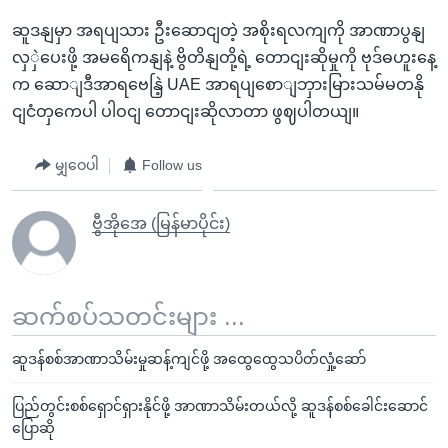
ဆူဒနျမှာ အရပျသား ဦးဆောငျတဲ့ အစိုးရလကျကို အာဏာပွနျ
လှှဲပေးဖို့ အမရေိကနျနဲ့ ဗွိတိနျတို့ရဲ့ တောငျးဆိုမှုကို ဗုဒ်ဓဟူးနေ့
က ဆောျဒီအာရဗေနြဲ့ UAE အာရပျစောျဘှားမြားသမ်မတနို
ငျငံတှကေပါ ပါဝငျ တောငျးဆိုလာတာ ဖွဈပါတယျ။
မျှဝေပါ
Follow us
ဗွီအိုအေ (မြန်မာပိုင်း)
ဆက်စပ်သတင်းများ ...
ဆူဒန်စစ်အာဏာသိမ်းမှုဆန့်ကျင်ဖို့ အထွေထွေသပိတ်လှုံ့ဆော်
ပြည်တွင်းစစ်ရှောင်ရှားနိုင်ဖို့ အာဏာသိမ်းတယ်လို့ ဆူဒန်စစ်ခေါင်းဆောင်
ပြောဆို