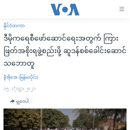
သုံး
ရ
လွယ်ကူ
နိုင်ငံတကာ
မူလစာမျက်နှာ
စေ
ဒီမိုကရေစီဖော်ဆောင်ရေးအတွက် ကြား
မြန်မာ
သည့်
ဖြတ်အစိုးရဖွဲ့စည်းဖို့ ဆူဒန်စစ်ခေါင်းဆောင်
ကမ္ဘာ့သတင်းများ
Link
သဘောတူ
ဗွီဒီယို
နိုင်ငံတကာ
များ
သတင်းလွတ်လပ်ခွင့်
အမေရိကန်
ပင်မ
ဗွီအိုအေ (မြန်မာပိုင်း)
ရပ်ဝန်းတခု လမ်းတခု အလွန်
တရုတ်
အကြောင်းအရာ
၀၅ ႏိုဝင္ဘာ၊ ၂၀၂၁
သို့
အင်္ဂလိပ်စာလေ့လာမယ်
အစ္စရေး-ပါလက်စတိုင်း
ကျော်
မျှဝေပါ
အပတ်စဉ်ကဏ္ဍများ
အမေရိကန်သုံးအီဒီယံ
ကြည့်
ရေဒီယိုနှင့်ရုပ်သံ အချက်အလက်များ
မကြေးမုံရဲ့ အင်္ဂလိပ်စာ
ရေဒီယို
ရန်
ပင်မ
ရေဒီယို/တီဗွီအစီအစဉ်
ရုပ်ရှင်ထဲက အင်္ဂလိပ်စာ
တီဗွီ