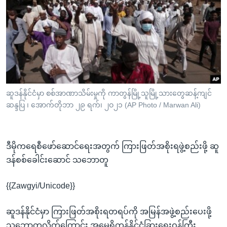
အ
သုတပဒေသာ အင်္ဂလိပ်စာ
ညွန်း
Learning English
စာမျက်နှာ
သို့
ဗွီအိုအေ လူမှုကွန်ယက်များ
ကျော်
ကြည့်
ရန်
ဘာသာစကားများ
ဆူဒန်နိုင်ငံမှာ စစ်အာဏာသိမ်းမှုကို ကာတွန်မြို့သူမြို့သားတွေဆန့်ကျင်
ရှာဖွေ
ဆန္ဒပြ ၊ အောက်တိုဘာ ၂၉ ရက်၊ ၂ဝ၂၁ (AP Photo / Marwan Ali)
ရန်
နေရာ
သို့
ဒီမိုကရေစီဖော်ဆောင်ရေးအတွက် ကြားဖြတ်အစိုးရဖွဲ့စည်းဖို့ ဆူ
ကျော်
ဒန်စစ်ခေါင်းဆောင် သဘောတူ
ရန်
{{Zawgyi/Unicode}}
ဆူဒန်နိုင်ငံမှာ ကြားဖြတ်အစိုးရတရပ်ကို အမြန်အဖွဲ့စည်းပေးဖို့
သဘောတူလိုက်ကြောင်း အမေရိကန်နိုင်ငံခြားရေးဝန်ကြီး