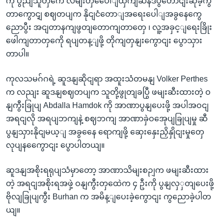
ကို ပွညျသူတှကေ လမျးတှပေေါျထှကျဆန်ဒပွတောငျးဆိုခဲ့ကွ
တာကွောင့ျ စဈတပျက နိုငျငံတောျအရေးပေါျအခွနေကွေ
ညောပွီး အငျတာနကျဖွတျတောကျတာတှေ ၊ လူ့အခှင့ျရေးခြိုး
ဖေါကျတာတှကေို ရပျတန့ျဖို့ တိုကျတှနျးကွောငျး ပွောသှား
တာပါ။
ကုလသမဂ်ဂရဲ့ ဆူဒနျဆိုငျရာ အထူးသံတမနျ Volker Perthes
က လညျး ဆူဒနျစဈတပျက သူတို့ဖွုတျခပြွီ ဖမျးဆီးထားတဲ့ ဝ
နျကွီးခြုပျ Abdalla Hamdok ကို အာဏာပွနျပေးဖို့ အပါအဝငျ
အရငျလို အရပျဘကျနဲ့ စဈဘကျ အာဏာခှဲဝအေုပျခြုပျမှု ဆီ
ပွနျသှားနိုငျမယ့ျ အခွနေေ ရောကျဖို့ ဆှေးနှေးညှိနှိုငျးမှုတှေ
လုပျနကွေောငျး ပွောပါတယျ။
ဆူဒနျအစိုးရရုပျသံမှာတော့ အာဏာသိမျးစဉျက ဖမျးဆီးထား
တဲ့ အရငျအစိုးရအဖှဲ့ ဝနျကွီးတှထေဲက ၄ ဦးကို ပွနျလှှတျပေးဖို့
ဗိုလျခြုပျကွီး Burhan က အမိန့ျပေးခဲ့ကွောငျး ကွညောခဲ့ပါတ
ယျ။