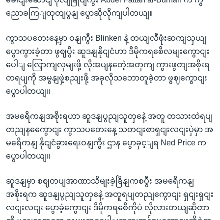
ညောခကြျထုတျပွနျ ပွောဆိုလိုကျပါတယျ။
ကွာသပတေးနေ့မှာ ဝနျကွီး Blinken နဲ့ တယျလီဖုံးဆကျသှယျ
ပွောကွားခဲ့တာ ဖွဈပွီး ဆူဒနျနိုငျငံဟာ ဒီမိုကရစေီလမျးကွောငျး
ပေါျ လြှောကျလှမျးဖို့ လိုအပျနတေဲ့အတှကျ ကွားဖွတျအစိုးရ
တရပျကို အမွနျဖှဲ့စညျးဖို့ အခုလိုသဘောတူခဲ့တာ ဖွဈကွောငျး
ပွောပါတယျ။
အမရေိကနျအစိုးရဟာ ဆူဒနျပွညျသူတှနေဲ့ အတူ တသားထဲရပျ
တညျနကွေောငျး ကွာသပတေးနေ့ သတငျးစာရှငျးလငျးပှဲမှာ အ
မရေိကနျ နိုငျငံခွားရေးဝနျကွီး ဌာန ပွောခှင့ျရ Ned Price က
ပွောပါတယျ။
ဆူဒနျမှာ စဈတပျအာဏာသိမျးခဲ့ခြိနျကစပွီး အမရေိကနျ
အစိုးရက ဆူဒနျပွညျသူတှနေဲ့ အတူရပျတညျကွောငျး ရှငျးရှငျး
လငျးလငျး ပွောခဲ့ကွောငျး ဒီမိုကရစေီကိုပဲ လိုလားတယျဆိုတာ