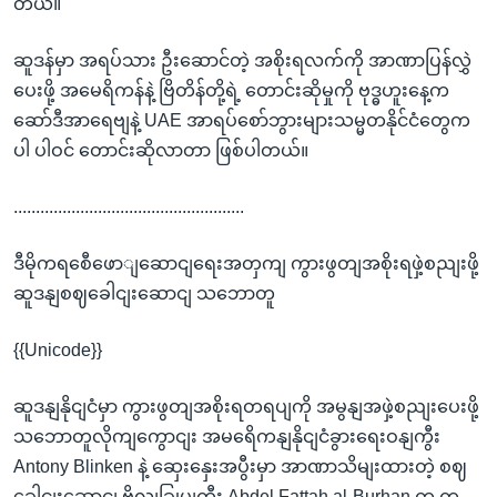
တယ်။
ဆူဒန်မှာ အရပ်သား ဦးဆောင်တဲ့ အစိုးရလက်ကို အာဏာပြန်လွှဲ
ပေးဖို့ အမေရိကန်နဲ့ ဗြိတိန်တို့ရဲ့ တောင်းဆိုမှုကို ဗုဒ္ဓဟူးနေ့က
ဆော်ဒီအာရေဗျနဲ့ UAE အာရပ်စော်ဘွားများသမ္မတနိုင်ငံတွေက
ပါ ပါဝင် တောင်းဆိုလာတာ ဖြစ်ပါတယ်။
....................................................
ဒီမိုကရစေီဖောျဆောငျရေးအတှကျ ကွားဖွတျအစိုးရဖှဲ့စညျးဖို့
ဆူဒနျစဈခေါငျးဆောငျ သဘောတူ
{{Unicode}}
ဆူဒနျနိုငျငံမှာ ကွားဖွတျအစိုးရတရပျကို အမွနျအဖှဲ့စညျးပေးဖို့
သဘောတူလိုကျကွောငျး အမရေိကနျနိုငျငံခွားရေးဝနျကွီး
Antony Blinken နဲ့ ဆှေးနှေးအပွီးမှာ အာဏာသိမျးထားတဲ့ စဈ
ခေါငျးဆောငျ ဗိုလျခြုပျကွီး Abdel Fattah al-Burhan က ကွ