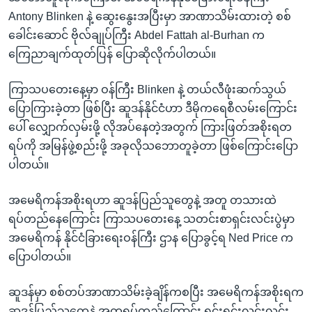
Antony Blinken နဲ့ ဆွေးနွေးအပြီးမှာ အာဏာသိမ်းထားတဲ့ စစ်
ခေါင်းဆောင် ဗိုလ်ချုပ်ကြီး Abdel Fattah al-Burhan က
ကြေညာချက်ထုတ်ပြန် ပြောဆိုလိုက်ပါတယ်။
ကြာသပတေးနေ့မှာ ဝန်ကြီး Blinken နဲ့ တယ်လီဖုံးဆက်သွယ်
ပြောကြားခဲ့တာ ဖြစ်ပြီး ဆူဒန်နိုင်ငံဟာ ဒီမိုကရေစီလမ်းကြောင်း
ပေါ် လျှောက်လှမ်းဖို့ လိုအပ်နေတဲ့အတွက် ကြားဖြတ်အစိုးရတ
ရပ်ကို အမြန်ဖွဲ့စည်းဖို့ အခုလိုသဘောတူခဲ့တာ ဖြစ်ကြောင်းပြော
ပါတယ်။
အမေရိကန်အစိုးရဟာ ဆူဒန်ပြည်သူတွေနဲ့ အတူ တသားထဲ
ရပ်တည်နေကြောင်း ကြာသပတေးနေ့ သတင်းစာရှင်းလင်းပွဲမှာ
အမေရိကန် နိုင်ငံခြားရေးဝန်ကြီး ဌာန ပြောခွင့်ရ Ned Price က
ပြောပါတယ်။
ဆူဒန်မှာ စစ်တပ်အာဏာသိမ်းခဲ့ချိန်ကစပြီး အမေရိကန်အစိုးရက
ဆူဒန်ပြည်သူတွေနဲ့ အတူရပ်တည်ကြောင်း ရှင်းရှင်းလင်းလင်း