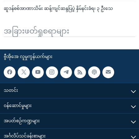
ဆူဒန်စစ်အာဏာသိမ်း ဆန့်ကျင်ဆန္ဒပြပွဲ နှိမ်နင်းခံရ၊ ၃ ဦးသေ
အခြားဖတ်ရှုစရာများ
ဗွီအိုအေ လူမှုကွန်ယက်များ
သတင်း
၀န်ဆောင်မှုများ
အပတ်စဉ်ကဏ္ဍများ
အင်္ဂလိပ်သင်ခန်းစာများ