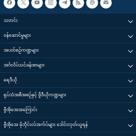
သတင်း
၀န်ဆောင်မှုများ
အပတ်စဉ်ကဏ္ဍများ
အင်္ဂလိပ်သင်ခန်းစာများ
ရေဒီယို
ရုပ်သံအစီအစဉ်နှင့် ဗွီဒီယိုကဏ္ဍများ
ဗွီအိုအေအကြောင်း
ဗွီအိုအေ မိုဘိုင်းလ်အက်ပ်များ ဒေါင်းလုတ်ယူရန်