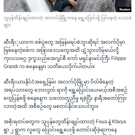
အ
သုတပဒေသာ အင်္ဂလိပ်စာ
ညွန်း
Learning English
သူပုန်ထိန်းချုပ်ထားတဲ့ အလက်ပိုမြို့ကနေ ရွှေ့ပြောင်းဖို့ ပြင်နေတဲ့ ဒေသခံ
စာမျက်နှာ
များ
သို့
ဗွီအိုအေ လူမှုကွန်ယက်များ
ကျော်
ဆီးရီးုယားက စစ်ပွဲတွေ အမြန်မရပ်စဲဘူးဆိုရင် အလက်ပိုမှာ
ကြည့်
ဖြစ်နေတဲ့စစ်က အခြားဒေသတွေအထိ ပျံ့သွားလိမ့်မယ်လို့
ရန်
ဘာသာစကားများ
ကုလသမဂ္ဂ ဒုက္ခသည်အေဂျင်စီ ကော် မရှင်နာမင်းကြီး Filippo
ရှာဖွေ
Grandi က စနေနေ့မှာ သတိပေးလိုက်ပါတယ်။
ရန်
နေရာ
ဆီးရီးယားနိုင်ငံအရှေ့ခြမ်း အလက်ပိုမြို့မှာ ပိတ်မိနေတဲ့
သို့
အရပ်သားတွေ ဘေးလွတ် ရာကို ရွှေ့ပြောင်းပေးမယ့်အစီအစဉ်
ကျော်
တွေပြန်စဖို့ စနေနေ့က သဘောတူညီမှု ရခဲ့ပြီး နာရီအတော်ကြာ
ရန်
လာတဲ့အထိ အစီစဉ်တွေ မစတင်နိုင်သေးပါဘူး။
အစိုးရတပ်တွေက သူပုန်တွေထိန်းချုပ်ထားတဲ့ Foua နဲ့ Kfarya
ရွာ ၂ ရွာက လူတွေ ပြောင်းရွှေ့ပေးဖို့ တောင်းဆိုခဲ့ရာကနေ