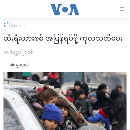
သုံး
ရ
လွယ်ကူ
နိုင်ငံတကာ
မူလစာမျက်နှာ
စေ
ဆီးရီးယားစစ် အမြန်ရပ်ဖို့ ကုလသတိပေး
မြန်မာ
သည့်
ကမ္ဘာ့သတင်းများ
၁၈ ဒီဇင္ဘာ၊ ၂၀၁၆
Link
ဗွီဒီယို
နိုင်ငံတကာ
မျှဝေပါ
များ
သတင်းလွတ်လပ်ခွင့်
အမေရိကန်
ပင်မ
ရပ်ဝန်းတခု လမ်းတခု အလွန်
တရုတ်
အကြောင်းအရာ
သို့
အင်္ဂလိပ်စာလေ့လာမယ်
အစ္စရေး-ပါလက်စတိုင်း
ကျော်
အပတ်စဉ်ကဏ္ဍများ
အမေရိကန်သုံးအီဒီယံ
ကြည့်
ရေဒီယိုနှင့်ရုပ်သံ အချက်အလက်များ
မကြေးမုံရဲ့ အင်္ဂလိပ်စာ
ရေဒီယို
ရန်
ပင်မ
ရေဒီယို/တီဗွီအစီအစဉ်
ရုပ်ရှင်ထဲက အင်္ဂလိပ်စာ
တီဗွီ