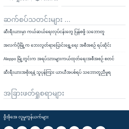
ဆက်စပ်သတင်းများ ...
ဆီးရီးယားမှာ ကယ်ဆယ်ရေးလုပ်ငန်းတွေ ပြန်စဖို့ သဘောတူ
အလက်ပိုမြို့က ဘေးလွတ်ရာပြောင်းရွှေ့ရေး အစီအစဉ် ရပ်ဆိုင်း
Aleppo မြို့တွင်းက အရပ်သားများကယ်ထုတ်ရေးအစီအစဉ် စတင်
ဆီးရီးယားအစိုးရနဲ့ သူပုန်ကြား ယာယီအပစ်ရပ် သဘောတူညီမှုရ
အခြားဖတ်ရှုစရာများ
ဗွီအိုအေ လူမှုကွန်ယက်များ