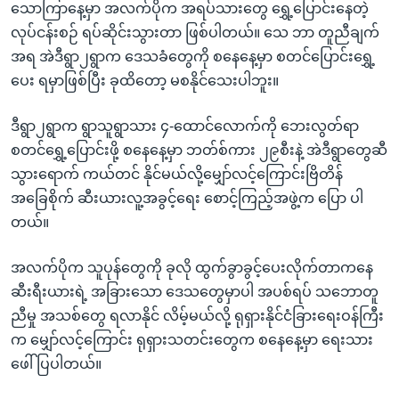
သောကြာနေ့မှာ အလက်ပိုက အရပ်သားတွေ ရွှေ့ပြောင်းနေတဲ့
လုပ်ငန်းစဉ် ရပ်ဆိုင်းသွားတာ ဖြစ်ပါတယ်။ သေ ဘာ တူညီချက်
အရ အဲဒီရွာ၂ရွာက ဒေသခံတွေကို စနေနေ့မှာ စတင်ပြောင်းရွှေ့
ပေး ရမှာဖြစ်ပြီး ခုထိတော့ မစနိုင်သေးပါဘူး။
ဒီရွာ၂ရွာက ရွာသူရွာသား ၄-ထောင်လောက်ကို ဘေးလွတ်ရာ
စတင်ရွှေ့ပြောင်းဖို့ စနေနေ့မှာ ဘတ်စ်ကား ၂၉စီးနဲ့ အဲဒီရွာတွေဆီ
သွားရောက် ကယ်တင် နိုင်မယ်လို့မျှော်လင့်ကြောင်းဗြိတိန်
အခြေစိုက် ဆီးယားလူ့အခွင့်ရေး စောင့်ကြည့်အဖွဲ့က ပြော ပါ
တယ်။
အလက်ပိုက သူပုန်တွေကို ခုလို ထွက်ခွာခွင့်ပေးလိုက်တာကနေ
ဆီးရီးယားရဲ့ အခြားသော ဒေသတွေမှာပါ အပစ်ရပ် သဘောတူ
ညီမှု အသစ်တွေ ရလာနိုင် လိမ့်မယ်လို့ ရုရှားနိုင်ငံခြားရေးဝန်ကြီး
က မျှော်လင့်ကြောင်း ရုရှားသတင်းတွေက စနေနေ့မှာ ရေးသား
ဖေါ်ပြပါတယ်။