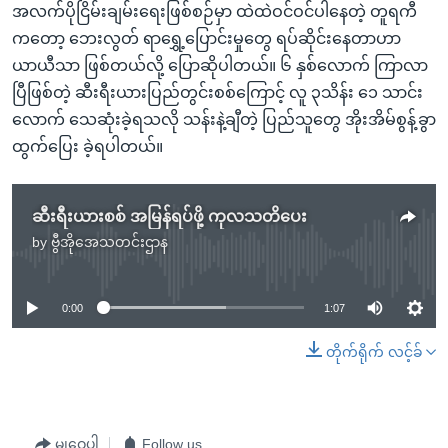
အလက်ပိုငြိမ်းချမ်းရေးဖြစ်စဉ်မှာ ထဲထဲဝင်ဝင်ပါနေတဲ့ တူရကီ
ကတော့ ဘေးလွတ် ရာရွှေ့ပြောင်းမှုတွေ ရပ်ဆိုင်းနေတာဟာ
ယာယီသာ ဖြစ်တယ်လို့ ပြောဆိုပါတယ်။ ၆ နှစ်လောက် ကြာလာ
ပြီဖြစ်တဲ့ ဆီးရီးယားပြည်တွင်းစစ်ကြောင့် လူ ၃သိန်း ၁ေ သာင်း
လောက် သေဆုံးခဲ့ရသလို သန်းနဲ့ချီတဲ့ ပြည်သူတွေ အိုးအိမ်စွန့်ခွာ
ထွက်ပြေး ခဲ့ရပါတယ်။
ဆီးရီးယားစစ် အမြန်ရပ်ဖို့ ကုလသတိပေး
by
ဗွီအိုအေသတင်းဌာန
No media source currently available
0:00
1:07
တိုက်ရိုက် လင့်ခ်
မျှဝေပါ
Follow us