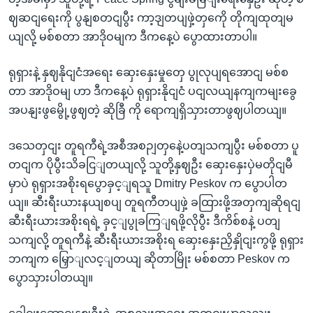
ဈဆငျရေးကို ပွနျစတငျပွီး ကာ့ဒျတပျဖှဲ့တှကေို တိုကျထုတျမ
ယျလို့ မစ်စတာ အာဒိုဝမျက ဒီကနေ့ပဲ ပွောထားတာပါ။
ရုရှားနဲ့ နှဈနိုငျငံအရေး ဆှေးနှေးမှုတှေ ပွုလုပျရအောငျ မစ်စ
တာ အာဒိုဝမျ ဟာ ဒီကနေ့ပဲ ရုရှားနိုငျငံ ပငျလယျနကျကမျးခွေ
အပနျးဖွမွေို့ဖွဈတဲ့ ဆိုခြီ ကို ရောကျရှိသှားတာဖွဈပါတယျ။
ဒသေတှငျး တူရကီရဲ့အစီအစဉျတှနေဲ့ပတျသကျပွီး မစ်စတာ ပူ
တငျက ပိုပွီးသိခငြျတယျလို့ သူတို့နှဈဦး ဆှေးနှေးပှဲမတိုငျမီ
မှာပဲ ရုရှားအစိုးရပွောခှင့ျရသူ Dmitry Peskov က ပွောပါတ
ယျ။ ဆီးရီးယားနယျစပျ တူရကီတပျဖှဲ့ ခထြားဖို့အတှကျဆိုရငျ
ဆီးရီးယားအစိုးရရဲ့ ခှင့ျပွုခကြျရဖို့လိုပွီး ဒီကိစ်စနဲ့ ပတျ
သကျလို့ တူရကီနဲ့ ဆီးရီးယားအစိုးရ ဆှေးနှေးညှိနှိုငျးကွဖို့ ရုရှား
ဘကျက မြှောျလင့ျတယျ ဆိုတာမြိုး မစ်စတာ Peskov က
ပွောသှားပါတယျ။