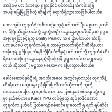
အာဒိုဝမ် ဟာ ဒီကနေ့ပဲ ရုရှားနိုင်ငံ ပင်လယ်နက်ကမ်းခြေ
အပန်းဖြေမြို့ဖြစ်တဲ့ ဆိုချီ ကို ရောက်ရှိသွားတာဖြစ်ပါတယ်။
ဒေသတွင်း တူရကီရဲ့အစီအစဉ်တွေနဲ့ပတ်သက်ပြီး မစ္စတာ ပူတင်
က ပိုပြီးသိချင်တယ်လို့ သူတို့နှစ်ဦး ဆွေးနွေးပွဲမတိုင်မီမှာပဲ ရုရှား
အစိုးရပြောခွင့်ရသူ Dmitry Peskov က ပြောပါတယ်။ ဆီးရီး
ယားနယ်စပ် တူရကီတပ်ဖွဲ့ ချထားဖို့အတွက်ဆိုရင် ဆီးရီးယား
အစိုးရရဲ့ ခွင့်ပြုချက်ရဖို့လိုပြီး ဒီကိစ္စနဲ့ ပတ်သက်လို့ တူရကီနဲ့ ဆီး
ရီးယားအစိုးရ ဆွေးနွေးညှိနှိုင်းကြဖို့ ရုရှားဘက်က မျှော်လင့်
တယ် ဆိုတာမျိုး မစ္စတာ Peskov က ပြောသွားပါတယ်။
ခေါင်းဆောင်နှစ်ဦးရဲ့ အစည်းအဝေး အတွင်းမှာလည်း တူရကီနဲ့
ဆီးရီးယား ဆွေးနွေး ညှိနှိုင်းဖို့ လိုတယ်ဆိုတာကို သူတို့
အလေးပေးပြောသွားခဲ့ပါတယ်။ အခုဖြစ်နေတဲ့ စစ်ရေးပဋိပက္ခ
မှာ နယ်စပ်ကနေ Kurds YPG တပ်ဖွဲ့တွေ ဆုပ်ခွာနိုင်အောင်
တူရကီက နယ်စပ်ဖြတ်ကျော်စစ်ဆင်ရေးတွေကို ၅ ရက် ရပ်ဆိုင်း
ထားဖို့ သဘောတူထားတာ ဒီနေ့ အင်္ဂါနေ့ ဂရင်းနစ်စံတော်ချိန် ည