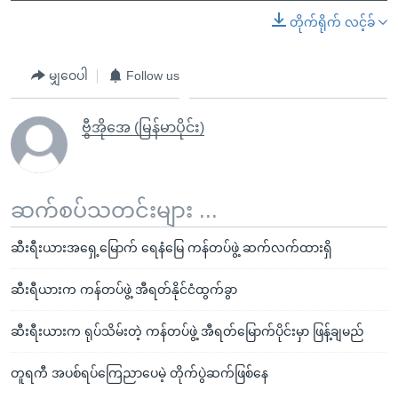
တိုက်ရိုက် လင့်ခ်
မျှဝေပါ
Follow us
ဗွီအိုအေ (မြန်မာပိုင်း)
ဆက်စပ်သတင်းများ ...
ဆီးရီးယားအရှေ့မြောက် ရေနံမြေ ကန်တပ်ဖွဲ့ ဆက်လက်ထားရှိ
ဆီးရီယားက ကန်တပ်ဖွဲ့ အီရတ်နိုင်ငံထွက်ခွာ
ဆီးရီးယားက ရုပ်သိမ်းတဲ့ ကန်တပ်ဖွဲ့ အီရတ်မြောက်ပိုင်းမှာ ဖြန့်ချမည်
တူရကီ အပစ်ရပ်ကြေညာပေမဲ့ တိုက်ပွဲဆက်ဖြစ်နေ