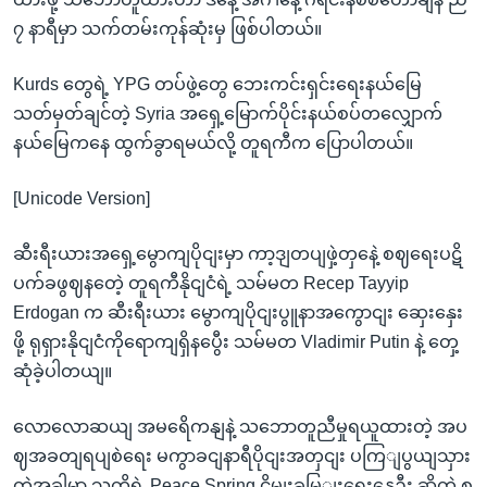
၇ နာရီမှာ သက်တမ်းကုန်ဆုံးမှ ဖြစ်ပါတယ်။
Kurds တွေရဲ့ YPG တပ်ဖွဲ့တွေ ဘေးကင်းရှင်းရေးနယ်မြေ
သတ်မှတ်ချင်တဲ့ Syria အရှေ့မြောက်ပိုင်းနယ်စပ်တလျှောက်
နယ်မြေကနေ ထွက်ခွာရမယ်လို့ တူရကီက ပြောပါတယ်။
[Unicode Version]
ဆီးရီးယားအရှေ့မွောကျပိုငျးမှာ ကာ့ဒျတပျဖှဲ့တှနေဲ့ စဈရေးပဋိ
ပက်ခဖွဈနတေဲ့ တူရကီနိုငျငံရဲ့ သမ်မတ Recep Tayyip
Erdogan က ဆီးရီးယား မွောကျပိုငျးပွူနာအကွောငျး ဆှေးနှေး
ဖို့ ရုရှားနိုငျငံကိုရောကျရှိနပွေီး သမ်မတ Vladimir Putin နဲ့ တှေ့
ဆုံခဲ့ပါတယျ။
လောလောဆယျ အမရေိကနျနဲ့ သဘောတူညီမှုရယူထားတဲ့ အပ
ဈအခတျရပျစဲရေး မကွာခငျနာရီပိုငျးအတှငျး ပကြျပွယျသှား
တဲ့အခါမှာ သူတို့ရဲ့ Peace Spring ငွိမျးခမြျးရေးနှေဦး ဆိုတဲ့ စ