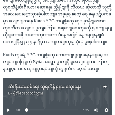
ခေါငျးဆောငျနှဈဦးရဲ့ အစညျးအဝေး အတှငျးမှာလညျး
တူရကီနဲ့ဆီးရီးယား ဆှေးနှေး ညှိနှိုငျးဖို့ လိုတယျဆိုတာကို သူတို့
အလေးပေးပွောသှားခဲ့ပါတယျ။ အခုဖွဈနတေဲ့ စဈရေးပဋိပက်ခ
မှာ နယျစပျကနေ Kurds YPG တပျဖှဲ့တှေ ဆုပျခှာနိုငျအောငျ
တူရကီက နယျစပျဖွတျကြောျစဈဆငျရေးတှကေို ၅ ရကျ ရပျ
ဆိုငျးထားဖို့ သဘောတူထားတာ ဒီနေ့ အငျ်ဂါနေ့ ဂရငျးနဈစံ
တောျခြိနျ ည ၇ နာရီမှာ သကျတမျးကုနျဆုံးမှ ဖွဈပါတယျ။
Kurds တှရေဲ့ YPG တပျဖှဲ့တှေ ဘေးကငျးရှငျးရေးနယျမွေ သ
တျမှတျခငြျတဲ့ Syria အရှေ့မွောကျပိုငျးနယျစပျတလြှောကျ
နယျမွကေနေ ထှကျခှာရမယျလို့ တူရကီက ပွောပါတယျ။
ဆီးရီးယားစစ်ရေး တူရကီနဲ့ ရုရှား ဆွေးနွေး
by
ဗွီအိုအေသတင်းဌာန
No media source currently available
0:00
1:35