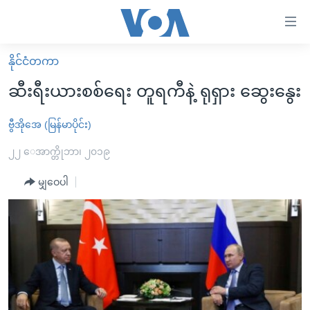
သုံး
ရ
လွယ်ကူ
နိုင်ငံတကာ
မူလစာမျက်နှာ
စေ
ဆီးရီးယားစစ်ရေး တူရကီနဲ့ ရုရှား ဆွေးနွေး
မြန်မာ
သည့်
ကမ္ဘာ့သတင်းများ
ဗွီအိုအေ (မြန်မာပိုင်း)
Link
ဗွီဒီယို
နိုင်ငံတကာ
၂၂ ေအာက္တိုဘာ၊ ၂၀၁၉
များ
သတင်းလွတ်လပ်ခွင့်
အမေရိကန်
မျှဝေပါ
ပင်မ
ရပ်ဝန်းတခု လမ်းတခု အလွန်
တရုတ်
အကြောင်းအရာ
သို့
အင်္ဂလိပ်စာလေ့လာမယ်
အစ္စရေး-ပါလက်စတိုင်း
ကျော်
အပတ်စဉ်ကဏ္ဍများ
အမေရိကန်သုံးအီဒီယံ
ကြည့်
ရေဒီယိုနှင့်ရုပ်သံ အချက်အလက်များ
မကြေးမုံရဲ့ အင်္ဂလိပ်စာ
ရေဒီယို
ရန်
ပင်မ
ရေဒီယို/တီဗွီအစီအစဉ်
ရုပ်ရှင်ထဲက အင်္ဂလိပ်စာ
တီဗွီ