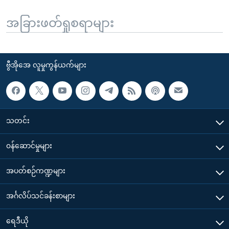
အခြားဖတ်ရှုစရာများ
ဗွီအိုအေ လူမှုကွန်ယက်များ
သတင်း
၀န်ဆောင်မှုများ
အပတ်စဉ်ကဏ္ဍများ
အင်္ဂလိပ်သင်ခန်းစာများ
ရေဒီယို