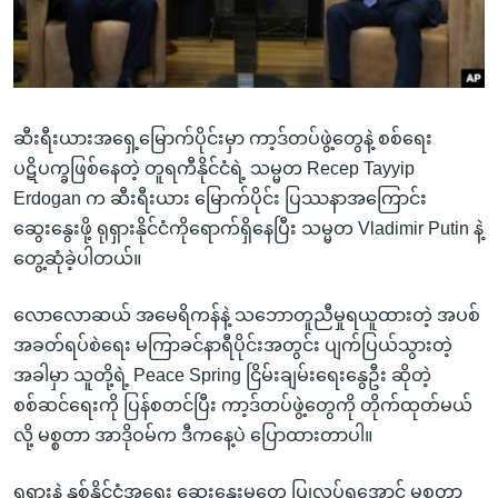
အ
သုတပဒေသာ အင်္ဂလိပ်စာ
ညွန်း
Learning English
စာမျက်နှာ
သို့
ဗွီအိုအေ လူမှုကွန်ယက်များ
ကျော်
ဆီးရီးယားအရှေ့မြောက်ပိုင်းမှာ ကာ့ဒ်တပ်ဖွဲ့တွေနဲ့ စစ်ရေး
ကြည့်
ပဋိပက္ခဖြစ်နေတဲ့ တူရကီနိုင်ငံရဲ့ သမ္မတ Recep Tayyip
ရန်
Erdogan က ဆီးရီးယား မြောက်ပိုင်း ပြဿနာအကြောင်း
ဘာသာစကားများ
ရှာဖွေ
ဆွေးနွေးဖို့ ရုရှားနိုင်ငံကိုရောက်ရှိနေပြီး သမ္မတ Vladimir Putin နဲ့
ရန်
တွေ့ဆုံခဲ့ပါတယ်။
နေရာ
သို့
လောလောဆယ် အမေရိကန်နဲ့ သဘောတူညီမှုရယူထားတဲ့ အပစ်
ကျော်
အခတ်ရပ်စဲရေး မကြာခင်နာရီပိုင်းအတွင်း ပျက်ပြယ်သွားတဲ့
ရန်
အခါမှာ သူတို့ရဲ့ Peace Spring ငြိမ်းချမ်းရေးနွေဦး ဆိုတဲ့
စစ်ဆင်ရေးကို ပြန်စတင်ပြီး ကာ့ဒ်တပ်ဖွဲ့တွေကို တိုက်ထုတ်မယ်
လို့ မစ္စတာ အာဒိုဝမ်က ဒီကနေ့ပဲ ပြောထားတာပါ။
ရုရှားနဲ့ နှစ်နိုင်ငံအရေး ဆွေးနွေးမှုတွေ ပြုလုပ်ရအောင် မစ္စတာ