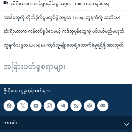
ဆီရီးယားက တပ်ရုပ်သိမ်းမှု သမ္မတ Trump ဝေဘန်ခံနေရ
ကာဒ်တွေကို တိုက်ခိုက်မှုမလုပ်ဖို့ သမ္မတ Trump တူရကီကို သတိပေး
ဆီးရီးယားက ကန်တပ်ရုပ်ပေမယ့် ကဒ်သူပုန်တွေကို ပစ်ပယ်မည်မဟုတ်
တူရကီသမ္မတ Erdogan ကာ့ဒ်လူမျိုးတွေရဲ့ထောက်ခံမှုရရှိဖို့ အားထုတ်
အခြားဖတ်ရှုစရာများ
ဗွီအိုအေ လူမှုကွန်ယက်များ
သတင်း