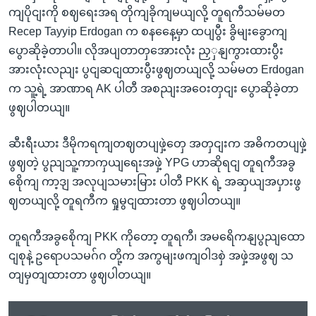
ကျပိုငျးကို စဈရေးအရ တိုကျခိုကျမယျလို့ တူရကီသမ်မတ
Recep Tayyip Erdogan က စနနေေ့မှာ ထပျပွီး ခွိမျးခွောကျ
ပွောဆိုခဲ့တာပါ။ လိုအပျတာတှအေားလုံး ညှှနျကွားထားပွီး
အားလုံးလညျး ပွငျဆငျထားပွီးဖွဈတယျလို့ သမ်မတ Erdogan
က သူ့ရဲ့ အာဏာရ AK ပါတီ အစညျးအဝေးတှငျး ပွောဆိုခဲ့တာ
ဖွဈပါတယျ။
ဆီးရီးယား ဒီမိုကရကျတဈတပျဖှဲ့တှေ အတှငျးက အဓိကတပျဖှဲ့
ဖွဈတဲ့ ပွညျသူ့ကာကှယျရေးအဖှဲ့ YPG ဟာဆိုရငျ တူရကီအခွ
စေိုကျ ကာ့ဒျ အလုပျသမားမြား ပါတီ PKK ရဲ့ အဆှယျအပှားဖွ
ဈတယျလို့ တူရကီက ရှုမွငျထားတာ ဖွဈပါတယျ။
တူရကီအခွစေိုကျ PKK ကိုတော့ တူရကီ၊ အမရေိကနျပွညျထော
ငျစုနဲ့ ဥရောပသမဂ်ဂ တို့က အကွမျးဖကျဝါဒစှဲ အဖှဲ့အဖွဈ သ
တျမှတျထားတာ ဖွဈပါတယျ။