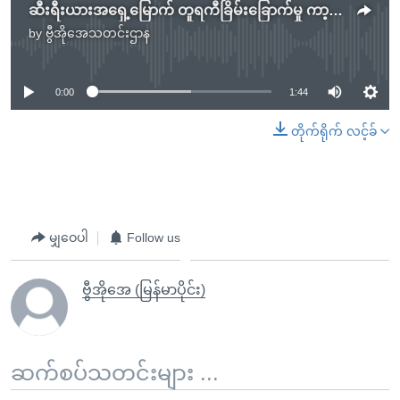
ဆီးရီးယားအရှေ့မြောက် တူရကီခြိမ်းခြောက်မှု ကာ့ဒ်တို့စိုးရိမ်
by
ဗွီအိုအေသတင်းဌာန
No media source currently available
0:00
1:44
တိုက်ရိုက် လင့်ခ်
မျှဝေပါ
Follow us
ဗွီအိုအေ (မြန်မာပိုင်း)
ဆက်စပ်သတင်းများ ...