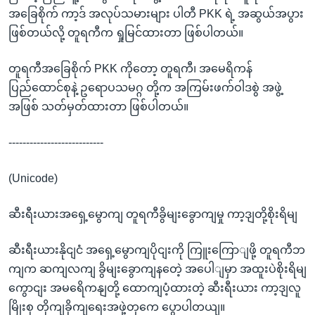
အခြေစိုက် ကာ့ဒ် အလုပ်သမားများ ပါတီ PKK ရဲ့ အဆွယ်အပွား
ဖြစ်တယ်လို့ တူရကီက ရှုမြင်ထားတာ ဖြစ်ပါတယ်။
တူရကီအခြေစိုက် PKK ကိုတော့ တူရကီ၊ အမေရိကန်
ပြည်ထောင်စုနဲ့ ဥရောပသမဂ္ဂ တို့က အကြမ်းဖက်ဝါဒစွဲ အဖွဲ့
အဖြစ် သတ်မှတ်ထားတာ ဖြစ်ပါတယ်။
---------------------------
(Unicode)
ဆီးရီးယားအရှေ့မွောကျ တူရကီခွိမျးခွောကျမှု ကာ့ဒျတို့စိုးရိမျ
ဆီးရီးယားနိုငျငံ အရှေ့မွောကျပိုငျးကို ကြူးကြောျဖို့ တူရကီဘ
ကျက ဆကျလကျ ခွိမျးခွောကျနတေဲ့ အပေါျမှာ အထူးပဲစိုးရိမျ
ကွောငျး အမရေိကနျတို့ ထောကျပံ့ထားတဲ့ ဆီးရီးယား ကာ့ဒျလူ
မြိုးစု တိုကျခိုကျရေးအဖှဲ့တှကေ ပွောပါတယျ။