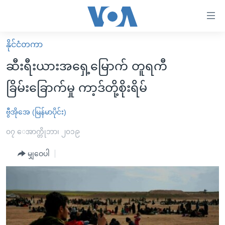
သုံး
ရ
လွယ်ကူ
နိုင်ငံတကာ
မူလစာမျက်နှာ
စေ
ဆီးရီးယားအရှေ့မြောက် တူရကီ
မြန်မာ
သည့်
ခြိမ်းခြောက်မှု ကာ့ဒ်တို့စိုးရိမ်
ကမ္ဘာ့သတင်းများ
Link
ဗွီဒီယို
နိုင်ငံတကာ
ဗွီအိုအေ (မြန်မာပိုင်း)
များ
သတင်းလွတ်လပ်ခွင့်
အမေရိကန်
၀၇ ေအာက္တိုဘာ၊ ၂၀၁၉
ပင်မ
ရပ်ဝန်းတခု လမ်းတခု အလွန်
တရုတ်
အကြောင်းအရာ
မျှဝေပါ
သို့
အင်္ဂလိပ်စာလေ့လာမယ်
အစ္စရေး-ပါလက်စတိုင်း
ကျော်
အပတ်စဉ်ကဏ္ဍများ
အမေရိကန်သုံးအီဒီယံ
ကြည့်
ရေဒီယိုနှင့်ရုပ်သံ အချက်အလက်များ
မကြေးမုံရဲ့ အင်္ဂလိပ်စာ
ရေဒီယို
ရန်
ပင်မ
ရေဒီယို/တီဗွီအစီအစဉ်
ရုပ်ရှင်ထဲက အင်္ဂလိပ်စာ
တီဗွီ