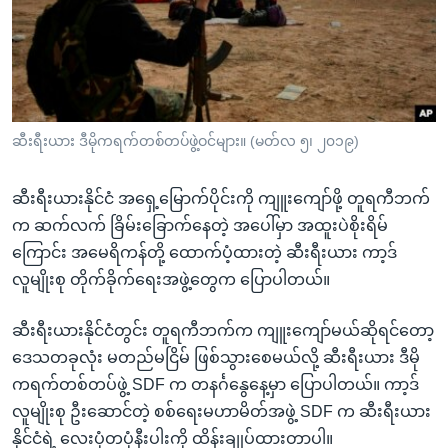
အ
သုတပဒေသာ အင်္ဂလိပ်စာ
ညွန်း
Learning English
စာမျက်နှာ
သို့
ဗွီအိုအေ လူမှုကွန်ယက်များ
ကျော်
ကြည့်
ဆီးရီးယား ဒီမိုကရက်တစ်တပ်ဖွဲ့ဝင်များ။ (မတ်လ ၅၊ ၂၀၁၉)
ရန်
ဘာသာစကားများ
ရှာဖွေ
ဆီးရီးယားနိုင်ငံ အရှေ့မြောက်ပိုင်းကို ကျူးကျော်ဖို့ တူရကီဘက်
ရန်
က ဆက်လက် ခြိမ်းခြောက်နေတဲ့ အပေါ်မှာ အထူးပဲစိုးရိမ်
နေရာ
ကြောင်း အမေရိကန်တို့ ထောက်ပံ့ထားတဲ့ ဆီးရီးယား ကာ့ဒ်
သို့
လူမျိုးစု တိုက်ခိုက်ရေးအဖွဲ့တွေက ပြောပါတယ်။
ကျော်
ရန်
ဆီးရီးယားနိုင်ငံတွင်း တူရကီဘက်က ကျူးကျော်မယ်ဆိုရင်တော့
ဒေသတခုလုံး မတည်မငြိမ် ဖြစ်သွားစေမယ်လို့ ဆီးရီးယား ဒီမို
ကရက်တစ်တပ်ဖွဲ့ SDF က တနင်္ဂနွေနေ့မှာ ပြောပါတယ်။ ကာ့ဒ်
လူမျိုးစု ဦးဆောင်တဲ့ စစ်ရေးမဟာမိတ်အဖွဲ့ SDF က ဆီးရီးယား
နိုင်ငံရဲ့ လေးပုံတပုံနီးပါးကို ထိန်းချုပ်ထားတာပါ။