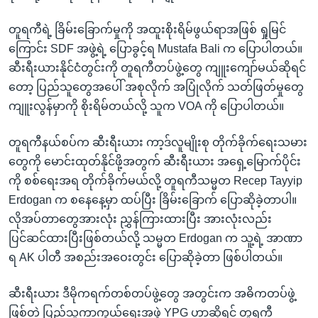
တူရကီရဲ့ ခြိမ်းခြောက်မှုကို အထူးစိုးရိမ်ဖွယ်ရာအဖြစ် ရှုမြင်
ကြောင်း SDF အဖွဲ့ရဲ့ ပြောခွင့်ရ Mustafa Bali က ပြောပါတယ်။
ဆီးရီးယားနိုင်ငံတွင်းကို တူရကီတပ်ဖွဲ့တွေ ကျူးကျော်မယ်ဆိုရင်
တော့ ပြည်သူတွေအပေါ် အစုလိုက် အပြုံလိုက် သတ်ဖြတ်မှုတွေ
ကျူးလွန်မှာကို စိုးရိမ်တယ်လို့ သူက VOA ကို ပြောပါတယ်။
တူရကီနယ်စပ်က ဆီးရီးယား ကာ့ဒ်လူမျိုးစု တိုက်ခိုက်ရေးသမား
တွေကို မောင်းထုတ်နိုင်ဖို့အတွက် ဆီးရီးယား အရှေ့မြောက်ပိုင်း
ကို စစ်ရေးအရ တိုက်ခိုက်မယ်လို့ တူရကီသမ္မတ Recep Tayyip
Erdogan က စနေနေ့မှာ ထပ်ပြီး ခြိမ်းခြောက် ပြောဆိုခဲ့တာပါ။
လိုအပ်တာတွေအားလုံး ညွှန်ကြားထားပြီး အားလုံးလည်း
ပြင်ဆင်ထားပြီးဖြစ်တယ်လို့ သမ္မတ Erdogan က သူ့ရဲ့ အာဏာ
ရ AK ပါတီ အစည်းအဝေးတွင်း ပြောဆိုခဲ့တာ ဖြစ်ပါတယ်။
ဆီးရီးယား ဒီမိုကရက်တစ်တပ်ဖွဲ့တွေ အတွင်းက အဓိကတပ်ဖွဲ့
ဖြစ်တဲ့ ပြည်သူ့ကာကွယ်ရေးအဖွဲ့ YPG ဟာဆိုရင် တူရကီ