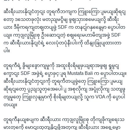
ဆီးရီးယားနိုငျငံတှငျး တူရကီဘကျက ကြူးကြောျမယျဆိုရငျ
တော့ ဒသေတခုလုံး မတညျမငွိမျ ဖွဈသှားစမေယျလို့ ဆီးရီး
ယား ဒီမိုကရကျတဈတပျဖှဲ့ SDF က တနငျ်ဂနှနေေ့မှာ ပွောပါတ
ယျ။ ကာ့ဒျလူမြိုးစု ဦးဆောငျတဲ့ စဈရေးမဟာမိတျအဖှဲ့ SDF
က ဆီးရီးယားနိုငျငံရဲ့ လေးပုံတပုံနီးပါးကို ထိနျးခြုပျထားတာ
ပါ။
တူရကီရဲ့ ခွိမျးခွောကျမှုကို အထူးစိုးရိမျဖှယျရာအဖွဈ ရှုမွငျ
ကွောငျး SDF အဖှဲ့ရဲ့ ပွောခှင့ျရ Mustafa Bali က ပွောပါတယျ။
ဆီးရီးယားနိုငျငံတှငျးကို တူရကီတပျဖှဲ့တှေ ကြူးကြောျမယျ
ဆိုရငျတော့ ပွညျသူတှအေပေါျ အစုလိုကျ အပွုံလိုကျ သတျဖွ
တျမှုတှေ ကြူးလှနျမှာကို စိုးရိမျတယျလို့ သူက VOA ကို ပွောပါ
တယျ။
တူရကီနယျစပျက ဆီးရီးယား ကာ့ဒျလူမြိုးစု တိုကျခိုကျရေးသ
မားတှကေို မောငျးထုတျနိုငျဖို့အတှကျ ဆီးရီးယား အရှေ့မွော