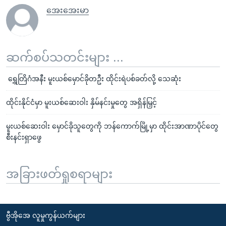
အေးအေးမာ
ဆက်စပ်သတင်းများ ...
ရွှေတြိဂံအနီး မူးယစ်မှောင်ခိုတဦး ထိုင်းရဲပစ်ခတ်လို့ သေဆုံး
ထိုင်းနိုင်ငံမှာ မူးယစ်ဆေးဝါး နှိမ်နင်းမှုတွေ အရှိန်မြှင့်
မူးယစ်ဆေးဝါး မှောင်ခိုသူတွေကို ဘန်ကောက်မြို့မှာ ထိုင်းအာဏာပိုင်တွေ
စီးနင်းရှာဖွေ
အခြားဖတ်ရှုစရာများ
ဗွီအိုအေ လူမှုကွန်ယက်များ