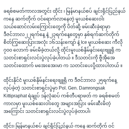
ခရစ်စမတ်ကာလအတွင်း ထိုင်း ၊ မြန်မာနယ်စပ် ချင်းရိုင်ပြည်နယ်
ကနေ ဆက်တိုက် ဝင်ရောက်လာနေတဲ့ မူးယစ်ဆေးဝါး
သယ်ဆောင်လမ်းကြောင်းတွေကို ပိတ်ဆို့ ဖမ်းဆီးခဲ့ရာမှာ
ဒီဇင်ဘာလ၂၂ရက်နေ့ နဲ့ ၂၃ရက်နေ့တွေမှာ နှစ်ရက်ဆက်တိုက်
စိတ်ကြွဆေးပြားအလုံး ၁၆သန်းကျော် နဲ့ Ice မူးယစ်ဆေး ကီလို
၇၀၀ လောက် ဖမ်းမိခဲ့တယ်လို့ ထိုင်းမူးယစ်နှိမ်နင်းရေးဗျူရို က
သတင်းစာရှင်းလင်းပွဲလုပ်ခဲ့ပါတယ် ။ ဒီသတင်းကို ဗွီအိုအေ
သတင်းထောက် မအေးအေးမာ က သတင်းပေးပို့ထားပါတယ် ။
ထိုင်းနိုင်ငံ မူးယစ်နိုမ်နင်းရေးဗျူရို က ဒီဇင်ဘာလ ၂၅ရက်နေ့
လုပ်ခဲ့တဲ့ သတင်းစာရှင်းပွဲမှာ Pol. Gen. Damrongsak
Kittipraphat ရဲချုပ် ဒန်လုံဆပ် ကစ်တီပရာဖတ် က ခရစ်စမတ်
ကာလမှာ မူးယစ်ဆေးဝါးတွေ အများအပြား ဖမ်းဆီးမိတဲ့
အကြောင်း သတင်းစာရှင်းလင်းပွဲလုပ်ခဲ့တာပါ၊
ထိုင်း၊ မြန်မာနယ်စပ် ချင်ရိုင်ပြည်နယ် ကနေ ဆက်တိုက် ဝင်