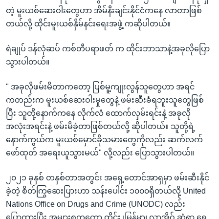
တဲ့ မူးယစ်ဆေးဝါးတွေဟာ အိမ်နီးချင်းနိုင်ငံကနေ လာတာဖြစ်
တယ်လို့ ထိုင်းမူးယစ်နှိမ်နင်းရေးအဖွဲ့ ကဆိုပါတယ်။
ရဲချုပ် ဒန်လုံဆပ် ကစ်တီပရာဖတ် က ထိုင်းဘာသာနဲ့အခုလိုပြော
သွားပါတယ်။
" အခုလိုဖမ်းမိတာကတော့ ပြစ်မူ့ကျုးလွန်သူတွေဟာ အရင်
ကတည်းက မူးယစ်ဆေးဝါးမှုတွေနဲ့ ဖမ်းဆီးခံရဘူးသူတွေဖြစ်
ပြီး သူတို့နောက်ကနေ လိုက်လံ ထောက်လှမ်းရင်းနဲ့ အခုလို
အလုံးအရင်းနဲ့ ဖမ်းမိခဲ့တာဖြစ်တယ်လို့ ဆိုပါတယ်။ သူတို့ရဲ့
နောက်ကွယ်က မူးယစ်မှောင်ခိုသမားတွေကိုလည်း ဆက်လက်
ဖော်ထုတ် အရေးယူသွားမယ်" လို့လည်း ပြောသွားပါတယ်။
၂၀၂၁ ခုနှစ် တနှစ်တာအတွင်း အရှေ့တောင်အာရှမှာ ဖမ်းဆီးနိုင်
ခဲ့တဲ့ စိတ်ကြွဆေးပြားဟာ သန်းပေါင်း ၁၀၀၀ရှိတယ်လို့ United
Nations Office on Drugs and Crime (UNODC) လည်း
ပြောထားပြီး အများစုကတော့ ထိုင်း ၊မြန်မာ၊ လာအိုဝ် ဆုံရာ ရွှေ