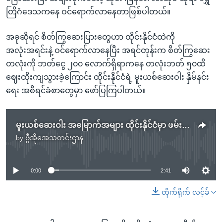
တြိဂံဒေသကနေ ဝင်ရောက်လာနေတာဖြစ်ပါတယ်။
အခုဆိုရင် စိတ်ကြွဆေးပြားတွေဟာ ထိုင်းနိုင်ငံထဲကို
အလုံးအရင်းနဲ့ ဝင်ရောက်လာနေပြီး အရင်တုန်းက စိတ်ကြွဆေး
တလုံးကို ဘတ်ငွေ ၂၀၀ လောက်ရှိရာကနေ တလုံးဘတ် ၅၀ထိ
ဈေးထိုးကျသွားခဲ့ကြောင်း ထိုင်းနိုင်ငံရဲ့ မူးယစ်ဆေးဝါး နှိမ်နင်း
ရေး အစီရင်ခံစာတွေမှာ ဖော်ပြကြပါတယ်။
မူးယစ်ဆေးဝါး အမြောက်အများ ထိုင်းနိုင်ငံမှာ ဖမ်းဆီးမိ
by
ဗွီအိုအေသတင်းဌာန
No media source currently available
0:00
2:41
တိုက်ရိုက် လင့်ခ်