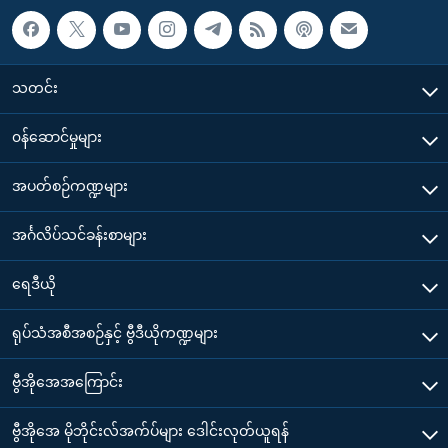
သတင်း
၀န်ဆောင်မှုများ
အပတ်စဉ်ကဏ္ဍများ
အင်္ဂလိပ်သင်ခန်းစာများ
ရေဒီယို
ရုပ်သံအစီအစဉ်နှင့် ဗွီဒီယိုကဏ္ဍများ
ဗွီအိုအေအကြောင်း
ဗွီအိုအေ မိုဘိုင်းလ်အက်ပ်များ ဒေါင်းလုတ်ယူရန်