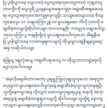
ငြျးမိုငျကနေ ဝငျလာတဲ့ ပွောငျးစေ့တှတေငျလာတဲ့ ကုနျတငျ
ကားကွီးကို စငျဘူရီ ပွညျနယျအရောကျမှာ ဖမျးဆီးစဈဆေးခဲ့
ရာ ပွောငျးစေ့တှအေောကျမှာဖှကျပွီး သယျဆောငျလာတဲ့ စိတျ
ကွှဆေးပွာ ၁၁ သနျးကြောျနဲ့ ice မူးယဈဆေး ကီလို ၇၀၀ကို ဖ
မျးမိခဲ့တယျလို့ဆိုပါတယျ။ ကာလတနျဖိုး ဘတျငှသေနျးပေါငျး
၁၅၀၀ ကြောျ တနျဖိုးရှိတဲ့ မူးယဈဆေးဝါးတှဟော အိမျနီးခ
ငြျးနိုငျငံကနေ လာတာဖွဈတယျလို့ ထိုငျးမူးယဈနှိမျနငျးရေး
အဖှဲ့ ကဆိုပါတယျ။
ရဲခြုပျ ဒနျလုံဆပျ ကဈတီပရာဖတျ က ထိုငျးဘာသာနဲ့အခုလို
ပွောသှားပါတယျ။
" အခုလိုဖမျးမိတာကတော့ ပွဈမူ့ကြုးလှနျသူတှဟော အရငျက
တညျးက မူးယဈဆေးဝါးမှုတှနေဲ့ ဖမျးဆီးခံရဘူးသူတှဖွေဈပွီး
သူတို့နောကျကနေ လိုကျလံ ထောကျလှမျးရငျးနဲ့ အခုလို အလုံး
အရငျးနဲ့ ဖမျးမိခဲ့တာဖွဈတယျလို့ ဆိုပါတယျ။ သူတို့ရဲ့ နောကျ
ကှယျက မူးယဈမှောငျခိုသမားတှကေိုလညျး ဆကျလကျဖောျ