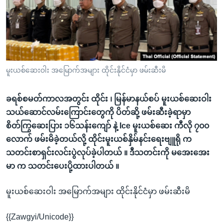
အ
သုတပဒေသာ အင်္ဂလိပ်စာ
ညွန်း
Learning English
စာမျက်နှာ
သို့
ဗွီအိုအေ လူမှုကွန်ယက်များ
ကျော်
ကြည့်
မူးယစ်ဆေးဝါး အမြောက်အများ ထိုင်းနိုင်ငံမှာ ဖမ်းဆီးမိ
ရန်
ဘာသာစကားများ
ရှာဖွေ
ခရစ်စမတ်ကာလအတွင်း ထိုင်း ၊ မြန်မာနယ်စပ် မူးယစ်ဆေးဝါး
ရန်
သယ်ဆောင်လမ်းကြောင်းတွေကို ပိတ်ဆို့ ဖမ်းဆီးခဲ့ရာမှာ
နေရာ
စိတ်ကြွဆေးပြား ၁၆သန်းကျော် နဲ့ Ice မူးယစ်ဆေး ကီလို ၇၀၀
သို့
လောက် ဖမ်းမိခဲ့တယ်လို့ ထိုင်းမူးယစ်နှိမ်နင်းရေးဗျူရို က
ကျော်
သတင်းစာရှင်းလင်းပွဲလုပ်ခဲ့ပါတယ် ။ ဒီသတင်းကို မအေးအေး
ရန်
မာ က သတင်းပေးပို့ထားပါတယ် ။
မူးယစ်ဆေးဝါး အမြောက်အများ ထိုင်းနိုင်ငံမှာ ဖမ်းဆီးမိ
{{Zawgyi/Unicode}}