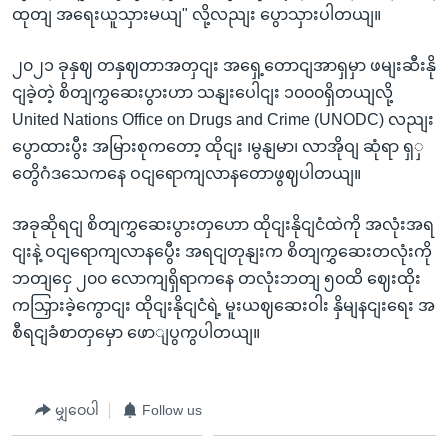
ထုတျ အရေးယူသှားမယျ" လို့လညျး ပွောသှားပါတယျ။
၂၀၂၁ ခုနှဈ တနှဈတာအတှငျး အရှေ့တောငျအာရှမှာ ဖမျးဆီးနို
ငျခဲ့တဲ့ စိတျကွှဆေးပွားဟာ သနျးပေါငျး ၁၀၀၀ရှိတယျလို့
United Nations Office on Drugs and Crime (UNODC) လညျး
ပွောထားပွီး အမြားစုကတော့ ထိုငျး ၊မွနျမာ၊ လာအိုဝျ ဆုံရာ ရှှ
တွေိဂံဒသေကနေ ဝငျရောကျလာနတောဖွဈပါတယျ။
အခုဆိုရငျ စိတျကွှဆေးပွားတှဟော ထိုငျးနိုငျငံထဲကို အလုံးအရ
ငျးနဲ့ ဝငျရောကျလာနပွေီး အရငျတုနျးက စိတျကွှဆေးတလုံးကို
ဘတျငှေ ၂၀၀ လောကျရှိရာကနေ တလုံးဘတျ ၅၀ထိ ဈေးထိုး
ကသြှားခဲ့ကွောငျး ထိုငျးနိုငျငံရဲ့ မူးယဈဆေးဝါး နှိမျနငျးရေး အ
စီရငျခံစာတှမှော ဖောျပွကွပါတယျ။
မျှဝေပါ
Follow us