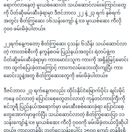
ရောက်လာနေတဲ့ မူးယစ်ဆေးဝါး သယ်ဆောင်လမ်းကြောင်းတွေ
ကို ပိတ်ဆိုဖမ်းဆီးခဲ့ရာမှာ ဒီဇင်ဘာလ ၂၂ နဲ့ ၂၃ ရက် နှစ်ရက်
အတွင်း စိတ်ကြွဆေး ၁၆သန်းကျော် နဲ့ ice မူးယစ်ဆေး ကီလို
၇၀၀ ဖမ်းမိခဲ့ပါတယ်။
၂၂ရက်နေ့ကတော့ စိတ်ကြွဆေး ၄သန်း ၆သိန်း သယ်ဆောင်လာ
တဲ့ ကားတစ်စီးကို နကွန်စဝမ် ပြည်နယ်အတွင်း ရဲတပ်ဖွဲ့က
ပိတ်ဆို့ဖမ်းဆီးခဲ့ရာမှာ ကားမောင်းသူက ကားကို အရှိန်မြင့်မောင်း
ကာ ထွက်ပြေးခဲ့တာကြောင့် ကားကလမ်းဘေးထိုးကျပြီး ကား
မောင်းသူနဲ့အတူ စိတ်ကြွဆေးတွေကို ဖမ်းမိခဲ့ပါတယ်။
ဒီဇင်ဘာလ ၂၃ ရက်နေ့ကလည်း ထိုင်းနိုင်ငံမြောက်ပိုင်း ချင်းမိုင်
ကနေ ဝင်လာတဲ့ ပြောင်းစေ့တွေတင်လာတဲ့ ကုန်တင်ကားကြီးကို
စင်ဘူရီ ပြည်နယ်အရောက်မှာ ဖမ်းဆီးစစ်ဆေးခဲ့ရာ ပြောင်းစေ့
တွေအောက်မှာဖွက်ပြီး သယ်ဆောင်လာတဲ့ စိတ်ကြွဆေးပြာ ၁၁
သန်းကျော်နဲ့ ice မူးယစ်ဆေး ကီလို ၇၀၀ကို ဖမ်းမိခဲ့တယ်လို့ဆိုပါ
တယ်။ ကာလတန်ဖိုး ဘတ်ငွေသန်းပေါင်း ၁၅၀၀ ကျော် တန်ဖိုးရှိ