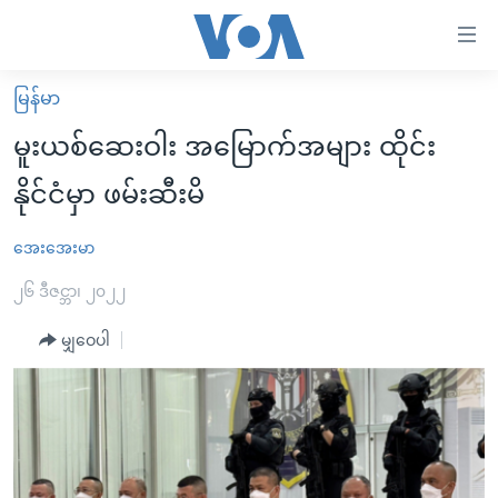
သုံး
ရ
လွယ်ကူ
မြန်မာ
မူလစာမျက်နှာ
စေ
မူးယစ်ဆေးဝါး အမြောက်အများ ထိုင်း
မြန်မာ
သည့်
နိုင်ငံမှာ ဖမ်းဆီးမိ
ကမ္ဘာ့သတင်းများ
Link
ဗွီဒီယို
နိုင်ငံတကာ
အေးအေးမာ
များ
သတင်းလွတ်လပ်ခွင့်
အမေရိကန်
၂၆ ဒီဇင္ဘာ၊ ၂၀၂၂
ပင်မ
ရပ်ဝန်းတခု လမ်းတခု အလွန်
တရုတ်
အကြောင်းအရာ
မျှဝေပါ
သို့
အင်္ဂလိပ်စာလေ့လာမယ်
အစ္စရေး-ပါလက်စတိုင်း
ကျော်
အပတ်စဉ်ကဏ္ဍများ
အမေရိကန်သုံးအီဒီယံ
ကြည့်
ရေဒီယိုနှင့်ရုပ်သံ အချက်အလက်များ
မကြေးမုံရဲ့ အင်္ဂလိပ်စာ
ရေဒီယို
ရန်
ပင်မ
ရေဒီယို/တီဗွီအစီအစဉ်
ရုပ်ရှင်ထဲက အင်္ဂလိပ်စာ
တီဗွီ