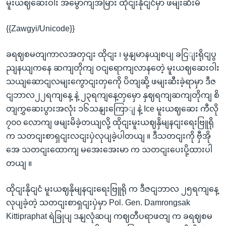
မူးယဈဆေးဝါး အမွောကျအမြား ထိုငျးနိုငျငံမှာ ဖမျးဆီးမိ
{{Zawgyi/Unicode}}
ခရဈစမတျကာလအတှငျး ထိုငျး ၊ မွနျမာနယျစပျ ခငြျးရိုငျပွ
ညျနယျကနေ ဆကျတိုကျ ဝငျရောကျလာနတေဲ့ မူးယဈဆေးဝါး
သယျဆောငျလမျးကွောငျးတှကေို ပိတျဆို့ ဖမျးဆီးခဲ့ရာမှာ ဒီဇ
ငျဘာလ၂၂ရကျနေ့ နဲ့ ၂၃ရကျနေ့တှမှော နှဈရကျဆကျတိုကျ စိ
တျကွှဆေးပွားအလုံး ၁၆သနျးကြောျ နဲ့ Ice မူးယဈဆေး ကီလို
၇၀၀ လောကျ ဖမျးမိခဲ့တယျလို့ ထိုငျးမူးယဈနှိမျနငျးရေးဗြူရို
က သတငျးစာရှငျးလငျးပှဲလုပျခဲ့ပါတယျ ။ ဒီသတငျးကို ဗှီအို
အေ သတငျးထောကျ မအေးအေးမာ က သတငျးပေးပို့ထားပါ
တယျ ။
ထိုငျးနိုငျငံ မူးယဈနိုမျနငျးရေးဗြူရို က ဒီဇငျဘာလ ၂၅ရကျနေ့
လုပျခဲ့တဲ့ သတငျးစာရှငျးပှဲမှာ Pol. Gen. Damrongsak
Kittipraphat ရဲခြုပျ ဒနျလုံဆပျ ကဈတီပရာဖတျ က ခရဈစမ