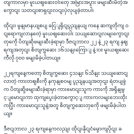
တျကာလမှာ မူးယဈဆေးဝါးတှေ အမြားအပွား ဖမျးဆီးမိတဲ့အ
ကွောငျး သတငျးစာရှငျးလငျးပှဲလုပျခဲ့တာပါ၊
ထိုငျး၊ မွနျမာနယျစပျ ခငြျရိုငျပွညျနယျ ကနေ ဆကျတိုကျ ဝ
ငျရောကျလာနတေဲ့ မူးယဈဆေးဝါး သယျဆောငျလမျးကွောငျး
တှကေို ပိတျဆိုဖမျးဆီးခဲ့ရာမှာ ဒီဇငျဘာလ ၂၂ နဲ့ ၂၃ ရကျ နှဈ
ရကျအတှငျး စိတျကွှဆေး ၁၆သနျးကြောျ နဲ့ ice မူးယဈဆေး
ကီလို ၇၀၀ ဖမျးမိခဲ့ပါတယျ။
၂၂ရကျနေ့ကတော့ စိတျကွှဆေး ၄သနျး ၆သိနျး သယျဆောငျ
လာတဲ့ ကားတဈစီးကို နကှနျစဝမျ ပွညျနယျအတှငျး ရဲတပျဖှဲ့
က ပိတျဆို့ဖမျးဆီးခဲ့ရာမှာ ကားမောငျးသူက ကားကို အရှိနျမွ
င့ျမောငျးကာ ထှကျပွေးခဲ့တာကွောင့ျ ကားကလမျးဘေးထိုး
ကပြွီး ကားမောငျးသူနဲ့အတူ စိတျကွှဆေးတှကေို ဖမျးမိခဲ့ပါတ
ယျ။
ဒီဇငျဘာလ ၂၃ ရကျနေ့ကလညျး ထိုငျးနိုငျငံမွောကျပိုငျး ခ