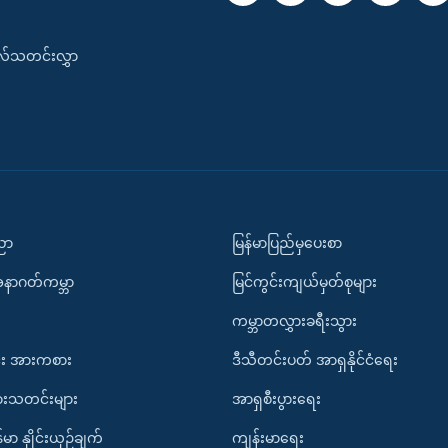
းလ်သတင်းလွှာ
ပညာ
မြန်မာပြည်မှပေးစာ
အနာဂတ်ကမ္ဘာ
မြင်ကွင်းကျယ်မှတ်စုများ
ကမ္ဘာတလွှားခရီးသွား
း အားကစား
ဒီသီတင်းပတ် အာရှနိုင်ငံရေး
ားသတင်းများ
အာရှစီးပွားရေး
်မာ နှိုင်းယှဉ်ချက်
ကျန်းမာရေး