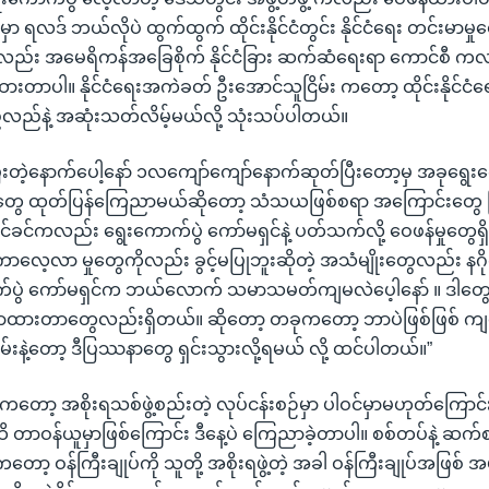
ာ ရလဒ် ဘယ်လိုပဲ ထွက်ထွက် ထိုင်းနိုင်ငံတွင်း နိုင်ငံရေး တင်းမာမှုတွေ
းလို့လည်း အမေရိကန်အခြေစိုက် နိုင်ငံခြား ဆက်ဆံရေးရာ ကောင်စီ
ထားတာပါ။ နိုင်ငံရေးအကဲခတ် ဦးအောင်သူငြိမ်း ကတော့ ထိုင်းနိုင်
ည်နဲ့ အဆုံးသတ်လိမ့်မယ်လို့ သုံးသပ်ပါတယ်။
ြီးတဲ့နောက်ပေါ့နော် ၁လကျော်ကျော်နောက်ဆုတ်ပြီးတော့မှ အခုရွေး
တွေ ထုတ်ပြန်ကြေညာမယ်ဆိုတော့ သံသယဖြစ်စရာ အကြောင်းတွေ 
ုင်ခင်ကလည်း ရွေးကောက်ပွဲ ကော်မရှင်နဲ့ ပတ်သက်လို့ ဝေဖန်မှုတွေရ
တကာလေ့လာ မှုတွေကိုလည်း ခွင့်မပြုဘူးဆိုတဲ့ အသံမျိုးတွေလည်း နဂိ
်ပွဲ ကော်မရှင်က ဘယ်လောက် သမာသမတ်ကျမလဲပေ့ါနော် ။ ဒါတွေ
ောထားတာတွေလည်းရှိတယ်။ ဆိုတော့ တခုကတော့ ဘာပဲဖြစ်ဖြစ် က
းနဲ့တော့ ဒီပြဿနာတွေ ရှင်းသွားလို့ရမယ် လို့ ထင်ပါတယ်။”
ပ်ကတော့ အစိုးရသစ်ဖွဲ့စည်းတဲ့ လုပ်ငန်းစဉ်မှာ ပါဝင်မှာမဟုတ်ကြောင်း
ိ တာဝန်ယူမှာဖြစ်ကြောင်း ဒီနေ့ပဲ ကြေညာခဲ့တာပါ။ စစ်တပ်နဲ့ ဆက်စ
တော့ ဝန်ကြီးချုပ်ကို သူတို့ အစိုးရဖွဲ့တဲ့ အခါ ဝန်ကြီးချုပ်အဖြစ်