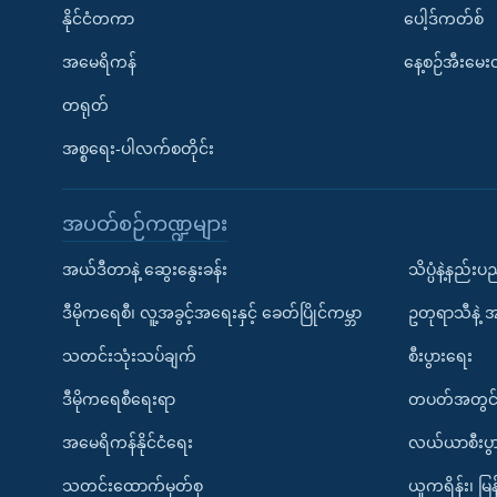
နိုင်ငံတကာ
ပေါ့ဒ်ကတ်စ်
အမေရိကန်
နေ့စဉ်အီးမေ
တရုတ်
အစ္စရေး-ပါလက်စတိုင်း
အပတ်စဉ်ကဏ္ဍများ
အယ်ဒီတာနဲ့ ဆွေးနွေးခန်း
သိပ္ပံနဲ့နည်း
ဒီမိုကရေစီ၊ လူ့အခွင့်အရေးနှင့် ခေတ်ပြိုင်ကမ္ဘာ
ဥတုရာသီနဲ့ 
သတင်းသုံးသပ်ချက်
စီးပွားရေး
ဒီမိုကရေစီရေးရာ
တပတ်အတွင်
အမေရိကန်နိုင်ငံရေး
လယ်ယာစီးပွ
သတင်းထောက်မှတ်စု
ယူကရိန်း၊ မြန