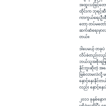
အထူးသဖြင့်တော့ က
ထိုင်းက ဘုရင့်
ကာကွယ်ရေးဦးစီး
တော့ တပ်မတော်
ဆက်ဆံရေးမှာလည်
တယ်။
ဒါပေမယ့် တခုပဲ
လိပ်ခဲတည်းလည်း
ဘယ်သူအစိုးရဖြ
နိုင်ဘူးဆိုတဲ့
ဖြစ်လာမလဲလို့ 
နှောင့်နှေးနိုင်
လည်း နှောင့်နှေး
၂၀၁၁ ခုနှစ်နောက
မရှိခဲ့ဖူးဆိုပြီ