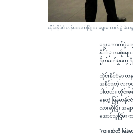
ထိုင်းနိုင်ငံ ဘန်ကောက်မြို့က ရွေးကောက်ပွဲ မဲဆန
ရွေးကောက်ပွဲတွေ
နိုင်ငံမှာ အစို
ရိုက်ခတ်မှုတွေ
ထိုင်းနိုင်ငံမှ
အနိုင်ရတဲ့ လက္
ပါတယ်။ ထိုင်းစ
နေတဲ့ မြန်မာနို
လားဆိုပြီး အမျ
အောင်သူငြိမ်း
“ကျနော်တို့ မြ