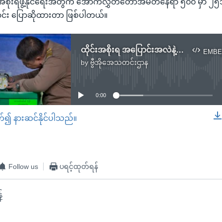
အစိုးရဖွဲ့နိုင်ရေးအတွက် အောက်လွှတ်တော်အမတ်နေရာ ၅၀၀ မှာ ၂၅၁ 
ောင်း ပြောဆိုထားတာ ဖြစ်ပါတယ်။
ထိုင်းအစိုးရ အပြောင်းအလဲနဲ့ မြန်မာနိုင်ငံ ဆက်ဆံရေး
EMBE
by
ဗွီအိုအေသတင်းဌာန
No media source currently available
0:00
တ်၍ နားဆင်နိုင်ပါသည်။
EMBED
Follow us
ပရင့်ထုတ်ရန်
်