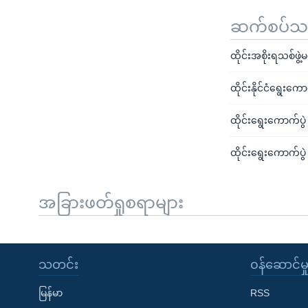
ဆက်စပ်သတင
ထိုင်းအစိုးရသစ်ဖွဲ
ထိုင်းနိုင်ငံရွေးက
ထိုင်းရွေးကောက်
ထိုင်းရွေးကောက်ပွ
အခြားဖတ်ရှုစရာများ
သတင်း
၀န်ဆောင်မှ
မြန်မာ
RSS