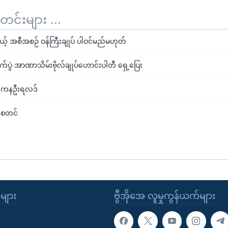
်းများ ...
့မယ့် အစီအစဉ် ဝန်ကြီးချုပ် ပါဝင်မည်မဟုတ်
ောက်ပွဲ အာဏာသိမ်းဗိုလ်ချုပ်ဟောင်းပါတီ ရှေ့ပြေး
ပွဲ ကနဦးရလဒ်
ဲ စတင်
ုများ
ဗွီအိုအေ လူမှုကွန်ယက်များ