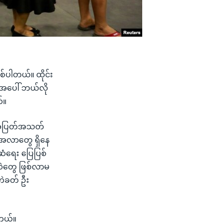
စ်ပါတယ်။ ထိုင်း
ေးအပေါ် ဘယ်လို
်။
ီမှ အပြတ်အသတ်
းအလာတွေ ရှိနေ
ဆံရေး ပြေပြစ်
အလဲတွေ ဖြစ်လာမ
ကဲခတ် ဦး
ါတယ်။