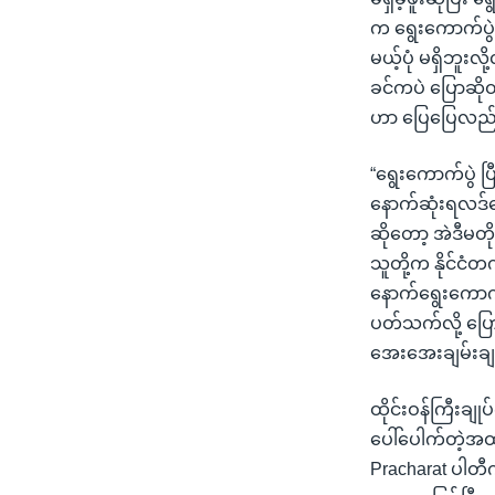
က ရွေးကောက်ပွဲမှ
မယ့်ပုံ မရှိဘူ
ခင်ကပဲ ပြောဆို
ဟာ ပြေပြေလည်လ
“ရွေးကောက်ပွဲ ပ
နောက်ဆုံးရလဒ်
ဆိုတော့ အဲဒီမတိ
သူတို့က နိုင်ငံ
နောက်ရွေးကောက
ပတ်သက်လို့ ပြ
အေးအေးချမ်းချမ်
ထိုင်းဝန်ကြီးချု
ပေါ်ပေါက်တဲ့အထ
Pracharat ပါတီက