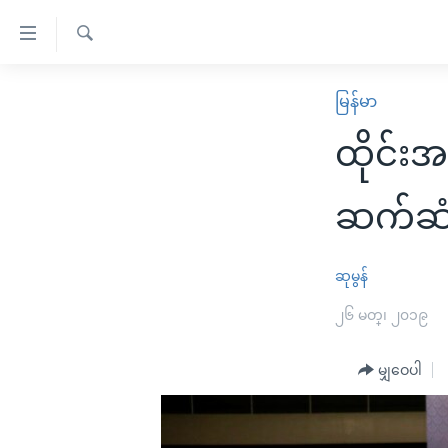
သုံး
ရ
ရှာဖွေ
လွယ်ကူ
မူလစာမျက်နှာ
မြန်မာ
ရ
စေ
မြန်မာ
လာ
ထိုင်းအ
သည့်
ဒ်
ကမ္ဘာ့သတင်းများ
Link
ဗွီဒီယို
နိုင်ငံတကာ
ဆက်ဆံ
များ
သတင်းလွတ်လပ်ခွင့်
အမေရိကန်
ပင်မ
ရပ်ဝန်းတခု လမ်းတခု အလွန်
တရုတ်
ဆုမွန်
အကြောင်းအရာ
အင်္ဂလိပ်စာလေ့လာမယ်
အစ္စရေး-ပါလက်စတိုင်း
၂၆ မတ္၊ ၂၀၁၉
သို့
အပတ်စဉ်ကဏ္ဍများ
အမေရိကန်သုံးအီဒီယံ
ကျော်
မျှဝေပါ
ကြည့်
ရေဒီယိုနှင့်ရုပ်သံ အချက်အလက်များ
မကြေးမုံရဲ့ အင်္ဂလိပ်စာ
ရေဒီယို
ရန်
ရေဒီယို/တီဗွီအစီအစဉ်
ရုပ်ရှင်ထဲက အင်္ဂလိပ်စာ
တီဗွီ
ပင်မ