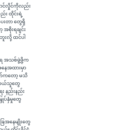
ာင်လှိုင်ကိုလည်း
 ထိုင်းရဲ့
ပေးတာ တွေရှိ
အစိုးရချင်း
ူးလို့ ထင်ပါ
 အသစ်ဖွဲ့ဖို့က
ဒီအနေအထားမှာ
ဖက်ကတော့ မသိ
 ဘယ်သူတွေ
ရေး နည်းနည်း
ပ်နှံမှုတွေ
အခြေအနေမျိုးတွေ
။ ထိုင်းနိုင်ငံ