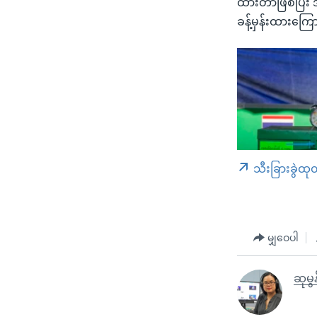
ထားတာဖြစ်ပြီး 
ခန့်မှန်းထားကြ
သီးခြားခွဲထု
မျှဝေပါ
ဆုမွန