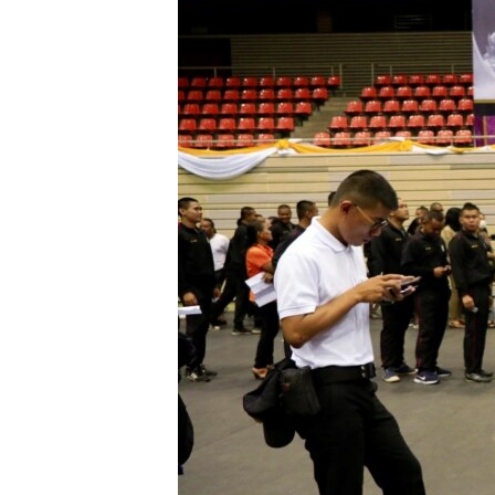
သုတပဒေသာ အင်္ဂလိပ်စာ
အ
ညွန်း
စာမျက်နှာ
သို့
ကျော်
ကြည့်
ရန်
ရှာဖွေ
ရန်
နေရာ
သို့
ကျော်
ရန်