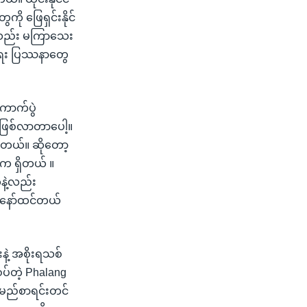
ကို ဖြေရှင်းနိုင်
 ကလည်း မကြာသေး
ငံရေး ပြဿနာတွေ
ကောက်ပွဲ
ဖြစ်လာတာပေါ့။
ှိတယ်။ ဆိုတော့
ုက ရှိတယ် ။
နဲ့လည်း
ျနော်ထင်တယ်
နဲ့ အစိုးရသစ်
ပ်တဲ့ Phalang
 အမည်စာရင်းတင်