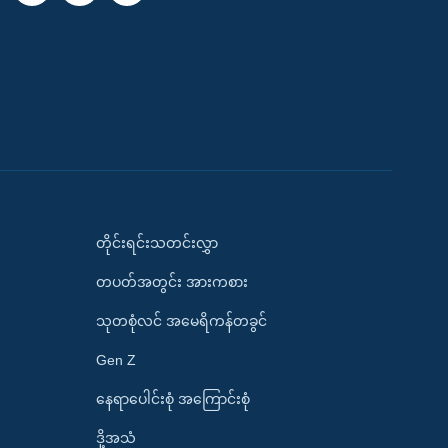
တိုင်းရင်းသတင်းလွှာ
တပတ်အတွင်း အားကစား
သုတစုံလင် အမေရိကန်တခွင်
Gen Z
နေရာပေါင်းစုံ အကြောင်းစုံ
ဒို့အသံ