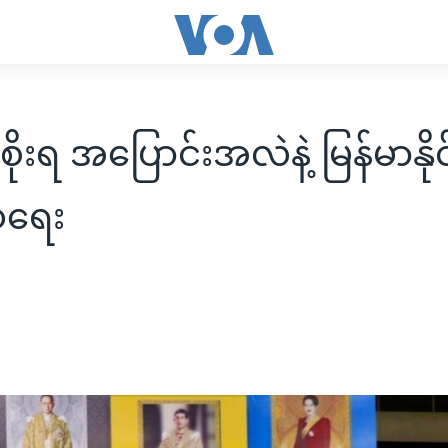
စိုးရ အပြောင်းအလဲနဲ့ မြန်မာနိုင
ရေး