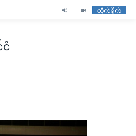
တိုက်ရိုက်
်ငံ