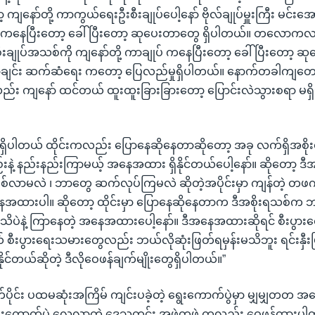
ျနော်တို့ ကာကွယ်ရေးဦးစီးချုပ်ပေါ့နော် ဗိုလ်ချုပ်မှူးကြီး မင်းအေ
ဆီကနေပြီးတော့ ခေါ်ပြီးတော့ ဆုပေးတာတွေ ရှိပါတယ်။ တလောကလည်း
ချုပ်အသစ်ကို ကျနော်တို့ ကာချုပ် ကနေပြီးတော့ ခေါ်ပြီးတော့ ဆု
ချင်း ဆက်ဆံရေး ကတော့ ပြေလည်မှုရှိပါတယ်။ နောက်တခါကျတော့ 
း ကျနော် ထင်တယ် ထူးထူးခြားခြားတော့ ပြောင်းလဲသွားစရာ မရှိဘ
 ရှိပါတယ် ထိုင်းကလည်း ပြောနေဆိုနေတာဆိုတော့ အခု လက်ရှိအစိုးရ
နဲ့ နည်းနည်းကြာမယ့် အနေအထား ရှိနိုင်တယ်ပေါ့နော်။ ဆိုတော့ 
စ်လာမလဲ ၊ ဘာတွေ ဆက်လုပ်ကြမလဲ ဆိုတဲ့အပိုင်းမှာ ကျန်တဲ့ တ
 အနေအထားပါ။ ဆိုတော့ ထိုင်းမှာ ပြောနေဆိုနေတာက ဒီအစိုးရသစ်က
မသိပဲနဲ့ ကြာနေတဲ့ အနေအထားပေါ့နော်။ ဒီအနေအထားဆိုရင် စီးပွား
တယ် စီးပွားရေးသမားတွေလည်း ဘယ်လိုဆုံးဖြတ်ရမှန်းမသိဘူး ရင်းနှီးမြှု
နိုင်တယ်ဆိုတဲ့ ဒီလိုဝေဖန်ချက်မျိုးတွေရှိပါတယ်။”
်ပိုင်း ပထမဆုံးအကြိမ် ကျင်းပခဲ့တဲ့ ရွေးကောက်ပွဲမှာ မျှမျှတတ 
း ရွေးကောက်ပွဲ လေ့လာတဲ့ ဒေသတွင်း အဖွဲ့တဖွဲ့ ကလည်း ဝေဖန်ထားပါတယ်