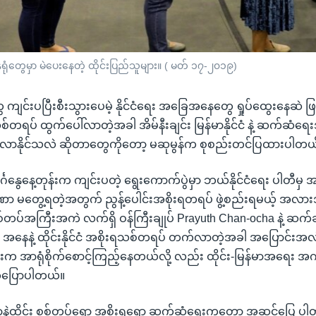
္ဒရုံတွေမှာ မဲပေးနေတဲ့ ထိုင်းပြည်သူများ။ ( မတ် ၁၇-၂၀၁၉)
 ကျင်းပပြီးစီးသွားပေမဲ့ နိုင်ငံရေး အခြေအနေတွေ ရှုပ်ထွေးနေဆဲ ဖြ
းရသစ်တရပ် ထွက်ပေါ်လာတဲ့အခါ အိမ်နီးချင်း မြန်မာနိုင်ငံ နဲ့ ဆက်ဆံရ
 ရှိလာနိုင်သလဲ ဆိုတာတွေကိုတော့ မဆုမွန်က စုစည်းတင်ပြထားပါတယ
ာ တနင်္ဂနွေနေ့တုန်းက ကျင်းပတဲ့ ရွေးကောက်ပွဲမှာ ဘယ်နိုင်ငံရေး ပါတ
ခဏာ မတွေ့ရတဲ့အတွက် ညွန့်ပေါင်းအစိုးရတရပ် ဖွဲ့စည်းရမယ့် အလာ
စ်တပ်အကြီးအကဲ လက်ရှိ ဝန်ကြီးချုပ် Prayuth Chan-ocha နဲ့ ဆက်
င်ငံ အနေနဲ့ ထိုင်းနိုင်ငံ အစိုးရသစ်တရပ် တက်လာတဲ့အခါ အပြောင်း
ားက အာရုံစိုက်စောင့်ကြည့်နေတယ်လို့ လည်း ထိုင်း-မြန်မာအရေး အ
 ကပြောပါတယ်။
န်မာနဲ့ထိုင်း စစ်တပ်ရော အစိုးရရော ဆက်ဆံရေးကတော့ အဆင်ပြေ ပ