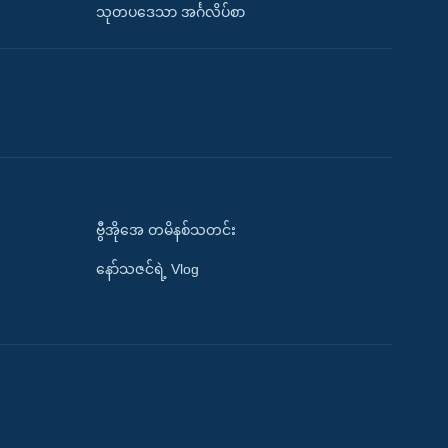
သုတပဒေသာ အင်္ဂလိပ်စာ
ဗွီအိုအေ တမိနစ်သတင်း
နော်သဇင်ရဲ့ Vlog