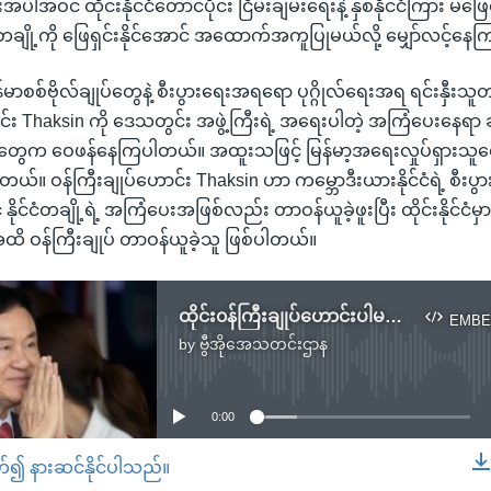
အပါအဝင် ထိုင်းနိုင်ငံတောင်ပိုင်း ငြိမ်းချမ်းရေးနဲ့ နှစ်နိုင်ငံကြား မဖြေ
ို့ကို ဖြေရှင်းနိုင်အောင် အထောက်အကူပြုမယ်လို့ မျှော်လင့်န
မာစစ်ဗိုလ်ချုပ်တွေနဲ့ စီးပွားရေးအရရော ပုဂ္ဂိုလ်ရေးအရ ရင်းနှီးသူ
င်း Thaksin ကို ဒေသတွင်း အဖွဲ့ကြီးရဲ့ အရေးပါတဲ့ အကြံပေးနေရာ 
့တွေက ဝေဖန်နေကြပါတယ်။ အထူးသဖြင့် မြန်မာ့အရေးလှုပ်ရှားသူ
တယ်။ ဝန်ကြီးချုပ်ဟောင်း Thaksin ဟာ ကမ္ဘောဒီးယားနိုင်ငံရဲ့ စီး
င်ငံတချို့ရဲ့ အကြံပေးအဖြစ်လည်း တာဝန်ယူခဲ့ဖူးပြီး ထိုင်းနိုင်ငံမ
ထိ ဝန်ကြီးချုပ် တာဝန်ယူခဲ့သူ ဖြစ်ပါတယ်။
ထိုင်း၀န်ကြီးချုပ်ဟောင်းပါမည့် ဒေသဆိုင်ရာ မဟာဗျူဟာမြောက်အကြံပေးအဖွဲ့ မလေးရှား၀န်ကြီးချုပ် ဖွဲ့စည်း
EMBE
by
ဗွီအိုအေသတင်းဌာန
No media source currently available
0:00
တ်၍ နားဆင်နိုင်ပါသည်။
EMBED