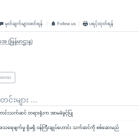
မှတ်ချက်များဖတ်ရန်
Follow us
ပရင့်ထုတ်ရန်
ိုအေ (မြန်မာဌာန)
င်ငံတကာ
်းများ ...
်ဟောင်းသက်ဆင် တရားရုံးက အာမခံခွင့်ပြု
အသရေဖျက်မှု ရှိမရှိ ဝန်ကြီးချုပ်ဟောင်း သက်ဆင်ကို စစ်ဆေးမည်