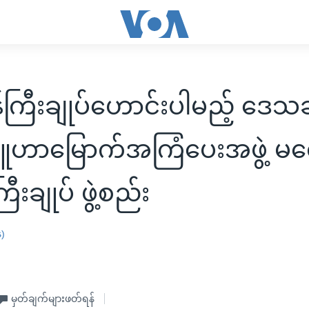
န်ကြီးချုပ်ဟောင်းပါမည့် ဒေသဆ
ူဟာမြောက်အကြံပေးအဖွဲ့ မ
ြီးချုပ် ဖွဲ့စည်း
န)
မှတ်ချက်များဖတ်ရန်