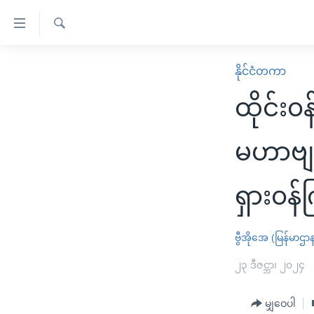
သုံး
ရ
ရှာဖွေ
လွယ်ကူ
မူလစာမျက်နှာ
နိုင်ငံတကာ
ရ
စေ
မြန်မာ
လာ
ထိုင်း၀
သည့်
ဒ်
ကမ္ဘာ့သတင်းများ
Link
ဗွီဒီယို
နိုင်ငံတကာ
မဟာဗျ
များ
သတင်းလွတ်လပ်ခွင့်
အမေရိကန်
ပင်မ
ရှား၀န်က
ရပ်ဝန်းတခု လမ်းတခု အလွန်
တရုတ်
အကြောင်းအရာ
အင်္ဂလိပ်စာလေ့လာမယ်
အစ္စရေး-ပါလက်စတိုင်း
သို့
ဗွီအိုအေ (မြန်မာဌာ
အပတ်စဉ်ကဏ္ဍများ
အမေရိကန်သုံးအီဒီယံ
ကျော်
ကြည့်
ရေဒီယိုနှင့်ရုပ်သံ အချက်အလက်များ
၂၃ ဒီဇင္ဘာ၊ ၂၀၂၄
မကြေးမုံရဲ့ အင်္ဂလိပ်စာ
ရေဒီယို
ရန်
ရေဒီယို/တီဗွီအစီအစဉ်
ရုပ်ရှင်ထဲက အင်္ဂလိပ်စာ
တီဗွီ
ပင်မ
မျှဝေပါ