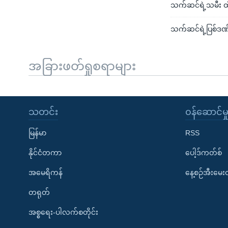
သက်ဆင်ရဲ့သမီး ထ
သက်ဆင်ရဲ့ပြစ်ဒဏ်တ
အခြားဖတ်ရှုစရာများ
သတင်း
၀န်ဆောင်မှ
မြန်မာ
RSS
နိုင်ငံတကာ
ပေါ့ဒ်ကတ်စ်
အမေရိကန်
နေ့စဉ်အီးမေ
တရုတ်
အစ္စရေး-ပါလက်စတိုင်း