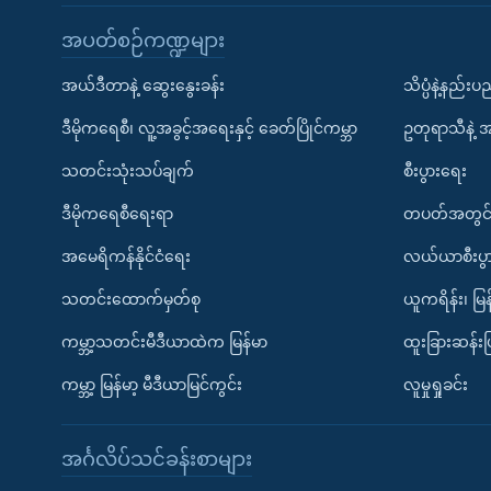
အပတ်စဉ်ကဏ္ဍများ
အယ်ဒီတာနဲ့ ဆွေးနွေးခန်း
သိပ္ပံနဲ့နည်း
ဒီမိုကရေစီ၊ လူ့အခွင့်အရေးနှင့် ခေတ်ပြိုင်ကမ္ဘာ
ဥတုရာသီနဲ့ 
သတင်းသုံးသပ်ချက်
စီးပွားရေး
ဒီမိုကရေစီရေးရာ
တပတ်အတွင်
အမေရိကန်နိုင်ငံရေး
လယ်ယာစီးပွ
သတင်းထောက်မှတ်စု
ယူကရိန်း၊ မြန
ကမ္ဘာ့သတင်းမီဒီယာထဲက မြန်မာ
ထူးခြားဆန်း
ကမ္ဘာ့ မြန်မာ့ မီဒီယာမြင်ကွင်း
လူမှုရှုခင်း
အင်္ဂလိပ်သင်ခန်းစာများ