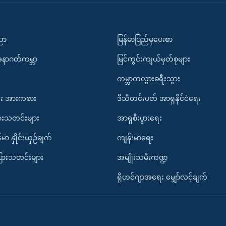
ပညာ
မြန်မာပြည်မှပေးစာ
အနာဂတ်ကမ္ဘာ
မြင်ကွင်းကျယ်မှတ်စုများ
ကမ္ဘာတလွှားခရီးသွား
း အားကစား
ဒီသီတင်းပတ် အာရှနိုင်ငံရေး
ားသတင်းများ
အာရှစီးပွားရေး
်မာ နှိုင်းယှဉ်ချက်
ကျန်းမာရေး
ပြားသတင်းများ
အမျိုးသမီးကဏ္ဍ
ရိုဟင်ဂျာအရေး မျှော်လင့်ချက်