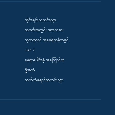
တိုင်းရင်းသတင်းလွှာ
တပတ်အတွင်း အားကစား
သုတစုံလင် အမေရိကန်တခွင်
Gen Z
နေရာပေါင်းစုံ အကြောင်းစုံ
ဒို့အသံ
သက်တံရောင်သတင်းလွှာ