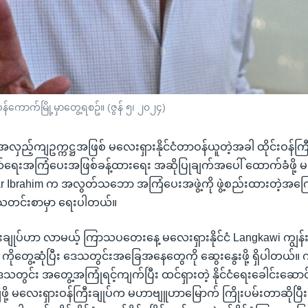
န်ကောက်မြို့မှာတွေ့ရစဥ်။ (ဇွန် ၅၊ ၂၀၂၄)
အလှည့်ကျဥက္ကဋ္ဌအဖြစ် မလေးရှားနိုင်ငံတာဝန်ယူတဲ့အခါ ထိုင်းဝန်ကြ
ုယ်ရေးအကြံပေးအဖြစ်ခန့်ထားရေး အဆိုပြုချက်အပေါ် ထောက်ခံဖို့ 
war Ibrahim က အလွတ်သဘော အကြံပေးအဖွဲ့ကို ဖွဲ့စည်းထားတဲ့အကြ
် သတင်းစာမှာ ရေးပါတယ်။
ချုပ်ဟာ လာမယ့် ကြာသပတေးနေ့ မလေးရှားနိုင်ငံ Langkawi ကျွန်းမှ
ကိုတွေ့ဆုံပြီး ဒေသတွင်းအခြေအနေတွေကို ဆွေးနွေးဖို့ ရှိပါတယ်။ က
သတွင်း အတွေ့အကြုံရင့်ကျက်ပြီး ထင်ရှားတဲ့ နိုင်ငံရေးခေါင်းဆေ
ချဖို့ မလေးရှားဝန်ကြီးချုပ်က မဟာဗျူဟာမြောက် ကြိုးပမ်းတာဆိုပြီး