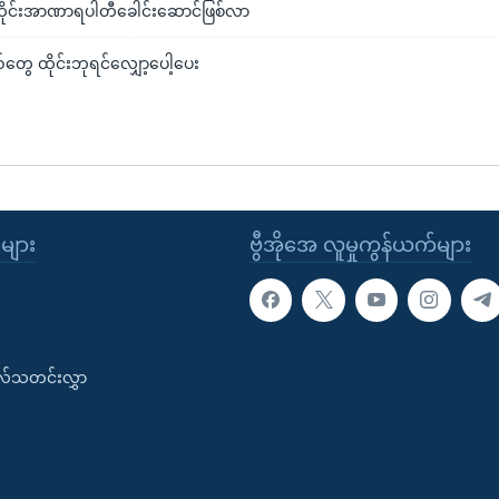
ိုင်းအာဏာရပါတီခေါင်းဆောင်ဖြစ်လာ
ွေ ထိုင်းဘုရင်လျှော့ပေါ့ပေး
ုများ
ဗွီအိုအေ လူမှုကွန်ယက်များ
းလ်သတင်းလွှာ