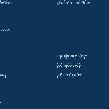
်္ဂလိပ်စာ
ရုပ်ရှင်ထဲက အင်္ဂလိပ်စာ
၀-၁၀း၀၀
ရေမြေခြားမှ ရုပ်ပုံလွှာ
ပိုလီဂရပ်ဖ်.အင်ဖို
်းခန်း
ဗွီအိုအေ ပုံပြရုပ်သံ
း