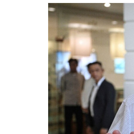
သုတပဒေသာ အင်္ဂလိပ်စာ
အ
ညွန်း
စာမျက်နှာ
သို့
ကျော်
ကြည့်
ရန်
ရှာဖွေ
ရန်
နေရာ
သို့
ကျော်
ရန်