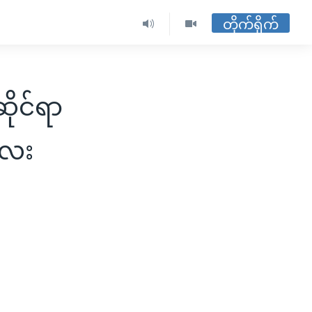
တိုက်ရိုက်
ိုင်ရာ
လေး