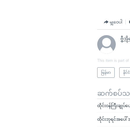
မျှဝေပါ
ဗွီအ
This item is part of
မြန်မာ
နို
ဆက်စပ်သတင
ထိုင်းဝန်ကြီးချုပ
ထိုင်းဘုရင်အပေါ် 