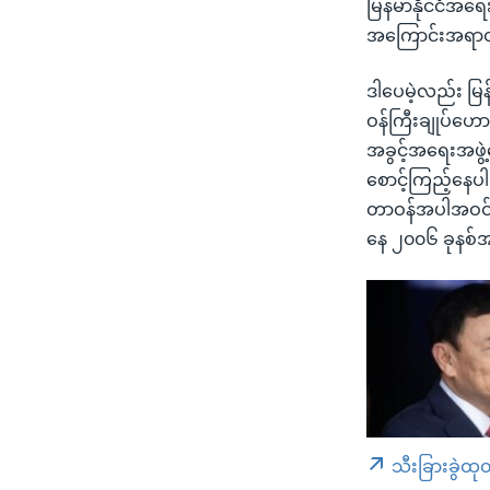
မြန်မာနိုင်ငံအရေး
အကြောင်းအရာတချ
ဒါပေမဲ့လည်း မြန်
ဝန်ကြီးချုပ်ဟော
အခွင့်အရေးအဖွဲ
စောင့်ကြည့်နေပါ
တာဝန်အပါအဝင် နို
နေ ၂၀၀၆ ခုနစ်အ
သီးခြားခွဲထု