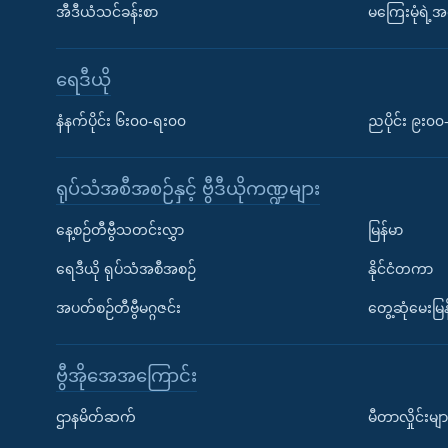
အီဒီယံသင်ခန်းစာ
မကြေးမုံရဲ့အင
ရေဒီယို
နံနက်ပိုင်း ၆း၀၀-ရး၀၀
ညပိုင်း ၉း၀
ရုပ်သံအစီအစဉ်နှင့် ဗွီဒီယိုကဏ္ဍများ
နေ့စဉ်တီဗွီသတင်းလွှာ
မြန်မာ
ရေဒီယို ရုပ်သံအစီအစဉ်
နိုင်ငံတကာ
အပတ်စဉ်တီဗွီမဂ္ဂဇင်း
တွေ့ဆုံမေးမြန
ဗွီအိုအေအကြောင်း
ဌာနမိတ်ဆက်
မီတာလှိုင်းမျာ