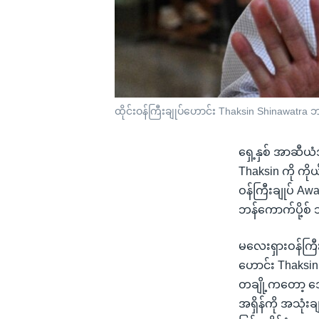
ထိုင်းဝန်ကြီးချုပ်ဟောင်း Thaksin Shinawatra ဘ
ရှေ့နှစ် အာဆီယံ
Thaksin ကို ကိ
ဝန်ကြီးချုပ် A
ဘန်ကောက်ပို့စ
မလေးရှားဝန်ကြီး
ဟောင်း Thaksin 
တချို့ကတော့ ဒေ
အရှိန်ကို အသုံး