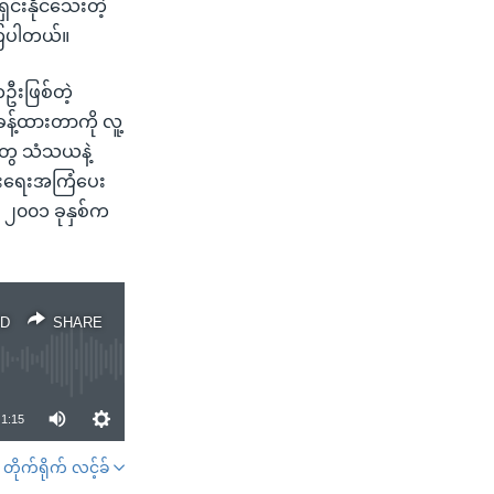
ရှင်းနိုင်သေးတဲ့
ေကြပါတယ်။
တဦးဖြစ်တဲ့
ခန့်ထားတာကို လူ့
တွေ သံသယနဲ့
ပွားရေးအကြံပေး
ှာ ၂၀၀၁ ခုနှစ်က
D
SHARE
1:15
တိုက်ရိုက် လင့်ခ်
SHARE