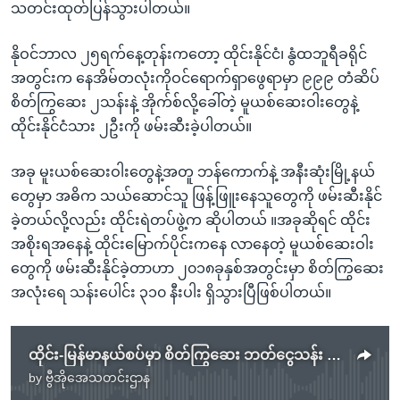
သတင်းထုတ်ပြန်သွားပါတယ်။
နိုဝင်ဘာလ ၂၅ရက်နေ့တုန်းကတော့ ထိုင်းနိုင်ငံ၊ နွံထဘူရီခရိုင်
အတွင်းက နေအိမ်တလုံးကိုဝင်ရောက်ရှာဖွေရာမှာ ၉၉၉ တံဆိပ်
စိတ်ကြွဆေး ၂သန်းနဲ့ အိုက်စ်လို့ခေါ်တဲ့ မူယစ်ဆေးဝါးတွေနဲ့
ထိုင်းနိုင်ငံသား ၂ဦးကို ဖမ်းဆီးခဲ့ပါတယ်။
အခု မူးယစ်ဆေးဝါးတွေနဲ့အတူ ဘန်ကောက်နဲ့ အနီးဆုံးမြို့နယ်
တွေမှာ အဓိက သယ်ဆောင်သူ ဖြန့်ဖြူးနေသူတွေကို ဖမ်းဆီးနိုင်
ခဲ့တယ်လို့လည်း ထိုင်းရဲတပ်ဖွဲ့က ဆိုပါတယ် ။အခုဆိုရင် ထိုင်း
အစိုးရအနေနဲ့ ထိုင်းမြောက်ပိုင်းကနေ လာနေတဲ့ မူယစ်ဆေးဝါး
တွေကို ဖမ်းဆီးနိုင်ခဲ့တာဟာ ၂၀၁၈ခုနှစ်အတွင်းမှာ စိတ်ကြွဆေး
အလုံးရေ သန်းပေါင်း ၃၁၀ နီးပါး ရှိသွားပြီဖြစ်ပါတယ်။
ထိုင်း-မြန်မာနယ်စပ်မှာ စိတ်ကြွဆေး ဘတ်ငွေသန်း ၇၀၀ ကျော်ဖိုး ဖမ်းမိ
by
ဗွီအိုအေသတင်းဌာန
No media source currently available