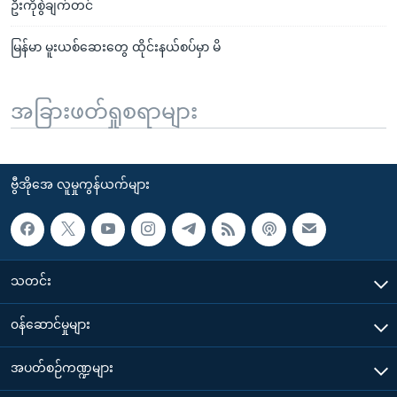
ဦးကိုစွဲချက်တင်
မြန်မာ မူးယစ်ဆေးတွေ ထိုင်းနယ်စပ်မှာ မိ
အခြားဖတ်ရှုစရာများ
ဗွီအိုအေ လူမှုကွန်ယက်များ
သတင်း
၀န်ဆောင်မှုများ
အပတ်စဉ်ကဏ္ဍများ