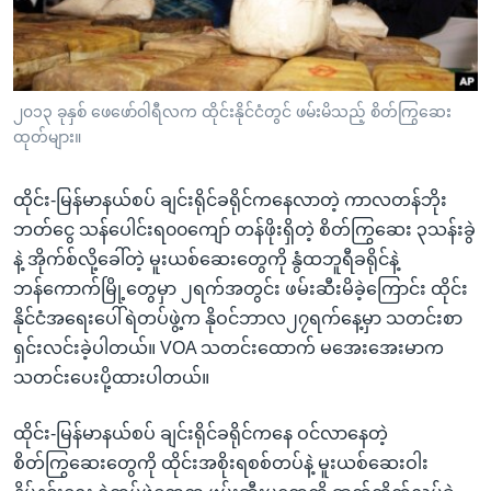
အ
သုတပဒေသာ အင်္ဂလိပ်စာ
ညွန်း
Learning English
စာမျက်နှာ
သို့
ဗွီအိုအေ လူမှုကွန်ယက်များ
၂၀၁၃ ခုနှစ် ဖေဖော်ဝါရီလက ထိုင်းနိုင်ငံတွင် ဖမ်းမိသည့် စိတ်ကြွဆေး
ကျော်
ထုတ်များ။
ကြည့်
ရန်
ထိုင်း-မြန်မာနယ်စပ် ချင်းရိုင်ခရိုင်ကနေလာတဲ့ ကာလတန်ဘိုး
ဘာသာစကားများ
ရှာဖွေ
ဘတ်ငွေ သန်ပေါင်းရ၀၀ကျော် တန်ဖိုးရှိတဲ့ စိတ်ကြွဆေး ၃သန်းခွဲ
ရန်
နဲ့ အိုက်စ်လို့ခေါ်တဲ့ မူးယစ်ဆေးတွေကို နွံထဘူရီခရိုင်နဲ့
နေရာ
ဘန်ကောက်မြို့တွေမှာ ၂ရက်အတွင်း ဖမ်းဆီးမိခဲ့ကြောင်း ထိုင်း
သို့
နိုင်ငံအရေးပေါ်ရဲတပ်ဖွဲ့က နိုဝင်ဘာလ၂၇ရက်နေ့မှာ သတင်းစာ
ကျော်
ရှင်းလင်းခဲ့ပါတယ်။ VOA သတင်းထောက် မအေးအေးမာက
ရန်
သတင်းပေးပို့ထားပါတယ်။
ထိုင်း-မြန်မာနယ်စပ် ချင်းရိုင်ခရိုင်ကနေ ဝင်လာနေတဲ့
စိတ်ကြွဆေးတွေကို ထိုင်းအစိုးရစစ်တပ်နဲ့ မူးယစ်ဆေးဝါး