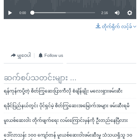
0:00
2:16
တိုက်ရိုက် လင့်ခ်
မျှဝေပါ
Follow us
ဆက်စပ်သတင်းများ ...
ရန်ကုန်ကပို့တဲ့ စိတ်ကြွဆေးပြားကီလို စံချိန်ချိုး မလေးရှားဖမ်းဆီး
ရခိုင်ပြည်နယ်တွင်း ပိုင်ရှင်မဲ့ စိတ်ကြွဆေးအမြောက်အများ ဖမ်းဆီးရမိ
မူးယစ်ဆေးဝါး တိုက်ဖျက်ရေး လမ်းကြောင်းမှန်ကို ဦးတည်နေပြီလား
ဒေါ်လာသန်း ၁၀၀ ကျော်တန် မူးယစ်ဆေးဝါးဖမ်းဆီးမှု သံသယရှိသူ ၁၀