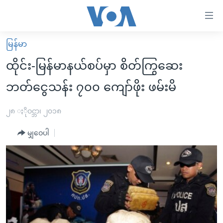
သုံး
ရ
လွယ်ကူ
မြန်မာ
မူလစာမျက်နှာ
စေ
ထိုင်း-မြန်မာနယ်စပ်မှာ စိတ်ကြွဆေး
မြန်မာ
သည့်
ဘတ်ငွေသန်း ၇၀၀ ကျော်ဖိုး ဖမ်းမိ
ကမ္ဘာ့သတင်းများ
Link
ဗွီဒီယို
နိုင်ငံတကာ
၂၈ ႏိုဝင္ဘာ၊ ၂၀၁၈
များ
သတင်းလွတ်လပ်ခွင့်
အမေရိကန်
ပင်မ
မျှဝေပါ
ရပ်ဝန်းတခု လမ်းတခု အလွန်
တရုတ်
အကြောင်းအရာ
သို့
အင်္ဂလိပ်စာလေ့လာမယ်
အစ္စရေး-ပါလက်စတိုင်း
ကျော်
အပတ်စဉ်ကဏ္ဍများ
အမေရိကန်သုံးအီဒီယံ
ကြည့်
ရေဒီယိုနှင့်ရုပ်သံ အချက်အလက်များ
မကြေးမုံရဲ့ အင်္ဂလိပ်စာ
ရေဒီယို
ရန်
ပင်မ
ရေဒီယို/တီဗွီအစီအစဉ်
ရုပ်ရှင်ထဲက အင်္ဂလိပ်စာ
တီဗွီ