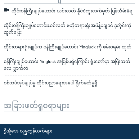
ထိုင်းဝန်ကြီးချုပ်ဟောင်း ယင်းလတ် နိုင်ငံကူးလက်မှတ် ပြန်သိမ်းခံရ
ထိုင်းဝန်ကြီးချုပ်ဟောင်းယင်လတ် ဗဟိုတရားရုံးအမိန့်မချခင် ဒူဘိုင်းကို
ထွက်ပြေး
ထိုင်းတရားရုံးချုပ်က ဝန်ကြီးချုပ်ဟောင်း Yingluck ကို ဖမ်းဝရမ်း ထုတ်
၀န်ကြီးချုပ်ဟောင်း Yingluck အပြစ်မရှိကြောင်း ရုံးတော်မှာ အပြီးသတ်
လေ ျှာက်လဲ
စစ်တပ်အုပ်ချုပ်မှု ထိုင်းပညာရေးအပေါ် ရိုက်ခတ်မှုရှိ
အခြားဖတ်ရှုစရာများ
ဗွီအိုအေ လူမှုကွန်ယက်များ