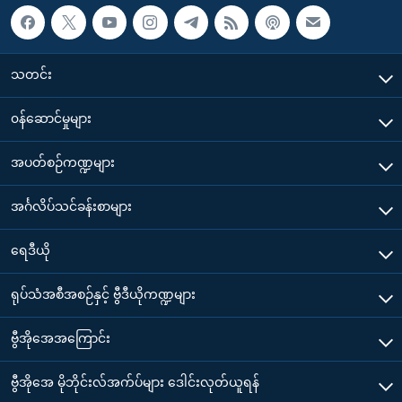
သတင်း
၀န်ဆောင်မှုများ
အပတ်စဉ်ကဏ္ဍများ
အင်္ဂလိပ်သင်ခန်းစာများ
ရေဒီယို
ရုပ်သံအစီအစဉ်နှင့် ဗွီဒီယိုကဏ္ဍများ
ဗွီအိုအေအကြောင်း
ဗွီအိုအေ မိုဘိုင်းလ်အက်ပ်များ ဒေါင်းလုတ်ယူရန်