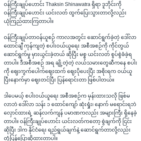
ဝန်ကြီးချုပ်ဟောင်း Thaksin Shinawatra ရှိရာ ဒူဘိုင်းကို
ဝန်ကြီးချုပ်ဟောင်း ယင်းလတ် ထွက်ပြေးသွားတာလို့လည်း
ယုံကြည်ထားကြတာပါ။
ဝန်ကြီးချုပ်တာဝန်ယူစဉ် ကာလအတွင်း ဆောင်ရွက်ခဲ့တဲ့ ဒေါ်လာ
ထောင်ချီ ကုန်ကျတဲ့ စပါးဝယ်ယူရေး အစီအစဉ်ကို ကိုင်တွယ်
ဆောင်ရွက်မှု မှားယွင်းခဲ့တယ် ဆိုပြီး မစ္စ ယင်းလတ် စွပ်စွဲခံခဲ့ရ
တာပါ။ ဒီအစီအစဉ် အရ ချို့တဲ့တဲ့ လယ်သမားတွေဆီကနေ စပါး
ကို ဈေးကွက်ပေါက်ဈေးထက် ဈေးပိုပေးပြီး အစိုးရက ဝယ်ယူ
ပြီးနောက်မှာ ဈေးတင်ပြီး ပြန်ရောင်းတာ ဖြစ်ပါတယ်။
ဒါပေမယ့် စပါးဝယ်ယူရေး အစီအစဉ်က မှန်းထားသလို ဖြစ်မ
လာဘဲ ဒေါ်လာ သန်း ၁ ထောင်ကျော် ဆုံးရှုံး၊ နောက် မရောင်းရဘဲ
လှောင်ထားရဲ့ ဆန်လက်ကျန် ပမာဏကလည်း အများကြီး ရှိနေခဲ့
တာပါ။ ဝန်ကြီးချုပ်ဟောင်း ယင်းလတ်ကတော့ စွဲချက်ကို ငြင်း
ဆိုပြီး ဒါက နိုင်ငံရေး ရည်ရွယ်ချက်နဲ့ ဆောင်ရွက်တာလို့လည်း
တုံ့ပြန်ပြောဆိုထားတာပါ။