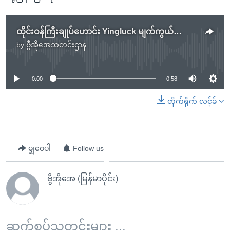
ထိုင်းဝန်ကြီးချုပ်ဟောင်း Yingluck မျက်ကွယ်ထောင်ဒဏ် ၅နှစ် ချမှတ်ခံရ
by
ဗွီအိုအေသတင်းဌာန
No media source currently available
0:00
0:58
တိုက်ရိုက် လင့်ခ်
မျှဝေပါ
Follow us
ဗွီအိုအေ (မြန်မာပိုင်း)
ဆက်စပ်သတင်းများ ...