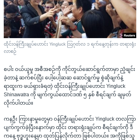
အ
သုတပဒေသာ အင်္ဂလိပ်စာ
ညွန်း
Learning English
စာမျက်နှာ
သို့
ဗွီအိုအေ လူမှုကွန်ယက်များ
ကျော်
ကြည့်
ထိုင်းဝန်ကြီးချုပ်ဟောင်း Yingluck သြဂုတ်လ ၁ ရက်နေ့တုန်းက တရားရုံး
လာစဉ်
ရန်
ဘာသာစကားများ
ရှာဖွေ
စပါး ဝယ်ယူမှု အစီအစဉ်ကို ကိုင်တွယ်ဆောင်ရွက်တာမှာ ညံ့ဖျင်း
ရန်
ခဲ့တာနဲ့ ဆက်စပ်ပြီး ပေါ့ပေါ့ဆဆ ဆောင်ရွက်မှု စွဲဆိုချက်နဲ့
နေရာ
ရာထူးက ဖယ်ရှားခံရတဲ့ ထိုင်းဝန်ကြီးချုပ်ဟောင်း Yingluck
သို့
Shinawatra ကို မျက်ကွယ်ထောင်ဒဏ် ၅ နှစ် စီရင်ချက် ချမှတ်
ကျော်
လိုက်ပါတယ်။
ရန်
ကနဦး ကြားနာမှုတွေမှာ ဝန်ကြီးချုပ်ဟောင်း Yingluck တလကြာ
ပျက်ကွက်ခဲ့ပြီးနောက်မှာ ထိုင်း တရားရုံးချုပ်က စီရင်ချက်ကို ဒီ
ကနေ့ ဗုဒ္ဓဟူးနေ့မှာ ထုတ်ပြန်လိုက်တာ ဖြစ်ပါတယ်။ အကိုဖြစ်သူ