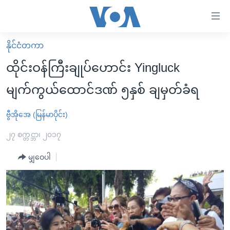
သုံး
ရ
လွယ်ကူ
နိုင်ငံတကာ
မူလစာမျက်နှာ
စေ
ထိုင်းဝန်ကြီးချုပ်ဟောင်း Yingluck
မြန်မာ
သည့်
မျက်ကွယ်ထောင်ဒဏ် ၅နှစ် ချမှတ်ခံရ
ကမ္ဘာ့သတင်းများ
Link
ဗွီဒီယို
နိုင်ငံတကာ
ဗွီအိုအေ (မြန်မာပိုင်း)
များ
သတင်းလွတ်လပ်ခွင့်
အမေရိကန်
၂၇ စက္တင္ဘာ၊ ၂၀၁၇
ပင်မ
ရပ်ဝန်းတခု လမ်းတခု အလွန်
တရုတ်
အကြောင်းအရာ
မျှဝေပါ
သို့
အင်္ဂလိပ်စာလေ့လာမယ်
အစ္စရေး-ပါလက်စတိုင်း
ကျော်
အပတ်စဉ်ကဏ္ဍများ
အမေရိကန်သုံးအီဒီယံ
ကြည့်
ရေဒီယိုနှင့်ရုပ်သံ အချက်အလက်များ
မကြေးမုံရဲ့ အင်္ဂလိပ်စာ
ရေဒီယို
ရန်
ပင်မ
ရေဒီယို/တီဗွီအစီအစဉ်
ရုပ်ရှင်ထဲက အင်္ဂလိပ်စာ
တီဗွီ