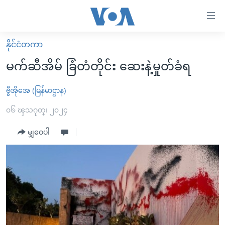
သုံး
ရ
လွယ်ကူ
နိုင်ငံတကာ
မူလစာမျက်နှာ
စေ
မက်ဆီအိမ် ခြံတံတိုင်း ဆေးနဲ့မှုတ်ခံရ
မြန်မာ
သည့်
ကမ္ဘာ့သတင်းများ
ဗွီအိုအေ (မြန်မာဌာန)
Link
ဗွီဒီယို
နိုင်ငံတကာ
၀၆ ၾသဂုတ္၊ ၂၀၂၄
များ
သတင်းလွတ်လပ်ခွင့်
အမေရိကန်
မျှဝေပါ
ပင်မ
ရပ်ဝန်းတခု လမ်းတခု အလွန်
တရုတ်
အကြောင်းအရာ
သို့
အင်္ဂလိပ်စာလေ့လာမယ်
အစ္စရေး-ပါလက်စတိုင်း
ကျော်
အပတ်စဉ်ကဏ္ဍများ
အမေရိကန်သုံးအီဒီယံ
ကြည့်
ရေဒီယိုနှင့်ရုပ်သံ အချက်အလက်များ
မကြေးမုံရဲ့ အင်္ဂလိပ်စာ
ရေဒီယို
ရန်
ပင်မ
ရေဒီယို/တီဗွီအစီအစဉ်
ရုပ်ရှင်ထဲက အင်္ဂလိပ်စာ
တီဗွီ