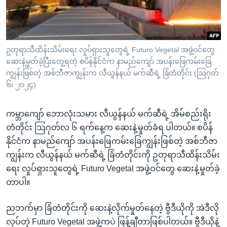
အ
သုတပဒေသာ အင်္ဂလိပ်စာ
ညွန်း
Learning English
စာမျက်နှာ
သို့
ဗွီအိုအေ လူမှုကွန်ယက်များ
ဥတုရာသီထိန်းသိမ်းရေး လှုပ်ရှားသူတွေရဲ့ Futuro Vegetal အဖွဲ့ဝင်တွေ
ကျော်
ဆေးနဲ့မှုတ်ခဲ့ပြီးတွေ့ရတဲ့ စပိန်နိုင်ငံက နာမည်ကျော် အပန်းဖြေကမ်းခြေ
ကြည့်
ကျွန်းဖြစ်တဲ့ အစ်ဘီဇာကျွန်းက လီယွန်နယ် မက်ဆီရဲ့ ခြံတံတိုင်း (ဩဂုတ်
၆၊ ၂၀၂၄)
ရန်
ဘာသာစကားများ
ရှာဖွေ
ရန်
ကမ္ဘာကျော် ဘောလုံးသမား လီယွန်နယ် မက်ဆီရဲ့ အိမ်စည်းရိုး
နေရာ
တံတိုင်း ဩဂုတ်လ ၆ ရက်နေ့က ဆေးနဲ့မှုတ်ခံရ ပါတယ်။ စပိန်
သို့
နိုင်ငံက နာမည်ကျော် အပန်းဖြေကမ်းခြေကျွန်းဖြစ်တဲ့ အစ်ဘီဇာ
ကျော်
ကျွန်းက လီယွန်နယ် မက်ဆီရဲ့ ခြံတံတိုင်းကို ဥတုရာသီထိန်းသိမ်း
ရန်
ရေး လှုပ်ရှားသူတွေရဲ့ Futuro Vegetal အဖွဲ့ဝင်တွေ ဆေးနဲ့မှုတ်ခဲ့
တာပါ။
ညဘက်မှာ ခြံတံတိုင်းကို ဆေးနဲ့လိုက်မှုတ်နေတဲ့ ဗွီဒီယိုကို အဲဒီလို
လုပ်တဲ့ Futuro Vegetal အဖွဲ့ကပဲ ဖြန့်ချီတာဖြစ်ပါတယ်။ ဗွီဒီယိုနဲ့