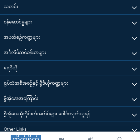
သတင်း
၀န်ဆောင်မှုများ
အပတ်စဉ်ကဏ္ဍများ
အင်္ဂလိပ်သင်ခန်းစာများ
ရေဒီယို
ရုပ်သံအစီအစဉ်နှင့် ဗွီဒီယိုကဏ္ဍများ
ဗွီအိုအေအကြောင်း
ဗွီအိုအေ မိုဘိုင်းလ်အက်ပ်များ ဒေါင်းလုတ်ယူရန်
Other Links
တိုက်ရိုက်