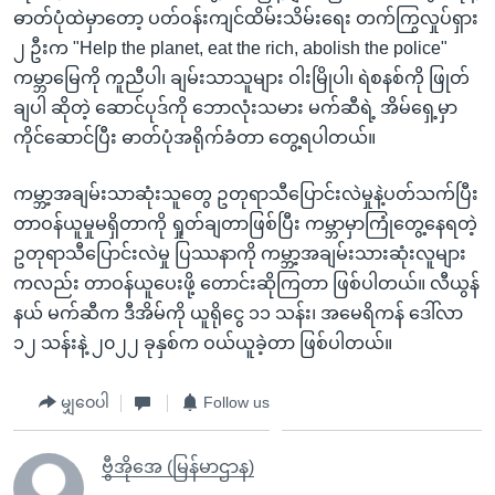
ဓာတ်ပုံထဲမှာတော့ ပတ်ဝန်းကျင်ထိမ်းသိမ်းရေး တက်ကြွလှုပ်ရှား
၂ ဦးက "Help the planet, eat the rich, abolish the police"
ကမ္ဘာမြေကို ကူညီပါ၊ ချမ်းသာသူများ ဝါးမြိုပါ၊ ရဲစနစ်ကို ဖြုတ်
ချပါ ဆိုတဲ့ ဆောင်ပုဒ်ကို ဘောလုံးသမား မက်ဆီရဲ့ အိမ်ရှေ့မှာ
ကိုင်ဆောင်ပြီး ဓာတ်ပုံအရိုက်ခံတာ တွေ့ရပါတယ်။
ကမ္ဘာ့အချမ်းသာဆုံးသူတွေ ဥတုရာသီပြောင်းလဲမှုနဲ့ပတ်သက်ပြီး
တာဝန်ယူမှုမရှိတာကို ရှုတ်ချတာဖြစ်ပြီး ကမ္ဘာမှာကြုံတွေ့နေရတဲ့
ဥတုရာသီပြောင်းလဲမှု ပြဿနာကို ကမ္ဘာ့အချမ်းသားဆုံးလူများ
ကလည်း တာဝန်ယူပေးဖို့ တောင်းဆိုကြတာ ဖြစ်ပါတယ်။ လီယွန်
နယ် မက်ဆီက ဒီအိမ်ကို ယူရိုငွေ ၁၁ သန်း၊ အမေရိကန် ဒေါ်လာ
၁၂ သန်းနဲ့ ၂၀၂၂ ခုနှစ်က ဝယ်ယူခဲ့တာ ဖြစ်ပါတယ်။
မျှဝေပါ
Follow us
ဗွီအိုအေ (မြန်မာဌာန)