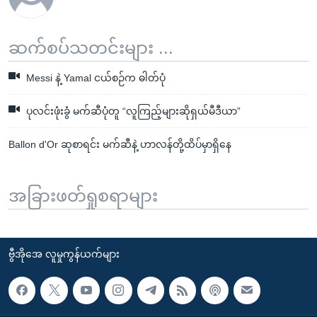
ဆက်စပ်သတင်းများ ...
Messi နဲ့ Yamal ငယ်စဉ်က ဓါတ်ပုံ
ပုလင်းဖုံးခွံ မက်ဆီပုံတူ “လူကြည့်များဆိုရှယ်မီဒီယာ”
Ballon d'Or ဆုစာရင်း မက်ဆီနဲ့ ဟာလန်တို့ထိပ်မှာရှိနေ
အခြားဖတ်ရှုစရာများ
ဗွီအိုအေ လူမှုကွန်ယက်များ