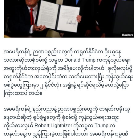
အ
သုတပဒေသာ အင်္ဂလိပ်စာ
ညွန်း
Learning English
စာမျက်နှာ
သို့
ဗွီအိုအေ လူမှုကွန်ယက်များ
ကျော်
ကြည့်
အမေရိကန်ရဲ့ ဉာဏပစ္စည်းတွေကို တရုတ်နိုင်ငံက ခိုးယူနေ
ရန်
ဘာသာစကားများ
သလားဆိုတာစုံစမ်းဖို့ သမ္မတ Donald Trump ကကုန်သွယ်ရေး
ရှာဖွေ
အထူးကိုယ်စားလှယ်ရုံးကို အမိန့်ပေးလိုက်ပါတယ်။ ခုလိုမလုပ်ဖို့
ရန်
တရုတ်နိုင်ငံက အစောပိုင်းထဲက သတိပေးထားပြီး ကုန်သွယ်ရေး
နေရာ
စစ်ပွဲတွေကြားမှာ ၂ နိုင်ငံလုံး အရှုံးနဲ့ ရင်ဆိုင်ရလိမ့်မယ်လို့ပြော
သို့
ကြားထားပါတယ်။
ကျော်
ရန်
အမေရိကန်ရဲ့ နည်းပညာနဲ့ ဉာဏပစ္စည်းတွေကို တရုတ်ကခိုးယူ
နေတယ်ဆိုတဲ့ စွပ်စွဲမှုတွေကို စုံစမ်းဖို့ ကုန်သွယ်ရေးအထူး
ကိုယ်စားလှယ် Robert Lighthizer ကိုသမ္မတ Trump က
တနင်္လာနေ့က ညွှန်ကြားခဲ့တာဖြစ်ပါတယ်။ အမေရိကန်ကုမ္ပဏီ