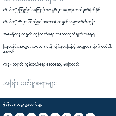
ကိုယ်ကျိုးကြည့်ဝါဒကြောင့် အာရှစီးပွားရေးတိုးတက်မှုထိခိုက်နိုင်
ကိုယ်ကျိုးစီးပွားကြည့်မူဝါဒမထားဖို့ တရုတ်သမ္မတတိုက်တွန်း
အမေရိကန် တရုတ် ကုန်သွယ်ရေး သဘောတူညီချက်သစ်ရရှိ
မြန်မာနိုင်ငံအတွင်း တရုတ် ရင်းနှီးမြုပ်နှံမှုကြောင့် အချုပ်အခြာကို မထိပါး
စေသင့်
ကန် - တရုတ် ကုန်သွယ်ရေး ဆွေးနွေးပွဲ မပြေလည်
အခြားဖတ်ရှုစရာများ
ဗွီအိုအေ လူမှုကွန်ယက်များ