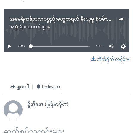
အမေရိကန်ဉာဏပစ္စည်းတွေတရုတ် ခိုးယူမှု စုံစမ်းဖို့ Trump အမိန့်ထုတ်
by
ဗွီအိုအေသတင်းဌာန
No media source currently available
0:00
1:16
တိုက်ရိုက် လင့်ခ်
မျှဝေပါ
Follow us
ဗွီအိုအေ (မြန်မာပိုင်း)
ဆက်စပ်သတင်းများ ...