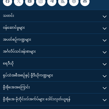
သတင်း
၀န်ဆောင်မှုများ
အပတ်စဉ်ကဏ္ဍများ
အင်္ဂလိပ်သင်ခန်းစာများ
ရေဒီယို
ရုပ်သံအစီအစဉ်နှင့် ဗွီဒီယိုကဏ္ဍများ
ဗွီအိုအေအကြောင်း
ဗွီအိုအေ မိုဘိုင်းလ်အက်ပ်များ ဒေါင်းလုတ်ယူရန်