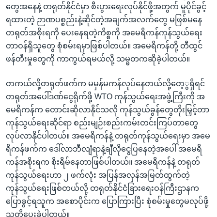
တွေအနေနဲ့ တရုတ်နိုင်ငံမှာ စီးပွားရေးလုပ်နိုင်ဖို့အတွက် မူပိုင်ခွင့်
ရထားတဲ့ ဉာဏပစ္စည်းနဲ့ဆိုင်တဲ့အချက်အလက်တွေ မဖြစ်မနေ
တရုတ်အစိုးရကို ပေးနေရတဲ့ကိစ္စကို အမေရိကန်ကုန်သွယ်ရေး
တာဝန်ရှိသူတွေ စုံစမ်းရမှာဖြစ်ပါတယ်။ အမေရိကန်တို့ တီထွင်
ဖန်တီးမှုတွေကို ကာကွယ်ရမယ်လို့ သမ္မတကဆိုခဲ့ပါတယ်။
တကယ်လို့တရုတ်ဖက်က မမှန်မကန်လုပ်နေတယ်လို့တေ့ွရှိရင်
တရုတ်အပေါ်ဒဏ်ငွေရိုက်ဖို့ WTO ကုန်သွယ်ရေးအဖွဲ့ကြီးကို အ
မေရိကန်က တောင်းဆိုလာနိုင်သလို ကုန်သွယ်ခွန်တွေတိုးမြှင့်တာ
ကုန်သွယ်ရေးဆိုင်ရာ စည်းမျဉ်းစည်းကမ်းတင်းကြပ်တာတွေ
လုပ်လာနိုင်ပါတယ်။ အမေရိကန်နဲ့ တရုတ်ကုန်သွယ်ရေးမှာ အမေ
ရိကန်ဖက်က ဒေါ်လာဘီလျံရာနဲ့ချီလိုငွေပြနေတဲ့အပေါ် အမေရိ
ကန်အစိုးရက စိုးရိမ်နေတာဖြစ်ပါတယ်။ အမေရိကန်နဲ့ တရုတ်
ကုန်သွယ်ရေးဟာ ၂ ဖက်လုံး အပြန်အလှန်အမြတ်ထွက်တဲ့
ကုန်သွယ်ရေးဖြစ်တယ်လို့ တရုတ်နိုင်ငံခြားရေးဝန်ကြီးဌာနက
ပြောခွင့်ရသူက အစောပိုင်းက ပြောကြားပြီး စုံစမ်းမှုတွေမလုပ်ဖို့
သတိပေးခဲ့ပါတယ်။