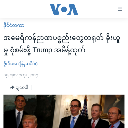
သုံး
ရ
လွယ်ကူ
နိုင်ငံတကာ
မူလစာမျက်နှာ
စေ
အမေရိကန်ဉာဏပစ္စည်းတွေတရုတ် ခိုးယူ
မြန်မာ
သည့်
မှု စုံစမ်းဖို့ Trump အမိန့်ထုတ်
ကမ္ဘာ့သတင်းများ
Link
ဗွီဒီယို
နိုင်ငံတကာ
ဗွီအိုအေ (မြန်မာပိုင်း)
များ
သတင်းလွတ်လပ်ခွင့်
အမေရိကန်
၁၅ ၾသဂုတ္၊ ၂၀၁၇
ပင်မ
ရပ်ဝန်းတခု လမ်းတခု အလွန်
တရုတ်
အကြောင်းအရာ
မျှဝေပါ
သို့
အင်္ဂလိပ်စာလေ့လာမယ်
အစ္စရေး-ပါလက်စတိုင်း
ကျော်
အပတ်စဉ်ကဏ္ဍများ
အမေရိကန်သုံးအီဒီယံ
ကြည့်
ရေဒီယိုနှင့်ရုပ်သံ အချက်အလက်များ
မကြေးမုံရဲ့ အင်္ဂလိပ်စာ
ရေဒီယို
ရန်
ပင်မ
ရေဒီယို/တီဗွီအစီအစဉ်
ရုပ်ရှင်ထဲက အင်္ဂလိပ်စာ
တီဗွီ