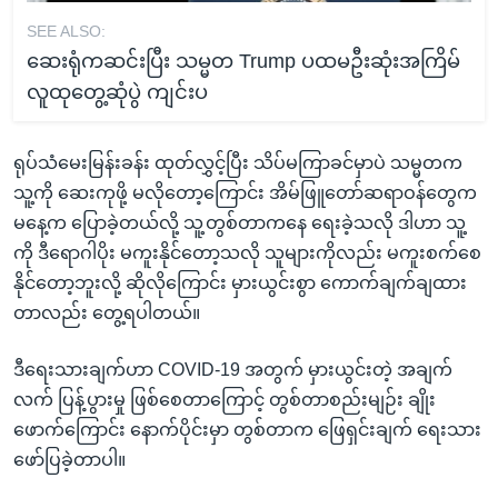
SEE ALSO:
ဆေးရုံကဆင်းပြီး သမ္မတ Trump ပထမဦးဆုံးအကြိမ်
လူထုတွေ့ဆုံပွဲ ကျင်းပ
ရုပ်သံမေးမြန်းခန်း ထုတ်လွှင့်ပြီး သိပ်မကြာခင်မှာပဲ သမ္မတက
သူ့ကို ဆေးကုဖို့ မလိုတော့ကြောင်း အိမ်ဖြူတော်ဆရာဝန်တွေက
မနေ့က ပြောခဲ့တယ်လို့ သူ့တွစ်တာကနေ ရေးခဲ့သလို ဒါဟာ သူ့
ကို ဒီရောဂါပိုး မကူးနိုင်တော့သလို သူများကိုလည်း မကူးစက်စေ
နိုင်တော့ဘူးလို့ ဆိုလိုကြောင်း မှားယွင်းစွာ ကောက်ချက်ချထား
တာလည်း တွေ့ရပါတယ်။
ဒီရေးသားချက်ဟာ COVID-19 အတွက် မှားယွင်းတဲ့ အချက်
လက် ပြန့်ပွားမှု ဖြစ်စေတာကြောင့် တွစ်တာစည်းမျဉ်း ချိုး
ဖောက်ကြောင်း နောက်ပိုင်းမှာ တွစ်တာက ဖြေရှင်းချက် ရေးသား
ဖော်ပြခဲ့တာပါ။