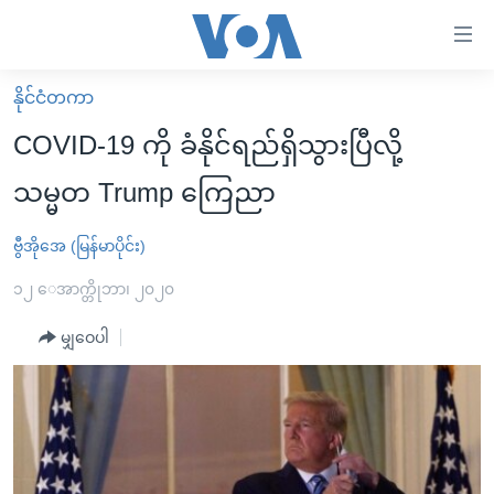
သုံး
ရ
လွယ်ကူ
နိုင်ငံတကာ
မူလစာမျက်နှာ
စေ
COVID-19 ကို ခံနိုင်ရည်ရှိသွားပြီလို့
မြန်မာ
သည့်
သမ္မတ Trump ကြေညာ
ကမ္ဘာ့သတင်းများ
Link
ဗွီဒီယို
နိုင်ငံတကာ
ဗွီအိုအေ (မြန်မာပိုင်း)
များ
သတင်းလွတ်လပ်ခွင့်
အမေရိကန်
၁၂ ေအာက္တိုဘာ၊ ၂၀၂၀
ပင်မ
ရပ်ဝန်းတခု လမ်းတခု အလွန်
တရုတ်
အကြောင်းအရာ
မျှဝေပါ
သို့
အင်္ဂလိပ်စာလေ့လာမယ်
အစ္စရေး-ပါလက်စတိုင်း
ကျော်
အပတ်စဉ်ကဏ္ဍများ
အမေရိကန်သုံးအီဒီယံ
ကြည့်
ရေဒီယိုနှင့်ရုပ်သံ အချက်အလက်များ
မကြေးမုံရဲ့ အင်္ဂလိပ်စာ
ရေဒီယို
ရန်
ပင်မ
ရေဒီယို/တီဗွီအစီအစဉ်
ရုပ်ရှင်ထဲက အင်္ဂလိပ်စာ
တီဗွီ