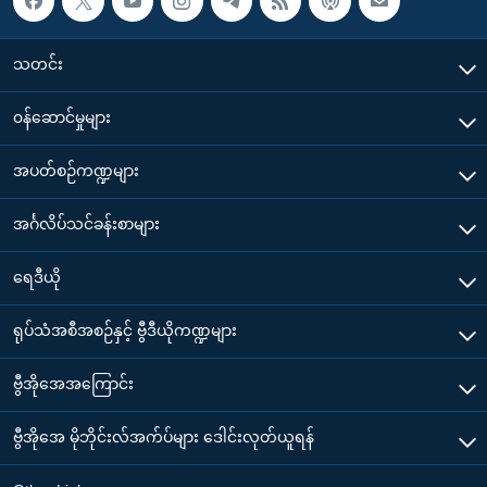
သတင်း
၀န်ဆောင်မှုများ
အပတ်စဉ်ကဏ္ဍများ
အင်္ဂလိပ်သင်ခန်းစာများ
ရေဒီယို
ရုပ်သံအစီအစဉ်နှင့် ဗွီဒီယိုကဏ္ဍများ
ဗွီအိုအေအကြောင်း
ဗွီအိုအေ မိုဘိုင်းလ်အက်ပ်များ ဒေါင်းလုတ်ယူရန်