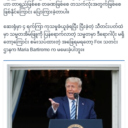
ဟာ တာရှည်ဖြစ်စေ တခဏဖြစ်စေ တသက်လုံးအတွက်ဖြစ်စေ
ဖြစ်နိုင်ကြောင်း ပြောကြားခဲ့တာပါ။
ဆေးရုံမှာ ၄ ရက်ကြာ ကုသမှုခံယူခဲ့ရပြီး ပြီးခဲ့တဲ့ သီတင်းပတ်ထဲ
မှာ သမ္မတအိမ်ဖြူကို ပြန်ရောက်လာတဲ့ သမ္မတမှာ ဒီရောဂါပိုး မရှိ
တော့ကြောင်း စမ်းသပ်ထားတဲ့ အဖြေရမရတော့ Fox သတင်း
ဌာနက Maria Bartiromo က မမေးခဲ့ပါဘူး။