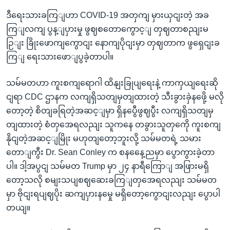
ဒီရေးသားခကြျဟာ COVID-19 အတှကျ မှားယှငျးတဲ့ အခ
ကြျလကျ ပွန့ျပှားမှု ဖွဈစတောကွောင့ျ တှဈတာစညျးမ
ဉြျး ခြိုးဖောကျကွောငျး နောကျပိုငျးမှာ တှဈတာက ဖွရှေငျးခ
ကြျ ရေးသားဖောျပွခဲ့တာပါ။
သမ်မတဟာ ကူးစကျရောဂါ ထိနျးခြုပျရေးနဲ့ ကာကှယျရေးဆို
ငျရာ CDC ဌာနက လကျရှိသတျမှတျထားတဲ့ သီးခွားခှဲနဖေို့ မလို
တော့တဲ့ စိတျခရြတဲ့အဆင့ျမှာ ရှိနပွေီဖွဈပွီး လကျရှိသတျမှ
တျထားတဲ့ စံတှအေရလညျး သူကနေ တခွားသူတှကေို ကူးစကျ
နိုငျတဲ့အဆင့ျမြိုး မဟုတျတော့ဘူးလို့ သမ်မတရဲ့ သမား
တောျကွီး Dr. Sean Conley က စနနေေ့ညမှာ ပွောကွားခဲ့တာ
ပါ။ ဒါ့အပွငျ သမ်မတ Trump မှာ ၂၄ နာရီကြောျ အဖြားမရှိ
တော့သလို စမျးသပျစဈဆေးခကြျတှအေရလညျး သမ်မတ
မှာ ဗိုငျးရပျဈပိုး ဆကျပှားနမှေု မရှိတော့ကွောငျးလညျး ပွောပါ
တယျ။