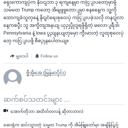
ရှေးကောကျပှဲက နိုဝငျဘာ ၃ ရကျနေ့မှာ ကငြျးပတော့မှာမို့
သမ်မတ Trump ကတော့ အိမျဖွူတောျမှာ စနနေေ့က သူ့ကို
ထောကျခံသူတှနေဲ့ နိုငျငံရေးစုဝေးပှဲ ကငြျးပခဲ့သလို တနငျ်လာ
နေ့ကစပွီး သူ အကွိတျအနယျ ယှဉျပွိုငျရဖို့ရှိတဲ့ ဖလောျရီဒါ၊
Pennsylvania နဲ့ Iowa ပွညျနယျတှမှော ကွီးမားတဲ့ လူထုစုဝေးပှဲ
တှေ ကငြျးပဖို့ စီစဉျနပေါတယျ။
မျှဝေပါ
Follow us
ဗွီအိုအေ (မြန်မာပိုင်း)
ဆက်စပ်သတင်းများ ...
အောက်တိုဘာ အထိတ်တလန့် ဆိုတာဘာလဲ
ဆေးရုံက ဆင်းသွားတဲ့ သမ္မတ Trump ကို အိမ်ဖြူတော်မှာ အချိန်ပြည့်