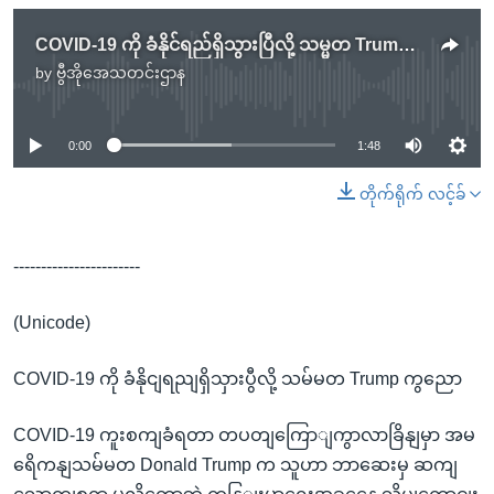
COVID-19 ကို ခံနိုင်ရည်ရှိသွားပြီလို့ သမ္မတ Trump ကြေညာ
by
ဗွီအိုအေသတင်းဌာန
No media source currently available
0:00
1:48
တိုက်ရိုက် လင့်ခ်
-----------------------
(Unicode)
COVID-19 ကို ခံနိုငျရညျရှိသှားပွီလို့ သမ်မတ Trump ကွညော
COVID-19 ကူးစကျခံရတာ တပတျကြောျကွာလာခြိနျမှာ အမ
ရေိကနျသမ်မတ Donald Trump က သူဟာ ဘာဆေးမှ ဆကျ