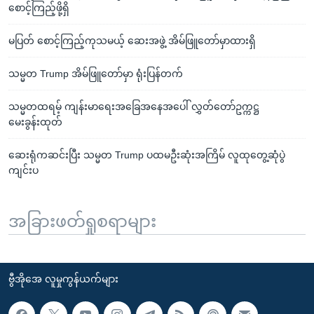
စောင့်ကြည့်ဖို့ရှိ
မပြတ် စောင့်ကြည့်ကုသမယ့် ဆေးအဖွဲ့ အိမ်ဖြူတော်မှာထားရှိ
သမ္မတ Trump အိမ်ဖြူတော်မှာ ရုံးပြန်တက်
သမ္မတထရမ့် ကျန်းမာရေးအခြေအနေအပေါ် လွှတ်တော်ဥက္ကဋ္ဌ
မေးခွန်းထုတ်
ဆေးရုံကဆင်းပြီး သမ္မတ Trump ပထမဦးဆုံးအကြိမ် လူထုတွေ့ဆုံပွဲ
ကျင်းပ
အခြားဖတ်ရှုစရာများ
ဗွီအိုအေ လူမှုကွန်ယက်များ