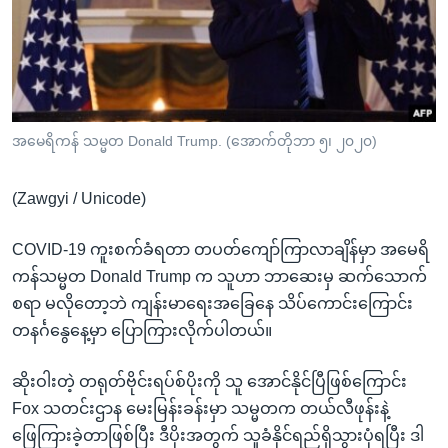
အ
သုတပဒေသာ အင်္ဂလိပ်စာ
ညွန်း
Learning English
စာမျက်နှာ
သို့
ဗွီအိုအေ လူမှုကွန်ယက်များ
ကျော်
ကြည့်
အမေရိကန် သမ္မတ Donald Trump. (အောက်တိုဘာ ၅၊ ၂၀၂၀)
ရန်
ဘာသာစကားများ
ရှာဖွေ
(Zawgyi / Unicode)
ရန်
နေရာ
COVID-19 ကူးစက်ခံရတာ တပတ်ကျော်ကြာလာချိန်မှာ အမေရိ
သို့
ကန်သမ္မတ Donald Trump က သူဟာ ဘာဆေးမှ ဆက်သောက်
ကျော်
စရာ မလိုတော့ဘဲ ကျန်းမာရေးအခြေနေ သိပ်ကောင်းကြောင်း
ရန်
တနင်္ဂနွေနေ့မှာ ပြောကြားလိုက်ပါတယ်။
ဆိုးဝါးတဲ့ တရုတ်ဗိုင်းရပ်စ်ပိုးကို သူ အောင်နိုင်ပြီဖြစ်ကြောင်း
Fox သတင်းဌာန မေးမြန်းခန်းမှာ သမ္မတက တယ်လီဖုန်းနဲ့
ဖြေကြားခဲ့တာဖြစ်ပြီး ဒီပိုးအတွက် သူခံနိုင်ရည်ရှိသွားပုံရပြီး ဒါ