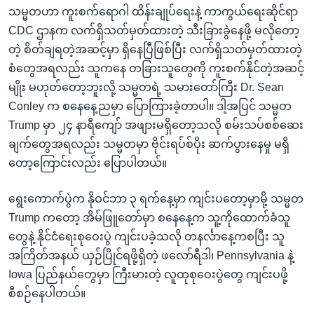
သမ္မတဟာ ကူးစက်ရောဂါ ထိန်းချုပ်ရေးနဲ့ ကာကွယ်ရေးဆိုင်ရာ
CDC ဌာနက လက်ရှိသတ်မှတ်ထားတဲ့ သီးခြားခွဲနေဖို့ မလိုတော့
တဲ့ စိတ်ချရတဲ့အဆင့်မှာ ရှိနေပြီဖြစ်ပြီး လက်ရှိသတ်မှတ်ထားတဲ့
စံတွေအရလည်း သူကနေ တခြားသူတွေကို ကူးစက်နိုင်တဲ့အဆင့်
မျိုး မဟုတ်တော့ဘူးလို့ သမ္မတရဲ့ သမားတော်ကြီး Dr. Sean
Conley က စနေနေ့ညမှာ ပြောကြားခဲ့တာပါ။ ဒါ့အပြင် သမ္မတ
Trump မှာ ၂၄ နာရီကျော် အဖျားမရှိတော့သလို စမ်းသပ်စစ်ဆေး
ချက်တွေအရလည်း သမ္မတမှာ ဗိုင်းရပ်စ်ပိုး ဆက်ပွားနေမှု မရှိ
တော့ကြောင်းလည်း ပြောပါတယ်။
ရွေးကောက်ပွဲက နိုဝင်ဘာ ၃ ရက်နေ့မှာ ကျင်းပတော့မှာမို့ သမ္မတ
Trump ကတော့ အိမ်ဖြူတော်မှာ စနေနေ့က သူ့ကိုထောက်ခံသူ
တွေနဲ့ နိုင်ငံရေးစုဝေးပွဲ ကျင်းပခဲ့သလို တနင်္လာနေ့ကစပြီး သူ
အကြိတ်အနယ် ယှဉ်ပြိုင်ရဖို့ရှိတဲ့ ဖလော်ရီဒါ၊ Pennsylvania နဲ့
Iowa ပြည်နယ်တွေမှာ ကြီးမားတဲ့ လူထုစုဝေးပွဲတွေ ကျင်းပဖို့
စီစဉ်နေပါတယ်။