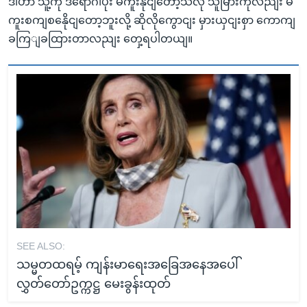
ဒါဟာ သူ့ကို ဒီရောဂါပိုး မကူးနိုငျတော့သလို သူမြားကိုလညျး မ
ကူးစကျစနေိုငျတော့ဘူးလို့ ဆိုလိုကွောငျး မှားယှငျးစှာ ကောကျ
ခကြျခထြားတာလညျး တှေ့ရပါတယျ။
SEE ALSO:
သမ္မတထရမ့် ကျန်းမာရေးအခြေအနေအပေါ်
လွှတ်တော်ဥက္ကဋ္ဌ မေးခွန်းထုတ်