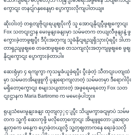
သောကျစရာ မလိုတော့ဘဲ ကနြျးမာရေးအခွနေေ သိပျကောငျး
ကွောငျး တနငျ်ဂနှနေေ့မှာ ပွောကွားလိုကျပါတယျ။
ဆိုးဝါးတဲ့ တရုတျဗိုငျးရပျဈပိုးကို သူ အောငျနိုငျပွီဖွဈကွောငျး
Fox သတငျးဌာန မေးမွနျးခနျးမှာ သမ်မတက တယျလီဖုနျးနဲ့ ဖွ
ကွေားခဲ့တာဖွဈပွီး ဒီပိုးအတှကျ သူခံနိုငျရညျရှိသှားပုံရပွီး ဒါဟာ
တာရှညျဖွဈစေ တခဏဖွဈစေ တသကျလုံးအတှကျဖွဈစေ ဖွဈ
နိုငျကွောငျး ပွောကွားခဲ့တာပါ။
ဆေးရုံမှာ ၄ ရကျကွာ ကုသမှုခံယူခဲ့ရပွီး ပွီးခဲ့တဲ့ သီတငျးပတျထဲ
မှာ သမ်မတအိမျဖွူကို ပွနျရောကျလာတဲ့ သမ်မတမှာ ဒီရောဂါပိုး
မရှိတော့ကွောငျး စမျးသပျထားတဲ့ အဖွရေမရတော့ Fox သတ
ငျးဌာနက Maria Bartiromo က မမေးခဲ့ပါဘူး။
ရုပျသံမေးမွနျးခနျး ထုတျလှှင့ျပွီး သိပျမကွာခငျမှာပဲ သမ်မ
တက သူ့ကို ဆေးကုဖို့ မလိုတော့ကွောငျး အိမျဖွူတောျဆရာဝ
နျတှကေ မနေ့က ပွောခဲ့တယျလို့ သူ့တှဈတာကနေ ရေးခဲ့သလို