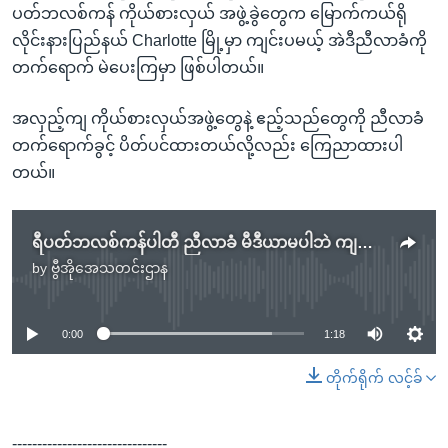
ပတ်ဘလစ်ကန် ကိုယ်စားလှယ် အဖွဲ့ခွဲတွေက မြောက်ကယ်ရို
လိုင်းနားပြည်နယ် Charlotte မြို့မှာ ကျင်းပမယ့် အဲဒီညီလာခံကို
တက်ရောက် မဲပေးကြမှာ ဖြစ်ပါတယ်။
အလှည့်ကျ ကိုယ်စားလှယ်အဖွဲ့တွေနဲ့ ဧည့်သည်တွေကို ညီလာခံ
တက်ရောက်ခွင့် ပိတ်ပင်ထားတယ်လို့လည်း ကြေညာထားပါ
တယ်။
ရီပတ်ဘလစ်ကန်ပါတီ ညီလာခံ မီဒီယာမပါဘဲ ကျင်းပမည်
by
ဗွီအိုအေသတင်းဌာန
No media source currently available
0:00
1:18
တိုက်ရိုက် လင့်ခ်
-------------------------------