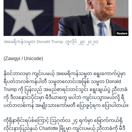
အ
သုတပဒေသာ အင်္ဂလိပ်စာ
ညွန်း
Learning English
စာမျက်နှာ
သို့
ဗွီအိုအေ လူမှုကွန်ယက်များ
ကျော်
ကြည့်
အမေရိကန်သမ္မတ Donald Trump. (ဇူလိုင် ၂၉၊ ၂၀၂၀)
ရန်
ဘာသာစကားများ
ရှာဖွေ
(Zawgyi / Unicode)
ရန်
နေရာ
နိုဝင်ဘာလမှာ ကျင်းပမယ့် အမေရိကန်သမ္မတ ရွေးကောက်ပွဲမှာ
သို့
ရီပတ်ဘလစ်ကန်ပါတီ သမ္မတလောင်းအဖြစ် သမ္မတ Donald
ကျော်
Trump ကို ပြန်လည် အမည်စာရင်းတင်သွင်း ရွေးချယ်ပွဲ ညီလာခံ
ရန်
ကို ဒီလနှောင်းပိုင်းမှာ မီဒီယာတွေ မပါဘဲ ကျင်းပသွားမယ်လို့ ရီ
ပတ်ဘလစ်ကန် အမျိုးသားကော်မတီ ပြောခွင့်ရက ပြောပါတယ်။
ကိုရိုနာဗိုင်းရပ်စ်ကြောင့် ဩဂုတ်လ ၂၄ ရက်မှာ မြောက်ကယ်ရို
လိုင်းနားပြည်နယ် Charlotte မြို့မှာ ကျင်းပမယ့် ညီလာခံကို မီဒီ