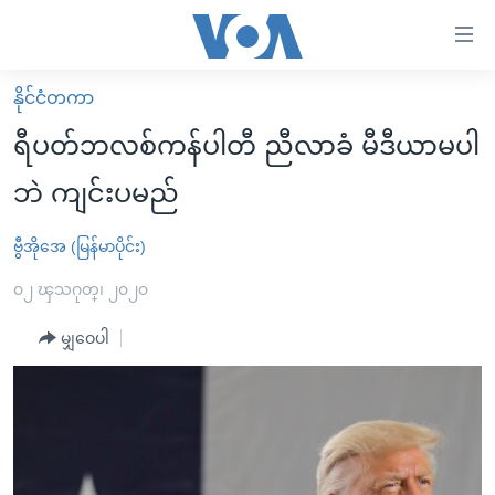
သုံး
ရ
လွယ်ကူ
နိုင်ငံတကာ
မူလစာမျက်နှာ
စေ
ရီပတ်ဘလစ်ကန်ပါတီ ညီလာခံ မီဒီယာမပါ
မြန်မာ
သည့်
ဘဲ ကျင်းပမည်
ကမ္ဘာ့သတင်းများ
Link
ဗွီဒီယို
နိုင်ငံတကာ
ဗွီအိုအေ (မြန်မာပိုင်း)
များ
သတင်းလွတ်လပ်ခွင့်
အမေရိကန်
၀၂ ၾသဂုတ္၊ ၂၀၂၀
ပင်မ
ရပ်ဝန်းတခု လမ်းတခု အလွန်
တရုတ်
အကြောင်းအရာ
မျှဝေပါ
သို့
အင်္ဂလိပ်စာလေ့လာမယ်
အစ္စရေး-ပါလက်စတိုင်း
ကျော်
အပတ်စဉ်ကဏ္ဍများ
အမေရိကန်သုံးအီဒီယံ
ကြည့်
ရေဒီယိုနှင့်ရုပ်သံ အချက်အလက်များ
မကြေးမုံရဲ့ အင်္ဂလိပ်စာ
ရေဒီယို
ရန်
ပင်မ
ရေဒီယို/တီဗွီအစီအစဉ်
ရုပ်ရှင်ထဲက အင်္ဂလိပ်စာ
တီဗွီ