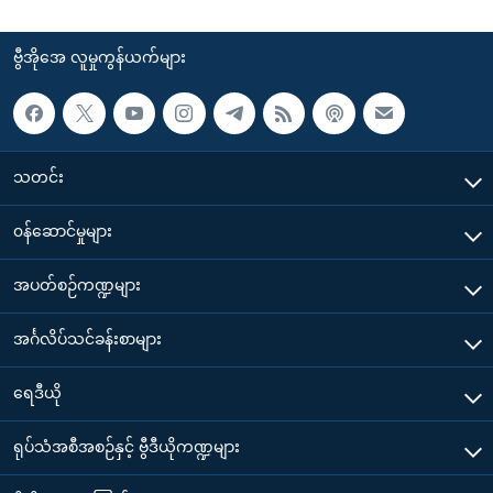
ဗွီအိုအေ လူမှုကွန်ယက်များ
သတင်း
၀န်ဆောင်မှုများ
အပတ်စဉ်ကဏ္ဍများ
အင်္ဂလိပ်သင်ခန်းစာများ
ရေဒီယို
ရုပ်သံအစီအစဉ်နှင့် ဗွီဒီယိုကဏ္ဍများ