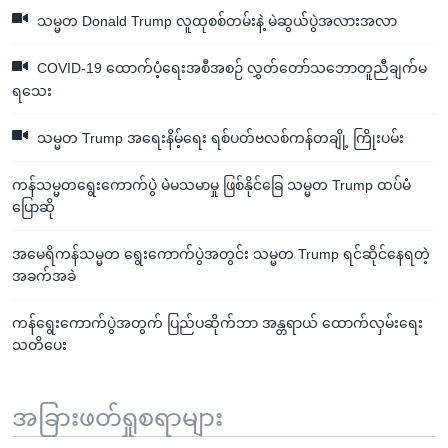
သမ္မတ Donald Trump လူထုစစ်တမ်းနဲ့ မဲဆွယ်ပွဲအလားအလာ
COVID-19 ထောက်ပံ့ရေးအစီအစဉ် လွှတ်တော်သဘောတူညီချက်မ
ရသေး
သမ္မတ Trump အရေးနိမ့်ရေး ရစ်ပတ်ဗလစ်ကန်တချို့ ကြိုးပမ်း
ကန်သမ္မတရွေးကောက်ပွဲ မဲမသမာမှု ဖြစ်နိုင်ခြေ သမ္မတ Trump ထပ်မံ
ပြောဆို
အမေရိကန်သမ္မတ ရွေးကောက်ပွဲအတွင်း သမ္မတ Trump ရင်ဆိုင်နေရတဲ့
အခက်အခဲ
ကန်ရွေးကောက်ပွဲအတွက် ပြည်ပဆိုက်ဘာ အန္တရာယ် ထောက်လှမ်းရေး
သတိပေး
အခြားဖတ်ရှုစရာများ