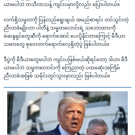
ယာမပါဘဲ တသီးတသန့် ကျင်းပမှာလို့လည်း ပြောပါတယ်။
လက်ရှိသမ္မတကို ပြန်လည်ရွေးချယ် အမည်စာရင်း တင်သွင်းတဲ့
ညီလာခံမျိုးဟာ ပါတီနဲ့ သမ္မတလောင်းရဲ့ သဘောထားကို
မဲဆန္ဒရှင်တွေဆီကို ရောက်အောင် ပေးပို့နိုင်တာကြောင့် မီဒီယာ
သမားတွေ စုဝေးတက်ရောက်လေ့ရှိတဲ့ပွဲ ဖြစ်ပါတယ်။
ဒီပွဲကို မီဒီယာတွေမပါဘဲ ကျင်းပဖြစ်မယ်ဆိုရင်တော့ ဒါဟာ မီဒီ
ယာမပါဘဲ သမ္မတလောင်းကို ကြေညာတဲ့ ပထမဆုံးအကြိမ်
ညီလာခံအဖြစ် သမိုင်းတွင်သွားမှာလည်း ဖြစ်ပါတယ်။