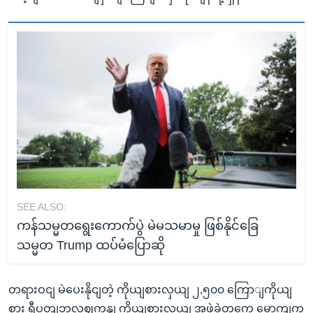
SEE ALSO:
ကန်သမ္မတရွေးကောက်ပွဲ မဲမသမာမှု ဖြစ်နိုင်ခြေ
သမ္မတ Trump ထပ်မံပြောဆို
တရားဝငျ မဲပေးနိုငျတဲ့ ကိုယျစားလှယျ ၂,၅၀၀ ကြောျကိုယျ
စား ရီပတျဘလဈကနျ ကိုယျစားလှယျ အဖှဲ့ခှဲတှကေ မွောကျက