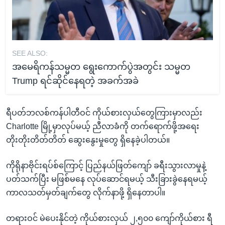
SEE ALSO:
အမေရိကန်သမ္မတ ရွေးကောက်ပွဲအတွင်း သမ္မတ
Trump ရင်ဆိုင်နေရတဲ့ အခက်အခဲ
ရီပတ်ဘလစ်ကန်ပါတီဝင် ကိုယ်စားလှယ်တွေကြားမှာလည်း
Charlotte မြို့မှာလုပ်မယ့် ညီလာခံကို တက်ရောက်ဖို့အရေး
တိုးတိုးတိတ်တိတ် ဆွေးနွေးမှုတွေ ရှိနေခဲ့ပါတယ်။
ကိုရိုနာဗိုင်းရပ်စ်ကြောင့် ပြည်နယ်ဖြတ်ကျော် ခရီးသွားလာမှုနဲ့
ပတ်သက်ပြီး မဖြစ်မနေ လုပ်ဆောင်ရမယ့် သီးခြားခွဲနေရမယ့်
ကာလသတ်မှတ်ချက်တွေ လိုက်နာဖို့ ရှိနေတာပါ။
တရားဝင် မဲပေးနိုင်တဲ့ ကိုယ်စားလှယ် ၂,၅၀၀ ကျော်ကိုယ်စား ရီ