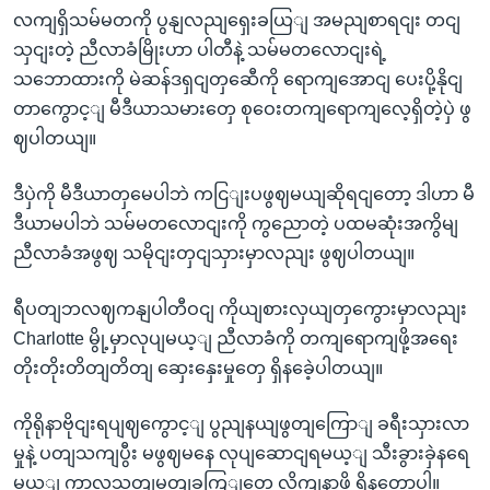
လကျရှိသမ်မတကို ပွနျလညျရှေးခယြျ အမညျစာရငျး တငျ
သှငျးတဲ့ ညီလာခံမြိုးဟာ ပါတီနဲ့ သမ်မတလောငျးရဲ့
သဘောထားကို မဲဆန်ဒရှငျတှဆေီကို ရောကျအောငျ ပေးပို့နိုငျ
တာကွောင့ျ မီဒီယာသမားတှေ စုဝေးတကျရောကျလေ့ရှိတဲ့ပှဲ ဖွ
ဈပါတယျ။
ဒီပှဲကို မီဒီယာတှမေပါဘဲ ကငြျးပဖွဈမယျဆိုရငျတော့ ဒါဟာ မီ
ဒီယာမပါဘဲ သမ်မတလောငျးကို ကွညောတဲ့ ပထမဆုံးအကွိမျ
ညီလာခံအဖွဈ သမိုငျးတှငျသှားမှာလညျး ဖွဈပါတယျ။
ရီပတျဘလဈကနျပါတီဝငျ ကိုယျစားလှယျတှကွေားမှာလညျး
Charlotte မွို့မှာလုပျမယ့ျ ညီလာခံကို တကျရောကျဖို့အရေး
တိုးတိုးတိတျတိတျ ဆှေးနှေးမှုတှေ ရှိနခေဲ့ပါတယျ။
ကိုရိုနာဗိုငျးရပျဈကွောင့ျ ပွညျနယျဖွတျကြောျ ခရီးသှားလာ
မှုနဲ့ ပတျသကျပွီး မဖွဈမနေ လုပျဆောငျရမယ့ျ သီးခွားခှဲနရေ
မယ့ျ ကာလသတျမှတျခကြျတှေ လိုကျနာဖို့ ရှိနတောပါ။