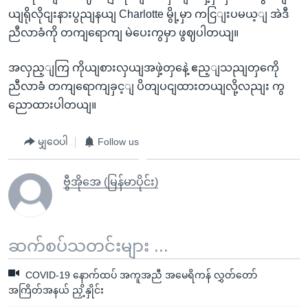
ယျရိုလိုငျးနားပွညျနယျ Charlotte မွို့မှာ ကငြျးပမယ့ျ အဲဒီ
ညီလာခံကို တကျရောကျ မဲပေးကွမှာ ဖွဈပါတယျ။
အလှည့ျကြ ကိုယျစားလှယျအဖှဲ့တှနေဲ့ ဧည့ျသညျတှကေို
ညီလာခံ တကျရောကျခှင့ျ ပိတျပငျထားတယျလို့လညျး ကွ
ညောထားပါတယျ။
မျှဝေပါ
Follow us
ဗွီအိုအေ (မြန်မာပိုင်း)
ဆက်စပ်သတင်းများ ...
COVID-19 နောက်ထပ် အကူအညီ အမေရိကန် လွှတ်တော်
အကြိတ်အနယ် ညှိ့နှိုင်း