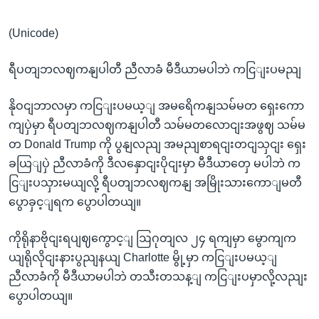
(Unicode)
ရီပတျဘလဈကနျပါတီ ညီလာခံ မီဒီယာမပါဘဲ ကငြျးပမညျ
နိုဝငျဘာလမှာ ကငြျးပမယ့ျ အမရေိကနျသမ်မတ ရှေးကော
ကျပှဲမှာ ရီပတျဘလဈကနျပါတီ သမ်မတလောငျးအဖွဈ သမ်မ
တ Donald Trump ကို ပွနျလညျ အမညျစာရငျးတငျသှငျး ရှေး
ခယြျပှဲ ညီလာခံကို ဒီလနှောငျးပိုငျးမှာ မီဒီယာတှေ မပါဘဲ က
ငြျးပသှားမယျလို့ ရီပတျဘလဈကနျ အမြိုးသားကောျမတီ
ပွောခှင့ျရက ပွောပါတယျ။
ကိုရိုနာဗိုငျးရပျဈကွောင့ျ ဩဂုတျလ ၂၄ ရကျမှာ မွောကျက
ယျရိုလိုငျးနားပွညျနယျ Charlotte မွို့မှာ ကငြျးပမယ့ျ
ညီလာခံကို မီဒီယာမပါဘဲ တသီးတသန့ျ ကငြျးပမှာလို့လညျး
ပွောပါတယျ။