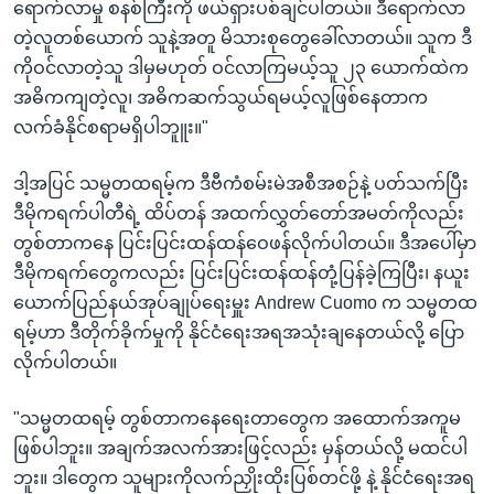
ရောက်လာမှု စနစ်ကြီးကို ဖယ်ရှားပစ်ချင်ပါတယ်။ ဒီရောက်လာ
တဲ့လူတစ်ယောက် သူနဲ့အတူ မိသားစုတွေခေါ်လာတယ်။ သူက ဒီ
ကိုဝင်လာတဲ့သူ ဒါမှမဟုတ် ဝင်လာကြမယ့်သူ ၂၃ ယောက်ထဲက
အဓိကကျတဲ့လူ၊ အဓိကဆက်သွယ်ရမယ့်လူဖြစ်နေတာက
လက်ခံနိုင်စရာမရှိပါဘူူး။"
ဒါ့အပြင် သမ္မတထရမ့်က ဒီဗီကံစမ်းမဲအစီအစဉ်နဲ့ ပတ်သက်ပြီး
ဒီမိုကရက်ပါတီရဲ့ ထိပ်တန် အထက်လွှတ်တော်အမတ်ကိုလည်း
တွစ်တာကနေ ပြင်းပြင်းထန်ထန်ဝေဖန်လိုက်ပါတယ်။ ဒီအပေါ်မှာ
ဒီမိုကရက်တွေကလည်း ပြင်းပြင်းထန်ထန်တုံ့ပြန်ခဲ့ကြပြီး၊ နယူး
ယောက်ပြည်နယ်အုပ်ချုပ်ရေးမှူး Andrew Cuomo က သမ္မတထ
ရမ့်ဟာ ဒီတိုက်ခိုက်မှုကို နိုင်ငံရေးအရအသုံးချနေတယ်လို့ ပြော
လိုက်ပါတယ်။
"သမ္မတထရမ့် တွစ်တာကနေရေးတာတွေက အထောက်အကူမ
ဖြစ်ပါဘူး။ အချက်အလက်အားဖြင့်လည်း မှန်တယ်လို့ မထင်ပါ
ဘူး။ ဒါတွေက သူများကိုလက်ညှိုးထိုးပြစ်တင်ဖို့ နဲ့ နိုင်ငံရေးအရ