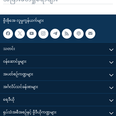
ဗွီအိုအေ လူမှုကွန်ယက်များ
သတင်း
၀န်ဆောင်မှုများ
အပတ်စဉ်ကဏ္ဍများ
အင်္ဂလိပ်သင်ခန်းစာများ
ရေဒီယို
ရုပ်သံအစီအစဉ်နှင့် ဗွီဒီယိုကဏ္ဍများ