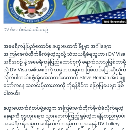
အ
သုတပဒေသာ အင်္ဂလိပ်စာ
ညွန်း
Learning English
စာမျက်နှာ
သို့
ဗွီအိုအေ လူမှုကွန်ယက်များ
DV ဗီဇာကံစမ်းမဲအစီအစဉ်
ကျော်
ကြည့်
အမေရိကန်ပြည်ထောင်စု နယူးယောက်မြို့မှာ အင်္ဂါနေ့က
ရန်
ဘာသာစကားများ
အကြမ်းဖက်တိုက်ခိုက်ခဲ့တဲ့သူလို့ သံသယရှိခံရသူဟာ ၊ DV Visa
ရှာဖွေ
အစီအစဉ် နဲ့ အမေရိကန်ပြည်ထောင်စုကို ရောက်လာသူဖြစ်တာမို့
ရန်
လို့ DV Visa အစီအစဉ်ကို သမ္မတထရမ့်က ပြစ်တင်ပြောဆိုလိုက်
နေရာ
လိုက်ပါတယ်။ ဗွီအိုအေသတင်းထောက် Steve Herman အိမ်ဖြူ
သို့
တော်ကနေ သတင်းပို့ထားတာကို ကိုရန်နိုင်က ပြောပြပေးမှာဖြစ်
ကျော်
ပါတယ်။
ရန်
နယူးယောက်ရဲတပ်ဖွဲ့တွေက အကြမ်းဖက်တိုက်ခိုက်ခံလိုက်ရတဲ့
နေရာကို ဗုဒ္ဓဟူးနေ့က သွားရောက်ကြည့်ရှုခဲ့တဲ့တချိန်တည်းမှာပဲ၊
အမေရိကန်သမ္မတ ဒေါ်နယ်လ်ထရမ့်က သူ့အနေနဲ့ DV Lottery