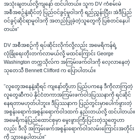
အသုံးချတယ်လို့ကျနော် ထင်ပါတယ်။ သူက DV ကံစမ်းမဲ
အစီအစဉ်နဲ့ဆိုင်တဲ့ ပြည်ဝင်ခွင့်မူဝါဒကို ရည်ညွှန်းပြီး၊ အဲဒီပြည်
ဝင်ခွင့်ဆိုင်ရာမူဝါဒကို အတည်ပြုခဲ့တဲ့သူတွေကို ပြစ်တင်နေပါ
တယ်။"
DV အစီအစဉ်ကို ရပ်ဆိုင်းလိုက်လို့လည်း အမေရိကန်ရဲ့
လုံခြုံရေးတိုးတက်လာမယ်လို့ မထင်ကြောင်း George
Washington တက္ကသိုလ်က အကြမ်းဖက်ဝါဒကို လေ့လာနေတဲ့
သုတေသီ Bennett Clifford က ပြောပါတယ်။
"လူတွေအနေနဲ့ဆိုရင် ကျနော်တို့ဟာ ပြည်ပကနေ ဒီကိုလာကြတဲ့
လူတွေဆီကပဲ နိုင်ငံတကာအကြမ်းဖက်ဝါဒပြဿနာကို ရင်ဆိုင်
နေရတာမဟုတ်ပါဘူး။ ဒီပြဿနာက ပြည်တွင်းမှာပေါက်ဖွားတဲ့
အစွန်းရောက်အစွန်းရောက်ဝါဒထက် နည်းတယ်လို့ ထင်ပါတယ်။
အမေရိကန်ပြည်ထောင်စုမှာ မွေးဖွားကြီးပြင်းတဲ့သူတွေဟာ
လည်း ဒီလို အကြမ်းဖက်အစွန်းရောက်ဝါဒလမ်းကြောင်းအတိုင်း
ကို သွားနေပါတယ်။"