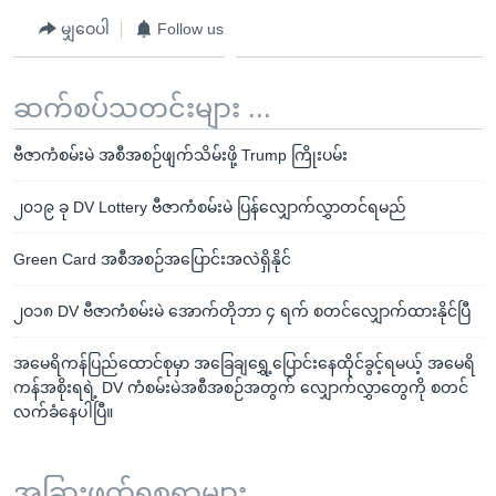
မျှဝေပါ
Follow us
ဆက်စပ်သတင်းများ ...
ဗီဇာကံစမ်းမဲ အစီအစဉ်ဖျက်သိမ်းဖို့ Trump ကြိုးပမ်း
၂၀၁၉ ခု DV Lottery ဗီဇာကံစမ်းမဲ ပြန်လျှောက်လွှာတင်ရမည်
Green Card အစီအစဉ်အပြောင်းအလဲရှိနိုင်
၂ဝ၁၈ DV ဗီဇာကံစမ်းမဲ အောက်တိုဘာ ၄ ရက် စတင်လျှောက်ထားနိုင်ပြီ
အမေရိကန်ပြည်ထောင်စုမှာ အခြေချရွှေ့ပြောင်းနေထိုင်ခွင့်ရမယ့် အမေရိ
ကန်အစိုးရရဲ့ DV ကံစမ်းမဲအစီအစဉ်အတွက် လျှောက်လွှာတွေကို စတင်
လက်ခံနေပါပြီ။
အခြားဖတ်ရှုစရာများ