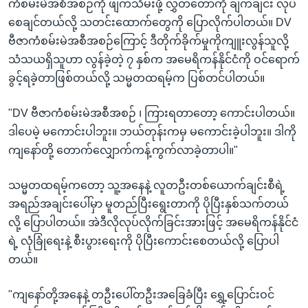
ကံစမ်းမဲအစီအစဉ်ကို ဖျက်သိမ်းဖို့ လွှတ်တော်ကို ချက်ချင်း လုပ်
စေချင်တယ်လို့ သတင်းထောက်တွေကို ပြောလိုက်ပါတယ်။ DV
ဗီဇာကံစမ်းမဲအစီအစဉ်ကြောင့် ဒီတိုက်ခိုက်မှုကိုကျူးလွန်သူလို့
သံသယရှိသူဟာ လွန်ခဲ့တဲ့ ၇ နှစ်က အမေရိကန်နိုင်ငံကို ဝင်ရောက်
ခွင့်ရခဲ့တာဖြစ်တယ်လို့ သမ္မတထရမ့်က ပြစ်တင်ပါတယ်။
"DV ဗီဇာကံစမ်းမဲအစီအစဉ် ၊ ကြားရတာတော့ ကောင်းပါတယ်။
ဒါပေမဲ့ မကောင်းပါဘူး။ ဘယ်တုန်းကမှ မကောင်းခဲ့ပါဘူး။ ဒါကို
ကျနော်တို့ တောက်လျှောက်ကန့်ကွက်လာခဲ့တာပါ။"
သမ္မတထရမ့်ကတော့ သူ့အနေနဲ့ လူတဦးတစ်ယောက်ချင်းစီရဲ့
အရည်အချင်းပေါ်မှာ မူတည်ပြီးရွေးတာကို ပိုပြီးနှစ်သက်တယ်
လို့ ပြောပါတယ်။ အဲဒီလိုလုပ်လိုက်ခြင်းအားဖြင့် အမေရိကန်နိုင်ငံ
ရဲ့ လုံခြုံရေးနဲ့ စီးပွားရေးကို ပိုပြီးကောင်းစေတယ်လို့ ပြောပါ
တယ်။
"ကျနော်တို့အနေနဲ့ တဦးပေါ်တဦးအခြေခံပြီး ရွှေ့ပြောင်းဝင်