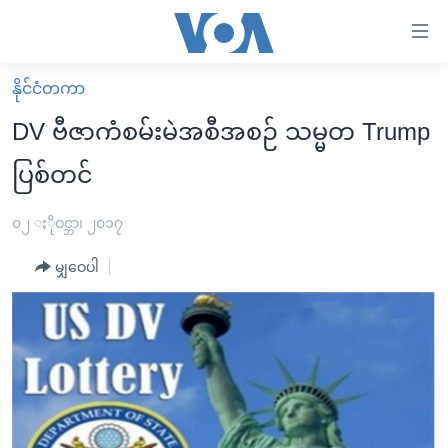
သုံး
ရ
လွယ်ကူ
နိုင်ငံတကာ
မူလစာမျက်နှာ
စေ
DV ဗီဇာကံစမ်းမဲအစီအစဉ် သမ္မတ Trump
မြန်မာ
သည့်
ပြစ်တင်
ကမ္ဘာ့သတင်းများ
Link
ဗွီဒီယို
နိုင်ငံတကာ
၀၂ ႏိုဝင္ဘာ၊ ၂၀၁၇
များ
သတင်းလွတ်လပ်ခွင့်
အမေရိကန်
ပင်မ
မျှဝေပါ
ရပ်ဝန်းတခု လမ်းတခု အလွန်
တရုတ်
အကြောင်းအရာ
သို့
အင်္ဂလိပ်စာလေ့လာမယ်
အစ္စရေး-ပါလက်စတိုင်း
ကျော်
အပတ်စဉ်ကဏ္ဍများ
အမေရိကန်သုံးအီဒီယံ
ကြည့်
ရေဒီယိုနှင့်ရုပ်သံ အချက်အလက်များ
မကြေးမုံရဲ့ အင်္ဂလိပ်စာ
ရေဒီယို
ရန်
ပင်မ
ရေဒီယို/တီဗွီအစီအစဉ်
ရုပ်ရှင်ထဲက အင်္ဂလိပ်စာ
တီဗွီ