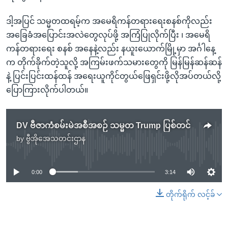
ဒါ့အပြင် သမ္မတထရမ့်က အမေရိကန်တရားရေးစနစ်ကိုလည်း
အခြေခံအပြောင်းအလဲတွေလုပ်ဖို့ အကြံပြုလိုက်ပြီး ၊ အမေရိ
ကန်တရားရေး စနစ် အနေနဲ့လည်း နယူးယောက်မြို့မှာ အင်္ဂါနေ့
က တိုက်ခိုက်တဲ့သူလို့ အကြမ်းဖက်သမားတွေကို မြန်မြန်ဆန်ဆန်
နဲ့ ပြင်းပြင်းထန်ထန် အရေးယူကိုင်တွယ်ဖြေရှင်းဖို့လိုအပ်တယ်လို့
ပြောကြားလိုက်ပါတယ်။
DV ဗီဇာကံစမ်းမဲအစီအစဉ် သမ္မတ Trump ပြစ်တင်
by
ဗွီအိုအေသတင်းဌာန
No media source currently available
0:00
3:14
တိုက်ရိုက် လင့်ခ်