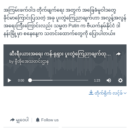
အကြမ်းဖက်ဝါဒ တိုက်ဖျက်ရေး အတွက် အခြေခံမူဝါဒတွေ
ခိုင်မာကြောင်းပြသတဲ့ အခု ပူးတွဲကြေညာချက်ဟာ အလွန့်အလွန်
အရေးကြီးကြောင်းလည်း သမ္မတ Putin က ဗီယက်နမ်နိုင်ငံ ဒါ
နန်းမြို့မှာ စနေနေ့က သတင်းထောက်တွေကို ပြောပါတယ်။
ဆီးရီးယားအရေး ကန်-ရုရှား ပူးတွဲကြေညာချက်ထုတ်မည်
by
ဗွီအိုအေသတင်းဌာန
No media source currently available
0:00
1:23
တိုက်ရိုက် လင့်ခ်
မျှဝေပါ
Follow us