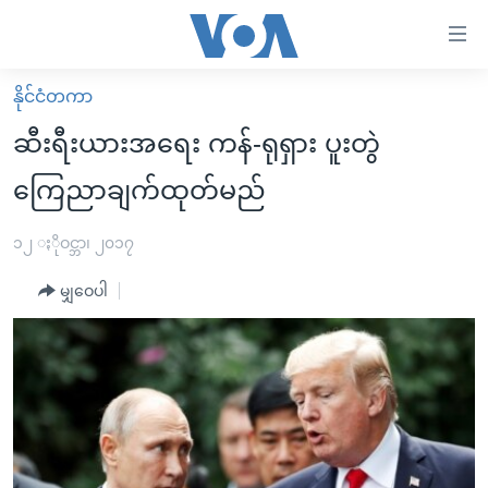
သုံး
ရ
လွယ်ကူ
နိုင်ငံတကာ
မူလစာမျက်နှာ
စေ
ဆီးရီးယားအရေး ကန်-ရုရှား ပူးတွဲ
မြန်မာ
သည့်
ကြေညာချက်ထုတ်မည်
ကမ္ဘာ့သတင်းများ
Link
ဗွီဒီယို
နိုင်ငံတကာ
၁၂ ႏိုဝင္ဘာ၊ ၂၀၁၇
များ
သတင်းလွတ်လပ်ခွင့်
အမေရိကန်
ပင်မ
မျှဝေပါ
ရပ်ဝန်းတခု လမ်းတခု အလွန်
တရုတ်
အကြောင်းအရာ
သို့
အင်္ဂလိပ်စာလေ့လာမယ်
အစ္စရေး-ပါလက်စတိုင်း
ကျော်
အပတ်စဉ်ကဏ္ဍများ
အမေရိကန်သုံးအီဒီယံ
ကြည့်
ရေဒီယိုနှင့်ရုပ်သံ အချက်အလက်များ
မကြေးမုံရဲ့ အင်္ဂလိပ်စာ
ရေဒီယို
ရန်
ပင်မ
ရေဒီယို/တီဗွီအစီအစဉ်
ရုပ်ရှင်ထဲက အင်္ဂလိပ်စာ
တီဗွီ