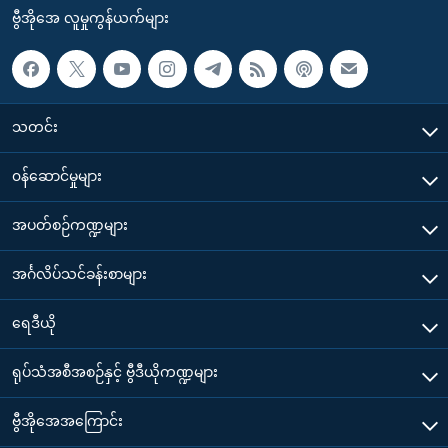
ဗွီအိုအေ လူမှုကွန်ယက်များ
သတင်း
၀န်ဆောင်မှုများ
အပတ်စဉ်ကဏ္ဍများ
အင်္ဂလိပ်သင်ခန်းစာများ
ရေဒီယို
ရုပ်သံအစီအစဉ်နှင့် ဗွီဒီယိုကဏ္ဍများ
ဗွီအိုအေအကြောင်း