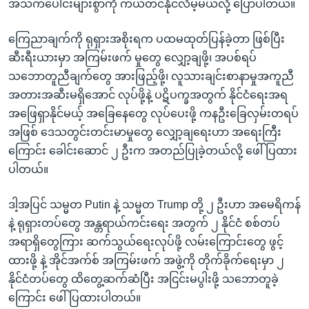
အသက်ပေါင်းများစွာကို ကယ်တင်နိုင်လိမ့်မယ်လို့ ပြောပါတယ်။
ကြေညာချက်ကို ရုရှားအစိုးရက ပထမထုတ်ပြန်ခဲ့တာ ဖြစ်ပြီး
ဆီးရီးယားမှာ အကြမ်းဖက် မှုတွေ လျှော့ချဖို့၊ အပစ်ရပ်
သဘောတူညီချက်တွေ အားဖြည့်ဖို့၊ လူသားချင်းစာနာမှုအကူညီ
အတားအဆီးမရှိအောင် လုပ်ဖို့နဲ့ ပဋိပက္ခအတွက် နိုင်ငံရေးအရ
အဖြေရှာနိုင်မယ့် အခြေနေတွေ လုပ်ပေးဖို့ ကနဦးခြေလှမ်းတရပ်
အဖြစ် ဒေသတွင်းတင်းမာမှုတွေ လျှော့ချရေးဟာ အရေးကြီး
ကြောင်း ခေါင်းဆောင် ၂ ဦးက အတည်ပြုခဲ့တယ်လို့ ဖေါ်ပြထား
ပါတယ်။
ဒါ့အပြင် သမ္မတ Putin နဲ့ သမ္မတ Trump တို့ ၂ ဦးဟာ အမေရိကန်
နဲ့ ရုရှားတပ်တွေ အန္တရာယ်ကင်းရေး အတွက် ၂ နိုင်ငံ စစ်တပ်
အရာရှိတွေကြား ဆက်သွယ်ရေးလုပ်ဖို့ လမ်းကြောင်းတွေ ဖွင့်
ထားဖို့ နဲ့ အိုင်အက်စ် အကြမ်းဖက် အဖွဲ့ကို တိုက်ခိုက်ရေးမှာ ၂
နိုင်ငံတပ်တွေ ထိတွေ့ဆက်ဆံပြီး အငြင်းမပွါးဖို့ သဘောတူခဲ့
ကြောင်း ဖေါ်ပြထားပါတယ်။