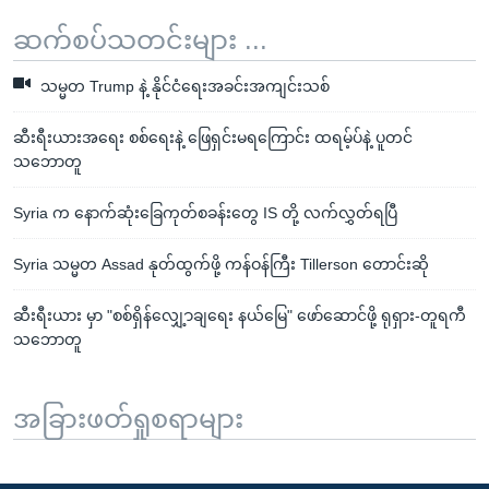
ဆက်စပ်သတင်းများ ...
သမ္မတ Trump နဲ့ နိုင်ငံရေးအခင်းအကျင်းသစ်
ဆီးရီးယားအရေး စစ်ရေးနဲ့ ဖြေရှင်းမရကြောင်း ထရမ့်ပ်နဲ့ ပူတင်
သဘောတူ
Syria က နောက်ဆုံးခြေကုတ်စခန်းတွေ IS တို့ လက်လွှတ်ရပြီ
Syria သမ္မတ Assad နုတ်ထွက်ဖို့ ကန်ဝန်ကြီး Tillerson တောင်းဆို
ဆီးရီးယား မှာ "စစ်ရှိန်လျှေ့ာချရေး နယ်မြေ" ဖော်ဆောင်ဖို့ ရုရှား-တူရကီ
သဘောတူ
အခြားဖတ်ရှုစရာများ