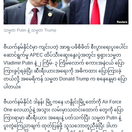
အ
သုတပဒေသာ အင်္ဂလိပ်စာ
ညွန်း
Learning English
စာမျက်နှာ
သို့
ဗွီအိုအေ လူမှုကွန်ယက်များ
သမ္မတ Putin နဲ့ သမ္မတ Trump
ကျော်
ကြည့်
ဗီယက်နမ်နိုင်ငံမှာ ကျင်းပတဲ့ အာရှ-ပဖိစိဖိတ် စီးပွားရေးပူးပေါင်း
ရန်
ဘာသာစကားများ
ဆောင်ရွက်မှု APEC ထိပ်သီးဆွေးနွေးပွဲအတွင်း ရုရှားသမ္မတ
ရှာဖွေ
Vladimir Putin နဲ့ ၂ ကြိမ်- ၃ ကြိမ်လောက် စကားအနဲငယ် ပြော
ရန်
ကြားခွင့်ရခဲ့ပြီး ဆီးရီးယားအရေးကို အဓိကထား ပြောကြားခဲ့
နေရာ
တယ်လို့ အမေရိကန် သမ္မတ Donald Trump က စနေနေ့မှာ ပြော
သို့
ပါတယ်။
ကျော်
ရန်
ဗီယက်နမ်နိုင်ငံ ဒါနန်း မြို့ကနေ ဟနွိုင်းမြို့တော်ကို Air Force
One လေယာဉ်နဲ့ အသွား လမ်းမှာသတင်းထောက် တွေကို ပြော
ကြားရာမှာ ဆီးရီးယား အရေးနဲ့ ပတ်သက်ပြီး သမ္မတ Putin နဲ့
ပူးတွဲကြေညာချက် ထုတ်ပြန်ဖို့ သူသဘောတူညီခဲ့ပြီး ဒါဟာ