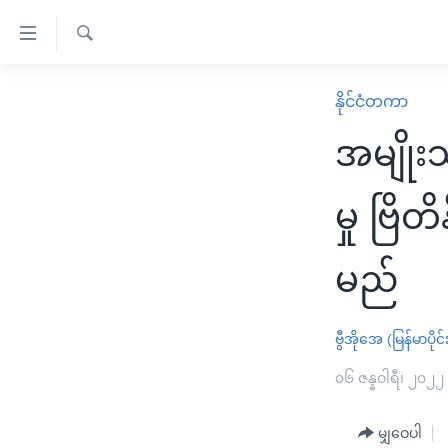
သုံး
ရ
ရှာဖွေ
လွယ်ကူ
မူလစာမျက်နှာ
နိုင်ငံတကာ
ရ
စေ
မြန်မာ
လာ
အမျိုး
သည့်
ဒ်
ကမ္ဘာ့သတင်းများ
Link
ဗွီဒီယို
နိုင်ငံတကာ
မှု ဗြ
များ
သတင်းလွတ်လပ်ခွင့်
အမေရိကန်
ပင်မ
မည်
ရပ်ဝန်းတခု လမ်းတခု အလွန်
တရုတ်
အကြောင်းအရာ
အင်္ဂလိပ်စာလေ့လာမယ်
အစ္စရေး-ပါလက်စတိုင်း
သို့
ဗွီအိုအေ (မြန်မာပိုင်
အပတ်စဉ်ကဏ္ဍများ
အမေရိကန်သုံးအီဒီယံ
ကျော်
ကြည့်
ရေဒီယိုနှင့်ရုပ်သံ အချက်အလက်များ
၀၆ ဇန္နဝါရီ၊ ၂၀၂၂
မကြေးမုံရဲ့ အင်္ဂလိပ်စာ
ရေဒီယို
ရန်
ရေဒီယို/တီဗွီအစီအစဉ်
ရုပ်ရှင်ထဲက အင်္ဂလိပ်စာ
တီဗွီ
ပင်မ
မျှဝေပါ