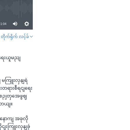
1:04
တိုက်ရိုက် လင့်ခ်
SHARE
အရေးယူမညျ
ျ မကြူးလှနျရဲ
ျးတရားစီရငျရေး
စဉျတှအေဖွဈ
ပါတယျ။
နောကျ အခုလို
ငျးကြူးလှနျခဲ့