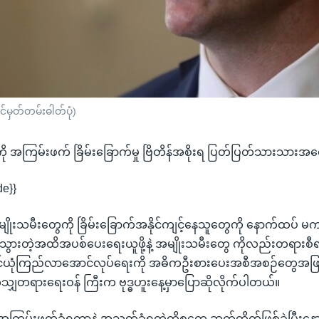
်မှတ်တမ်းဓါတ်ပုံ)
ို အကြမ်းဖက် ခြိမ်းခြောက်မှု ဗြိတိန်အစိုးရ ပြတ်ပြတ်သားသားအ
de}}
ှာ အမျိုးသမီးတွေကို ခြိမ်းခြောက်အနိုင်ကျင့်နေသူတွေကို နောက်ထပ် 
သွားတဲ့အထိအပစ်ပေးရေးယူဖို့နဲ့ အမျိုးသမီးတွေ ကိုလည်းတရားစီ
်ယုံကြည်လာအောင်လုပ်ရေးကို အဓိကဦးစားပေးအစီအစဉ်တွေအဖြစ
တိသျှတရားရေးဝန် ကြီးက ဗုဒ္ဓဟူးနေ့မှာပြောဆိုလိုက်ပါတယ်။
အကြမ်းဖက်ခံရတာနဲ့ အသတ်ခံရတဲ့ကိစ္စတွေ ဆက်တိုက်ဖြစ်ခဲ့ပြီးနေ