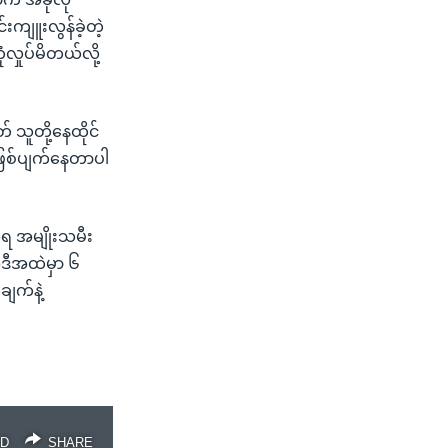
းကျူးလွန်ခဲ့တဲ့
ှုပ်မိတယ်လို့
သူတို့နေထိုင်
ဖြစ်ပျက်နေတာပါ
ရ အမျိုးသမီး
ဲဒီအထဲမှာ ၆
ျက်နဲ့
D
SHARE