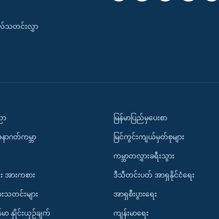
းလ်သတင်းလွှာ
ပညာ
မြန်မာပြည်မှပေးစာ
အနာဂတ်ကမ္ဘာ
မြင်ကွင်းကျယ်မှတ်စုများ
ကမ္ဘာတလွှားခရီးသွား
း အားကစား
ဒီသီတင်းပတ် အာရှနိုင်ငံရေး
ားသတင်းများ
အာရှစီးပွားရေး
်မာ နှိုင်းယှဉ်ချက်
ကျန်းမာရေး