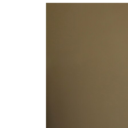
သုတပဒေသာ အင်္ဂလိပ်စာ
အ
ညွန်း
စာမျက်နှာ
သို့
ကျော်
ကြည့်
ရန်
ရှာဖွေ
ရန်
နေရာ
သို့
ကျော်
ရန်