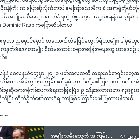
ို့ဝန်ကြီး က ပြောဆိုလိုက်တာပါ။ မကြာသေးမီက ရဲ အရာရှိကိုယ်တိုင်
် အမျိုးသမီးတွေအသတ်ခံရတဲ့ကိစ္စတွေဟာ သူ့အနေနဲ့ အလွန်ပဲ တုံလ
း Dominic Raab ကပြောဆိုပါတယ်။
းစုဟာ ညမှောင်မှောင် တယောက်ထဲမပြင်မထွက်ရဲတာမျိုး၊ ဒါမှမဟုတ် 
 ရိုက်နှက်ခံနေရတာမျိုး စိတ်မကောင်းစရာအခြေအနေတွေ ဟာနေ့စဉ်
ယ်။
 အင်္ဂလန်နဲ့ ဝေလနယ်တွေမှာ ၂၀၂၀ မတ်အလအထိ တရားဝင်စာရင်းတွေအ
၆ သိန်းဟာ အိမ်တွင်းအကြမ်းဖက်မှုခံရတယ်လို့ဖေါ်ပြထားပါတယ်။ အ
ိင်မှုဆိုင်ရာအကြမ်းဖက်ခံရတာဖြစ်ပြီး၊ ၉ သိန်းလောက်ဟာ ရည်ရွယ်ခ
ုက်ပြီး တိုက်ခိုက်စော်ကားခံရ တာဖြစ်ကြောင်းဖေါ်ပြထားပါတယ်။
........
အမျိုးသမီးတွေကို အကြမ်းဖက် ခြိမ်းခြောက်မှု ဗြိတိန်အစိုးရ ပြတ်ပြတ်သားသားအရေးယူမည်
EMBE