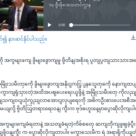
by
ဗွီအိုအေသတင်းဌာန
No media source currently available
0:00
တ်၍ နားဆင်နိုင်ပါသည်။
EMBED
ို အကွမျးဖကျ ခွိမျးခွောကျမှု ဗွိတိနျအစိုးရ ပွတျပွတျသားသား
ှာ အမြိုးသမီးတှကေို ခွိမျးခွောကျအနိုငျကငြ့ျနသေူတှကေို နောကျထပ
ာကျရှံသှားတဲ့အထိအပဈပေးရေးယူဖို့နဲ့ အမြိုးသမီးတှေ ကိုလည
ျသကျဝငျယုံကွညျလာအောငျလုပျရေးကို အဓိကဦးစားပေးအစီအ
ယျလို့ ဗွိတိသြှတရားရေးဝနျ ကွီးက ဗုဒ်ဓဟူးနေ့မှာပွောဆိုလိုကျ
 အကွမျးဖကျခံရတာနဲ့ အသတျခံရတဲ့ကိစ်စတှေ ဆကျတိုကျဖွဈခဲ့ပွီး
ဖို့ဝနျကွီး က ပွောဆိုလိုကျတာပါ။ မကွာသေးမီက ရဲ အရာရှိကိုယျတို