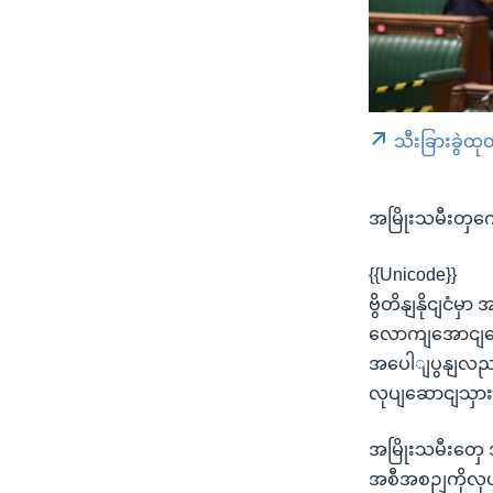
သီးခြားခွဲထု
အမြိုးသမီးတှကေ
{{Unicode}}
ဗွိတိနျနိုငျငံမ
လောကျအောငျကွေ
အပေါျပွနျလည
လုပျဆောငျသှားမ
အမြိုးသမီးတှေ
အစီအစဉျကိုလုပျ