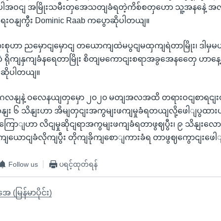
ါအဝငျ အမြိုးသမီးတှအေသတျခံရတဲ့ကိစ်စတှဟော သူ့အနနေဲ့ အလှနျ
ေးဝနျကွီး Dominic Raab ကပွောဆိုပါတယျ။
းစုဟာ ညမှောငျမှောငျ တယောကျထဲမပွငျမထှကျရဲတာမြိုး၊ ဒါမှမဟု
ဘဲ ရိုကျနှကျခံနရေတာမြိုး စိတျမကောငျးစရာအခွအေနတှေေ ဟာန
းဆိုပါတယျ။
ံ အငျ်ဂလနျနဲ့ ဝလေနယျတှမှော ၂၀၂၀ မတျအလအထိ တရားဝငျစာရငျး
သနျး ၆ သိနျးဟာ အိမျတှငျးအကွမျးဖကျမှုခံရတယျလို့ဖေါျပွထား
းကြောျဟာ လိငျမှုဆိုငျရာအကွမျးဖကျခံရတာဖွဈပွီး၊ ၉ သိနျးလ
ကျယောငျခံလိုကျပွီး တိုကျခိုကျစောျကားခံရ တာဖွဈကွောငျးဖ
Follow us
ပရင့်ထုတ်ရန်
ုအေ (မြန်မာပိုင်း)