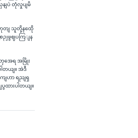
ပဲ တုံလှုပျမိ
တျ သူတို့နထေို
ေ့စဉျဖွဈပကြျန
တှအေရ အမြိုး
ပါတယျ။ အဲဒီ
ောကျဟာ ရညျရှ
ေါျပွထားပါတယျ။