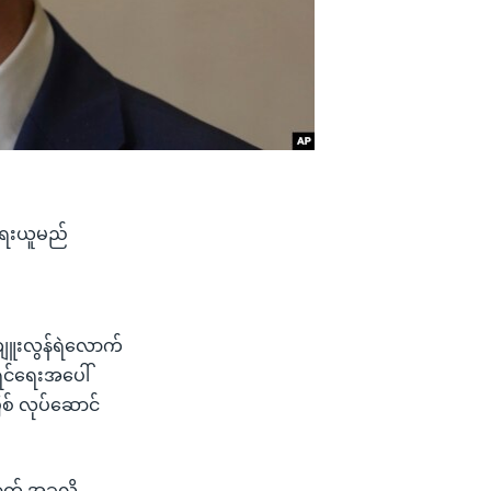
ရေးယူမည်
မကျူးလွန်ရဲလောက်
ရင်ရေးအပေါ်
် လုပ်ဆောင်
ာက် အခုလို