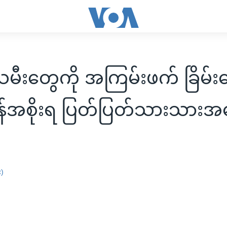
သမီးတွေကို အကြမ်းဖက် ခြိမ်း
ိတိန်အစိုးရ ပြတ်ပြတ်သားသား
း)