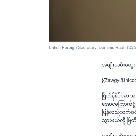
British Foreign Secretary, Dominic Raab (ယခင
အမျိုးသမီးတွေက
{{Zawgyi/Unico
ဗြိတိန်နိုင်ငံမ
အောင်ကြောက်ရွံ
ပြန်လည်သက်ဝင
သွားမယ်လို့ ဗြိ
အမျိုးသမီးတွေ 