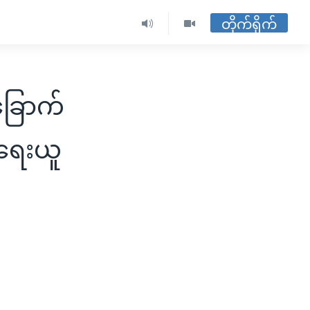
တိုက်ရိုက်
ခြောက်
အရေးယူ