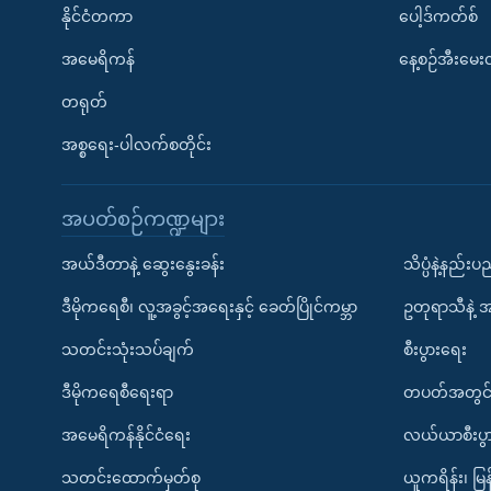
နိုင်ငံတကာ
ပေါ့ဒ်ကတ်စ်
အမေရိကန်
နေ့စဉ်အီးမေ
တရုတ်
အစ္စရေး-ပါလက်စတိုင်း
အပတ်စဉ်ကဏ္ဍများ
အယ်ဒီတာနဲ့ ဆွေးနွေးခန်း
သိပ္ပံနဲ့နည်း
ဒီမိုကရေစီ၊ လူ့အခွင့်အရေးနှင့် ခေတ်ပြိုင်ကမ္ဘာ
ဥတုရာသီနဲ့ 
သတင်းသုံးသပ်ချက်
စီးပွားရေး
ဒီမိုကရေစီရေးရာ
တပတ်အတွင်
အမေရိကန်နိုင်ငံရေး
လယ်ယာစီးပွ
သတင်းထောက်မှတ်စု
ယူကရိန်း၊ မြန