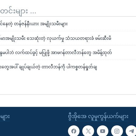
်းများ ...
နေတဲ့ တန်ဇန်နီးယား အမျိုးသမီးများ
်မာအမျိုးသမီး သေဆုံးတဲ့ လုယက်မှု သံသယတရားခံ ဖမ်းဆီးမိ
္ဒမပါဘဲ လက်ထပ်ခွင့် မပြုဖို့ အာဖဂန်တာလီဘန်တွေ အမိန့်ထုတ်
းတွေအပါ် ချုပ်ချယ်တဲ့ တာလီဘန်ကို ပါကစ္စတန်ရှုတ်ချ
ုများ
ဗွီအိုအေ လူမှုကွန်ယက်များ