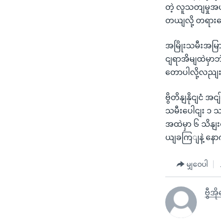
တဲ့ လူသတျမှုအပ
တယျလို့ တရားရ
အမြိုးသမီးအမြာ
ငျရာအိမျထဲမှာ
တောပါလို့လညျ
ဗွိတိနျနိုငျင
သမီးပေါငျး ၁ 
အထဲမှာ ၆ သိနျ
ယျခကြျနဲ့ နော
မျှဝေပါ
ဗွီအိ