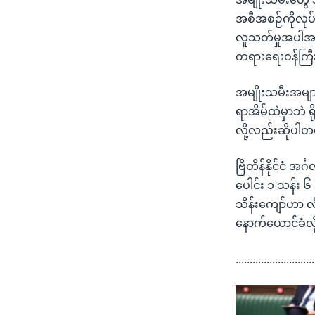
အစီအစဉ်ကိုလုပ်ဖ
လူသတ်မှုအပါအဝင
တရားရေးဝန်ကြီ
အမျိုးသမီးအမျာ
ရာအိမ်ထဲမှာဘဲ
လို့လည်းဆိုပါတ
ဗြိတိန်နိုင်ငံ
ပေါင်း ၁ သန်း 
သိန်းကျော်ဟာ လ
နောက်ယောင်ခံလိ
............................