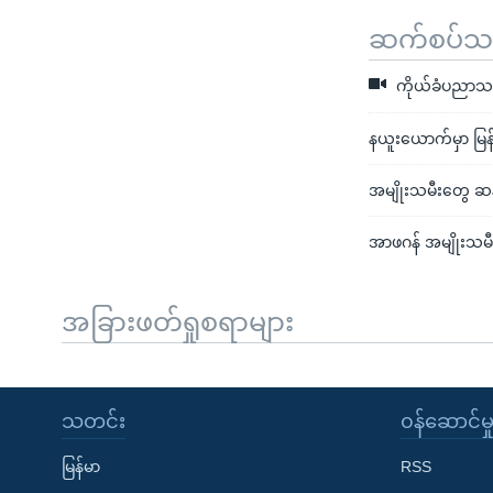
ဆက်စပ်သတင
ကိုယ်ခံပညာသင်
နယူးယောက်မှာ မြန
အမျိုးသမီးတွေ ဆန
အာဖဂန် အမျိုးသမီ
အခြားဖတ်ရှုစရာများ
သတင်း
၀န်ဆောင်မှ
မြန်မာ
RSS