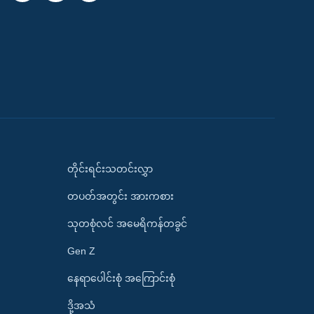
တိုင်းရင်းသတင်းလွှာ
တပတ်အတွင်း အားကစား
သုတစုံလင် အမေရိကန်တခွင်
Gen Z
နေရာပေါင်းစုံ အကြောင်းစုံ
ဒို့အသံ