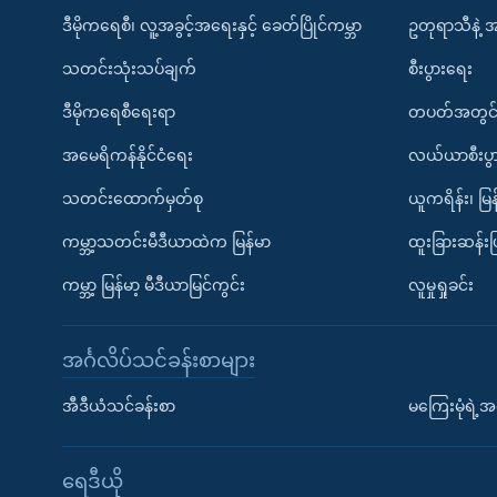
ဒီမိုကရေစီ၊ လူ့အခွင့်အရေးနှင့် ခေတ်ပြိုင်ကမ္ဘာ
ဥတုရာသီနဲ့ 
သတင်းသုံးသပ်ချက်
စီးပွားရေး
ဒီမိုကရေစီရေးရာ
တပတ်အတွင်
အမေရိကန်နိုင်ငံရေး
လယ်ယာစီးပွ
သတင်းထောက်မှတ်စု
ယူကရိန်း၊ မြန
ကမ္ဘာ့သတင်းမီဒီယာထဲက မြန်မာ
ထူးခြားဆန်း
ကမ္ဘာ့ မြန်မာ့ မီဒီယာမြင်ကွင်း
လူမှုရှုခင်း
အင်္ဂလိပ်သင်ခန်းစာများ
အီဒီယံသင်ခန်းစာ
မကြေးမုံရဲ့အင
ရေဒီယို