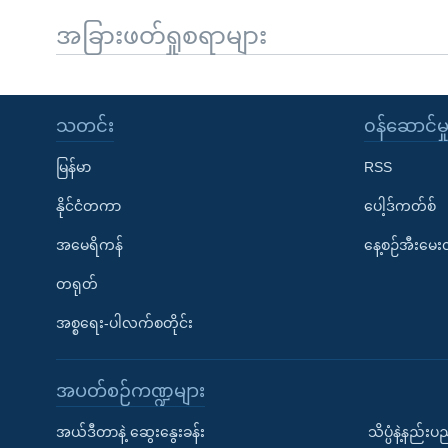
အခြားဖတ်ရှုစရာများ
သတင်း
၀န်ဆောင်မှ
မြန်မာ
RSS
နိုင်ငံတကာ
ပေါ့ဒ်ကတ်စ်
အမေရိကန်
နေ့စဉ်အီးမေ
တရုတ်
အစ္စရေး-ပါလက်စတိုင်း
အပတ်စဉ်ကဏ္ဍများ
အယ်ဒီတာနဲ့ ဆွေးနွေးခန်း
သိပ္ပံနဲ့နည်း