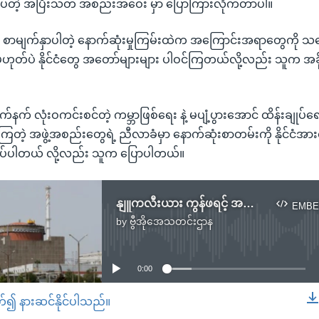
ုံးသပ်တဲ့ အပြီးသတ် အစည်းအဝေး မှာ ပြောကြားလိုက်တာပါ။
၃၆ စာမျက်နှာပါတဲ့ နောက်ဆုံးမှုကြမ်းထဲက အကြောင်းအရာတွေက
ထဲမဟုတ်ပဲ နိုင်ငံတွေ အတော်များများ ပါဝင်ကြတယ်လို့လည်း သူက အခ
် လုံးဝကင်းစင်တဲ့ ကမ္ဘာဖြစ်ရေး နဲ့ မပျံ့ပွားအောင် ထိန်းချုပ်ရ
င်ကြတဲ့ အဖွဲ့အစည်းတွေရဲ့ ညီလာခံမှာ နောက်ဆုံးစာတမ်းကို နိုင်ငံအာ
ုအပ်ပါတယ် လို့လည်း သူက ပြောပါတယ်။
နျူကလီးယား ကွန်ဖရင့် အပြီးသတ်စာတမ်း ရုရှားပိတ်ဆို့
EMBE
by
ဗွီအိုအေသတင်းဌာန
No media source currently available
0:00
တ်၍ နားဆင်နိုင်ပါသည်။
EMBED