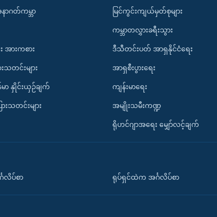
အနာဂတ်ကမ္ဘာ
မြင်ကွင်းကျယ်မှတ်စုများ
ကမ္ဘာတလွှားခရီးသွား
း အားကစား
ဒီသီတင်းပတ် အာရှနိုင်ငံရေး
ားသတင်းများ
အာရှစီးပွားရေး
်မာ နှိုင်းယှဉ်ချက်
ကျန်းမာရေး
ပြားသတင်းများ
အမျိုးသမီးကဏ္ဍ
ရိုဟင်ဂျာအရေး မျှော်လင့်ချက်
်္ဂလိပ်စာ
ရုပ်ရှင်ထဲက အင်္ဂလိပ်စာ