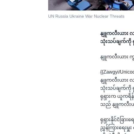
UN Russia Ukraine War Nuclear Threats
နျူကလီးယား လက
သုံးသပ်ချက်ကို 
နျူကလီးယား ကွန်
{{Zawgyi/Unico
နျူကလီးယား လက
သုံးသပ်ချက်ကို
ရုရှားက ယူကရိန်
သည် နျူကလီးယာ 
ရုရှားနိုင်ငံခြ
ညွှန်ကြားရေးမှူ