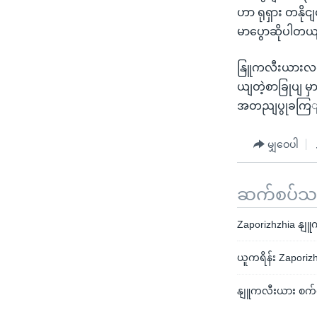
ဟာ ရုရှား တနို
မာပွောဆိုပါတယ
နြူကလီးယားလကျန
ယျတဲ့စာခြုပျ မှ
အတညျပွုခကြျရ
မျှဝေပါ
ဆက်စပ်သတင
Zaporizhzhia နျ
ယူကရိန်း Zaporiz
နျူကလီးယား စက်ရုံ