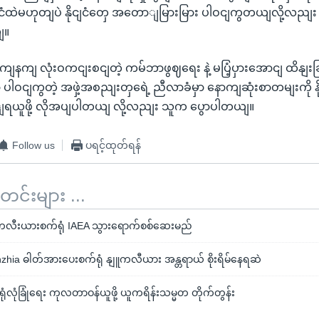
ငျငံထဲမဟုတျပဲ နိုငျငံတှေ အတောျမြားမြား ပါဝငျကွတယျလို့လညျ
ျ။
ကျ လုံးဝကငျးစငျတဲ့ ကမ်ဘာဖွဈရေး နဲ့ မပြံ့ပှားအောငျ ထိနျးခ
ာ ပါဝငျကွတဲ့ အဖှဲ့အစညျးတှရေဲ့ ညီလာခံမှာ နောကျဆုံးစာတမျးကို နို
ယူဖို့ လိုအပျပါတယျ လို့လညျး သူက ပွောပါတယျ။
Follow us
ပရင့်ထုတ်ရန်
်းများ ...
ူကလီးယားစက်ရုံ IAEA သွားရောက်စစ်ဆေးမည်
hzhia ဓါတ်အားပေးစက်ရုံ နျူကလီယား အန္တရာယ် စိုးရိမ်နေရဆဲ
လုံခြုံရေး ကုလတာဝန်ယူဖို့ ယူကရိန်းသမ္မတ တိုက်တွန်း