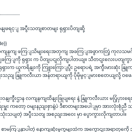
.................
ျဖရင့ျ အပွီးသတျစာတမျး ရုရှားပိတျဆို့
de}}
ကျနကျ ဖကြျသိမျးရေးအတှကျ အခကြျအခွာကတြဲ့ ကုလသမဂ်ဂ
ျခကြျကို ရုရှား က ပိတျပငျလိုကျပါတယျ။ သီတငျးလေးပတျကွာမွင့ျ
ှားက ယူကရိနျးကို ကြူးကြောျပွီး ဥရောပရဲ့ အကွီးမားဆုံး နြူ
ခွငျးသညျ နြူကလီးယာ အန်တရာယျကို ပိုမိုမွင့ျမားစတေယျလို့ ဝ
ွားရေးဝနျကွီးဌာန လကျနကျထိနျးခြုပျရေး နဲ့ နြူကလီးယား မပြံ့ပှ
းမှူး ကတော့ ဝမျးနညျးစှာနဲ့ပဲ ဒီစာတမျးအပေါျမှာ အားလုံးစုံညီ သ
လို သုံးသပျတဲ့ အပွီးသတျ အစညျးအဝေး မှာ ပွောကွားလိုကျတာပါ။
၃၆ စာမကြျနှာပါတဲ့ နောကျဆုံးမှုကွမျးထဲက အကွောငျးအရာတှက