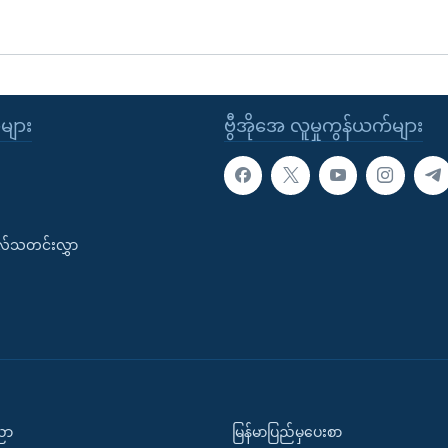
ုများ
ဗွီအိုအေ လူမှုကွန်ယက်များ
းလ်သတင်းလွှာ
ပညာ
မြန်မာပြည်မှပေးစာ