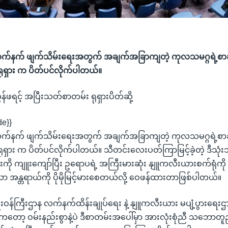
်နက် ဖျက်သိမ်းရေးအတွက် အချက်အခြာကျတဲ့ ကုလသမဂ္ဂရဲ့စာခ
ရုရှား က ပိတ်ပင်လိုက်ပါတယ်။
ဖရင့် အပြီးသတ်စာတမ်း ရုရှားပိတ်ဆို့
de}}
်နက် ဖျက်သိမ်းရေးအတွက် အချက်အခြာကျတဲ့ ကုလသမဂ္ဂရဲ့စာခ
 ရုရှား က ပိတ်ပင်လိုက်ပါတယ်။ သီတင်းလေးပတ်ကြာမြင့်ခဲ့တဲ့ ဒီသု
းကို ကျူးကျော်ပြီး ဥရောပရဲ့ အကြီးမားဆုံး နျူကလီးယားစက်ရုံကို သ
အန္တရာယ်ကို ပိုမိုမြင့်မားစေတယ်လို့ ဝေဖန်ထားတာဖြစ်ပါတယ်။
ားရေးဝန်ကြီးဌာန လက်နက်ထိန်းချုပ်ရေး နဲ့ နျူကလီးယား မပျံ့ပွား
း ကတော့ ဝမ်းနည်းစွာနဲ့ပဲ ဒီစာတမ်းအပေါ်မှာ အားလုံးစုံညီ သဘောတူည