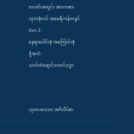
တပတ်အတွင်း အားကစား
သုတစုံလင် အမေရိကန်တခွင်
Gen Z
နေရာပေါင်းစုံ အကြောင်းစုံ
ဒို့အသံ
သက်တံရောင်သတင်းလွှာ
သုတပဒေသာ အင်္ဂလိပ်စာ