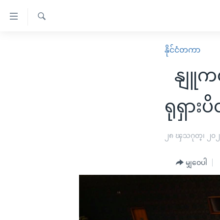
သုံး
ရ
ရှာဖွေ
လွယ်ကူ
မူလစာမျက်နှာ
နိုင်ငံတကာ
ရ
စေ
မြန်မာ
လာ
နျူကလီ
သည့်
ဒ်
ကမ္ဘာ့သတင်းများ
Link
ဗွီဒီယို
နိုင်ငံတကာ
ရုရှားပိ
များ
သတင်းလွတ်လပ်ခွင့်
အမေရိကန်
ပင်မ
ရပ်ဝန်းတခု လမ်းတခု အလွန်
တရုတ်
၂၈ ၾသဂုတ္၊ ၂၀
အကြောင်းအရာ
အင်္ဂလိပ်စာလေ့လာမယ်
အစ္စရေး-ပါလက်စတိုင်း
သို့
မျှဝေပါ
အပတ်စဉ်ကဏ္ဍများ
အမေရိကန်သုံးအီဒီယံ
ကျော်
ကြည့်
ရေဒီယိုနှင့်ရုပ်သံ အချက်အလက်များ
မကြေးမုံရဲ့ အင်္ဂလိပ်စာ
ရေဒီယို
ရန်
ရေဒီယို/တီဗွီအစီအစဉ်
ရုပ်ရှင်ထဲက အင်္ဂလိပ်စာ
တီဗွီ
ပင်မ