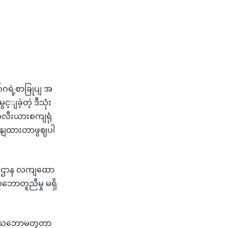
ရဲ့စာခြုပျ အ
ခဲ့တဲ့ ဒီသုံး
ကလီးယားစကျရုံ
ဖေနျထားတာဖွဈပါ
ားရေးဌာန လကျထော
ဘောတူညီမှု မရှိ
ေို သဘောမတူတာ