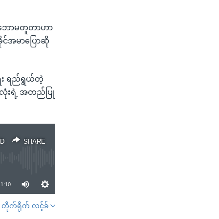
ို သဘောမတူတာဟာ
ိုင်အမာပြောဆို
ေး ရည်ရွယ်တဲ့
းလုံးရဲ့ အတည်ပြု
D
SHARE
1:10
တိုက်ရိုက် လင့်ခ်
SHARE