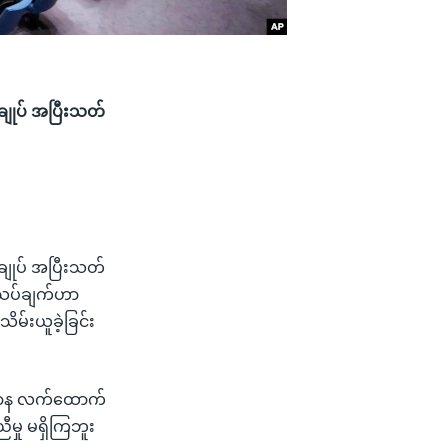
ျုပ် အပြီးသတ်
ျုပ် အပြီးသတ်
ံးသပ်ချက်ဟာ
ိမ်းယူခဲ့ခြင်း
ရေးဌာန လက်ထောက်
ီမှု မရှိကြဘူး