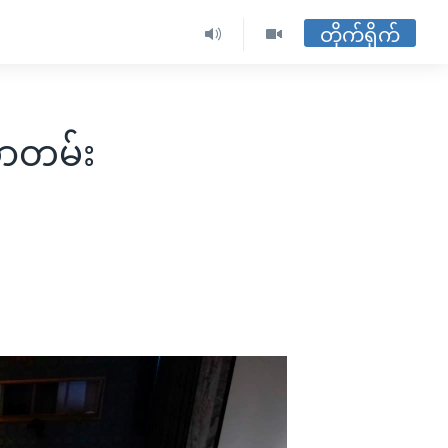
တိုက်ရိုက်
စာတမ်း