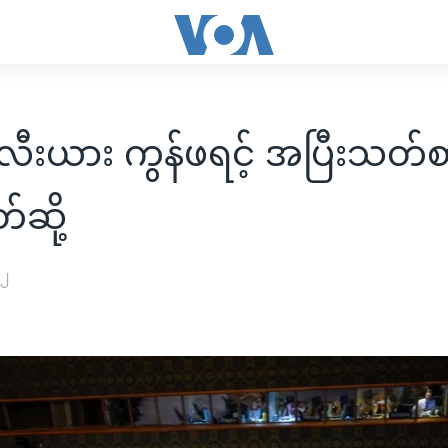
းယား ကွန်ဖရင့် အပြီးသတ်
တ်ဆို့
၂၂