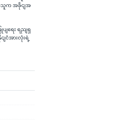
း သူက အခိုငျအ
ြုပျရေး ရညျရှ
ငျငံအားလုံးရဲ့