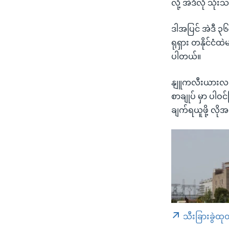
လို့ အဲဒီလို သ
ဒါအပြင် အဲဒီ 
ရုရှား တနိုင်ငံ
ပါတယ်။
နျူကလီးယားလက်နက
စာချုပ် မှာ ပါဝ
ချက်ရယူဖို့ လိ
သီးခြားခွဲထု