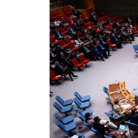
သုတပဒေသာ အင်္ဂလိပ်စာ
အ
ညွန်း
စာမျက်နှာ
သို့
ကျော်
ကြည့်
ရန်
ရှာဖွေ
ရန်
နေရာ
သို့
ကျော်
ရန်