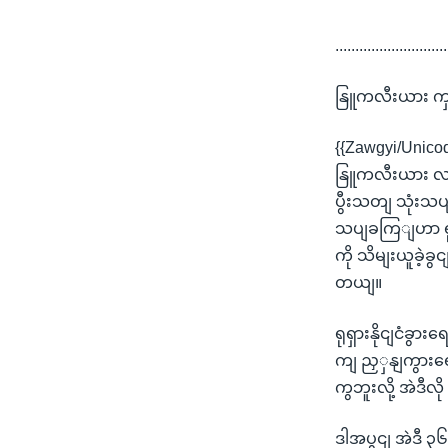
............................
နြူကလီးယား ကှန
{{Zawgyi/Unico
နြူကလီးယား လ
ပွီးသတျ သုံးသပ
သပျခကြျဟာ ရုရ
ကို သိမျးယူခဲ့
တယျ။
ရုရှားနိုငျငံခ
ကျ ညှှနျကွားရေ
ကွဘူးလို့ အဲဒီ
ဒါအပွငျ အဲဒီ 