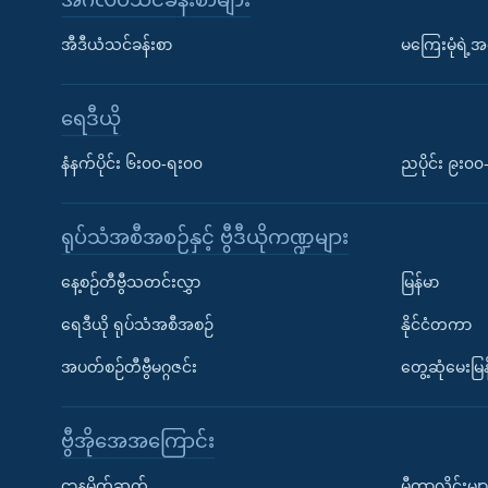
အီဒီယံသင်ခန်းစာ
မကြေးမုံရဲ့အင
ရေဒီယို
နံနက်ပိုင်း ၆း၀၀-ရး၀၀
ညပိုင်း ၉း၀
ရုပ်သံအစီအစဉ်နှင့် ဗွီဒီယိုကဏ္ဍများ
နေ့စဉ်တီဗွီသတင်းလွှာ
မြန်မာ
ရေဒီယို ရုပ်သံအစီအစဉ်
နိုင်ငံတကာ
အပတ်စဉ်တီဗွီမဂ္ဂဇင်း
တွေ့ဆုံမေးမြန
ဗွီအိုအေအကြောင်း
ဌာနမိတ်ဆက်
မီတာလှိုင်းမျာ