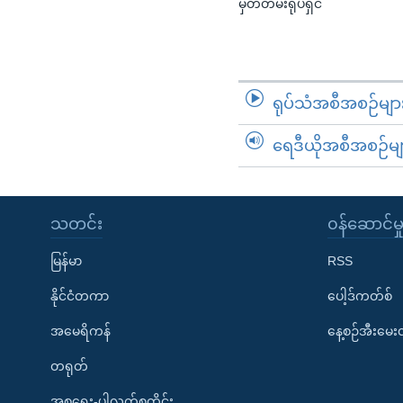
မှတ်တမ်းရုပ်ရှင်
ရုပ်သံအစီအစဉ်မျာ
ရေဒီယိုအစီအစဉ်မျ
သတင်း
၀န်ဆောင်မှ
မြန်မာ
RSS
နိုင်ငံတကာ
ပေါ့ဒ်ကတ်စ်
အမေရိကန်
နေ့စဉ်အီးမေ
တရုတ်
အစ္စရေး-ပါလက်စတိုင်း