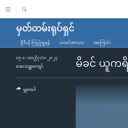
သုံး
ရ
ရှာဖွေ
လွယ်ကူ
မူလစာမျက်နှာ
မှတ်တမ်းရုပ်ရှင်
ရ
စေ
မြန်မာ
လာ
ဗွီဒီယို ကြည့်ရှုရန်
သတင်းစာသား
အကြောင်း
သည့်
ဒ်
ကမ္ဘာ့သတင်းများ
Link
ဗွီဒီယို
နိုင်ငံတကာ
၀၅ ေအာက္တိုဘာ၊ ၂၀၂၃
မိခင် ယူကရိန
များ
အေးသန္တာကျော်
သတင်းလွတ်လပ်ခွင့်
အမေရိကန်
ပင်မ
ရပ်ဝန်းတခု လမ်းတခု အလွန်
တရုတ်
အကြောင်းအရာ
အင်္ဂလိပ်စာလေ့လာမယ်
အစ္စရေး-ပါလက်စတိုင်း
မျှဝေပါ
သို့
အပတ်စဉ်ကဏ္ဍများ
အမေရိကန်သုံးအီဒီယံ
ကျော်
ကြည့်
ရေဒီယိုနှင့်ရုပ်သံ အချက်အလက်များ
မကြေးမုံရဲ့ အင်္ဂလိပ်စာ
ရေဒီယို
ရန်
ရေဒီယို/တီဗွီအစီအစဉ်
ရုပ်ရှင်ထဲက အင်္ဂလိပ်စာ
တီဗွီ
ပင်မ