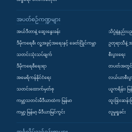
အပတ်စဉ်ကဏ္ဍများ
အယ်ဒီတာနဲ့ ဆွေးနွေးခန်း
သိပ္ပံနဲ့နည်း
ဒီမိုကရေစီ၊ လူ့အခွင့်အရေးနှင့် ခေတ်ပြိုင်ကမ္ဘာ
ဥတုရာသီနဲ့ 
သတင်းသုံးသပ်ချက်
စီးပွားရေး
ဒီမိုကရေစီရေးရာ
တပတ်အတွင်
အမေရိကန်နိုင်ငံရေး
လယ်ယာစီးပွ
သတင်းထောက်မှတ်စု
ယူကရိန်း၊ မြန
ကမ္ဘာ့သတင်းမီဒီယာထဲက မြန်မာ
ထူးခြားဆန်း
ကမ္ဘာ့ မြန်မာ့ မီဒီယာမြင်ကွင်း
လူမှုရှုခင်း
အင်္ဂလိပ်သင်ခန်းစာများ