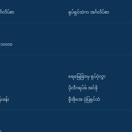
်္ဂလိပ်စာ
ရုပ်ရှင်ထဲက အင်္ဂလိပ်စာ
၀-၁၀း၀၀
ရေမြေခြားမှ ရုပ်ပုံလွှာ
ပိုလီဂရပ်ဖ်.အင်ဖို
်းခန်း
ဗွီအိုအေ ပုံပြရုပ်သံ
း