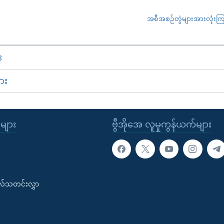
အစီအစဉ်တွဲများအားလုံးကြည့
း
ား
ုများ
ဗွီအိုအေ လူမှုကွန်ယက်များ
းလ်သတင်းလွှာ