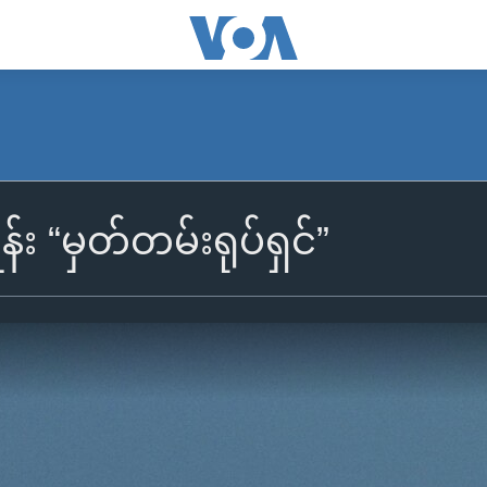
်း “မှတ်တမ်းရုပ်ရှင်”