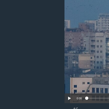
သုတပဒေသာ အင်္ဂလိပ်စာ
အ
ညွန်း
စာမျက်နှာ
သို့
ကျော်
ကြည့်
ရန်
ရှာဖွေ
ရန်
နေရာ
သို့
ကျော်
ရန်
0:00