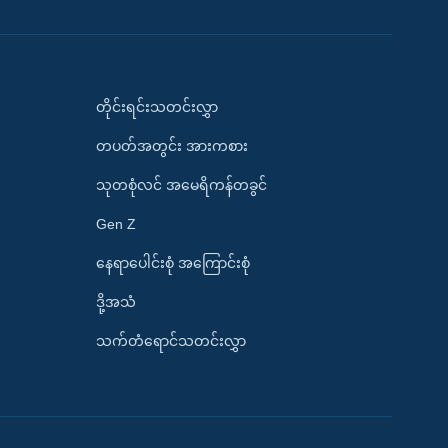
တိုင်းရင်းသတင်းလွှာ
တပတ်အတွင်း အားကစား
သုတစုံလင် အမေရိကန်တခွင်
Gen Z
နေရာပေါင်းစုံ အကြောင်းစုံ
ဒို့အသံ
သက်တံရောင်သတင်းလွှာ