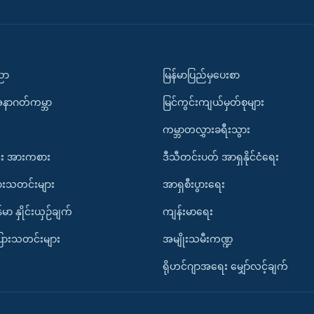
ပညာ
မြန်မာပြည်မှပေးစာ
အနာဂတ်ကမ္ဘာ
မြင်ကွင်းကျယ်မှတ်စုများ
ကမ္ဘာတလွှားခရီးသွား
း အားကစား
ဒီသီတင်းပတ် အာရှနိုင်ငံရေး
ားသတင်းများ
အာရှစီးပွားရေး
်မာ နှိုင်းယှဉ်ချက်
ကျန်းမာရေး
ပြားသတင်းများ
အမျိုးသမီးကဏ္ဍ
ရိုဟင်ဂျာအရေး မျှော်လင့်ချက်