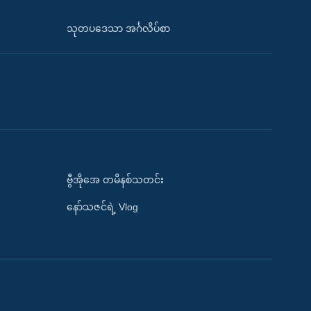
သုတပဒေသာ အင်္ဂလိပ်စာ
ဗွီအိုအေ တမိနစ်သတင်း
နော်သဇင်ရဲ့ Vlog