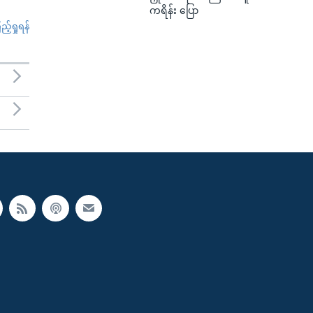
ကရိန်း ပြော
်ရှုရန်