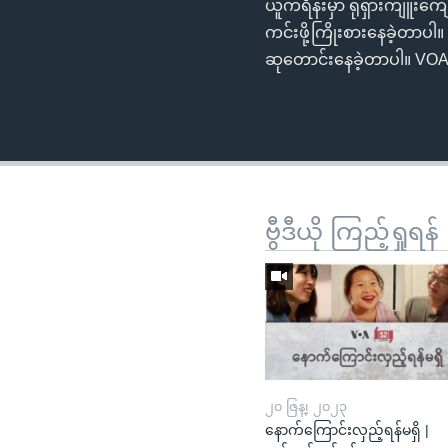
ယူကရိန်းမှာ ရုရှားကျူးကျ
ကင်းဖို့ကြိုးစားနေခဲ့တာပါ။ 
ဆုတောင်းနေခဲ့တာပါ။ VOA 
ဗွီဒီယို ကြည့်ရှုရန်
၂၀ ဇြန္၊ ၂၀၂၃
နောက်ကြောင်းလှည့်ရန်မရှိ |