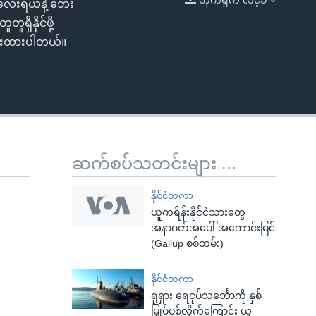
းလေးရယ်နဲ့ ဘေး
EMBED
ရှိနိုင်ဖို့
ပေးထားပါတယ်။
ဆက်စပ်သတင်းများ ...
နိုင်ငံတကာ
ယူကရိန်းနိုင်ငံသားတွေ
အနာဂတ်အပေါ် အကောင်းမြင်
(Gallup စစ်တမ်း)
နိုင်ငံတကာ
ရုရှား ရေငုပ်သင်္ဘောကို နှစ်
မြှုပ်ပစ်လိုက်ကြောင်း ယူ