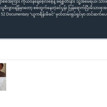
ော်စစ်အကြား ကိုယ်ဝန်နေ့စေ့လစေ့နဲ့ ခရစ္စတီးနား သူ့အမေရယ်၊ သာ
သူမီးဖွားချိန်မှာတော့ စစ်ထွက်နေတဲ့ခင်ပွန်း ပြန်ရောက်ပြီးမိသားစုအတူတူ
52 Documentary “ယူကရိန်းမိခင်” မှတ်တမ်းရုပ်ရှင်မှာ တင်ဆက်