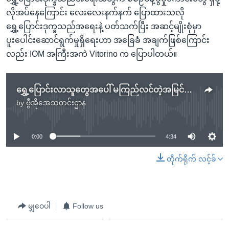
လိုအပ်နေကြောင်း လေးလေးနက်နက် ပြောထားသလို
ရွှေ့ပြောင်းဒုက္ခသည်အရေးနဲ့ ပတ်သက်ပြီး အဆင့်မျိုးစုံမှာ
ပူးပေါင်းဆောင်ရွက်မှုရှိရေးဟာ အခြေခံ အချက်ဖြစ်ကြောင်း
လည်း IOM အကြီးအကဲ Vitorino က ပြောပါတယ်။
ရွှေ့ပြောင်းလာသူတွေအပေါ် မကြည်လင်တဲ့အမြင်မထားဖို့ ကုလပြော
by
ဗွီအိုအေသတင်းဌာန
No media source currently available
0:00
4:34
တိုက်ရိုက် လင့်ခ်
မျှဝေပါ
Follow us