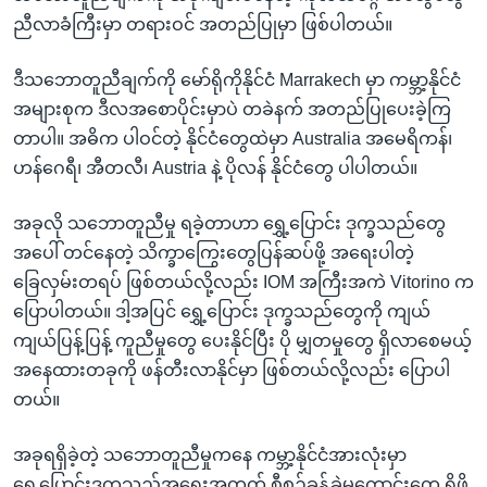
ညီလာခံကြီးမှာ တရားဝင် အတည်ပြုမှာ ဖြစ်ပါတယ်။
ဒီသဘောတူညီချက်ကို မော်ရိုကိုနိုင်ငံ Marrakech မှာ ကမ္ဘာ့နိုင်ငံ
အများစုက ဒီလအစောပိုင်းမှာပဲ တခဲနက် အတည်ပြုပေးခဲ့ကြ
တာပါ။ အဓိက ပါဝင်တဲ့ နိုင်ငံတွေထဲမှာ Australia အမေရိကန်၊
ဟန်ဂေရီ၊ အီတလီ၊ Austria နဲ့ ပိုလန် နိုင်ငံတွေ ပါပါတယ်။
အခုလို သဘောတူညီမှု ရခဲ့တာဟာ ရွှေ့ပြောင်း ဒုက္ခသည်တွေ
အပေါ် တင်နေတဲ့ သိက္ခာကြွေးတွေပြန်ဆပ်ဖို့ အရေးပါတဲ့
ခြေလှမ်းတရပ် ဖြစ်တယ်လို့လည်း IOM အကြီးအကဲ Vitorino က
ပြောပါတယ်။ ဒါ့အပြင် ရွှေ့ပြောင်း ဒုက္ခသည်တွေကို ကျယ်
ကျယ်ပြန့်ပြန့် ကူညီမှုတွေ ပေးနိုင်ပြီး ပို မျှတမှုတွေ ရှိလာစေမယ့်
အနေထားတခုကို ဖန်တီးလာနိုင်မှာ ဖြစ်တယ်လို့လည်း ပြောပါ
တယ်။
အခုရရှိခဲ့တဲ့ သဘောတူညီမှုကနေ ကမ္ဘာ့နိုင်ငံအားလုံးမှာ
ရွှေ့ပြောင်းဒုက္ခသည်အရေးအတွက် စီစဉ်ခန့်ခွဲမှုကောင်းတွေ ရှိဖို့