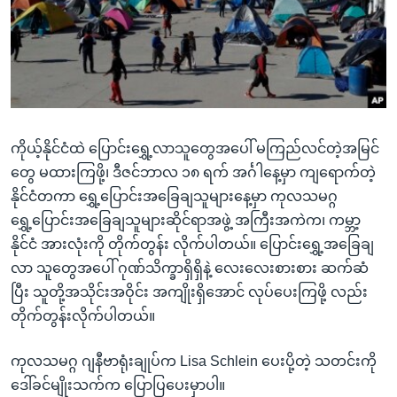
အ
သုတပဒေသာ အင်္ဂလိပ်စာ
ညွန်း
Learning English
စာမျက်နှာ
သို့
ဗွီအိုအေ လူမှုကွန်ယက်များ
ကျော်
ကြည့်
ကိုယ့်နိုင်ငံထဲ ပြောင်းရွှေ့လာသူတွေအပေါ် မကြည်လင်တဲ့အမြင်
ရန်
ဘာသာစကားများ
တွေ မထားကြဖို့၊ ဒီဇင်ဘာလ ၁၈ ရက် အင်္ဂါနေ့မှာ ကျရောက်တဲ့
ရှာဖွေ
နိုင်ငံတကာ ရွှေ့ပြောင်းအခြေချသူများနေ့မှာ ကုလသမဂ္ဂ
ရန်
ရွှေ့ပြောင်းအခြေချသူများဆိုင်ရာအဖွဲ့ အကြီးအကဲက၊ ကမ္ဘာ့
နေရာ
နိုင်ငံ အားလုံးကို တိုက်တွန်း လိုက်ပါတယ်။ ပြောင်းရွှေ့အခြေချ
သို့
လာ သူတွေအပေါ် ဂုဏ်သိက္ခာရှိရှိနဲ့ လေးလေးစားစား ဆက်ဆံ
ကျော်
ပြီး သူတို့အသိုင်းအဝိုင်း အကျိုးရှိအောင် လုပ်ပေးကြဖို့ လည်း
ရန်
တိုက်တွန်းလိုက်ပါတယ်။
ကုလသမဂ္ဂ ဂျနီဗာရုံးချုပ်က Lisa Schlein ပေးပို့တဲ့ သတင်းကို
ဒေါ်ခင်မျိုးသက်က ပြောပြပေးမှာပါ။