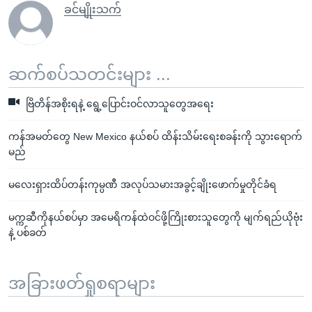
ခင်မျိုးသက်
ဆက်စပ်သတင်းများ ...
ဗြိတိန်အစိုးရနဲ့ ရွေ့ပြောင်းဝင်လာသူတွေအရေး
ကန်အမတ်တွေ New Mexico နယ်စပ် ထိန်းသိမ်းရေးစခန်းကို သွားရောက်
မည်
မလေးရှားထိပ်တန်းကုမ္ပဏီ အလုပ်သမားအခွင့်ချိုးဖောက်မှုတိုင်ခံရ
မက္ကဆီကိုနယ်စပ်မှာ အမေရိကန်ထဲဝင်ဖို့ကြိုးစားသူတွေကို မျက်ရည်ယိုဗုံး
နဲ့ ပစ်ခတ်
အခြားဖတ်ရှုစရာများ