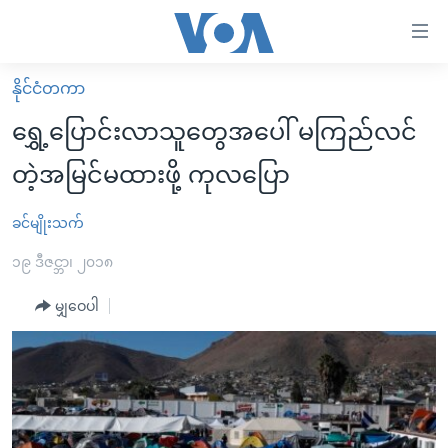
သုံး
ရ
လွယ်ကူ
နိုင်ငံတကာ
မူလစာမျက်နှာ
စေ
ရွှေ့ပြောင်းလာသူတွေအပေါ် မကြည်လင်
မြန်မာ
သည့်
တဲ့အမြင်မထားဖို့ ကုလပြော
ကမ္ဘာ့သတင်းများ
Link
ဗွီဒီယို
နိုင်ငံတကာ
ခင်မျိုးသက်
များ
သတင်းလွတ်လပ်ခွင့်
အမေရိကန်
၁၉ ဒီဇင္ဘာ၊ ၂၀၁၈
ပင်မ
ရပ်ဝန်းတခု လမ်းတခု အလွန်
တရုတ်
အကြောင်းအရာ
မျှဝေပါ
သို့
အင်္ဂလိပ်စာလေ့လာမယ်
အစ္စရေး-ပါလက်စတိုင်း
ကျော်
အပတ်စဉ်ကဏ္ဍများ
အမေရိကန်သုံးအီဒီယံ
ကြည့်
ရေဒီယိုနှင့်ရုပ်သံ အချက်အလက်များ
မကြေးမုံရဲ့ အင်္ဂလိပ်စာ
ရေဒီယို
ရန်
ပင်မ
ရေဒီယို/တီဗွီအစီအစဉ်
ရုပ်ရှင်ထဲက အင်္ဂလိပ်စာ
တီဗွီ