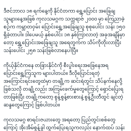
ဒီဇင်ဘာလ ၁၈ ရက်နေ့ကို နိုင်ငံတကာ ရွှေ့ပြောင်း အခြေချ
သူများနေ့အဖြစ် ကုလသမဂ္ဂက သက္ကရာဇ် ၂၀၀၀ မှာ ကြေညာခဲ့
စဉ်က ကမ္ဘာတဝှမ်း ပြောင်းရွှေ့အခြေချသူ စုစုပေါင်း သန်း ၁၅၀
ရှိခဲ့တာပါ။ ဒါပေမယ့် နှစ်ပေါင်း ၁၈ နှစ်ကြာလာတဲ့ အခုအချိန်မှာ
တော့ ရွှေ့ပြောင်းအခြေချသူ အရေတွက်က သိပ်ကိုတိုးလာပြီး
သန်းပေါင်း ၂၅၈ သန်းဖြစ်လာနေပါပြီ။
ကိုယ့်နိုင်ငံကနေ တခြားနိုင်ငံကို စီးပွါးရေးအခြေနေအရ
ပြောင်းရွှေ့ကြသူက များပါတယ်။ ဒီလိုပြောင်းရတဲ့
အကြောင်းရင်းတွေထဲမှာ တချို့က ဆင်းရဲတွင်း သိပ်နက်နေလို့
ဖြစ်သလို တချို့လည်း အကြမ်းဖက်မှုတွေကြောင့် ရှောင်ပြေးရ
တာဖြစ်ပြီး တချို့ကတော့ စွန့်စွန့်စားစားနဲ့ စွန့်ဦးတီထွင် ချင်တဲ့
ဆန္ဒတွေကြောင့် ဖြစ်ပါတယ်။
ကုလသမဂ္ဂ စာရင်းဇယားတွေ အရတော့ ပြည်တွင်းစစ်တွေ
ကြောင့် အိုးအိမ်စွန့်ခွါ ထွက်ပြေးရသူကလည်း နောက်ထပ် သန်း