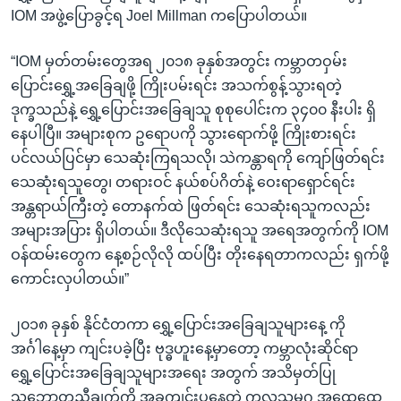
IOM အဖွဲ့ပြောခွင့်ရ Joel Millman ကပြောပါတယ်။
“IOM မှတ်တမ်းတွေအရ ၂၀၁၈ ခုနှစ်အတွင်း ကမ္ဘာတဝှမ်း
ပြောင်းရွှေ့အခြေချဖို့ ကြိုးပမ်းရင်း အသက်စွန့်သွားရတဲ့
ဒုက္ခသည်နဲ့ ရွှေ့ပြောင်းအခြေချသူ စုစုပေါင်းက ၃၄၀၀ နီးပါး ရှိ
နေပါပြီ။ အများစုက ဥရောပကို သွားရောက်ဖို့ ကြိုးစားရင်း
ပင်လယ်ပြင်မှာ သေဆုံးကြရသလို၊ သဲကန္တာရကို ကျော်ဖြတ်ရင်း
သေဆုံးရသူတွေ၊ တရားဝင် နယ်စပ်ဂိတ်နဲ့ ဝေးရာရှောင်ရင်း
အန္တရာယ်ကြီးတဲ့ တောနက်ထဲ ဖြတ်ရင်း သေဆုံးရသူကလည်း
အများအပြား ရှိပါတယ်။ ဒီလိုသေဆုံးရသူ အရေအတွက်ကို IOM
ဝန်ထမ်းတွေက နေ့စဉ်လိုလို ထပ်ပြီး တိုးနေရတာကလည်း ရှက်ဖို့
ကောင်းလှပါတယ်။”
၂၀၁၈ ခုနှစ် နိုင်ငံတကာ ရွှေ့ပြောင်းအခြေချသူများနေ့ ကို
အင်္ဂါနေ့မှာ ကျင်းပခဲ့ပြီး ဗုဒ္ဓဟူးနေ့မှာတော့ ကမ္ဘာလုံးဆိုင်ရာ
ရွှေ့ပြောင်းအခြေချသူများအရေး အတွက် အသိမှတ်ပြု
သဘောတူညီချက်ကို အခုကျင်းပနေတဲ့ ကုလသမဂ္ဂ အထွေထွေ