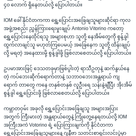
၄၀ လောက် ရှိနေတယ်လို့ ပြောပါတယ်။
IOM ခေါ် နိုင်ငံတကကာ ရွှေ့ပြောင်းအခြေချသူများဆိုင်ရာ ကုလ
အဖွဲ့အစည်း ညွှန်ကြားရေးမှုးချုပ် Antonio Vitorino ကတော့
ရွှေ့ပြောင်းနေထိုင်ရသူ အများစုဟာ သူတို့ နေအိမ်တွေကို စွန့်ခွါ
ထွက်လာချင်သူ မဟုတ်ကြပေမယ့် အခြေနေက သူတို့ ထိန်းချုပ်
လို့ မရတဲ့ အနေထားမို့ စွန့်ခွါဖို့ ဖြစ်လာစေတယ်လို့ ပြောပါတယ်။
ဥပမာအားဖြင့် ဒေသတခုမှာဖြစ်ပွါးတဲ့ ရာသီဥတုနဲ့ ဆက်နွယ်နေ
တဲ့ ကပ်ဘေးဆိုက်ရောက်တာနဲ့ သဘာဝဘေးအန္တရာယ် ကျ
ရောက် တာတွေ ကနေ တနှစ်တနှစ် လူဦးရေ သန်းနဲ့ချီပြီး အိုးအိမ်
စွန့်ခွါ ရွှေ့ပြောင်းဖို့ ဖြစ်လာစေတယ်လို့ ပြောပါတယ်။
ကမ္ဘာတဝှမ်း အခုလို ရွှေ့ပြောင်းအခြေချသူ အများအပြား
အတွက် ကြီးမားတဲ့ အန္တရာယ်တွေနဲ့ ကြုံတွေ့နေရတယ်လို့ IOM
အကြီးအကဲ Votorino ရဲ့ ပြောကြားချက်ကို နိုင်ငံတကာ
ရွှေ့ပြောင်းအခြေချသူများနေ့ ဂျနီဗာ သတင်းစာရှင်းလင်းပွဲမှာ