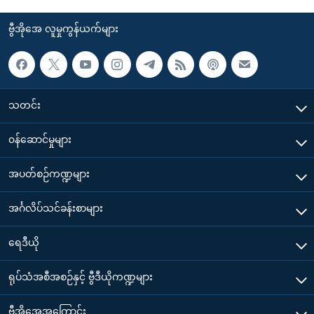
ဗွီအိုအေ လူမှုကွန်ယက်များ
သတင်း
၀န်ဆောင်မှုများ
အပတ်စဉ်ကဏ္ဍများ
အင်္ဂလိပ်သင်ခန်းစာများ
ရေဒီယို
ရုပ်သံအစီအစဉ်နှင့် ဗွီဒီယိုကဏ္ဍများ
ဗွီအိုအေအကြောင်း