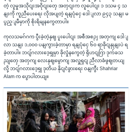
တဲ့ လူမှုအသိုငျးအဝိုငျးတှေ အတှငျးက လူပေါငျး ၁ ဒသမ ၄ သ
နျးကို ကူညီပေးရေး လိုအပျတဲ့ ရနျပုံငှေ ဒေါျလာ ၉၄၃ သနျး မ
ပွည့ျမီမှာကို စိုးရိမျနကွေတာပါ။
ကုလသမဂ်ဂက ပွီးခဲ့တဲ့နှဈ ပူးပေါငျး အစီအစဉျ အတှကျ ဒေါျ
လာ သနျး ၁,၀၀၀ ပနျကွားခဲ့တာမှာ ရနျပုံငှေ ၆၀ ရာခိုငျနှုနျးပဲ ရ
ခဲ့တာပါ။ ဘငျ်ဂလားဒေ့ရျှမှာ ခိုလှုံနကွေတဲ့ ရိုဟငျဂြာ ဒုက်ခသ
ညျတှေ အတှကျ လေးနှဈမွောကျ အလှူရှငျ ညီလာခံဖွဈတယျ
လို့ ဘငျ်ဂလားဒေ့ရျှ ဒုတိယ နိုငျငံခွားရေး ဝနျကွီး Shahriar
Alam က ပွောပါတယျ။