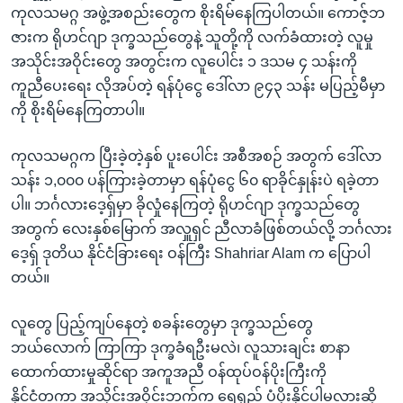
ကုလသမဂ္ဂ အဖွဲ့အစည်းတွေက စိုးရိမ်နေကြပါတယ်။ ကောဇ့်ဘ
ဇားက ရိုဟင်ဂျာ ဒုက္ခသည်တွေနဲ့ သူတို့ကို လက်ခံထားတဲ့ လူမှု
အသိုင်းအဝိုင်းတွေ အတွင်းက လူပေါင်း ၁ ဒသမ ၄ သန်းကို
ကူညီပေးရေး လိုအပ်တဲ့ ရန်ပုံငွေ ဒေါ်လာ ၉၄၃ သန်း မပြည့်မီမှာ
ကို စိုးရိမ်နေကြတာပါ။
ကုလသမဂ္ဂက ပြီးခဲ့တဲ့နှစ် ပူးပေါင်း အစီအစဉ် အတွက် ဒေါ်လာ
သန်း ၁,၀၀၀ ပန်ကြားခဲ့တာမှာ ရန်ပုံငွေ ၆၀ ရာခိုင်နှုန်းပဲ ရခဲ့တာ
ပါ။ ဘင်္ဂလားဒေ့ရှ်မှာ ခိုလှုံနေကြတဲ့ ရိုဟင်ဂျာ ဒုက္ခသည်တွေ
အတွက် လေးနှစ်မြောက် အလှူရှင် ညီလာခံဖြစ်တယ်လို့ ဘင်္ဂလား
ဒေ့ရှ် ဒုတိယ နိုင်ငံခြားရေး ဝန်ကြီး Shahriar Alam က ပြောပါ
တယ်။
လူတွေ ပြည့်ကျပ်နေတဲ့ စခန်းတွေမှာ ဒုက္ခသည်တွေ
ဘယ်လောက် ကြာကြာ ဒုက္ခခံရဦးမလဲ၊ လူသားချင်း စာနာ
ထောက်ထားမှုဆိုင်ရာ အကူအညီ ဝန်ထုပ်ဝန်ပိုးကြီးကို
နိုင်ငံတကာ အသိုင်းအဝိုင်းဘက်က ရေရှည် ပံ့ပိုးနိုင်ပါ့မလားဆို