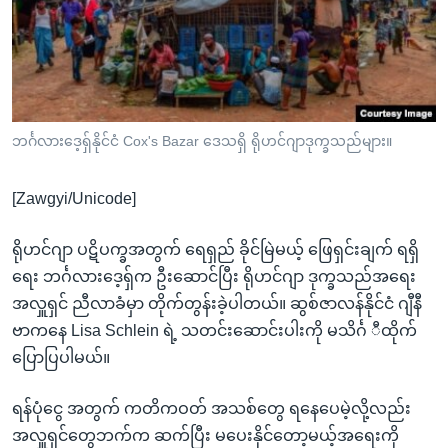
အ
သုတပဒေသာ အင်္ဂလိပ်စာ
ညွန်း
Learning English
စာမျက်နှာ
သို့
ဗွီအိုအေ လူမှုကွန်ယက်များ
ကျော်
ကြည့်
ဘင်္ဂလားဒေ့ရှ်နိုင်ငံ Cox's Bazar ဒေသရှိ ရိုဟင်ဂျာဒုက္ခသည်များ။
ရန်
ဘာသာစကားများ
ရှာဖွေ
[Zawgyi/Unicode]
ရန်
နေရာ
ရိုဟင်ဂျာ ပဋိပက္ခအတွက် ရေရှည် ခိုင်မြဲမယ့် ဖြေရှင်းချက် ရရှိ
သို့
ရေး ဘင်္ဂလားဒေ့ရှ်က ဦးဆောင်ပြီး ရိုဟင်ဂျာ ဒုက္ခသည်အရေး
ကျော်
အလှူရှင် ညီလာခံမှာ တိုက်တွန်းခဲ့ပါတယ်။ ဆွစ်ဇာလန်နိုင်ငံ ဂျီနီ
ရန်
ဗာကနေ Lisa Schlein ရဲ့ သတင်းဆောင်းပါးကို မသိင်္ဂ ီထိုက်
ပြောပြပါမယ်။
ရန်ပုံငွေ အတွက် ကတိကဝတ် အသစ်တွေ ရနေပေမဲ့လို့လည်း
အလှူရှင်တွေဘက်က ဆက်ပြီး မပေးနိုင်တော့မယ့်အရေးကို