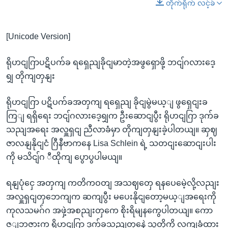
တိုက်ရိုက် လင့်ခ်
[Unicode Version]
ရိုဟငျဂြာပဋိပက်ခ ရရှေညျခိုငျမာတဲ့အဖွရှောဖို့ ဘငျ်ဂလားဒေ့
ရျှ တိုကျတှနျး
ရိုဟငျဂြာ ပဋိပက်ခအတှကျ ရရှေညျ ခိုငျမွဲမယ့ျ ဖွရှေငျးခ
ကြျ ရရှိရေး ဘငျ်ဂလားဒေ့ရျှက ဦးဆောငျပွီး ရိုဟငျဂြာ ဒုက်ခ
သညျအရေး အလှူရှငျ ညီလာခံမှာ တိုကျတှနျးခဲ့ပါတယျ။ ဆှဈ
ဇာလနျနိုငျငံ ဂြီနီဗာကနေ Lisa Schlein ရဲ့ သတငျးဆောငျးပါး
ကို မသိငျ်ဂ ီထိုကျ ပွောပွပါမယျ။
ရနျပုံငှေ အတှကျ ကတိကဝတျ အသဈတှေ ရနပေမေဲ့လို့လညျး
အလှူရှငျတှဘေကျက ဆကျပွီး မပေးနိုငျတော့မယ့ျအရေးကို
ကုလသမဂ်ဂ အဖှဲ့အစညျးတှကေ စိုးရိမျနကွေပါတယျ။ ကော
ဇ့ျဘဇားက ရိုဟငျဂြာ ဒုက်ခသညျတှနေဲ့ သူတို့ကို လကျခံထား