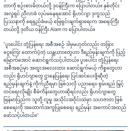
တာကို စဉ်းစားမိတယ်လို့ ဒုဝန်ကြီးက ပြောပါတယ်။ နှစ်တိုင်း
အလှုရှင် ညီလာခံ လုပ်မနေရအောင် ရိုဟင်ဂျာ ဒုက္ခသည်
ပြဿနာကို ရေရှည်ခံမယ့် ဖြေရှင်းချက်ရှာရေးက အရေးကြီး
တယ်လို့ ဒုတိယ ဝန်ကြီး Alam က ပြောပါတယ်။
"ပူးပေါင်း တုံ့ပြန်ရေး အစီအစဉ် ဒါမှမဟုတ်လည်း တခြား
ငွေကြေး ထောက်ပံ့တဲ့ ယန္တယားတွေဟာ ဒီရည်မှန်းချက်ကို ပြည့်
မြောက်အောင် ဆောင်ရွက်သင့်ပါတယ်။ ပူးပေါင်း တုံ့ပြန်ရေး
အစီအစဉ်မှာ အထူးအလေးထား ဆောင်ရွက်မယ့် ကိစ္စတွေဟာ
လည်း ရိုဟင်ဂျာတွေ ဌာနေပြန်ရေး ပြင်ဆင်ပေးဖို့ဆိုတဲ့
ရည်မှန်းချက်နဲ့ ကိုက်ညီရမှာ ဖြစ်သလို ပညာရေး၊ စွမ်းရည် မြှင့်
တင်ရေးလိုမျိုး စီမံကိန်းတွေဟာဆိုရင်လည်း ရိုဟင်ဂျာတွေ
မြန်မာပြည်က သူတို့ လူမှု အသိုင်းအဝိုင်းထဲမှာ သဟဇာတ ဖြစ်
စေရေးကို အထောက်အကူပြုစေရေး ရည်မှန်း အကောင်အထည်
ဖော်သင့်ပါတယ်။"