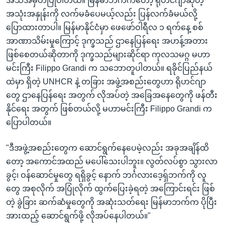
အသိအမှတ်ပြုပါတယ်။ မြန်မာဘက်ကတော့ ရိုဟင်ဂျာဆိုတဲ့
အသုံးအနှုန်းကို လက်မခံပေမယ့်လည်း ပြန်လက်ခံမယ်လို့
ပြောထားတာပါ။ မြန်မာနိုင်ငံမှာ ဖေဖော်ဝါရီလ ၁ ရက်နေ့ စစ်
အာဏာသိမ်းမှုကြောင့် ဒုက္ခသည် ဌာနေပြန်ရေး အဟန့်အတား
ဖြစ်စေတယ်ဆိုတာကို ဒုက္ခသည်များဆိုင်ရာ ကုလသမဂ္ဂ မဟာ
မင်းကြီး Filippo Grandi က သဘောတူပါတယ်။ ရခိုင်ပြည်နယ်
ထဲမှာ ရှိတဲ့ UNHCR နဲ့ တခြား အဖွဲ့အစည်းတွေဟာ ရိုဟင်ဂျာ
တွေ ဌာနေပြန်ရေး အတွက် လိုအပ်တဲ့ အခြေအနေတွေကို ဖန်တီး
နိုင်ရေး အတွက် ဖြစ်တယ်လို့ မဟာမင်းကြီး Filippo Grandi က
ပြောပါတယ်။
"ဒီအဖွဲ့အစည်းတွေက ဆောင်ရွက်နေပေမဲ့လည်း အခုအချိန်ထိ
တော့ အကောင်အထည် မပေါ်သေးပါဘူး။ လွတ်လပ်စွာ သွားလာ
ခွင့်၊ ဝန်ဆောင်မှုတွေ ရရှိခွင့် နောက် ဘင်္ဂလားဒေ့ရှ်ဘက်ကို လူ
တွေ အစုလိုက် အပြုံလိုက် ထွက်ပြေးခဲ့ရတဲ့ အကြောင်းရင်း ဖြစ်
တဲ့ ခွဲခြား ဆက်ဆံမှုတွေကို အဆုံးသတ်ရေး မြန်မာဘက်က ပိုပြီး
အားထည့် ဆောင်ရွက်ဖို့ လိုအပ်နေပါတယ်။"