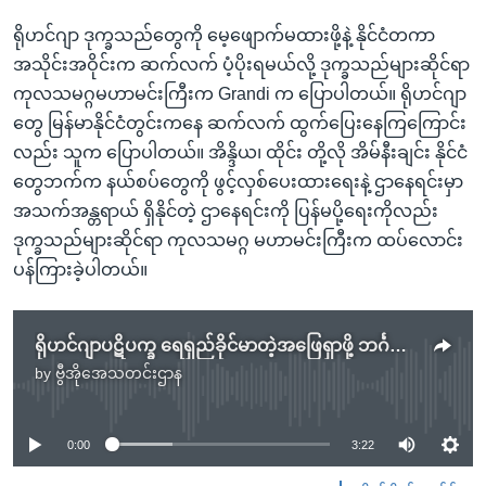
ရိုဟင်ဂျာ ဒုက္ခသည်တွေကို မေ့ဖျောက်မထားဖို့နဲ့ နိုင်ငံတကာ
အသိုင်းအဝိုင်းက ဆက်လက် ပံ့ပိုးရမယ်လို့ ဒုက္ခသည်များဆိုင်ရာ
ကုလသမဂ္ဂမဟာမင်းကြီးက Grandi က ပြောပါတယ်။ ရိုဟင်ဂျာ
တွေ မြန်မာနိုင်ငံတွင်းကနေ ဆက်လက် ထွက်ပြေးနေကြကြောင်း
လည်း သူက ပြောပါတယ်။ အိန္ဒိယ၊ ထိုင်း တို့လို အိမ်နီးချင်း နိုင်ငံ
တွေဘက်က နယ်စပ်တွေကို ဖွင့်လှစ်ပေးထားရေးနဲ့ ဌာနေရင်းမှာ
အသက်အန္တရာယ် ရှိနိုင်တဲ့ ဌာနေရင်းကို ပြန်မပို့ရေးကိုလည်း
ဒုက္ခသည်များဆိုင်ရာ ကုလသမဂ္ဂ မဟာမင်းကြီးက ထပ်လောင်း
ပန်ကြားခဲ့ပါတယ်။
ရိုဟင်ဂျာပဋိပက္ခ ရေရှည်ခိုင်မာတဲ့အဖြေရှာဖို့ ဘင်္ဂလားဒေ့ရှ် တိုက်တွန်း
by
ဗွီအိုအေသတင်းဌာန
No media source currently available
0:00
3:22