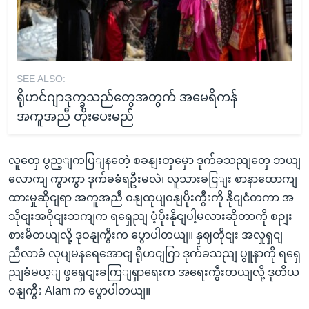
SEE ALSO:
ရိုဟင်ဂျာဒုက္ခသည်တွေအတွက် အမေရိကန်
အကူအညီ တိုးပေးမည်
လူတှေ ပွည့ျကပြျနတေဲ့ စခနျးတှမှော ဒုက်ခသညျတှေ ဘယျ
လောကျ ကွာကွာ ဒုက်ခခံရဦးမလဲ၊ လူသားခငြျး စာနာထောကျ
ထားမှုဆိုငျရာ အကူအညီ ဝနျထုပျဝနျပိုးကွီးကို နိုငျငံတကာ အ
သိုငျးအဝိုငျးဘကျက ရရှေညျ ပံ့ပိုးနိုငျပါ့မလားဆိုတာကို စဉျး
စားမိတယျလို့ ဒုဝနျကွီးက ပွောပါတယျ။ နှဈတိုငျး အလှုရှငျ
ညီလာခံ လုပျမနရေအောငျ ရိုဟငျဂြာ ဒုက်ခသညျ ပွူနာကို ရရှေ
ညျခံမယ့ျ ဖွရှေငျးခကြျရှာရေးက အရေးကွီးတယျလို့ ဒုတိယ
ဝနျကွီး Alam က ပွောပါတယျ။