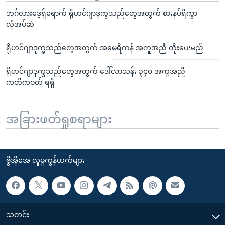
ဘင်္ဂလားဒေ့ရှ်ရောက် ရိုဟင်ဂျာဒုက္ခသည်တွေအတွက် စားနပ်ရိက္ခာ
လိုအပ်ဆဲ
ရိုဟင်ဂျာဒုက္ခသည်တွေအတွက် အမေရိကန် အကူအညီ တိုးပေးမည်
ရိုဟင်ဂျာဒုက္ခသည်တွေအတွက် ဒေါ်လာသန်း ၃၄၀ အကူအညီ
ကတိကဝတ် ရရှိ
အခြားဖတ်ရှုစရာများ
ဗွီအိုအေ လူမှုကွန်ယက်များ
သတင်း