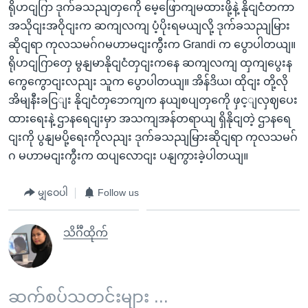
ရိုဟငျဂြာ ဒုက်ခသညျတှကေို မေ့ဖြောကျမထားဖို့နဲ့ နိုငျငံတကာ
အသိုငျးအဝိုငျးက ဆကျလကျ ပံ့ပိုးရမယျလို့ ဒုက်ခသညျမြား
ဆိုငျရာ ကုလသမဂ်ဂမဟာမငျးကွီးက Grandi က ပွောပါတယျ။
ရိုဟငျဂြာတှေ မွနျမာနိုငျငံတှငျးကနေ ဆကျလကျ ထှကျပွေးန
ကွေကွောငျးလညျး သူက ပွောပါတယျ။ အိန်ဒိယ၊ ထိုငျး တို့လို
အိမျနီးခငြျး နိုငျငံတှဘေကျက နယျစပျတှကေို ဖှင့ျလှဈပေး
ထားရေးနဲ့ ဌာနရေငျးမှာ အသကျအန်တရာယျ ရှိနိုငျတဲ့ ဌာနရေ
ငျးကို ပွနျမပို့ရေးကိုလညျး ဒုက်ခသညျမြားဆိုငျရာ ကုလသမဂ်
ဂ မဟာမငျးကွီးက ထပျလောငျး ပနျကွားခဲ့ပါတယျ။
မျှဝေပါ
Follow us
သိင်္ဂီထိုက်
ဆက်စပ်သတင်းများ ...