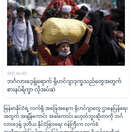
SEE ALSO:
ဘင်္ဂလားဒေ့ရှ်ရောက် ရိုဟင်ဂျာဒုက္ခသည်တွေအတွက်
စားနပ်ရိက္ခာ လိုအပ်ဆဲ
မြန်မာနိုင်ငံရဲ့ လက်ရှိ အခြေအနေက ရိုဟင်ဂျာတွေ ဌာနေပြန်ရေး
အတွက် အချိန်ကောင်း အခါကောင်း မဟုတ်ဘူးဆိုတာကို ဘင်္ဂ
လားဒေ့ရှ် ဒုတိယ နိုင်ငံခြားရေး ဝန်ကြီးက လက်ခံ