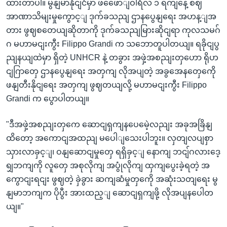
ထားတာပါ။ မွနျမာနိုငျငံမှာ ဖဖေောျဝါရီလ ၁ ရကျနေ့ စဈ
အာဏာသိမျးမှုကွောင့ျ ဒုက်ခသညျ ဌာနပွေနျရေး အဟန့ျအ
တား ဖွဈစတေယျဆိုတာကို ဒုက်ခသညျမြားဆိုငျရာ ကုလသမဂ်
ဂ မဟာမငျးကွီး Filippo Grandi က သဘောတူပါတယျ။ ရခိုငျပွ
ညျနယျထဲမှာ ရှိတဲ့ UNHCR နဲ့ တခွား အဖှဲ့အစညျးတှဟော ရိုဟ
ငျဂြာတှေ ဌာနပွေနျရေး အတှကျ လိုအပျတဲ့ အခွအေနတှေကေို
ဖနျတီးနိုငျရေး အတှကျ ဖွဈတယျလို့ မဟာမငျးကွီး Filippo
Grandi က ပွောပါတယျ။
"ဒီအဖှဲ့အစညျးတှကေ ဆောငျရှကျနပေမေဲ့လညျး အခုအခြိနျ
ထိတော့ အကောငျအထညျ မပေါျသေးပါဘူး။ လှတျလပျစှာ
သှားလာခှင့ျ၊ ဝနျဆောငျမှုတှေ ရရှိခှင့ျ နောကျ ဘငျ်ဂလားဒေ့
ရျှဘကျကို လူတှေ အစုလိုကျ အပွုံလိုကျ ထှကျပွေးခဲ့ရတဲ့ အ
ကွောငျးရငျး ဖွဈတဲ့ ခှဲခွား ဆကျဆံမှုတှကေို အဆုံးသတျရေး မွ
နျမာဘကျက ပိုပွီး အားထည့ျ ဆောငျရှကျဖို့ လိုအပျနပေါတ
ယျ။"