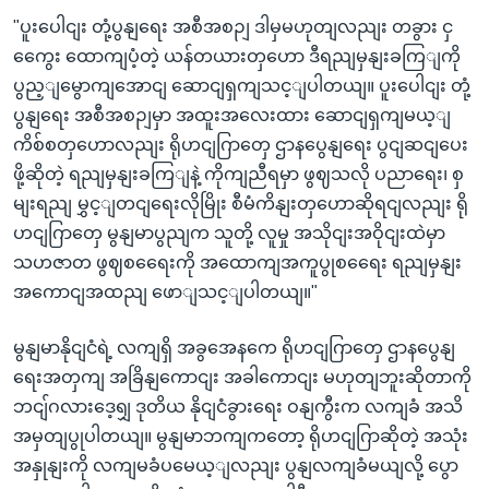
"ပူးပေါငျး တုံ့ပွနျရေး အစီအစဉျ ဒါမှမဟုတျလညျး တခွား ငှ
ကွေေး ထောကျပံ့တဲ့ ယန်တယားတှဟော ဒီရညျမှနျးခကြျကို
ပွည့ျမွောကျအောငျ ဆောငျရှကျသင့ျပါတယျ။ ပူးပေါငျး တုံ့
ပွနျရေး အစီအစဉျမှာ အထူးအလေးထား ဆောငျရှကျမယ့ျ
ကိစ်စတှဟောလညျး ရိုဟငျဂြာတှေ ဌာနပွေနျရေး ပွငျဆငျပေး
ဖို့ဆိုတဲ့ ရညျမှနျးခကြျနဲ့ ကိုကျညီရမှာ ဖွဈသလို ပညာရေး၊ စှ
မျးရညျ မွှင့ျတငျရေးလိုမြိုး စီမံကိနျးတှဟောဆိုရငျလညျး ရို
ဟငျဂြာတှေ မွနျမာပွညျက သူတို့ လူမှု အသိုငျးအဝိုငျးထဲမှာ
သဟဇာတ ဖွဈစရေေးကို အထောကျအကူပွုစရေေး ရညျမှနျး
အကောငျအထညျ ဖောျသင့ျပါတယျ။"
မွနျမာနိုငျငံရဲ့ လကျရှိ အခွအေနကေ ရိုဟငျဂြာတှေ ဌာနပွေနျ
ရေးအတှကျ အခြိနျကောငျး အခါကောငျး မဟုတျဘူးဆိုတာကို
ဘငျ်ဂလားဒေ့ရျှ ဒုတိယ နိုငျငံခွားရေး ဝနျကွီးက လကျခံ အသိ
အမှတျပွုပါတယျ။ မွနျမာဘကျကတော့ ရိုဟငျဂြာဆိုတဲ့ အသုံး
အနှုနျးကို လကျမခံပမေယ့ျလညျး ပွနျလကျခံမယျလို့ ပွော