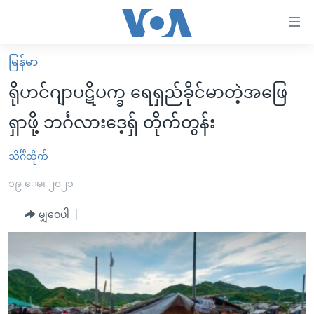
သုံး
ရ
လွယ်ကူ
မြန်မာ
မူလစာမျက်နှာ
စေ
ရိုဟင်ဂျာပဋိပက္ခ ရေရှည်ခိုင်မာတဲ့အဖြေ
မြန်မာ
သည့်
ရှာဖို့ ဘင်္ဂလားဒေ့ရှ် တိုက်တွန်း
ကမ္ဘာ့သတင်းများ
Link
ဗွီဒီယို
နိုင်ငံတကာ
သိင်္ဂီထိုက်
များ
သတင်းလွတ်လပ်ခွင့်
အမေရိကန်
၁၉ ေမ၊ ၂၀၂၁
ပင်မ
ရပ်ဝန်းတခု လမ်းတခု အလွန်
တရုတ်
အကြောင်းအရာ
မျှဝေပါ
သို့
အင်္ဂလိပ်စာလေ့လာမယ်
အစ္စရေး-ပါလက်စတိုင်း
ကျော်
အပတ်စဉ်ကဏ္ဍများ
အမေရိကန်သုံးအီဒီယံ
ကြည့်
ရေဒီယိုနှင့်ရုပ်သံ အချက်အလက်များ
မကြေးမုံရဲ့ အင်္ဂလိပ်စာ
ရေဒီယို
ရန်
ပင်မ
ရေဒီယို/တီဗွီအစီအစဉ်
ရုပ်ရှင်ထဲက အင်္ဂလိပ်စာ
တီဗွီ