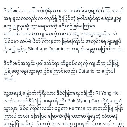
ဒီခရီးစဉ်ဟာ မြောက်ကိုရီးယား အာဏာပိုင်တွေရဲ့ ဖိတ်ကြားချက်
အရ မူလကတည်းက တည်ရှိပြီးဖြစ်တဲ့ မူဝါဒဆိုင်ရာ ဆွေးနွေးမှု
တွေ ပြုလုပ်ဖို့ သွားရောက်တဲ့ ခရီးစဉ်ဖြစ်ကြောင်း၊
စက်တင်ဘာလမှာ ကျင်းပတဲ့ ကုလသမဂ္ဂ အထွေထွေညီလာခံ
ပြင်ပမှာ ထပ်မံ ဖိတ်ကြားခဲ့တာ ဖြစ်ကြောင်း အတွင်းရေးမှူးချုပ်
ရဲ့ ပြောခွင့်ရ Stephane Dujarric က တနင်္လာနေ့မှာ ပြောပါတယ်။
ဒီခရီးစဉ်အတွင်း မူဝါဒဆိုင်ရာ ကိစ္စရပ်တွေကို ကျယ်ကျယ်ပြန့်
ပြန့် ဆွေးနွေးသွားမှာဖြစ်ကြောင်းလည်း Dujarric က ပြောပါ
တယ်။
သူ့အနေနဲ့ မြောက်ကိုရီးယား နိုင်ငံခြားရေးဝန်ကြီး Ri Yong Ho ၊
လက်ထောက်နိုင်ငံခြားရေးဝန်ကြီး Pak Myong Guk တို့နဲ့ တွေ့ဆုံ
သွားမှာ ဖြစ်ကြောင်းလည်း မစ္စတာ Feltman က အတည်ပြု ပြော
ကြားပါတယ်။ ဒါ့အပြင် မြောက်ကိုရီးယားမှာ ရှိနေတဲ့ သံတမန်
တွေနဲ့ ပြုံယမ်းမှာ ရှိနေတဲ့ ကုလသမဂ္ဂ ဌာနေကိုယ်စားလှယ် အဖွဲ့နဲ့