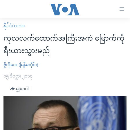
သုံး
ရ
လွယ်ကူ
နိုင်ငံတကာ
မူလစာမျက်နှာ
စေ
ကုလလက်ထောက်အကြီးအကဲ မြောက်ကို
မြန်မာ
သည့်
ရီးယားသွားမည်
ကမ္ဘာ့သတင်းများ
Link
ဗွီဒီယို
နိုင်ငံတကာ
ဗွီအိုအေ (မြန်မာပိုင်း)
များ
သတင်းလွတ်လပ်ခွင့်
အမေရိကန်
၀၅ ဒီဇင္ဘာ၊ ၂၀၁၇
ပင်မ
ရပ်ဝန်းတခု လမ်းတခု အလွန်
တရုတ်
အကြောင်းအရာ
မျှဝေပါ
သို့
အင်္ဂလိပ်စာလေ့လာမယ်
အစ္စရေး-ပါလက်စတိုင်း
ကျော်
အပတ်စဉ်ကဏ္ဍများ
အမေရိကန်သုံးအီဒီယံ
ကြည့်
ရေဒီယိုနှင့်ရုပ်သံ အချက်အလက်များ
မကြေးမုံရဲ့ အင်္ဂလိပ်စာ
ရေဒီယို
ရန်
ပင်မ
ရေဒီယို/တီဗွီအစီအစဉ်
ရုပ်ရှင်ထဲက အင်္ဂလိပ်စာ
တီဗွီ