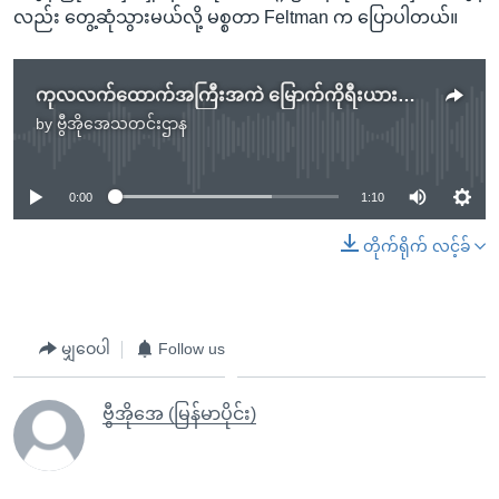
လည်း တွေ့ဆုံသွားမယ်လို့ မစ္စတာ Feltman က ပြောပါတယ်။
ကုလလက်ထောက်အကြီးအကဲ မြောက်ကိုရီးယားသွားမည်
by
ဗွီအိုအေသတင်းဌာန
No media source currently available
0:00
1:10
တိုက်ရိုက် လင့်ခ်
မျှဝေပါ
Follow us
ဗွီအိုအေ (မြန်မာပိုင်း)