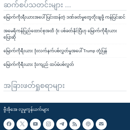
ဆက်စပ်သတင်းများ ...
မြောက်ကိုးရီးယားအပေါ် ပြင်းထန်တဲ့ ဒဏ်ခတ်မှုတွေတိုးချဖို့ ကန်ပြင်ဆင်
အမေရိကန်ပြည်ထောင်စုအထိ ဒုံး ပစ်ခတ်နိုင်ပြီဟု မြောက်ကိုရီးယား
ပြောဆို
မြောက်ကိုရီးယား ဒုံးလက်နက်ပစ်လွှတ်မှုအပေါ် Trump တုံ့ပြန်
မြောက်ကိုရီးယား ဒုံးကျည် ထပ်မံပစ်လွှတ်
အခြားဖတ်ရှုစရာများ
ဗွီအိုအေ လူမှုကွန်ယက်များ