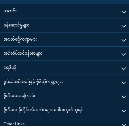
သတင်း
၀န်ဆောင်မှုများ
အပတ်စဉ်ကဏ္ဍများ
အင်္ဂလိပ်သင်ခန်းစာများ
ရေဒီယို
ရုပ်သံအစီအစဉ်နှင့် ဗွီဒီယိုကဏ္ဍများ
ဗွီအိုအေအကြောင်း
ဗွီအိုအေ မိုဘိုင်းလ်အက်ပ်များ ဒေါင်းလုတ်ယူရန်
Other Links