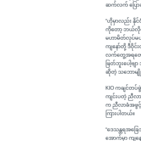
ဆက်လက် ပြောဆ
“ဟိုမှာလည်း နို
ကိုတော့ ဘယ်လိ
မဟာမိတ်လုပ်မယ်
ကျနော်တို့ ဒီဝိ
လက်တွေ့အရတော့
ဖြတ်ဘူးပေါ့ဗျာ
ဆိုတဲ့ သဘောမျိ
KIO ကချင်တပ်ဖွ
ကျင်းပတဲ့ ညီလ
က ညီလာခံအဖွင့်
ကြားပါတယ်။
“ဒေသန္တရအခြေအန
အောက်မှာ ကျနော