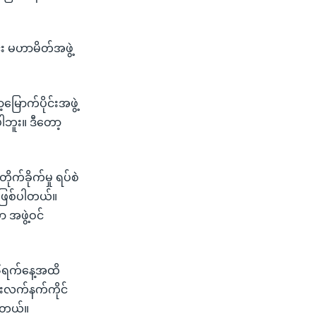
း မဟာမိတ်အဖွဲ့
မြောက်ပိုင်းအဖွဲ့
ပါဘူး။ ဒီတော့
ိုက်ခိုက်မှု ရပ်စဲ
 ဖြစ်ပါတယ်။
 အဖွဲ့ဝင်
၂၆ရက်နေ့အထိ
သားလက်နက်ကိုင်
ပါတယ်။