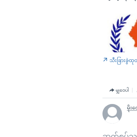
သီးခြားခွဲထု
မျှဝေပါ
မိုးဇ
ဆက်စပ်သတင