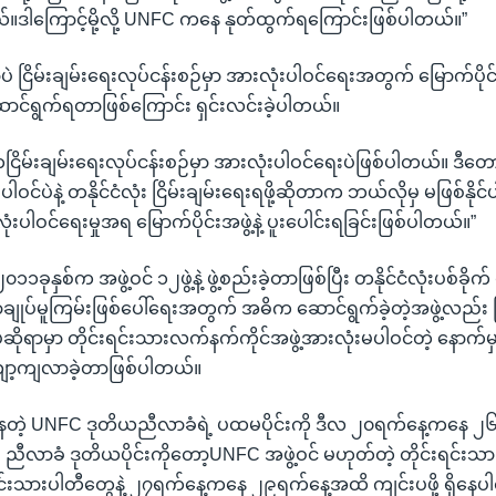
ါကြောင့်မို့လို့ UNFC ကနေ နုတ်ထွက်ရကြောင်းဖြစ်ပါတယ်။”
ြိမ်းချမ်းရေးလုပ်ငန်းစဉ်မှာ အားလုံးပါဝင်ရေးအတွက် မြောက်ပိုင်
ောင်ရွက်ရတာဖြစ်ကြောင်း ရှင်းလင်းခဲ့ပါတယ်။
ကငြိမ်းချမ်းရေးလုပ်ငန်းစဉ်မှာ အားလုံးပါဝင်ရေးပဲဖြစ်ပါတယ်။ ဒီတော့
ဝင်ပဲနဲ့ တနိုင်ငံလုံး ငြိမ်းချမ်းရေးရဖို့ဆိုတာက ဘယ်လိုမှ မဖြစ်နိုင်
းပါဝင်ရေးမှုအရ မြောက်ပိုင်းအဖွဲ့နဲ့ ပူးပေါင်းရခြင်းဖြစ်ပါတယ်။”
ခုနှစ်က အဖွဲ့ဝင် ၁၂ဖွဲ့နဲ့ ဖွဲ့စည်းခဲ့တာဖြစ်ပြီး တနိုင်ငံလုံးပစ်ခိုက် တ
ပ်မူကြမ်းဖြစ်ပေါ်ရေးအတွက် အဓိက ဆောင်ရွက်ခဲ့တဲ့အဖွဲ့လည်း
်ဆိုရာမှာ တိုင်းရင်းသားလက်နက်ကိုင်အဖွဲ့အားလုံးမပါဝင်တဲ့ နောက်မှာ
ာ့ကျလာခဲ့တာဖြစ်ပါတယ်။
နေတဲ့ UNFC ဒုတိယညီလာခံရဲ့ ပထမပိုင်းကို ဒီလ ၂၀ရက်နေ့ကနေ 
ီး ညီလာခံ ဒုတိယပိုင်းကိုတော့UNFC အဖွဲ့ဝင် မဟုတ်တဲ့ တိုင်းရင်း
းရင်းသားပါတီတွေနဲ့ ၂၇ရက်နေ့ကနေ ၂၉ရက်နေ့အထိ ကျင်းပဖို့ ရှိနေ