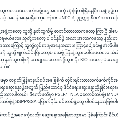
်ထွက်စာတင်ထားတဲ့အဖွဲ့တွေအရေးကို ဆုံးဖြတ်ဖို့ရှိနေပြီး အဖွဲ့ ၃ဖွ
့် အခြေအနေမရှိတော့ကြောင်း UNFC ရဲ့ ဒုဥက္ကဌ နိုင်ဟံသာက ပ
န့်အဖွဲ့ကတော့ သူတို့ နုတ်ထွက်ဖို့ စာတင်ထားတာကတော့ ကြာပြီ ဒါပေမယ
ရမယ်လေ။ သူတို့ကတော့ ပါဝင်နိုင်ဖို့ အလားအလာကတော့ နည်းတယ်
ားကြောင့် သူတို့လှုပ်ရှားမှုအနေအထားကြောင့်ပေါ့ခင်ဗျ အဲလိ
းကို သူတို့ ဖျက်သိမ်းပြီးတော့မှ ဝအဖွဲ့ကြီးနဲ့ သွားပေါင်းမယ်လေ 
ာ့ နုတ်ထွက်ဖို့ကို သေချာသလောက်ရှိသွားပြီ။ KIO ကတော့ မသေချာသ
ရမယ်။”
မှာ တရုတ်မြန်မာနယ်စပ်အခြေစိုက် တိုင်းရင်းသားလက်နက်ကိုင်အ
ံရေးဆွေးနွေးဖို့အတွက် ပြည်ထောင်စု နိုင်ငံရေးဆွေးနွေးညှိနှိုင်း
့စည်းထားပါတယ်။ ဒီကော်မတီမှာ PSLF/ TNLA ပလောင်တပ်ဖွဲ့၊ MNDA
င်တပ်ဖွဲ့နဲ့ SSPP/SSA မြောက်ပိုင်း ရှမ်းတပ်ဖွဲ့တွေ ပါဝင်နေတာဖြစ်
 ရှမ်းတပ်ဖွဲ့အရေးကိုလည်း ဆွေးနွေးအဖြေရှာသွားမှာဖြစ်ကြောင်း နို