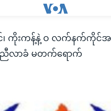
 ကိုးကန့်နဲ့ ဝ လက်နက်ကိုင်အဖ
ညီလာခံ မတက်ရောက်