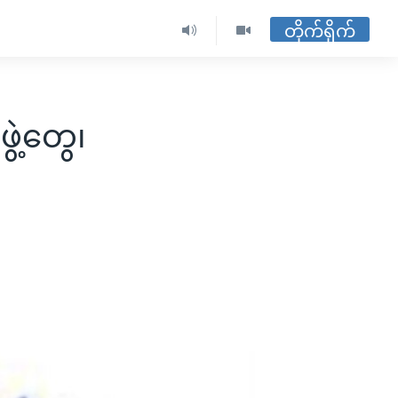
တိုက်ရိုက်
ွဲ့တွေ၊