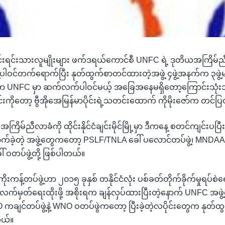
းရင်းသားလူမျိုးများ ဖက်ဒရယ်ကောင်စီ UNFC ရဲ့ ဒုတိယအကြိမ်ညီလ
ဲ့ပါဝင်တက်ရောက်ပြီး နုတ်ထွက်စာတင်ထားတဲ့အဖွဲ့ ၄ဖွဲ့အနက်က ၃ဖွဲ
ဖွဲ့ဟာ UNFC မှာ ဆက်လက်ပါဝင်မယ့် အခြေအနေမရှိတော့ကြောင်းသုံ
ကိုတော့ ဗွီအိုအေမြန်မာပိုင်းရဲ့သတင်းထောက် ကိုမိုးဇော်က တင်
ြိမ်ညီလာခံကို ထိုင်းနိုင်ငံချင်းမိုင်မြို့မှာ ဒီကနေ့ စတင်ကျင်းပပြ
်ခဲ့တဲ့ အဖွဲ့တွေကတော့ PSLF/TNLA ခေါ် ပလောင်တပ်ဖွဲ့၊ MNDAA ခေ
ါ် ဝတပ်ဖွဲ့တို့ ဖြစ်ပါတယ်။
 ကိုးကန့်တပ်ဖွဲ့ဟာ ၂၀၁၅ ခုနှစ် တနိုင်ငံလုံး ပစ်ခတ်တိုက်ခိုက်မှုရ
 လက်မှတ်ရေးထိုးဖို့ အစိုးရက ချန်လှပ်ထားပြီးတဲ့နောက် UNFC အဖွဲ
ကချင်တပ်ဖွဲ့နဲ့ WNO ဝတပ်ဖွဲကတော့ ပြီးခဲ့တဲ့လပိုင်းတွေက နုတ်ထွ
တယ်။