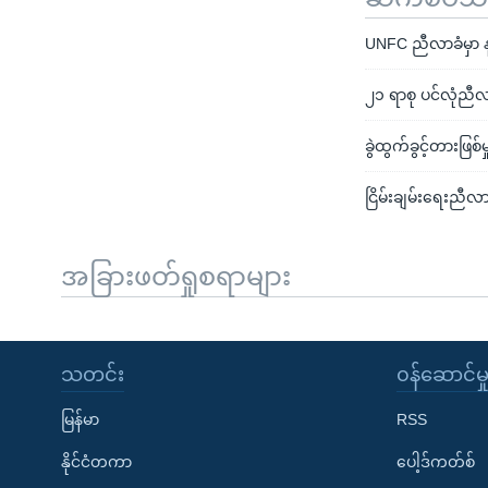
UNFC ညီလာခံမှာ န
၂၁ ရာစု ပင်လုံညီလ
ခွဲထွက်ခွင့်တားဖြစ်
ငြိမ်းချမ်းရေးညီ
အခြားဖတ်ရှုစရာများ
သတင်း
၀န်ဆောင်မှ
မြန်မာ
RSS
နိုင်ငံတကာ
ပေါ့ဒ်ကတ်စ်