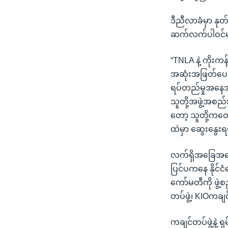
ဒီညီလာခံမှာ နုတ
ဆက်လက်ပါဝင်မယ
“TNLA နဲ့ ကိုးက
အဆုံးအဖြတ်ပေး
ရပ်တည်မှုအနေအထ
သူတို့အဖွဲ့အစည်
တော့ သူတို့ကတေ
ထဲမှာ ဆွေးနွေး
လက်ရှိအခြေအနေ
ပြင်ပကနေ နိုင်င
ကော်မတီကို ဖွဲ
တပ်ဖွဲ့၊ KIOကချ
ကချင်တပ်ဖွဲ့နဲ့