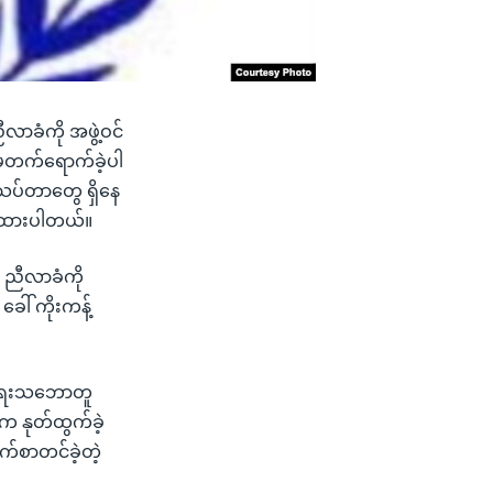
ာခံကို အဖွဲ့ဝင်
့မတက်ရောက်ခဲ့ပါ
းသပ်တာတွေ ရှိနေ
ပြထားပါတယ်။
ီး ညီလာခံကို
ါ် ကိုးကန့်
ပ်စဲရေးသဘောတူ
့က နုတ်ထွက်ခဲ့
က်စာတင်ခဲ့တဲ့