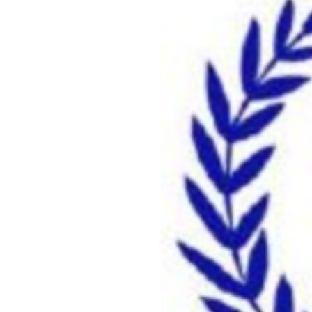
သုတပဒေသာ အင်္ဂလိပ်စာ
အ
ညွန်း
စာမျက်နှာ
သို့
ကျော်
ကြည့်
ရန်
ရှာဖွေ
ရန်
နေရာ
သို့
ကျော်
ရန်