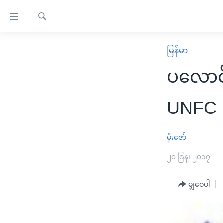
သုံး
ရ
ရှာဖွေ
လွယ်ကူ
မူလစာမျက်နှာ
မြန်မာ
ရ
စေ
မြန်မာ
လာ
ပလောင်၊
သည့်
ဒ်
ကမ္ဘာ့သတင်းများ
Link
ဗွီဒီယို
နိုင်ငံတကာ
UNFC 
များ
သတင်းလွတ်လပ်ခွင့်
အမေရိကန်
ပင်မ
ရပ်ဝန်းတခု လမ်းတခု အလွန်
တရုတ်
မိုးဇော်
အကြောင်းအရာ
အင်္ဂလိပ်စာလေ့လာမယ်
အစ္စရေး-ပါလက်စတိုင်း
၂၀ ဇြန္၊ ၂၀၁၇
သို့
အပတ်စဉ်ကဏ္ဍများ
အမေရိကန်သုံးအီဒီယံ
ကျော်
မျှဝေပါ
ကြည့်
ရေဒီယိုနှင့်ရုပ်သံ အချက်အလက်များ
မကြေးမုံရဲ့ အင်္ဂလိပ်စာ
ရေဒီယို
ရန်
ရေဒီယို/တီဗွီအစီအစဉ်
ရုပ်ရှင်ထဲက အင်္ဂလိပ်စာ
တီဗွီ
ပင်မ