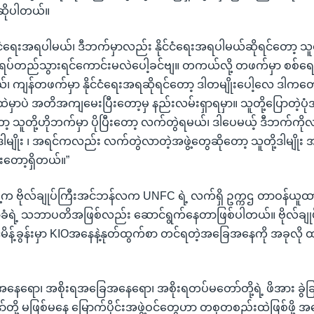
ိုပါတယ်။
င်ငံရေးအရပါမယ်၊ ဒီဘက်မှာလည်း နိုင်ငံရေးအရပါမယ်ဆိုရင်တော့ သူတ
ုရပ်တည်သွားရင်ကောင်းမလဲပေါ့ခင်ဗျ။ တကယ်လို့ တဖက်မှာ စစ်ရ
၊ ကျန်တဖက်မှာ နိုင်ငံရေးအရဆိုရင်တော့ ဒါတမျိုးပေါ့လေ ဒါကတော့
ုင်းထဲမှာပဲ အတိအကျမေးပြီးတော့မှ နည်းလမ်းရှာရမှာ။ သူတို့ပြောတဲ့ပ
 သူတို့ဟိုဘက်မှာ ပိုပြီးတော့ လက်တွဲရမယ်၊ ဒါပေမယ့် ဒီဘက်က
 ဒါမျိုး ၊ အရင်ကလည်း လက်တွဲလာတဲ့အဖွဲ့တွေဆိုတော့ သူတို့ဒါမျိ
ုးတော့ရှိတယ်။”
ဲ့က ဗိုလ်ချုပ်ကြီးအင်ဘန်လက UNFC ရဲ့ လက်ရှိ ဥက္ကဌ တာဝန်ယူထာ
ာခံရဲ့ သဘာပတိအဖြစ်လည်း ဆောင်ရွက်နေတာဖြစ်ပါတယ်။ ဗိုလ်ချ
မိန့်ခွန်းမှာ KIOအနေနဲ့နုတ်ထွက်စာ တင်ရတဲ့အခြေအနေကို အခုလို ထ
ေရော၊ အစိုးရအခြေအနေရော၊ အစိုးရတပ်မတော်တို့ရဲ့ ဖိအား ခွဲခြား
်တို့ မဖြစ်မနေ မြောက်ပိုင်းအဖွဲ့ဝင်တွေဟာ တစုတစည်းထဲဖြစ်ဖို့