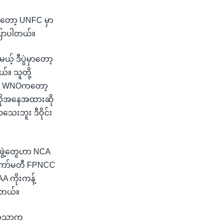
ဲ့ကတော့ UNFC မှာ
ြောပါတယ်။
့် ဒီပွဲမှာတော့
။ သူတို့
ုပါ။ WNOကတော့
အဲလိုအနေအထားဆို
ေးဘူး ဒီဝိုင်း
ဖွဲ့တွေဟာ NCA
ရေးကော်မတီ FPNCC
A ကိုးကန့်
ပါတယ်။
င်ဟံသာက