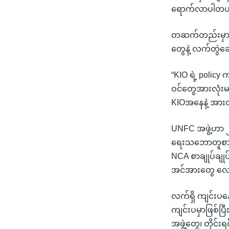
ရောက်လာပါတယ်။ဒ
တဆက်တည်းမှာပဲ င
တွေနဲ့ လက်တွဲဆ
“KIO ရဲ့ policy 
ဝင်တွေအားလုံးမပါ
KIOအနေနဲ့ အားလုံ
UNFC အဖွဲ့ဟာ ၂၀၁၁
ရေးသဘောတူစာချု
NCA စာချုပ်ချုပ
အင်အားတွေ လျေ
လက်ရှိ ကျင်းပ
ကျင်းပမှာဖြစ်ပြ
အဖွဲ့တွေ၊ တိုင်