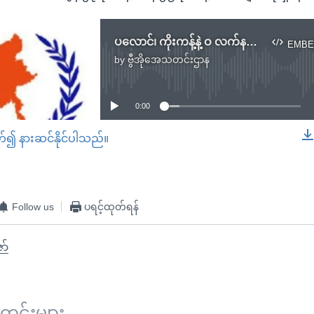
ပလောင်၊ ကိုးကန့်နဲ့ ဝ လက်နက်ကိုင်အဖွဲ့တွေ၊ UNFC ညီလာခံ မတက်ရောက်
EMBE
by
ဗွီအိုအေသတင်းဌာန
No media source currently available
0:00
တ်၍ နားဆင်နိုင်ပါသည်။
EMBED
Follow us
ပရင့်ထုတ်ရန်
ော်
်းများ ...