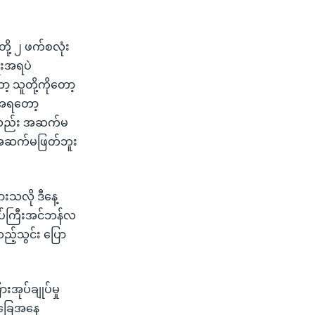
ို့ ၂ ဖက်စလုံး
ေးအရပဲ
 သူတို့ကိုတော့
ုံအရတော့
ိုလည်း အဆက်မ
ုး အဆက်မဖြတ်ဘူး
းသလို ဒီနေ့
ုပ်ကြီးအင်ဘန်လ
ည့်သွင်း ပြော
အုပ်ချုပ်မှု
 အခြေအနေ