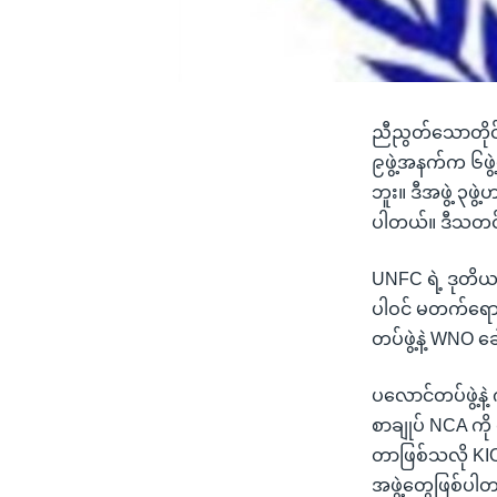
ညီညွတ်သောတိုင်
၉ဖွဲ့အနက်က ၆ဖွ
ဘူး။ ဒီအဖွဲ့ ၃
ပါတယ်။ ဒီသတင်း
UNFC ရဲ့ ဒုတိယအက
ပါဝင် မတက်ရောက
တပ်ဖွဲ့နဲ့ WNO ခေ
ပလောင်တပ်ဖွဲ့နဲ့
စာချုပ် NCA ကို
တာဖြစ်သလို KIO 
အဖွဲ့တွေဖြစ်ပါ