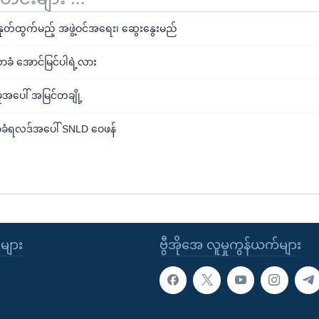
ုတ်ထွက်မည့် အဖွဲ့ဝင်အရေး၊ ဆွေးနွေးမည်
ာခံ အောင်မြင်ပါရဲ့လား
မှုအပေါ် အမြင်တချို့
လာခံရလဒ်အပေါ် SNLD ဝေဖန်
ုများ
ဗွီအိုအေ လူမှုကွန်ယက်များ