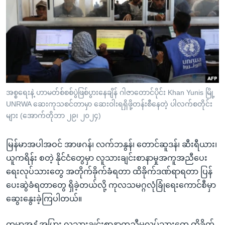
အ
သုတပဒေသာ အင်္ဂလိပ်စာ
ညွန်း
Learning English
စာမျက်နှာ
သို့
ဗွီအိုအေ လူမှုကွန်ယက်များ
ကျော်
ကြည့်
ရန်
ဘာသာစကားများ
အစ္စရေးနဲ့ ဟာမတ်စ်စစ်ပွဲဖြစ်ပွားနေချိန် ဂါဇာတောင်ပိုင်း Khan Yunis မြို့
ရှာဖွေ
UNRWA ဆေးကုသစင်တာမှာ ဆေးဝါးရရှိဖို့တန်းစီနေတဲ့ ပါလက်စတိုင်း
ရန်
များ (အောက်တိုဘာ ၂၉၊ ၂၀၂၄)
နေရာ
သို့
မြန်မာအပါအဝင် အာဖဂန်၊ လက်ဘနွန်၊ တောင်ဆူဒန်၊ ဆီးရီယား၊
ကျော်
ယူကရိန်း စတဲ့ နိုင်ငံတွေမှာ လူသားချင်းစာနာမှုအကူအညီပေး
ရန်
ရေးလုပ်သားတွေ အတိုက်ခိုက်ခံရတာ ထိခိုက်ဒဏ်ရာရတာ ပြန်
ပေးဆွဲခံရတာတွေ ရှိခဲ့တယ်လို့ ကုလသမဂ္ဂလုံခြုံရေးကောင်စီမှာ
ဆွေးနွေးခဲ့ကြပါတယ်။
ကမ္ဘာ့အနှံ့အပြား လူသားချင်းစာနာကူညီမှုလုပ်သားတွေ ထိခိုက်