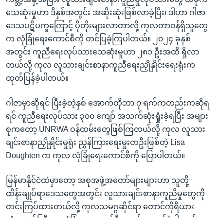
သေဆုံးမှုဟာ ဒီနှစ်အတွင်း အဆိုးဆုံးဖြစ်လာခဲ့ပြီး၊ ဒါဟာ ဂါဇာ
ဒေသပဋိပက္ခကြောင့် ပိုတိုးများလာတာလို့ ကုလတာဝန်ရှိသူတွေ
က လုံခြုံရေးကောင်စီကို တင်ပြခဲ့ကြပါတယ်။ ၂၀၂၄ ခုနှစ်
အတွင်း ကူညီရေးလုပ်သားသေဆုံးမှုဟာ ၂၈၁ ဦးအထိ ရှိလာ
တယ်လို့ ကုလ လူသားချင်းစာနာကူညီရေးညှိုနှိုင်းရေးရုံးက
ထုတ်ပြန်ခဲ့ပါတယ်။
ဂါဇာမှာဆိုရင် ပြီးခဲ့တဲ့နှစ် အောက်တိုဘာ ၇ ရက်ကတည်းကဆိုရ
ရင် ကူညီရေးလုပ်သား ၃၀၀ ကျော် အသက်ဆုံးရှုံးခဲ့ရပြီး အများ
စုကတော့ UNRWA ဝန်ထမ်းတွေဖြစ်ကြတယ်လို့ ကုလ လူသား
ချင်းစာနာညှိုနှိုင်းမှုရုံး ညွှန်ကြားရေးမှုးတဦးဖြစ်တဲ့ Lisa
Doughten က ကုလ လုံခြုံရေးကောင်စီကို ပြောပါတယ်။
မြန်မာနိုင်ငံထဲမှာတော့ အစုအဖွဲ့အတော်များများဟာ သူတို့
ထိန်းချုပ်ရာဒေသတွေအတွင်း လူသားချင်းစာနာကူညီမှုတွေကို
တင်းကြပ်ထားတယ်လို့ ကုလသမဂ္ဂဆိုင်ရာ တောင်ကိုရီယား