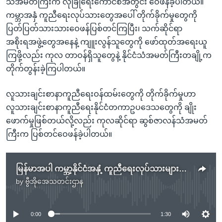
သံအမတ်ကြီးက လုံခြုံရေးကောင်စီအတွင်း ဝေဖန်ခဲ့ပါတယ်။
ကမ္ဘာအနှံ ကူညီရေးလုပ်သားတွေအပေါ် တိုက်ခိုက်မှုတွေကို
ပြတ်ပြတ်သားသားဝေဖန်ပြစ်တင်ကြပြီး၊ သက်ဆိုင်ရာ
အစိုးရအဖွဲ့တွေအနေနဲ့ ကျူးလွန်သူတွေကို ဖော်ထုတ်အရေးယူ
ကြဖို့လည်း ကုလ တာဝန်ရှိသူတွေနဲ့ နိုင်ငံသံအမတ်ကြီးတချို့က
တိုက်တွန်းခဲ့ကြပါတယ်။
လူသားချင်းစာနာကူညီရေးဝန်ထမ်းတွေကို တိုက်ခိုက်မှုဟာ
လူသားချင်းစာနာကူညီရေးနိုင်ငံတကာဥပဒေသတွေကို ချိုး
ဖောက်မှုဖြစ်တယ်လို့လည်း ကုလဆိုင်ရာ ဆွစ်ဇာလန်သံအမတ်
ကြီးက ပြစ်တင်ဝေဖန်ခဲ့ပါတယ်။
မြန်မာအပါ ကမ္ဘာ့နိုင်ငံအနှံ့ ကူညီရေးလုပ်သားများတိုက်ခိုက်ခံရမှု ကုလလုံခြုံရေးကောင်စီဆွေးနွေး
by
ဗွီအိုအေသတင်းဌာန
No media source currently available
0:00
1:30