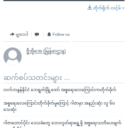
တိုက်ရိုက် လင့်ခ်
မျှဝေပါ
Follow us
ဗွီအိုအေ (မြန်မာဌာန)
ဆက်စပ်သတင်းများ ...
လက်ဘနွန်နိုင်ငံ ဘေရွတ်မြို့တော် အစ္စရေးလေကြောင်းကတိုက်ခိုက်
အစ္စရေးလေကြောင်းတိုက်ခိုက်မှုကြောင့် ဂါဇာမှာ အနည်းဆုံး လူ ၆၀
သေဆုံး
ဂါဇာတောင်ပိုင်း ဒေသခံတွေ ဘေးလွတ်ရာရွှေ့ဖို့ အစ္စရေးသတိပေးချက်