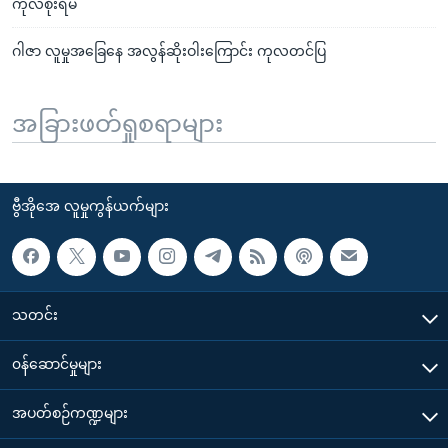
ကုလစိုးရိမ်
ဂါဇာ လူမှုအခြေနေ အလွန်ဆိုးဝါးကြောင်း ကုလတင်ပြ
အခြားဖတ်ရှုစရာများ
ဗွီအိုအေ လူမှုကွန်ယက်များ
သတင်း
၀န်ဆောင်မှုများ
အပတ်စဉ်ကဏ္ဍများ