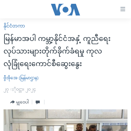
သုံး
ရ
လွယ်ကူ
နိုင်ငံတကာ
မူလစာမျက်နှာ
စေ
မြန်မာအပါ ကမ္ဘာ့နိုင်ငံအနှံ့ ကူညီရေး
မြန်မာ
သည့်
လုပ်သားများတိုက်ခိုက်ခံရမှု ကုလ
ကမ္ဘာ့သတင်းများ
Link
လုံခြုံရေးကောင်စီဆွေးနွေး
ဗွီဒီယို
နိုင်ငံတကာ
များ
သတင်းလွတ်လပ်ခွင့်
အမေရိကန်
ပင်မ
ဗွီအိုအေ (မြန်မာဌာန)
ရပ်ဝန်းတခု လမ်းတခု အလွန်
တရုတ်
အကြောင်းအရာ
၂၇ ႏိုဝင္ဘာ၊ ၂၀၂၄
သို့
အင်္ဂလိပ်စာလေ့လာမယ်
အစ္စရေး-ပါလက်စတိုင်း
ကျော်
မျှဝေပါ
အပတ်စဉ်ကဏ္ဍများ
အမေရိကန်သုံးအီဒီယံ
ကြည့်
ရေဒီယိုနှင့်ရုပ်သံ အချက်အလက်များ
မကြေးမုံရဲ့ အင်္ဂလိပ်စာ
ရေဒီယို
ရန်
ပင်မ
ရေဒီယို/တီဗွီအစီအစဉ်
ရုပ်ရှင်ထဲက အင်္ဂလိပ်စာ
တီဗွီ