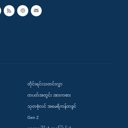
တိုင်းရင်းသတင်းလွှာ
တပတ်အတွင်း အားကစား
သုတစုံလင် အမေရိကန်တခွင်
Gen Z