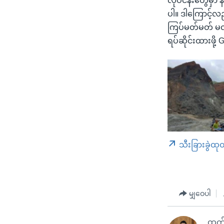
လုပ်ငန်းတွေမှာ န
ပါ။ ဒါကြောင့်လည
ကြပ်မတ်မတ် မလုပ
ရပ်ဆိုင်းထားဖို
သီးခြားခွဲထု
မျှဝေပါ
ထက်