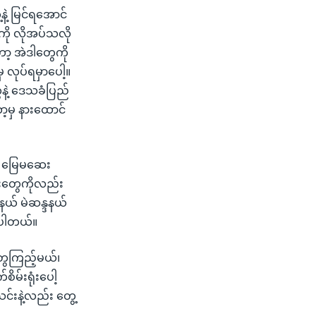
ဲ့ မြင်ရအောင်
ကို လိုအပ်သလို
ာ့ အဲဒါတွေကို
လုပ်ရမှာပေါ့။
ေနဲ့ ဒေသခံပြည်
ော့မှ နားထောင်
င် မြေမဆေး
န်းတွေကိုလည်း
နယ် မဲဆန္ဒနယ်
ာပါတယ်။
တွေကြည့်မယ်၊
ိမ်းရုံးပေါ့
သင်းနဲ့လည်း တွေ့
”