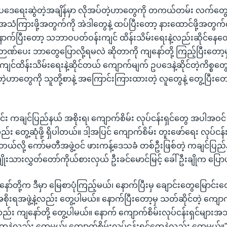
ဒေရေးဆွဲတဲ့အချိန်မှာ လိုအပ်တဲ့ဟာတွေကို တကယ်တမ်း လက်တွေ့န
သံကြားဖို့အတွက်ကို အဲဒါတွေနဲ့ ထပ်ပြီးတော့ နားထောင်ဖို့အတွက်
ောက်ပြီးတော့ သဘာဝပတ်ဝန်းကျင် ထိန်းသိမ်းရေးနဲ့လည်းဆိုင်နေတေ
ပေး ဘာတွေပြောလို့ရမလဲ ဆိုတာကို ကျနော်တို့ ကြည့်ပြီးတော့မှ 
်ထိန်းသိမ်းရေးနဲ့ဆိုင်တယ် ကျောက်မျက် ဥပဒေနဲ့ဆိုင်တဲ့ကိစ္စတွ
င်တဲ့ဟာတွေကို သူတို့စာနဲ့ အကြောင်းကြားထားတဲ့ လူတွေနဲ့ တွေ့ပြီးတ
်း ကချင်ပြည်နယ် အစိုးရ၊ ကျောက်စိမ်း လုပ်ငန်းရှင်တွေ အပါအဝ
်း တွေ့ဆုံဖို့ ရှိပါတယ်။ ဒါ့အပြင် ကျောက်စိမ်း တူးဖော်ရေး လုပ်င
ှိတယ်လို့ ကော်မတီအဖွဲ့ဝင် ဖားကန့်ဒေသခံ တစ်ဦးဖြစ်တဲ့ ကချင်ပြည်
ုးသားလွှတ်တော်ကိုယ်စားလှယ် ဦးခင်မောင်မြင့် ခေါ် ဦးချိုက ပြေ
်တို့က ဒီမှာ မြေစာပုံကြည့်မယ်၊ နောက်ပြီးမှ ချောင်းတွေမြောင်း
ုးရအဖွဲ့နဲ့လည်း တွေ့ပါမယ်။ နောက်ပြီးတော့မှ သတ်ဆိုင်တဲ့ ကျောက်စ
ဲ့လည်း ကျနော်တို့ တွေ့ပါမယ်။ နောက် ကျောက်စိမ်းလုပ်ငန်းရှင်များအ
ေနဲ့လည်း တွေ့မယ်၊ ကျောက်စိမ်းလုပ်ငန်းရှင်တွေနဲ့လည်း တွေ့မယ်။