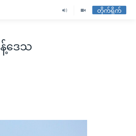
တိုက်ရိုက်
န့်ဒေသ