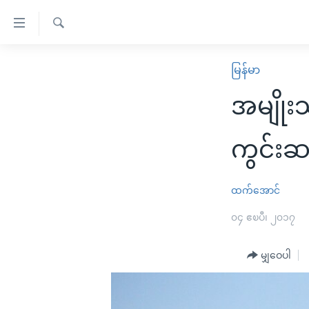
သုံး
ရ
ရှာဖွေ
လွယ်ကူ
မူလစာမျက်နှာ
မြန်မာ
ရ
စေ
မြန်မာ
လာ
အမျိုး
သည့်
ဒ်
ကမ္ဘာ့သတင်းများ
Link
ဗွီဒီယို
နိုင်ငံတကာ
ကွင်း
များ
သတင်းလွတ်လပ်ခွင့်
အမေရိကန်
ပင်မ
ရပ်ဝန်းတခု လမ်းတခု အလွန်
တရုတ်
ထက်အောင်
အကြောင်းအရာ
အင်္ဂလိပ်စာလေ့လာမယ်
အစ္စရေး-ပါလက်စတိုင်း
၀၄ ဧၿပီ၊ ၂၀၁၇
သို့
အပတ်စဉ်ကဏ္ဍများ
အမေရိကန်သုံးအီဒီယံ
ကျော်
မျှဝေပါ
ကြည့်
ရေဒီယိုနှင့်ရုပ်သံ အချက်အလက်များ
မကြေးမုံရဲ့ အင်္ဂလိပ်စာ
ရေဒီယို
ရန်
ရေဒီယို/တီဗွီအစီအစဉ်
ရုပ်ရှင်ထဲက အင်္ဂလိပ်စာ
တီဗွီ
ပင်မ