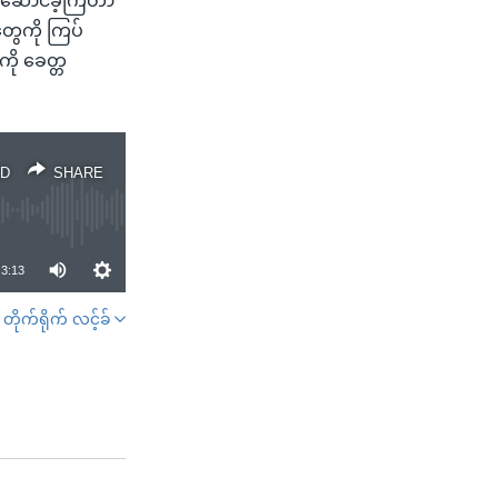
လုပ်ဆောင်ခဲ့ကြတာ
တွေကို ကြပ်
ကို ခေတ္တ
D
SHARE
3:13
တိုက်ရိုက် လင့်ခ်
SHARE