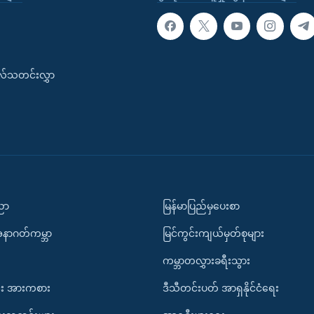
းလ်သတင်းလွှာ
ပညာ
မြန်မာပြည်မှပေးစာ
အနာဂတ်ကမ္ဘာ
မြင်ကွင်းကျယ်မှတ်စုများ
ကမ္ဘာတလွှားခရီးသွား
း အားကစား
ဒီသီတင်းပတ် အာရှနိုင်ငံရေး