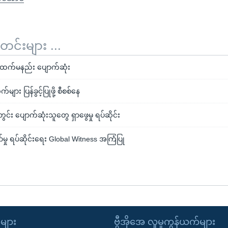
်းများ ...
ဦးထက်မနည်း ပျောက်ဆုံး
ျား ပြန်ခွင့်ပြုဖို့ စီစစ်နေ
တွင်း ပျောက်ဆုံးသူတွေ ရှာဖွေမှု ရပ်ဆိုင်း
်မှု ရပ်ဆိုင်းရေး Global Witness အကြံပြု
ုများ
ဗွီအိုအေ လူမှုကွန်ယက်များ