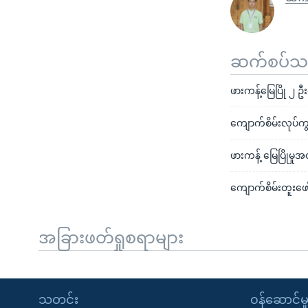
ဆက်စပ်သတင
ဖားကန့်မြေပြို ၂ 
ကျောက်စိမ်းလုပ်ကွက်မ
ဖားကန့် မြေပြိုမှုအ
ကျောက်စိမ်းတူးဖော
အခြားဖတ်ရှုစရာများ
သတင်း
၀န်ဆောင်မှ