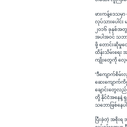
ဖားကန့်ဒေသမှာ 
လုပ်သားပေါင်း
၂၀၁၆ ခုနှစ်အတွင
အပါအဝင် သဘာ၀ ပ
ဖို့ တောင်းဆို
ထိန်းသိမ်းရေး 
ကျိုးတွေကို လေ့
“ဒီကျောက်စိမ်းလ
ဆေးကျောက်ကိစ္စ
ချောင်းတွေလည်း
တို့ နိုင်ငံအနေန
သဘောဖြစ်နေပ
ပြီးခဲ့တဲ့ အစိ