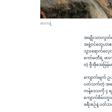
ဖားကန့်
အမျိုးသားလွတ်
အဖွဲ့ဝင်တွေဟာဧ
သွားရောက်လေ့လ
ကော်မတီရဲ့ ဖာ
တဲ့ ဗွီအိုအေမြ
ကျောက်မျက် ဥပ
ပတ်သက်တဲ့ အကြေ
ကန့်ဒေသကို ၄ ရ
ကျောက်စိမ်းတူး
ခရီးစဉ်နဲ့ ပတ