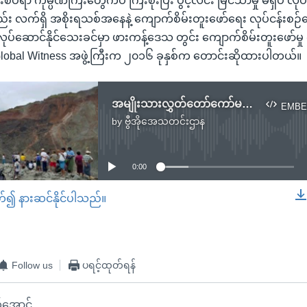
ီးစပ်ရာ ကုမ္ပဏီကြီးတွေကပဲ ကြီးစိုးပြီး ပွင့်လင်း မြင်သာမှု မရှိပဲ 
်း လက်ရှိ အစိုးရသစ်အနေနဲ့ ကျောက်စိမ်းတူးဖော်ရေး လုပ်ငန်းစဉ်
်ဆောင်နိုင်သေးခင်မှာ ဖားကန့်ဒေသ တွင်း ကျောက်စိမ်းတူးဖော်မှု 
့ Global Witness အဖွဲ့ကြီးက ၂၀၁၆ ခုနှစ်က တောင်းဆိုထားပါတယ်။
အမျိုးသားလွှတ်တော်ကော်မတီ ဖားကန့်ဒေသ ကွင်းဆင်းလေ့လာ
EMBE
by
ဗွီအိုအေသတင်းဌာန
No media source currently available
0:00
တ်၍ နားဆင်နိုင်ပါသည်။
EMBED
Follow us
ပရင့်ထုတ်ရန်
အောင်