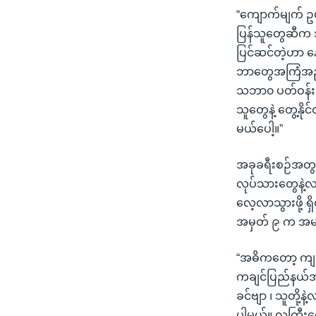
“ကျောက်မျက် ဥပ
ပြန်သူတွေဆီက အ
ပြင်ဆင်တဲ့ဟာ န
ဘာတွေအကြံအဉာဏ်
သဘာ၀ ပတ်ဝန်းကျင
သူတွေနဲ့ တွေ့နို
မယ်ပေါ့။”
အခုခရီးစဉ်အတွင
လုပ်သားတွေနဲ့လည
လေ့လာသွားဖို့ ရ
အမှတ် ၉ က အမျိ
“အဓိကတော့ ကျနော
ကချင်ပြည်နယ်အစိ
ခင်ဗျာ ၊ သူတို့န
ပါမယ်။ လူကြီးတွ