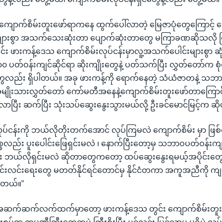
ကျောက်စိမ်းတူးဖော်ရာကနေ ထွက်ပေါ်လာတဲ့ မြေဇာပုံတွေကြောင့်
 များစွာ အသက်သေးဆုံးတာ ပျောက်ဆုံးတာတွေ မကြာခဏဆိုသလို 
်း ဖားကန့်ဒေသ ကျောက်စိမ်းလုပ်ငန်းမှာလူ့အသက်ပေါင်းများစွာ ဆုံ
တ်ဝန်းကျင်ဆိုင်ရာ ဆိုးကျိုးတွေနဲ့ ပတ်သက်ပြီး လွှတ်တော်က စ
မှုတွေလည်း ရှိပါတယ်။ အခု ဖားကန့်ကို ရောက်နေတဲ့ သံယံဇာတနဲ့ သဘ
အမျိုးသားလွှတ်တော် ကော်မတီအနေနဲ့ကျောက်စိမ်းတူးဖော်တာကြောင့်
လာပြီး ဆက်ပြီး သုံးသပ်ဆွေးနွေးသွားမယ်လို့ ဦးခင်မောင်မြင့်က ဆ
ုပ်ငန်းကို ဘယ်လိုတိုးတက်အောင် လုပ်ကြမလဲ ကျောက်စိမ်း မှာ ဖြစ်
လည်း ပူးပေါင်းဖြေရှင်းမလဲ ၊ နောက်ပြီးတော့မှ သဘာဝပတ်ဝန်းကျင်
 ဘယ်လိုရှင်းမလဲ ဆိုတာတွေကတော့ ထပ်ဆွေးနွေးရမယ့်အပိုင်းတွေပ
ဲ့ ရှင်းလင်းရေးတွေ မတတ်နိုင်ရင်တောင်မှ နိုင်ငံတကာ အကူအညီကို ကျနေ
ါတယ်။”
ုးရ အဆက်ဆက်လက်ထက်မှာတော့ ဖားကန့်ဒေသ တွင်း ကျောက်စိမ်းတူး