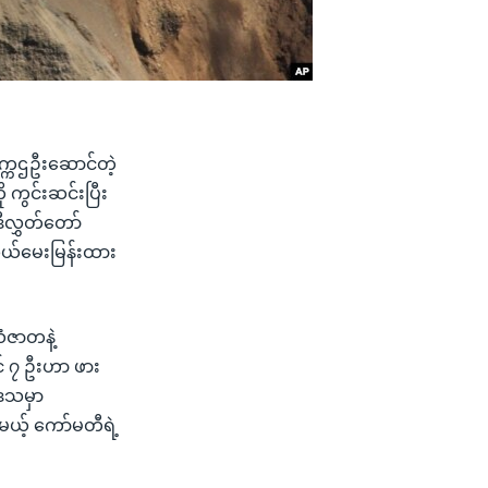
က္ကဌဦးဆောင်တဲ့
ကွင်းဆင်းပြီး
လွှတ်တော်
ွယ်မေးမြန်းထား
ဇာတနဲ့
င် ၇ ဦးဟာ ဖား
ဒေသမှာ
မယ့် ကော်မတီရဲ့