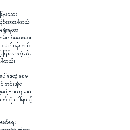
 မြေမဆေး
ဖြစ်ထားပါတယ်။
းရှုံးရတာ
ုံစမ်းစစ်ဆေးပေး
ာ၀ ပတ်ဝန်းကျင်
 ဖြစ်လာတဲ့ ဆိုး
ိုပါတယ်။
ပေါ်နေတဲ့ ရေမ
 အင်းအိုင်
ေါ့ဗျာ၊ ကျနော်
ာ်တို့ ခေါ်ရမယ့်
ဖော်ရေး