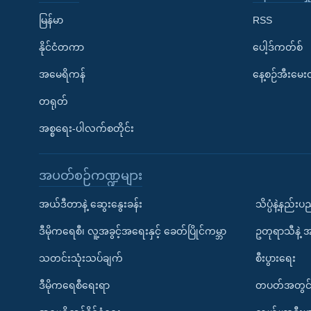
မြန်မာ
RSS
နိုင်ငံတကာ
ပေါ့ဒ်ကတ်စ်
အမေရိကန်
နေ့စဉ်အီးမေ
တရုတ်
အစ္စရေး-ပါလက်စတိုင်း
အပတ်စဉ်ကဏ္ဍများ
အယ်ဒီတာနဲ့ ဆွေးနွေးခန်း
သိပ္ပံနဲ့နည်း
ဒီမိုကရေစီ၊ လူ့အခွင့်အရေးနှင့် ခေတ်ပြိုင်ကမ္ဘာ
ဥတုရာသီနဲ့ 
သတင်းသုံးသပ်ချက်
စီးပွားရေး
ဒီမိုကရေစီရေးရာ
တပတ်အတွင်