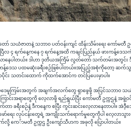
တော် သယံဇာတနဲ့ သဘာ၀ ပတ်ဝန်းကျင် ထိန်းသိမ်းရေး ကော်မတီ ဥ
ပြီလ ၄ ရက်နေ့ကနေ ၇ ရက်နေ့အထိ ကချင်ပြည်နယ် ဖားကန့်ဒေသကို 
ာနေပါတယ်။ ဒါဟာ ဒုတိယအကြိမ် လွတ်တော် သက်တမ်းအတွင်း ဒီ
းကန့်ဒေသ ပထမဆုံးခရီးစဉ်ဖြစ်ပါတယ်။အပြည့်အစုံကိုတော့ ဆက်သ
န်မာပိုင်း သတင်းထောက် ကိုထက်အောင်က တင်ပြပေးမှာပါ။
ဒေမူကြမ်းအတွက် အချက်အလက်တွေ ရှာဖွေဖို့ အပြင်သဘာ၀ သယံ
ာင်းအရာတွေကို လေ့လာဖို့ ရည်ရွယ်ပြီး ကော်မတီ ဥက္ကဌနဲ့ အဖွဲ့ဝ
က်တာ ခရီးစဉ်နဲ့ ဒီကနေ့က စပြီး ကွင်းဆင်းလေ့လာနေတာပါ။ အဲဒီ့
ဖော်ရေး လုပ်ငန်းတွေရဲ့ အကျိုးသက်ရောက်မှုတွေကိုပါ လေ့လာသွား
်သက်လို့ ကေ်ာမတီ ဥက္ကဌ ဦးကျော်သီဟက အခုလို ပြောပါတယ်။