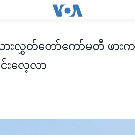
သားလွှတ်တော်ကော်မတီ ဖားက
ဆင်းလေ့လာ