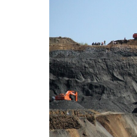
သုတပဒေသာ အင်္ဂလိပ်စာ
အ
ညွန်း
စာမျက်နှာ
သို့
ကျော်
ကြည့်
ရန်
ရှာဖွေ
ရန်
နေရာ
သို့
ကျော်
ရန်