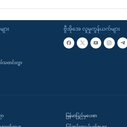
ုများ
ဗွီအိုအေ လူမှုကွန်ယက်များ
းလ်သတင်းလွှာ
ပညာ
မြန်မာပြည်မှပေးစာ
အနာဂတ်ကမ္ဘာ
မြင်ကွင်းကျယ်မှတ်စုများ