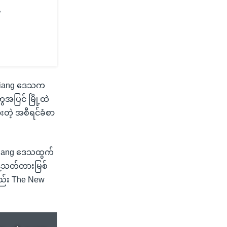
injiang ဒေသက
အပြင် မြို့ထဲ
းတဲ့ အစီရင်ခံစာ
jiang ဒေသထွက်
့်သတ်တားမြစ်
ည်း The New