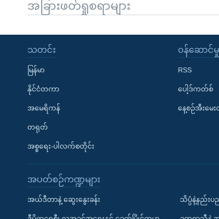
အခြားဖတ်ရှုစရာများ
သတင်း
၀န်ဆောင်မှ
မြန်မာ
RSS
နိုင်ငံတကာ
ပေါ့ဒ်ကတ်စ်
အမေရိကန်
နေ့စဉ်အီးမေ
တရုတ်
အစ္စရေး-ပါလက်စတိုင်း
အပတ်စဉ်ကဏ္ဍများ
အယ်ဒီတာနဲ့ ဆွေးနွေးခန်း
သိပ္ပံနဲ့နည်း
ဒီမိုကရေစီ၊ လူ့အခွင့်အရေးနှင့် ခေတ်ပြိုင်ကမ္ဘာ
ဥတုရာသီနဲ့ 