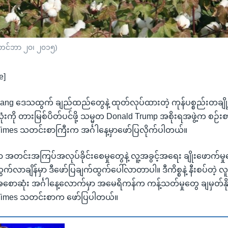
က်တင်ဘာ ၂၀၊ ၂၀၁၅)
e]
njiang ဒေသထွက် ချည်ထည်တွေနဲ့ ထုတ်လုပ်ထားတဲ့ ကုန်ပစ္စည်းတချိ
ုံးကို တားမြစ်ပိတ်ပင်ဖို့ သမ္မတ Donald Trump အစိုးရအဖွဲ့က စဉ်း
imes သတင်းစာကြီးက အင်္ဂါနေ့မှာဖော်ပြလိုက်ပါတယ်။
 အတင်းအကြပ်အလုပ်ခိုင်းစေမှုတွေနဲ့ လူ့အခွင့်အရေး ချိုးဖောက်မှ
်လာချိန်မှာ ဒီဖော်ပြချက်ထွက်ပေါ်လာတာပါ။ ဒီကိစ္စနဲ့ နီးစပ်တဲ့ လ
ာဆုံး အင်္ဂါနေ့လောက်မှာ အမေရိကန်က ကန့်သတ်မှုတွေ ချမှတ်နိ
Times သတင်းစာက ဖော်ပြပါတယ်။