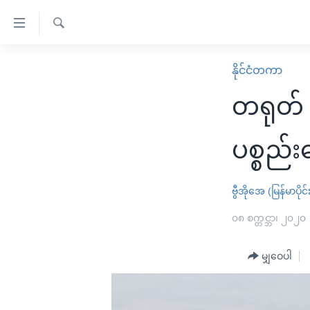
သုံး
ရ
ရှာဖွေ
လွယ်ကူ
မူလစာမျက်နှာ
နိုင်ငံတကာ
ရ
စေ
မြန်မာ
လာ
တရုတ်
သည့်
ဒ်
ကမ္ဘာ့သတင်းများ
Link
ဗွီဒီယို
နိုင်ငံတကာ
ပစ္စည်း
များ
သတင်းလွတ်လပ်ခွင့်
အမေရိကန်
ပင်မ
ရပ်ဝန်းတခု လမ်းတခု အလွန်
တရုတ်
ဗွီအိုအေ (မြန်မာပိုင်
အကြောင်းအရာ
အင်္ဂလိပ်စာလေ့လာမယ်
အစ္စရေး-ပါလက်စတိုင်း
၀၈ စက္တင္ဘာ၊ ၂၀၂၀
သို့
အပတ်စဉ်ကဏ္ဍများ
အမေရိကန်သုံးအီဒီယံ
ကျော်
မျှဝေပါ
ကြည့်
ရေဒီယိုနှင့်ရုပ်သံ အချက်အလက်များ
မကြေးမုံရဲ့ အင်္ဂလိပ်စာ
ရေဒီယို
ရန်
ရေဒီယို/တီဗွီအစီအစဉ်
ရုပ်ရှင်ထဲက အင်္ဂလိပ်စာ
တီဗွီ
ပင်မ