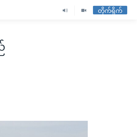
တိုက်ရိုက်
်