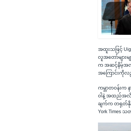
အထူးသဖြင့် Uig
လူအတော်များမျာ
က အဆင့်နိမ့်အလု
အကြောင်းကိုလည
ကမ္ဘာတဝန်းက န
ဝါနဲ့ အထည်အလိ
ချက်က တရုတ်နို
York Times သတ