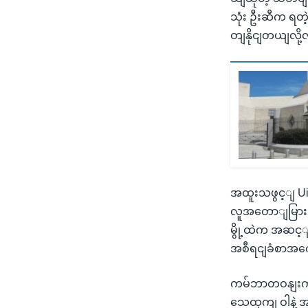
သုံး ဦးဆီက ရတ
တျနိုငျတယျလိ
အထူးသဖွင့ျ Ui
လူအတောျမြားမြ
မွို့ထဲက အဆင့ျ
အစီရငျခံစာအက
ကမ်ဘာတဝနျးက 
သေထှကျ ဝါနဲ့