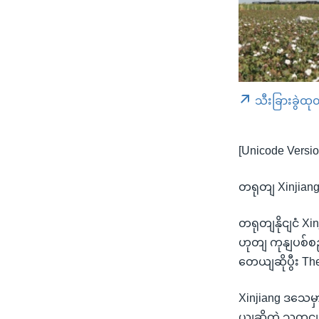
သီးခြားခွဲထု
[Unicode Versio
တရုတျ Xinjian
တရုတျနိုငျငံ 
ဟုတျ ကုနျပစ်စည
တေယျဆိုပွီး T
Xinjiang ဒသေမှ
ယျဆိုတဲ့ သတငျ