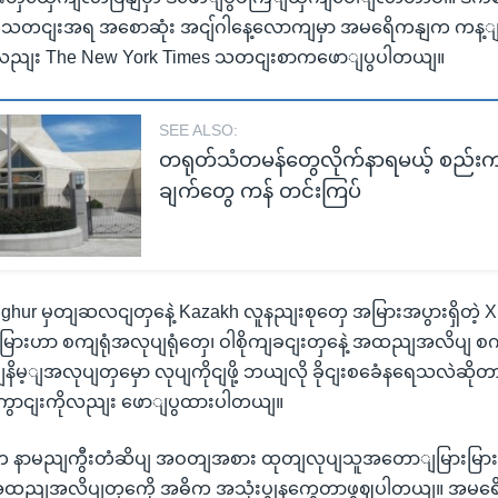
ဲ့သတငျးအရ အစောဆုံး အငျ်ဂါနေ့လောကျမှာ အမရေိကနျက ကန့ျသ
ု့လညျး The New York Times သတငျးစာကဖောျပွပါတယျ။
SEE ALSO:
တရုတ်သံတမန်တွေလိုက်နာရမယ့် စည်းက
ချက်တွေ ကန် တင်းကြပ်
ghur မှတျဆလငျတှနေဲ့ Kazakh လူနညျးစုတှေ အမြားအပွားရှိတဲ့
ားဟာ စကျရုံအလုပျရုံတှေ၊ ဝါစိုကျခငျးတှနေဲ့ အထညျအလိပျ စက
နိမ့ျအလုပျတှမှော လုပျကိုငျဖို့ ဘယျလို ခိုငျးစခေံနရေသလဲဆိ
ွောငျးကိုလညျး ဖောျပွထားပါတယျ။
နာမညျကွီးတံဆိပျ အဝတျအစား ထုတျလုပျသူအတောျမြားမြားက
 အထညျအလိပျတှကေို အဓိက အသုံးပွုနကွေတာဖွဈပါတယျ။ အမရေိ