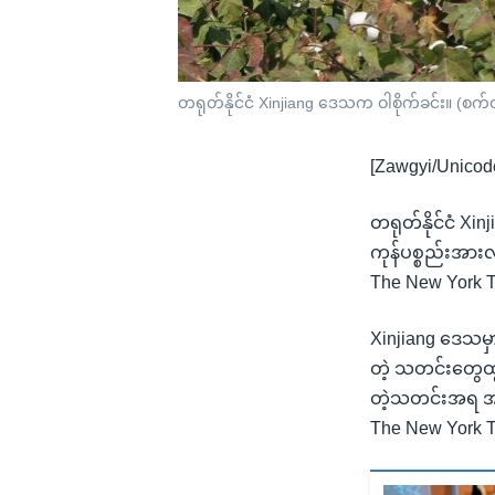
တရုတ်နိုင်ငံ Xinjiang ဒေသက ဝါစိုက်ခင်း။ (စ
[Zawgyi/Unicod
တရုတ်နိုင်ငံ Xi
ကုန်ပစ္စည်းအားလ
The New York T
Xinjiang ဒေသမှာ
တဲ့ သတင်းတွေထွက
တဲ့သတင်းအရ အစေ
The New York 