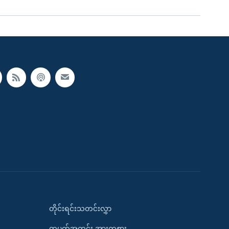
တိုင်းရင်းသတင်းလွှာ
တပတ်အတွင်း အားကစား