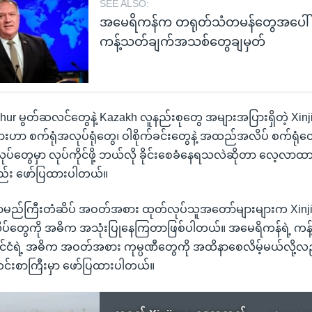
SEE ALSO:
အမေရိကန်က တရုတ်သံတမန်တွေအပေါ်
ကန့်သတ်ချက်အသစ်တွေချမှတ်
hur မွတ်ဆလင်တွေနဲ့ Kazakh လူနည်းစုတွေ အများအပြားရှိတဲ့ X
းဟာ စက်ရုံအလုပ်ရုံတွေ၊ ဝါစိုက်ခင်းတွေနဲ့ အထည်အလိပ် စက်ရုံတွေ
ပ်တွေမှာ လုပ်ကိုင်ဖို့ ဘယ်လို ခိုင်းစေခံနေရသလဲဆိုတာ လေ့လာထာ
်း ဖော်ပြထားပါတယ်။
ာမည်ကြီးတံဆိပ် အဝတ်အစား ထုတ်လုပ်သူအတော်များများက Xin
ပ်တွေကို အဓိက အသုံးပြုနေကြတာဖြစ်ပါတယ်။ အမေရိကန်ရဲ့ ကန
င်ငံရဲ့ အဓိက အဝတ်အစား ကုမ္ပဏီတွေကို အထိနာစေလိမ့်မယ်လို့လ
င်းစာကြီးမှာ ဖော်ပြထားပါတယ်။