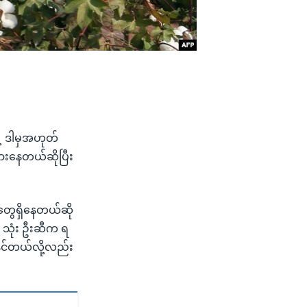
ု့ ဒါမှအဟုတ်
စားနေတယ်ဆိုပြီး
ုတွေရှိနေတယ်ဆို
ူ သုံး ဦးဆီက ရ
ုင်တယ်လို့လည်း