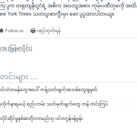
ျက တရုတျနိုငျငံရဲ့ အဓိက အဝတျအစား ကုမ်ပဏီတှကေို အထ
New York Times သတငျးစာကွီးမှာ ဖောျပွထားပါတယျ။
Follow us
ပရင့်ထုတ်ရန်
ုအေ (မြန်မာပိုင်း)
်းများ ...
်သံတမန်တွေအပေါ် ကန့်သတ်ချက်အသစ်တွေချမှတ်
ိုက်နာရမယ့် စည်းကမ်း သတ်မှတ်ချက်တွေ ကန် တင်းကြပ်
င်ဆိုင်မှုနှစ်ဆတိုးလာမည်ဟု ပင်တဂွန်ခန့်မှန်း