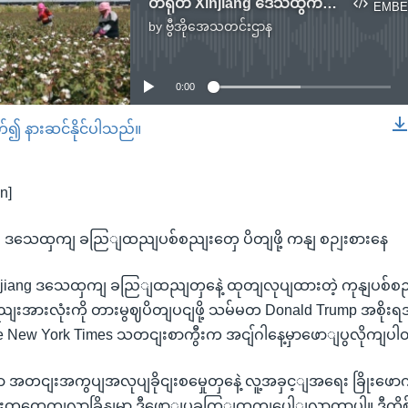
တရုတ် Xinjiang ဒေသထွက် ချည်ထည်ပစ္စည်းတွေ ပိတ်ဖို့ ကန် စဉ်းစားနေ
EMBE
by
ဗွီအိုအေသတင်းဌာန
No media source currently available
0:00
တ်၍ နားဆင်နိုင်ပါသည်။
EMBED
n]
g ဒသေထှကျ ခညြျထညျပစ်စညျးတှေ ပိတျဖို့ ကနျ စဉျးစားနေ
Xinjiang ဒသေထှကျ ခညြျထညျတှနေဲ့ ထုတျလုပျထားတဲ့ ကုနျပစ်စည
ျးအားလုံးကို တားမွဈပိတျပငျဖို့ သမ်မတ Donald Trump အစိုးရအ
he New York Times သတငျးစာကွီးက အငျ်ဂါနေ့မှာဖောျပွလိုကျပ
ာ အတငျးအကွပျအလုပျခိုငျးစမှေုတှနေဲ့ လူ့အခှင့ျအရေး ခြိုးဖောက
းတှထှေကျလာခြိနျမှာ ဒီဖောျပွခကြျထှကျပေါျလာတာပါ။ ဒီကိစ်စနဲ