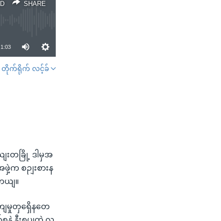
D
SHARE
1:03
တိုက်ရိုက် လင့်ခ်
SHARE
ျးတခြို့ ဒါမှအ
ဖှဲ့က စဉျးစားန
ါတယျ။
ျမှုတှရှေိနတေ
့ နီးစပျတဲ့ လူ