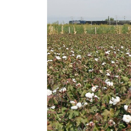
သုတပဒေသာ အင်္ဂလိပ်စာ
အ
ညွန်း
စာမျက်နှာ
သို့
ကျော်
ကြည့်
ရန်
ရှာဖွေ
ရန်
နေရာ
သို့
ကျော်
ရန်