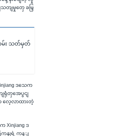
တျမှုတှေ ခမြှ
မ်း သတ်မှတ်
 Xinjiang ဒသေက
ျရုံတှအေပွငျ
ုတာ လေ့လာထားတဲ့
 Xinjiang ဒ
ကနျရဲ့ ကန့ျ