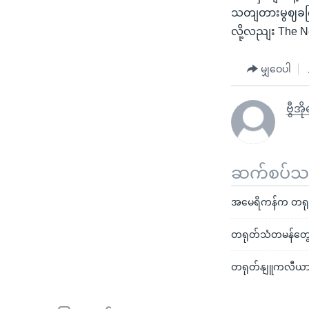
သတျတားမွဈခကြ
လို့လညျး The 
မျှဝေပါ
ဗွီအိ
ဆက်စပ်သတင
အမေရိကန်က တရုတ
တရုတ်သံတမန်တွေလ
တရုတ်နျူကလီယားပို