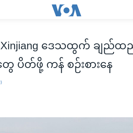
 Xinjiang ဒေသထွက် ချည်ထည
တွေ ပိတ်ဖို့ ကန် စဉ်းစားနေ
း)