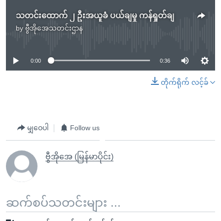
သတင်းထောက် ၂ ဦးအယူခံ ပယ်ချမှု ကန်ရှုတ်ချ
by
ဗွီအိုအေသတင်းဌာန
No media source currently available
0:00
0:36
တိုက်ရိုက် လင့်ခ်
မျှဝေပါ
Follow us
ဗွီအိုအေ (မြန်မာပိုင်း)
ဆက်စပ်သတင်းများ ...