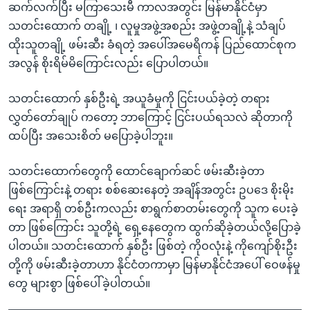
ဆက်လက်ပြီး မကြာသေးမီ ကာလအတွင်း မြန်မာနိုင်ငံမှာ
သတင်းထောက် တချို့ ၊ လူမှုအဖွဲ့အစည်း အဖွဲ့တချို့နဲ့ သံချပ်
ထိုးသူတချို့ ဖမ်းဆီး ခံရတဲ့ အပေါ်အမေရိကန် ပြည်ထောင်စုက
အလွန် စိုးရိမ်မိကြောင်းလည်း ပြောပါတယ်။
သတင်းထောက် နှစ်ဦးရဲ့ အယူခံမှုကို ငြင်းပယ်ခဲ့တဲ့ တရား
လွှတ်တော်ချုပ် ကတော့ ဘာကြောင့် ငြင်းပယ်ရသလဲ ဆိုတာကို
ထပ်ပြီး အသေးစိတ် မပြောခဲ့ပါဘူး။
သတင်းထောက်တွေကို ထောင်ချောက်ဆင် ဖမ်းဆီးခဲ့တာ
ဖြစ်ကြောင်းနဲ့ တရား စစ်ဆေးနေတဲ့ အချိန်အတွင်း ဥပဒေ စိုးမိုး
ရေး အရာရှိ တစ်ဦးကလည်း စာရွက်စာတမ်းတွေကို သူက ပေးခဲ့
တာ ဖြစ်ကြောင်း သူတို့ရဲ့ ရှေ့နေတွေက ထွက်ဆိုခဲ့တယ်လို့ပြောခဲ့
ပါတယ်။ သတင်းထောက် နှစ်ဦး ဖြစ်တဲ့ ကိုဝလုံးနဲ့ ကိုကျော်စိုးဦး
တို့ကို ဖမ်းဆီးခဲ့တာဟာ နိုင်ငံတကာမှာ မြန်မာနိုင်ငံအပေါ် ဝေဖန်မှု
တွေ များစွာ ဖြစ်ပေါ်ခဲ့ပါတယ်။