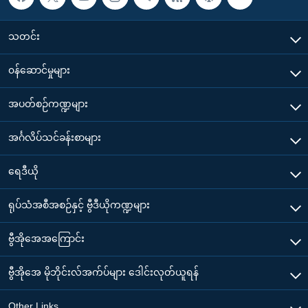
သတင်း
၀န်ဆောင်မှုများ
အပတ်စဉ်ကဏ္ဍများ
အင်္ဂလိပ်သင်ခန်းစာများ
ရေဒီယို
ရုပ်သံအစီအစဉ်နှင့် ဗွီဒီယိုကဏ္ဍများ
ဗွီအိုအေအကြောင်း
ဗွီအိုအေ မိုဘိုင်းလ်အက်ပ်များ ဒေါင်းလုတ်ယူရန်
Other Links