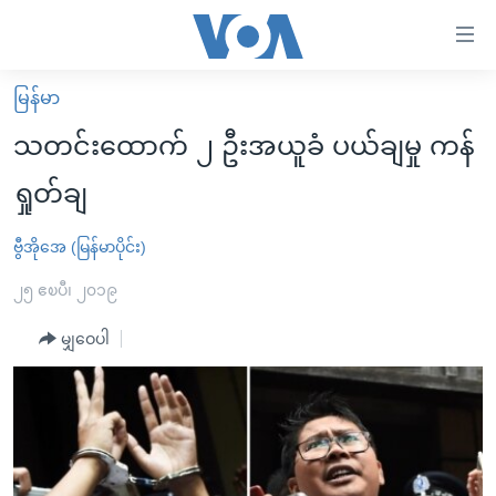
သုံး
ရ
လွယ်ကူ
မြန်မာ
မူလစာမျက်နှာ
စေ
သတင်းထောက် ၂ ဦးအယူခံ ပယ်ချမှု ကန်
မြန်မာ
သည့်
ရှုတ်ချ
ကမ္ဘာ့သတင်းများ
Link
ဗွီဒီယို
နိုင်ငံတကာ
ဗွီအိုအေ (မြန်မာပိုင်း)
များ
သတင်းလွတ်လပ်ခွင့်
အမေရိကန်
၂၅ ဧၿပီ၊ ၂၀၁၉
ပင်မ
ရပ်ဝန်းတခု လမ်းတခု အလွန်
တရုတ်
အကြောင်းအရာ
မျှဝေပါ
သို့
အင်္ဂလိပ်စာလေ့လာမယ်
အစ္စရေး-ပါလက်စတိုင်း
ကျော်
အပတ်စဉ်ကဏ္ဍများ
အမေရိကန်သုံးအီဒီယံ
ကြည့်
ရေဒီယိုနှင့်ရုပ်သံ အချက်အလက်များ
မကြေးမုံရဲ့ အင်္ဂလိပ်စာ
ရေဒီယို
ရန်
ပင်မ
ရေဒီယို/တီဗွီအစီအစဉ်
ရုပ်ရှင်ထဲက အင်္ဂလိပ်စာ
တီဗွီ