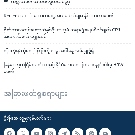
ကမ္ဘာတဝှမ်း သတင်းလွတ်လပ်ခွင့်
Reuters သတင်းထောက်တွေအယူခံ ပယ်ချမှု နိုင်ငံတကာဝေဖန်
ရိုက်တာသတင်းထောက်နှစ်ဦး အယူခံ တရားရုံးချုပ်စီရင်ချက် CPJ
အကောင်းဖက် မျှော်လင့်
ကိုဝလုံးနဲ့ ကိုကျော်စိုးဦးတို့ အမှု အင်္ဂါနေ့ အမိန့်ချဖို့ရှိ
မြန်မာ လွတ်ငြိမ်းသက်သာခွင့် နိုင်ငံရေးအကျဉ်းသား နည်းပါးမှု HRW
ဝေဖန်
အခြားဖတ်ရှုစရာများ
ဗွီအိုအေ လူမှုကွန်ယက်များ