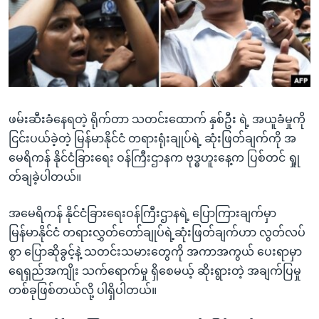
အ
သုတပဒေသာ အင်္ဂလိပ်စာ
ညွန်း
Learning English
စာမျက်နှာ
သို့
ဗွီအိုအေ လူမှုကွန်ယက်များ
ကျော်
ကြည့်
ဖမ်းဆီးခံနေရတဲ့ ရိုက်တာ သတင်းထောက် နှစ်ဦး ရဲ့ အယူခံမှုကို
ရန်
ဘာသာစကားများ
ငြင်းပယ်ခဲ့တဲ့ မြန်မာနိုင်ငံ တရားရုံးချုပ်ရဲ့ ဆုံးဖြတ်ချက်ကို အ
ရှာဖွေ
မေရိကန် နိုင်ငံခြားရေး ဝန်ကြီးဌာနက ဗုဒ္ဓဟူးနေ့က ပြစ်တင် ရှုု
ရန်
တ်ချခဲ့ပါတယ်။
နေရာ
သို့
အမေရိကန် နိုင်ငံခြားရေးဝန်ကြီးဌာနရဲ့ ပြောကြားချက်မှာ
ကျော်
မြန်မာနိုင်ငံ တရားလွှတ်တော်ချုပ်ရဲ့ဆုံးဖြတ်ချက်ဟာ လွတ်လပ်
ရန်
စွာ ပြောဆိုခွင့်နဲ့ သတင်းသမားတွေကို အကာအကွယ် ပေးရာမှာ
ရေရှည်အကျိုး သက်ရောက်မှု ရှိစေမယ့် ဆိုးရွားတဲ့ အချက်ပြမှု
တစ်ခုဖြစ်တယ်လို့ ပါရှိပါတယ်။