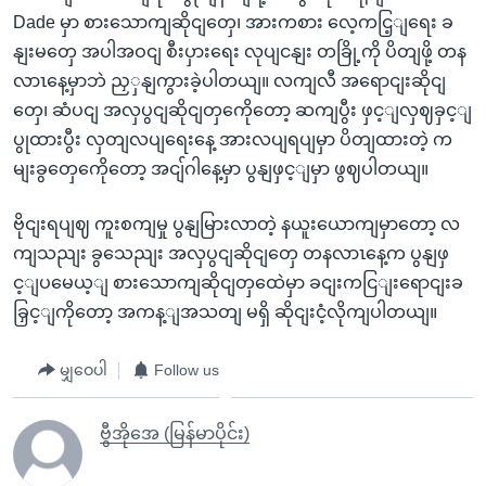
Dade မှာ စားသောကျဆိုငျတှေ၊ အားကစား လေ့ကငြ့ျရေး ခ
နျးမတှေ အပါအဝငျ စီးပှားရေး လုပျငနျး တခြို့ကို ပိတျဖို့ တန
လာၤနေ့မှာဘဲ ညှှနျကွားခဲ့ပါတယျ။ လကျလီ အရောငျးဆိုငျ
တှေ၊ ဆံပငျ အလှပွငျဆိုငျတှကေိုတော့ ဆကျပွီး ဖှင့ျလှဈခှင့ျ
ပွုထားပွီး လှတျလပျရေးနေ့ အားလပျရပျမှာ ပိတျထားတဲ့ က
မျးခွတှေကေိုတော့ အငျ်ဂါနေ့မှာ ပွနျဖှင့ျမှာ ဖွဈပါတယျ။
ဗိုငျးရပျဈ ကူးစကျမှု ပွနျမြားလာတဲ့ နယူးယောကျမှာတော့ လ
ကျသညျး ခွသေညျး အလှပွငျဆိုငျတှေ တနလာၤနေ့က ပွနျဖှ
င့ျပမေယ့ျ စားသောကျဆိုငျတှထေဲမှာ ခငျးကငြျးရောငျးခ
ခြှင့ျကိုတော့ အကန့ျအသတျ မရှိ ဆိုငျးငံ့လိုကျပါတယျ။
မျှဝေပါ
Follow us
ဗွီအိုအေ (မြန်မာပိုင်း)