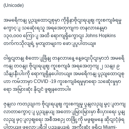
(Unicode)
အမရေိကနျ ပွညျထောငျစုမှာ ကိုရိုနာဗိုငျးရပျဈ ကူးစကျခံရမှု
ကွောင့ျ သဆေုံးရသူ အရအေတှကျက တနလာၤနေ့မှာ
၁၃၀,၀၀၀ ကြောျ အထိ ရောကျရှိကွောငျး Johns Hopkins
တက်ကသိုလျရဲ့ မှတျတမျးက ဖောျပွပါတယျ။
ဝါရှငျတနျ စံတောျခြိနျ တနလာၤနေ့ နေ့ခငျးပိုငျးမှာဘဲ အမရေိ
ကနျ တဝနျး ဗိုငျးရပျဈ ကူးစကျခံ အရအေတှကျ ၂ သနျး ၉
သိနျးနီးပါးကို ရောကျရှိနပေါတယျ။ အမရေိကနျ ပွညျထောငျစု
ဟာ ကမ်ဘာမှာ COVID -19 ကူးစကျခံရမှုမှာရော သဆေုံးမှုမှာ
ရော အမြားဆုံး နိုငျငံ ဖွဈနတောပါ။
ဇှနျလ ကတညျးက ဗိုငျးရပျဈ ကူးစကျမှု ပွနျလညျ မွင့ျတကျ
လာတာကွောင့ျ ပွညျနယျ အတောျမြားမြားမှာ စီးပှားရေး ပွနျ
လညျ ဖှင့ျလှဈရေး အစီအစဉျ တခြို့ကို မဖွဈမနေ ဆိုငျးငံ့ခဲ့ရ
ပါတယျ။ ဖလောျရီဒါ ပွညျနယျရဲ့ အကွီးဆုံး ခရိုငျ Miami-