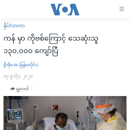
သုံး
ရ
လွယ်ကူ
နိုင်ငံတကာ
မူလစာမျက်နှာ
စေ
ကန် မှာ ကိုဗစ်ကြောင့် သေဆုံးသူ
မြန်မာ
သည့်
၁၃၀,၀၀၀ ကျော်ပြီ
ကမ္ဘာ့သတင်းများ
Link
ဗွီဒီယို
နိုင်ငံတကာ
ဗွီအိုအေ (မြန်မာပိုင်း)
များ
သတင်းလွတ်လပ်ခွင့်
အမေရိကန်
၀၇ ဇူလိုင္၊ ၂၀၂၀
ပင်မ
ရပ်ဝန်းတခု လမ်းတခု အလွန်
တရုတ်
အကြောင်းအရာ
မျှဝေပါ
သို့
အင်္ဂလိပ်စာလေ့လာမယ်
အစ္စရေး-ပါလက်စတိုင်း
ကျော်
အပတ်စဉ်ကဏ္ဍများ
အမေရိကန်သုံးအီဒီယံ
ကြည့်
ရေဒီယိုနှင့်ရုပ်သံ အချက်အလက်များ
မကြေးမုံရဲ့ အင်္ဂလိပ်စာ
ရေဒီယို
ရန်
ပင်မ
ရေဒီယို/တီဗွီအစီအစဉ်
ရုပ်ရှင်ထဲက အင်္ဂလိပ်စာ
တီဗွီ