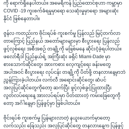
ကို ရောက်ရှိနေပါတယ်။ အမေရိကန် ပြည်ထောင်စုဟာ ကမ္ဘာမှာ
COVID -19 ကူးစက်ခံရမှုမှာရော သေဆုံးမှုမှာရော အများဆုံး
နိုင်ငံ ဖြစ်နေတာပါ။
ဇွန်လ ကတည်းက ဗိုင်းရပ်စ် ကူးစက်မှု ပြန်လည် မြင့်တက်လာ
တာကြောင့် ပြည်နယ် အတော်များများမှာ စီးပွားရေး ပြန်လည်
ဖွင့်လှစ်ရေး အစီအစဉ် တချို့ကို မဖြစ်မနေ ဆိုင်းငံ့ခဲ့ရပါတယ်။
ဖလော်ရီဒါ ပြည်နယ်ရဲ့ အကြီးဆုံး ခရိုင် Miami-Dade မှာ
စားသောက်ဆိုင်တွေ၊ အားကစား လေ့ကျင့်ရေး ခန်းမတွေ
အပါအဝင် စီးပွားရေး လုပ်ငန်း တချို့ကို ပိတ်ဖို့ တနလာၤနေ့မှာဘဲ
ညွှန်ကြားခဲ့ပါတယ်။ လက်လီ အရောင်းဆိုင်တွေ၊ ဆံပင်
အလှပြင်ဆိုင်တွေကိုတော့ ဆက်ပြီး ဖွင့်လှစ်ခွင့်ပြုထားပြီး
လွတ်လပ်ရေးနေ့ အားလပ်ရပ်မှာ ပိတ်ထားတဲ့ ကမ်းခြေတွေကို
တော့ အင်္ဂါနေ့မှာ ပြန်ဖွင့်မှာ ဖြစ်ပါတယ်။
ဗိုင်းရပ်စ် ကူးစက်မှု ပြန်များလာတဲ့ နယူးယောက်မှာတော့
လက်သည်း ခြေသည်း အလှပြင်ဆိုင်တွေ တနလာၤနေ့က ပြန်ဖွင့်