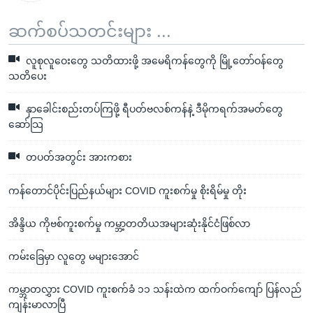
ဆက်စပ်သတင်းများ ...
လူစုလူဝေးတွေ သတိထားဖို့ အမေရိကန်တွေကို မြို့တော်ဝန်တွေ
သတိပေး
နှာခေါင်းစည်းတပ်ကြဖို့ ရီပတ်ဗလစ်ကန်နဲ့ ဒီမိုကရက်အမတ်တွေ
ဆော်သြ
တပတ်အတွင်း အားကစား
ကန်တောင်ပိုင်းပြည်နယ်များ COVID ကူးစက်မှု စိုးရိမ်မှု တိုး
အိန္ဒိယ ကိုဗစ်ကူးစက်မှု ကမ္ဘာ့တတိယအများဆုံးနိုင်ငံဖြစ်လာ
ကမ်းခြေမှာ လူတွေ မများအောင်
ကမ္ဘာတလွှား COVID ကူးစက်ခံ ၁၁ သန်းထဲက ထက်ဝက်ကျော် ပြန်လည်
ကျန်းမာလာပြီ