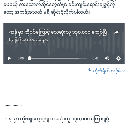
ပေမယ့် စားသောက်ဆိုင်တွေထဲမှာ ခင်းကျင်းရောင်းချခွင့်ကို
တော့ အကန့်အသတ် မရှိ ဆိုင်းငံ့လိုက်ပါတယ်။
ကန် မှာ ကိုဗစ်ကြောင့် သေဆုံးသူ ၁၃၀,၀၀၀ ကျော်ပြီ
by
ဗွီအိုအေသတင်းဌာန
No media source currently available
0:00
0:41
တိုက်ရိုက် လင့်ခ်
................
ကနျ မှာ ကိုဗဈကွောင့ျ သဆေုံးသူ ၁၃၀,၀၀၀ ကြောျပွီ