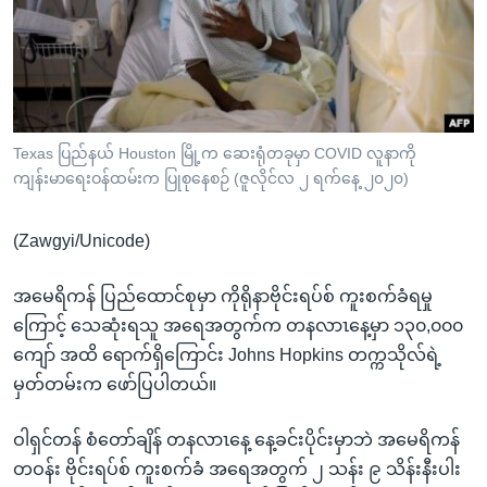
အ
သုတပဒေသာ အင်္ဂလိပ်စာ
ညွန်း
Learning English
စာမျက်နှာ
သို့
ဗွီအိုအေ လူမှုကွန်ယက်များ
ကျော်
ကြည့်
Texas ပြည်နယ် Houston မြို့က ဆေးရုံတခုမှာ COVID လူနာကို
ကျန်းမာရေးဝန်ထမ်းက ပြုစုနေစဉ် (ဇူလိုင်လ ၂ ရက်နေ့ ၂၀၂၀)
ရန်
ဘာသာစကားများ
ရှာဖွေ
(Zawgyi/Unicode)
ရန်
နေရာ
အမေရိကန် ပြည်ထောင်စုမှာ ကိုရိုနာဗိုင်းရပ်စ် ကူးစက်ခံရမှု
သို့
ကြောင့် သေဆုံးရသူ အရေအတွက်က တနလာၤနေ့မှာ ၁၃၀,၀၀၀
ကျော်
ကျော် အထိ ရောက်ရှိကြောင်း Johns Hopkins တက္ကသိုလ်ရဲ့
ရန်
မှတ်တမ်းက ဖော်ပြပါတယ်။
ဝါရှင်တန် စံတော်ချိန် တနလာၤနေ့ နေ့ခင်းပိုင်းမှာဘဲ အမေရိကန်
တဝန်း ဗိုင်းရပ်စ် ကူးစက်ခံ အရေအတွက် ၂ သန်း ၉ သိန်းနီးပါး