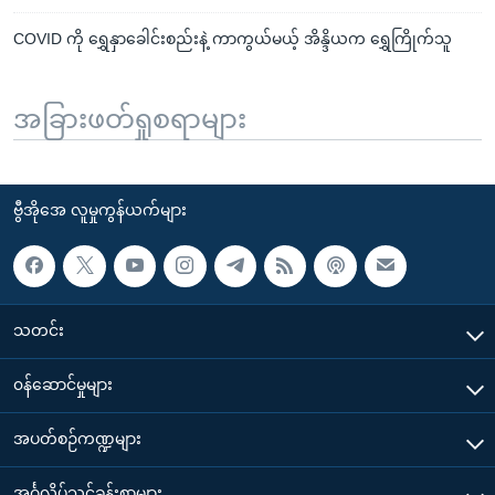
COVID ကို ရွှေနှာခေါင်းစည်းနဲ့ ကာကွယ်မယ့် အိန္ဒိယက ရွှေကြိုက်သူ
အခြားဖတ်ရှုစရာများ
ဗွီအိုအေ လူမှုကွန်ယက်များ
သတင်း
၀န်ဆောင်မှုများ
အပတ်စဉ်ကဏ္ဍများ
အင်္ဂလိပ်သင်ခန်းစာများ