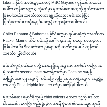
Liberia နိုင်ငံ အလံလွှင့်ထားတဲ့ MSC Gayane ကုန်တင်သင်္ဘော
ပေါ်က ကုန်သေတ္တာ ၇ လုံးထဲမှာ မူးယစ်ဆေးတွေကို ဖွက်ထားတာ
ဖြစ်ပါတယ်။ သင်္ဘောသားတချို့ကိုလည်း ဖမ်းဆီးခဲ့ပြီး
ပြည်ထောင်စု အစိုးရပုဒ်မတွေနဲ့ တရားစွဲထားပါတယ်။
Chile၊ Panama နဲ့ Bahamas နိုင်ငံတွေမှာ ရပ်နားခဲ့တဲ့ သင်္ဘောက
Packer Marine ဆိပ်ကမ်းကို အင်္ဂါနေ့က ဆိုက်ရောက်လာခဲ့တာ
ဖြစ်ပါတယ်။ ဒီသင်္ဘောက ဥရောပကို ဆက်သွားမယ့် ကုန်တင်
သင်္ဘော ဖြစ်ပါတယ်။
ဖမ်းဆီးမှုနဲ့ ပတ်သက်လို့ တာဝန်ရှိသူတွေ အသေးစိတ် မပြောပေ
မဲ့ သင်္ဘော second mate အရာရှိလက်မှာ Cocaine အမှုန့်
အကြွင်းအကျန်တွေကို ကမ်းခြေ လုံခြုံရေးတပ်ဖွဲ့တွေက တွေ့ရှိခဲ့
တယ်လို့ Philadelphia Inquirer ထဲမှာ ဖော်ပြခဲ့ပါတယ်။
မူးယစ်ဆေး မှောင်ခိုကူးဖို့ chief officers တွေက သူ့ကို ဒေါ်လာ
ငါးသောင်း ပေးပြီး စည်းရုံးခဲ့တယ်လို့ စုံစမ်းစစ်ဆေးသူတွေကို