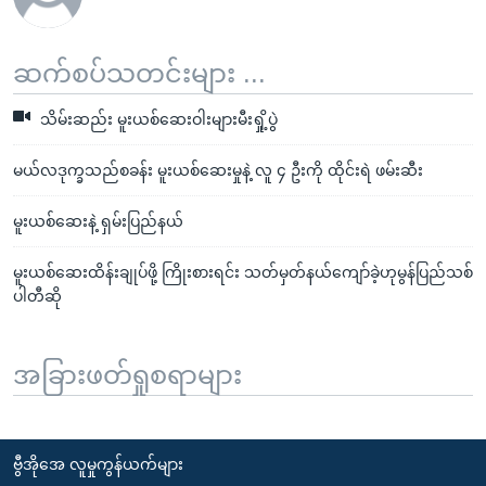
ဆက်စပ်သတင်းများ ...
သိမ်းဆည်း မူးယစ်ဆေးဝါးများမီးရှို့ပွဲ
မယ်လဒုက္ခသည်စခန်း မူးယစ်ဆေးမှုနဲ့ လူ ၄ ဦးကို ထိုင်းရဲ ဖမ်းဆီး
မူးယစ်ဆေးနဲ့ ရှမ်းပြည်နယ်
မူးယစ်ဆေးထိန်းချုပ်ဖို့ ကြိုးစားရင်း သတ်မှတ်နယ်ကျော်ခဲ့ဟုမွန်ပြည်သစ်
ပါတီဆို
အခြားဖတ်ရှုစရာများ
ဗွီအိုအေ လူမှုကွန်ယက်များ