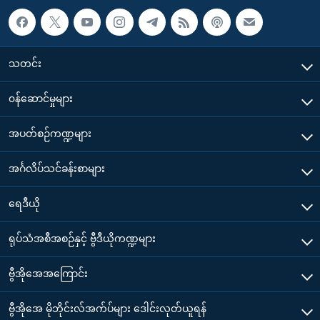
သတင်း
၀န်ဆောင်မှုများ
အပတ်စဉ်ကဏ္ဍများ
အင်္ဂလိပ်သင်ခန်းစာများ
ရေဒီယို
ရုပ်သံအစီအစဉ်နှင့် ဗွီဒီယိုကဏ္ဍများ
ဗွီအိုအေအကြောင်း
ဗွီအိုအေ မိုဘိုင်းလ်အက်ပ်များ ဒေါင်းလုတ်ယူရန်