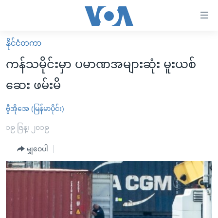
သုံး
ရ
လွယ်ကူ
နိုင်ငံတကာ
မူလစာမျက်နှာ
စေ
ကန်သမိုင်းမှာ ပမာဏအများဆုံး မူးယစ်
မြန်မာ
သည့်
ဆေး ဖမ်းမိ
ကမ္ဘာ့သတင်းများ
Link
ဗွီဒီယို
နိုင်ငံတကာ
ဗွီအိုအေ (မြန်မာပိုင်း)
များ
သတင်းလွတ်လပ်ခွင့်
အမေရိကန်
၁၉ ဇြန္၊ ၂၀၁၉
ပင်မ
ရပ်ဝန်းတခု လမ်းတခု အလွန်
တရုတ်
အကြောင်းအရာ
မျှဝေပါ
သို့
အင်္ဂလိပ်စာလေ့လာမယ်
အစ္စရေး-ပါလက်စတိုင်း
ကျော်
အပတ်စဉ်ကဏ္ဍများ
အမေရိကန်သုံးအီဒီယံ
ကြည့်
ရေဒီယိုနှင့်ရုပ်သံ အချက်အလက်များ
မကြေးမုံရဲ့ အင်္ဂလိပ်စာ
ရေဒီယို
ရန်
ပင်မ
ရေဒီယို/တီဗွီအစီအစဉ်
ရုပ်ရှင်ထဲက အင်္ဂလိပ်စာ
တီဗွီ