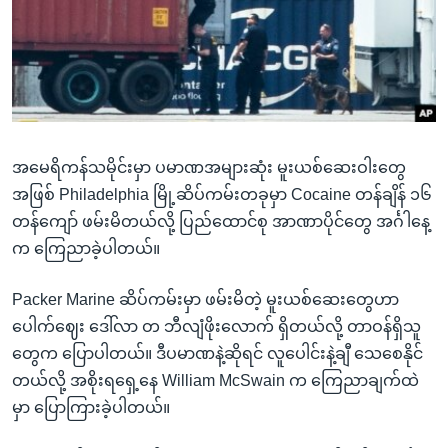
အ
သုတပဒေသာ အင်္ဂလိပ်စာ
ညွန်း
Learning English
စာမျက်နှာ
သို့
ဗွီအိုအေ လူမှုကွန်ယက်များ
ကျော်
ကြည့်
အမေရိကန်သမိုင်းမှာ ပမာဏအများဆုံး မူးယစ်ဆေးဝါးတွေ
ရန်
ဘာသာစကားများ
အဖြစ် Philadelphia မြို့ဆိပ်ကမ်းတခုမှာ Cocaine တန်ချိန် ၁၆
ရှာဖွေ
တန်ကျော် ဖမ်းမိတယ်လို့ ပြည်ထောင်စု အာဏာပိုင်တွေ အင်္ဂါနေ့
ရန်
က ကြေညာခဲ့ပါတယ်။
နေရာ
သို့
Packer Marine ဆိပ်ကမ်းမှာ ဖမ်းမိတဲ့ မူးယစ်ဆေးတွေဟာ
ကျော်
ပေါက်ဈေး ဒေါ်လာ တ ဘီလျံဖိုးလောက် ရှိတယ်လို့ တာဝန်ရှိသူ
ရန်
တွေက ပြောပါတယ်။ ဒီပမာဏနဲ့ဆိုရင် လူပေါင်းနဲ့ချီ သေစေနိုင်
တယ်လို့ အစိုးရရှေ့နေ William McSwain က ကြေညာချက်ထဲ
မှာ ပြောကြားခဲ့ပါတယ်။