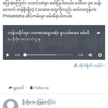
ပြောခဲ့ကြောင်း သတင်းထဲမှာ ဖော်ပြပါတယ်။ ဒေါ်လာ ၃၈ သန်း
လောက် တန်ဖိုးရှိတဲ့ Cocaine တွေကိုလည်း မတ်လတုန်းက
Philadelphia ဆိပ်ကမ်းမှာ ဖမ်းမိခဲ့ပါတယ်။
ကန်သမိုင်းမှာ ပမာဏအများဆုံး မူးယစ်ဆေး ဖမ်းမိ
by
ဗွီအိုအေသတင်းဌာန
No media source currently available
0:00
0:50
တိုက်ရိုက် လင့်ခ်
မျှဝေပါ
Follow us
ဗွီအိုအေ (မြန်မာပိုင်း)