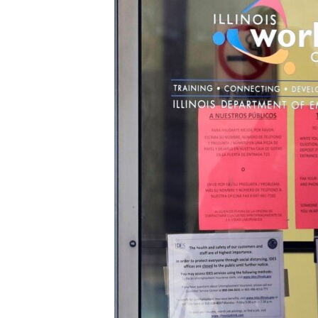
သုတပဒေသာ အင်္ဂလိပ်စာ
အ
ညွန်း
စာမျက်နှာ
သို့
ကျော်
ကြည့်
ရန်
ရှာဖွေ
ရန်
နေရာ
သို့
ကျော်
ရန်