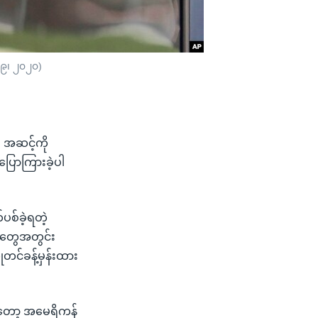
 ၉၊ ၂၀၂၀)
 အဆင့်ကို
ပြောကြားခဲ့ပါ
်ပစ်ခဲ့ရတဲ့
လတွေအတွင်း
တင်ခန့်မှန်းထား
ကတော့ အမေရိကန်