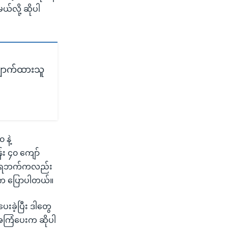
ယ်လို့ ဆိုပါ
ှောက်ထားသူ
နဲ့
်း ၄၀ ကျော်
စိုးရဘက်ကလည်း
w က ပြောပါတယ်။
ခဲ့ပြီး ဒါတွေ
အကြံပေးက ဆိုပါ