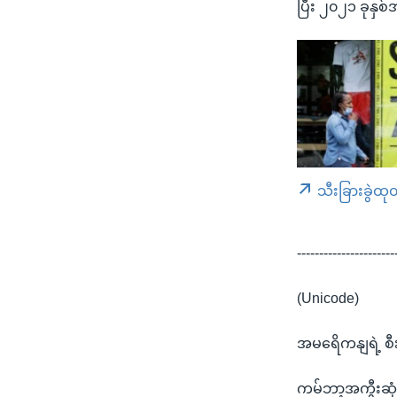
ပြီး ၂၀၂၁ ခုနှစ်
သီးခြားခွဲထု
----------------------
(Unicode)
အမရေိကနျရဲ့ စီ
ကမ်ဘာ့အကွီးဆု