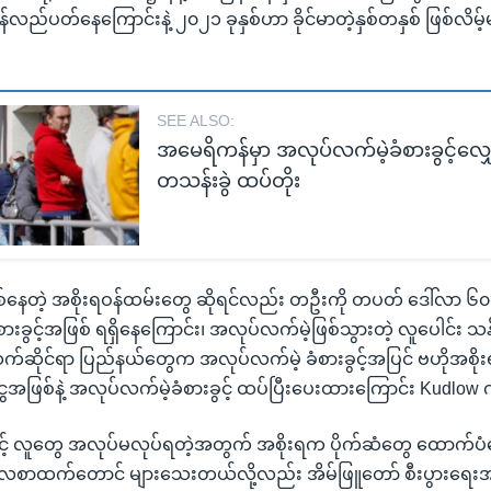
်လည်ပတ်နေကြောင်းနဲ့ ၂၀၂၁ ခုနှစ်ဟာ ခိုင်မာတဲ့နှစ်တနှစ် ဖြစ်လိမ့်မ
SEE ALSO:
အမေရိကန်မှာ အလုပ်လက်မဲ့ခံစားခွင့်လျ
တသန်းခွဲ ထပ်တိုး
်နေတဲ့ အစိုးရဝန်ထမ်းတွေ ဆိုရင်လည်း တဦးကို တပတ် ဒေါ်လာ ၆၀၀ 
ားခွင့်အဖြစ် ရရှိနေကြောင်း၊ အလုပ်လက်မဲ့ဖြစ်သွားတဲ့ လူပေါင်း သန
ဆိုင်ရာ ပြည်နယ်တွေက အလုပ်လက်မဲ့ ခံစားခွင့်အပြင် ဗဟိုအ
ငွေအဖြစ်နဲ့ အလုပ်လက်မဲ့ခံစားခွင့် ထပ်ပြီးပေးထားကြောင်း Kudlo
် လူတွေ အလုပ်မလုပ်ရတဲ့အတွက် အစိုးရက ပိုက်ဆံတွေ ထောက်ပံပေး
ုပ်လစာထက်တောင် များသေးတယ်လို့လည်း အိမ်ဖြူတော် စီးပွားရေး