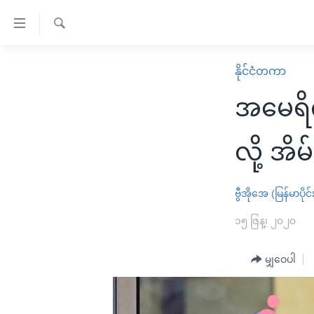
သုံး
ရ
ရှာဖွေ
လွယ်ကူ
မူလစာမျက်နှာ
နိုင်ငံတကာ
ရ
စေ
မြန်မာ
လာ
အမေရိက
သည့်
ဒ်
ကမ္ဘာ့သတင်းများ
Link
ဗွီဒီယို
နိုင်ငံတကာ
လို့ အိ
များ
သတင်းလွတ်လပ်ခွင့်
အမေရိကန်
ပင်မ
ရပ်ဝန်းတခု လမ်းတခု အလွန်
တရုတ်
ဗွီအိုအေ (မြန်မာပိုင်
အကြောင်းအရာ
အင်္ဂလိပ်စာလေ့လာမယ်
အစ္စရေး-ပါလက်စတိုင်း
၁၅ ဇြန္၊ ၂၀၂၀
သို့
အပတ်စဉ်ကဏ္ဍများ
အမေရိကန်သုံးအီဒီယံ
ကျော်
မျှဝေပါ
ကြည့်
ရေဒီယိုနှင့်ရုပ်သံ အချက်အလက်များ
မကြေးမုံရဲ့ အင်္ဂလိပ်စာ
ရေဒီယို
ရန်
ရေဒီယို/တီဗွီအစီအစဉ်
ရုပ်ရှင်ထဲက အင်္ဂလိပ်စာ
တီဗွီ
ပင်မ