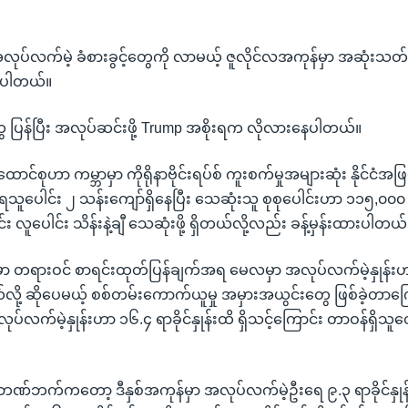
အလုပ်လက်မဲ့ ခံစားခွင့်တွေကို လာမယ့် ဇူလိုင်လအကုန်မှာ အဆုံးသတ်ဖိ
ာပါတယ်။
ွေ ပြန်ပြီး အလုပ်ဆင်းဖို့ Trump အစိုးရက လိုလားနေပါတယ်။
်စုဟာ ကမ္ဘာမှာ ကိုရိုနာဗိုင်းရပ်စ် ကူးစက်မှုအများဆုံး နိုင်ငံအဖြစ
ူပေါင်း ၂ သန်းကျော်ရှိနေပြီး သေဆုံးသူ စုစုပေါင်းဟာ ၁၁၅,၀၀၀ ကျ
လူပေါင်း သိန်းနဲ့ချီ သေဆုံးဖို့ ရှိတယ်လို့လည်း ခန့်မှန်းထားပါတယ်
ံမှာ တရားဝင် စာရင်းထုတ်ပြန်ချက်အရ မေလမှာ အလုပ်လက်မဲ့နှုန်း
ိတယ်လို့ ဆိုပေမယ့် စစ်တမ်းကောက်ယူမှု အမှားအယွင်းတွေ ဖြစ်ခဲ့တာကြ
က်မဲ့နှုန်းဟာ ၁၆.၄ ရာခိုင်နှုန်းထိ ရှိသင့်ကြောင်း တာဝန်ရှိသူ
်ဘက်ကတော့ ဒီနှစ်အကုန်မှာ အလုပ်လက်မဲ့ဦးရေ ၉.၃ ရာခိုင်နှုန်းသ