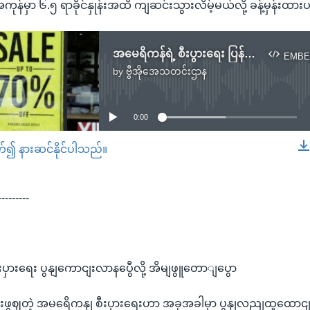
အကုန်မှာ ၆.၅ ရာခိုင်နှုန်းအထိ ကျဆင်းသွားလိမ့်မယ်လို့ ခန့်မှန်းထာ
အမေရိကန်ရဲ့ စီးပွားရေး ပြန်ကောင်းလာနေပြီလို့ အိမ်ဖြူတော်ပြော
EMBE
by
ဗွီအိုအေသတင်းဌာန
No media source currently available
0:00
တ်၍ နားဆင်နိုင်ပါသည်။
EMBED
---------
းပှားရေး ပွနျကောငျးလာနပွေီလို့ အိမျဖွူတောျပွော
ံးဖွဈတဲ့ အမရေိကနျ စီးပှားရေးဟာ အခုအခါမှာ ပွနျလညျထူထော