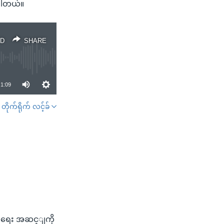
းပါတယ်။
D
SHARE
1:09
တိုက်ရိုက် လင့်ခ်
SHARE
ငျရေး အဆင့ျကို