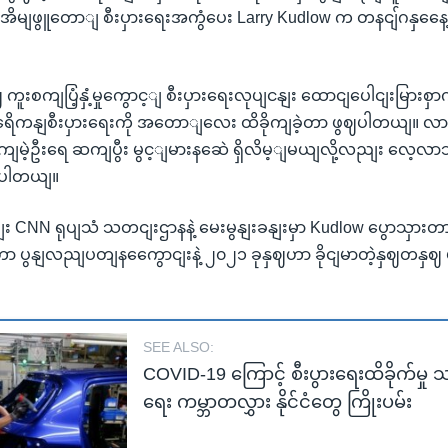
ု့ အိမျဖွူတောျ စီးပှားရေးအကွံပေး Larry Kudlow က တနငျ်ဂနှနေေ့မှ
ျဈ ကူးစကျပြံ့နှံ့မှုကွောင့ျ စီးပှားရေးလုပျငနျး ထောငျပေါငျးမြားစှာ
ေိကနျစီးပှားရေးကို အတောျလေး ထိခိုကျခဲ့တာ ဖွဈပါတယျ။
ျမဲ့ဦးရေ ဆကျပွီး မွင့ျမားနဆေဲ ရှိလိမ့ျမယျလို့လညျး လေ့လ
းပါတယျ။
CNN ရုပျသံ သတငျးဌာနနဲ့ မေးမွနျးခနျးမှာ Kudlow ပွောသှာ
ဟာ ပွနျလညျပတျနကွေောငျးနဲ့ ၂၀၂၁ ခုနှဈဟာ ခိုငျမာတဲ့နှဈတနှ
SEE ALSO:
COVID-19 ကြောင့် စီးပွားရေးထိခိုက်မှ
ရေး ကမ္ဘာတလွှား နိုင်ငံတွေ ကြိုးပမ်း