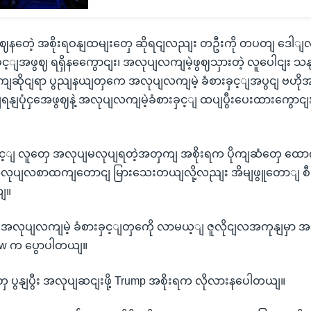
ဈနတေဲ့ အစိုးရဝနျထမျးတှေ ဆိုရငျလညျး တဦးကို တပတျ ဒေါျလ
ခှင့ျအဖွဈ ရရှိနကွေောငျး၊ အလုပျလကျမဲ့ဖွဈသှားတဲ့ လူပေါငျး 
ဆိုငျရာ ပွညျနယျတှကေ အလုပျလကျမဲ့ ခံစားခှင့ျအပွငျ ဗဟ
ျပုံငှအေဖွဈနဲ့ အလုပျလကျမဲ့ခံစားခှင့ျ ထပျပွီးပေးထားကွောင
့ျ လူတှေ အလုပျမလုပျရတဲ့အတှကျ အစိုးရက ပိုကျဆံတှေ ထောကျပံ
 အလုပျလစာထကျတောငျ မြားသေးတယျလို့လညျး အိမျဖွူတောျ စီး
ျ။
 အလုပျလကျမဲ့ ခံစားခှင့ျတှကေို လာမယ့ျ ဇူလိုငျလအကုနျမှာ အဆု
ow က ပွောပါတယျ။
တှေ ပွနျပွီး အလုပျဆငျးဖို့ Trump အစိုးရက လိုလားနပေါတယျ။