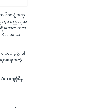
ာ ၆၀၀ နဲ့ အလု
သနျး ၄၀ ကြောျအ
ိုအစိုးရဘကျကလ
ျး Kudlow က
ပေးခဲ့ပွီး ဒါ
ပှားရေးအကွံ
ံးသတျဖို့ရှိန