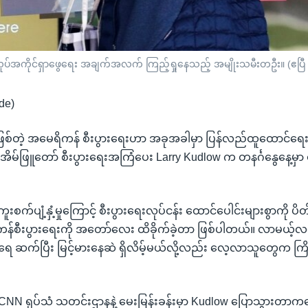
လုပ်အကိုင်ရှာဖွေရေး အချက်အလက် ကြည့်ရှုနေသည့် အမျိုးသမီးတဦး။ (ဧပြီ
de)
းဖြစ်တဲ့ အမေရိကန် စီးပွားရေးဟာ အခုအခါမှာ ပြန်လည်ထူထောင်ရေး
ု့ အိမ်ဖြူတော် စီးပွားရေးအကြံပေး Larry Kudlow က တနင်္ဂနွေနေ့မှာ 
စ် ကူးစက်ပျံ့နှံ့မှုကြောင့် စီးပွားရေးလုပ်ငန်း ထောင်ပေါင်းများစွာကို ပိတ
်စီးပွားရေးကို အတော်လေး ထိခိုက်ခဲ့တာ ဖြစ်ပါတယ်။ လာမယ့်
ေ ဆက်ပြီး မြင့်မားနေဆဲ ရှိလိမ့်မယ်လို့လည်း လေ့လာသူတွေက ကြို
CNN ရုပ်သံ သတင်းဌာနနဲ့ မေးမြန်းခန်းမှာ Kudlow ပြောသွားတာ