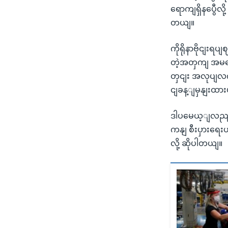
ရောကျရှိနပွေီလိ
တယျ။
ကိုရိုနာဗိုငျးရပ
တဲ့အတှကျ အမရ
တှငျး အလုပျလက
ငျခန့ျမှနျးထာ
ဒါပမေယ့ျလညျး 
ကနျ စီးပှားရေး
လို့ ဆိုပါတယျ။