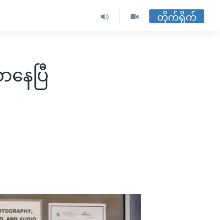
တိုက်ရိုက်
လာနေပြီ