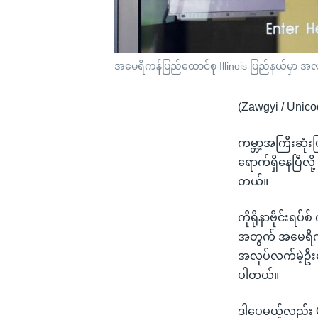
အမေရိကန်ပြည်ထောင်စု Illinois ပြည်နယ်မှာ အ
(Zawgyi / Unico
ကမ္ဘာ့အကြီးဆုံ
ရောက်ရှိနေပြီလိ
တယ်။
ကိုရိုနာဗိုင်းရပ်
အတွက် အမေရိကန
အလုပ်လက်မဲ့ဦးရ
ပါတယ်။
ဒါပေမယ့်လည်း 