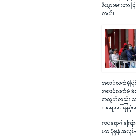
စီးပွားရေးဟာ ပြန
တယ်။
အလုပ်လက်မဲ့ဖြစ
အလုပ်လက်မဲ့ ခံစ
အတွက်လည်း သက်
အရေးပေါ်ရန်ပုံ
ကပ်ရောဂါကြောင့
ဟာ ပုံမှန် အလ