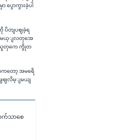
ာ ပွောကွားခဲ့ပါ
ကို ပိတျပဈခဲ့ရ
 လာမယ့ျလတှအေ
ာသူတှကေ ကွိုတ
းတာကတော့ အမရေိ
ဈ ဖွဈလိမ့ျမယျ
ု သက်သာစေ