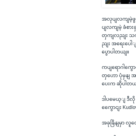
အလုပျလကျမဲ့ဖွ
ပျလကျမဲ့ ခံစား
တှကျလညျး သကျ
ညျး အရေးပေါျရန
ပွောပါတယျ။
ကပျရောဂါကွောင
တှဟော ပုံမှနျ
ပေးက ဆိုပါတယ
ဒါပမေယ့ျ ဒီလို
ကွေောငျး Kudl
အခုခြိနျမှာ လူ