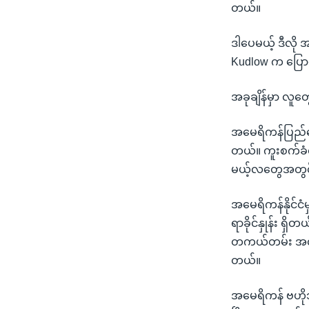
တယ်။
ဒါပေမယ့် ဒီလို 
Kudlow က ပြေ
အခုချိန်မှာ လူတ
အမေရိကန်ပြည်ထောင
တယ်။ ကူးစက်ခံရသ
မယ့်လတွေအတွင်း 
အမေရိကန်နိုင်င
ရာခိုင်နှုန်း ရှ
တကယ်တမ်း အလုပ်လ
တယ်။
အမေရိကန် ဗဟိုဘဏ