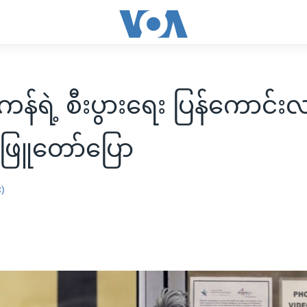
န်ရဲ့ စီးပွားရေး ပြန်ကောင်း
မ်ဖြူတော်ပြော
း)