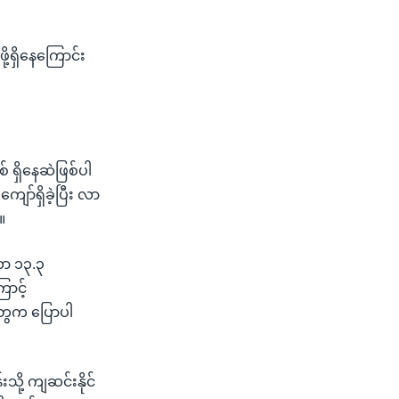
ု့ရှိနေကြောင်း
် ရှိနေဆဲဖြစ်ပါ
ော်ရှိခဲ့ပြီး လာ
။
ဟာ ၁၃.၃
ောင့်
တွေက ပြောပါ
ို့ ကျဆင်းနိုင်