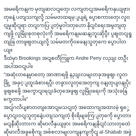
အမရေိကနျက မှတျဆလငျတှေ၊ လကျတငျအမရေိကနှယျဖှား
တှနေဲ့ ပတျသကျလို့ သမ်မတထရမ့ျပျရဲ့ ပွောစကားတှေ၊ လူဝ
ငျမှုဆိုငျရာ တငျးကပြျတဲ့မူဝါဒတှဟော နိုငျငံရေးအမွတျထှ
ကျဖို့ လူမြိုးစုတစုလုံးကို အမရေိကနျမဆနျဘူးဆိုပွီး ပွဈတငျရှု
တျခြ တာဖွဈတယျလို့ သမ်မတကိုဝဖေနျသူတှကေ ပွောပါတ
ယျ။
ဒီထဲမှာ Brookings အငျစတီကြူက Andre Perry လညျး တဦး
အပါအဝငျပါ။
“အဆုံးတနေ့မှာတော့ အာဏာရဖို့ နညျးလမျးတခုအဖွဈ၊ လူတ
ခြို့ အခှင့ျထူးခံစားရပွီး တခွားလူတှအေတှကျ ဝနျထုပျဝနျပိုး
ဖွဈစဖေို့ အကွောငျးရငျးခံတှအေဖွဈ လူမြိုးရေးကို အသုံးခနြ
ကွေတာပါ။”
အငျ်ဂလိပျစာတတျအောငျမသငျတဲ့ အထောကျအထားမဲ့ ရှှေ့
ပွောငျးဝငျသူတှနေဲ့ပတျသကျတဲ့ စိုးရိမျခကြျတှကေို ပွောတာ၊
မငျနီဆိုးတားက ဆိုမာလီနှယျဖှား အမရေိကနျနိုငျငံသားတှထေဲ
ဆိုမာလီအခွစေိုကျ အစ်စလာမျလကျနကျကိုငျ al-Shabab အဖှဲ့