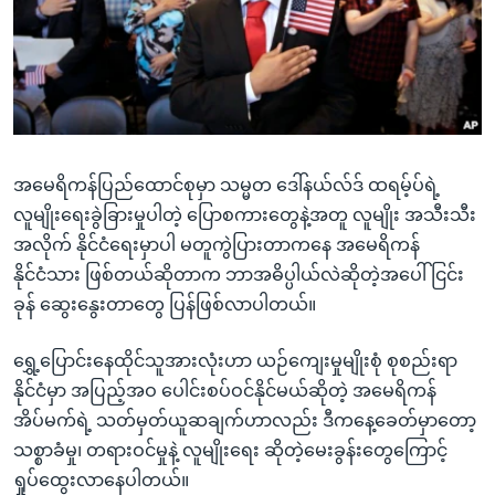
အ
သုတပဒေသာ အင်္ဂလိပ်စာ
ညွန်း
Learning English
စာမျက်နှာ
သို့
ဗွီအိုအေ လူမှုကွန်ယက်များ
ကျော်
ကြည့်
အမေရိကန်ပြည်ထောင်စုမှာ သမ္မတ ဒေါ်နယ်လ်ဒ် ထရမ့်ပ်ရဲ့
ရန်
ဘာသာစကားများ
လူမျိုးရေးခွဲခြားမှုပါတဲ့ ပြောစကားတွေနဲ့အတူ လူမျိုး အသီးသီး
ရှာဖွေ
အလိုက် နိုင်ငံရေးမှာပါ မတူကွဲပြားတာကနေ အမေရိကန်
ရန်
နိုင်ငံသား ဖြစ်တယ်ဆိုတာက ဘာအဓိပ္ပါယ်လဲဆိုတဲ့အပေါ် ငြင်း
နေရာ
ခုန် ဆွေးနွေးတာတွေ ပြန်ဖြစ်လာပါတယ်။
သို့
ကျော်
ရွှေ့ပြောင်းနေထိုင်သူအားလုံးဟာ ယဉ်ကျေးမှုမျိုးစုံ စုစည်းရာ
ရန်
နိုင်ငံမှာ အပြည့်အဝ ပေါင်းစပ်ဝင်နိုင်မယ်ဆိုတဲ့ အမေရိကန်
အိပ်မက်ရဲ့ သတ်မှတ်ယူဆချက်ဟာလည်း ဒီကနေ့ခေတ်မှာတော့
သစ္စာခံမှု၊ တရားဝင်မှုနဲ့ လူမျိုးရေး ဆိုတဲ့မေးခွန်းတွေကြောင့်
ရှုပ်ထွေးလာနေပါတယ်။