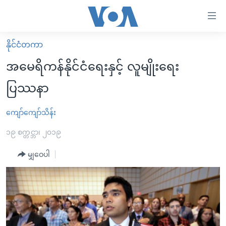
သုံး
ရ
လွယ်ကူ
နိုင်ငံတကာ
မူလစာမျက်နှာ
စေ
အမေရိကန်နိုင်ငံရေးနှင့် လူမျိုးရေး
မြန်မာ
သည့်
ပြဿနာ
ကမ္ဘာ့သတင်းများ
Link
ဗွီဒီယို
နိုင်ငံတကာ
ကျော်ကျော်သိန်း
များ
သတင်းလွတ်လပ်ခွင့်
အမေရိကန်
၁၉ စက္တင္ဘာ၊ ၂၀၁၉
ပင်မ
ရပ်ဝန်းတခု လမ်းတခု အလွန်
တရုတ်
အကြောင်းအရာ
မျှဝေပါ
သို့
အင်္ဂလိပ်စာလေ့လာမယ်
အစ္စရေး-ပါလက်စတိုင်း
ကျော်
အပတ်စဉ်ကဏ္ဍများ
အမေရိကန်သုံးအီဒီယံ
ကြည့်
ရေဒီယိုနှင့်ရုပ်သံ အချက်အလက်များ
မကြေးမုံရဲ့ အင်္ဂလိပ်စာ
ရေဒီယို
ရန်
ပင်မ
ရေဒီယို/တီဗွီအစီအစဉ်
ရုပ်ရှင်ထဲက အင်္ဂလိပ်စာ
တီဗွီ