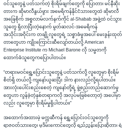
ဝင်သူတွေနဲ့ ပတ်သက်တဲ့ စိုးရိမ်ချက်တွေကို ပြောတာ၊ မင်နီဆိုး
တားက ဆိုမာလီနွယ်ဖွား အမေရိကန်နိုင်ငံသားတွေထဲ ဆိုမာလီ
အခြေစိုက် အစ္စလာမ်လက်နက်ကိုင် al-Shabab အဖွဲ့ထဲ ဝင်သွား
သူတွေ ရှိလာပြီးတဲ့နောက် မွတ်ဆလင်-အမေရိကန်
အသိုင်းအဝိုင်းက တချို့လူတွေရဲ့ သစ္စာခံမှုအပေါ် မေးခွန်းထုတ်
တာတွေဟာ ကျိုးကြောင်းဆီလျော်တယ်လို့ American
Enterprise Institute က Michael Barone လို သမ္မတကို
ထောက်ခံသူတွေကပြောပါတယ်။
“တရားမဝင်ရွှေ့ပြောင်းသူတွေနဲ့ ပတ်သက်လို့ လူတွေမှာ စိုးရိမ်
စိတ်ရှိ တယ်လို့ ကျနော်ယူဆပြီး ဒါက နားလည်လို့ရပါတယ်။
အားလုံးပေါင်းစည်းစေတဲ့ ကျနော်တို့ရဲ့ ဖွဲ့စည်းတည်ဆောက်မှု
တွေဟာ လွန်ခဲ့တဲ့နှစ်တရာကလို အလုပ်မဖြစ်တော့တဲ့ အပေါ်မှာ
လည်း လူတွေမှာ စိုးရိမ်မှုရှိပါတယ်။”
အထောက်အထားမဲ့ မက္ကဆီကန် ရွှေ့ပြောင်းဝင်သူတွေကို
ရာဇဝတ်သားတွေ၊ မုဒိမ်းကောင်တွေလို ရည်ညွှန်းပြောဆိုတာ၊ ရဲ