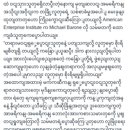
ထဲ ဝငျသှားသူတှရှေိလာပွီးတဲ့နောကျ မှတျဆလငျ-အမရေိကနျ
အသိုငျးအဝိုငျးက တခြို့လူတှရေဲ့ သစ်စာခံမှုအပေါျ မေးခှနျး
ထုတျတာတှဟော ကြိုးကွောငျးဆီလြောျတယျလို့ American
Enterprise Institute က Michael Barone လို သမ်မတကို ထော
ကျခံသူတှကေပွောပါတယျ။
“တရားမဝငျရှှေ့ပွောငျးသူတှနေဲ့ ပတျသကျလို့ လူတှမှော စိုးရိ
မျစိတျရှိ တယျလို့ ကနြောျယူဆပွီး ဒါက နားလညျလို့ရပါတ
ယျ။ အားလုံးပေါငျးစညျးစတေဲ့ ကနြောျတို့ရဲ့ ဖှဲ့စညျးတညျ
ဆောကျမှုတှဟော လှနျခဲ့တဲ့နှဈတရာကလို အလုပျမဖွဈတော့
တဲ့အပေါျမှာလညျး လူတှမှော စိုးရိမျမှုရှိပါတယျ။”
အထောကျအထားမဲ့ မက်ကဆီကနျ ရှှေ့ပွောငျးဝငျသူတှကေို
ရာဇဝတျသားတှေ၊ မုဒိနျးကောငျတှလေို ရညျညှှနျးပွောဆို
တာ၊ ရဲတှေ ရကျရကျစကျစကျလုပျတာကို ကန့ျကှကျတဲ့အန
နေဲ့ နိုငျငံတောျသီခငြျး သီဆိုခြိနျအတှငျး ဒူးထောကျကွတဲ့
အာဖရိကနျ-အမရေိကနျ ဘောလုံးအားကစားသမားတှကေို ပွဈ
တငျရှုတျခတြာလို သမ်မတရဲ့ပွောဆိုခကြျတှဟော လူမြိုးရေး
တငျးမာမှုတှေ ဖွဈစတေယျလို့ ဝဖေနျသူတှကေပွောပါတယျ။