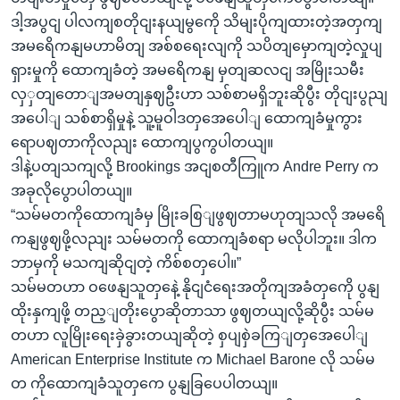
ဒါ့အပွငျ ပါလကျစတိုငျးနယျမွကေို သိမျးပိုကျထားတဲ့အတှကျ
အမရေိကနျမဟာမိတျ အစ်စရေးလျကို သပိတျမှောကျတဲ့လှုပျ
ရှားမှုကို ထောကျခံတဲ့ အမရေိကနျ မှတျဆလငျ အမြိုးသမီး
လှှတျတောျအမတျနှဈဦးဟာ သစ်စာမရှိဘူးဆိုပွီး တိုငျးပွညျ
အပေါျ သစ်စာရှိမှုနဲ့ သူ့မူဝါဒတှအေပေါျ ထောကျခံမှုကွား
ရောပဈတာကိုလညျး ထောကျပွကွပါတယျ။
ဒါနဲ့ပတျသကျလို့ Brookings အငျစတီကြူက Andre Perry က
အခုလိုပွောပါတယျ။
“သမ်မတကိုထောကျခံမှ မြိုးခစြျဖွဈတာမဟုတျသလို အမရေိ
ကနျဖွဈဖို့လညျး သမ်မတကို ထောကျခံစရာ မလိုပါဘူး။ ဒါက
ဘာမှကို မသကျဆိုငျတဲ့ ကိစ်စတှပေါ။”
သမ်မတဟာ ဝဖေနျသူတှနေဲ့ နိုငျငံရေးအတိုကျအခံတှကေို ပွနျ
ထိုးနှကျဖို့ တည့ျတိုးပွောဆိုတာသာ ဖွဈတယျလို့ဆိုပွီး သမ်မ
တဟာ လူမြိုးရေးခှဲခွားတယျဆိုတဲ့ စှပျစှဲခကြျတှအေပေါျ
American Enterprise Institute က Michael Barone လို သမ်မ
တ ကိုထောကျခံသူတှကေ ပွနျခြပေပါတယျ။