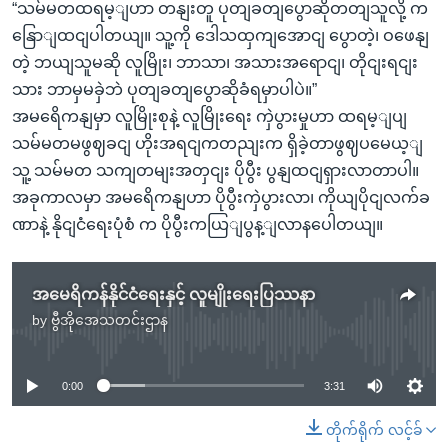
“သမ်မတထရမ့ျဟာ တနျးတူ ပုတျခတျပွောဆိုတတျသူလို့ က
နြောျထငျပါတယျ။ သူ့ကို ဒေါသထှကျအောငျ ပွောတဲ့၊ ဝဖေနျ
တဲ့ ဘယျသူမဆို လူမြိုး၊ ဘာသာ၊ အသားအရောငျ၊ တိုငျးရငျး
သား ဘာမှမခှဲဘဲ ပုတျခတျပွောဆိုခံရမှာပါပဲ။”
အမရေိကနျမှာ လူမြိုးစုနဲ့ လူမြိုးရေး ကှဲပွားမှုဟာ ထရမ့ျပျ
သမ်မတမဖွဈခငျ ဟိုးအရငျကတညျးက ရှိခဲ့တာဖွဈပမေယ့ျ
သူ့ သမ်မတ သကျတမျးအတှငျး ပိုပွီး ပွနျထငျရှားလာတာပါ။
အခုကာလမှာ အမရေိကနျဟာ ပိုပွီးကှဲပွားလာ၊ ကိုယျပိုငျလက်ခ
ဏာနဲ့ နိုငျငံရေးပုံစံ က ပိုပွီးကယြျပွန့ျလာနပေါတယျ။
အမေရိကန်နိုင်ငံရေးနှင့် လူမျိုးရေးပြဿနာ
by
ဗွီအိုအေသတင်းဌာန
No media source currently available
0:00
3:31
တိုက်ရိုက် လင့်ခ်