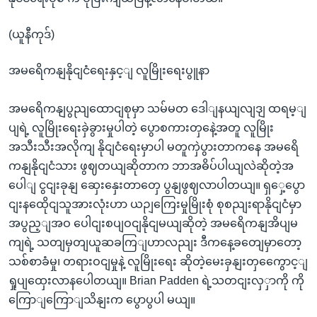
(ယူနီကုဒ်)
အမရေိကနျနိုငျငံရေးနှင့ျ လူမြိုးရေးပွူနာ
အမရေိကနျပွညျထောငျစုမှာ သမ်မတ ဒေါျနယျလျဒျ ထရမ့ျ
ပျရဲ့ လူမြိုးရေးခှဲခွားမှုပါတဲ့ ပွောစကားတှနေဲ့အတူ လူမြိုး
အသီးသီးအလိုကျ နိုငျငံရေးမှာပါ မတူကှဲပွားတာကနေ အမရေိ
ကနျနိုငျငံသား ဖွဈတယျဆိုတာက ဘာအဓိပ်ပါယျလဲဆိုတဲ့အ
ပေါျ ငွငျးခုနျ ဆှေးနှေးတာတှေ ပွနျဖွဈလာပါတယျ။ ရှှေ့ပွော
ငျးနထေိုငျသူအားလုံးဟာ ယဉျကြေးမှုမြိုးစုံ စုစညျးရာနိုငျငံမှာ
အပွည့ျအဝ ပေါငျးစပျဝငျနိုငျမယျဆိုတဲ့ အမရေိကနျအိပျမ
ကျရဲ့ သတျမှတျယူဆခကြျဟာလညျး ဒီကနေ့ခတျေမှာတော့
သစ်စာခံမှု၊ တရားဝငျမှုနဲ့ လူမြိုးရေး ဆိုတဲ့မေးခှနျးတှကွေောင့ျ
ရှုပျထှေးလာနပေါတယျ။ Brian Padden ရဲ့သတငျးလှှာကို ကို
ကြောျကြောျသိနျးက ပွောပွပါ မယျ။