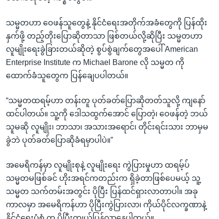
သမ္မတဟာ ဝေဖန်သူတွေနဲ့ နိုင်ငံရေးအတိုက်အခံတွေကို ပြန်ထိုး
နှက်ဖို့ တည့်တိုးပြောဆိုတာသာ ဖြစ်တယ်လို့ဆိုပြီး သမ္မတဟာ
လူမျိုးရေးခွဲခြားတယ်ဆိုတဲ့ စွပ်စွဲချက်တွေအပေါ် American
Enterprise Institute က Michael Barone လို သမ္မတ ကို
ထောက်ခံသူတွေက ပြန်ချေပပါတယ်။
“သမ္မတထရမ့်ဟာ တန်းတူ ပုတ်ခတ်ပြောဆိုတတ်သူလို့ ကျနော်
ထင်ပါတယ်။ သူ့ကို ဒေါသထွက်အောင် ပြောတဲ့၊ ဝေဖန်တဲ့ ဘယ်
သူမဆို လူမျိုး၊ ဘာသာ၊ အသားအရောင်၊ တိုင်းရင်းသား ဘာမှမ
ခွဲဘဲ ပုတ်ခတ်ပြောဆိုခံရမှာပါပဲ။”
အမေရိကန်မှာ လူမျိုးစုနဲ့ လူမျိုးရေး ကွဲပြားမှုဟာ ထရမ့်ပ်
သမ္မတမဖြစ်ခင် ဟိုးအရင်ကတည်းက ရှိခဲ့တာဖြစ်ပေမယ့် သူ့
သမ္မတ သက်တမ်းအတွင်း ပိုပြီး ပြန်ထင်ရှားလာတာပါ။ အခု
ကာလမှာ အမေရိကန်ဟာ ပိုပြီးကွဲပြားလာ၊ ကိုယ်ပိုင်လက္ခဏာနဲ့
နိုင်ငံရေးပုံစံ က ပိုပြီးကျယ်ပြန့်လာနေပါတယ်။