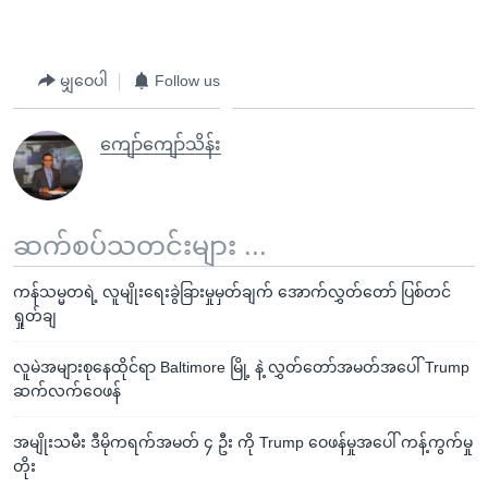
မျှဝေပါ
Follow us
ကျော်ကျော်သိန်း
ဆက်စပ်သတင်းများ ...
ကန်သမ္မတရဲ့ လူမျိုးရေးခွဲခြားမှုမှတ်ချက် အောက်လွှတ်တော် ပြစ်တင်
ရှုတ်ချ
လူမဲအများစုနေထိုင်ရာ Baltimore မြို့ နဲ့ လွှတ်တော်အမတ်အပေါ် Trump
ဆက်လက်ဝေဖန်
အမျိုးသမီး ဒီမိုကရက်အမတ် ၄ ဦး ကို Trump ဝေဖန်မှုအပေါ် ကန့်ကွက်မှု
တိုး