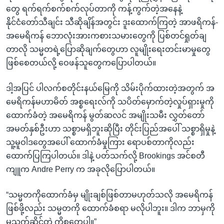
တွေ ရက်ရက်စက်စက်လုပ်တာကို ကန့်ကွက်တဲ့အနေနဲ့
နိုင်ငံတော်သီချင်း သီဆိုချိန်အတွင်း ဒူးထောက်ကြတဲ့ အာဖရိကန်-
အမေရိကန် ဘောလုံးအားကစားသမားတွေကို ပြစ်တင်ရှုတ်ချ
တာလို သမ္မတရဲ့ပြောဆိုချက်တွေဟာ လူမျိုးရေးတင်းမာမှုတွေ
ဖြစ်စေတယ်လို့ ဝေဖန်သူတွေကပြောပါတယ်။
ဒါ့အပြင် ပါလက်စတိုင်းနယ်မြေကို သိမ်းပိုက်ထားတဲ့အတွက် အ
မေရိကန်မဟာမိတ် အစ္စရေးလ်ကို သပိတ်မှောက်တဲ့လှုပ်ရှားမှုကို
ထောက်ခံတဲ့ အမေရိကန် မွတ်ဆလင် အမျိုးသမီး လွှတ်တော်
အမတ်နှစ်ဦးဟာ သစ္စာမရှိဘူးဆိုပြီး တိုင်းပြည်အပေါ် သစ္စာရှိမှုနဲ့
သူ့မူဝါဒတွေအပေါ် ထောက်ခံမှုကြား ရောပစ်တာကိုလည်း
ထောက်ပြကြပါတယ်။ ဒါနဲ့ ပတ်သက်လို့ Brookings အင်စတီ
ကျူက Andre Perry က အခုလိုပြောပါတယ်။
“သမ္မတကိုထောက်ခံမှ မျိုးချစ်ဖြစ်တာမဟုတ်သလို အမေရိကန်
ဖြစ်ဖို့လည်း သမ္မတကို ထောက်ခံစရာ မလိုပါဘူး။ ဒါက ဘာမှကို
မသက်ဆိုင်တဲ့ ကိစ္စတွေပါ။”