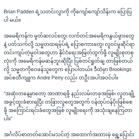
Brian Padden ရဲ့သတင်းလွှာကို ကိုကျော်ကျော်သိန်းက ပြောပြ
ပါ မယ်။
အမေရိကန်က မွတ်ဆလင်တွေ၊ လက်တင်အမေရိကနွယ်ဖွားတွေ
နဲ့ ပတ်သက်လို့ သမ္မတထရမ့်ပ်ရဲ့ ပြောစကားတွေ၊ လူဝင်မှုဆိုင်ရာ
တင်းကျပ်တဲ့မူဝါဒတွေဟာ နိုင်ငံရေးအမြတ်ထွက်ဖို့ လူမျိုးစုတစု
လုံးကို အမေရိကန်မဆန်ဘူးဆိုပြီး ပြစ်တင်ရှုတ်ချ တာဖြစ်တယ်
လို့ သမ္မတကိုဝေဖန်သူတွေက ပြောပါတယ်။ ဒီထဲမှာ Brookings
အင်စတီကျူက Andre Perry လည်း တဦးအပါအဝင်ပါ။
“အဆုံးတနေ့မှာတော့ အာဏာရဖို့ နည်းလမ်းတခုအဖြစ်၊ လူတချို့
အခွင့်ထူးခံစားရပြီး တခြားလူတွေအတွက် ဝန်ထုပ်ဝန်ပိုးဖြစ်စေ
ဖို့ အကြောင်းရင်းခံတွေအဖြစ် လူမျိုးရေးကို အသုံးချနေကြတာ
ပါ။”
အင်္ဂလိပ်စာတတ်အောင်မသင်တဲ့ အထောက်အထားမဲ့ ရွှေ့ပြောင်း