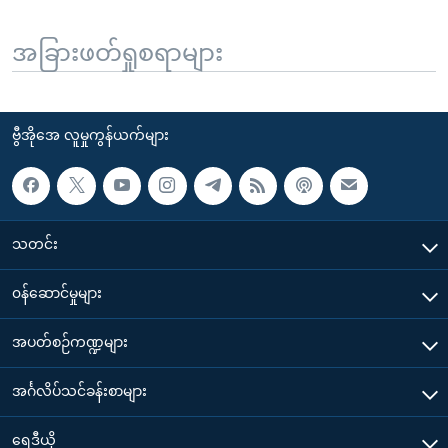
အခြားဖတ်ရှုစရာများ
ဗွီအိုအေ လူမှုကွန်ယက်များ
သတင်း
၀န်ဆောင်မှုများ
အပတ်စဉ်ကဏ္ဍများ
အင်္ဂလိပ်သင်ခန်းစာများ
ရေဒီယို