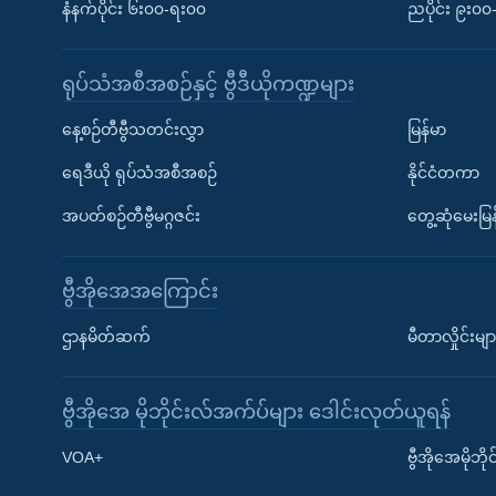
နံနက်ပိုင်း ၆း၀၀-ရး၀၀
ညပိုင်း ၉း၀
ရုပ်သံအစီအစဉ်နှင့် ဗွီဒီယိုကဏ္ဍများ
နေ့စဉ်တီဗွီသတင်းလွှာ
မြန်မာ
ရေဒီယို ရုပ်သံအစီအစဉ်
နိုင်ငံတကာ
အပတ်စဉ်တီဗွီမဂ္ဂဇင်း
တွေ့ဆုံမေးမြန
ဗွီအိုအေအကြောင်း
ဌာနမိတ်ဆက်
မီတာလှိုင်းမျာ
ဗွီအိုအေ မိုဘိုင်းလ်အက်ပ်များ ဒေါင်းလုတ်ယူရန်
Learning English
VOA+
ဗွီအိုအေမိုဘ
ဗွီအိုအေ လူမှုကွန်ယက်များ