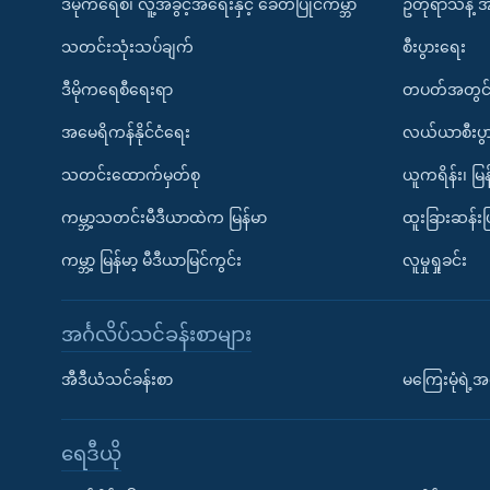
ဒီမိုကရေစီ၊ လူ့အခွင့်အရေးနှင့် ခေတ်ပြိုင်ကမ္ဘာ
ဥတုရာသီနဲ့ 
သတင်းသုံးသပ်ချက်
စီးပွားရေး
ဒီမိုကရေစီရေးရာ
တပတ်အတွင်
အမေရိကန်နိုင်ငံရေး
လယ်ယာစီးပွ
သတင်းထောက်မှတ်စု
ယူကရိန်း၊ မြန
ကမ္ဘာ့သတင်းမီဒီယာထဲက မြန်မာ
ထူးခြားဆန်း
ကမ္ဘာ့ မြန်မာ့ မီဒီယာမြင်ကွင်း
လူမှုရှုခင်း
အင်္ဂလိပ်သင်ခန်းစာများ
အီဒီယံသင်ခန်းစာ
မကြေးမုံရဲ့အင
ရေဒီယို