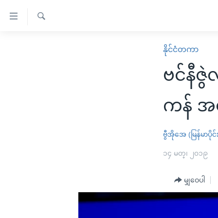
သုံး
ရ
ရှာဖွေ
လွယ်ကူ
မူလစာမျက်နှာ
နိုင်ငံတကာ
ရ
စေ
မြန်မာ
လာ
ဗင်နီဇွ
သည့်
ဒ်
ကမ္ဘာ့သတင်းများ
Link
ဗွီဒီယို
နိုင်ငံတကာ
ကန် အ
များ
သတင်းလွတ်လပ်ခွင့်
အမေရိကန်
ပင်မ
ရပ်ဝန်းတခု လမ်းတခု အလွန်
တရုတ်
ဗွီအိုအေ (မြန်မာပိုင်
အကြောင်းအရာ
အင်္ဂလိပ်စာလေ့လာမယ်
အစ္စရေး-ပါလက်စတိုင်း
၁၄ မတ္၊ ၂၀၁၉
သို့
အပတ်စဉ်ကဏ္ဍများ
အမေရိကန်သုံးအီဒီယံ
ကျော်
မျှဝေပါ
ကြည့်
ရေဒီယိုနှင့်ရုပ်သံ အချက်အလက်များ
မကြေးမုံရဲ့ အင်္ဂလိပ်စာ
ရေဒီယို
ရန်
ရေဒီယို/တီဗွီအစီအစဉ်
ရုပ်ရှင်ထဲက အင်္ဂလိပ်စာ
တီဗွီ
ပင်မ