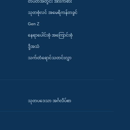
တပတ်အတွင်း အားကစား
သုတစုံလင် အမေရိကန်တခွင်
Gen Z
နေရာပေါင်းစုံ အကြောင်းစုံ
ဒို့အသံ
သက်တံရောင်သတင်းလွှာ
သုတပဒေသာ အင်္ဂလိပ်စာ