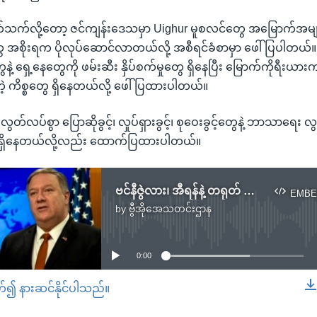
့ ပတ်သက်လို့တော့ ဇင်ကျန်းဒေသမှာ Uighur မူစလင်တွေ အမြောက်အမျ
အစိုးရက ပိုလုပ်ဆောင်လာတယ်လို့ အစီရင်ခံစာမှာ ဖေါ်ပြပါတယ်။ 
 ရှေ့နေတွေကို ဖမ်းဆီး နှိပ်စက်မှုတွေ ရှိနေပြီး မြောက်ကိုရီးယ
့တဲ့ ကိစ္စတွေ ရှိနေတယ်လို့ ဖေါ်ပြထားပါတယ်။
်လပ်စွာ ပြောဆိုခွင့်၊ လှုပ်ရှားခွင့်၊ စုဝေးခွင့်တွေနဲ့ ဘာသာရေး လ
်မှု ရှိနေတယ်လို့လည်း ထောက်ပြထားပါတယ်။
ဗင်နီဇွဲလား၊ အီရန်နဲ့ တရုတ် လူ့အခွင့်အရေး ကန် အဓိက ဝေဖန်
EMBE
by
ဗွီအိုအေသတင်းဌာန
No media source currently available
0:00
တ်၍ နားဆင်နိုင်ပါသည်။
EMBED