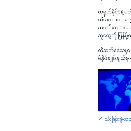
တရုတ်နိုင်ငံနဲ
သိမ်းထားတာတွေ 
သတင်းသမားတွေနဲ့
သူတွေကို ပြန်ပို
တိဘက်ဒေသမှာ လွတ
ဖိနှိပ်ချုပ်ချယ
သီးခြားခွဲထု