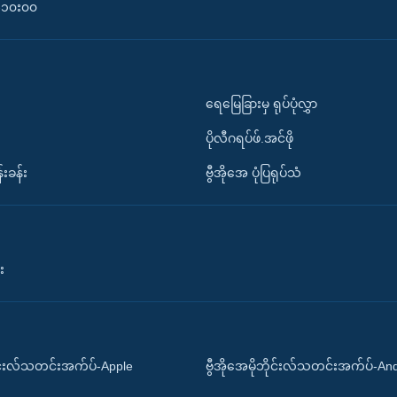
၀-၁၀း၀၀
ရေမြေခြားမှ ရုပ်ပုံလွှာ
ပိုလီဂရပ်ဖ်.အင်ဖို
်းခန်း
ဗွီအိုအေ ပုံပြရုပ်သံ
း
ိုင်းလ်သတင်းအက်ပ်-Apple
ဗွီအိုအေမိုဘိုင်းလ်သတင်းအက်ပ်-An