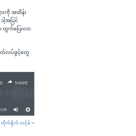
ားကို အထိန်း
ဒါ့အပြင်
ားက ထွက်ပြေးလာ
ွတ်လပ်ခွင့်တွေ
D
SHARE
1:05
တိုက်ရိုက် လင့်ခ်
SHARE