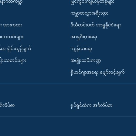
အနာဂတ်ကမ္ဘာ
မြင်ကွင်းကျယ်မှတ်စုများ
ကမ္ဘာတလွှားခရီးသွား
း အားကစား
ဒီသီတင်းပတ် အာရှနိုင်ငံရေး
ားသတင်းများ
အာရှစီးပွားရေး
်မာ နှိုင်းယှဉ်ချက်
ကျန်းမာရေး
ပြားသတင်းများ
အမျိုးသမီးကဏ္ဍ
ရိုဟင်ဂျာအရေး မျှော်လင့်ချက်
်္ဂလိပ်စာ
ရုပ်ရှင်ထဲက အင်္ဂလိပ်စာ