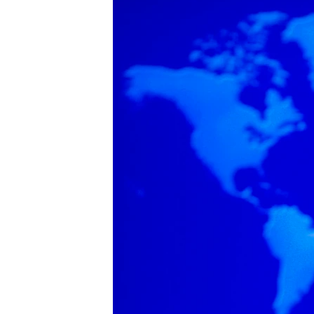
သုတပဒေသာ အင်္ဂလိပ်စာ
အ
ညွန်း
စာမျက်နှာ
သို့
ကျော်
ကြည့်
ရန်
ရှာဖွေ
ရန်
နေရာ
သို့
ကျော်
ရန်