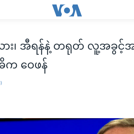
ဲလား၊ အီရန်နဲ့ တရုတ် လူ့အခွင့
ဓိက ဝေဖန်
း)