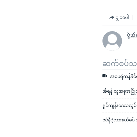
မျှဝေပါ
ဗွီအိ
ဆက်စပ်သတင
အမေရိကန်နိုင်
အီရန် လူအစုအပြုံလို
ရှင်ကျန်းဒေသလှုပ်ရ
ဗင်နီဇွဲလားနယ်စပ