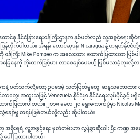
င်စု နိုင်ငံခြားရေးဝန်ကြီးဌာနက နှစ်ပတ်လည် လူ့အခွင့်ရေးဆိုင်
န်လိုက်ပါတယ်။ အီရန်၊ တောင်ဆူဒန်၊ Nicaragua နဲ့ တရုတ်နိုင်ငံတို့ရ
ွေကို ဝန်ကြီး Mike Pompeo က အလေးထား ထောက်ပြထားတာ ဖြစ်ပါတယ်
း အခြေနေကို တိုးတက်မြင့်မား လာစေချင်ပေမယ့် ဖြစ်မလာခဲ့ဘူးလို့လ
ဲ့ ပတ်သက်လို့တော့ ဥပဒေမဲ့ သတ်ဖြတ်မှုတွေ၊ ဆန္ဒသဘောထား လ
င်တာတွေ၊ အထူးသဖြင့် Venezuela နိုင်ငံမှာ နိုင်ငံရေးလုပ်ပိုင်ခွင့် မရ
 ထောက်ပြထားပါတယ်။ ၂၀၁၈ မေလ ၂၀ ရွေးကောက်ပွဲမှာ Nicolas Ma
ွဲချော်မှု တရပ်ဖြစ်တယ်လို့လည်း ဆိုပါတယ်။
တော့ အစိုးရရဲ့ လူ့အခွင့်ရေး မှတ်တမ်းဟာ လွန်စွာဆိုးဝါးပြီး ကဏ္ဍ အတေ
ု့ ဖေါ်ပြထားပါတယ်။