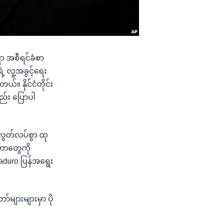
ရာ အစီရင်ခံစာ
ဲ့ လူ့အခွင့်ရေး
။ နိုင်ငံတိုင်း
ည်း ပြောပါ
ွတ်လပ်စွာ ထု
ှိတာတွေကို
duro ပြန်အရွေး
ာ်များများမှာ ပို