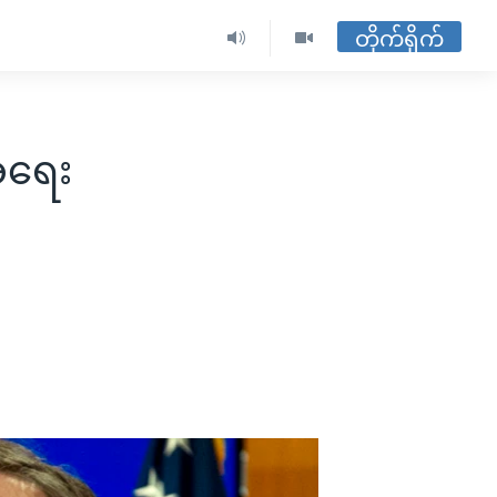
တိုက်ရိုက်
်အရေး