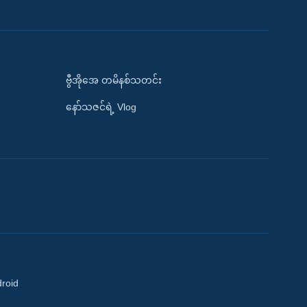
ဗွီအိုအေ တမိနစ်သတင်း
နော်သဇင်ရဲ့ Vlog
droid