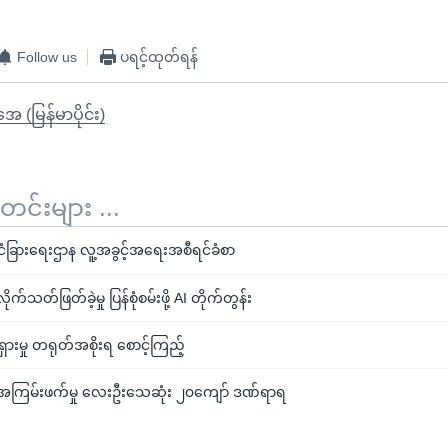
Follow us
ပရင့်ထုတ်ရန်
ုအေ (မြန်မာပိုင်း)
်းများ ...
ငံခြားရေးဌာန လူ့အခွင့်အရေးအစီရင်ခံစာ
က်သတ်ဖြတ်ခဲ့မှု ပြန်စုံစမ်းဖို့ AI တိုက်တွန်း
ှားမှု တရုတ်အစိုးရ စောင့်ကြည့်
် အကြမ်းဖက်မှု လေးဦးသေဆုံး ၂၀ကျော် ဒဏ်ရာရ