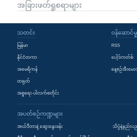
အခြားဖတ်ရှုစရာများ
သတင်း
၀န်ဆောင်မှ
မြန်မာ
RSS
နိုင်ငံတကာ
ပေါ့ဒ်ကတ်စ်
အမေရိကန်
နေ့စဉ်အီးမေ
တရုတ်
အစ္စရေး-ပါလက်စတိုင်း
အပတ်စဉ်ကဏ္ဍများ
အယ်ဒီတာနဲ့ ဆွေးနွေးခန်း
သိပ္ပံနဲ့နည်း