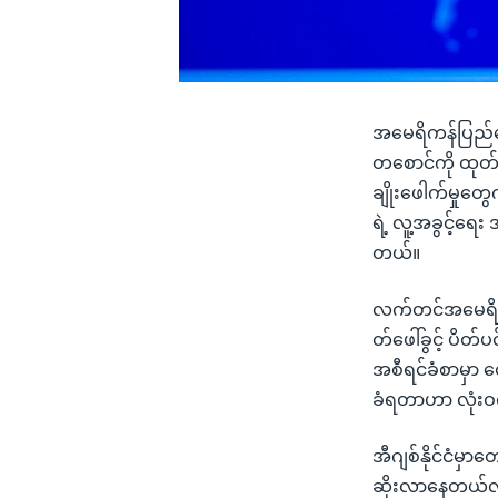
အမေရိကန်ပြည်ထော
တစောင်ကို ထုတ်ပြ
ချိုးဖေါက်မှုတ
ရဲ့ လူ့အခွင့်ရေ
တယ်။
လက်တင်အမေရိကန
တ်ဖေါ်ခွင့် ပိတ်ပ
အစီရင်ခံစာမှာ
ခံရတာဟာ လုံးဝလ
အီဂျစ်နိုင်ငံမှာ
ဆိုးလာနေတယ်လိ