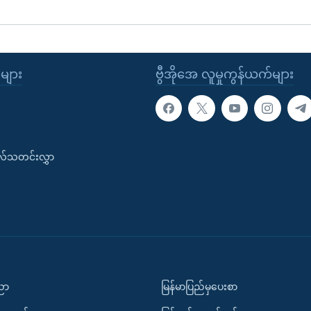
ုများ
ဗွီအိုအေ လူမှုကွန်ယက်များ
းလ်သတင်းလွှာ
ပညာ
မြန်မာပြည်မှပေးစာ