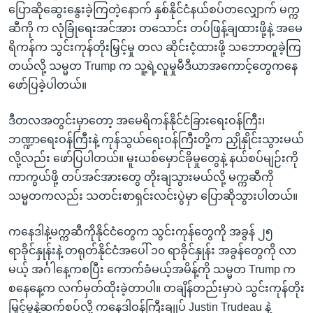
ပြောဆိုဆွေးနွေးခဲ့ကြတဲ့နောက် နှစ်နိုင်ငံနယ်စပ်တလျှောက် မက္က
ဆီကို က လုံခြုံရေးအင်အား တသောင်း တပ်ဖြန့်ချထားဖို့နဲ့ အမေ
ရိကန်က သွင်းကုန်တိုးမြှင့်မှု တလ ဆိုင်းငံ့ထားဖို့ သဘောတူခဲ့ကြ
တယ်လို့ သမ္မတ Trump က သူ့ရဲ့လူမှုမီဒီယာအကောင့်တွေကနေ
ဖော်ပြခဲ့ပါတယ်။
ဒီတလအတွင်းမှာတော့ အမေရိကန်နိုင်ငံခြားရေးဝန်ကြီး၊
ဘဏ္ဍာရေးဝန်ကြီးနဲ့ ကုန်သွယ်ရေးဝန်ကြီးတို့က ညှိုနှိုင်းသွားမယ်
လို့လည်း ဖော်ပြပါတယ်။ မူးယစ်မှောင်ခိုမှုတွေနဲ့ နယ်စပ်မျဉ်းကို
ကာကွယ်ဖို့ တပ်အင်အားတွေ တိုးချသွားမယ်လို့ မက္ကဆီကို
သမ္မတကလည်း သတင်းစာရှင်းလင်းပွဲမှာ ပြောဆိုသွားပါတယ်။
ကနေဒါနဲ့မက္ကဆီကိုနိုင်ငံတွေက သွင်းကုန်တွေကို အခွန် ၂၅
ရာခိုင်နှုန်းနဲ့ တရုတ်နိုင်ငံအပေါ် ၁၀ ရာခိုင်နှုန်း အခွန်တွေကို လာ
မယ့် အင်္ဂါနေ့ကစပြီး ကောက်ခံမယ့်အမိန့်ကို သမ္မတ Trump က
စနေနေ့က လက်မှတ်ထိုးခဲ့တာပါ။ တချိန်တည်းမှာပဲ သွင်းကုန်တိုး
မြှင့်မှုနဲ့ဆက်စပ်လို့ ကနေဒါဝန်ကြီးချုပ် Justin Trudeau နဲ့