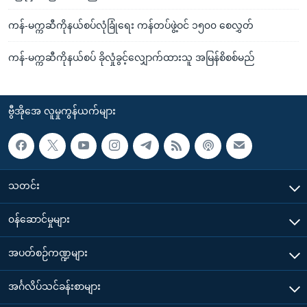
ကန်-မက္ကဆီကိုနယ်စပ်လုံခြုံရေး ကန်တပ်ဖွဲ့ဝင် ၁၅၀၀ စေလွှတ်
ကန်-မက္ကဆီကိုနယ်စပ် ခိုလှုံခွင့်လျှောက်ထားသူ အမြန်စိစစ်မည်
ဗွီအိုအေ လူမှုကွန်ယက်များ
သတင်း
၀န်ဆောင်မှုများ
အပတ်စဉ်ကဏ္ဍများ
အင်္ဂလိပ်သင်ခန်းစာများ