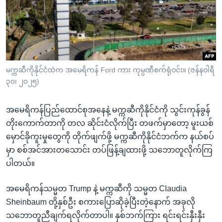
အ
သုတပဒေသာ အင်္ဂလိပ်စာ
ညွန်း
Learning English
စာမျက်နှာ
သို့
ဗွီအိုအေ လူမှုကွန်ယက်များ
ကျော်
ကြည့်
မက္ကဆီကိုနိုင်ငံထဲက အမေရိကန် Ford ကား ကုမ္ပဏီစက်ရုံဝင်း။ (ဇန်နဝါရီ
၃၀၊ ၂၀၂၅)
ရန်
ဘာသာစကားများ
ရှာဖွေ
အမေရိကန်ပြည်ထောင်စုအနေနဲ့ မက္ကဆီကိုနိုင်ငံကို သွင်းကုန်ခွန်
ရန်
တိုးကောက်တာကို တလ ဆိုင်းငံလိုက်ပြီး တဖက်မှာတော့ မူးယစ်
နေရာ
မှောင်ခိုကူးမှုတွေကို တိုက်ဖျက်ဖို့ မက္ကဆီကိုနိုင်ငံဘက်က နယ်စပ်
သို့
မှာ စစ်အင်အားတသောင်း တပ်ဖြန့်ချထားဖို့ သဘောတူလိုက်ကြ
ကျော်
ပါတယ်။
ရန်
အမေရိကန်သမ္မတ Trump နဲ့ မက္ကဆီကို သမ္မတ Claudia
Sheinbaum တို့နှစ်ဦး စကားပြောဆိုခဲ့ပြီးတဲ့နောက် အခုလို
သဘောတူညီချက်ရလိုက်တာပါ။ နှစ်ဘက်ကြား ရင်းရင်းနှီးနှီး