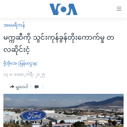
သုံး
ရ
လွယ်ကူ
အမေရိကန်
မူလစာမျက်နှာ
စေ
မက္ကဆီကို သွင်းကုန်ခွန်တိုးကောက်မှု တ
မြန်မာ
သည့်
လဆိုင်းငံ့
ကမ္ဘာ့သတင်းများ
Link
ဗွီဒီယို
နိုင်ငံတကာ
ဗွီအိုအေ (မြန်မာဌာန)
များ
သတင်းလွတ်လပ်ခွင့်
အမေရိကန်
၀၃ ေဖေဖာ္၀ါရီ၊ ၂၀၂၅
ပင်မ
ရပ်ဝန်းတခု လမ်းတခု အလွန်
တရုတ်
အကြောင်းအရာ
မျှဝေပါ
သို့
အင်္ဂလိပ်စာလေ့လာမယ်
အစ္စရေး-ပါလက်စတိုင်း
ကျော်
အပတ်စဉ်ကဏ္ဍများ
အမေရိကန်သုံးအီဒီယံ
ကြည့်
ရေဒီယိုနှင့်ရုပ်သံ အချက်အလက်များ
မကြေးမုံရဲ့ အင်္ဂလိပ်စာ
ရေဒီယို
ရန်
ပင်မ
ရေဒီယို/တီဗွီအစီအစဉ်
ရုပ်ရှင်ထဲက အင်္ဂလိပ်စာ
တီဗွီ