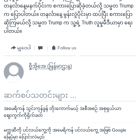
တနင်္လာနေ့မနက်ပိုင်းက စကားပြောဆိုခဲ့တယ်လို့ သမ္မတ Trump
က ပြောပါတယ်။ တနင်္လာနေ့ မွန်းလွဲပိုင်းမှာ ထပ်ပြီး စကားပြော
ဆိုကြမယ်လို့ သမ္မတ Trump က သူ့ရဲ့ Truth လူမှုမီဒီယာမှာ ရေး
ပါတယ်။
မျှဝေပါ
Follow us
ဗွီအိုအေ (မြန်မာဌာန)
ဆက်စပ်သတင်းများ ...
အမေရိကန် သွင်းကုန်ခွန် တိုးကောက်မယ့် အစီအစဉ် အစုရှယ်ယာ
ဈေးကွက်ကိုရိုက်ခတ်
မက္ကဆီကို ပင်လယ်ကွေ့ကို အမေရိကန် ပင်လယ်ကွေ့ အဖြစ် Google
မြေပုံမှာ ပြောင်းလဲမည်