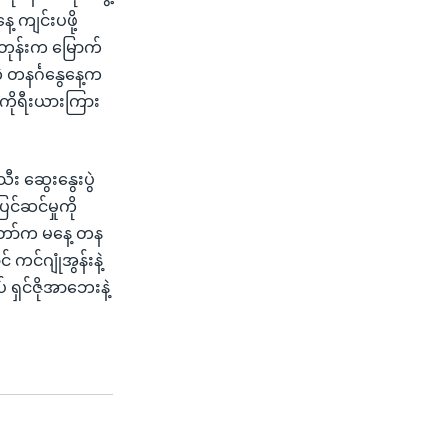
 ကျင်းပဖို့
်တုန်းက မြောက်
့ တနင်္ဂနွေနေ့က
က်ကိုရီးယားကြား
ီး ဆွေးနွေးပွဲ
ြင်ဆင်မှုကို
တော်က မနေ့ တန
င်ဂျုံအွန်းနဲ့
 ရှင်ဇိုအာဘေးနဲ့