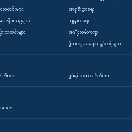
ားသတင်းများ
အာရှစီးပွားရေး
်မာ နှိုင်းယှဉ်ချက်
ကျန်းမာရေး
ပြားသတင်းများ
အမျိုးသမီးကဏ္ဍ
ရိုဟင်ဂျာအရေး မျှော်လင့်ချက်
်္ဂလိပ်စာ
ရုပ်ရှင်ထဲက အင်္ဂလိပ်စာ
၀-၁၀း၀၀