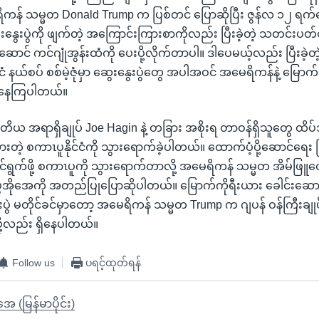
န် သမ္မတ Donald Trump က ပြစ်တင် ပြောဆိုပြီး ဇွန်လ ၁၂ ရက်နေ့
းနွေးပွဲကို ဖျက်တဲ့ အကြောင်းကြားစာကိုလည်း ပြီးခဲ့တဲ့ သတင်းပတ
ဆောင် ကင်ဂျုံအွန်းထံကို ပေးပို့လိုက်တာပါ။ ဒါပေမယ့်လည်း ပြီးခဲ့တဲ
ုင်ငံ နယ်စပ် စစ်မဲ့ဇုံမှာ ဆွေးနွေးပွဲတွေ အပါအဝင် အမေရိကန်နဲ့ မြော
င်းနေကြပါတယ်။
ုတိယ အရာရှိချုပ် Joe Hagin နဲ့ တခြား အစိုးရ တာဝန်ရှိသူတွေ ထိပ်သ
ထားတဲ့ စကာၤပူနိုင်ငံကို သွားရောက်ခဲ့ပါတယ်။ ထောက်ပံ့ပို့ဆောင်ရေး ပ
ွက်ဖို့ စကာၤပူကို သွားရောက်တာလို့ အမေရိကန် သမ္မတ အိမ်ဖြူ
ီအိုအေကို အတည်ပြုပြောဆိုပါတယ်။ မြောက်ကိုရီးယား ခေါင်းဆောင် က
းပွဲ မတိုင်ခင်မှာတော့ အမေရိကန် သမ္မတ Trump က ဂျပန် ဝန်ကြီးချုပ်
ဖို့လည်း ရှိနေပါတယ်။
Follow us
ပရင့်ထုတ်ရန်
ုအေ (မြန်မာပိုင်း)