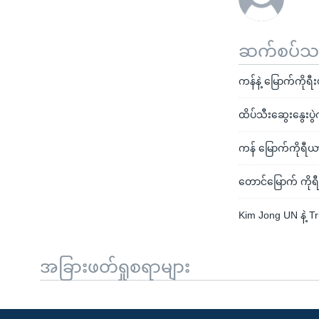
ဆက်စပ်သတင
ကန်နဲ့ မြောက်ကိုရ
ထိပ်သီးဆွေးနွေးပွဲ
ကန် မြောက်ကိုရီယား
တောင်မြောက် ကိုရ
Kim Jong UN နဲ့ Tr
အခြားဖတ်ရှုစရာများ