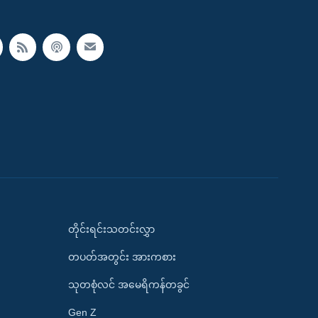
တိုင်းရင်းသတင်းလွှာ
တပတ်အတွင်း အားကစား
သုတစုံလင် အမေရိကန်တခွင်
Gen Z