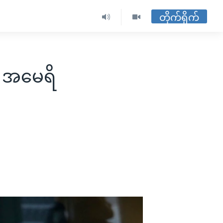
တိုက်ရိုက်
း အမေရိ