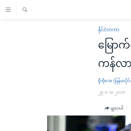
သုံး
ရ
ရှာဖွေ
လွယ်ကူ
မူလစာမျက်နှာ
နိုင်ငံတကာ
ရ
စေ
မြန်မာ
လာ
မြောက်
သည့်
ဒ်
ကမ္ဘာ့သတင်းများ
Link
ဗွီဒီယို
နိုင်ငံတကာ
ကန်လာ
များ
သတင်းလွတ်လပ်ခွင့်
အမေရိကန်
ပင်မ
ရပ်ဝန်းတခု လမ်းတခု အလွန်
တရုတ်
ဗွီအိုအေ (မြန်မာပိုင်
အကြောင်းအရာ
အင်္ဂလိပ်စာလေ့လာမယ်
အစ္စရေး-ပါလက်စတိုင်း
၂၉ ေမ၊ ၂၀၁၈
သို့
အပတ်စဉ်ကဏ္ဍများ
အမေရိကန်သုံးအီဒီယံ
ကျော်
မျှဝေပါ
ကြည့်
ရေဒီယိုနှင့်ရုပ်သံ အချက်အလက်များ
မကြေးမုံရဲ့ အင်္ဂလိပ်စာ
ရေဒီယို
ရန်
ရေဒီယို/တီဗွီအစီအစဉ်
ရုပ်ရှင်ထဲက အင်္ဂလိပ်စာ
တီဗွီ
ပင်မ