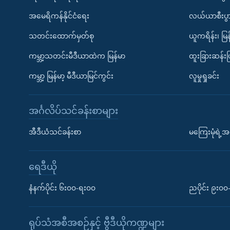
အမေရိကန်နိုင်ငံရေး
လယ်ယာစီးပွ
သတင်းထောက်မှတ်စု
ယူကရိန်း၊ မြန
ကမ္ဘာ့သတင်းမီဒီယာထဲက မြန်မာ
ထူးခြားဆန်း
ကမ္ဘာ့ မြန်မာ့ မီဒီယာမြင်ကွင်း
လူမှုရှုခင်း
အင်္ဂလိပ်သင်ခန်းစာများ
အီဒီယံသင်ခန်းစာ
မကြေးမုံရဲ့အင
ရေဒီယို
နံနက်ပိုင်း ၆း၀၀-ရး၀၀
ညပိုင်း ၉း၀
ရုပ်သံအစီအစဉ်နှင့် ဗွီဒီယိုကဏ္ဍများ