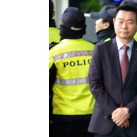
သုတပဒေသာ အင်္ဂလိပ်စာ
အ
ညွန်း
စာမျက်နှာ
သို့
ကျော်
ကြည့်
ရန်
ရှာဖွေ
ရန်
နေရာ
သို့
ကျော်
ရန်