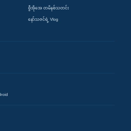
ဗွီအိုအေ တမိနစ်သတင်း
နော်သဇင်ရဲ့ Vlog
droid