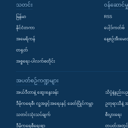
သတင်း
၀န်ဆောင်မှ
မြန်မာ
RSS
နိုင်ငံတကာ
ပေါ့ဒ်ကတ်စ်
အမေရိကန်
နေ့စဉ်အီးမေ
တရုတ်
အစ္စရေး-ပါလက်စတိုင်း
အပတ်စဉ်ကဏ္ဍများ
အယ်ဒီတာနဲ့ ဆွေးနွေးခန်း
သိပ္ပံနဲ့နည်း
ဒီမိုကရေစီ၊ လူ့အခွင့်အရေးနှင့် ခေတ်ပြိုင်ကမ္ဘာ
ဥတုရာသီနဲ့ 
သတင်းသုံးသပ်ချက်
စီးပွားရေး
ဒီမိုကရေစီရေးရာ
တပတ်အတွင်