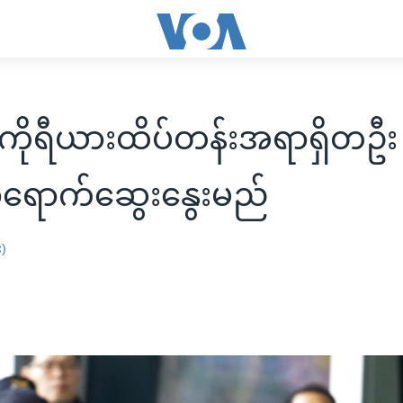
ကိုရီယားထိပ်တန်းအရာရှိတဦ
ရောက်ဆွေးနွေးမည်
း)