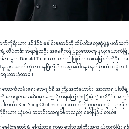
်ကိုရီးယား နှစ်နိုင်ငံ ခေါင်းဆောင်တို့ ထိပ်သီးတွေ့ဆုံပွဲနဲ့ ပတ်သက်ပြ
းရဲ့ ထိပ်တန်း အရာရှိတဦး အမေရိကန်ပြည်ထောင်စု နယူးယောက်မြိ
ကန် သမ္မတ Donald Trump က အတည်ပြုပါတယ်။ မြောက်ကိုရီးယားရ
 နယူးယောက်ကို လာနေပြီလို့ ဒီကနေ့ အင်္ဂါနေ့ မနက်မှာဘဲ သမ္မတ
ာ ရေးသားခဲ့တာပါ။
ား ထောက်လှမ်းရေး အေဂျင်စီ အကြီးအကဲဟောင်း၊ အာဏာရ ပါတီရဲ့
ို ဘေဂျင်းလေဆိပ်မှာ တွေ့လိုက်ရကြောင်း ပြီးခဲ့တဲ့ နာရီပိုင်း အ
ါတယ်။ Kim Yong Chol က နယူးယောက်ကို ဗုဒ္ဓဟူးနေ့မှာ သွားဖို့ အ
ိုရီးယား ယုံဟပ် သတင်းအေဂျင်စီကလည်း ဖော်ပြခဲ့ပါတယ်။
း ခေါင်းဆောင်ရဲ့ ကြေညာချက်မှာ ဒေါသအကြီးအကျယ်ထွက်ပြီး ရန်