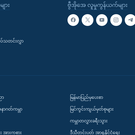
ုများ
ဗွီအိုအေ လူမှုကွန်ယက်များ
းလ်သတင်းလွှာ
ပညာ
မြန်မာပြည်မှပေးစာ
အနာဂတ်ကမ္ဘာ
မြင်ကွင်းကျယ်မှတ်စုများ
ကမ္ဘာတလွှားခရီးသွား
း အားကစား
ဒီသီတင်းပတ် အာရှနိုင်ငံရေး