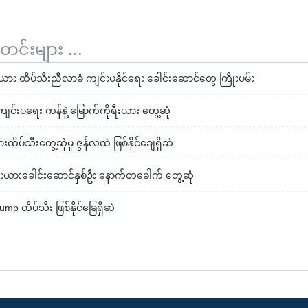
်းများ ...
ီးယား ထိပ်သီးညီလာခံ ကျင်းပနိုင်ရေး ခေါင်းဆောင်တွေ ကြိုးပမ်း
ကျင်းပရေး ကန်နဲ့ မြောက်ကိုရီးယား တွေ့ဆုံ
ထိပ်သီးတွေ့ဆုံမှု ဇွန်လထဲ ဖြစ်နိုင်ချေရှိဆဲ
ီးယားခေါင်းဆောင်နှစ်ဦး နောက်တခေါက် တွေ့ဆုံ
ump ထိပ်သီး ဖြစ်နိုင်ခြေရှိဆဲ