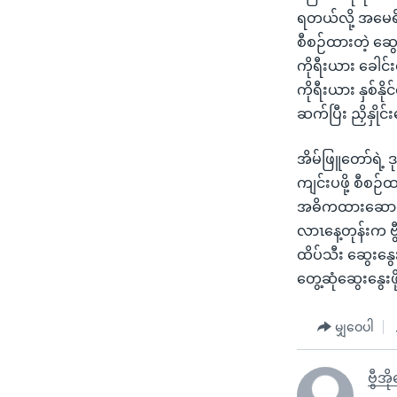
ရတယ်လို့ အမေရိက
စီစဉ်ထားတဲ့ ဆွေ
ကိုရီးယား ခေါင်း
ကိုရီးယား နှစ်နိ
ဆက်ပြီး ညှိနှို
အိမ်ဖြူတော်ရဲ့ ဒ
ကျင်းပဖို့ စီစဉ်
အဓိကထားဆောင်ရ
လာၤနေ့တုန်းက ဗွ
ထိပ်သီး ဆွေးနွေ
တွေ့ဆုံဆွေးနွေး
မျှဝေပါ
ဗွီအိ