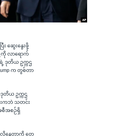
ီး ဆွေးနွေးဖို့
ု့ကို လာရောက်
ဲ့ ဒုတိယ ဥက္ကဌ
 Trump က တွစ်တာ
 ဒုတိယ ဥက္ကဌ
တွင်းကဘဲ သတင်း
စီအစဉ်ရှိ
လိုနေတာကို တွေ့