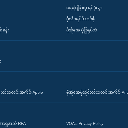
ရေမြေခြားမှ ရုပ်ပုံလွှာ
ပိုလီဂရပ်ဖ်.အင်ဖို
်းခန်း
ဗွီအိုအေ ပုံပြရုပ်သံ
း
ိုင်းလ်သတင်းအက်ပ်-Apple
ဗွီအိုအေမိုဘိုင်းလ်သတင်းအက်ပ်-An
 အာရှအသံ RFA
VOA's Privacy Policy