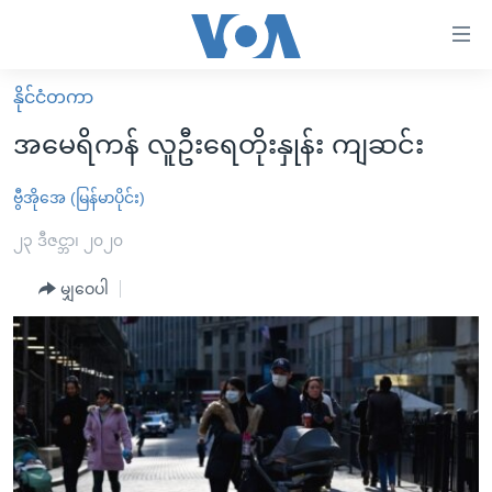
သုံး
ရ
လွယ်ကူ
နိုင်ငံတကာ
မူလစာမျက်နှာ
စေ
အမေရိကန် လူဦးရေတိုးနှုန်း ကျဆင်း
မြန်မာ
သည့်
ကမ္ဘာ့သတင်းများ
ဗွီအိုအေ (မြန်မာပိုင်း)
Link
ဗွီဒီယို
နိုင်ငံတကာ
၂၃ ဒီဇင္ဘာ၊ ၂၀၂၀
များ
သတင်းလွတ်လပ်ခွင့်
အမေရိကန်
မျှဝေပါ
ပင်မ
ရပ်ဝန်းတခု လမ်းတခု အလွန်
တရုတ်
အကြောင်းအရာ
သို့
အင်္ဂလိပ်စာလေ့လာမယ်
အစ္စရေး-ပါလက်စတိုင်း
ကျော်
အပတ်စဉ်ကဏ္ဍများ
အမေရိကန်သုံးအီဒီယံ
ကြည့်
ရေဒီယိုနှင့်ရုပ်သံ အချက်အလက်များ
မကြေးမုံရဲ့ အင်္ဂလိပ်စာ
ရေဒီယို
ရန်
ပင်မ
ရေဒီယို/တီဗွီအစီအစဉ်
ရုပ်ရှင်ထဲက အင်္ဂလိပ်စာ
တီဗွီ