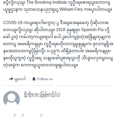
ပွေီလို့လညျး The Brooking Institute လူဦးရစောရငျးကောကျ
ယူမှုဌာနက သုတသေနပညာရှငျ William Frey ကပွောပါတယျ။
COVID-19 ကပျရောဂါကွောင့ျ ဒီအခွအေနတှေေ ပိုဆိုးလာစ
တေယျလို့လညျး ဆိုပါတယျ။ 1918 ခုနှဈမှာ Spanish Flu လို့
ခေါျတဲ့ ကမ်ဘာ့ကပျရောဂါ ပေါျပေါကျခဲ့တဲ့အခြိနျတုနျးက
တောငျ အမရေိကနျမှာ လူဦးရတေိုးတကျမှုနှုနျးက ခုလကျရှိအ
နအေထားထကျပိုမြားပွီး ဝ.၄၉% ထိရှိခဲ့တာပါ။ အမရေိကနျမှာ
နထေိုငျကွတဲ့ လူဦးရေ သနျးခေါငျစာရငျးကို သီးခွားလှတျလပျ
တဲ့အဖှဲ့က ကောကျယူထားတာဖွဈပါတယျ။
မျှဝေပါ
Follow us
ဗွီအိုအေ (မြန်မာပိုင်း)