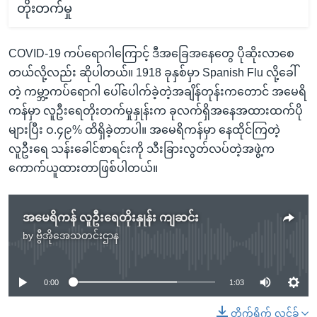
တိုးတက်မှု
COVID-19 ကပ်ရောဂါကြောင့် ဒီအခြေအနေတွေ ပိုဆိုးလာစေ
တယ်လို့လည်း ဆိုပါတယ်။ 1918 ခုနှစ်မှာ Spanish Flu လို့ခေါ်
တဲ့ ကမ္ဘာ့ကပ်ရောဂါ ပေါ်ပေါက်ခဲ့တဲ့အချိန်တုန်းကတောင် အမေရိ
ကန်မှာ လူဦးရေတိုးတက်မှုနှုန်းက ခုလက်ရှိအနေအထားထက်ပို
များပြီး ဝ.၄၉% ထိရှိခဲ့တာပါ။ အမေရိကန်မှာ နေထိုင်ကြတဲ့
လူဦးရေ သန်းခေါင်စာရင်းကို သီးခြားလွတ်လပ်တဲ့အဖွဲ့က
ကောက်ယူထားတာဖြစ်ပါတယ်။
အမေရိကန် လူဦးရေတိုးနှုန်း ကျဆင်း
by
ဗွီအိုအေသတင်းဌာန
No media source currently available
0:00
1:03
တိုက်ရိုက် လင့်ခ်