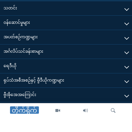
သတင်း
၀န်ဆောင်မှုများ
အပတ်စဉ်ကဏ္ဍများ
အင်္ဂလိပ်သင်ခန်းစာများ
ရေဒီယို
ရုပ်သံအစီအစဉ်နှင့် ဗွီဒီယိုကဏ္ဍများ
ဗွီအိုအေအကြောင်း
ဗွီအိုအေ မိုဘိုင်းလ်အက်ပ်များ ဒေါင်းလုတ်ယူရန်
တိုက်ရိုက်
Other Links