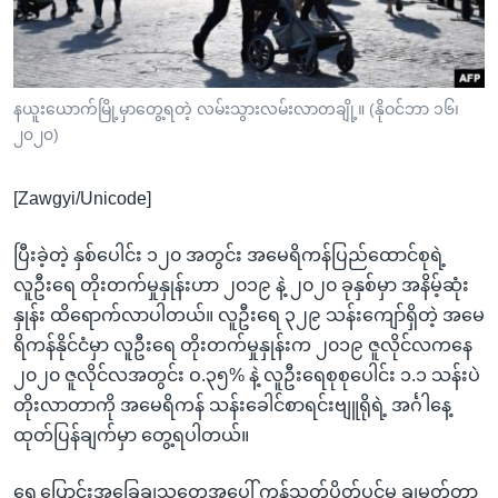
အ
သုတပဒေသာ အင်္ဂလိပ်စာ
ညွန်း
Learning English
စာမျက်နှာ
သို့
ဗွီအိုအေ လူမှုကွန်ယက်များ
နယူးယောက်မြို့မှာတွေ့ရတဲ့ လမ်းသွားလမ်းလာတချို့။ (နိုဝင်ဘာ ၁၆၊
ကျော်
၂၀၂၀)
ကြည့်
ရန်
[Zawgyi/Unicode]
ဘာသာစကားများ
ရှာဖွေ
ရန်
ပြီးခဲ့တဲ့ နှစ်ပေါင်း ၁၂၀ အတွင်း အမေရိကန်ပြည်ထောင်စုရဲ့
နေရာ
လူဦးရေ တိုးတက်မှုနှုန်းဟာ ၂၀၁၉ နဲ့ ၂၀၂၀ ခုနှစ်မှာ အနိမ့်ဆုံး
သို့
နှုန်း ထိရောက်လာပါတယ်။ လူဦးရေ ၃၂၉ သန်းကျော်ရှိတဲ့ အမေ
ကျော်
ရိကန်နိုင်ငံမှာ လူဦးရေ တိုးတက်မှုနှုန်းက ၂၀၁၉ ဇူလိုင်လကနေ
ရန်
၂၀၂၀ ဇူလိုင်လအတွင်း ဝ.၃၅% နဲ့ လူဦးရေစုစုပေါင်း ၁.၁ သန်းပဲ
တိုးလာတာကို အမေရိကန် သန်းခေါင်စာရင်းဗျူရိုရဲ့ အင်္ဂါနေ့
ထုတ်ပြန်ချက်မှာ တွေ့ရပါတယ်။
ရွှေ့ပြောင်းအခြေချသူတွေအပေါ် ကန့်သတ်ပိတ်ပင်မှု ချမှတ်တာ