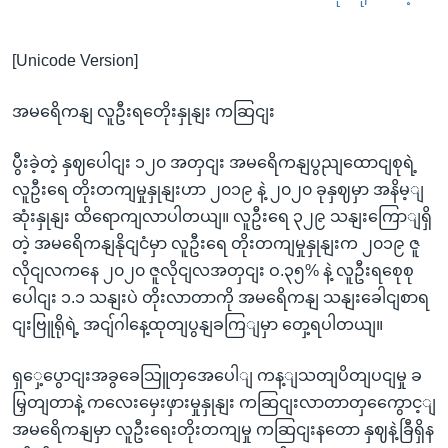
[Unicode Version]
အမရေိကနျ လူဦးရတေိုးနှုနျး ကဆြငျး
ပွီးခဲ့တဲ့ နှဈပေါငျး ၁၂၀ အတှငျး အမရေိကနျပွညျထောငျစုရဲ့
လူဦးရေ တိုးတကျမှုနှုနျးဟာ ၂၀၁၉ နဲ့ ၂၀၂၀ ခုနှဈမှာ အနိမ့ျ
ဆုံးနှုနျး ထိရောကျလာပါတယျ။ လူဦးရေ ၃၂၉ သနျးကြောျရှိ
တဲ့ အမရေိကနျနိုငျငံမှာ လူဦးရေ တိုးတကျမှုနှုနျးက ၂၀၁၉ ဇူ
လိုငျလကနေ ၂၀၂၀ ဇူလိုငျလအတှငျး ဝ.၃၅% နဲ့ လူဦးရစေုစု
ပေါငျး ၁.၁ သနျးပဲ တိုးလာတာကို အမရေိကနျ သနျးခေါငျစာရ
ငျးဗြူရိုရဲ့ အငျ်ဂါနေ့ထုတျပွနျခကြျမှာ တှေ့ရပါတယျ။
ရှှေ့ပွောငျးအခွခေသြူတှအေပေါျ ကန့ျသတျပိတျပငျမှု ခ
မြှတျတာနဲ့ ကလေးမှေးဖှားမှုနှုနျး ကဆြငျးလာတာတှကွေောင့ျ
အမရေိကနျမှာ လူဦးရေးတိုးတကျမှု ကဆြငျးနတော နှဈနဲ့ခြီရှိန