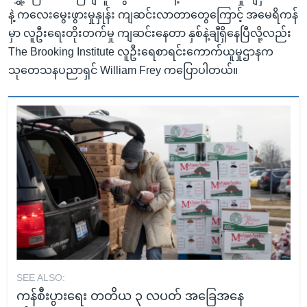
နဲ့ ကလေးမွေးဖွားမှုနှုန်း ကျဆင်းလာတာတွေကြောင့် အမေရိကန်
မှာ လူဦးရေးတိုးတက်မှု ကျဆင်းနေတာ နှစ်နဲ့ချီရှိနေပြီလို့လည်း
The Brooking Institute လူဦးရေစာရင်းကောက်ယူမှုဌာနက
သုတေသနပညာရှင် William Frey ကပြောပါတယ်။
SEE ALSO:
ကန်စီးပွားရေး တတိယ ၃ လပတ် အခြေအနေ