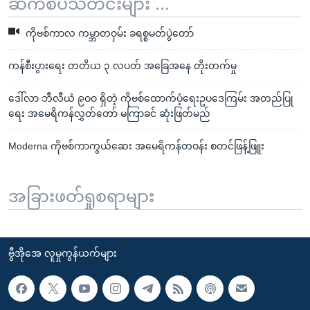
ဆက်စပ်သတင်းများ ...
ကိုဗစ်ကာလ ကမ္ဘာတဝှမ်း ခရစ္စမတ်ပွဲတော်
ကန်စီးပွားရေး တတိယ ၃ လပတ် အခြေအနေ တိုးတက်မှု
ဒေါ်လာ ဘီလီယံ ၉ဝဝ ရှိတဲ့ ကိုဗစ်ထောက်ပံ့ရေးဥပဒေကြမ်း အတည်ပြု
ရေး အမေရိကန်လွှတ်တော် မကြာခင် ဆုံးဖြတ်မည်
Moderna ကိုဗစ်ကာကွယ်ဆေး အမေရိကန်တဝန်း စတင်ဖြန့်ဖြူး
အခြားဖတ်ရှုစရာများ
ဗွီအိုအေ လူမှုကွန်ယက်များ