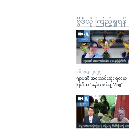
ဗွီဒီယို ကြည့်ရှုရန်
၁၆ မတ္၊ ၂၀၂၅
ဂျာမဏီ အကောင်းဆုံး ရတနာ
ပြတိုက် “နော်သဇင်ရဲ့ Vlog”