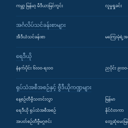
ကမ္ဘာ့ မြန်မာ့ မီဒီယာမြင်ကွင်း
လူမှုရှုခင်း
အင်္ဂလိပ်သင်ခန်းစာများ
အီဒီယံသင်ခန်းစာ
မကြေးမုံရဲ့အင
ရေဒီယို
နံနက်ပိုင်း ၆း၀၀-ရး၀၀
ညပိုင်း ၉း၀
ရုပ်သံအစီအစဉ်နှင့် ဗွီဒီယိုကဏ္ဍများ
နေ့စဉ်တီဗွီသတင်းလွှာ
မြန်မာ
ရေဒီယို ရုပ်သံအစီအစဉ်
နိုင်ငံတကာ
အပတ်စဉ်တီဗွီမဂ္ဂဇင်း
တွေ့ဆုံမေးမြန