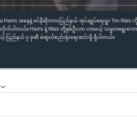
arris အနေနဲ့ မင်နီဆိုးတားပြည်နယ် အုပ်ချုပ်ရေးမှူး Tim Walz က
်လိုက်ပါတယ်။ Harris နဲ့ Walz တို့နှစ်ဦးဟာ လာမယ့် သမ္မတရွေးကောက
် ပြည်နယ် ၇ ခုဆီ မဲဆွယ်စည်းရုံးရေးဆင်းဖို့ ရှိပါတယ်။
်