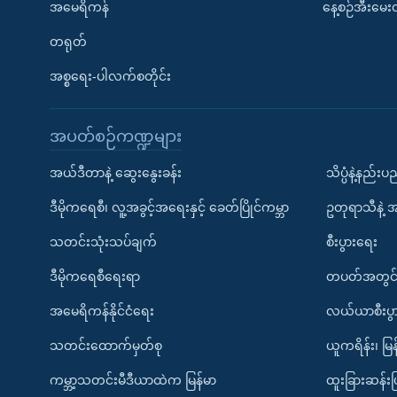
အမေရိကန်
နေ့စဉ်အီးမေ
တရုတ်
အစ္စရေး-ပါလက်စတိုင်း
အပတ်စဉ်ကဏ္ဍများ
အယ်ဒီတာနဲ့ ဆွေးနွေးခန်း
သိပ္ပံနဲ့နည်း
ဒီမိုကရေစီ၊ လူ့အခွင့်အရေးနှင့် ခေတ်ပြိုင်ကမ္ဘာ
ဥတုရာသီနဲ့ 
သတင်းသုံးသပ်ချက်
စီးပွားရေး
ဒီမိုကရေစီရေးရာ
တပတ်အတွင်
အမေရိကန်နိုင်ငံရေး
လယ်ယာစီးပွ
သတင်းထောက်မှတ်စု
ယူကရိန်း၊ မြန
ကမ္ဘာ့သတင်းမီဒီယာထဲက မြန်မာ
ထူးခြားဆန်း