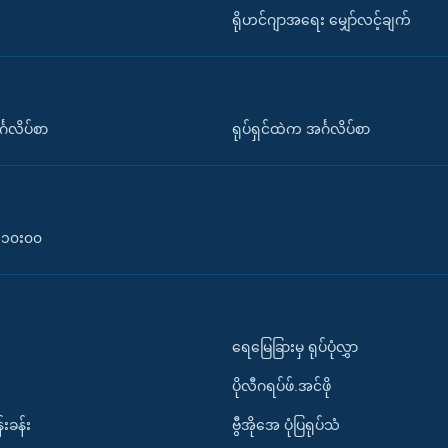
ရိုဟင်ဂျာအရေး မျှော်လင့်ချက်
်္ဂလိပ်စာ
ရုပ်ရှင်ထဲက အင်္ဂလိပ်စာ
၀-၁၀း၀၀
ရေမြေခြားမှ ရုပ်ပုံလွှာ
ပိုလီဂရပ်ဖ်.အင်ဖို
်းခန်း
ဗွီအိုအေ ပုံပြရုပ်သံ