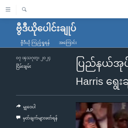
သုံး
ရ
ရှာဖွေ
လွယ်ကူ
မူလစာမျက်နှာ
ဗွီဒီယိုပေါင်းချုပ်
ရ
စေ
မြန်မာ
လာ
ဗွီဒီယို ကြည့်ရှုရန်
အကြောင်း
သည့်
ဒ်
ကမ္ဘာ့သတင်းများ
Link
ဗွီဒီယို
နိုင်ငံတကာ
၀၇ ၾသဂုတ္၊ ၂၀၂၄
ပြည်နယ်အုပ်
များ
ငြိမ်းချမ်း
သတင်းလွတ်လပ်ခွင့်
အမေရိကန်
ပင်မ
ရပ်ဝန်းတခု လမ်းတခု အလွန်
တရုတ်
Harris ရွေး
အကြောင်းအရာ
အင်္ဂလိပ်စာလေ့လာမယ်
အစ္စရေး-ပါလက်စတိုင်း
သို့
အပတ်စဉ်ကဏ္ဍများ
အမေရိကန်သုံးအီဒီယံ
ကျော်
ကြည့်
မျှဝေပါ
ရေဒီယိုနှင့်ရုပ်သံ အချက်အလက်များ
မကြေးမုံရဲ့ အင်္ဂလိပ်စာ
ရေဒီယို
ရန်
မှတ်ချက်များဖတ်ရန်
ရေဒီယို/တီဗွီအစီအစဉ်
ရုပ်ရှင်ထဲက အင်္ဂလိပ်စာ
တီဗွီ
ပင်မ