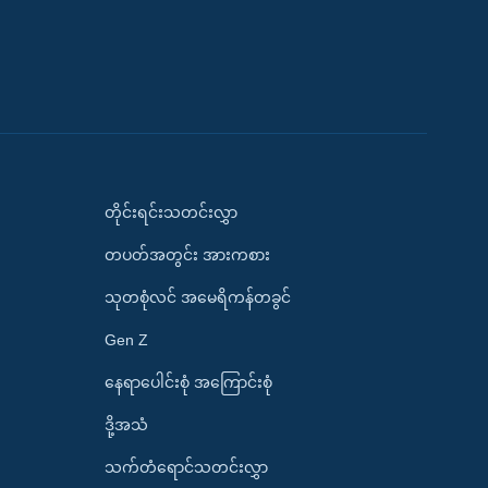
တိုင်းရင်းသတင်းလွှာ
တပတ်အတွင်း အားကစား
သုတစုံလင် အမေရိကန်တခွင်
Gen Z
နေရာပေါင်းစုံ အကြောင်းစုံ
ဒို့အသံ
သက်တံရောင်သတင်းလွှာ