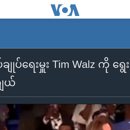
ချုပ်ရေးမှူး Tim Walz ကို ရွ
ချယ်