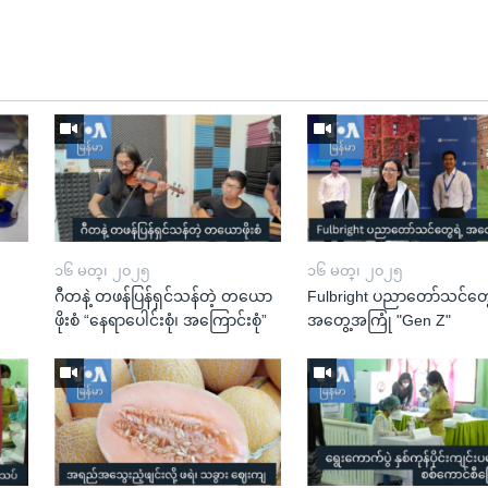
၁၆ မတ္၊ ၂၀၂၅
၁၆ မတ္၊ ၂၀၂၅
ဂီတနဲ့ တဖန်ပြန်ရှင်သန်တဲ့ တယော
Fulbright ပညာတော်သင်တွေ
ဖိုးစံ “နေရာပေါင်းစုံ၊ အကြောင်းစုံ”
အတွေ့အကြုံ "Gen Z"