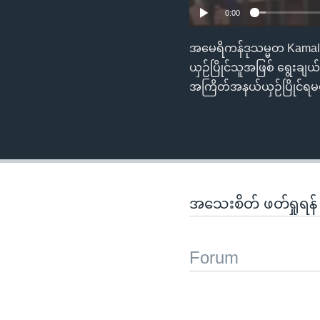
0:00
အမေရိကန်ဒုသမ္မတ Kamala H
ယှဉ်ပြိုင်သူအဖြစ် ရွေးချယ
အကြိတ်အနယ်ယှဉ်ပြိုင်ရမယ့
အသေးစိတ် ဖတ်ရှုရန
Forum