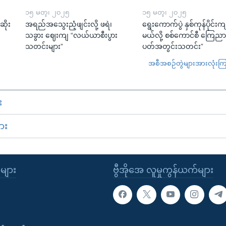
၁၅ မတ္၊ ၂၀၂၅
၁၅ မတ္၊ ၂၀၂၅
ဆိုး
အရည်အသွေးညံ့ဖျင်းလို့ ဖရဲ၊
ရွေးကောက်ပွဲ နှစ်ကုန်ပိုင်းက
သခွား ဈေးကျ “လယ်ယာစီးပွား
မယ်လို့ စစ်ကောင်စီ ကြေည
သတင်းများ”
ပတ်အတွင်းသတင်း”
အစီအစဉ်တွဲများအားလုံးကြည့
း
ား
ုများ
ဗွီအိုအေ လူမှုကွန်ယက်များ