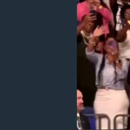
သုတပဒေသာ အင်္ဂလိပ်စာ
အ
ညွန်း
စာမျက်နှာ
သို့
ကျော်
ကြည့်
ရန်
ရှာဖွေ
ရန်
နေရာ
သို့
ကျော်
ရန်