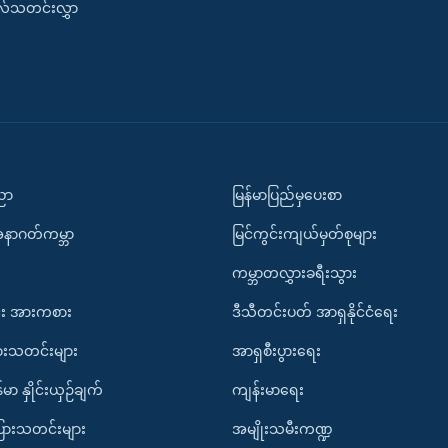
းလ်သတင်းလွှာ
ပညာ
မြန်မာပြည်မှပေးစာ
အနာဂတ်ကမ္ဘာ
မြင်ကွင်းကျယ်မှတ်စုများ
ကမ္ဘာတလွှားခရီးသွား
း အားကစား
ဒီသီတင်းပတ် အာရှနိုင်ငံရေး
ားသတင်းများ
အာရှစီးပွားရေး
်မာ နှိုင်းယှဉ်ချက်
ကျန်းမာရေး
ပြားသတင်းများ
အမျိုးသမီးကဏ္ဍ