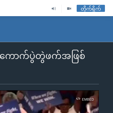
တိုက်ရိုက်
ေးကောက်ပွဲတွဲဖက်အဖြစ်
EMBED