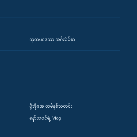
သုတပဒေသာ အင်္ဂလိပ်စာ
ဗွီအိုအေ တမိနစ်သတင်း
နော်သဇင်ရဲ့ Vlog