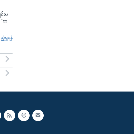
ျင်းပ
ာ “တ
်ရှုရန်