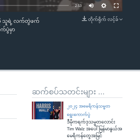
2:53
တိုက်ရိုက် လင့်ခ်
ို သူရဲ့ လက်တွဲဖက်
EMBED
်ပွဲမှာ
ဆက်စပ်သတင်းများ ...
၂၀၂၄ အမေရိကန်သမ္မတ
ရွေးကောက်ပွဲ
ဒီမိုကရက်ဒုသမ္မတလောင်း
Tim Walz အပေါ် မြန်မာနွယ်အ
မေရိကန်တွေအမြင်