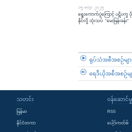
၁၅ မတ္၊ ၂၀၂၅
ရွေးကောက်ပွဲကြောင့် ပဋိပက္ခ ပို
နိုင်လို့ သုံးသပ် "မေးမြန်းခန်း"
ရုပ်သံအစီအစဉ်မျာ
ရေဒီယိုအစီအစဉ်မျ
သတင်း
၀န်ဆောင်မှ
မြန်မာ
RSS
နိုင်ငံတကာ
ပေါ့ဒ်ကတ်စ်