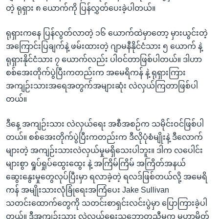
တဲ့ ရုရှား ၈ ယောက်ကို ပြန်လွှတ်ပေးခဲ့ပါတယ်။
ရုရှားကနေ ပြန်လွတ်လာတဲ့ ၁၆ ယောက်ထဲမှာတော့ မှားယွင်းတဲ့
အကြောင်းပြချက်နဲ့ ဖမ်းထားတဲ့ ဂျာမနီနိုင်ငံသား ၅ ယောက် နဲ့
ရုရှားနိုင်ငံသား ၇ ယောက်လည်း ပါဝင်တာဖြစ်ပါတယ်။ ဒါဟာ
စစ်အေးတိုက်ပွဲပြီးကတည်းက အမေရိကန် နဲ့ ရုရှားကြား
အကျဉ်းသားအရေအတွက်အများဆုံး လဲလှယ်ကြတာဖြစ်ပါ
တယ်။
ဒီနေ့ အကျဉ်းသား လဲလှယ်ရေး အစီအစဉ်က သမိုင်းဝင်ဖြစ်ပါ
တယ်။ စစ်အေးတိုက်ပွဲပြီးကတည်းက ဒီလိုပုံစံမျိုးနဲ့ ဒီလောက်
များတဲ့ အကျဉ်းသားလဲလှယ်မှုမရှိသေးပါဘူး။ ဒါက လပေါင်း
များစွာ ရှုပ်ရှုပ်ထွေးထွေး နဲ့ အကြိမ်ကြိမ် အကြိတ်အနယ်
ဆွေးနွေးမှုတွေလုပ်ပြီးမှာ ရလာခဲ့တဲ့ ရလဒ်ဖြစ်တယ်လို့ အမေရိ
ကန် အမျိုးသားလုံခြုံရေးအကြံပေး Jake Sullivan
သတင်းထောက်တွေကို သတင်းစာရှင်းလင်းပွဲမှာ ပြောကြားခဲ့ပါ
တယ်။ ဒီအကျဉ်းသား လဲလှယ်ရေးသဘောတူညီမှုက မဟာမိတ်