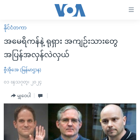
သုံး
ရ
လွယ်ကူ
နိုင်ငံတကာ
မူလစာမျက်နှာ
စေ
အမေရိကန်နဲ့ ရုရှား အကျဉ်းသားတွေ
မြန်မာ
သည့်
အပြန်အလှန်လဲလှယ်
ကမ္ဘာ့သတင်းများ
Link
ဗွီဒီယို
နိုင်ငံတကာ
ဗွီအိုအေ (မြန်မာဌာန)
များ
သတင်းလွတ်လပ်ခွင့်
အမေရိကန်
၀၁ ၾသဂုတ္၊ ၂၀၂၄
ပင်မ
ရပ်ဝန်းတခု လမ်းတခု အလွန်
တရုတ်
အကြောင်းအရာ
မျှဝေပါ
သို့
အင်္ဂလိပ်စာလေ့လာမယ်
အစ္စရေး-ပါလက်စတိုင်း
ကျော်
အပတ်စဉ်ကဏ္ဍများ
အမေရိကန်သုံးအီဒီယံ
ကြည့်
ရေဒီယိုနှင့်ရုပ်သံ အချက်အလက်များ
မကြေးမုံရဲ့ အင်္ဂလိပ်စာ
ရေဒီယို
ရန်
ပင်မ
ရေဒီယို/တီဗွီအစီအစဉ်
ရုပ်ရှင်ထဲက အင်္ဂလိပ်စာ
တီဗွီ