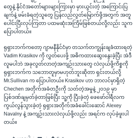
တွေနဲ့ နိုင်ငံအတော်များများကြားမှာ မှားယွင်းတဲ့ အကြောင်းပြ
ချက်နဲ့ ဖမ်းခံရတဲ့သူတွေ ပြန်လည်လွတ်မြောက်ဖို့အတွက် အတူ
ပေါင်းပြီးလုပ်ကြတာ ပထမဆုံးအကြိမ်ဖြစ်တယ်လို့လည်း သူက
ပြောပါတယ်။
ရုရှားဘက်ကတော့ ဂျာမနီနိုင်ငံမှာ တသက်တကျွန်းချခံထားရတဲ့
Vadim Krasikov ကို လွှတ်ပေးဖို့ အဓိကထားဆွေးနွေးခဲ့ပြီး အဲဒီ
လူမပါဘဲ အခုလွတ်လာတဲ့အကျဉ်းသားတွေ လဲလှယ်ဖို့ကိစ္စကို
ရုရှားဘက်က သဘောတူမှာမဟုတ်ဘူးဆိုတာ ရှင်းတယ်လို့
Mr.Sullivan က ပြောပါတယ်။ Krasikov ဟာ ဘာလင်မှာရှိတဲ့
Chechen အတိုက်အခံတဦးကို သတ်တဲ့အမှုနဲ့ ၂၀၁၉ မှာ
ပြစ်ဒဏ်ချမှတ်ခဲ့တာဖြစ်ပြီး သူ့ကို ပြီးခဲ့တဲ့ ဖေဖော်ဝါရီလက
ကွယ်လွန်သွားခဲ့တဲ့ ရုရှားအတိုက်အခံခေါင်းဆောင် Alexey
Navalny နဲ့ အကျဉ်းသားလဲလှယ်ဖို့လည်း အရင်က လုပ်ခဲ့ဖူးပါ
တယ်။