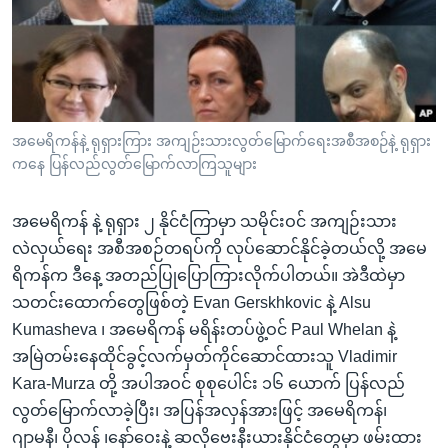
အ
သုတပဒေသာ အင်္ဂလိပ်စာ
ညွန်း
Learning English
စာမျက်နှာ
သို့
ဗွီအိုအေ လူမှုကွန်ယက်များ
ကျော်
ကြည့်
အမေရိကန်နဲ့ ရုရှားကြား အကျဉ်းသားလွတ်မြောက်ရေးအစီအစဉ်နဲ့ ရုရှား
ကနေ ပြန်လည်လွတ်မြောက်လာကြသူများ
ရန်
ဘာသာစကားများ
ရှာဖွေ
အမေရိကန် နဲ့ ရုရှား ၂ နိုင်ငံကြာမှာ သမိုင်းဝင် အကျဉ်းသား
ရန်
လဲလှယ်ရေး အစီအစဉ်တရပ်ကို လုပ်ဆောင်နိုင်ခဲ့တယ်လို့ အမေ
နေရာ
ရိကန်က ဒီနေ့ အတည်ပြုပြောကြားလိုက်ပါတယ်။ အဲဒီထဲမှာ
သို့
သတင်းထောက်တွေဖြစ်တဲ့ Evan Gerskhkovic နဲ့ Alsu
ကျော်
Kumasheva ၊ အမေရိကန် မရိန်းတပ်ဖွဲ့ဝင် Paul Whelan နဲ့
ရန်
အမြဲတမ်းနေထိုင်ခွင့်လက်မှတ်ကိုင်ဆောင်ထားသူ Vladimir
Kara-Murza တို့ အပါအဝင် စုစုပေါင်း ၁၆ ယောက် ပြန်လည်
လွတ်မြောက်လာခဲ့ပြီး၊ အပြန်အလှန်အားဖြင့် အမေရိကန်၊
ဂျာမနီ၊ ပိုလန် ၊နော်ဝေးနဲ့ ဆလိုဗေးနီးယားနိုင်ငံတွေမှာ ဖမ်းထား