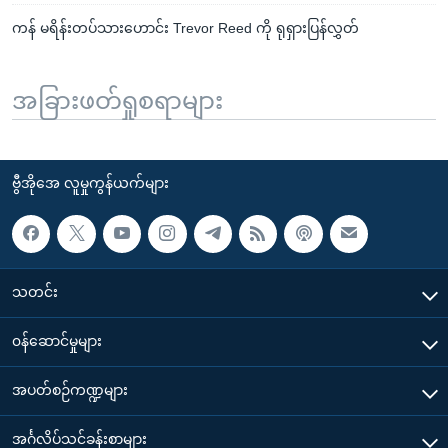
ကန် မရိန်းတပ်သားဟောင်း Trevor Reed ကို ရုရှားပြန်လွှတ်
အခြားဖတ်ရှုစရာများ
ဗွီအိုအေ လူမှုကွန်ယက်များ
သတင်း
၀န်ဆောင်မှုများ
အပတ်စဉ်ကဏ္ဍများ
အင်္ဂလိပ်သင်ခန်းစာများ