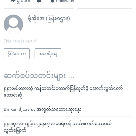
မျှဝေပါ
Follow us
ဗွီအိုအေ (မြန်မာဌာန)
This item is part of
နိုင်ငံတကာ
အမေရိကန်
ဆက်စပ်သတင်းများ ...
ရုရှားဖမ်းထားတဲ့ ကန်သတင်းထောက်ပြန်လွှတ်ဖို့ အောက်လွှတ်တော်
တောင်းဆို
Blinken နဲ့ Lavrov အလွတ်သဘောဆွေးနွေး
ရုရှားမှာ အကျဉ်းကျနေတဲ့ အမေရိကန် ဘတ်စကတ်ဘောမယ်
လွတ်မြောက်