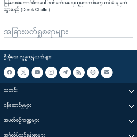
မြန်မာစစ်ကောင်စီအပေါ် ဒဏ်ခတ်အရေးယူမှုအသစ်တွေ ထပ်မံ ချမှတ်
သွားမည် (Derek Chollet)
အခြားဖတ်ရှုစရာများ
ဗွီအိုအေ လူမှုကွန်ယက်များ
သတင်း
၀န်ဆောင်မှုများ
အပတ်စဉ်ကဏ္ဍများ
အင်္ဂလိပ်သင်ခန်းစာများ