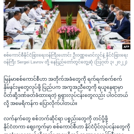
အ
သုတပဒေသာ အင်္ဂလိပ်စာ
ညွန်း
Learning English
စာမျက်နှာ
သို့
ဗွီအိုအေ လူမှုကွန်ယက်များ
ကျော်
ကြည့်
ရန်
ဘာသာစကားများ
စစ်ကောင်စီနိုင်ငံခြားရေးဝန်ကြီးဟောင်း ဦးဝဏ္ဏမောင်လွင်နဲ့ နိုင်ငံခြားရေး
ရှာဖွေ
ဝန်ကြီး Sergei Lavrov တို့ နေပြည်တော်တွင်တွေ့ဆုံ (သြဂုတ် ၃၊ ၂၀၂၂)
ရန်
နေရာ
မြန်မာစစ်ကောင်စီဟာ အတိုက်အခံတွေကို ရက်ရက်စက်စက်
သို့
နှိမ်နင်းမှုတွေလုပ်ဖို့ ပြည်ပက အကူအညီတွေကို ရယူနေရာမှာ
ကျော်
ပိတ်ဆို့ဒဏ်ခတ်ခံထားရတဲ့ ရုရှားလုပ်ငန်းတွေလည်း ပါဝင်တယ်
ရန်
လို့ အမေရိကန်က ပြောလိုက်ပါတယ်။
လက်နက်တွေ စစ်ဘက်ဆိုင်ရာ ပစ္စည်းတွေကို တင်ပို့ဖို့
နိုင်ငံတကာ ဈေးကွက်မှာ စစ်ကောင်စီဟာ နိုင်ငံပိုင်လုပ်ငန်းတွေကို