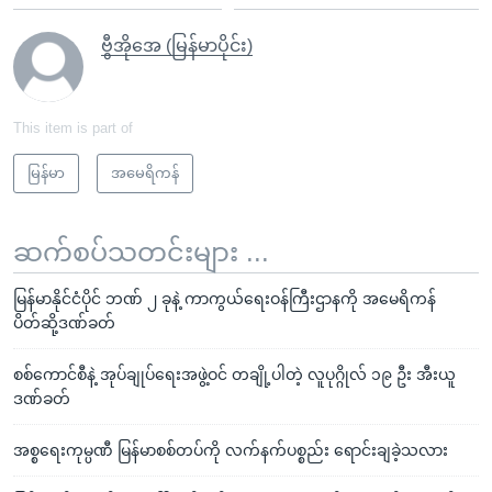
ဗွီအိုအေ (မြန်မာပိုင်း)
This item is part of
မြန်မာ
အမေရိကန်
ဆက်စပ်သတင်းများ ...
မြန်မာနိုင်ငံပိုင် ဘဏ် ၂ ခုနဲ့ ကာကွယ်ရေးဝန်ကြီးဌာနကို အမေရိကန်
ပိတ်ဆို့ဒဏ်ခတ်
စစ်ကောင်စီနဲ့ အုပ်ချုပ်ရေးအဖွဲ့ဝင် တချို့ပါတဲ့ လူပုဂ္ဂိုလ် ၁၉ ဦး အီးယူ
ဒဏ်ခတ်
အစ္စရေးကုမ္ပဏီ မြန်မာစစ်တပ်ကို လက်နက်ပစ္စည်း ရောင်းချခဲ့သလား