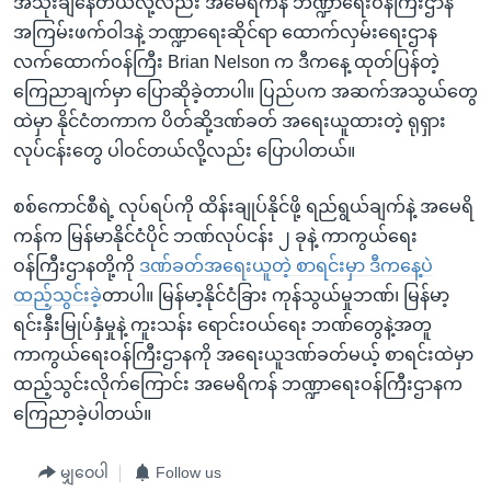
အသုံးချနေတယ်လို့လည်း အမေရိကန် ဘဏ္ဍာရေးဝန်ကြီးဌာန
အကြမ်းဖက်ဝါဒနဲ့ ဘဏ္ဍာရေးဆိုင်ရာ ထောက်လှမ်းရေးဌာန
လက်ထောက်ဝန်ကြီး Brian Nelson က ဒီကနေ့ ထုတ်ပြန်တဲ့
ကြေညာချက်မှာ ပြောဆိုခဲ့တာပါ။ ပြည်ပက အဆက်အသွယ်တွေ
ထဲမှာ နိုင်ငံတကာက ပိတ်ဆို့ဒဏ်ခတ် အရေးယူထားတဲ့ ရုရှား
လုပ်ငန်းတွေ ပါဝင်တယ်လို့လည်း ပြောပါတယ်။
စစ်ကောင်စီရဲ့ လုပ်ရပ်ကို ထိန်းချုပ်နိုင်ဖို့ ရည်ရွယ်ချက်နဲ့ အမေရိ
ကန်က မြန်မာနိုင်ငံပိုင် ဘဏ်လုပ်ငန်း ၂ ခုနဲ့ ကာကွယ်ရေး
ဝန်ကြီးဌာနတို့ကို
ဒဏ်ခတ်အရေးယူတဲ့ စာရင်းမှာ ဒီကနေ့ပဲ
ထည့်သွင်းခဲ့
တာပါ။ မြန်မာ့နိုင်ငံခြား ကုန်သွယ်မှုဘဏ်၊ မြန်မာ့
ရင်းနှီးမြုပ်နှံမှုနဲ့ ကူးသန်း ရောင်းဝယ်ရေး ဘဏ်တွေနဲ့အတူ
ကာကွယ်ရေးဝန်ကြီးဌာနကို အရေးယူဒဏ်ခတ်မယ့် စာရင်းထဲမှာ
ထည့်သွင်းလိုက်ကြောင်း အမေရိကန် ဘဏ္ဍာရေးဝန်ကြီးဌာနက
ကြေညာခဲ့ပါတယ်။
မျှဝေပါ
Follow us