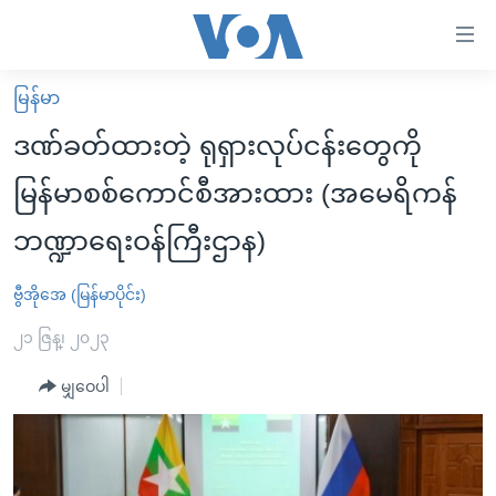
သုံး
ရ
လွယ်ကူ
မြန်မာ
မူလစာမျက်နှာ
စေ
ဒဏ်ခတ်ထားတဲ့ ရုရှားလုပ်ငန်းတွေကို
မြန်မာ
သည့်
မြန်မာစစ်ကောင်စီအားထား (အမေရိကန်
ကမ္ဘာ့သတင်းများ
Link
ဘဏ္ဍာရေးဝန်ကြီးဌာန)
ဗွီဒီယို
နိုင်ငံတကာ
များ
သတင်းလွတ်လပ်ခွင့်
အမေရိကန်
ပင်မ
ဗွီအိုအေ (မြန်မာပိုင်း)
ရပ်ဝန်းတခု လမ်းတခု အလွန်
တရုတ်
အကြောင်းအရာ
၂၁ ဇြန္၊ ၂၀၂၃
သို့
အင်္ဂလိပ်စာလေ့လာမယ်
အစ္စရေး-ပါလက်စတိုင်း
ကျော်
မျှဝေပါ
အပတ်စဉ်ကဏ္ဍများ
အမေရိကန်သုံးအီဒီယံ
ကြည့်
ရေဒီယိုနှင့်ရုပ်သံ အချက်အလက်များ
မကြေးမုံရဲ့ အင်္ဂလိပ်စာ
ရေဒီယို
ရန်
ပင်မ
ရေဒီယို/တီဗွီအစီအစဉ်
ရုပ်ရှင်ထဲက အင်္ဂလိပ်စာ
တီဗွီ