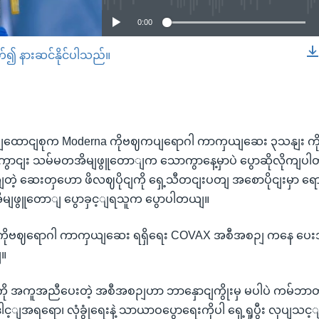
0:00
တ်၍ နားဆင်နိုင်ပါသည်။
EMBED
ထောငျစုက Moderna ကိုဗဈကပျရောဂါ ကာကှယျဆေး ၃သနျး ကို ဖိလ
ုကျကွောငျး သမ်မတအိမျဖွူတောျက သောကွာနေ့မှာပဲ ပွောဆိုလိုကျ
ုကျတဲ့ ဆေးတှဟော ဖိလဈပိုငျကို ရှေ့သီတငျးပတျ အစောပိုငျးမှာ ရေ
မျဖွူတောျ ပွောခှင့ျရသူက ပွောပါတယျ။
ိုဗဈရောဂါ ကာကှယျဆေး ရရှိရေး COVAX အစီအစဉျ ကနေ ပေးအ
ျ။
ျငံကို အကူအညီပေးတဲ့ အစီအစဉျဟာ ဘာနှောငျကွိုးမှ မပါပဲ ကမ်
ါင့ျအရရော၊ လုံခွုံရေးနဲ့ သာယာဝပွောရေးကိုပါ ရှေ့ရှုပွီး လုပျသ