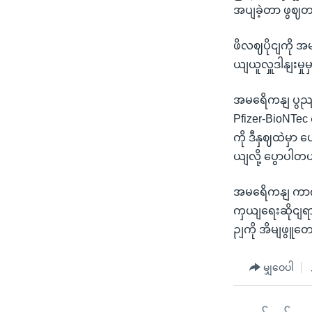
အပျခဲ့တာ ဖွဈတ
ဖိလဈပိုငျကို 
ယျယူလှူဒါနျးမှု
အမရေိကနျ ပွညျ
Pfizer-BioNTec
ကို ဒီနှဈထဲမှာ 
ယျလို့ ပွောပါတ
အမရေိကနျ ကာကှယျ
ကှယျရေးဆိုငျရာ
ဉျကို အိမျဖွ
မျှဝေပါ