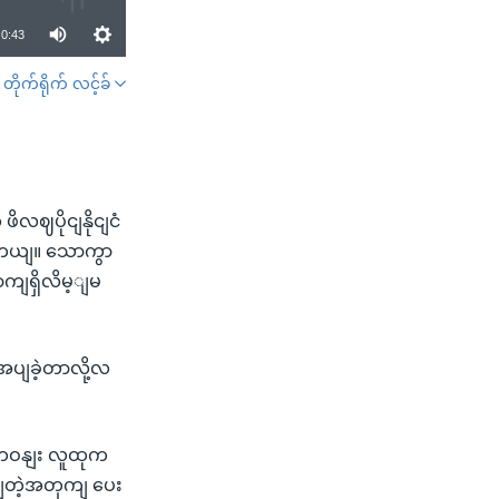
0:43
တိုက်ရိုက် လင့်ခ်
SHARE
ဈပိုငျနိုငျငံ
ပါတယျ။ သောကွာ
ာကျရှိလိမ့ျမ
ပျခဲ့တာလို့လ
ဘာတဝနျး လူထုက
င့ျတဲ့အတှကျ ပေး