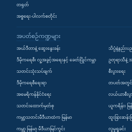
တရုတ်
အစ္စရေး-ပါလက်စတိုင်း
အပတ်စဉ်ကဏ္ဍများ
အယ်ဒီတာနဲ့ ဆွေးနွေးခန်း
သိပ္ပံနဲ့နည်း
ဒီမိုကရေစီ၊ လူ့အခွင့်အရေးနှင့် ခေတ်ပြိုင်ကမ္ဘာ
ဥတုရာသီနဲ့ 
သတင်းသုံးသပ်ချက်
စီးပွားရေး
ဒီမိုကရေစီရေးရာ
တပတ်အတွင်
အမေရိကန်နိုင်ငံရေး
လယ်ယာစီးပွ
သတင်းထောက်မှတ်စု
ယူကရိန်း၊ မြန
ကမ္ဘာ့သတင်းမီဒီယာထဲက မြန်မာ
ထူးခြားဆန်း
ကမ္ဘာ့ မြန်မာ့ မီဒီယာမြင်ကွင်း
လူမှုရှုခင်း