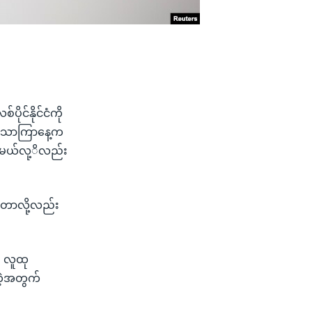
င်နိုင်ငံကို
။ သောကြာနေ့က
မ့်မယ်လု့ိလည်း
့တာလို့လည်း
း လူထု
်တဲ့အတွက်