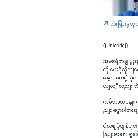
သီးခြားခွဲထု
{{Unicode}}
အမရေိကနျ ပွညျ
ကို ပေးပို့လိ
နေ့က ပေးပို့လိ
ယျလု့ိလညျး အိ
ကမ်ဘာတဝနျး က
ညျး ပွောပါတယ
ဖိလဈပိုငျ နိုင
နြျးမာရေး ရှုဒေ