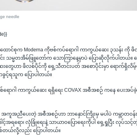
nge needle
de}}
ောင်စုက Moderna ကိုဗစ်ကပ်ရောဂါ ကာကွယ်ဆေး ၃သန်း ကို ဖိလစ်ပို
ောင်း သမ္မတအိမ်ဖြူတော်က သောကြာနေ့မှာပဲ ပြောဆိုလိုက်ပါတယ်
 ဆေးတွေဟာ ဖိလစ်ပိုင်ကို ရှေ့သီတင်းပတ် အစောပိုင်းမှာ ရောက်ရှိလိ
ောခွင့်ရသူက ပြောပါတယ်။
ုဗစ်ရောဂါ ကာကွယ်ဆေး ရရှိရေး COVAX အစီအစဉ် ကနေ ပေးအပ်ခဲ
်ငံကို အကူအညီပေးတဲ့ အစီအစဉ်ဟာ ဘာနှောင်ကြိုးမှ မပါပဲ ကမ္ဘာတဝန်
ေါင့်အရရော၊ လုံခြုံရေးနဲ့ သာယာဝပြောရေးကိုပါ ရှေ့ရှုပြီး လုပ်သင့
ြစ်တယ်လို့လည်း ပြောပါတယ်။