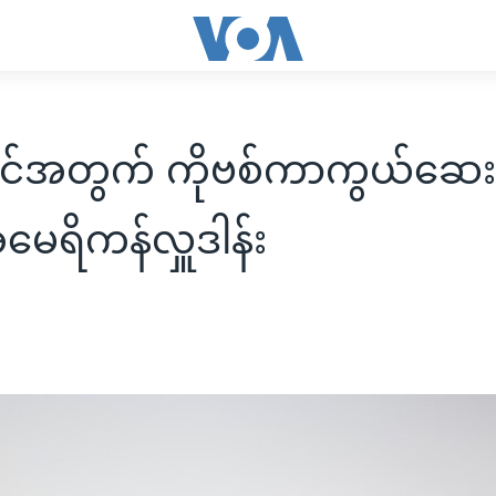
ိုင်အတွက် ကိုဗစ်ကာကွယ်ဆေး
မေရိကန်လှူဒါန်း