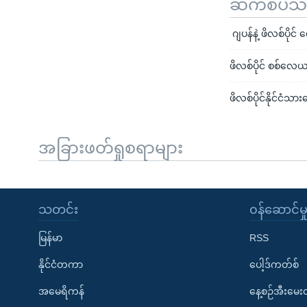
ဆက်စပ်သတင
ဂျပန်နဲ့ ဖိလစ်ပို
ဖိလစ်ပိုင် စစ်လေယ
ဖိလစ်ပိုင်နိုင်ငံသား
အခြားဖတ်ရှုစရာများ
သတင်း
၀န်ဆောင်မှ
မြန်မာ
RSS
နိုင်ငံတကာ
ပေါ့ဒ်ကတ်စ်
အမေရိကန်
နေ့စဉ်အီးမေ