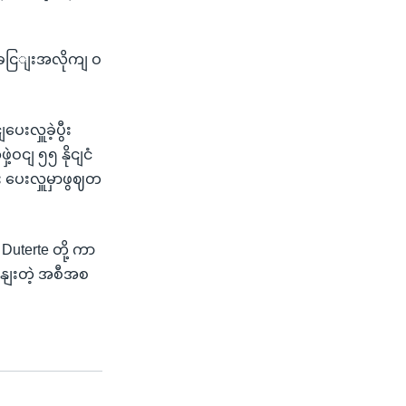
ံခငြျးအလိုကျ ဝ
လှူခဲ့ပွီး
ငျ ၅၅ နိုငျငံ
ျး ပေးလှူမှာဖွဈတ
Duterte တို့ ကာ
ါနျးတဲ့ အစီအစ