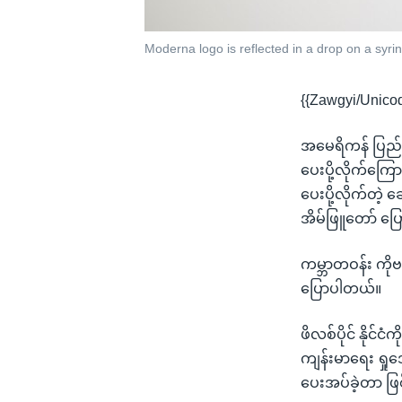
Moderna logo is reflected in a drop on a syri
{{Zawgyi/Unico
အမေရိကန် ပြည်ထ
ပေးပို့လိုက်ကြ
ပေးပို့လိုက်တဲ့
အိမ်ဖြူတော် ပြ
ကမ္ဘာတဝန်း ကိ
ပြောပါတယ်။
ဖိလစ်ပိုင် နိုင
ကျန်းမာရေး ရှုဒ
ပေးအပ်ခဲ့တာ ဖ