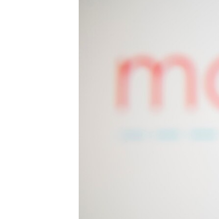
သုတပဒေသာ အင်္ဂလိပ်စာ
အ
ညွန်း
စာမျက်နှာ
သို့
ကျော်
ကြည့်
ရန်
ရှာဖွေ
ရန်
နေရာ
သို့
ကျော်
ရန်