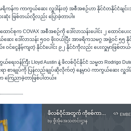
မေရိကန်က ကာကွယ်ဆေး လှူဒါန်းတဲ့ အစီအစဉ်ဟာ နိုင်ငံတနိုင်ငံချင်
များဆုံး ဖြစ်တယ်လို့လည်း ပြောခဲ့တာပါ။
ောင်စုက COVAX အစီအစဉ်ကို ဒေါ်လာသန်းပေါင်း ၂ ထောင်ပေးလှူခဲ့
ေး ဒေါ်လာသန်း ၅ဝဝ ဖိုးဝယ်ပြီး အာဖရိကသမဂ္ဂ အဖွဲ့ဝင် ၅၅ နိုင်ငံ
 ဝင်ငွေနိမ့်ကျတဲ့ နိုင်ငံပေါင်း ၉၂ နိုင်ငံကိုလည်း ပေးလှူမှာဖြစ်တယ
ေးဝန်ကြီး LIoyd Austin နဲ့ ဖိလစ်ပိုင်နိုင်ငံ သမ္မတ Rodrigo Duter
ာ စာချုပ်ကို ပြန်လည်ချုပ်ဆိုလိုက်တဲ့ နေ့မှာပဲ ကာကွယ်ဆေး လှူဒါ
ာ်က ကြေညာခဲ့တာဖြစ်ပါတယ်။
....................
ဖိလစ်ပိုင်အတွက် ကိုဗစ်ကာကွယ်ဆေး ၃ သန်း အမေရိကန်လှူဒါန်း
EMBE
by
ဗွီအိုအေသတင်းဌာန
No media source currently available