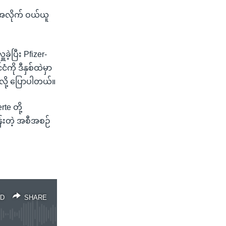
းအလိုက် ဝယ်ယူ
ပြီး Pfizer-
ကို ဒီနှစ်ထဲမှာ
်လို့ ပြောပါတယ်။
te တို့
န်းတဲ့ အစီအစဉ်
D
SHARE