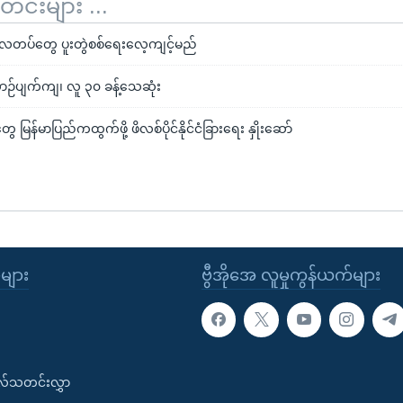
်းများ ...
င် လေတပ်တွေ ပူးတွဲစစ်ရေးလေ့ကျင့်မည်
ာဉ်ပျက်ကျ၊ လူ ၃၀ ခန့်သေဆုံး
တွေ မြန်မာပြည်ကထွက်ဖို့ ဖိလစ်ပိုင်နိုင်ငံခြားရေး နှိုးဆော်
ုများ
ဗွီအိုအေ လူမှုကွန်ယက်များ
းလ်သတင်းလွှာ