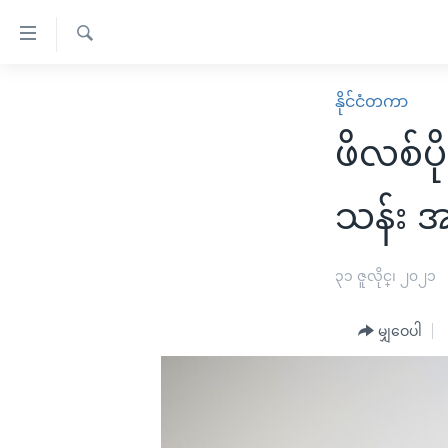
သုံး
ရ
ရှာဖွေ
လွယ်ကူ
မူလစာမျက်နှာ
နိုင်ငံတကာ
ရ
စေ
မြန်မာ
လာ
ဖိလစ်ပ
သည့်
ဒ်
ကမ္ဘာ့သတင်းများ
Link
ဗွီဒီယို
နိုင်ငံတကာ
သန်း အ
များ
သတင်းလွတ်လပ်ခွင့်
အမေရိကန်
ပင်မ
ရပ်ဝန်းတခု လမ်းတခု အလွန်
တရုတ်
၃၁ ဇူလိုင္၊ ၂၀၂၁
အကြောင်းအရာ
အင်္ဂလိပ်စာလေ့လာမယ်
အစ္စရေး-ပါလက်စတိုင်း
သို့
မျှဝေပါ
အပတ်စဉ်ကဏ္ဍများ
အမေရိကန်သုံးအီဒီယံ
ကျော်
ကြည့်
ရေဒီယိုနှင့်ရုပ်သံ အချက်အလက်များ
မကြေးမုံရဲ့ အင်္ဂလိပ်စာ
ရေဒီယို
ရန်
ရေဒီယို/တီဗွီအစီအစဉ်
ရုပ်ရှင်ထဲက အင်္ဂလိပ်စာ
တီဗွီ
ပင်မ