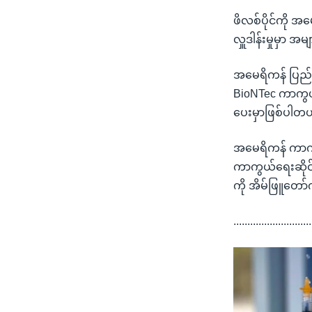
ဖိလစ်ပိုင်ကို အ
လှူဒါန်းမှုမှာ အ
အမေရိကန် ပြည်ထ
BioNTec ကာကွယ်ဆ
ပေးမှာဖြစ်ပါတယ်။
အမေရိကန် ကာကွယ်ရ
ကာကွယ်ရေးဆိုင်ရ
ကို အိမ်ဖြူတေ
............................