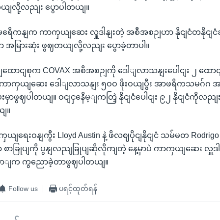
ယျလို့လညျး ပွောပါတယျ။
အမရေိကနျက ကာကှယျဆေး လှူဒါနျးတဲ့ အစီအစဉျဟာ နိုငျငံတနိုငျင
မှာ အမြားဆုံး ဖွဈတယျလို့လညျး ပွောခဲ့တာပါ။
ထောငျစုက COVAX အစီအစဉျကို ဒေါျလာသနျးပေါငျး ၂ ထောငျပေး
 ကာကှယျဆေး ဒေါျလာသနျး ၅ဝဝ ဖိုးဝယျပွီး အာဖရိကသမဂ်ဂ အဖှဲ့ဝ
ပေးမှာဖွဈပါတယျ။ ဝငျငှနေိမ့ျကတြဲ့ နိုငျငံပေါငျး ၉၂ နိုငျငံကိုလည
ယျ။
ရေးဝနျကွီး LIoyd Austin နဲ့ ဖိလဈပိုငျနိုငျငံ သမ်မတ Rodrigo 
 စာခြုပျကို ပွနျလညျခြုပျဆိုလိုကျတဲ့ နေ့မှာပဲ ကာကှယျဆေး လှူဒ
ူတောျက ကွညောခဲ့တာဖွဈပါတယျ။
Follow us
ပရင့်ထုတ်ရန်