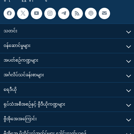
သတင်း
၀န်ဆောင်မှုများ
အပတ်စဉ်ကဏ္ဍများ
အင်္ဂလိပ်သင်ခန်းစာများ
ရေဒီယို
ရုပ်သံအစီအစဉ်နှင့် ဗွီဒီယိုကဏ္ဍများ
ဗွီအိုအေအကြောင်း
ဗွီအိုအေ မိုဘိုင်းလ်အက်ပ်များ ဒေါင်းလုတ်ယူရန်