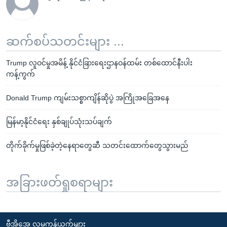
ဆက်စပ်သတင်းများ ...
Trump လူဝင်မှုအမိန့် နိုင်ငံခြားရေးဌာနဝန်ထမ်း တစ်ထောင်နီးပါး
ကန့်ကွက်
Donald Trump ကျမ်းသစ္စာကျိန်ဆိုပွဲ အကြိုအခြေအနေ
မြန်မာ့နိုင်ငံရေး နှစ်ချုပ်သုံးသပ်ချက်
တိုက်ခိုက်မှုဖြစ်ခဲ့တဲ့နေရာတွေဆီ သတင်းထောက်တွေသွားမည်
အခြားဖတ်ရှုစရာများ
ဗွီအိုအေ လူမှုကွန်ယက်များ