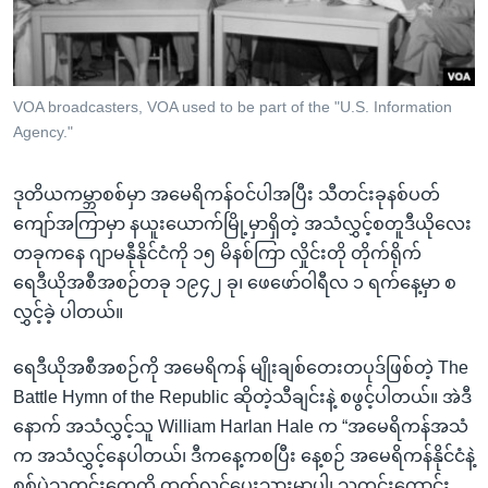
အ
သုတပဒေသာ အင်္ဂလိပ်စာ
ညွန်း
Learning English
စာမျက်နှာ
သို့
ဗွီအိုအေ လူမှုကွန်ယက်များ
VOA broadcasters, VOA used to be part of the "U.S. Information
ကျော်
Agency."
ကြည့်
ရန်
ဒုတိယကမ္ဘာစစ်မှာ အမေရိကန်ဝင်ပါအပြီး သီတင်းခုနစ်ပတ်
ဘာသာစကားများ
ရှာဖွေ
ကျော်အကြာမှာ နယူးယောက်မြို့မှာရှိတဲ့ အသံလွှင့်စတူဒီယိုလေး
ရန်
တခုကနေ ဂျာမနီုနိုင်ငံကို ၁၅ မိနစ်ကြာ လှိုင်းတို တိုက်ရိုက်
နေရာ
ရေဒီယိုအစီအစဉ်တခု ၁၉၄၂ ခု၊ ဖေဖော်ဝါရီလ ၁ ရက်နေ့မှာ စ
သို့
လွှင့်ခဲ့ ပါတယ်။
ကျော်
ရန်
ရေဒီယိုအစီအစဉ်ကို အမေရိကန် မျိုးချစ်တေးတပုဒ်ဖြစ်တဲ့ The
Battle Hymn of the Republic ဆိုတဲ့သီချင်းနဲ့ စဖွင့်ပါတယ်။ အဲဒီ
နောက် အသံလွှင့်သူ William Harlan Hale က “အမေရိကန်အသံ
က အသံလွှင့်နေပါတယ်၊ ဒီကနေ့ကစပြီး နေ့စဉ် အမေရိကန်နိုင်ငံနဲ့
စစ်ပွဲသတင်းတွေကို ထုတ်လွှင့်ပေးသွားမှာပါ၊ သတင်းကောင်း