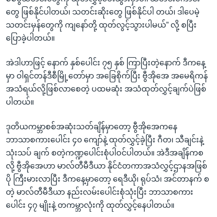
တွေ ဖြစ်နိုင်ပါတယ်၊ သတင်းဆိုးတွေ ဖြစ်နိုင်ပါ တယ်၊ ဒါပေမဲ့
သတင်းမှန်တွေကို ကျနော်တို့ ထုတ်လွင့်သွားပါမယ်” လို့ စပြီး
ပြောခဲ့ပါတယ်။
အဲဒါဟာဖြင့် နောက် နှစ်ပေါင်း ၇၅ နှစ် ကြာပြီးတဲ့နောက် ဒီကနေ့
မှာ ဝါရှင်တန်ဒီစီမြို့တော်မှာ အခြေစိုက်ပြီး ဗွီအိုအေ အမေရိကန်
အသံရယ်လို့ဖြစ်လာစေတဲ့ ပထမဆုံး အသံထုတ်လွှင့်ချက်ပဲဖြစ်
ပါတယ်။
ဒုတိယကမ္ဘာစစ်အဆုံးသတ်ချိန်မှာတော့ ဗွီအိုအေကနေ
ဘာသာစကားပေါင်း ၄၀ ကျော်နဲ့ ထုတ်လွှင့်ခဲ့ပြီး ဂီတ၊ သီချင်းနဲ့
သုံးသပ် ချက် စတဲ့ကဏ္ဍပေါင်းစုံပါဝင်ပါတယ်။ အဲဒီအချိန်ကစ
လို့ ဗွီအိုအေဟာ မာလ်တီမီဒီယာ နိုင်ငံတကာအသံလွှင့်ဌာနအဖြစ်
ပို ကြီးမားလာပြီး ဒီကနေ့မှာတော့ ရေဒီယို၊ ရုပ်သံ၊ အင်တာနက် စ
တဲ့ မာလ်တီမီဒီယာ နည်းလမ်းပေါင်းစုံသုံးပြီး ဘာသာစကား
ပေါင်း ၄၇ မျိုးနဲ့ တကမ္ဘာလုံးကို ထုတ်လွှင့်နေပါတယ်။