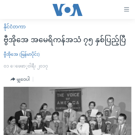
သုံး
ရ
လွယ်ကူ
နိုင်ငံတကာ
မူလစာမျက်နှာ
စေ
ဗွီအိုအေ အမေရိကန်အသံ ၇၅ နှစ်ပြည့်ပြီ
မြန်မာ
သည့်
ကမ္ဘာ့သတင်းများ
ဗွီအိုအေ (မြန်မာပိုင်း)
Link
ဗွီဒီယို
နိုင်ငံတကာ
၀၁ ေဖေဖာ္၀ါရီ၊ ၂၀၁၇
များ
သတင်းလွတ်လပ်ခွင့်
အမေရိကန်
မျှဝေပါ
ပင်မ
ရပ်ဝန်းတခု လမ်းတခု အလွန်
တရုတ်
အကြောင်းအရာ
သို့
အင်္ဂလိပ်စာလေ့လာမယ်
အစ္စရေး-ပါလက်စတိုင်း
ကျော်
အပတ်စဉ်ကဏ္ဍများ
အမေရိကန်သုံးအီဒီယံ
ကြည့်
ရေဒီယိုနှင့်ရုပ်သံ အချက်အလက်များ
မကြေးမုံရဲ့ အင်္ဂလိပ်စာ
ရေဒီယို
ရန်
ပင်မ
ရေဒီယို/တီဗွီအစီအစဉ်
ရုပ်ရှင်ထဲက အင်္ဂလိပ်စာ
တီဗွီ