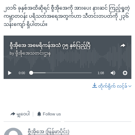
၂၀၁၆ ခုနှစ်အထိဆိုရင် ဗွီအိုအေကို အားပေး နားဆင် ကြည့်ရှုတဲ့
ကမ္ဘာတဝန်း ပရိသတ်အရေအတွက်ဟာ သီတင်းတပတ်ကို ၂၃၆
သန်းကျော် ရှိပါတယ်။
ဗွီအိုအေ အမေရိကန်အသံ ၇၅ နှစ်ပြည့်ပြီ
by
ဗွီအိုအေသတင်းဌာန
No media source currently available
0:00
1:08
တိုက်ရိုက် လင့်ခ်
မျှဝေပါ
Follow us
ဗွီအိုအေ (မြန်မာပိုင်း)