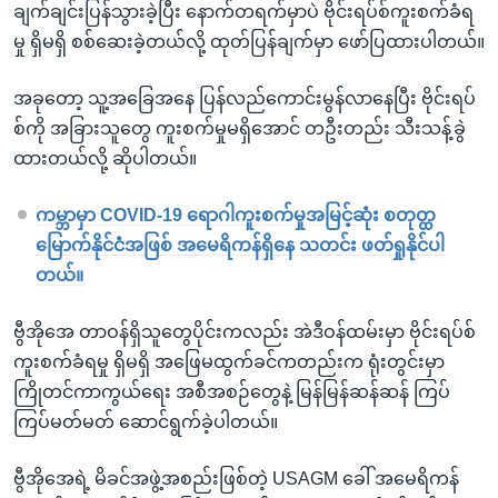
ချက်ချင်းပြန်သွားခဲ့ပြီး နောက်တရက်မှာပဲ ဗိုင်းရပ်စ်ကူးစက်ခံရ
မှု ရှိမရှိ စစ်ဆေးခဲ့တယ်လို့ ထုတ်ပြန်ချက်မှာ ဖော်ပြထားပါတယ်။
အခုတော့ သူ့အခြေအနေ ပြန်လည်ကောင်းမွန်လာနေပြီး ဗိုင်းရပ်
စ်ကို အခြားသူတွေ ကူးစက်မှုမရှိအောင် တဦးတည်း သီးသန့်ခွဲ
ထားတယ်လို့ ဆိုပါတယ်။
ကမ္ဘာမှာ COVID-19 ရောဂါကူးစက်မှုအမြင့်ဆုံး စတုတ္ထ
မြောက်နိုင်ငံအဖြစ် အမေရိကန်ရှိနေ သတင်း ဖတ်ရှုနိုင်ပါ
တယ်။
ဗွီအိုအေ တာဝန်ရှိသူတွေပိုင်းကလည်း အဲဒီဝန်ထမ်းမှာ ဗိုင်းရပ်စ်
ကူးစက်ခံရမှု ရှိမရှိ အဖြေမထွက်ခင်ကတည်းက ရုံးတွင်းမှာ
ကြိုတင်ကာကွယ်ရေး အစီအစဉ်တွေနဲ့ မြန်မြန်ဆန်ဆန် ကြပ်
ကြပ်မတ်မတ် ဆောင်ရွက်ခဲ့ပါတယ်။
ဗွီအိုအေရဲ့ မိခင်အဖွဲ့အစည်းဖြစ်တဲ့ USAGM ခေါ် အမေရိကန်