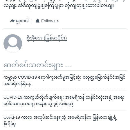
လညျး အဲဒီထုတျပွနျခကြျမှာ တိုကျတှနျးထားပါတယျ။
မျှဝေပါ
Follow us
ဗွီအိုအေ (မြန်မာပိုင်း)
ဆက်စပ်သတင်းများ ...
ကမ္ဘာမှာ COVID-19 ရောဂါကူးစက်မှုအမြင့်ဆုံး စတုတ္ထမြောက်နိုင်ငံအဖြစ်
အမေရိကန်ရှိနေ
COVID-19 ကာကွယ်တိုက်ဖျက်ရေး အမေရိကန် တနိုင်ငံလုံးအနှံ့ အရေး
ပေါ်ဆေးကုသရေး စခန်းတွေ ဖွင့်လှစ်မည်
Covid-19 ကာလ အလုပ်ဆင်းနေရတဲ့ အမေရိကန်က မြန်မာတချို့ရဲ့
စိုးရိမ်မှု