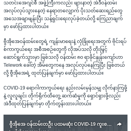
သတင်းအေဂျင်စီ အဖွဲ့ကြီးကလည်း ဖျားနာတဲ့ အဲဒီဝန်ထမ်း
အလုပ်လုပ်သွားနေတဲ့ နေရာတလျှောက် ပိုးသတ်ဆေးရည်တွေ
အသေအချာဖျန်းပြီး သန့်ရှင်းရေးလုပ်ခဲ့တယ်လို့ ကြေညာချက်
မှာ ဖော်ပြထားပါတယ်။
ဗွီအိုအေဝန်ထမ်းတွေရဲ့ ကျန်းမာရေးနဲ့ လုံခြုံရေးအတွက် ဗိုင်းရပ်
စ်ကာကွယ်ရေး အစီအစဉ်တွေကို လိုအပ်သလို တိုးမြှင့်
ဆောင်ရွက်သွားမှာ ဖြစ်သလို ဝန်ထမ်း ၈၀ ရာခိုင်နှုန်းကျော်ဟာ
Telework ခေါ်တဲ့ အိမ်တွေကနေ အလုပ်လုပ်နေကြပြီး ဖြစ်တယ်
လို့ ဗွီအိုအေရဲ့ ထုတ်ပြန်ချက်မှာ ဖော်ပြထားပါတယ်။
COVID-19 ရောဂါကာကွယ်ရေး နည်းလမ်းမှန်သမျှ လိုက်နာကြဖို့
နဲ့ လူလူချင်း တိုက်ရိုက်ထိတွေ့ ဆက်ဆံမှုကို ရှောင်ရှားဖို့လည်း
အဲဒီထုတ်ပြန်ချက်မှာ တိုက်တွန်းထားပါတယ်။
ဗွီအိုအေ ဝန်ထမ်းတဦး ပထမဆုံး COVID-19 ကူးစက်ခံရ