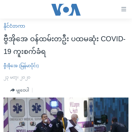
သုံး
ရ
လွယ်ကူ
နိုင်ငံတကာ
မူလစာမျက်နှာ
စေ
ဗွီအိုအေ ဝန်ထမ်းတဦး ပထမဆုံး COVID-
မြန်မာ
သည့်
19 ကူးစက်ခံရ
ကမ္ဘာ့သတင်းများ
Link
ဗွီဒီယို
နိုင်ငံတကာ
ဗွီအိုအေ (မြန်မာပိုင်း)
များ
သတင်းလွတ်လပ်ခွင့်
အမေရိကန်
၂၃ မတ္၊ ၂၀၂၀
ပင်မ
ရပ်ဝန်းတခု လမ်းတခု အလွန်
တရုတ်
အကြောင်းအရာ
မျှဝေပါ
သို့
အင်္ဂလိပ်စာလေ့လာမယ်
အစ္စရေး-ပါလက်စတိုင်း
ကျော်
အပတ်စဉ်ကဏ္ဍများ
အမေရိကန်သုံးအီဒီယံ
ကြည့်
ရေဒီယိုနှင့်ရုပ်သံ အချက်အလက်များ
မကြေးမုံရဲ့ အင်္ဂလိပ်စာ
ရေဒီယို
ရန်
ပင်မ
ရေဒီယို/တီဗွီအစီအစဉ်
ရုပ်ရှင်ထဲက အင်္ဂလိပ်စာ
တီဗွီ