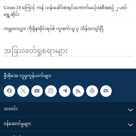
Covid-19 ကြောင့် ကန် သန်းခေါင်စာရင်းကောက်မယ့်အစီအစဉ် ၂ ပတ်
ရွှေ့ဆိုင်း
ကမ္ဘာတလွှား ကိုရိုနာဗိုင်းရပ်စ် ကူးစက်သူ ၃ သိန်းကျော်ပြီ
အခြားဖတ်ရှုစရာများ
ဗွီအိုအေ လူမှုကွန်ယက်များ
သတင်း
၀န်ဆောင်မှုများ