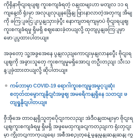
ကိုရိုနာဗိုငျးရပျဈ ကူးစကျခံရတဲ့ ဝနျထမျးဟာ မတျလ ၁၁ ရ
ကျနေ့ထိ ရုံးမှာ အလုပျလုပျနခြေိနျ ဖြားနာလာတဲ့အတှကျ အိမျ
ကို ခကြျခငြျးပွနျသှားခဲ့ပွီး နောကျတရကျမှာပဲ ဗိုငျးရပျဈ
ကူးစကျခံရမှု ရှိမရှိ စဈဆေးခဲ့တယျလို့ ထုတျပွနျခကြျမှာ
ဖောျပွထားပါတယျ။
အခုတော့ သူ့အခွအေနေ ပွနျလညျကောငျးမှနျလာနပွေီး ဗိုငျးရ
ပျဈကို အခွားသူတှေ ကူးစကျမှုမရှိအောငျ တဦးတညျး သီးသ
န့ျခှဲထားတယျလို့ ဆိုပါတယျ။
ကမ်ဘာမှာ COVID-19 ရောဂါကူးစကျမှုအမွင့ျဆုံး
စတုတ်ထမွောကျနိုငျငံအဖွဈ အမရေိကနျရှိနေ သတငျး ဖ
တျရှုနိုငျပါတယျ။
ဗှီအိုအေ တာဝနျရှိသူတှပေိုငျးကလညျး အဲဒီဝနျထမျးမှာ ဗိုငျးရ
ပျဈကူးစကျခံရမှု ရှိမရှိ အဖွမေထှကျခငျကတညျးက ရုံးတှငျး
မှာ ကွိုတငျကာကှယျရေး အစီအစဉျတှနေဲ့ မွနျမွနျဆနျဆနျ ကွ