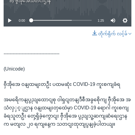
by
ဗွီအိုအေသတင်းဌာန
No media source currently available
0:00
1:25
တိုက်ရိုက် လင့်ခ်
-------------------------------------
(Unicode)
ဗှီအိုအေ ဝနျထမျးတဦး ပထမဆုံး COVID-19 ကူးစကျခံရ
အမရေိကနျပွညျထောငျစု ဝါရှငျတနျဒီစီအခွစေိုကျ ဗှီအိုအေ အ
သံလှှင့ျဌာန ဝနျထမျးတှထေဲမှာ COVID-19 ရောဂါ ကူးစကျ
ခံရသူတဦး တှေ့ရှိခဲ့ကွောငျး ဗှီအိုအေ ပွညျသူ့ဆကျဆံရေးဌာန
က မတျလ ၂၀ ရကျနေ့က သတငျးထုတျပွနျခဲ့ပါတယျ။