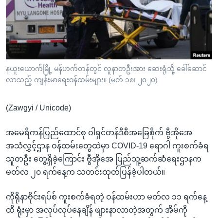
အ
သုတပဒေသာ အင်္ဂလိပ်စာ
ညွန်း
Learning English
စာမျက်နှာ
သို့
ဗွီအိုအေ လူမှုကွန်ယက်များ
ကျော်
ကြည့်
နယူးယောက်မြို့ မန်ဟက်တန်တွင် လူနာတဦးအား ဆေးရုံသို့ ခေါ်ဆောင်
လာသည့် ကျန်းမာရေးဝန်ထမ်းများ။ (မတ် ၁၈၊ ၂၀၂၀)
ရန်
ဘာသာစကားများ
ရှာဖွေ
(Zawgyi / Unicode)
ရန်
နေရာ
အမေရိကန်ပြည်ထောင်စု ဝါရှင်တန်ဒီစီအခြေစိုက် ဗွီအိုအေ
သို့
အသံလွှင့်ဌာန ဝန်ထမ်းတွေထဲမှာ COVID-19 ရောဂါ ကူးစက်ခံရ
ကျော်
သူတဦး တွေ့ရှိခဲ့ကြောင်း ဗွီအိုအေ ပြည်သူ့ဆက်ဆံရေးဌာနက
ရန်
မတ်လ ၂၀ ရက်နေ့က သတင်းထုတ်ပြန်ခဲ့ပါတယ်။
ကိုရိုနာဗိုင်းရပ်စ် ကူးစက်ခံရတဲ့ ဝန်ထမ်းဟာ မတ်လ ၁၁ ရက်နေ့
ထိ ရုံးမှာ အလုပ်လုပ်နေချိန် ဖျားနာလာတဲ့အတွက် အိမ်ကို