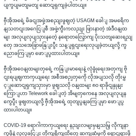
ပျကွပျမတျမတျ ဆောငျရှကျခဲ့ပါတယျ။
ဗှီအိုအရေဲ့ မိခငျအဖှဲ့အစညျးဖွဈတဲ့ USAGM ခေါျ အမရေိက
နျသတငျးအဂေငြျစီ အဖှဲ့ကွီးကလညျး ဖြားနာတဲ့ အဲဒီဝနျထ
မျး အလုပျလုပျသှားနတေဲ့ နရောတလြှောကျ ပိုးသတျဆေးရညျ
တှေ အသအေခြာဖနြျးပွီး သန့ျရှငျးရေးလုပျခဲ့တယျလို့ ကွ
ညောခကြျမှာ ဖောျပွထားပါတယျ။
ဗှီအိုအဝေနျထမျးတှရေဲ့ ကနြျးမာရေးနဲ့ လုံခွုံရေးအတှကျ ဗို
ငျးရပျဈကာကှယျရေး အစီအစဉျတှကေို လိုအပျသလို တိုးမွှ
င့ျဆောငျရှကျသှားမှာ ဖွဈသလို ဝနျထမျး ၈၀ ရာခိုငျနှုနျး
ကြောျဟာ Telework ခေါျတဲ့ အိမျတှကေနေ အလုပျလုပျန
ကွေပွီး ဖွဈတယျလို့ ဗှီအိုအရေဲ့ ထုတျပွနျခကြျမှာ ဖောျပွ
ထားပါတယျ။
COVID-19 ရောဂါကာကှယျရေး နညျးလမျးမှနျသမြှ လိုကျနာ
ကွဖို့နဲ့ လူလူခငြျး တိုကျရိုကျထိတှေ့ ဆကျဆံမှုကို ရှောငျရှားဖို့