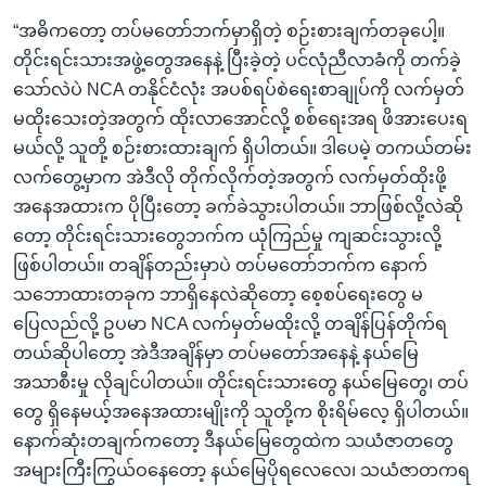
“အဓိကတော့ တပ်မတော်ဘက်မှာရှိတဲ့ စဉ်းစားချက်တခုပေါ့။
တိုင်းရင်းသားအဖွဲ့တွေအနေနဲ့ ပြီးခဲ့တဲ့ ပင်လုံညီလာခံကို တက်ခဲ့
သော်လဲပဲ NCA တနိုင်ငံလုံး အပစ်ရပ်စဲရေးစာချုပ်ကို လက်မှတ်
မထိုးသေးတဲ့အတွက် ထိုးလာအောင်လို့ စစ်ရေးအရ ဖိအားပေးရ
မယ်လို့ သူတို့ စဉ်းစားထားချက် ရှိပါတယ်။ ဒါပေမဲ့ တကယ်တမ်း
လက်တွေ့မှာက အဲဒီလို တိုက်လိုက်တဲ့အတွက် လက်မှတ်ထိုးဖို့
အနေအထားက ပိုပြီးတော့ ခက်ခဲသွားပါတယ်။ ဘာဖြစ်လို့လဲဆို
တော့ တိုင်းရင်းသားတွေဘက်က ယုံကြည်မှု ကျဆင်းသွားလို့
ဖြစ်ပါတယ်။ တချိန်တည်းမှာပဲ တပ်မတော်ဘက်က နောက်
သဘောထားတခုက ဘာရှိနေလဲဆိုတော့ စေ့စပ်ရေးတွေ မ
ပြေလည်လို့ ဥပမာ NCA လက်မှတ်မထိုးလို့ တချိန်ပြန်တိုက်ရ
တယ်ဆိုပါတော့ အဲဒီအချိန်မှာ တပ်မတော်အနေနဲ့ နယ်မြေ
အသာစီးမှု လိုချင်ပါတယ်။ တိုင်းရင်းသားတွေ နယ်မြေတွေ၊ တပ်
တွေ ရှိနေမယ့်အနေအထားမျိုးကို သူတို့က စိုးရိမ်လေ့ ရှိပါတယ်။
နောက်ဆုံးတချက်ကတော့ ဒီနယ်မြေတွေထဲက သယံဇာတတွေ
အများကြီးကြွယ်ဝနေတော့ နယ်မြေပိုရလေလေ၊ သယံဇာတကရ