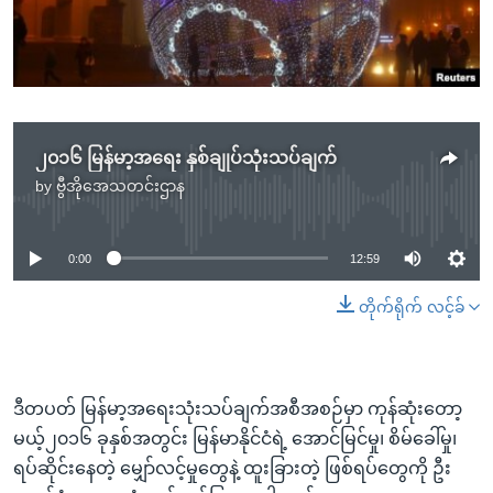
အ
သုတပဒေသာ အင်္ဂလိပ်စာ
ညွန်း
Learning English
စာမျက်နှာ
သို့
ဗွီအိုအေ လူမှုကွန်ယက်များ
ကျော်
ကြည့်
၂၀၁၆ မြန်မာ့အရေး နှစ်ချုပ်သုံးသပ်ချက်
ရန်
by
ဗွီအိုအေသတင်းဌာန
No media source currently available
ဘာသာစကားများ
ရှာဖွေ
ရန်
0:00
12:59
နေရာ
သို့
တိုက်ရိုက် လင့်ခ်
ကျော်
ရန်
ဒီတပတ် မြန်မာ့အရေးသုံးသပ်ချက်အစီအစဉ်မှာ ကုန်ဆုံးတော့
မယ့်၂၀၁၆ ခုနှစ်အတွင်း မြန်မာနိုင်ငံရဲ့ အောင်မြင်မှု၊ စိမ်ခေါ်မှု၊
ရပ်ဆိုင်းနေတဲ့ မျှော်လင့်မှုတွေနဲ့ ထူးခြားတဲ့ ဖြစ်ရပ်တွေကို ဦး