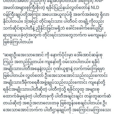
ပါတီဝင်အမတ် ဦးညီပုကို ခန့်အပ်ခဲ့ပါတယ်။ ဒါကြောင့် ANP
အမတ်အများစုကြီးစိုးတဲ့ ရခိုင်ပြည်နယ်လွှတ်တော်နဲ NLD
ဝန်ကြီးချုပ်တို့အကြား အပေးအယူလုပ်ဖို့ အခက်အခဲတွေ ရှိလာ
နိုင်ပါတယ်။ ဒါ့အပြင် တိုင်းရင်းသား ပါတီဝင် တချို့ကိုလည်း
သက်ဆိုင်ရာပါတီနဲ့ ညှိနိုင်းခြင်းမရှိဘဲ ခေါင်းခေါက်ခေါ်ယူပြီး
ရာထူးပေးခဲ့တဲ့အတွက် တိုင်းရင်းသားတွေဘက်က မကျေမနပ်
ဖြစ်ခဲ့ကြပါတယ်။
“ဆရာဦးအေးသာအောင် ကို နောက်ပိုင်းမှာ ဒေါ်အောင်ဆန်းစု
ကြည် အတည်ပြုတယ်။ ကျနော်တို့ ဝမ်းသာပါတယ်။ ရခိုင်
အမျိုးသားပါတီအနေနဲ့လည်း ဂုဏ်ယူစွာနဲ့ လက်ကမ်းကြရမှာ
ဖြစ်ပါတယ်။ လွှတ်တော် ဦးအေးသာအောင်သည်လည်းကောင်း
အမျိုးသားဒီမိုကရေစီအဖွဲ့ချုပ်သည်လည်းကောင်း ကျနော်တို့
ရခိုင်အမျိုးသားပါတီဆိုတဲ့ ပါတီကဲ့သို့ ရခိုင်လူထု အများစု
ထောက်ခံမှုရခဲ့တဲ့ ပါတီတခုကို ပါတီအချင်းချင်း တန်းတူဆက်ဆံ
တယ်ဆိုတဲ့ အစဉ်အလာလေးတခု ဖြစ်ထွန်းစေချင်ပါတယ်။ ဦး
အေးသာအောင်ဘက်က ပါတီဌာနချုပ်ကို အကြောင်းမကြားသေး