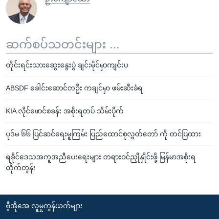
ဆက်စပ်သတင်းများ ...
တိုင်းရင်းသားဆွေးနွေးပွဲ ချင်းမိုင်မှာကျင်းပ
ABSDF ခေါင်းဆောင်တဦး ကချင်မှာ ဖမ်းဆီးခံရ
KIA လိုင်ဖောင်စခန်း အစိုးရတပ် သိမ်းပိုက်
ပုဒ်မ ၆၆ ပြင်ဆင်ရေးမူကြမ်း ပြည်ထောင်စုလွှတ်တော် ကို တင်ပြထား
ရခိုင်ဒေသအကူအညီပေးရေးများ တရားဝင်ညှိုနှိုင်းဖို့ မြန်မာအစိုးရ
တိုက်တွန်း
ဗွီအိုအေ လူမှုကွန်ယက်များ