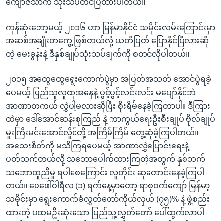
ကျော်ဇံသာက သုံးသပ်တင်ပြထားပါတယ်။
ကုန်ဆုံးတော့မယ့် ၂၀၁၆ ဟာ မြန်မာနိုင်ငံ သမိုင်းလမ်းကြောင်းမှာ
အဆစ်အချိုးတကွေ့ ဖြစ်တယ်လို့ ယတိပြတ် ပြောနိုင်ပြီလားဆို
တဲ့ မေးခွန်းနဲ့ ဒီနှစ်ချုပ်သုံးသပ်ချက်ကို စတင်လိုပါတယ်။
၂၀၁၅ အထွေထွေရွေးကောက်ပွဲမှာ အပြတ်အသတ် အောင်ပွဲရခဲ့
ပေမယ့် ပြည်သူလူထုအနေနဲ့ ပွင့်ပွင့်လင်းလင်း မပျော်နိုင်ဘဲ
အာဏာတကယ် လွှဲပါ့မလားဆိုပြီး စိုးရိမ်နေခဲ့ကြတာပါ။ ဒီကြား
ထဲမှာ ဒေါ်အောင်ဆန်းစုကြည် နဲ့ ကာကွယ်ရေးဦးစီးချုပ် ဗိုလ်ချုပ်
မှုးကြီးမင်းအောင်လှိုင်တို့ အကြိမ်ကြိမ် တွေ့ဆုံခဲ့ကြပါတယ်။
အသေးစိတ်ကို မသိကြရပေမယ့် အာဏာလွှဲပြောင်းရေးနဲ့
ပတ်သက်တယ်လို့ သဘောပေါက်ထားကြတဲ့အတွက် နှစ်ဘက်
သဘောတူညီမှု ရပါစေကြောင်း လူတိုင်း ဆုတောင်းနေခဲ့ကြပါ
တယ်။ ဖေဖေါ်ဝါရီလ (၁) ရက်နေ့မှာတော့ ရာစုဝက်ကျော် မြန်မာ့
သမိုင်းမှာ ရွေးကောက်ခံလွှတ်တော်ကိုယ်လှယ် (၇၅)% နဲ့ ဖွဲ့စည်း
ထားတဲ့ ပထမဦးဆုံးသော ပြည်သူ့လွှတ်တော် ပေါ်ထွက်လာပါ