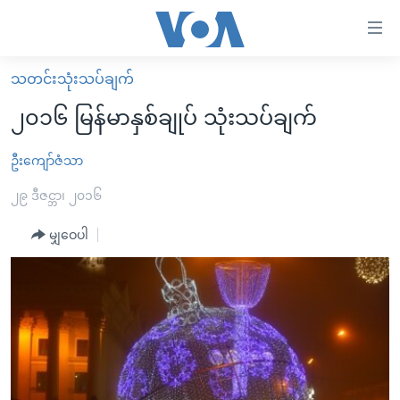
သုံး
ရ
လွယ်ကူ
သတင်းသုံးသပ်ချက်
မူလစာမျက်နှာ
စေ
၂၀၁၆ မြန်မာနှစ်ချုပ် သုံးသပ်ချက်
မြန်မာ
သည့်
ကမ္ဘာ့သတင်းများ
ဦးကျော်ဇံသာ
Link
ဗွီဒီယို
နိုင်ငံတကာ
၂၉ ဒီဇင္ဘာ၊ ၂၀၁၆
များ
သတင်းလွတ်လပ်ခွင့်
အမေရိကန်
မျှဝေပါ
ပင်မ
ရပ်ဝန်းတခု လမ်းတခု အလွန်
တရုတ်
အကြောင်းအရာ
သို့
အင်္ဂလိပ်စာလေ့လာမယ်
အစ္စရေး-ပါလက်စတိုင်း
ကျော်
အပတ်စဉ်ကဏ္ဍများ
အမေရိကန်သုံးအီဒီယံ
ကြည့်
ရေဒီယိုနှင့်ရုပ်သံ အချက်အလက်များ
မကြေးမုံရဲ့ အင်္ဂလိပ်စာ
ရေဒီယို
ရန်
ပင်မ
ရေဒီယို/တီဗွီအစီအစဉ်
ရုပ်ရှင်ထဲက အင်္ဂလိပ်စာ
တီဗွီ