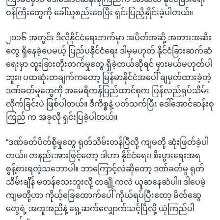
ဝန်ကြီးတွေကို ခေါ်ယူစည်းဝေပြီး ရှင်းပြညှိနှိုင်းခဲ့ပါတယ်။
၂၀၁၆ အတွင်း ဒီလိုနိုင်ငံရေးဘက်မှာ အပိတ်အဆို့ အတားအဆီး
တွေ ရှိနေခဲ့ပေမယ့် ပြည်ပနိုင်ငံရေး ဒါမှမဟုတ် နိုင်ငံခြားဆက်ဆံ
ရေးမှာ ထူးခြားတိုးတက်မှုတွေ ရှိခဲ့တယ်ဆိုရင် မှားမယ်မဟုတ်ပါ
ဘူး။ ပထဆုံးတချက်ကတော့ မြန်မာနိုင်ငံအပေါ် ချမှတ်ထားခဲ့တဲ့
ဒဏ်ခတ်မှုတွေကို အမေရိကန်ပြည်ထာင်စုက ပြန်လည်ရုပ်သိမ်း
လိုက်ခြင်းပဲ ဖြစ်ပါတယ်။ ဒီကိစ္စနဲ့ ပတ်သက်ပြီး ဒေါ်အောင်ဆန်းစု
ကြည် က အခုလို ရှင်းပြခဲ့ပါတယ်။
“ဒဏ်ခတ်ပိတ်စို့မှုတွေ ရုတ်သိမ်းတန်ပြီလို့ ကျမတို့ ဆုံးဖြတ်ခဲ့ပါ
တယ်။ တနည်းအားဖြင့်တော့ ဒါဟာ နိုင်ငံရေး၊ စီးပွားရေးအရ
စွန့်စားရတဲ့သဘောပါ။ ဘာကြောင့်လဲဆိုတော့ ဒဏ်ခတ်မှု ရုတ်
သိမ်းချိန် မတန်သေးဘူးလို့ တချို့ကလဲ ယူဆနေဆဲပါ။ ဒါပေမဲ့
ကျမတို့ဟာ ကိုယ့်ခြေထောက်ပေါ် ကိုယ်ရပ်ပြီးတော့ မိတ်ဆွေ
တွေရဲ့ အကူအညီနဲ့ ရှေ့ဆက်လျှောက်သင့်ပြီလို့ ယုံကြည်ပါ