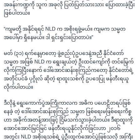
အခန်းကဏ္ဍကို သူက အခုလို ပြတ်ပြတ်သားသား ပြောထားခဲ့ပြီး
ဖြစ်ပါတယ်။
“ကျမတို့ အနိုင်ရရင် NLD က အစိုးရဖွဲ့မယ်။ ကျမက သမ္မတ
အပေါ်မှာ ရှိနေမယ်။ ဒါ ရှင်းရှင်းပြောတာပဲ။”
မတ် (၃၁) ရက်နေ့မှာတော့ ဖွဲ့စည်းပုံဥပဒေနဲ့အညီ နိုင်ငံတော်
သမ္မတ အဖြစ် NLD က ရွေးချယ်တဲ့ ဦးထင်ကျော်ကို တင်မြှေက်
လိုက်ကြပြီးနောက် ဒေါ်အောင်ဆန်းစုကြည်ကတော့ နိုင်ငံတော်ရဲ့
အတိုင်ပင်ခံ ပုဂ္ဂိုလ် ဆိုတဲ့ ရာထူးသစ်ကို ဥပဒေပြု ဖန်တီးရယူ
လိုက်ပါတယ်။
ဒီလိုနဲ့ ရွေးကောက်ပွဲအကြိုကာလက အဓိက ပဟေဠိတရပ်ဖြစ်
နေခဲ့ တဲ့ ဒေါ်အောင်ဆန်းစုကြည် သမ္မတ ဖြစ်ရေးမဖြစ်ရေးကိစ္စ
ဟာ အခိုက်အတန့်အားဖြင့် ငြိမ်သက်သွားခဲ့ပါတယ်။ ဒီရာထူးကို
အောင်အောင်မြင်မြင် ဖန်တီးရယူနိုင်လိုက်ခြင်းဟာ ၂၀၁၆
အတွင်း NLD အစိုးရသစ်ရဲ့ ပွဲဦးထွက်အောင်ပွဲဖြစ်သလို အကြီး