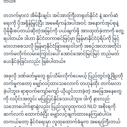
တယ်။”
တဘက်မှာလဲ အိမ်နီးချင်း အင်အားကြီးတရုတ်နိုင်ငံ နဲ့ ဆက်ဆံ
ရေးကို ပိုအရှိန်မြှင့်ပြီး အမေရိကန်အပါအဝင် အနောက်အုပ်စုနဲ့
ပိုမိုနီးစပ်တယ်ဆိုတဲ့အမြင်ကို ပယ်ချက်ဖို့ အားထုတ်ခဲ့တာကို တွေ့
ရပါတယ်။ ဒါဟာ နိုင်ငံတကာစင်မြင့်မှာ မြန်မာနိုင်ငံပုံရိပ်ကို မြင့်
မားလာစေသလို မြန်မာ့နိုင်ငံခြားရေးဝါဒကို အစဉ်အလာအတိုင်း
ဘက်မလိုက်လမ်းကြောင်းပေါ် အောင်အောင်မြင်မြင် တည်မတ်
ပေးနိုင်ခဲ့ခြင်းလည်း ဖြစ်ပါတယ်။
အခုလို ဒဏ်ခတ်မှုတွေ ရုပ်သိမ်းလိုက်ပေမယ့် ပြည်တွင်းဖွံ့ဖြိုးတို
တက်မှုကတော့ မျှော်လင့်ထားသလောက် တဟုန်ထိုး တက်မလာ
ခဲ့ပါဘူး။ ရာစုဝက်ကျော်ကျော် ယိုယွင်းလာခဲ့တဲ့ အခြေအနေတွေ
ကို လပိုင်းအတွင်း မပြုပြင်နိုင်သေးပါဘူး။ ဒါကို နားလည်
သဘောပေါက်စွာနဲ့လည်း ပြည်သူလူထုကလဲ NLD အစိုးရကို
ဆက်လက် ထောက်ခံပြီး မျှော်လင့်ချက်ထားနေကြဆဲပါပဲ။
တကယ်တော့ နိုင်ငံရေးမှာ လူထုထောက်ခံမှုက အရေးကြီးတယ်