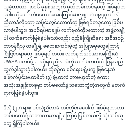
ယူခဲ့တာဟာ ၂၀၁၆ ခုနှစ်အတွက် မှတ်တမ်းတင်ရမယ့် ဖြစ်ရပ်တ
ခုပါ။ သို့သော် ကံမကောင်းအကြောင်းမလှစွာဘဲ ၁၉၄၇ ပင်လုံ
ညီလာခံလိုတော့ သမိုင်းတွင်လောက်တဲ့ ဖြစ်ရပ်တခုတော့ ဖြစ်မ
လာခဲ့ပါဘူး။ အပစ်ရပ်စာချုပ် လက်မှတ်ထိုးမထားတဲ့ အဖွဲ့တချို့
ပါ တက်ရောက်ဖြစ်ခဲ့ပါသော်လည်း ဧည့်ခံကြိုဆိုရေး အစီအစဉ်
တာဝန်ရှိသူ တချို့ရဲ့ စေတနာကင်းမဲ့တဲ့ အပြုအမူတွေကြောင့်
ငြိုငြင်စရာတွေ ဖြစ်ခဲ့ရပါတယ်။ လက်နက်အင်အားအကြီးဆုံ
UWSA ဝတပ်ဖွဲ့ဟာဆိုရင် ညီလာခံကို ဆက်မတက်ဘဲ ပြန်လည်
ထွက်ခွါသွားခဲ့ပါတယ်။ ထိုစဉ်က စစ်ရေးပဋိပက္ခ ဖြစ်နေဆဲ
မြောက်ပိုင်းမဟာမိတ် (၃) ဖွဲ့ဟာလဲ ဘာမဟုတ်တဲ့ စကား
အသုံးအနှုန်းတခုမှာ တပ်မတော်နဲ့ သဘောကွဲတဲ့အတွက် မတက်
ရာက်ဖြစ်ခဲ့ပါဘူး။
ဒီလို (၂၁) ရာစု ပင်လုံညီလာခံ ထင်တိုင်းမပေါက် ဖြစ်ခဲ့ရတာဟာ
တပ်မတော်ရဲ့သဘာထားတချို့ကြောင့် ဖြစ်တယ်လို့ သုံးသပ်သူ
တွေ ရှိကြပါတယ်။