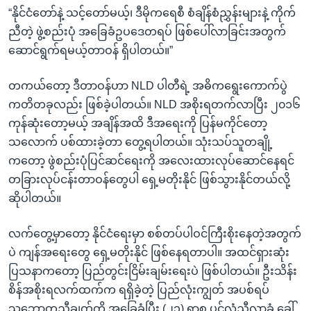
“နိုင်ငံတော်နဲ့ သင့်တော်မယ့်၊ ဒီမိုကရေစီ စံချိန်စံညွှန်းများနဲ့ ကိုက်
ညီတဲ့ ဖွဲ့စည်းပုံ အခြေခံဥပဒေတရပ် ဖြစ်ပေါ်လာခြင်းအတွက်
ဆောင်ရွက်ရမယ့်တာဝန် ရှိပါတယ်။”
တကယ်တော့ ဒီတာဝန်ဟာ NLD ပါတီရဲ့ အဓိကရွေးကောက်ပွဲ
ကတိတခုလည်း ဖြစ်ခဲ့ပါတယ်။ NLD အစိုးရတက်လာပြီး ၂၀၁၆
ကုန်ဆုံးတော့မယ့် အချိန်အထိ ဒီအရေးကို ပြန်မကိုင်တော့
သလောက် ပစ်ထားခဲ့တာ တွေ့ရပါတယ်။ သုံးသပ်သူတချို့
ကတော့ ဖွဲစည်းပုံပြင်ဆင်ရေးကို အလေးထားလုပ်ဆောင်နေရင်
တခြားလုပ်ငန်းတာဝန်တွေပါ ရှေ့မတိုးနိုင် ဖြစ်သွားနိုင်တယ်လို့
ဆိုပါတယ်။
လက်တွေ့မှာတော့ နိုင်ငံရေးမှာ စစ်တပ်ပါဝင်ကြီးစိုးနေတဲ့အတွက်
ပဲ ကျန်အရေးတွေ ရှေ့မတိုးနိုင် ဖြစ်နေရတာပါ။ အထင်ရှားဆုံး
ပြသနာကတော့ ပြည်တွင်းငြိမ်းချမ်းရေးပဲ ဖြစ်ပါတယ်။ ဦးသိန်း
စိန်အစိုးရလက်ထက်က ရရှိခဲ့တဲ့ ပြည်လုံးကျွတ် အပစ်ရပ်
သဘောတူညီချက်ကို အခြေခံပြီး (၂၁) ရာစု ပင်လုံညီလာခံ ခေါ်