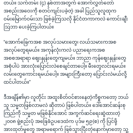
တယ်။ သက်တမ်း (၄) နှစ်တာအတွက် အောက်လွှတ်တော်
အစည်းအဝေးကို စတင်ကျင်းပခဲ့တဲ့ အခါ ပြည်သူလူထုက
ဝမ်းမြောက်ဝမ်းသာ ဖြစ်ခဲ့ကြသလို နိုင်ငံတကာကလဲ ကောင်းချီး
သြဘာ ပေးခဲ့ကြပါတယ်။
“အောက်ခြေကအစ အလုပ်သမားတွေ၊ လယ်သမားကအစ
အလုပ်တွေရမယ်။ အကုန်လုံးကလဲ ပညာရေးကအစ
အစစအရာရာ ဈေးနှုန်းတွေကျမယ်။ ဘာညာ ကုန်ဈေးနှုန်းတွေ
အစုံပါပဲ အားလုံးပြောင်းလဲစေချင်တာပေါ့။ မီးတွေလင်းရမယ်။
လမ်းတွေကောင်းရမယ်ပေါ့။ အများကြီးတော့ ပြောင်းလဲမယ်လို့
ထင်ပါတယ်။”
ဒီအချိန်၏မှာ လူတိုင်း အထူးစိတ်ဝင်စားနေတဲ့ကိစ္စကတော့ ဘယ်
သူ သမ္မတဖြစ်လာမလဲ ဆိုတာပဲ ဖြစ်ပါတယ်။ ဒေါ်အောင်ဆန်းစု
ကြည်ကို သမ္မတ မဖြစ်နိုင်အောင် အကွက်ဆင်ရေးဆွဲထားတဲ့
၂၀၀၈ ဖွဲ့စည်းပုံ အခြေခံဥပဒေထဲက ပုဒ်မ ၅၉(စ) ကို ပြင်ဖို့
အားထုတ်မှုတွေ အရာမရောက် ဖြစ်သွားပြီးတဲ့နောက်မှာတော့ သူ့