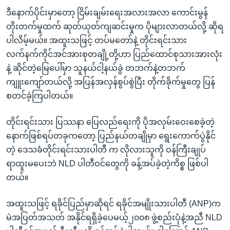
ဒီနောက်ပိုင်းမှာတော့ ငြိမ်းချမ်းရေးအလားအလာ ကောင်းမွန်
တိုးတက်မှုထက် ဆုတ်ယုတ်ကျဆင်းမှုက ပိုများလာတယ်လို့ ဆိုရ
ပါလိမ့်မယ်။ အထူးသဖြင့် တပ်မတော်နဲ့ တိုင်းရင်းသား
လက်နက်ကိုင်အင်အားစုတချို့တို့ဟာ ပြည်ထောင်စုသားအားလုံး
နဲ့ ဆိုင်တဲ့မြေပေါ်မှာ သူနယ်ငါ့နယ်ခွဲ တဘက်နဲ့တဘက်
ကျူးကျော်တယ်လို့ အပြန်အလှန်စွပ်စွဲပြီး တိုက်ခိုက်မှုတွေ ပြန်
စတင်ခဲ့ကြပါတယ်။
တိုင်းရင်းသား ပြဿနာ ပြေလည်ရေးကို ပိုအလှမ်းဝေးစေခဲ့တဲ့
နောက်ဖြစ်ရပ်တခုကတော့ ပြည်နယ်တချိုမှာ ရွေးကောက်ပွဲနိုင်
တဲ့ ဒေသခံတိုင်းရင်းသားပါတီ က လိုလားသူကို ဝန်ကြီးချုပ်
ရာထူးမပေးဘဲ NLD ပါတီဝင်တွေကို ခန့်အပ်ခဲ့တဲ့ကိစ္စ ဖြစ်ပါ
တယ်။
အထူးသဖြင့် ရခိုင်ပြည်မှာဆိုရင် ရခိုင်အမျိုးသားပါတီ (ANP)က
မဲအပြတ်အသတ် အနိုင်ရရှိခဲ့ပေမယ့်၂၀၀၈ ဖွဲ့စည်းပုံနဲ့အညီ NLD