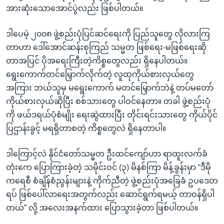
အားဆုံးသောအောင်ပွဲလည်း ဖြစ်ပါတယ်။
ဒါပေမဲ့ ၂၀၀၈ ဖွဲ့စည်းပုံပြင်ဆင်ရေးကို ပြည်သူတွေ လိုလားကြ
တာဟာ ဒေါ်အောင်ဆန်းစုကြည် သမ္မတ ဖြစ်ရေး-မဖြစ်ရေးဆို
တာအပြင် ပိုအရေးကြီးတဲ့ကိစ္စတွေလည်း ရှိနေပါတယ်။
ရွေးကောက်တင်မြှောက်လိုက်တဲ့ လူထုကိုယ်စားလှယ်တွေ
အကြား ဘယ်သူမှ မရွေးကောက် မတင်မြှောက်ဘဲနဲ့ တပ်မတော်
ကိုယ်စားလှယ်ဆိုပြီး စစ်သားတွေ ပါဝင်နေတာ။ တခါ ဖွဲ့စည်းပုံ
ကို ဖယ်ဒရယ်ပုံစံမျိုး ရေးဆွဲထားပြီး တိုင်းရင်းသားတွေ ကိုယ်ပိုင်
ပြဌာန်းခွင့် မရရှိတာစတဲ့ ကိစ္စတွေလဲ ရှိနေတာပါ။
ဒါကြောင့်လဲ နိုင်ငံတော်သမ္မတ ဦးထင်ကျော်ဟာ ရာထူးလက်ခံ
တုံးကေ ပြောကြားခဲ့တဲ့ သမိုင်းဝင် (၃) မိနစ်ကြာ မိန့်ခွန်းမှာ “ဒီမို
ကရေစီ စံချိန်စံညွန်းများနဲ့ ကိုက်ညီတဲ့ ဖွဲ့စည်းပုံအခြေခံ ဥပဒေတ
ရပ် ဖြစ်ပေါ်လာရေးအတွက်လည်း ဆောင်ရွက်ရမယ့် တာဝန်ရှိပါ
တယ်” လို့ အလေးအနက်ထား ပြောသွားခဲ့တာ ဖြစ်ပါတယ်။