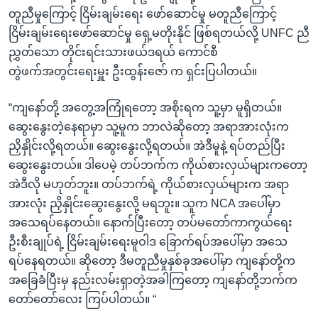
တူညီမှုကြောင့် ငြိမ်းချမ်းရေး ဖော်ဆောင်မှု မတူညီကြောင့်
ငြိမ်းချမ်းရေးဖော်ဆောင်မှု ရှေ့မတိုးနိုင် ဖြစ်ရတယ်လို့ UNFC ညီ
ညွှတ်သော တိုင်းရင်းသားဖယ်ဒရယ် ကောင်စီ
တွဲဖက်အတွင်းရေးမှူး ဦးထွန်းဇော် က ရှင်းပြပါတယ်။
“ကျနော်တို့ အတွေ့အကြုံရတော့ အစိုးရက သူ့မှာ မူရှိတယ်။
ဆွေးနွေးတဲ့နေရာမှာ သူ့မူက ဘာလဲဆိုတော့ အရာအားလုံးက
ညှိနှိုင်းလို့ရတယ်။ ဆွေးနွေးလို့ရတယ်။ အဲဒီမူနဲ့ ရပ်တည်ပြီး
ဆွေးနွေးတယ်။ ဒါပေမဲ့ တပ်ဘက်က ကိုယ်စားလှယ်များကတော့
အဲဒီလို မဟုတ်ဘူး။ တပ်ဘက်ရဲ့ ကိုယ်စားလှယ်များက အရာ
အားလုံး ညှိနှိုင်းဆွေးနွေးလို့ မရဘူး။ သူက NCA အပေါ်မှာ
အသေရပ်နေတယ်။ နောက်ပြီးတော့ တပ်မတော်ကာကွယ်ရေး
ဦးစီးချုပ်ရဲ့ ငြိမ်းချမ်းရေးမူဝါဒ ခြောက်ရပ်အပေါ်မှာ အသေ
ရပ်နေရတယ်။ ဆိုတော့ ဒီမတူညီမှုနှစ်ခုအပေါ်မှာ ကျနော်တို့က
အခြေခံပြီးမှ နည်းလမ်းရှာတဲ့အခါကြတော့ ကျနော်တို့ဘက်က
တော်တော်လေး ကြပ်ပါတယ်။ “