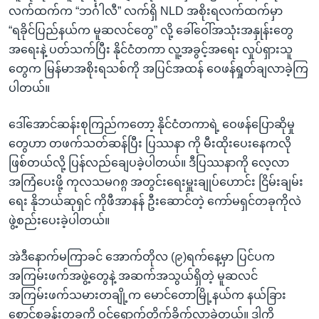
လက်ထက်က “ဘင်္ဂါလီ” လက်ရှိ NLD အစိုးရလက်ထက်မှာ
“ရခိုင်ပြည်နယ်က မူဆလင်တွေ” လို့ ခေါ်ဝေါ်အသုံးအနှုန်းတွေ
အရေးနဲ့ ပတ်သက်ပြီး နိုင်ငံတကာ လူ့အခွင့်အရေး လှုပ်ရှားသူ
တွေက မြန်မာအစိုးရသစ်ကို အပြင်အထန် ဝေဖန်ရှုတ်ချလာခဲ့ကြ
ပါတယ်။
ဒေါ်အောင်ဆန်းစုကြည်ကတော့ နိုင်ငံတကာရဲ့ ဝေဖန်ပြောဆိုမှု
တွေဟာ တဖက်သတ်ဆန်ပြီး ပြဿနာ ကို မီးထိုးပေးနေကလို
ဖြစ်တယ်လို့ ပြန်လည်ချေပခဲ့ပါတယ်။ ဒီပြဿနာကို လေ့လာ
အကြံပေးဖို့ ကုလသမဂ၈္ဂ အတွင်းရေးမှူးချုပ်ဟောင်း ငြိမ်းချမ်း
ရေး နိုဘယ်ဆုရှင် ကိုဖီအာနန် ဦးဆောင်တဲ့ ကော်မရှင်တခုကိုလဲ
ဖွဲ့စည်းပေးခဲ့ပါတယ်။
အဲဒီနောက်မကြာခင် အောက်တိုလ (၉)ရက်နေ့မှာ ပြင်ပက
အကြမ်းဖက်အဖွဲ့တွေနဲ့ အဆက်အသွယ်ရှိတဲ့ မူဆလင်
အကြမ်းဖက်သမားတချို့က မောင်တောမြို့နယ်က နယ်ခြား
စောင့်စခန်းတခုကို ဝင်ရောက်တိုက်ခိုက်လာခဲ့တယ်။ ဒါကို