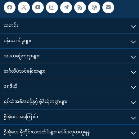
သတင်း
၀န်ဆောင်မှုများ
အပတ်စဉ်ကဏ္ဍများ
အင်္ဂလိပ်သင်ခန်းစာများ
ရေဒီယို
ရုပ်သံအစီအစဉ်နှင့် ဗွီဒီယိုကဏ္ဍများ
ဗွီအိုအေအကြောင်း
ဗွီအိုအေ မိုဘိုင်းလ်အက်ပ်များ ဒေါင်းလုတ်ယူရန်