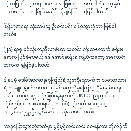
တဲ့ အမြတ်တွေကများလေလေ ဖြစ်တဲ့အတွက် ဒါကိုတော့ နှစ်
ဘက်စလုံးက အပြိုင်အဆိုင် လိုချင်ကြတာ ဖြစ်ပါတယ်။”
မြန်မာ့အရေး သုံးသပ်သူ ဦးဝင်းမင်း ပြောသွားခဲ့တာ ဖြစ်ပါ
တယ်။
(၂၁) ရာစု ပင်လုံဟာညီလာခံဟာ သတင်းကြီးသလောက် ခရီးမ
ရောက် ဖြစ်ခဲ့ပေမယ့် ဒေါ်အောင်ဆန်းစုကြည်ကတော့ အကောင်း
ဘက်က ရှုမြင်ခဲ့ပါတယ်။
ဒါပေမဲ့ ဒေါ်အောင်ဆန်းစုကြည်နဲ့ သူအစိုးရဘက်က သဘောထား
နဲ့ ကာချုပ်နဲ့ စစ်ဘက်ကအမြင် မတူညီမှုကြောင့် ငြိမ်းချမ်းရေး
ဖော်ဆောင်မှု ရှေ့မတိုးဖြစ်နေရတာ်လို့ UNFC (ညီညွတ်သော
တိုင်းရင်းသား ဖယ်ဒရယ်ကောင်စီ) တွဲဘက်အထွေထွေ
အတွင်းရေးမှူးဦးထွန်းဇော် က သုံးသပ်ပါတယ်။
“အခုပြောသွားတဲ့အထဲမှာ ပွင့်ပွင့်လင်းလင်း ဝေဖန်တာ၊ တိုက်ခိုက်