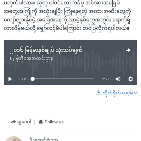
မဟုတ်ပါလား။ လူထု ပါဝင်ထောက်ခံမှု အင်အားအခြေခံ
အတွေ့အကြုံကို အသုံးချပြီး ကြုံနေရတဲ့ အတားအဆီးတွေကို
ကျော်လွှားနိုင်မဲ့ အခြေအနေကို လာမဲ့နှစ်တွေအတွင်း ရောက်ရှိ
လာလိမ့်မယ်လို့ မျှော်လင့်မိပါကြောင်း တင်ပြလိုက်ရပါတယ်။
၂၀၁၆ မြန်မာနှစ်ချုပ် သုံးသပ်ချက်
by
ဗွီအိုအေသတင်းဌာန
No media source currently available
0:00
12:59
တိုက်ရိုက် လင့်ခ်
မျှဝေပါ
Follow us
ဦးကျော်ဇံသာ