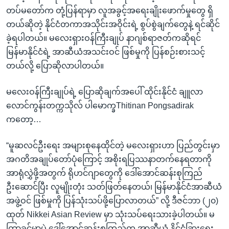
တပ်မတော်က တုံ့ပြန်ရာမှာ လူအခွင့်အရေးချိုးဖောက်မှုတွေ ရှိ
တယ်ဆိုတဲ့ နိုင်ငံတကာအသိုင်းအဝိုင်းရဲ့ စွပ်စွဲချက်တွေနဲ့ ရင်ဆိုင်
ခဲ့ရပါတယ်။ မလေးရှားဝန်ကြီးချုပ် နာဂျစ်ရာဇတ်ကဆိုရင်
မြန်မာနိုင်ငံရဲ့ အာဆီယံအသင်းဝင် ဖြစ်မှုကို ပြန်စဉ်းစားသင့်
တယ်လို့ ပြောဆိုလာပါတယ်။
မလေးဝန်ကြီးချုပ်ရဲ့ ပြောဆိုချက်အပေါ် ထိုင်းနိုင်ငံ ချူလာ
လောင်ကွန်းတက္ကသိုလ် ပါမောက္ခThitinan Pongsadirak
ကတော့…
“မူဆလင်ဦးရေး အများစုနေထိုင်တဲ့ မလေးရှားဟာ ပြည်တွင်းမှာ
အဂတိအချုပ်တော်ပုံကြောင့် အစိုးရပြဿနာတက်နေရတာကို
အာရုံလွှဲဖို့အတွက် ရိုဟင်ဂျာတွေကို ဒေါ်အောင်ဆန်းစုကြည်
ဦးဆောင်ပြီး လူမျိုးတုံး သတ်ဖြတ်နေတယ်၊ မြန်မာနိုင်ငံအာဆီယံ
အဖွဲ့ဝင် ဖြစ်မှုကို ပြန်သုံးသပ်ဖို့ပြောလာတယ်” လို့ ဒီဇင်ဘာ (၂၀)
ထုတ် Nikkei Asian Review မှာ သုံးသပ်ရေးသားခဲ့ပါတယ်။ မ
ကြာခင်မှာပဲ ဒေါ်အောင်ဆန်းစုကြည်က အာဆီယံ နိုင်ငံခြားရေး