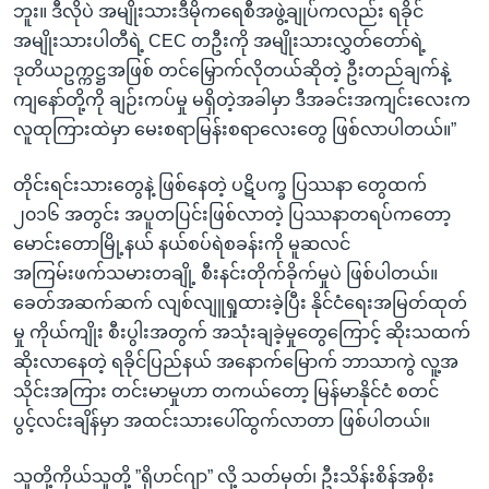
ဘူး။ ဒီလိုပဲ အမျိုးသားဒီမိုကရေစီအဖွဲ့ချုပ်ကလည်း ရခိုင်
အမျိုးသားပါတီရဲ့ CEC တဦးကို အမျိုးသားလွှတ်တော်ရဲ့
ဒုတိယဥက္ကဋ္ဌအဖြစ် တင်မြှောက်လိုတယ်ဆိုတဲ့ ဦးတည်ချက်နဲ့
ကျနော်တို့ကို ချဉ်းကပ်မှု မရှိတဲ့အခါမှာ ဒီအခင်းအကျင်းလေးက
လူထုကြားထဲမှာ မေးစရာမြန်းစရာလေးတွေ ဖြစ်လာပါတယ်။”
တိုင်းရင်းသားတွေနဲ့ ဖြစ်နေတဲ့ ပဋိပက္ခ ပြဿနာ တွေထက်
၂၀၁၆ အတွင်း အပူတပြင်းဖြစ်လာတဲ့ ပြဿနာတရပ်ကတော့
မောင်းတောမြို့နယ် နယ်စပ်ရဲစခန်းကို မူဆလင်
အကြမ်းဖက်သမားတချို့ စီးနင်းတိုက်ခိုက်မှုပဲ ဖြစ်ပါတယ်။
ခေတ်အဆက်ဆက် လျစ်လျူရှုထားခဲ့ပြီး နိုင်ငံရေးအမြတ်ထုတ်
မှု ကိုယ်ကျိုး စီးပွါးအတွက် အသုံးချခဲ့မှုတွေကြောင့် ဆိုးသထက်
ဆိုးလာနေတဲ့ ရခိုင်ပြည်နယ် အနောက်မြောက် ဘာသာကွဲ လူ့အ
သိုင်းအကြား တင်းမာမှုဟာ တကယ်တော့ မြန်မာနိုင်ငံ စတင်
ပွင့်လင်းချိန်မှာ အထင်းသားပေါ်ထွက်လာတာ ဖြစ်ပါတယ်။
သူတို့ကိုယ်သူတို့ ”ရိုဟင်ဂျာ” လို့ သတ်မှတ်၊ ဦးသိန်းစိန်အစိုး