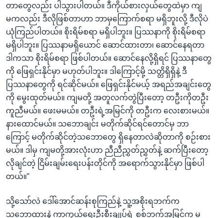
တာတွေလည်း ပါသွားပါတယ်။ ဒီကိုယ်စားလှယ်တွေထဲမှာ ကျ
မကလည်း ဒီလိုဖြစ်တာဟာ ဘာမှကြောက်စရာ မရှိဘူးလို့ ဒီလိုပဲ
ယုံကြည်ပါတယ်။ စိုးရိမ်စရာ မရှိပါဘူး။ ပြဿနာကို စိုးရိမ်စရာ
မရှိပါဘူး။ ပြဿနာမရှိယောင် ဆောင်ထားတာ၊ ဆောင်နေရတာ
ဒါကသာ စိုးရိမ်စရာ ဖြစ်ပါတယ်။ ဆောင်နေလို့ရှိရင် ပြဿနာတွေ
ကို ဖြေရှင်းနိုင်မှာ မဟုတ်ပါဘူး။ ဒါကြောင့်မို့ သတ္တိရှိရှိနဲ့ ဒီ
ပြဿနာတွေကို ရင်ဆိုင်မယ်။ ဖြေရှင်းနိုင်မယ့် အရည်အချင်းတွေ
ကို မွေးထုတ်မယ်။ ကျမတို့ အတူလက်တွဲပြီးတော့ တဦးကိုတဦး
ကူညီမယ်။ ဖေးမမယ်။ တဦးရဲ့အမြင်ကို တဦးက လေးစားမယ်။
နားထောင်မယ်။ သဘောချင်း မတိုက်ဆိုင်ရင်တောင်မှ ဘာ
ကြောင့် မတိုက်ဆိုင်တဲ့သဘောတွေ ရှိနေတာလဲဆိုတာကို စဉ်းစား
မယ်။ ဒါမှ ကျမတို့အားလုံးဟာ ညီညီညွှတ်ညွှတ်နဲ့ ဆက်ပြီးတော့
လိုချင်တဲ့ ငြိမ်းချမ်းရေးပန်းတိုင်ကို အရောက်သွားနိုင်မှာ ဖြစ်ပါ
တယ်။”
သို့သော်လဲ ဒေါ်အောင်ဆန်းစုကြည်နဲ့ သူ့အစိုးရဘက်က
သဘောထားနဲ့ ကာကွယ်ရေးဦးစီးချုပ်ရဲ့ စစ်ဘက်အမြင်က မ