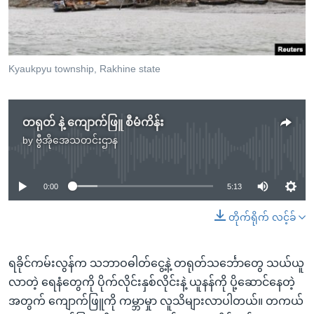
အ
သုတပဒေသာ အင်္ဂလိပ်စာ
ညွန်း
Learning English
စာမျက်နှာ
သို့
ဗွီအိုအေ လူမှုကွန်ယက်များ
Kyaukpyu township, Rakhine state
ကျော်
ကြည့်
ရန်
တရုတ် နဲ့ ကျောက်ဖြူ စီမံကိန်း
ဘာသာစကားများ
ရှာဖွေ
by
ဗွီအိုအေသတင်းဌာန
No media source currently available
ရန်
နေရာ
0:00
5:13
သို့
ကျော်
တိုက်ရိုက် လင့်ခ်
ရန်
ရခိုင်ကမ်းလွန်က သဘာဝဓါတ်ငွေ့နဲ့ တရုတ်သင်္ဘောတွေ သယ်ယူ
လာတဲ့ ရေနံတွေကို ပိုက်လိုင်းနှစ်လိုင်းနဲ့ ယူနန်ကို ပို့ဆောင်နေတဲ့
အတွက် ကျောက်ဖြူကို ကမ္ဘာမှုာ လူသိများလာပါတယ်။ တကယ်