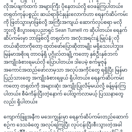
လိုအပ်ချက်ထက် အများကြီး ပိုနေတယ်လို့ ဝေဖန်ကြပါတယ်။
တရုတ်ကုန်ပစ္စည်း ဆယ်ရာခိုင်နှုန်းလောက်ဟာ ရေနက်ဆိပ်ကမ်း
ကို ဖြတ်သွားမှာဖြစ်လို့ အကြီးအကျယ် ဆောက်လုပ်စရာ မလို
ဘူးလို့ စီးပွားရေးပညာရှင် Sean Turnell က ဆိုပါတယ်။ ရေနက်
ဆိပ်ကမ်းမှာ ဘာဖြစ်လို့ တရုတ်က အလုံးအရင်းနဲ့ မြုပ်နံှလို
တယ်ဆိုတာကိုတော့ ထုတ်ဖော်ပြောဆိုတာမျိုး မရှိသေးပါဘူး။
မြန်မာအစိုးရ တာဝန်ရှိ ပုဂ္ဂိုလ်တချို့ကတော့ နှစ်ဦးနှစ်ဘက်
အကျိုးခံစားရမယ်လို ပြောပါတယ်။ ဒါပေမဲ့ စက်မှုဇုန်
အကောင်အထည်ဖော်လာမှသာ အလုပ်အကိုင်တွေ ရရှိပြီး မြန်မာ
ပြည်သားတွေ အကျိုးခံစားရဖွယ် ရှိပါတယ်။ ရေနက်ဆိပ်ကမ်း
ကတော့ တရုတ်ကို အများဆုံး အကျိုးပြုလိမ့်မယ်လို့ ခန့်မှန်းကြ
ပါတယ်။ စီမံကိန်းပြီးတဲ့နောက် ပေါ်ထွက်လာမယ့် ပြဿနာတွေ
လည်း ရှိပါတယ်။
ကျောက်ဖြူအနီက မဒေးကျွန်းမှာ ရေနက်ဆိပ်ကမ်းတည်ဆောက်
စဉ်က ဒေသခံတွေ အလုပ်ရကြပြီး လုပ်ငန်းပြီးစီးသွားတဲ့အခါ