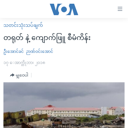
သုံး
ရ
လွယ်ကူ
သတင်းသုံးသပ်ချက်
မူလစာမျက်နှာ
စေ
တရုတ် နဲ့ ကျောက်ဖြူ စီမံကိန်း
မြန်မာ
သည့်
ကမ္ဘာ့သတင်းများ
ဦးအောင်ခင်
ဉာဏ်ဝင်းအောင်
Link
ဗွီဒီယို
နိုင်ငံတကာ
၁၇ ေအာက္တိုဘာ၊ ၂၀၁၈
များ
သတင်းလွတ်လပ်ခွင့်
အမေရိကန်
မျှဝေပါ
ပင်မ
ရပ်ဝန်းတခု လမ်းတခု အလွန်
တရုတ်
အကြောင်းအရာ
သို့
အင်္ဂလိပ်စာလေ့လာမယ်
အစ္စရေး-ပါလက်စတိုင်း
ကျော်
အပတ်စဉ်ကဏ္ဍများ
အမေရိကန်သုံးအီဒီယံ
ကြည့်
ရေဒီယိုနှင့်ရုပ်သံ အချက်အလက်များ
မကြေးမုံရဲ့ အင်္ဂလိပ်စာ
ရေဒီယို
ရန်
ပင်မ
ရေဒီယို/တီဗွီအစီအစဉ်
ရုပ်ရှင်ထဲက အင်္ဂလိပ်စာ
တီဗွီ