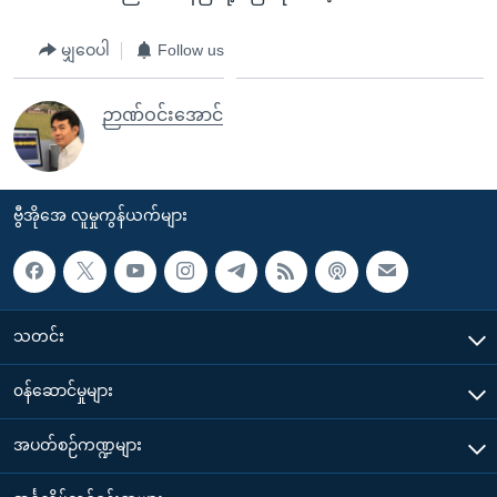
မျှဝေပါ
Follow us
ဉာဏ်ဝင်းအောင်
ဗွီအိုအေ လူမှုကွန်ယက်များ
သတင်း
၀န်ဆောင်မှုများ
အပတ်စဉ်ကဏ္ဍများ