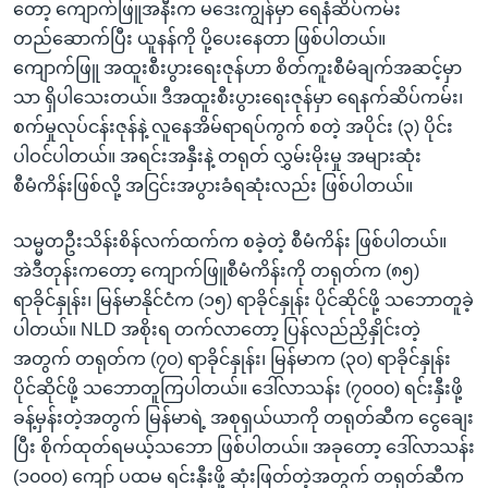
တော့ ကျောက်ဖြူအနီးက မဒေးကျွန်မှာ ရေနံဆိပ်ကမ်း
တည်ဆောက်ပြီး ယူနန်ကို ပို့ပေးနေတာ ဖြစ်ပါတယ်။
ကျောက်ဖြူ အထူးစီးပွားရေးဇုန်ဟာ စိတ်ကူးစီမံချက်အဆင့်မှာ
သာ ရှိပါသေးတယ်။ ဒီအထူးစီးပွားရေးဇုန်မှာ ရေနက်ဆိပ်ကမ်း၊
စက်မှုလုပ်ငန်းဇုန်နဲ့ လူနေအိမ်ရာရပ်ကွက် စတဲ့ အပိုင်း (၃) ပိုင်း
ပါဝင်ပါတယ်။ အရင်းအနှီးနဲ့ တရုတ် လွှမ်းမိုးမှု အများဆုံး
စီမံကိန်းဖြစ်လို့ အငြင်းအပွားခံရဆုံးလည်း ဖြစ်ပါတယ်။
သမ္မတဦးသိန်းစိန်လက်ထက်က စခဲ့တဲ့ စီမံကိန်း ဖြစ်ပါတယ်။
အဲဒီတုန်းကတော့ ကျောက်ဖြူစီမံကိန်းကို တရုတ်က (၈၅)
ရာခိုင်နှုန်း၊ မြန်မာနိုင်ငံက (၁၅) ရာခိုင်နှုန်း ပိုင်ဆိုင်ဖို့ သဘောတူခဲ့
ပါတယ်။ NLD အစိုးရ တက်လာတော့ ပြန်လည်ညှိနှိုင်းတဲ့
အတွက် တရုတ်က (၇၀) ရာခိုင်နှုန်း၊ မြန်မာက (၃၀) ရာခိုင်နှုန်း
ပိုင်ဆိုင်ဖို့ သဘောတူကြပါတယ်။ ဒေါ်လာသန်း (၇၀၀၀) ရင်းနှီးဖို့
ခန့်မှန်းတဲ့အတွက် မြန်မာရဲ့ အစုရှယ်ယာကို တရုတ်ဆီက ငွေချေး
ပြီး စိုက်ထုတ်ရမယ့်သဘော ဖြစ်ပါတယ်။ အခုတော့ ဒေါ်လာသန်း
(၁၀၀၀) ကျော် ပထမ ရင်းနှီးဖို့ ဆုံးဖြတ်တဲ့အတွက် တရုတ်ဆီက