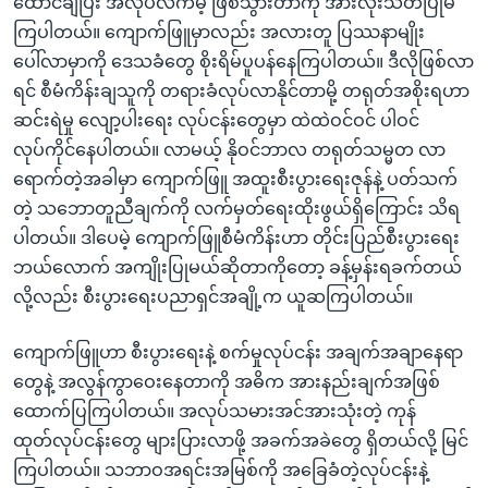
ထောင်ချီပြီး အလုပ်လက်မဲ့ ဖြစ်သွားတာကို အားလုံးသတိပြုမိ
ကြပါတယ်။ ကျောက်ဖြူမှာလည်း အလားတူ ပြဿနာမျိုး
ပေါ်လာမှာကို ဒေသခံတွေ စိုးရိမ်ပူပန်နေကြပါတယ်။ ဒီလိုဖြစ်လာ
ရင် စီမံကိန်းချသူကို တရားခံလုပ်လာနိုင်တာမို့ တရုတ်အစိုးရဟာ
ဆင်းရဲမှု လျော့ပါးရေး လုပ်ငန်းတွေမှာ ထဲထဲဝင်ဝင် ပါဝင်
လုပ်ကိုင်နေပါတယ်။ လာမယ့် နိုဝင်ဘာလ တရုတ်သမ္မတ လာ
ရောက်တဲ့အခါမှာ ကျောက်ဖြူ အထူးစီးပွားရေးဇုန်နဲ့ ပတ်သက်
တဲ့ သဘောတူညီချက်ကို လက်မှတ်ရေးထိုးဖွယ်ရှိကြောင်း သိရ
ပါတယ်။ ဒါပေမဲ့ ကျောက်ဖြူစီမံကိန်းဟာ တိုင်းပြည်စီးပွားရေး
ဘယ်လောက် အကျိုးပြုမယ်ဆိုတာကိုတော့ ခန့်မှန်းရခက်တယ်
လို့လည်း စီးပွားရေးပညာရှင်အချို့က ယူဆကြပါတယ်။
ကျောက်ဖြူဟာ စီးပွားရေးနဲ့ စက်မှုလုပ်ငန်း အချက်အချာနေရာ
တွေနဲ့ အလွန်ကွာဝေးနေတာကို အဓိက အားနည်းချက်အဖြစ်
ထောက်ပြကြပါတယ်။ အလုပ်သမားအင်အားသုံးတဲ့ ကုန်
ထုတ်လုပ်ငန်းတွေ များပြားလာဖို့ အခက်အခဲတွေ ရှိတယ်လို့ မြင်
ကြပါတယ်။ သဘာဝအရင်းအမြစ်ကို အခြေခံတဲ့လုပ်ငန်းနဲ့