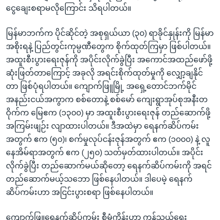
ငွေချေးစရာမလိုကြောင်း သိရပါတယ်။
မြန်မာဘက်က ပိုင်ဆိုင်တဲ့ အစုရှယ်ယာ (၃၀) ရာခိုင်နှုန်းကို မြန်မာ
အစိုးရနဲ့ ပြည်တွင်းကုမ္ပဏီတွေက စိုက်ထုတ်ကြမှာ ဖြစ်ပါတယ်။
အထူးစီးပွားရေးဇုန်ကို အပိုင်းလိုက်ခွဲပြီး အကောင်အထည်ဖော်ဖို့
ဆုံးဖြတ်တာကြောင့် အခုလို အရင်းစိုက်ထုတ်မှုကို လျှော့ချနိုင်
တာ ဖြစ်ပုံရပါတယ်။ ကျောက်ဖြူမြို့ အရှေ့တောင်ဘက်မိုင်
အနည်းငယ်အကွာက စစ်တောနဲ့ စစ်မော် ကျေးရွာအုပ်စုအနီးတ
ဝိုက်က မြေဧက (၁၃၀၀) မှာ အထူးစီးပွားရေးဇုန် တည်ဆောက်ဖို့
အကြမ်းဖျဉ်း လျာထားပါတယ်။ ဒီအထဲမှာ ရေနက်ဆိပ်ကမ်း
အတွက် ဧက (၅၀)၊ စက်မှုလုပ်ငန်းဇုန်အတွက် ဧက (၁၀၀၀) နဲ့ လူ
နေအိမ်ရာအတွက် ဧက (၂၅၀) သတ်မှတ်ထားပါတယ်။ အပိုင်း
လိုက်ခွဲပြီး တည်ဆောက်မယ်ဆိုတော့ ရေနက်ဆိပ်ကမ်းကို အရင်
တည်ဆောက်မယ့်သဘော ဖြစ်နေပါတယ်။ ဒါပေမဲ့ ရေနက်
ဆိပ်ကမ်းဟာ အငြင်းပွားစရာ ဖြစ်နေပါတယ်။
ကျောက်ဖြူရေနက်ဆိပ်ကမ်း စီမံကိန်းဟာ ကုန်သွယ်ရေး