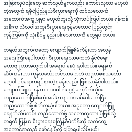
အခြားလုပ်ငန်းတွေ ဆက်သွယ်မှုကလည်း ကောင်းလှတာ မဟုတ်
တဲ့အတွက် ရခိုင်ပြည်နယ်စီးပွားရေးကို ထင်သလောက်
အထောက်အကူပြုမှာ မဟုတ်ဘူးလို့ သုံးသပ်ကြပါတယ်။ ရန်ကုန်
အနီးက သီလဝါအထူးစီးပွားရေးဇုန်မှာတောင် ပြည်တွင်း
ကုန်ကြမ်းကို သုံးနိုင်မှု နည်းပါးသေးတာကို တွေ့ရပါတယ်။
တရုတ်အတွက်ကတော့ ကျောက်ဖြူစီမံကိန်းဟာ အလွန်
အရေးကြီးနေပါတယ်။ စီးပွားရေးသာမကဘဲ နိုင်ငံရေး
မဟာဗျူဟာအတွက်ပါ အရေးပါနေပုံ ရပါတယ်။ ရေနက်
ဆိပ်ကမ်းဟာ ကုန်သင်္ဘောတင်သာမကဘဲ တရုတ်စစ်သင်္ဘော
တွေပါ ဝင်ရောက်ရပ်နားတဲ့စခန်းလည်း ဖြစ်လာနိုင်ပါတယ်။
ကျောက်ဖြူ-ယူနန် သဘာဝဓါတ်ငွေ့နဲ့ ရေနံပိုက်လိုင်း
တည်ဆောက်ပြီးစီးတဲ့အခါမှာ ရထားလမ်းပါဆက်ပြီး
တည်ဆောက်ဖို့ စိတ်ကူးခဲ့ပါတယ်။ အခုတော့ ကျောက်ဖြူ
ရေနက်ဆိပ်ကမ်း တည်ဆောက်ဖို့ သဘောတူထားပြီဖြစ်လို့
တရုတ်-မြန်မာ စီးပွားရေးစင်္ကြန်စီမံကိန်းကို လက်တွေ့
အကောင်အထည် ဖော်နေပြီလို့ ပြောရပါလိမ့်မယ်။