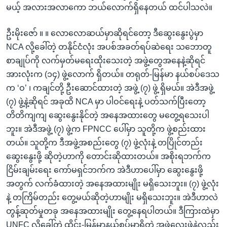
မယ့် အလားအလာကော ဘယ်လောက်ရှိနေတယ် ထင်ပါသလဲ။
ဦးမိုးဇော် ။ ။ လောလောဆယ်မှာဆိုရင်တော့ ဒီဆွေးနွေးပွဲမှာ
NCA လို့ခေါ်တဲ့ တနိုင်ငံလုံး အပစ်အခတ်ရပ်ဆဲရေး သဘောတူ
စာချုပ်ကို လက်မှတ်မရေးထိုးသေးတဲ့ အဖွဲ့တွေအနေနဲ့ဆိုရင်
အားလုံးက (၁၄) ဖွဲ့လောက် ရှိတယ်။ တရုတ်-မြန်မာ နယ်စပ်ဒေသ
က ‘ဝ’ ၊ ကချင်တို့ ဦးဆောင်ထားတဲ့ အဖွဲ့ (၇) ဖွဲ့ ရှိမယ်။ အဲဒီအဖွဲ့
(၇) ဖွဲ့နဲ့ဆိုရင် အခုထိ NCA မှာ ပါဝင်ရေးနဲ့ ပတ်သက်ပြီးတော့
တိတိကျကျ ဆွေးနွေးနိုင်တဲ့ အနေအထားတွေ မတွေ့ရသေးပါ
ဘူး။ အဲဒီအဖွဲ့ (၇) ဖွဲ့က FPNCC ပေါ်မှာ သူတို့က ဖွဲ့စည်းထား
တယ်။ သူတို့က ဒီအဖွဲ့အစည်းတွေ (၇) ဖွဲ့လုံးနဲ့ တပြိုင်တည်း
ဆွေးနွေးဖို့ ဆိုတဲ့ဟာကို တောင်းဆိုထားတယ်။ အစိုးရဘက်က
ငြိမ်းချမ်းရေး ကော်မရှင်ဘက်က အဲဒီဟာပေါ်မှာ ဆွေးနွေးဖို့
အတွက် လက်ခံထားတဲ့ အနေအထားမျိုး မရှိသေးဘူး။ (၇) ဖွဲ့လုံး
နဲ့ တကြိမ်တည်း တွေ့မယ်ဆိုတဲ့ဟာမျိုး မရှိသေးဘူး။ အဲဒီဟာလဲ
တွန့်ဆုတ်မှုတခု အနေအထားမျိုး တွေ့နေရပါတယ်။ ဒီကြားထဲမှာ
UNFC လို့ခေါ်တဲ့ ထိုင်း-မြန်မာနယ်စပ်မှာရှိတဲ့ အဖွဲ့လေးဖွဲ့နဲ့လည်း