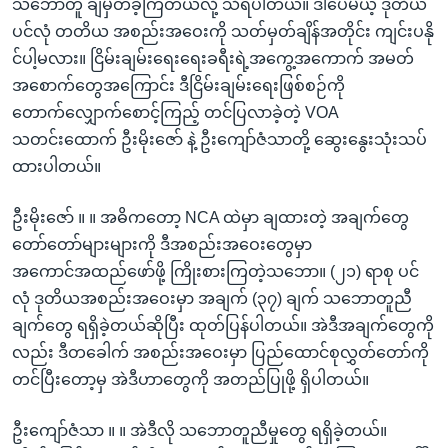
သဘောတူ ချမှတ်ခဲ့ကြတယ်လို့ သိရပါတယ်။ ဒါပေမယ့် ဒုတိယ
ပင်လုံ တတိယ အစည်းအဝေးကို သတ်မှတ်ချိန်အတိုင်း ကျင်းပနို
င်ပါ့မလား။ ငြိမ်းချမ်းရေးရေးခရီးရဲ့အကွေ့အကောက် အမတ်
အစောက်တွေအကြောင်း ဒီငြိမ်းချမ်းရေးဖြစ်စဉ်ကို
တောက်လျှောက်စောင့်ကြည့် တင်ပြလာခဲ့တဲ့ VOA
သတင်းထောက် ဦးမိုးဇော် နဲ့ ဦးကျော်ဇံသာတို့ ဆွေးနွေးသုံးသပ်
ထားပါတယ်။
ဦးမိုးဇော် ။ ။ အဓိကတော့ NCA ထဲမှာ ချထားတဲ့ အချက်တွေ
တော်တော်များများကို ဒီအစည်းအဝေးတွေမှာ
အကောင်အထည်ဖော်ဖို့ ကြိုးစားကြတဲ့သဘော။ (၂၁) ရာစု ပင်
လုံ ဒုတိယအစည်းအဝေးမှာ အချက် (၃၇) ချက် သဘောတူညီ
ချက်တွေ ရရှိခဲ့တယ်ဆိုပြီး ထုတ်ပြန်ပါတယ်။ အဲဒီအချက်တွေကို
လည်း ဒီတခေါက် အစည်းအဝေးမှာ ပြည်ထောင်စုလွှတ်တော်ကို
တင်ပြီးတော့မှ အဲဒီဟာတွေကို အတည်ပြုဖို့ ရှိပါတယ်။
ဦးကျော်ဇံသာ ။ ။ အဲဒီလို သဘောတူညီမှုတွေ ရရှိခဲ့တယ်။