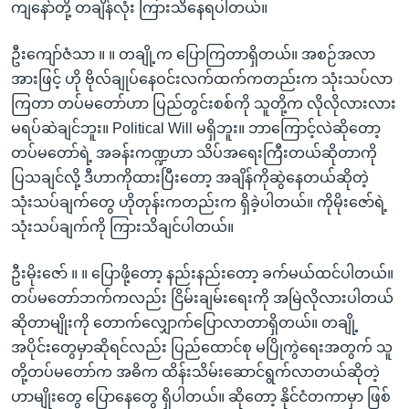
ကျနော်တို့ တချိန်လုံး ကြားသိနေရပါတယ်။
ဦးကျော်ဇံသာ ။ ။ တချို့က ပြောကြတာရှိတယ်။ အစဉ်အလာ
အားဖြင့် ဟို ဗိုလ်ချုပ်နေဝင်းလက်ထက်ကတည်းက သုံးသပ်လာ
ကြတာ တပ်မတော်ဟာ ပြည်တွင်းစစ်ကို သူတို့က လိုလိုလားလား
မရပ်ဆဲချင်ဘူး။ Political Will မရှိဘူး။ ဘာကြောင့်လဲဆိုတော့
တပ်မတော်ရဲ့ အခန်းကဏ္ဍဟာ သိပ်အရေးကြီးတယ်ဆိုတာကို
ပြသချင်လို့ ဒီဟာကိုထားပြီးတော့ အချိန်ကိုဆွဲနေတယ်ဆိုတဲ့
သုံးသပ်ချက်တွေ ဟိုတုန်းကတည်းက ရှိခဲ့ပါတယ်။ ကိုမိုးဇော်ရဲ့
သုံးသပ်ချက်ကို ကြားသိချင်ပါတယ်။
ဦးမိုးဇော် ။ ။ ပြောဖို့တော့ နည်းနည်းတော့ ခက်မယ်ထင်ပါတယ်။
တပ်မတော်ဘက်ကလည်း ငြိမ်းချမ်းရေးကို အမြဲလိုလားပါတယ်
ဆိုတာမျိုးကို တောက်လျှောက်ပြောလာတာရှိတယ်။ တချို့
အပိုင်းတွေမှာဆိုရင်လည်း ပြည်ထောင်စု မပြိုကွဲရေးအတွက် သူ
တို့တပ်မတော်က အဓိက ထိန်းသိမ်းဆောင်ရွက်လာတယ်ဆိုတဲ့
ဟာမျိုးတွေ ပြောနေတွေ ရှိပါတယ်။ ဆိုတော့ နိုင်ငံတကာမှာ ဖြစ်