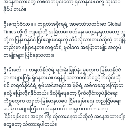
အနေအထားတွေ တစိတ်တပိုင်းတော့ ရှိလာနိုင်မယ်လို့ သုံးသပ်
နိုင်ပါတယ်။
ဦးကျော်ဇံသာ ။ ။ တရုတ်အစိုးရရဲ့ အာဘော်သတင်းစာ Global
Times တို့ကို ကျနော်တို့ အမြဲတမ်း ဖတ်နေ၊ တွေ့နေရတာတော့ သူ
တို့က မြန်မာနိုင်ငံ ငြိမ်းချမ်းရေးကို သိပ်လိုလားတယ်ဆိုတဲ့ တချိန်
တည်းမှာ ပြောနေတ။ တရုတ်ရဲ့ မူဝါဒက အပြောတမျိုး အလုပ်
တမျိုးများ ဖြစ်နေသလား။
ဦးမိုးဇော် ။ ။ တရုတ်နိုင်ငံရဲ့ ရင်းနှီးမြှုပ်နံှမှုတွေက မြန်မာနိုင်ငံ
မှာ အများကြီး ရှိနေတယ်။ ရေနံနဲ့ သဘာဝဓါတ်ငွေ့ပိုက်လိုင်းဆို
ရင် တရုတ်နိုင်ငံရဲ့ စွမ်းအင်အရင်းအမြစ်ရဲ့ အဓိကသွေးကြောတ
ခုလို့ ပြောလို့ရနိုင်တယ်။ ဒီလိုရှိနေတော့ ပိုက်လိုင်းလုပ်နိုင်ရေး
ကိစ္စတွေက တရုတ်-မြန်မာနယ်စပ် ငြိမ်းချမ်းရေး တည်ငြိမ်ရေး
ပေါ်မှာ အများကြီး တည်နေတယ်။ တရုတ်ဘက်ကတော့
ငြိမ်းချမ်းရေး အများကြီး လိုလားနေတယ်ဆိုတဲ့ အနေအထားမျိုး
တွေတော့ သိထားရပါတယ်။