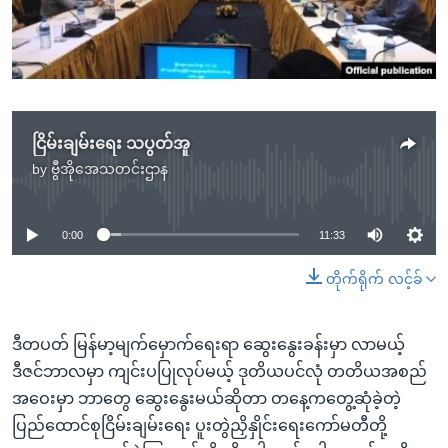
အ
သုတပဒေသာ အင်္ဂလိပ်စာ
ညွန်း
Learning English
စာမျက်နှာ
သို့
ဗွီအိုအေ လူမှုကွန်ယက်များ
ကျော်
ကြည့်
ငြိမ်းချမ်းရေး သပွတ်အူ
ရန်
by
ဗွီအိုအေသတင်းဌာန
No media source currently available
ဘာသာစကားများ
ရှာဖွေ
ရန်
0:00
11:33
နေရာ
သို့
တိုက်ရိုက် လင့်ခ်
ကျော်
ရန်
ဒီတပတ် မြန်မာ့မျက်မှောက်ရေးရာ ဆွေးနွေးခန်းမှာ လာမယ့်
ဒီဇင်ဘာလမှာ ကျင်းပပြုလုပ်မယ့် ဒုတိယပင်လုံ တတိယအစည်
အဝေးမှာ ဘာတွေ ဆွေးနွေးမယ်ဆိုတာ တနေ့ကတွေ့ဆုံခဲ့တဲ့
ပြည်ထောင်စုငြိမ်းချမ်းရေး ပူးတွဲညှိနှိုင်းရေးကော်မတီတို့