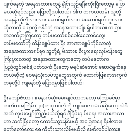
ပျက်နေတဲ့ အနေအထားတွေနဲ့ နှိုင်းယှဉ်ချိန်းထိုးပြီးတော့မှ ပြော
မယ်ဆိုရင်လည်း ပြောလို့ရပါတယ်။ ဒါက တကယ်တမ်း သူတို့
အနေနဲ့ လိုလိုလားလား ဆောင်ရွက်လား။ မဆောင်ရွက်ဘူးလား
ဆိုတာကို ပြောလို့ ရနိုင်တဲ့ အနေအထားမျိုး ရှိပါတယ်။ တခြား
တဘက်မှာကြတော့ တပ်မတော်စစ်ခေါင်းဆောင်တွေ၊
တပ်မတော်ကို ထိန်းချုပ်ထားပြီး အာဏာချုပ်ကိုင်လာတဲ့
အနေအထားတရပ်မှာ သူတို့ရဲ့ မိသားစု စီးပွားရေးလုပ်ငန်းတွေ
ကြီးပွားလာတဲ့ အနေအထားတွေကတော့ တပ်မတော်က
ပြည်တွင်းစစ်နဲ့ ပတ်သက်ပြီးတော့ မရပ်ဆဲအောင် ဆောင်ရွက်နေ
တယ်ဆိုတဲ့ ဝေဖန်သုံးသပ်သူတွေအတွက် ထောက်ပြစရာအကွက်
တခုလို့ပဲ ကျနော်တို့ ပြောရမှာဖြစ်ပါတယ်။
ဦးကျော်ဇံသာ ။ ။ နောက်ဆုံးမေးချင်တာကတော့ မကြာခင်မှာ
တတိယအကြိမ် (၂၁) ရာစု ပင်လုံကို ကျင်းပလာမယ်ဆိုတော့ အဲဒီ
အထိ လှမ်းမျှော်ကြည့်မယ်ဆိုရင် ဒီငြိမ်းချမ်းရေး အလားအလာ
ဟာ ဆက်ပြီးတော့ ကောင်းသွားနိုင်မယ့် အခြေအနေ ရှိပါလား။
တော်တော်လေး ရှေ့ကိုတိုးသွားလိမ့်မယ်လို့ မျှော်လင့်ပါလား။