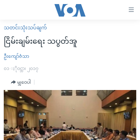
သုံး
ရ
လွယ်ကူ
သတင်းသုံးသပ်ချက်
မူလစာမျက်နှာ
စေ
ငြိမ်းချမ်းရေး သပွတ်အူ
မြန်မာ
သည့်
ကမ္ဘာ့သတင်းများ
ဦးကျော်ဇံသာ
Link
ဗွီဒီယို
နိုင်ငံတကာ
၀၁ ႏိုဝင္ဘာ၊ ၂၀၁၇
များ
သတင်းလွတ်လပ်ခွင့်
အမေရိကန်
မျှဝေပါ
ပင်မ
ရပ်ဝန်းတခု လမ်းတခု အလွန်
တရုတ်
အကြောင်းအရာ
သို့
အင်္ဂလိပ်စာလေ့လာမယ်
အစ္စရေး-ပါလက်စတိုင်း
ကျော်
အပတ်စဉ်ကဏ္ဍများ
အမေရိကန်သုံးအီဒီယံ
ကြည့်
ရေဒီယိုနှင့်ရုပ်သံ အချက်အလက်များ
မကြေးမုံရဲ့ အင်္ဂလိပ်စာ
ရေဒီယို
ရန်
ပင်မ
ရေဒီယို/တီဗွီအစီအစဉ်
ရုပ်ရှင်ထဲက အင်္ဂလိပ်စာ
တီဗွီ