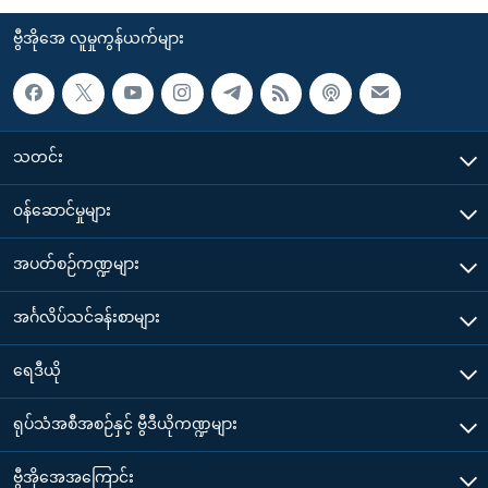
ဗွီအိုအေ လူမှုကွန်ယက်များ
သတင်း
၀န်ဆောင်မှုများ
အပတ်စဉ်ကဏ္ဍများ
အင်္ဂလိပ်သင်ခန်းစာများ
ရေဒီယို
ရုပ်သံအစီအစဉ်နှင့် ဗွီဒီယိုကဏ္ဍများ
ဗွီအိုအေအကြောင်း