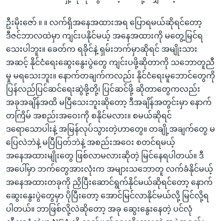
ဦးမိုးဇော် ။ ။ လက်ရှိအနေအထားအရ ပြောရမယ်ဆိုရင်တော့
ဒီဇင်ဘာလထဲမှာ ကျင်းပနိုင်မယ့် အနေအထားကို မတွေ့မြင်ရ
သေးပါဘူး။ ခေတ်က ရခိုင်နဲ့ ရှမ်းဘက်မှာဆိုရင် အမျိုးသား
အဆင့် နိုင်ငံရေးဆွေးနွေးပွဲတွေ ကျင်းပဖို့ဆိုတာကို သဘောတူညီ
မှု မရသေးဘူး။ နောက်တချက်ကလည်း နိုင်ငံရေးမူဘောင်တွေကို
ပြန်လည်ပြင်ဆင်ရေးဆွဲဖို့တို့၊ ပြင်ဆင်ဖို့ ဆိုတာတွေကလည်း
အခုအချိန်အထိ မပြီသေးဘူးဆိုတော့ ဒီအချိန်အတွင်းမှာ နောက်
တကြိမ် အစည်းအဝေးကို စနိုင်မလား။ စမယ်ဆိုရင်
ဒရောသောပါးနဲ့ အမြန်လုပ်သွားတဲ့ဟာတွေ။ တချို့အချက်တွေ မ
ပြေလဲဘဲနဲ့ မပြီပြတ်ဘဲနဲ့ အစည်းအဝေး စတင်ရမယ့်
အနေအထားမျိုးတွေ ဖြစ်လာမလားဆိုတဲ့ မြင်နေရပါတယ်။ ဒီ
အပေါ်မှာ ဘက်တွေအားလုံးက အများသဘောတူ လက်ခံနိုင်မယ့်
အနေအထားတခုကို ညှိပြီးဆောင်ရွက်နိုင်မယ်ဆိုရင်တော့ နောက်
ဆွေးနွေးပွဲတွေမှာ ပိုပြီးတော့ အောင်မြင်လာနိုင်မယ်လို့ မြင်လို့ရ
ပါတယ်။ ဘာဖြစ်လို့လဲဆိုတော့ အခု ဆွေးနွေးနေတဲ့ ပင်လုံ