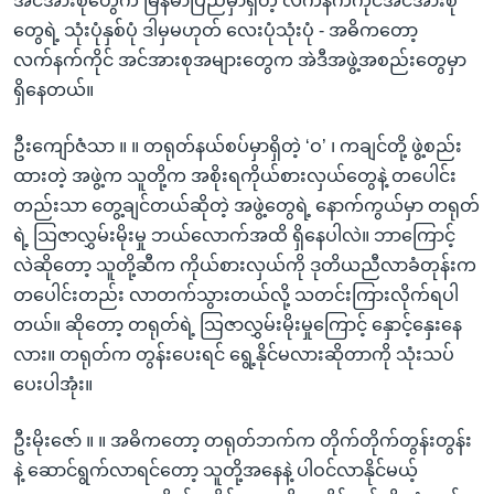
အင်အားစုတွေက မြန်မာပြည်မှာရှိတဲ့ လက်နက်ကိုင်အင်အားစု
တွေရဲ့ သုံးပုံနှစ်ပုံ ဒါမှမဟုတ် လေးပုံသုံးပုံ - အဓိကတော့
လက်နက်ကိုင် အင်အားစုအများတွေက အဲဒီအဖွဲ့အစည်းတွေမှာ
ရှိနေတယ်။
ဦးကျော်ဇံသာ ။ ။ တရုတ်နယ်စပ်မှာရှိတဲ့ ‘ဝ’ ၊ ကချင်တို့ ဖွဲ့စည်း
ထားတဲ့ အဖွဲ့က သူတို့က အစိုးရကိုယ်စားလှယ်တွေနဲ့ တပေါင်း
တည်းသာ တွေ့ချင်တယ်ဆိုတဲ့ အဖွဲ့တွေရဲ့ နောက်ကွယ်မှာ တရုတ်
ရဲ့ သြဇာလွှမ်းမိုးမှု ဘယ်လောက်အထိ ရှိနေပါလဲ။ ဘာကြောင့်
လဲဆိုတော့ သူတို့ဆီက ကိုယ်စားလှယ်ကို ဒုတိယညီလာခံတုန်းက
တပေါင်းတည်း လာတက်သွားတယ်လို့ သတင်းကြားလိုက်ရပါ
တယ်။ ဆိုတော့ တရုတ်ရဲ့ သြဇာလွှမ်းမိုးမှုကြောင့် နှောင့်နှေးနေ
လား။ တရုတ်က တွန်းပေးရင် ရွေ့နိုင်မလားဆိုတာကို သုံးသပ်
ပေးပါအုံး။
ဦးမိုးဇော် ။ ။ အဓိကတော့ တရုတ်ဘက်က တိုက်တိုက်တွန်းတွန်း
နဲ့ ဆောင်ရွက်လာရင်တော့ သူတို့အနေနဲ့ ပါဝင်လာနိုင်မယ့်