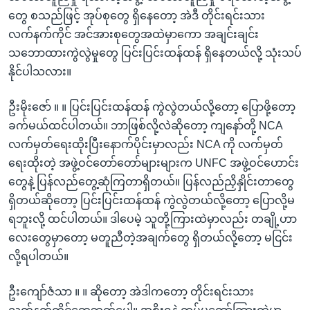
တွေ စသည်ဖြင့် အုပ်စုတွေ ရှိနေတော့ အဲဒီ တိုင်းရင်းသား
လက်နက်ကိုင် အင်အားစုတွေအထဲမှာကော အချင်းချင်း
သဘောထားကွဲလွဲမှုတွေ ပြင်းပြင်းထန်ထန် ရှိနေတယ်လို့ သုံးသပ်
နိုင်ပါသလား။
ဦးမိုးဇော် ။ ။ ပြင်းပြင်းထန်ထန် ကွဲလွဲတယ်လို့တော့ ပြောဖို့တော့
ခက်မယ်ထင်ပါတယ်။ ဘာဖြစ်လို့လဲဆိုတော့ ကျနော်တို့ NCA
လက်မှတ်ရေးထိုးပြီးနောက်ပိုင်းမှာလည်း NCA ကို လက်မှတ်
ရေးထိုးတဲ့ အဖွဲ့ဝင်တော်တော်များများက UNFC အဖွဲ့ဝင်ဟောင်း
တွေနဲ့ ပြန်လည်တွေ့ဆုံကြတာရှိတယ်။ ပြန်လည်ညှိနှိုင်းတာတွေ
ရှိတယ်ဆိုတော့ ပြင်းပြင်းထန်ထန် ကွဲလွဲတယ်လို့တော့ ပြောလို့မ
ရဘူးလို့ ထင်ပါတယ်။ ဒါပေမဲ့ သူတို့ကြားထဲမှာလည်း တချို့ဟာ
လေးတွေမှာတော့ မတူညီတဲ့အချက်တွေ ရှိတယ်လို့တော့ မငြင်း
လို့ရပါတယ်။
ဦးကျော်ဇံသာ ။ ။ ဆိုတော့ အဲဒါကတော့ တိုင်းရင်းသား