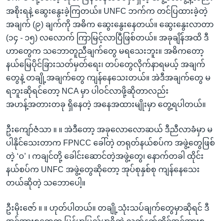
အစိုးရနဲ့ ဆွေးနွေးခဲ့ကြတယ်။ UNFC ဘက်က တင်ပြထားခဲ့တဲ့
အချက် (၉) ချက်ကို အဓိက ဆွေးနွေးနေတယ်။ ဆွေးနွေးလာတာ
(၁၄ - ၁၅) လလောက် ကြာမြင့်လာပြီဖြစ်တယ်။ အခုချိန်အထိ ဒီ
ဟာတွေက သဘောတူညီချက်တွေ မရသေးဘူး။ အဓိကတော့
နယ်မြေပိုင်ခြားသတ်မှတ်ရေး၊ တပ်တွေလိုက်နာရမယ့် အချက်
တွေနဲ့ တချို့အချက်တွေ ကျန်နေသေးတယ်။ အဲဒီအချက်တွေ မ
ရဘူးဆိုရင်တော့ NCA မှာ ပါဝင်လာဖို့ဆိုတာလည်း
အဟန့်အတားတခု ရှိနေတဲ့ အနေအထားမျိုးမှာ တွေ့ရပါတယ်။
ဦးကျော်ဇံသာ ။ ။ အဲဒီတော့ အခုလောလောဆယ် ဒီညီလာခံမှာ မ
ပါနိုင်သေးတာက FPNCC ခေါ်တဲ့ တရုတ်နယ်စပ်က အဖွဲ့တွေဖြစ်
တဲ့ ‘ဝ’ ၊ ကချင်တို့ ခေါင်းဆောင်တဲ့အဖွဲ့တွေ၊ နောက်တခါ ထိုင်း
နယ်စပ်က UNFC အဖွဲ့တွေဆိုတော့ အုပ်စုနှစ်စု ကျန်နေသေး
တယ်ဆိုတဲ့ သဘောပေါ့။
ဦးမိုးဇော် ။ ။ ဟုတ်ပါတယ်။ တချို့သုံးသပ်ချက်တွေမှာဆိုရင် ဒီ