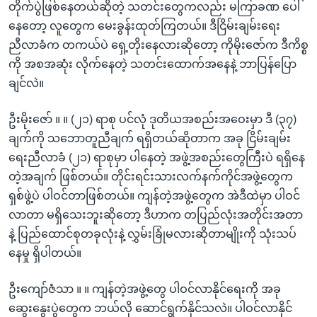
တိုက်ပွဲဖြစ်နေတယ်ဆိုတဲ့ သတင်းတွေကလည်း မကြာခဏ ပေါ်
နေတော့ လူတွေက မေးခွန်းထုတ်ကြတယ်။ ဒီငြိမ်းချမ်းရေး
ညီလာခံက တကယ်ပဲ ရှေ့တိုးနေလားဆိုတော့ ကိုမိုးဇော်က ဒီကိစ္စ
ကို အစအဆုံး လိုက်နေတဲ့ သတင်းထောက်အနေနဲ့ ဘာပြန်ပြော
ချင်လဲ။
ဦးမိုးဇော် ။ ။ (၂၁) ရာစု ပင်လုံ ဒုတိယအစည်းအဝေးမှာ ဒီ (၃၇)
ချက်ကို သဘောတူညီချက် ရရှိတယ်ဆိုတာက အခု ငြိမ်းချမ်း
ရေးညီလာခံ (၂၁) ရာစုမှာ ပါနေတဲ့ အဖွဲ့အစည်းတွေကြီးပဲ ရရှိနေ
တဲ့အချက် ဖြစ်တယ်။ တိုင်းရင်းသားလက်နက်ကိုင်အဖွဲ့တွေက
ရှစ်ဖွဲ့ပဲ ပါဝင်တာဖြစ်တယ်။ ကျန်တဲ့အဖွဲ့တွေက အဲဒီထဲမှာ ပါဝင်
လာတာ မရှိသေးဘူးဆိုတော့ ဒီဟာက တပြည်လုံးအတိုင်းအတာ
နဲ့ ပြည်ထောင်စုတခုလုံးနဲ့ လွှမ်းခြုံမလားဆိုတာမျိုးကို သုံးသပ်
နေမှု ရှိပါတယ်။
ဦးကျော်ဇံသာ ။ ။ ကျန်တဲ့အဖွဲ့တွေ ပါဝင်လာနိုင်ရေးကို အခု
ဆွေးနွေးပွဲတွေက ဘယ်လို ဆောင်ရွက်နိုင်သလဲ။ ပါဝင်လာနိုင်