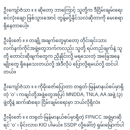
ဦးကျော်ဇံသာ ။ ။ ဆိုတော့ ဘာကြောင့် သူတို့က ဒီငြိမ်းချမ်းရေး
စင်လုံးချော ဖြစ်သွားအောင် တွန့်မပို့နိုင်သလဲဆိုတာကို မေးစရာ
ရှိနေတာပေါ့။
ဦးမိုးဇော် ။ ။ တချို့အချက်တွေမှာတော့ တိုင်းရင်းသား
လက်နက်ကိုင်အဖွဲ့တွေဘက်ကလည်း သူတို့ ရပ်တည်ချက်နဲ့ သူ
တို့ တောင်းဆိုချက်တွေက ညှိနှိုင်းလို့ မရသေးတဲ့ အခြေအနေ
မျိုးတွေ ရှိနေသေးတယ်လို့ အဲဒီလိုပဲ ပြောလို့ရမယ်လို့ ထင်ပါ
တယ်။
ဦးကျော်ဇံသာ ။ ။ ကိုမိုးဇော်ပြောတာ တရုတ်-မြန်မာနယ်စပ်မှာရှိ
တဲ့ ‘ဝ’ ၊ ကချင်တို့အဖွဲ့တွေအပြင် MNDDA, TNLA, AA အဖွဲ့ (၃)
ဖွဲ့တို့နဲ့ ဆက်ဆံရေး၊ ငြိမ်းချမ်းရေးမှာ ဘယ်လိုရှိလဲ။
ဦးမိုးဇော် ။ ။ တရုတ်-မြန်မာနယ်စပ်မှာရှိတဲ့ FPNCC အဖွဲ့မှာဆို
ရင် ‘ဝ’ ၊ မိုင်းလား၊ KIO ပါမယ်။ SSDP လို့ခေါ်တဲ့ ရှမ်းမြောက်ပါ