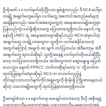
ဦးမိုးဇော် ။ ။ လက်မှတ်ထိုးပြီးသာ ရှစ်ဖွဲ့ကလည်း ဒီ NCA ပေါ်မှာ
တချို့အချက်တွေပေါ်မှာ လက်တွေ့ အကောင်အထည်ဖော်ရတဲ့
အချိန်မှာလည်း အခက်အခဲတွေတွေ့တဲ့ အနေအထားမျိုးတွေမှာ
ပြန်လည်သုံးသပ်ဖို့ဆိုတာတွေ ပြောတာတွေရှိတယ်။ နောက် ကျ
နော်တို့ UNFC ရဲ့ အနေအထားမှာဆိုရင်လည်း NCA ထဲမှာပါတဲ့
အချက်တွေ တချို့ဟာတွေက သူတို့က လက်မခံနိုင်သေးတဲ့
အတွက်ကြောင့် အချက် (၈) ချက် တင်ပြတယ်။ အဲဒီတော့မှ အဲဒီ
အချက်တွေ ရတယ်ဆိုရင် သူတို့အနေနဲ့ လက်မှတ်ထိုးမယ်ဆိုပြီး
တော့ တင်ပြထားတာရှိတယ်။ အဲဒါတွေကလဲ ဆွေးနွေးမှု မပြတ်
သေးဘူး။ နောက် FPNCC ဘက်ကဆိုရင်တော့ ‘ဝ’ တို့ဘက်က
ထုတ်ပြန်ချက်ထဲမှာဆိုရင် NCA က တဘက်လှည့်နဲ့
တိုင်းရင်းသားလက်နက်ကိုင်အဖွဲ့တွေကို စိုးမိုးဖို့ ကြိုးစားနေတယ်
ဆိုတဲ့ သဘောမျိုးတွေကို ထုတ်ပြန်ခဲ့တာတွေရှိတယ်။
ဦးကျော်ဇံသာ ။ ။ နောက်တခု မေးချင်တာကတော့ ဒီလို အစိုးရနဲ့
သဘောတူညီမှု ရထားတဲ့အဖွဲ့၊ သဘောတူညီမှု မရသေးတဲ့အဖွဲ့