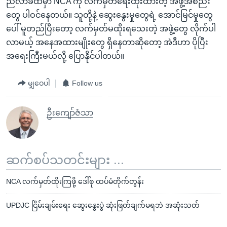
ညီလာခံထဲမှာ NCA ကို လက်မှတ်ရေးထိုးထားတဲ့ အဖွဲ့အစည်း
တွေ ပါဝင်နေတယ်။ သူတို့နဲ့ ဆွေးနွေးမှုတွေရဲ့ အောင်မြင်မှုတွေ
ပေါ် မူတည်ပြီးတော့ လက်မှတ်မထိုးရသေးတဲ့ အဖွဲ့တွေ လိုက်ပါ
လာမယ့် အနေအထားမျိုးတွေ ရှိနေတာဆိုတော့ အဲဒီဟာ ပိုပြီး
အရေးကြီးမယ်လို့ ပြောနိုင်ပါတယ်။
မျှဝေပါ
Follow us
ဦးကျော်ဇံသာ
ဆက်စပ်သတင်းများ ...
NCA လက်မှတ်ထိုးကြဖို့ ဒေါ်စု ထပ်မံတိုက်တွန်း
UPDJC ငြိမ်းချမ်းရေး ဆွေးနွေးပွဲ ဆုံးဖြတ်ချက်မရဘဲ အဆုံးသတ်