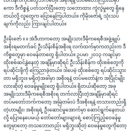
လက်နက်ကိုင်တွေဘက်ပေါ့။ အစိုးရနဲ့ တပ်မတော်ကြားထဲမှာ
ကော ဒီကိစ္စနဲ့ ပတ်သက်ပြီးတော့ သဘောထား ကွဲလွဲမှုတွေ ရှိနေ
တယ်လို့ လူတွေက ပြောနေကြပါတယ်။ ကိုမိုးဇော်ရဲ့ သုံးသပ်
ချက်ကိုလည်း ကြားချင်ပါတယ်။
ဦးမိုးဇော် ။ ။ အဲဒီဟာကတော့ အမျိုးသားဒီမိုကရေစီအဖွဲ့ချုပ်
အစိုးရမတက်ခင် ဦးသိန်းစိန်အစိုးရ လက်ထက်မှာကတည်းက ဒီ
ကိစ္စတွေမှာ ဝေဖန်တာတွေ ရှိပါတယ်။ ဥပမာ ၂၀၁၃ ကချင်မှာ
ထိုးစစ်ဆင်နွှဲနေတဲ့ အချိန်မှာဆိုရင် ဦးသိန်းစိန်က ထိုးစစ်တွေကို
ရပ်ဆိုင်းဖို့ကို ကြေညာခဲ့တယ်။ ဒါပေမဲ့ ထိုးစစ်တွေ ရပ်ဆိုင်းသွား
တာ မရှိဘူး။ မရှိတဲ့အခါမှာ အစိုးရနဲ့ တပ်မတော်နဲ့က အပြိုင်မျိုး
လားဆိုတဲ့ ဝေဖန်မှုမျိုးတွေ ရှိပါတယ်။ ရှိတယ်ဆိုတော့ အခု
အမျိုးသားဒီမိုကရေစီအစိုးရ တက်လာပြီးတဲ့အချိန်မှာဆိုရင်
တပ်မတော်ဘက်ကတော့ အမြဲတမ်းပဲ ဒီအစိုးရနဲ့ တသားတည်းရှိ
တဲ့ဟာမျိုး၊ အစိုးရရဲ့ ဦးဆောင်မှုအောက်မှာ ဆောင်ရွက်နေတယ်
လို့ ပြောနေပေမယ့် တော်တော်များများရဲ့ စောင့်ကြည့်ဝေဖန်မှု
တွေမှာတော့ တသဘောတည်း မရှိဘူးဆိုတဲ့ ဝေဖန်မှုတွေကိုတော့