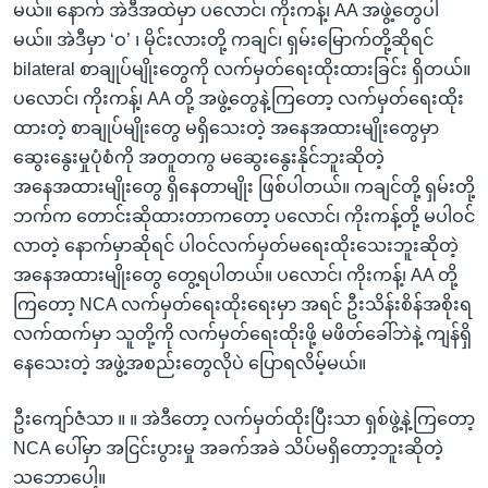
မယ်။ နောက် အဲဒီအထဲမှာ ပလောင်၊ ကိုးကန့်၊ AA အဖွဲ့တွေပါ
မယ်။ အဲဒီမှာ ‘ဝ’ ၊ မိုင်းလားတို့ ကချင်၊ ရှမ်းမြောက်တို့ဆိုရင်
bilateral စာချုပ်မျိုးတွေကို လက်မှတ်ရေးထိုးထားခြင်း ရှိတယ်။
ပလောင်၊ ကိုးကန့်၊ AA တို့ အဖွဲ့တွေနဲ့ကြတော့ လက်မှတ်ရေးထိုး
ထားတဲ့ စာချုပ်မျိုးတွေ မရှိသေးတဲ့ အနေအထားမျိုးတွေမှာ
ဆွေးနွေးမှုပုံစံကို အတူတကွ မဆွေးနွေးနိုင်ဘူးဆိုတဲ့
အနေအထားမျိုးတွေ ရှိနေတာမျိုး ဖြစ်ပါတယ်။ ကချင်တို့ ရှမ်းတို့
ဘက်က တောင်းဆိုထားတာကတော့ ပလောင်၊ ကိုးကန့်တို့ မပါဝင်
လာတဲ့ နောက်မှာဆိုရင် ပါဝင်လက်မှတ်မရေးထိုးသေးဘူးဆိုတဲ့
အနေအထားမျိုးတွေ တွေ့ရပါတယ်။ ပလောင်၊ ကိုးကန့်၊ AA တို့
ကြတော့ NCA လက်မှတ်ရေးထိုးရေးမှာ အရင် ဦးသိန်းစိန်အစိုးရ
လက်ထက်မှာ သူတို့ကို လက်မှတ်ရေးထိုးဖို့ မဖိတ်ခေါ်ဘဲနဲ့ ကျန်ရှိ
နေသေးတဲ့ အဖွဲ့အစည်းတွေလိုပဲ ပြောရလိမ့်မယ်။
ဦးကျော်ဇံသာ ။ ။ အဲဒီတော့ လက်မှတ်ထိုးပြီးသာ ရှစ်ဖွဲ့နဲ့ကြတော့
NCA ပေါ်မှာ အငြင်းပွားမှု အခက်အခဲ သိပ်မရှိတော့ဘူးဆိုတဲ့
သဘောပေါ့။