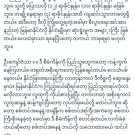
ဘူး။ သူတို့ ပြောသလို (၁၂) ရာခိုင်နှုန်း၊ (၁၀) ရာခိုင်နှုန်း မဖြစ်
ဘူး။ တချို့နေရာမှာ (၄) ရာခိုင်နှုန်းအထိ ကျဆင်းသွားတာတွေရှိ
တယ်။ အဲဒီတော့ ဒီလို ကြုံတွေ့ရတဲ့အခါမှာ စီးပွားရေးအင်အား
နည်းတဲ့ မြန်မာနိုင်ငံလို နိုင်ငံမျိုးမှာ ဆုံးရှုံးမှုက အမျာုးကြီး ဖြစ်
တယ်။ လေထဲမှာသာ ရနေပြီးတော့ တကယ် ဘာမှရမှာ မဟုတ်
ဘူး။
ဦးကျော်ဇံသာ ။ ။ ဒီ စီမံကိန်းကို ပြည်သူတွေကတော့ ကန့်ကွက်
နေကြတယ်။ တရုတ်အစိုးရကတော့ ပြန်စချင်တယ်။ လေသံပစ်
နေတယ်။ နိုင်ငံခြားရေးဝန်ကြီး လာတုန်းကလဲ ဒီကိစ္စကို ဆွေးနွေး
မှာပဲ။ မြန်မာနိုင်ငံက ကြည့်မယ်ဆိုရင်တော့ ပြည်သူတရပ်လုံးလဲ
မလိုလားဘူး။ လူထုကို ကိုယ်စားပြုပြီး တက်လာတဲ့ အစိုးရကလဲ
လူထုဆန္ဒနဲ့ ဆန့်ကျင်ပြီးတော့ လုပ်လိမ့်မယ်လို့ မထင်ပါဘူး။ ဆို
တော့ စစ်တပ်အနေနဲ့ တချိန်က စစ်တပ်အကြီးအကဲတွေ စစ်တပ်
ကြီးစိုးနေခဲ့တဲ့ ခေတ်မှာ ဒီ စီမံကိန်းကို စတင်ခဲ့တယ်။ လက်ခံခဲ့
တယ်ဆိုတော့ စစ်တပ်အနေနဲ့ ဘယ်လို သဘောထားမယ် ထင်ပါ