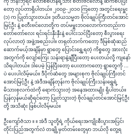
ကို ဘိန်းဘုရင် လောစစ်ဟန်ရဲ့သား စတီးဗင်လောနဲ့ ဆက်စပ်ပြီး
တော့ လုပ်တာရှိပါတယ်။ ၂၀၀၉-၂၀၁၀ ကြတော့ အတွင်းရေးမှူး
(၁) က ပြုတ်သွားတယ်။ ဒုတိယသမ္မတ ဗိုလ်ချုပ်ကြီးတင်အောင်
မြင့်ဦး နဲ့ စတီးဗင်လောတို့က တပ်မမှူးဘဝလောက်ကတည်းက
တော်တော်လေး ရင်းရင်းနှီးနှီးနဲ့ ပေါင်းသင်ပြီးတော့ စီးပွားရေး
လုပ်လာတဲ့ အဖွဲ့အစည်းပါ။ တရုတ်ဘက်ကတော့ ဒီမြစ်ဆုံဆည်
ဆောက်မယ့်အချိန်မှာ ရွာတွေ ပြောင်းရွှေ့ရတဲ့ ကိစ္စတွေ အားလုံး
အတွက်ကို လျော်ကြေး သန်းရာနဲ့ချီပြီးတော့ ပေးတယ်လို့ ကျနော်
သိရပါတယ်။ ဒါပေမဲ့ ပြန်ပြီးတော့ ပေးတာကတော့ ရွာတွေကို …
ပဲ ပေးပါလိမ့်မယ်။ ဒီပိုက်ဆံတွေ အများစုက ဗိုလ်ချုပ်ကြီးတင်
အောင်မြင့်ဦး နဲ့ အဲဒီအချိန်တုန်းက ဗိုလ်ချုပ်ကြီးသန်းရွှေရဲ့
မိသားစုလက်ထဲကို ရောက်သွားတဲ့ အနေအထားမျိုး ရှိပါတယ်။
ပြန်လှန်မယ်ဆိုရင်တော့ ပြုတ်သွားတဲ့ ဗိုလ်ချုပ်တင်အောင်မြင့်ဦး
တို့ အသိဆုံး ဖြစ်ပါလိမ့်မယ်။
ဦးကျော်ဇံသာ ။ ။ အဲဒီ သူတို့ရဲ့ ကိုယ်ရေးအကျိုးစီးပွားအပြင်၊
တိုင်းပြည်အတွက်လဲ တချို့မှတ်တမ်းတွေမှာ ဘယ်လို တွေ့ရ