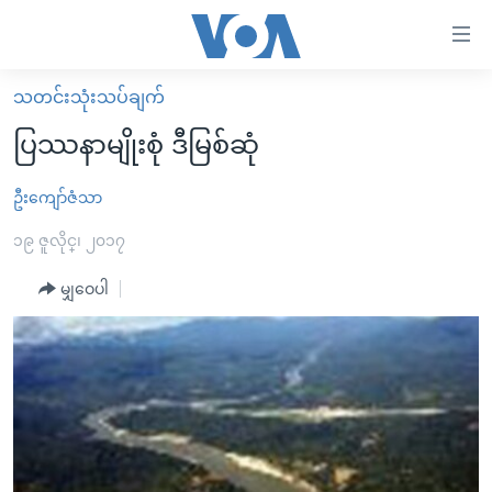
သုံး
ရ
လွယ်ကူ
သတင်းသုံးသပ်ချက်
မူလစာမျက်နှာ
စေ
ပြဿနာမျိုးစုံ ဒီမြစ်ဆုံ
မြန်မာ
သည့်
ကမ္ဘာ့သတင်းများ
ဦးကျော်ဇံသာ
Link
ဗွီဒီယို
နိုင်ငံတကာ
၁၉ ဇူလိုင္၊ ၂၀၁၇
များ
သတင်းလွတ်လပ်ခွင့်
အမေရိကန်
မျှဝေပါ
ပင်မ
ရပ်ဝန်းတခု လမ်းတခု အလွန်
တရုတ်
အကြောင်းအရာ
သို့
အင်္ဂလိပ်စာလေ့လာမယ်
အစ္စရေး-ပါလက်စတိုင်း
ကျော်
အပတ်စဉ်ကဏ္ဍများ
အမေရိကန်သုံးအီဒီယံ
ကြည့်
ရေဒီယိုနှင့်ရုပ်သံ အချက်အလက်များ
မကြေးမုံရဲ့ အင်္ဂလိပ်စာ
ရေဒီယို
ရန်
ပင်မ
ရေဒီယို/တီဗွီအစီအစဉ်
ရုပ်ရှင်ထဲက အင်္ဂလိပ်စာ
တီဗွီ