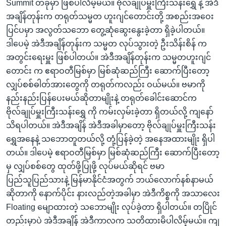
Summit တခုမှာ ဖြစ်ပါလိမ့်မယ်။ ဗိုလ်ချုပ်မှူးကြီးသန်းရွှေ နဲ့ အဲဒီ
အချိန်တုန်းက တရုတ်သမ္မတ ဟူးဂျင်တောင်းတို့ အစည်းအဝေး
ပြင်ပမှာ အလွတ်သဘော တွေ့ဆုံဆွေးနွေးခဲ့တာ ရှိခဲ့ပါတယ်။
ဒါပေမဲ့ အဲဒီအချိန်တုန်းက သမ္မတ လုပ်သွားတဲ့ ဦးသိန်းစိန် က
အတွင်းရေးမှူး ဖြစ်ပါတယ်။ အဲဒီအချိန်တုန်းက သမ္မတဟူးဂျင်
တောင်း က ဧရာဝတီမြစ်မှာ မြစ်ဆုံဆည်ကြီး ဆောက်ပြီးတော့
လျှပ်စစ်ဓါတ်အားတွေကို တရုတ်ကလည်း ဝယ်မယ်။ ဗမာကို
နည်းနည်းပြန်ပေးမယ်ဆိုတာမျိုးနဲ့ တရုတ်ခေါင်းဆောင်က
ဗိုလ်ချုပ်မှူးကြီးသန်းရွှေ ကို ကမ်းလှမ်းခဲ့တာ ရှိတယ်လို့ ကျနော်
သိရပါတယ်။ အဲဒီအချိန် အဲဒီအခါမှာတော့ ဗိုလ်ချုပ်မှူးကြီးသန်း
ရွှေအနေနဲ့ သဘောတူတယ်လို့ တုံ့ပြန်ခဲ့တဲ့ အနေအထားမျိုး ရှိပါ
တယ်။ ဒါပေမဲ့ ဧရာဝတီမြစ်မှာ မြစ်ဆုံဆည်ကြီး ဆောက်ပြီးတော့
မှ လျှပ်စစ်တွေ ထုတ်ဖို့ပြုဖို့ လုပ်မယ်ဆိုရင် ဗမာ
ပြည်သူပြည်သားနဲ့ မြန်မာနိုင်ငံအတွက် ဘယ်လောက်နစ်နာမယ်
ဆိုတာကို နောက်ပိုင်း နားလည်တဲ့အခါမှာ အဲဒီကိစ္စကို အသာလေး
Floating မျောထားတဲ့ သဘောမျိုး လုပ်ခဲ့တာ ရှိပါတယ်။ တပြိုင်
တည်းမှာပဲ အဲဒီအချိန် အဲဒီကာလက သတိထားမိပါလိမ့်မယ်။ ကျ