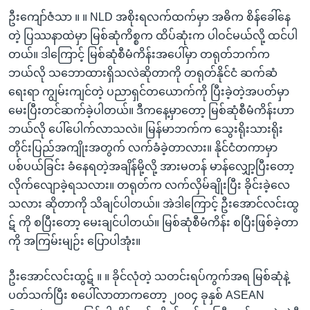
ဦးကျော်ဇံသာ ။ ။ NLD အစိုးရလက်ထက်မှာ အဓိက စိန်ခေါ်နေ
တဲ့ ပြဿနာထဲမှာ မြစ်ဆုံကိစ္စက ထိပ်ဆုံးက ပါဝင်မယ်လို့ ထင်ပါ
တယ်။ ဒါကြောင့် မြစ်ဆုံစီမံကိန်းအပေါ်မှာ တရုတ်ဘက်က
ဘယ်လို သဘောထားရှိသလဲဆိုတာကို တရုတ်နိုင်ငံ ဆက်ဆံ
ရေးရာ ကျွမ်းကျင်တဲ့ ပညာရှင်တယောက်ကို ပြီးခဲ့တဲ့အပတ်မှာ
မေးပြီးတင်ဆက်ခဲ့ပါတယ်။ ဒီကနေ့မှာတော့ မြစ်ဆုံစီမံကိန်းဟာ
ဘယ်လို ပေါ်ပေါက်လာသလဲ။ မြန်မာဘက်က သွေးရိုးသားရိုး
တိုင်းပြည်အကျိုးအတွက် လက်ခံခဲ့တာလား။ နိုင်ငံတကာမှာ
ပစ်ပယ်ခြင်း ခံနေရတဲ့အချိန်မို့လို့ အားမတန် မာန်လျှော့ပြီးတော့
လိုက်လျောခဲ့ရသလား။ တရုတ်က လက်လှိမ်ချိုးပြီး ခိုင်းခဲ့လေ
သလား ဆိုတာကို သိချင်ပါတယ်။ အဲဒါကြောင့် ဦးအောင်လင်းထွ
ဋ် ကို စပြီးတော့ မေးချင်ပါတယ်။ မြစ်ဆုံစီမံကိန်း စပြီးဖြစ်ခဲ့တာ
ကို အကြမ်းမျဉ်း ပြောပါအုံး။
ဦးအောင်လင်းထွဋ် ။ ။ ခိုင်လုံတဲ့ သတင်းရပ်ကွက်အရ မြစ်ဆုံနဲ့
ပတ်သက်ပြီး စပေါ်လာတာကတော့ ၂၀၀၄ ခုနှစ် ASEAN