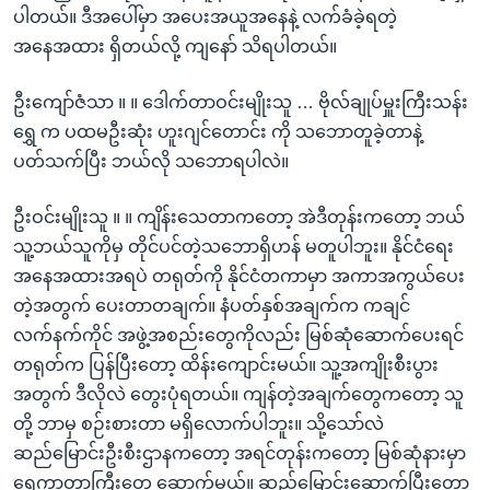
ပါတယ်။ ဒီအပေါ်မှာ အပေးအယူအနေနဲ့ လက်ခံခဲ့ရတဲ့
အနေအထား ရှိတယ်လို့ ကျနော် သိရပါတယ်။
ဦးကျော်ဇံသာ ။ ။ ဒေါက်တာဝင်းမျိုးသူ … ဗိုလ်ချုပ်မှူးကြီးသန်း
ရွှေ က ပထမဦးဆုံး ဟူးဂျင်တောင်း ကို သဘောတူခဲ့တာနဲ့
ပတ်သက်ပြီး ဘယ်လို သဘောရပါလဲ။
ဦးဝင်းမျိုးသူ ။ ။ ကျိန်းသေတာကတော့ အဲဒီတုန်းကတော့ ဘယ်
သူ့ဘယ်သူကိုမှ တိုင်ပင်တဲ့သဘောရှိဟန် မတူပါဘူး။ နိုင်ငံရေး
အနေအထားအရပဲ တရုတ်ကို နိုင်ငံတကာမှာ အကာအကွယ်ပေး
တဲ့အတွက် ပေးတာတချက်။ နံပတ်နှစ်အချက်က ကချင်
လက်နက်ကိုင် အဖွဲ့အစည်းတွေကိုလည်း မြစ်ဆုံဆောက်ပေးရင်
တရုတ်က ပြန်ပြီးတော့ ထိန်းကျောင်းမယ်။ သူ့အကျိုးစီးပွား
အတွက် ဒီလိုလဲ တွေးပုံရတယ်။ ကျန်တဲ့အချက်တွေကတော့ သူ
တို့ ဘာမှ စဉ်းစားတာ မရှိလောက်ပါဘူး။ သို့သော်လဲ
ဆည်မြောင်းဦးစီးဌာနကတော့ အရင်တုန်းကတော့ မြစ်ဆုံနားမှာ
ရေကာတာကြီးတွေ ဆောက်မယ်။ ဆည်မြောင်းဆောက်ပြီးတော့