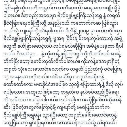
လို အရုပ်ဆိုးတဲ့အတွက်ကြောင့်မို့ ဗမာပြည်အနေနဲ့ ဆင်ဆင်ခြင်
ခြင်နေဖို့ ဆိုတာကို တရုတ်က သတိပေးတဲ့ အနေအထားမျိုး ရှိခဲ့
ပါတယ်။ ဒီအစည်းအဝေးမှာ ဗိုလ်ချုပ်မှူးကြီးသန်းရွှေ နဲ့ တရုတ်
နိုင်ငံခြားရေးဝန်ကြီးတို့ အနည်းငယ် ကတောက်ကဆ ဖြစ်သွား
တယ်လို့ ကျနော်တို့ သိရပါတယ်။ ဒီလိုနဲ့ ၂၀၀၉ ခု၊ မတ်လပိုင်းမှာ
ဗိုလ်ချုပ်မှူးကြီးသန်းရွှေရဲ့ မူအရ ငြိမ်းချမ်းရေးလုပ်ထားတဲ့ အဖွဲ့
တွေကို နယ်ခြားစောင့်တပ် လုပ်ရမယ်ဆိုပြီး၊ အမိန့်ပေးခဲ့တာ ရှိပါ
တယ်။ ဒီအထဲမှာ … နဲ့ ကိုးကန့် ဖုန်ကြားရှင်တို့ကို တပ်အင်အားနဲ့
တိုက်ပြီးတော့ မောင်းထုတ်လိုက်ပါတယ်။ ကိုးကန့်ဒေသမှာရှိတဲ့
တရုတ် သုံးလေးသောင်းလောက်က တရုတ်ပြည်ထဲကို ဝင်ပြေးရ
တဲ့ အနေအထားရှိတယ်။ အဲဒီအချိန်မှာ တရုတ်အစိုးရနဲ့
တော်တော်လေး ဗမာနိုင်ငံအပေါ်မှာ သူတို့ ပြောထားရဲ့နဲ့ ဒီလို လုပ်
ရပါ့မလား။ အထူးသဖြင့်တော့ တရုတ်က နယ်စပ်တည်ငြိမ်ရေး
ကို အဓိကထား ပြောပါတယ်။ လုပ်ရပါ့မလားဆိုပြီး စိတ်ဆိုးမာန်
ဆိုး ဖြစ်တဲ့အတွက်ကြောင့်မို့ ကျနော်တို့ ဗမာပြည်ဘက်က
ဗိုလ်ချုပ်ကြီးရွှေမန်း သွားပြီးတော့ တရုတ်ခေါင်းဆောင်တွေနဲ့
တွေ့ပြီးတော့ ရှင်းပြရတယ်။ တောင်းပန်ရတယ်လို့ သိရတယ်။