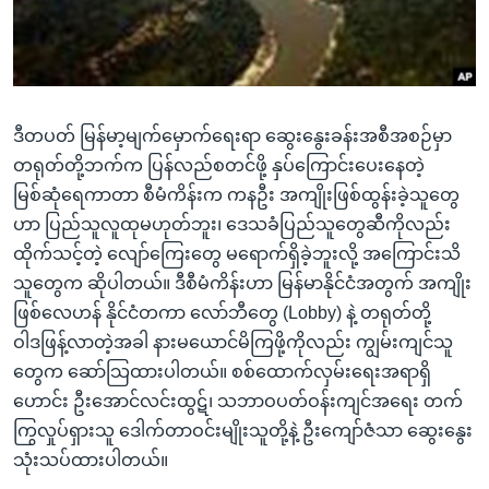
အ
သုတပဒေသာ အင်္ဂလိပ်စာ
ညွန်း
Learning English
စာမျက်နှာ
သို့
ဗွီအိုအေ လူမှုကွန်ယက်များ
ကျော်
ဒီတပတ် မြန်မာ့မျက်မှောက်ရေးရာ ဆွေးနွေးခန်းအစီအစဉ်မှာ
ကြည့်
တရုတ်တို့ဘက်က ပြန်လည်စတင်ဖို့ နှပ်ကြောင်းပေးနေတဲ့
ရန်
မြစ်ဆုံရေကာတာ စီမံကိန်းက ကနဦး အကျိုးဖြစ်ထွန်းခဲ့သူတွေ
ဘာသာစကားများ
ရှာဖွေ
ဟာ ပြည်သူလူထုမဟုတ်ဘူး၊ ဒေသခံပြည်သူတွေဆီကိုလည်း
ရန်
ထိုက်သင့်တဲ့ လျော်ကြေးတွေ မရောက်ရှိခဲ့ဘူးလို့ အကြောင်းသိ
နေရာ
သူတွေက ဆိုပါတယ်။ ဒီစီမံကိန်းဟာ မြန်မာနိုင်ငံအတွက် အကျိုး
သို့
ဖြစ်လေဟန် နိုင်ငံတကာ လော်ဘီတွေ (Lobby) နဲ့ တရုတ်တို့
ကျော်
ဝါဒဖြန့်လာတဲ့အခါ နားမယောင်မိကြဖို့ကိုလည်း ကျွမ်းကျင်သူ
ရန်
တွေက ဆော်သြထားပါတယ်။ စစ်ထောက်လှမ်းရေးအရာရှိ
ဟောင်း ဦးအောင်လင်းထွဋ်၊ သဘာဝပတ်ဝန်းကျင်အရေး တက်
ကြွလှုပ်ရှားသူ ဒေါက်တာဝင်းမျိုးသူတို့နဲ့ ဦးကျော်ဇံသာ ဆွေးနွေး
သုံးသပ်ထားပါတယ်။