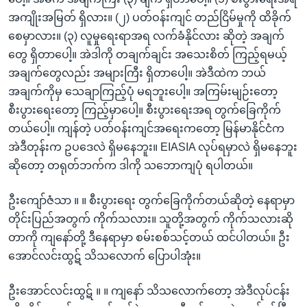
အကျိုးအမြတ် ရှိလား။ (၂) ပတ်ဝန်းကျင် တည်ငြိမ်မှုကို ထိခိုက်
စေမှာလား။ (၃) လူမှုရေးရာအရ လက်ခံနိုင်လား ဆိုတဲ့ အချက်
တွေ ရှိတာပေါ့။ အဲဒါကို တချက်ချင်း အသေးစိတ် ကြည့်ရမယ့်
အချက်တွေလည်း အများကြီး ရှိတာပေါ့။ အဲဒီထဲက ဘယ်
အချက်ကိုမှ သေချာကြည့်ပုံ မရဘူးပေါ့။ အကြမ်းမျဉ်းတော့
စီးပွားရေးတော့ ကြည့်မှာပေါ့။ စီးပွားရေးအရ တွက်ခြေကိုက်
တယ်ပေါ့။ ကျန်တဲ့ ပတ်ဝန်းကျင်အရေးကတော့ မြန်မာနိုင်ငံက
အဲဒီတုန်းက ဥပဒေလဲ ရှိမနေဘူး။ EIASIA လုပ်ရမှာလဲ ရှိမနေဘူး
ဆိုတော့ တရုတ်ဘက်က ဒါကို သဘောကျပုံ ရပါတယ်။
ဦးကျော်ဇံသာ ။ ။ စီးပွားရေး တွက်ခြေကိုက်တယ်ဆိုတဲ့ နေရာမှာ
တိုင်းပြည်အတွက် ကိုက်သလား။ သူတို့အတွက် ကိုက်သလားဆို
တာကို ကျနော်တို့ ဒီနေရာမှာ စမ်းစစ်သင့်တယ် ထင်ပါတယ်။ ဦး
အောင်လင်းထွဋ် သိသလောက် ပြောပါအုံး။
ဦးအောင်လင်းထွဋ် ။ ။ ကျနော် သိသလောက်တော့ အဲဒီလုပ်ငန်း