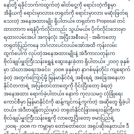
နော်တို့ ရခိုင်ဘက်ကထွက်တဲ့ ဓါတ်ငွေ့ကို ရောင်းတဲ့ကိစ္စမှာ
အိန္ဒိယကို ရောင်းမှာလား။ တရုတ်ကို ရောင်းမှာလား မဆုံးဖြတ်ရ
သေးတဲ့ အနေအထားမျိုး ရှိပါတယ်။ တရုတ်က Proposal တင်
ထားတာက ရေနံပိုက်လိုင်းလည်း သွယ်မယ်။ ပိုက်လိုင်းဘေးမှာ
ရထားလမ်းအပါ အကုန်လုံး အပြီးအစီးပေါ့ - အဓိကတော့
တရုတ်ပြည်ကနေ ဘင်္ဂလားပင်လယ်အော်အထိ ကုန်းလမ်း
ထွက်ပေါက် လုပ်တဲ့အနေအထားမျိုးနဲ့ အဲဒီကာလတုန်းက
ဗိုလ်ချုပ်မှူးကြီးသန်းရွှေနဲ့ ဆွေးနွေးခဲ့တာ ရှိပါတယ်။ ၂၀၀၇ ခုနှစ်
မှာ သံဃာအရေးအခင်း၊ ၂၀၀၈ ခုနှစ်မှာ နာဂစ်မုန်တိုင်း ကျရောက်
ခဲ့တဲ့ အတွက်ကြောင့်မို့ မြန်မာနိုင်ငံရဲ့ အစိုးရရဲ့ အခြေအနေဟာ
နိုင်ငံတကာရဲ့ အပြစ်တင်တာတွေကို ဝိုင်းပြီးတော့ ခံရတဲ့
အနေအထား ရောက်ခဲ့ပါတယ်။ နောက် ကုလသမဂ္ဂ လုံခြုံရေး
ကောင်စီမှာ မြန်မာနိုင်ငံကို ဆန့်ကျင်ကန့်ကွက်တဲ့ အဆိုတွေ ရှိခဲ့ပါ
တယ်။ အဲဒီတချိန်တည်းမှာပဲ တရုတ်နိုင်ငံခြားရေးဝန်ကြီးက
ဗိုလ်ချုပ်မှူးကြီးသန်းရွှေကို လာတွေ့ပြီးတော့ ဗမာပြည်ရဲ့
၂၀၀ရ-၂၀၀၈ က ကမ္ဘာမှာ တော်တော်လေး အရုပ်ဆိုးနေတယ်။ ဒီ