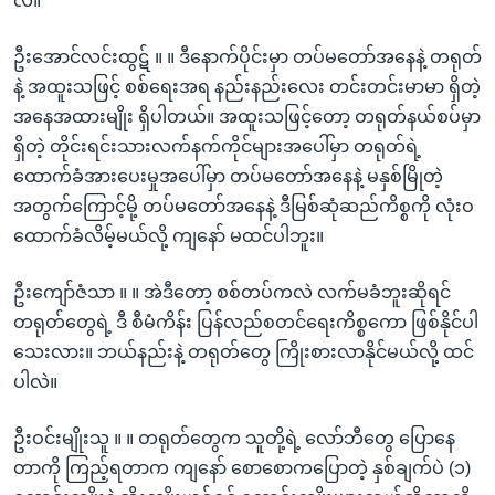
လဲ။
ဦးအောင်လင်းထွဋ် ။ ။ ဒီနောက်ပိုင်းမှာ တပ်မတော်အနေနဲ့ တရုတ်
နဲ့ အထူးသဖြင့် စစ်ရေးအရ နည်းနည်းလေး တင်းတင်းမာမာ ရှိတဲ့
အနေအထားမျိုး ရှိပါတယ်။ အထူးသဖြင့်တော့ တရုတ်နယ်စပ်မှာ
ရှိတဲ့ တိုင်းရင်းသားလက်နက်ကိုင်များအပေါ်မှာ တရုတ်ရဲ့
ထောက်ခံအားပေးမှုအပေါ်မှာ တပ်မတော်အနေနဲ့ မနှစ်မြိုတဲ့
အတွက်ကြောင့်မို့ တပ်မတော်အနေနဲ့ ဒီမြစ်ဆုံဆည်ကိစ္စကို လုံးဝ
ထောက်ခံလိမ့်မယ်လို့ ကျနော် မထင်ပါဘူး။
ဦးကျော်ဇံသာ ။ ။ အဲဒီတော့ စစ်တပ်ကလဲ လက်မခံဘူးဆိုရင်
တရုတ်တွေရဲ့ ဒီ စီမံကိန်း ပြန်လည်စတင်ရေးကိစ္စကော ဖြစ်နိုင်ပါ
သေးလား။ ဘယ်နည်းနဲ့ တရုတ်တွေ ကြိုးစားလာနိုင်မယ်လို့ ထင်
ပါလဲ။
ဦးဝင်းမျိုးသူ ။ ။ တရုတ်တွေက သူတို့ရဲ့ လော်ဘီတွေ ပြောနေ
တာကို ကြည့်ရတာက ကျနော် စောစောကပြောတဲ့ နှစ်ချက်ပဲ (၁)