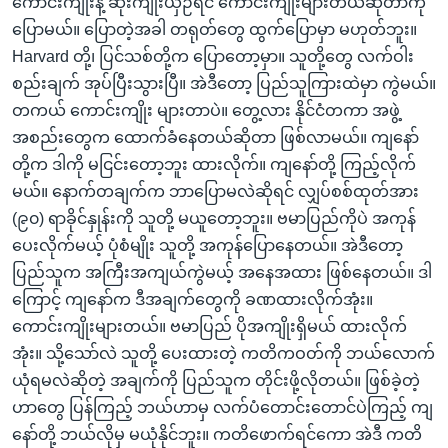
ကောင်းကျိုးနဲ့ ဆိုးကျိုးယှဉ်ရင် ကောင်းကျိုးများတယ်ဆိုတာကို
ပြောမယ်။ ပြောတဲ့အခါ တရုတ်တွေ ထွက်ပြောမှာ မဟုတ်ဘူး။
Harvard တို့၊ ပြင်သစ်တို့က ပြောတော့မှာ။ သူတို့တွေ လက်ဝါး
စည်းချက် အုပ်ပြီးသွားပြီ။ အဲဒီတော့ ပြည်သူကြားထဲမှာ ကွဲမယ်။
တကယ် ကောင်းကျိုး များတာပဲ။ တွေ့လား နိုင်ငံတကာ အဖွဲ့
အစည်းတွေက ထောက်ခံနေတယ်ဆိုတာ ဖြစ်လာမယ်။ ကျနော်
တို့က ဒါကို မငြင်းတော့ဘူး ထားလိုက်။ ကျနော်တို့ ကြည့်လိုက်
မယ်။ နောက်တချက်က ဘာပြောမလဲဆိုရင် လျှပ်စစ်ထုတ်အား
(၉၀) ရာခိုင်နှုန်းကို သူတို့ မယူတော့ဘူး။ ဗမာပြည်ကိုပဲ အကုန်
ပေးလိုက်မယ့် ပုံစံမျိုး သူတို့ အကုန်ပြောနေတယ်။ အဲဒီတော့
ပြည်သူက အကြီးအကျယ်ကွဲမယ့် အနေအထား ဖြစ်နေတယ်။ ဒါ
ကြောင့် ကျနော်က ဒီအချက်တွေကို ခဏထားလိုက်အုံး။
ကောင်းကျိုးများတယ်။ ဗမာပြည် ပိုအကျိုးရှိမယ် ထားလိုက်
အုံး။ သို့သော်လဲ သူတို့ ပေးထားတဲ့ ကတိကဝတ်ကို ဘယ်လောက်
ယုံရမလဲဆိုတဲ့ အချက်ကို ပြည်သူက တိုင်းဖို့လိုတယ်။ ဖြစ်ခဲ့တဲ့
ဟာတွေ ပြန်ကြည့် ဘယ်ဟာမှ လက်ပံတောင်းတောင်ပဲကြည့် ကျ
နော်တို့ ဘယ်လိုမှ မယုံနိုင်ဘူး။ ကတိဖောက်ရင်ကော အဲဒီ ကတိ