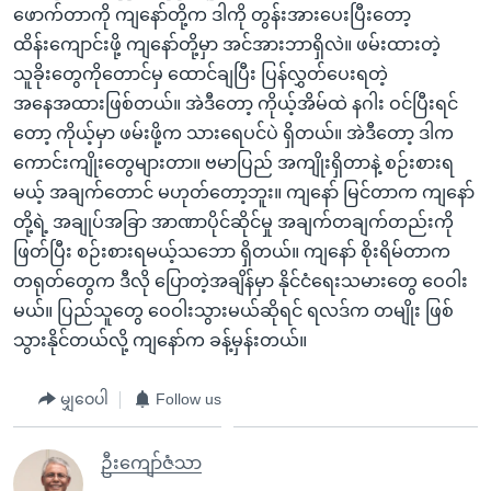
ဖောက်တာကို ကျနော်တို့က ဒါကို တွန်းအားပေးပြီးတော့
ထိန်းကျောင်းဖို့ ကျနော်တို့မှာ အင်အားဘာရှိလဲ။ ဖမ်းထားတဲ့
သူခိုးတွေကိုတောင်မှ ထောင်ချပြီး ပြန်လွှတ်ပေးရတဲ့
အနေအထားဖြစ်တယ်။ အဲဒီတော့ ကိုယ့်အိမ်ထဲ နဂါး ဝင်ပြီးရင်
တော့ ကိုယ့်မှာ ဖမ်းဖို့က သားရေပင်ပဲ ရှိတယ်။ အဲဒီတော့ ဒါက
ကောင်းကျိုးတွေများတာ။ ဗမာပြည် အကျိုးရှိတာနဲ့ စဉ်းစားရ
မယ့် အချက်တောင် မဟုတ်တော့ဘူး။ ကျနော် မြင်တာက ကျနော်
တို့ရဲ့ အချုပ်အခြာ အာဏာပိုင်ဆိုင်မှု အချက်တချက်တည်းကို
ဖြတ်ပြီး စဉ်းစားရမယ့်သဘော ရှိတယ်။ ကျနော် စိုးရိမ်တာက
တရုတ်တွေက ဒီလို ပြောတဲ့အချိန်မှာ နိုင်ငံရေးသမားတွေ ဝေဝါး
မယ်။ ပြည်သူတွေ ဝေဝါးသွားမယ်ဆိုရင် ရလဒ်က တမျိုး ဖြစ်
သွားနိုင်တယ်လို့ ကျနော်က ခန့်မှန်းတယ်။
မျှဝေပါ
Follow us
ဦးကျော်ဇံသာ