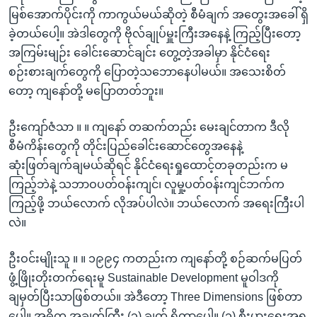
မြစ်အောက်ပိုင်းကို ကာကွယ်မယ်ဆိုတဲ့ စီမံချက် အတွေးအခေါ် ရှိ
ခဲ့တယ်ပေါ့။ အဲဒါတွေကို ဗိုလ်ချုပ်မှူးကြီးအနေနဲ့ ကြည့်ပြီးတော့
အကြမ်းမျဉ်း ခေါင်းဆောင်ချင်း တွေ့တဲ့အခါမှာ နိုင်ငံရေး
စဉ်းစားချက်တွေကို ပြောတဲ့သဘောနေပါမယ်။ အသေးစိတ်
တော့ ကျနော်တို့ မပြောတတ်ဘူး။
ဦးကျော်ဇံသာ ။ ။ ကျနော် တဆက်တည်း မေးချင်တာက ဒီလို
စီမံကိန်းတွေကို တိုင်းပြည်ခေါင်းဆောင်တွေအနေနဲ့
ဆုံးဖြတ်ချက်ချမယ်ဆိုရင် နိုင်ငံရေးရှုထောင့်တခုတည်းက မ
ကြည့်ဘဲနဲ့ သဘာဝပတ်ဝန်းကျင်၊ လူမှု့ပတ်ဝန်းကျင်ဘက်က
ကြည့်ဖို့ ဘယ်လောက် လိုအပ်ပါလဲ။ ဘယ်လောက် အရေးကြီးပါ
လဲ။
ဦးဝင်းမျိုးသူ ။ ။ ၁၉၉၄ ကတည်းက ကျနော်တို့ စဉ်ဆက်မပြတ်
ဖွံ့ဖြိုးတိုးတက်ရေးမူ Sustainable Development မူဝါဒကို
ချမှတ်ပြီးသာဖြစ်တယ်။ အဲဒီတော့ Three Dimensions ဖြစ်တာ
ပေါ့။ အဓိက အချက်ကြီး (၃) ချက် ရှိတာပေါ့။ (၁) စီးပွားရေးအရ