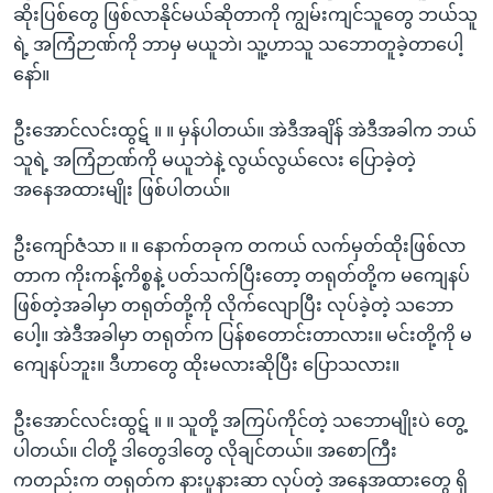
ဆိုးပြစ်တွေ ဖြစ်လာနိုင်မယ်ဆိုတာကို ကျွမ်းကျင်သူတွေ ဘယ်သူ
ရဲ့ အကြံဉာဏ်ကို ဘာမှ မယူဘဲ၊ သူ့ဟာသူ သဘောတူခဲ့တာပေါ့
နော်။
ဦးအောင်လင်းထွဋ် ။ ။ မှန်ပါတယ်။ အဲဒီအချိန် အဲဒီအခါက ဘယ်
သူရဲ့ အကြံဉာဏ်ကို မယူဘဲနဲ့ လွယ်လွယ်လေး ပြောခဲ့တဲ့
အနေအထားမျိုး ဖြစ်ပါတယ်။
ဦးကျော်ဇံသာ ။ ။ နောက်တခုက တကယ် လက်မှတ်ထိုးဖြစ်လာ
တာက ကိုးကန့်ကိစ္စနဲ့ ပတ်သက်ပြီးတော့ တရုတ်တို့က မကျေနပ်
ဖြစ်တဲ့အခါမှာ တရုတ်တို့ကို လိုက်လျောပြီး လုပ်ခဲ့တဲ့ သဘော
ပေါ့။ အဲဒီအခါမှာ တရုတ်က ပြန်စတောင်းတာလား။ မင်းတို့ကို မ
ကျေနပ်ဘူး။ ဒီဟာတွေ ထိုးမလားဆိုပြီး ပြောသလား။
ဦးအောင်လင်းထွဋ် ။ ။ သူတို့ အကြပ်ကိုင်တဲ့ သဘောမျိုးပဲ တွေ့
ပါတယ်။ ငါတို့ ဒါတွေဒါတွေ လိုချင်တယ်။ အစောကြီး
ကတည်းက တရုတ်က နားပူနားဆာ လုပ်တဲ့ အနေအထားတွေ ရှိ