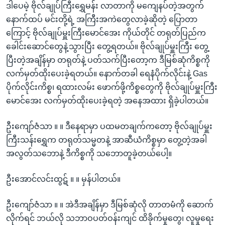
ဒါပေမဲ့ ဗိုလ်ချုပ်ကြီးရွှေမန်း လာတာကို မကျေနပ်တဲ့အတွက်
နောက်ထပ် မင်းတို့ရဲ့ အကြီးအကဲတွေလာခဲ့ဆိုတဲ့ ပြောတာ
ကြောင့် ဗိုလ်ချုပ်မှူးကြီးမောင်အေး ကိုယ်တိုင် တရုတ်ပြည်က
ခေါင်းဆောင်တွေနဲ့သွားပြီး တွေ့ရတယ်။ ဗိုလ်ချုပ်မှူးကြီး တွေ့
ပြီးတဲ့အချိန်မှာ တရုတ်နဲ့ ပတ်သက်ပြီးတော့က ဒီမြစ်ဆုံကိစ္စကို
လက်မှတ်ထိုးပေးခဲ့ရတယ်။ နောက်တခါ ရေနံပိုက်လိုင်းနဲ့ Gas
ပိုက်လိုင်းကိစ္စ၊ ရထားလမ်း ဖောက်ဖို့ကိစ္စတွေကို ဗိုလ်ချုပ်မှူးကြီး
မောင်အေး လက်မှတ်ထိုးပေးခဲ့ရတဲ့ အနေအထား ရှိခဲ့ပါတယ်။
ဦးကျော်ဇံသာ ။ ။ ဒီနေရာမှာ ပထမတချက်ကတော့ ဗိုလ်ချုပ်မှူး
ကြီးသန်းရွှေက တရုတ်သမ္မတနဲ့ အာဆီယံကိစ္စမှာ တွေ့တဲ့အခါ
အလွတ်သဘောနဲ့ ဒီကိစ္စကို သဘောတူခဲ့တယ်ပေါ့။
ဦးအောင်လင်းထွဋ် ။ ။ မှန်ပါတယ်။
ဦးကျော်ဇံသာ ။ ။ အဲဒီအချိန်မှာ ဒီမြစ်ဆုံလို တာတမံကို ဆောက်
လိုက်ရင် ဘယ်လို သဘာဝပတ်ဝန်းကျင် ထိခိုက်မှုတွေ၊ လူမှုရေး