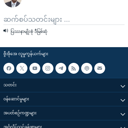
ဆက်စပ်သတင်းများ ...
ပြဿနာမျိုးစုံ ဒီမြစ်ဆုံ
ဗွီအိုအေ လူမှုကွန်ယက်များ
သတင်း
၀န်ဆောင်မှုများ
အပတ်စဉ်ကဏ္ဍများ
အင်္ဂလိပ်သင်ခန်းစာများ