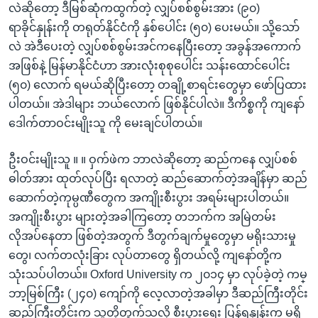
လဲဆိုတော့ ဒီမြစ်ဆုံကထွက်တဲ့ လျှပ်စစ်စွမ်းအား (၉၀)
ရာခိုင်နှုန်းကို တရုတ်နိုင်ငံကို နှစ်ပေါင်း (၅၀) ပေးမယ်။ သို့သော်
လဲ အဲဒီပေးတဲ့ လျှပ်စစ်စွမ်းအင်ကနေပြီးတော့ အခွန်အကောက်
အဖြစ်နဲ့ မြန်မာနိုင်ငံဟာ အားလုံးစုစုပေါင်း သန်းထောင်ပေါင်း
(၅၀) လောက် ရမယ်ဆိုပြီးတော့ တချို့စာရင်းတွေမှာ ဖော်ပြထား
ပါတယ်။ အဲဒါများ ဘယ်လောက် ဖြစ်နိုင်ပါလဲ။ ဒီကိစ္စကို ကျနော်
ဒေါက်တာဝင်းမျိုးသူ ကို မေးချင်ပါတယ်။
ဦးဝင်းမျိုးသူ ။ ။ ဝှက်ဖဲက ဘာလဲဆိုတော့ ဆည်ကနေ လျှပ်စစ်
ဓါတ်အား ထုတ်လုပ်ပြီး ရလာတဲ့ ဆည်ဆောက်တဲ့အချိန်မှာ ဆည်
ဆောက်တဲ့ကုမ္ပဏီတွေက အကျိုးစီးပွား အရမ်းများပါတယ်။
အကျိုးစီးပွား များတဲ့အခါကြတော့ တဘက်က အမြဲတမ်း
လိုအပ်နေတာ ဖြစ်တဲ့အတွက် ဒီတွက်ချက်မှုတွေမှာ မရိုးသားမှု
တွေ၊ လက်တလုံးခြား လုပ်တာတွေ ရှိတယ်လို့ ကျနော်တို့က
သုံးသပ်ပါတယ်။ Oxford University က ၂၀၁၄ မှာ လုပ်ခဲ့တဲ့ ကမ္
ဘာ့မြစ်ကြီး (၂၄၀) ကျော်ကို လေ့လာတဲ့အခါမှာ ဒီဆည်ကြီးတိုင်း
ဆည်ကြီးတိုင်းက သူတို့တွက်သလို စီးပွားရေး ပြန်ရနှုန်းက မရှိ