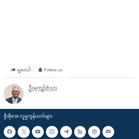
မျှဝေပါ
Follow us
ဦးကျော်ဇံသာ
ဗွီအိုအေ လူမှုကွန်ယက်များ