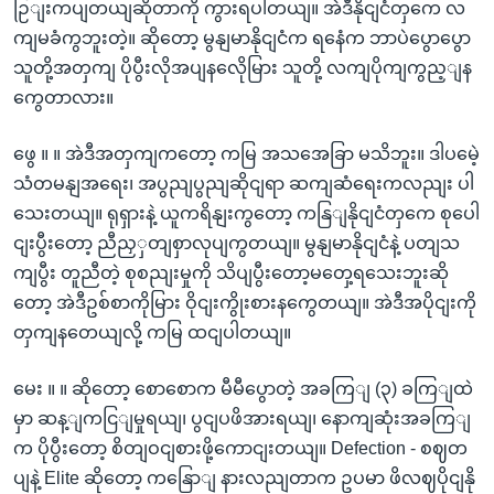
ဉြျးကပျတယျဆိုတာကို ကွားရပါတယျ။ အဲဒီနိုငျငံတှကေ လ
ကျမခံကွဘူးတဲ့။ ဆိုတော့ မွနျမာနိုငျငံက ရနေံက ဘာပဲပွောပွော
သူတို့အတှကျ ပိုပွီးလိုအပျနလေိုမြား သူတို့ လကျပိုကျကွည့ျန
ကွေတာလား။
ဖွေ ။ ။ အဲဒီအတှကျကတော့ ကမြ အသအေခြာ မသိဘူး။ ဒါပမေဲ့
သံတမနျအရေး၊ အပွညျပွညျဆိုငျရာ ဆကျဆံရေးကလညျး ပါ
သေးတယျ။ ရုရှားနဲ့ ယူကရိနျးကွတော့ ကနြျနိုငျငံတှကေ စုပေါ
ငျးပွီးတော့ ညီညှှတျစှာလုပျကွတယျ။ မွနျမာနိုငျငံနဲ့ ပတျသ
ကျပွီး တူညီတဲ့ စုစညျးမှုကို သိပျပွီးတော့မတှေ့ရသေးဘူးဆို
တော့ အဲဒီဥစ်စာကိုမြား ဝိုငျးကွိုးစားနကွေတယျ။ အဲဒီအပိုငျးကို
တှကျနတေယျလို့ ကမြ ထငျပါတယျ။
မေး ။ ။ ဆိုတော့ စောစောက မီမီပွောတဲ့ အခကြျ (၃) ခကြျထဲ
မှာ ဆန့ျကငြျမှုရယျ၊ ပွငျပဖိအားရယျ၊ နောကျဆုံးအခကြျ
က ပိုပွီးတော့ စိတျဝငျစားဖို့ကောငျးတယျ။ Defection - စဈတ
ပျနဲ့ Elite ဆိုတော့ ကနြောျ နားလညျတာက ဥပမာ ဖိလဈပိုငျနို