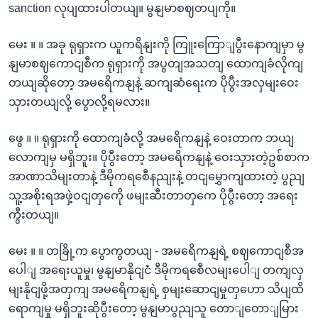
sanction လုပျထားပါတယျ။ မွနျမာစဈတပျကို။
မေး ။ ။ အခု ရုရှားက ယူကရိနျးကို ကြူးကြောျပွီးနောကျမှာ မွ
နျမာစဈကောငျစီက ရုရှားကို အပွတျအသတျ ထောကျခံလိုကျ
တယျဆိုတော့ အမရေိကနျနဲ့ ဆကျဆံရေးက ပိုပွီးအလှမျးဝေး
သှားတယျလို့ ပွောလို့ရမလား။
ဖွေ ။ ။ ရုရှားကို ထောကျခံလို့ အမရေိကနျနဲ့ ဝေးတာက ဘယျ
လောကျမှ မရှိဘူး။ ပိုပွီးတော့ အမရေိကနျနဲ့ ဝေးသှားတဲ့ဥစ်စာက
အာဏာသိမျးတာနဲ့ ဒီမိုကရစေီနညျးနဲ့ တငျမွှောကျထားတဲ့ ပွညျ
သူ့အစိုးရအဖှဲ့ဝငျတှကေို ဖမျးဆီးတာတှကေ ပိုပွီးတော့ အရေး
ကွီးတယျ။
မေး ။ ။ တခြို့က ပွောကွတယျ - အမရေိကနျရဲ့ စဈကောငျစီအ
ပေါျ အရေးယူမှု၊ မွနျမာနိုငျငံ ဒီမိုကရစေီလမျးပေါျ တကျလှ
မျးနိုငျဖို့အတှကျ အမရေိကနျရဲ့ စှမျးဆောငျမှုတှဟော သိပျထိ
ရောကျမှု မရှိဘူးဆိုပွီးတော့ မွနျမာပွညျသူ တောျတောျမြား