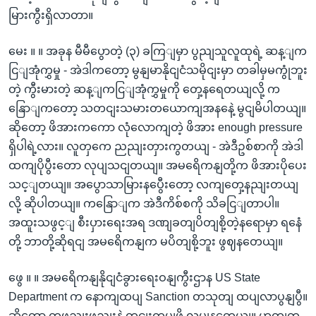
မြားကွီးရှိလာတာ။
မေး ။ ။ အခုန မီမီပွောတဲ့ (၃) ခကြျမှာ ပွညျသူလူထုရဲ့ ဆန့ျက
ငြျအုံကွှမှု - အဲဒါကတော့ မွနျမာနိုငျငံသမိုငျးမှာ တခါမှမကွုံဘူး
တဲ့ ကွီးမားတဲ့ ဆန့ျကငြျအုံကွှမှုကို တှေ့နရေတယျလို့ က
နြောျကတော့ သတငျးသမားတယောကျအနနေဲ့ မွငျမိပါတယျ။
ဆိုတော့ ဖိအားကကော လုံလောကျတဲ့ ဖိအား enough pressure
ရှိပါရဲ့လား။ လူတှကေ ညညျးတှားကွတယျ - အဲဒီဥစ်စာကို အဲဒါ
ထကျပိုပွီးတော လုပျသငျတယျ။ အမရေိကနျတို့က ဖိအားပိုပေး
သင့ျတယျ။ အပွောသာမြားနပွေီးတော့ လကျတှေ့နညျးတယျ
လို့ ဆိုပါတယျ။ ကနြောျက အဲဒီကိစ်စကို သိခငြျတာပါ။
အထူးသဖွင့ျ စီးပှားရေးအရ ဒဏျခတျပိတျစို့တဲ့နရောမှာ ရနေံ
တို့ ဘာတို့ဆိုရငျ အမရေိကနျက မပိတျစို့ဘူး ဖွဈနတေယျ။
ဖွေ ။ ။ အမရေိကနျနိုငျငံခွားရေးဝနျကွီးဌာန US State
Department က နောကျထပျ Sanction တသုတျ ထပျလာပွနျပွီ။
ဆိုတော့ တဖွညျးဖွညျးနဲ့ တငျးကွပျဖို့ လုပျနတေယျ။ ဟုတျတ