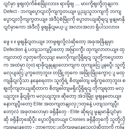
ငျငံမှာ ဖွဈတဲ့ကိစ်စမြိုးလား။ ရားမို့ဈ … မားကို့ဈတို့တုနျးက
Defect - ဘကျပွောငျးလိုကျကွတယျ။ ပွညျသူဘကျကို ဘကျ
ပွောငျးလိုကျကွတယျ။ အဲဒီပုံစံမြိုးကို ပွောတယျဆိုရငျ မွနျမာနို
ငျငံမှာကော အဲဒီလို ဖွဈနိုငျမယ့ျ အလားအလာ ရှိပါသလား။
ဖွေ ။ ။ ဖွဈနိုငျတယျ။ ဘာဖွဈလို့လဲဆိုတော့ အခုအခြိနျမှာ
Defection နဲ့ ပတျသကျပွီးတော့ အမြားကွီး ထှကျလာတယျ။ ထှ
ကျလာတဲ့ လူတှကေိုလညျး မေးလိုကျလို့ရှိရငျ သူတို့ကပွောတာ
က အထဲမှာ (၇၀) ရာခိုငျနှုနျးလောကျက ထှကျခငြျနပွေီ၊ သူတို့
မလုပျခငြျကွတော့ဘူး။ တခြို့တှကေ အမြိုးမြိုးကွောင့ျ မထှ
ကျနိုငျလို့သာ နနေရေတာ၊ သူတို့ရဲ့ စိတျဓါတျ မရှိကွတော့ဘူး။ စ
ဈတိုကျတယျဆိုတာက စိတျဓါတျမရှိလို့ရှိရငျ တိုကျရတာ မလှ
ယျဘူး။ နိုငျဖို့က မလှယျဘူး။ ဆိုတော့ အဲဒါမြိုး ဖွဈနတေယျ။
နောကျပွီးတော့ Elite အထကျတနျးလှှာတှနေဲ့ ပတျသကျပွီး
တော့လဲ အခုတလောမှာ ခရိုနီတှေ - Elite ဆိုရငျ မွနျမာနိုငျငံမှာ
ဆို ခရိုနီတှဆေိုပွီး ပွောလို့ရတယျ။ Cronies ခရိုနီတှကေို သူတို့လို
ကျဖမျးနတော - ဘာကွောင့ျလိုကျဖမျးနသေလဲဆိုတာကို ကမြ