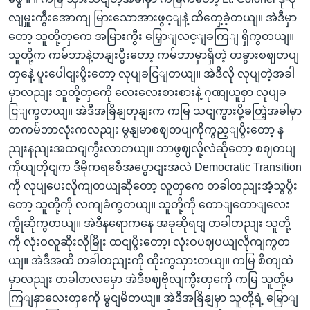
လျမှူးကွီးအောကျ မြားသောအားဖွင့ျနဲ့ ထိတှေ့ခဲ့တယျ။ အဲဒီမှာ
တော့ သူတို့တှကေ အမြားကွီး မြှောျလင့ျခကြျ ရှိကွတယျ။
သူတို့က ကမ်ဘာနဲ့တနျးပွီးတော့ ကမ်ဘာမှာရှိတဲ့ တခွားစဈတပျ
တှနေဲ့ ပူးပေါငျးပွီးတော့ လုပျခငြျတယျ။ အဲဒီလို လုပျတဲ့အခါ
မှာလညျး သူတို့တှကေို လေးလေးစားစားနဲ့ ဂုဏျယူစှာ လုပျခ
ငြျကွတယျ။ အဲဒီအခြိနျတုနျးက ကမြ သငျကွားပို့ခတြဲ့အခါမှာ
တကမ်ဘာလုံးကလညျး မွနျမာစဈတပျကိုကွည့ျပွီးတော့ န
ညျးနညျးအထငျကွီးလာတယျ။ ဘာဖွဈလို့လဲဆိုတော့ စဈတပျ
ကိုယျတိုငျက ဒီမိုကရစေီအပွောငျးအလဲ Democratic Transition
ကို လုပျပေးလိုကျတယျဆိုတော့ လူတှကေ တခါတညျးအံ့သွပွီး
တော့ သူတို့ကို လကျခံကွတယျ။ သူတို့ကို တောျတောျလေး
ကွိုဆိုကွတယျ။ အဲဒီနရောကနေ အခုဆိုရငျ တခါတညျး သူတို့
ကို လုံးဝလူဆိုးလိုမြိုး ထငျပွီးတော့၊ လုံးဝပဈပယျလိုကျကွတ
ယျ။ အဲဒီအထိ တခါတညျးကို ထိုးကွသှားတယျ။ ကမြ စိတျထဲ
မှာလညျး တခါတလမှော အဲဒီစဈဗိုလျကွီးတှကေို ကမြ သူတို့မ
ကြျနှာလေးတှကေို မွငျမိတယျ။ အဲဒီအခြိနျမှာ သူတို့ရဲ့ မြှောျ