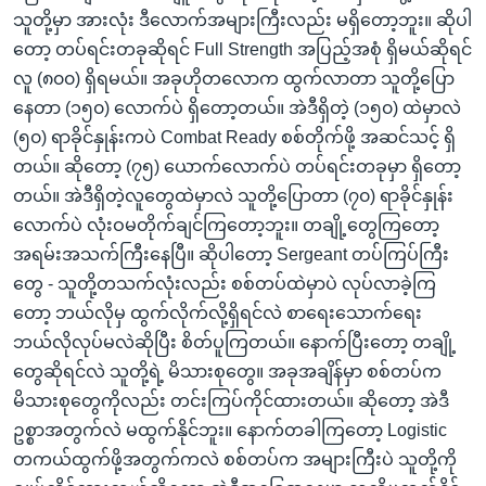
သူတို့မှာ အားလုံး ဒီလောက်အများကြီးလည်း မရှိတော့ဘူး။ ဆိုပါ
တော့ တပ်ရင်းတခုဆိုရင် Full Strength အပြည့်အစုံ ရှိမယ်ဆိုရင်
လူ (၈၀၀) ရှိရမယ်။ အခုဟိုတလောက ထွက်လာတာ သူတို့ပြော
နေတာ (၁၅၀) လောက်ပဲ ရှိတော့တယ်။ အဲဒီရှိတဲ့ (၁၅၀) ထဲမှာလဲ
(၅၀) ရာခိုင်နှုန်းကပဲ Combat Ready စစ်တိုက်ဖို့ အဆင်သင့် ရှိ
တယ်။ ဆိုတော့ (၇၅) ယောက်လောက်ပဲ တပ်ရင်းတခုမှာ ရှိတော့
တယ်။ အဲဒီရှိတဲ့လူတွေထဲမှာလဲ သူတို့ပြောတာ (၇၀) ရာခိုင်နှုန်း
လောက်ပဲ လုံးဝမတိုက်ချင်ကြတော့ဘူး။ တချို့တွေကြတော့
အရမ်းအသက်ကြီးနေပြီ။ ဆိုပါတော့ Sergeant တပ်ကြပ်ကြီး
တွေ - သူတို့တသက်လုံးလည်း စစ်တပ်ထဲမှာပဲ လုပ်လာခဲ့ကြ
တော့ ဘယ်လိုမှ ထွက်လိုက်လို့ရှိရင်လဲ စာရေးသောက်ရေး
ဘယ်လိုလုပ်မလဲဆိုပြီး စိတ်ပူကြတယ်။ နောက်ပြီးတော့ တချို့
တွေဆိုရင်လဲ သူတို့ရဲ့ မိသားစုတွေ။ အခုအချိန်မှာ စစ်တပ်က
မိသားစုတွေကိုလည်း တင်းကြပ်ကိုင်ထားတယ်။ ဆိုတော့ အဲဒီ
ဥစ္စာအတွက်လဲ မထွက်နိုင်ဘူး။ နောက်တခါကြတော့ Logistic
တကယ်ထွက်ဖို့အတွက်ကလဲ စစ်တပ်က အများကြီးပဲ သူတို့ကို