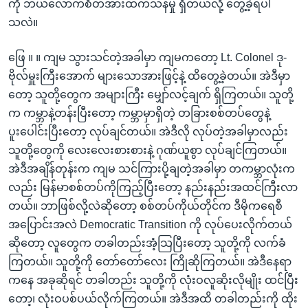
ကို ဘယ်လောက်စိတ်အားထက်သန်မှု ရှိတယ်လို့ တွေ့ခဲ့ရပါ
သလဲ။
ဖြေ ။ ။ ကျမ သွားသင်တဲ့အခါမှာ ကျမကတော့ Lt. Colonel ဒု-
ဗိုလ်မှူးကြီးအောက် များသောအားဖြင့်နဲ့ ထိတွေ့ခဲ့တယ်။ အဲဒီမှာ
တော့ သူတို့တွေက အများကြီး မျှော်လင့်ချက် ရှိကြတယ်။ သူတို့
က ကမ္ဘာနဲ့တန်းပြီးတော့ ကမ္ဘာမှာရှိတဲ့ တခြားစစ်တပ်တွေနဲ့
ပူးပေါင်းပြီးတော့ လုပ်ချင်တယ်။ အဲဒီလို လုပ်တဲ့အခါမှာလည်း
သူတို့တွေကို လေးလေးစားစားနဲ့ ဂုဏ်ယူစွာ လုပ်ချင်ကြတယ်။
အဲဒီအချိန်တုန်းက ကျမ သင်ကြားပို့ချတဲ့အခါမှာ တကမ္ဘာလုံးက
လည်း မြန်မာစစ်တပ်ကိုကြည့်ပြီးတော့ နည်းနည်းအထင်ကြီးလာ
တယ်။ ဘာဖြစ်လို့လဲဆိုတော့ စစ်တပ်ကိုယ်တိုင်က ဒီမိုကရေစီ
အပြောင်းအလဲ Democratic Transition ကို လုပ်ပေးလိုက်တယ်
ဆိုတော့ လူတွေက တခါတည်းအံ့သြပြီးတော့ သူတို့ကို လက်ခံ
ကြတယ်။ သူတို့ကို တော်တော်လေး ကြိုဆိုကြတယ်။ အဲဒီနေရာ
ကနေ အခုဆိုရင် တခါတည်း သူတို့ကို လုံးဝလူဆိုးလိုမျိုး ထင်ပြီး
တော့၊ လုံးဝပစ်ပယ်လိုက်ကြတယ်။ အဲဒီအထိ တခါတည်းကို ထိုး