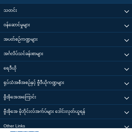
သတင်း
၀န်ဆောင်မှုများ
အပတ်စဉ်ကဏ္ဍများ
အင်္ဂလိပ်သင်ခန်းစာများ
ရေဒီယို
ရုပ်သံအစီအစဉ်နှင့် ဗွီဒီယိုကဏ္ဍများ
ဗွီအိုအေအကြောင်း
ဗွီအိုအေ မိုဘိုင်းလ်အက်ပ်များ ဒေါင်းလုတ်ယူရန်
Other Links