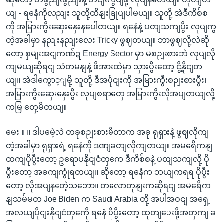
ယျ - ရနေံကိုလညျး သူတို့ထိနျးခြုပျပါမယျ။ သူတို့ အဲဒီကိစ်စ
ကို အမြားကွီးဆှေးနှေးနပေါတယျ။ ရနေံနဲ့ ပတျသကျပွီး လုပျကွ
တဲ့အခါမှာ နညျးနညျးလေး Tricky ဖွဈတယျ။ ဘာဖွဈလို့လဲဆို
တော့ စှမျးအငျကဏ်ဍ Energy Sector မှာ မစဉျးစားဘဲ လုပျလို
ကျမယျဆိုရငျ သံတမနျနဲ့ ဖိအားထဲမှာ သှားပွီးတော့ ငွိ့နိုငျတ
ယျ။ အဲဒါကွောင့ျမို့ သူတို့ ဒီအပိုငျးကို အမြားကွီးစဉျးစားပွီး၊
အမြားကွီးဆှေးနှေးပွီး လုပျစရာတှေ အမြားကွီးလိုအပျတယျလို့
ကမြ တှေ့မိတယျ။
မေး ။ ။ ဒါပမေဲ့လဲ တခုစဉျးစားမိတာက အခု ရုရှားနဲ့ ဖွဈလိုကျ
တဲ့အခါမှာ ရုရှားရဲ့ ရနေံကို ဒဏျခတျလိုကျတယျ။ အမရေိကနျ
ထကျပိုပွီးတော့ ဥရောပနိုငျငံတှကေ ဒီကိစ်စနဲ့ ပတျသကျလို့ ပို
ပွီးတော့ အခကျကွုံရတယျ။ ဆိုတော့ ရနေံက ဘယျကရရ ပိုပွီး
တော့ လိုအပျနတေဲ့သဘော။ တလောတုနျးကဆိုရငျ အမရေိက
နျသမ်မတ Joe Biden က Saudi Arabia တို့ အပါအဝငျ အရှေ့
အလယျပိုငျးနိုငျငံတှကေို ရနေံ ပိုပွီးတော့ ထုတျပေးဖို့အတှကျ ခ