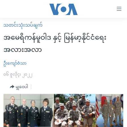
သုံး
ရ
လွယ်ကူ
သတင်းသုံးသပ်ချက်
မူလစာမျက်နှာ
စေ
အမေရိကန်မူဝါဒ နှင့် မြန်မာ့နိုင်ငံရေး
မြန်မာ
သည့်
အလားအလာ
ကမ္ဘာ့သတင်းများ
Link
ဗွီဒီယို
နိုင်ငံတကာ
ဦးကျော်ဇံသာ
များ
သတင်းလွတ်လပ်ခွင့်
အမေရိကန်
၀၆ ဇူလိုင္၊ ၂၀၂၂
ပင်မ
ရပ်ဝန်းတခု လမ်းတခု အလွန်
တရုတ်
အကြောင်းအရာ
မျှဝေပါ
သို့
အင်္ဂလိပ်စာလေ့လာမယ်
အစ္စရေး-ပါလက်စတိုင်း
ကျော်
အပတ်စဉ်ကဏ္ဍများ
အမေရိကန်သုံးအီဒီယံ
ကြည့်
ရေဒီယိုနှင့်ရုပ်သံ အချက်အလက်များ
မကြေးမုံရဲ့ အင်္ဂလိပ်စာ
ရေဒီယို
ရန်
ပင်မ
ရေဒီယို/တီဗွီအစီအစဉ်
ရုပ်ရှင်ထဲက အင်္ဂလိပ်စာ
တီဗွီ