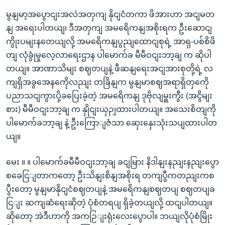
မွနျမာ့အပွောငျးအလဲအတှကျ နိုငျငံတကာ ဖိအားဟာ အငျမတ
နျ အရေးပါတယျ၊ ဒီအတှကျ အမရေိကနျအစိုးရက ဦးဆောငျ
ကွိုးပမျးနတေယျလို့ အမရေိကနျပွညျထောငျစုရဲ့ အာရှ-ပစ်စိဖိ
တျ လုံခွုံမှုလေ့လာရေးဌာန ပါမောက်ခ မီမီဝငျးဘာ့ချ က ဆိုပါ
တယျ။ အာဏာသိမျး စဈတပျနဲ့ ဖီဆနျရေးအငျအားစုတို့ရဲ့ လ
ကျရှိအခွအေနကေိုလညျး တခြိနျက မွနျမာစဈအရာရှိတှကေို
ပညာသငျကွားပို့ခပြေးခဲ့တဲ့ အမရေိကနျ ဒုဗိုလျမှူးကွီး (အငွိမျး
စား) မီမီဝငျးဘာ့ချ က နှိုငျးယှဉျထားပါတယျ။ အသေးစိတျကို
ပါမောက်ခဘာ့ချ နဲ့ ဦးကြောျဇံသာ ဆှေးနှေးသုံးသပျထားပါတ
ယျ။
မေး ။ ။ ပါမောက်ခမီမီဝငျးဘာ့ချ ခငျမြား နိဒါနျးနညျးနညျးပွော
စခေငြျတာကတော့ ဦးသိနျးစိနျအစိုးရ တကျပွီကတညျးကစ
ပွီးတော့ မွနျမာနိုငျငံစဈတပျနဲ့ အမရေိကနျစဈတပျ စဈတပျခ
ငြျး ဆကျဆံရေးဆိုတဲ့ ပုံစံတရပျ ရှိခဲ့တယျလို့ ထငျပါတယျ။
ဆိုတော့ အဲဒီဟာကို အကဉြျးရုံးလေးပွောပါ။ ဘယျလိုပုံစံမြိုး