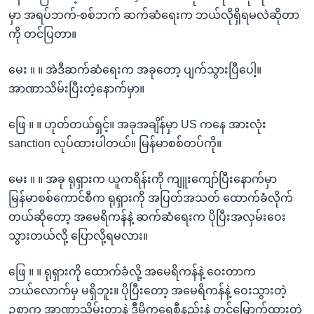
မှာ အရပ်ဘက်-စစ်ဘက် ဆက်ဆံရေးက ဘယ်လိုရှိရမလဲဆိုတာ
ကို တင်ပြတာ။
မေး ။ ။ အဲဒီဆက်ဆံရေးက အခုတော့ ပျက်သွားပြီပေါ့။
အာဏာသိမ်းပြီးတဲ့နောက်မှာ။
ဖြေ ။ ။ ဟုတ်တယ်ရှင့်။ အခုအချိန်မှာ US ကနေ အားလုံး
sanction လုပ်ထားပါတယ်။ မြန်မာစစ်တပ်ကို။
မေး ။ ။ အခု ရုရှားက ယူကရိန်းကို ကျူးကျော်ပြီးနောက်မှာ
မြန်မာစစ်ကောင်စီက ရုရှားကို အပြတ်အသတ် ထောက်ခံလိုက်
တယ်ဆိုတော့ အမေရိကန်နဲ့ ဆက်ဆံရေးက ပိုပြီးအလှမ်းဝေး
သွားတယ်လို့ ပြောလို့ရမလား။
ဖြေ ။ ။ ရုရှားကို ထောက်ခံလို့ အမေရိကန်နဲ့ ဝေးတာက
ဘယ်လောက်မှ မရှိဘူး။ ပိုပြီးတော့ အမေရိကန်နဲ့ ဝေးသွားတဲ့
ဥစ္စာက အာဏာသိမ်းတာနဲ့ ဒီမိုကရေစီနည်းနဲ့ တင်မြှောက်ထားတဲ့