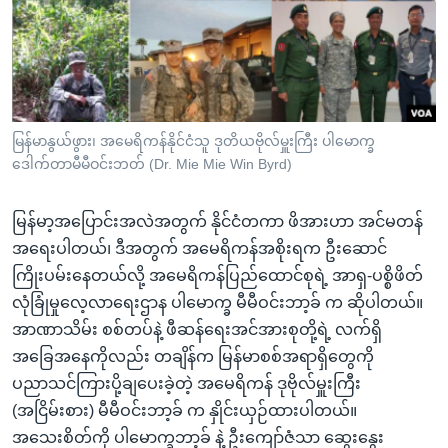
အ
သုတပဒေသာ အင်္ဂလိပ်စာ
ညွန်း
Learning English
စာမျက်နှာ
သို့
ဗွီအိုအေ လူမှုကွန်ယက်များ
ကျော်
ကြည့်
မြန်မာနွယ်ဖွား၊ အမေရိကန်နိုင်ငံသူ ဒုတိယဗိုလ်မှူးကြီး ပါမောက္ခ
ဒေါက်တာမီမီဝင်းဘတ် (Dr. Mie Mie Win Byrd)
ရန်
ဘာသာစကားများ
ရှာဖွေ
မြန်မာ့အပြောင်းအလဲအတွက် နိုင်ငံတကာ ဖိအားဟာ အင်မတန်
ရန်
အရေးပါတယ်၊ ဒီအတွက် အမေရိကန်အစိုးရက ဦးဆောင်
နေရာ
ကြိုးပမ်းနေတယ်လို့ အမေရိကန်ပြည်ထောင်စုရဲ့ အာရှ-ပစ္စိဖိတ်
သို့
လုံခြုံမှုလေ့လာရေးဌာန ပါမောက္ခ မီမီဝင်းဘာ့ခ် က ဆိုပါတယ်။
ကျော်
အာဏာသိမ်း စစ်တပ်နဲ့ ဖီဆန်ရေးအင်အားစုတို့ရဲ့ လက်ရှိ
ရန်
အခြေအနေကိုလည်း တချိန်က မြန်မာစစ်အရာရှိတွေကို
ပညာသင်ကြားပို့ချပေးခဲ့တဲ့ အမေရိကန် ဒုဗိုလ်မှူးကြီး
(အငြိမ်းစား) မီမီဝင်းဘာ့ခ် က နှိုင်းယှဉ်ထားပါတယ်။
အသေးစိတ်ကို ပါမောက္ခဘာ့ခ် နဲ့ ဦးကျော်ဇံသာ ဆွေးနွေး