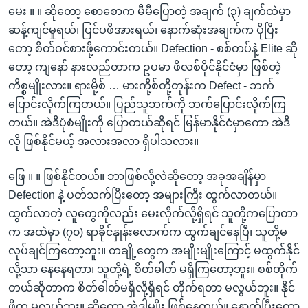
မေး ။ ။ ဆိုတော့ စောစောက မီမီပြောတဲ့ အချက် (၃) ချက်ထဲမှာ
ဆန့်ကျင်မှုရယ်၊ ပြင်ပဖိအားရယ်၊ နောက်ဆုံးအချက်က ပိုပြီး
တော့ စိတ်ဝင်စားဖို့ကောင်းတယ်။ Defection - စစ်တပ်နဲ့ Elite ဆို
တော့ ကျနော် နားလည်တာက ဥပမာ ဖိလစ်ပိုင်နိုင်ငံမှာ ဖြစ်တဲ့
ကိစ္စမျိုးလား။ ရားမို့စ် … မားကို့စ်တို့တုန်းက Defect - ဘက်
ပြောင်းလိုက်ကြတယ်။ ပြည်သူဘက်ကို ဘက်ပြောင်းလိုက်ကြ
တယ်။ အဲဒီပုံစံမျိုးကို ပြောတယ်ဆိုရင် မြန်မာနိုင်ငံမှာကော အဲဒီ
လို ဖြစ်နိုင်မယ့် အလားအလာ ရှိပါသလား။
ဖြေ ။ ။ ဖြစ်နိုင်တယ်။ ဘာဖြစ်လို့လဲဆိုတော့ အခုအချိန်မှာ
Defection နဲ့ ပတ်သက်ပြီးတော့ အများကြီး ထွက်လာတယ်။
ထွက်လာတဲ့ လူတွေကိုလည်း မေးလိုက်လို့ရှိရင် သူတို့ကပြောတာ
က အထဲမှာ (၇၀) ရာခိုင်နှုန်းလောက်က ထွက်ချင်နေပြီ၊ သူတို့မ
လုပ်ချင်ကြတော့ဘူး။ တချို့တွေက အမျိုးမျိုးကြောင့် မထွက်နိုင်
လို့သာ နေနေရတာ၊ သူတို့ရဲ့ စိတ်ဓါတ် မရှိကြတော့ဘူး။ စစ်တိုက်
တယ်ဆိုတာက စိတ်ဓါတ်မရှိလို့ရှိရင် တိုက်ရတာ မလွယ်ဘူး။ နိုင်
ဖို့က မလွယ်ဘူး။ ဆိုတော့ အဲဒါမျိုး ဖြစ်နေတယ်။ နောက်ပြီးတော့