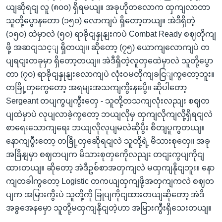
ယျဆိုရငျ လူ (၈၀၀) ရှိရမယျ။ အခုဟိုတလောက ထှကျလာတာ
သူတို့ပွောနတော (၁၅၀) လောကျပဲ ရှိတော့တယျ။ အဲဒီရှိတဲ့
(၁၅၀) ထဲမှာလဲ (၅၀) ရာခိုငျနှုနျးကပဲ Combat Ready စဈတိုကျ
ဖို့ အဆငျသင့ျ ရှိတယျ။ ဆိုတော့ (၇၅) ယောကျလောကျပဲ တ
ပျရငျးတခုမှာ ရှိတော့တယျ။ အဲဒီရှိတဲ့လူတှထေဲမှာလဲ သူတို့ပွော
တာ (၇၀) ရာခိုငျနှုနျးလောကျပဲ လုံးဝမတိုကျခငြျကွတော့ဘူး။
တခြို့တှကွေတော့ အရမျးအသကျကွီးနပွေီ။ ဆိုပါတော့
Sergeant တပျကွပျကွီးတှေ - သူတို့တသကျလုံးလညျး စဈတ
ပျထဲမှာပဲ လုပျလာခဲ့ကွတော့ ဘယျလိုမှ ထှကျလိုကျလို့ရှိရငျလဲ
စာရေးသောကျရေး ဘယျလိုလုပျမလဲဆိုပွီး စိတျပူကွတယျ။
နောကျပွီးတော့ တခြို့တှဆေိုရငျလဲ သူတို့ရဲ့ မိသားစုတှေ။ အခု
အခြိနျမှာ စဈတပျက မိသားစုတှကေိုလညျး တငျးကွပျကိုငျ
ထားတယျ။ ဆိုတော့ အဲဒီဥစ်စာအတှကျလဲ မထှကျနိုငျဘူး။ နော
ကျတခါကွတော့ Logistic တကယျထှကျဖို့အတှကျကလဲ စဈတ
ပျက အမြားကွီးပဲ သူတို့ကို ခြုပျကိုငျထားတယျဆိုတော့ အဲဒီ
အခွအေနမှော သူတို့မထှကျနိုငျတဲ့ဟာ အမြားကွီးရှိသေးတယျ။