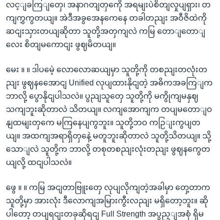
လင့ျခကြျတှေ၊ အနာဂတျတှကေို အရမျးပဲစိတျလှုပျရှား၊ တ
ကျကွှကွတယျ။ အဲဒီအခွအေနကေနေ တခါတညျး အဝီဇိထဲကို
ဆငျးသှားတယျဆိုတာ သူတို့အတှကျလဲ ကမြ တောျတောျ
လေး စိတျမကောငျး ဖွဈမိတယျ။
မေး ။ ။ ဒါပမေဲ့ လောလောဆယျမှာ သူတို့ကို တစညျးတလုံးတ
ညျး ဖွဈနအေောငျ Unified လုပျထားနိုငျတဲ့ အဓိကအခကြျက
ဘာလို့ ပွောနိုငျပါသလဲ။ ပွညျသူတှေ သူတို့ကို မကွိုကျမနှဈ
သကျဘူးဆိုတာလဲ သိတယျ။ လကျအောကျက တပျမတောျဝ
နျထမျးတှကေ မကြနေပျကွဘူး။ သူတို့ဘဝ ကဉြျးကွပျတ
ယျ။ အထကျအရာရှိတှနေဲ့ မတူဘူးဆိုတာလဲ သူတို့သိတယျ။ သို့
သောျလဲ သူတို့က ဘာလို့ တစုတစညျးလုံးတညျး ဖွဈနကွေတ
ယျလို့ ထငျပါသလဲ။
ဖွေ ။ ။ ကမြ အငျတာဗြူးတှေ လုပျလိုကျတဲ့အခါမှာ တှေ့တာက
သူတို့မှာ အားလုံး ဒီလောကျအမြားကွီးလညျး မရှိတော့ဘူး။ ဆို
ပါတော့ တပျရငျးတခုဆိုရငျ Full Strength အပွည့ျအစုံ ရှိမ