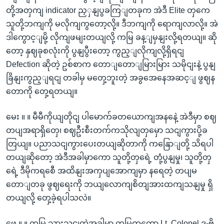
တို့အတှကျ indicator ညှှနျပွခကြျတခုက အဲဒီ Elite တှကေ
သူတို့ဘကျကို မလိုကျကွတော့လို့။ ဒီဘကျကို ရောကျလာလို့။ အဲ
ဒါကွောင့ျမို့ လိုကျဖမျးတယျလို့ ကမြ ခန့ျမှနျးလို့ရတယျ။ ဆို
တော့ နှဈခုစလုံးကို ပွနျပွီးတော့ ကွည့ျလိုကျလို့ရှိရငျ
Defection ဆိုတဲ့ ဥစ်စာက တောျတောျမြားမြား သမိုငျးနဲ့ ပွနျ
ခြိနျးကွည့ျရငျ တခါမှ မတှေ့ဘူးတဲ့ အခွအေနေအဆင့ျ ဖွဈန
တောကို တှေ့ရတယျ။
မေး ။ ။ မီမီကိုယျတိုငျ ပါမောက်ခတယောကျအနနေဲ့ အဲဒီမှာ စဈ
တပျအရာရှိတှေ၊ စဈဦးစီးတက်ကသိုလျတှမှော သငျကွားပို့ခ
တြယျ။ ပညာသငျကွားပေးတယျဆိုတာကို ကနြောျတို့ သိရပါ
တယျဆိုတော့ အဲဒီအခါမှာကော သူတို့တှရေဲ့ တုံ့ပွနျမှု၊ သူတို့တှ
ရေဲ့ ဒီမိုကရစေီ အထိနျးအကှပျအောကျမှာ နရေတဲ့ တပျမ
တောျတခု ဖွဈရေးကို ဘယျလောကျစိတျအားထကျသနျမှု ရှိ
တယျလို့ တှေ့ခဲ့ရပါသလဲ။
ဖွေ ။ ။ ကမြ သှားသငျတဲ့အခါမှာ ကမြကတော့ Lt. Colonel ဒု-ဗို