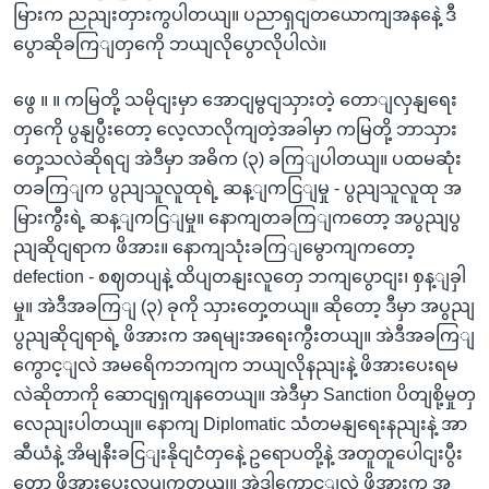
မြားက ညညျးတှားကွပါတယျ။ ပညာရှငျတယောကျအနနေဲ့ ဒီ
ပွောဆိုခကြျတှကေို ဘယျလိုပွောလိုပါလဲ။
ဖွေ ။ ။ ကမြတို့ သမိုငျးမှာ အောငျမွငျသှားတဲ့ တောျလှနျရေး
တှကေို ပွနျပွီးတော့ လေ့လာလိုကျတဲ့အခါမှာ ကမြတို့ ဘာသှား
တှေ့သလဲဆိုရငျ အဲဒီမှာ အဓိက (၃) ခကြျပါတယျ။ ပထမဆုံး
တခကြျက ပွညျသူလူထုရဲ့ ဆန့ျကငြျမှု - ပွညျသူလူထု အ
မြားကွီးရဲ့ ဆန့ျကငြျမှု။ နောကျတခကြျကတော့ အပွညျပွ
ညျဆိုငျရာက ဖိအား။ နောကျသုံးခကြျမွောကျကတော့
defection - စဈတပျနဲ့ ထိပျတနျးလူတှေ ဘကျပွောငျး၊ စှန့ျခှါ
မှု။ အဲဒီအခကြျ (၃) ခုကို သှားတှေ့တယျ။ ဆိုတော့ ဒီမှာ အပွညျ
ပွညျဆိုငျရာရဲ့ ဖိအားက အရမျးအရေးကွီးတယျ။ အဲဒီအခကြျ
ကွောင့ျလဲ အမရေိကဘကျက ဘယျလိုနညျးနဲ့ ဖိအားပေးရမ
လဲဆိုတာကို ဆောငျရှကျနတေယျ။ အဲဒီမှာ Sanction ပိတျစို့မှုတှ
လေညျးပါတယျ။ နောကျ Diplomatic သံတမနျရေးနညျးနဲ့ အာ
ဆီယံနဲ့ အိမျနီးခငြျးနိုငျငံတှနေဲ့ ဥရောပတို့နဲ့ အတူတူပေါငျးပွီး
တော့ ဖိအားပေးလုပျကွတယျ။ အဲဒါကွောင့ျလဲ ဖိအားက အ