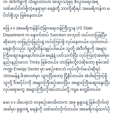
က အဲဒီကိစ္စကို သိချင်တာပါ။ အထူးသဖြင့် စီးပွားရေးအရ
ဒဏ်ခတ်ပိတ်စို့တဲ့နေရာမှာ ရေနံတို့ ဘာတို့ဆိုရင် အမေရိကန်က မ
ပိတ်စို့ဘူး ဖြစ်နေတယ်။
ဖြေ ။ ။ အမေရိကန်နိုင်ငံခြားရေးဝန်ကြီးဌာန US State
Department က နောက်ထပ် Sanction တသုတ် ထပ်လာပြန်ပြီ။
ဆိုတော့ တဖြည်းဖြည်းနဲ့ တင်းကြပ်ဖို့ လုပ်နေတယ်။ ဟုတ်တယ် -
ရေနံကိုလည်း သူတို့ထိန်းချုပ်ပါမယ်။ သူတို့ အဲဒီကိစ္စကို အများ
ကြီးဆွေးနွေးနေပါတယ်။ ရေနံနဲ့ ပတ်သက်ပြီး လုပ်ကြတဲ့အခါမှာ
နည်းနည်းလေး Tricky ဖြစ်တယ်။ ဘာဖြစ်လို့လဲဆိုတော့ စွမ်းအင်
ကဏ္ဍ Energy Sector မှာ မစဉ်းစားဘဲ လုပ်လိုက်မယ်ဆိုရင်
သံတမန်နဲ့ ဖိအားထဲမှာ သွားပြီးတော့ ငြိ့နိုင်တယ်။ အဲဒါကြောင့်မို့
သူတို့ ဒီအပိုင်းကို အများကြီးစဉ်းစားပြီး၊ အများကြီးဆွေးနွေးပြီး
လုပ်စရာတွေ အများကြီးလိုအပ်တယ်လို့ ကျမ တွေ့မိတယ်။
မေး ။ ။ ဒါပေမဲ့လဲ တခုစဉ်းစားမိတာက အခု ရုရှားနဲ့ ဖြစ်လိုက်တဲ့
အခါမှာ ရုရှားရဲ့ ရေနံကို ဒဏ်ခတ်လိုက်တယ်။ အမေရိကန်ထက်ပို