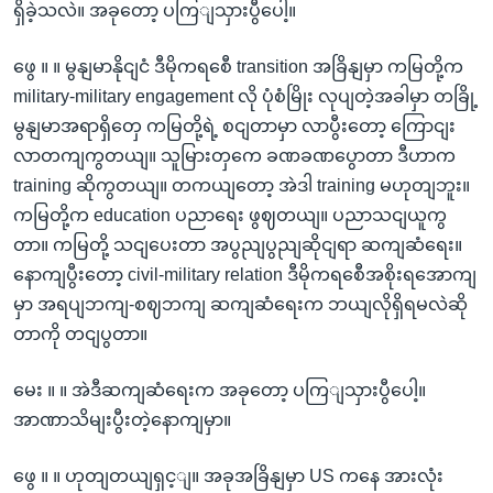
ရှိခဲ့သလဲ။ အခုတော့ ပကြျသှားပွီပေါ့။
ဖွေ ။ ။ မွနျမာနိုငျငံ ဒီမိုကရစေီ transition အခြိနျမှာ ကမြတို့က
military-military engagement လို ပုံစံမြိုး လုပျတဲ့အခါမှာ တခြို့
မွနျမာအရာရှိတှေ ကမြတို့ရဲ့ စငျတာမှာ လာပွီးတော့ ကြောငျး
လာတကျကွတယျ။ သူမြားတှကေ ခဏခဏပွောတာ ဒီဟာက
training ဆိုကွတယျ။ တကယျတော့ အဲဒါ training မဟုတျဘူး။
ကမြတို့က education ပညာရေး ဖွဈတယျ။ ပညာသငျယူကွ
တာ။ ကမြတို့ သငျပေးတာ အပွညျပွညျဆိုငျရာ ဆကျဆံရေး။
နောကျပွီးတော့ civil-military relation ဒီမိုကရစေီအစိုးရအောကျ
မှာ အရပျဘကျ-စဈဘကျ ဆကျဆံရေးက ဘယျလိုရှိရမလဲဆို
တာကို တငျပွတာ။
မေး ။ ။ အဲဒီဆကျဆံရေးက အခုတော့ ပကြျသှားပွီပေါ့။
အာဏာသိမျးပွီးတဲ့နောကျမှာ။
ဖွေ ။ ။ ဟုတျတယျရှင့ျ။ အခုအခြိနျမှာ US ကနေ အားလုံး