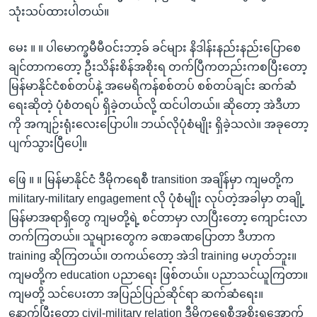
သုံးသပ်ထားပါတယ်။
မေး ။ ။ ပါမောက္ခမီမီဝင်းဘာ့ခ် ခင်များ နိဒါန်းနည်းနည်းပြောစေ
ချင်တာကတော့ ဦးသိန်းစိန်အစိုးရ တက်ပြီကတည်းကစပြီးတော့
မြန်မာနိုင်ငံစစ်တပ်နဲ့ အမေရိကန်စစ်တပ် စစ်တပ်ချင်း ဆက်ဆံ
ရေးဆိုတဲ့ ပုံစံတရပ် ရှိခဲ့တယ်လို့ ထင်ပါတယ်။ ဆိုတော့ အဲဒီဟာ
ကို အကျဉ်းရုံးလေးပြောပါ။ ဘယ်လိုပုံစံမျိုး ရှိခဲ့သလဲ။ အခုတော့
ပျက်သွားပြီပေါ့။
ဖြေ ။ ။ မြန်မာနိုင်ငံ ဒီမိုကရေစီ transition အချိန်မှာ ကျမတို့က
military-military engagement လို ပုံစံမျိုး လုပ်တဲ့အခါမှာ တချို့
မြန်မာအရာရှိတွေ ကျမတို့ရဲ့ စင်တာမှာ လာပြီးတော့ ကျောင်းလာ
တက်ကြတယ်။ သူများတွေက ခဏခဏပြောတာ ဒီဟာက
training ဆိုကြတယ်။ တကယ်တော့ အဲဒါ training မဟုတ်ဘူး။
ကျမတို့က education ပညာရေး ဖြစ်တယ်။ ပညာသင်ယူကြတာ။
ကျမတို့ သင်ပေးတာ အပြည်ပြည်ဆိုင်ရာ ဆက်ဆံရေး။
နောက်ပြီးတော့ civil-military relation ဒီမိုကရေစီအစိုးရအောက်