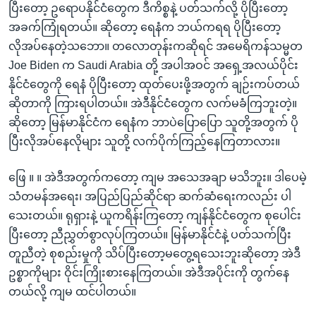
ပြီးတော့ ဥရောပနိုင်ငံတွေက ဒီကိစ္စနဲ့ ပတ်သက်လို့ ပိုပြီးတော့
အခက်ကြုံရတယ်။ ဆိုတော့ ရေနံက ဘယ်ကရရ ပိုပြီးတော့
လိုအပ်နေတဲ့သဘော။ တလောတုန်းကဆိုရင် အမေရိကန်သမ္မတ
Joe Biden က Saudi Arabia တို့ အပါအဝင် အရှေ့အလယ်ပိုင်း
နိုင်ငံတွေကို ရေနံ ပိုပြီးတော့ ထုတ်ပေးဖို့အတွက် ချဉ်းကပ်တယ်
ဆိုတာကို ကြားရပါတယ်။ အဲဒီနိုင်ငံတွေက လက်မခံကြဘူးတဲ့။
ဆိုတော့ မြန်မာနိုင်ငံက ရေနံက ဘာပဲပြောပြော သူတို့အတွက် ပို
ပြီးလိုအပ်နေလိုများ သူတို့ လက်ပိုက်ကြည့်နေကြတာလား။
ဖြေ ။ ။ အဲဒီအတွက်ကတော့ ကျမ အသေအချာ မသိဘူး။ ဒါပေမဲ့
သံတမန်အရေး၊ အပြည်ပြည်ဆိုင်ရာ ဆက်ဆံရေးကလည်း ပါ
သေးတယ်။ ရုရှားနဲ့ ယူကရိန်းကြတော့ ကျန်နိုင်ငံတွေက စုပေါင်း
ပြီးတော့ ညီညွှတ်စွာလုပ်ကြတယ်။ မြန်မာနိုင်ငံနဲ့ ပတ်သက်ပြီး
တူညီတဲ့ စုစည်းမှုကို သိပ်ပြီးတော့မတွေ့ရသေးဘူးဆိုတော့ အဲဒီ
ဥစ္စာကိုများ ဝိုင်းကြိုးစားနေကြတယ်။ အဲဒီအပိုင်းကို တွက်နေ
တယ်လို့ ကျမ ထင်ပါတယ်။