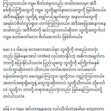
ကြသွားတယ်။ ကျမ စိတ်ထဲမှာလည်း တခါတလေမှာ အဲဒီ
စစ်ဗိုလ်ကြီးတွေကို ကျမ သူတို့မျက်နှာလေးတွေကို မြင်မိတယ်။
အဲဒီအချိန်မှာ သူတို့ရဲ့ မျှော်လင့်ချက်တွေ၊ အနာဂတ်တွေကို
အရမ်းပဲစိတ်လှုပ်ရှား၊ တက်ကြွကြတယ်။ အဲဒီအခြေအနေကနေ
တခါတည်း အဝီဇိထဲကို ဆင်းသွားတယ်ဆိုတာ သူတို့အတွက်လဲ
ကျမ တော်တော်လေး စိတ်မကောင်း ဖြစ်မိတယ်။
မေး ။ ။ ဒါပေမဲ့ လောလောဆယ်မှာ သူတို့ကို တစည်းတလုံး
တည်း ဖြစ်နေအောင် Unified လုပ်ထားနိုင်တဲ့ အဓိကအချက်က
ဘာလို့ ပြောနိုင်ပါသလဲ။ ပြည်သူတွေ သူတို့ကို မကြိုက်မနှစ်
သက်ဘူးဆိုတာလဲ သိတယ်။ လက်အောက်က တပ်မတော်
ဝန်ထမ်းတွေက မကျေနပ်ကြဘူး။ သူတို့ဘဝ ကျဉ်းကြပ်တယ်။
အထက်အရာရှိတွေနဲ့ မတူဘူးဆိုတာလဲ သူတို့သိတယ်။ သို့သော်
လဲ သူတို့က ဘာလို့ တစုတစည်းလုံးတည်း ဖြစ်နေကြတယ်လို့
ထင်ပါသလဲ။
ဖြေ ။ ။ ကျမ အင်တာဗျူးတွေ လုပ်လိုက်တဲ့အခါမှာ တွေ့တာက