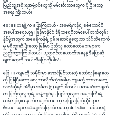
ပြည်သူ့အစိုးရအဖွဲ့ဝင်တွေကို ဖမ်းဆီးတာတွေက ပိုပြီးတော့
အရေးကြီးတယ်။
မေး ။ ။ တချို့က ပြောကြတယ် - အမေရိကန်ရဲ့ စစ်ကောင်စီ
အပေါ် အရေးယူမှု၊ မြန်မာနိုင်ငံ ဒီမိုကရေစီလမ်းပေါ် တက်လှမ်း
နိုင်ဖို့အတွက် အမေရိကန်ရဲ့ စွမ်းဆောင်မှုတွေဟာ သိပ်ထိရောက်
မှု မရှိဘူးဆိုပြီးတော့ မြန်မာပြည်သူ တော်တော်များများက
ညည်းတွားကြပါတယ်။ ပညာရှင်တယောက်အနေနဲ့ ဒီပြောဆို
ချက်တွေကို ဘယ်လိုပြောလိုပါလဲ။
ဖြေ ။ ။ ကျမတို့ သမိုင်းမှာ အောင်မြင်သွားတဲ့ တော်လှန်ရေးတွေ
ကို ပြန်ပြီးတော့ လေ့လာလိုက်တဲ့အခါမှာ ကျမတို့ ဘာသွားတွေ့
သလဲဆိုရင် အဲဒီမှာ အဓိက (၃) ချက်ပါတယ်။ ပထမဆုံးတချက်
က ပြည်သူလူထုရဲ့ ဆန့်ကျင်မှု - ပြည်သူလူထု အများကြီးရဲ့
ဆန့်ကျင်မှု။ နောက်တချက်ကတော့ အပြည်ပြည်ဆိုင်ရာက
ဖိအား။ နောက်သုံးချက်မြောက်ကတော့ defection - စစ်တပ်နဲ့
ထိပ်တန်းလူတွေ ဘက်ပြောင်း၊ စွန့်ခွါမှု။ အဲဒီအချက် (၃) ခုကို