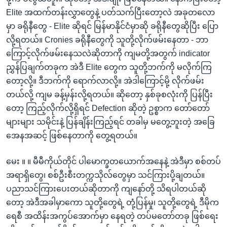
Elite အထက်တန်းလွှာတွေနဲ့ ပတ်သက်ပြီးတော့လဲ အခုတလော
မှာ ခရိုနီတွေ - Elite ဆိုရင် မြန်မာနိုင်ငံမှာဆို ခရိုနီတွေဆိုပြီး ပြော
လို့ရတယ်။ Cronies ခရိုနီတွေကို သူတို့လိုက်ဖမ်းနေတာ - ဘာ
ကြောင့်လိုက်ဖမ်းနေသလဲဆိုတာကို ကျမတို့အတွက် indicator
ညွှန်ပြချက်တခုက အဲဒီ Elite တွေက သူတို့ဘက်ကို မလိုက်ကြ
တော့လို့။ ဒီဘက်ကို ရောက်လာလို့။ အဲဒါကြောင့်မို့ လိုက်ဖမ်း
တယ်လို့ ကျမ ခန့်မှန်းလို့ရတယ်။ ဆိုတော့ နှစ်ခုစလုံးကို ပြန်ပြီး
တော့ ကြည့်လိုက်လို့ရှိရင် Defection ဆိုတဲ့ ဥစ္စာက တော်တော်
များများ သမိုင်းနဲ့ ပြန်ချိန်းကြည့်ရင် တခါမှ မတွေ့ဘူးတဲ့ အခြေ
အေနအဆင့် ဖြစ်နေတာကို တွေ့ရတယ်။
မေး ။ ။ မီမီကိုယ်တိုင် ပါမောက္ခတယောက်အနေနဲ့ အဲဒီမှာ စစ်တပ်
အရာရှိတွေ၊ စစ်ဦးစီးတက္ကသိုလ်တွေမှာ သင်ကြားပို့ချတယ်။
ပညာသင်ကြားပေးတယ်ဆိုတာကို ကျနော်တို့ သိရပါတယ်ဆို
တော့ အဲဒီအခါမှာကော သူတို့တွေရဲ့ တုံ့ပြန်မှု၊ သူတို့တွေရဲ့ ဒီမိုက
ရေစီ အထိန်းအကွပ်အောက်မှာ နေရတဲ့ တပ်မတော်တခု ဖြစ်ရေး