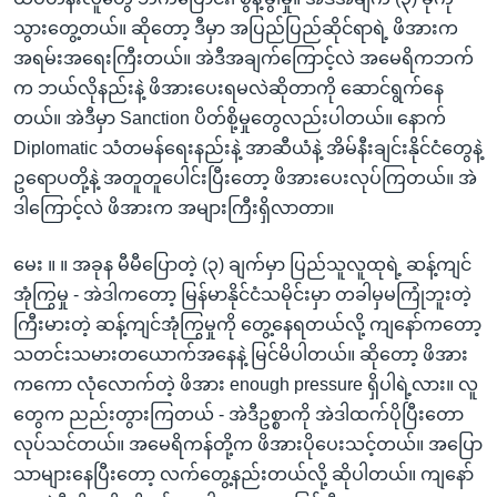
သွားတွေ့တယ်။ ဆိုတော့ ဒီမှာ အပြည်ပြည်ဆိုင်ရာရဲ့ ဖိအားက
အရမ်းအရေးကြီးတယ်။ အဲဒီအချက်ကြောင့်လဲ အမေရိကဘက်
က ဘယ်လိုနည်းနဲ့ ဖိအားပေးရမလဲဆိုတာကို ဆောင်ရွက်နေ
တယ်။ အဲဒီမှာ Sanction ပိတ်စို့မှုတွေလည်းပါတယ်။ နောက်
Diplomatic သံတမန်ရေးနည်းနဲ့ အာဆီယံနဲ့ အိမ်နီးချင်းနိုင်ငံတွေနဲ့
ဥရောပတို့နဲ့ အတူတူပေါင်းပြီးတော့ ဖိအားပေးလုပ်ကြတယ်။ အဲ
ဒါကြောင့်လဲ ဖိအားက အများကြီးရှိလာတာ။
မေး ။ ။ အခုန မီမီပြောတဲ့ (၃) ချက်မှာ ပြည်သူလူထုရဲ့ ဆန့်ကျင်
အုံကြွမှု - အဲဒါကတော့ မြန်မာနိုင်ငံသမိုင်းမှာ တခါမှမကြုံဘူးတဲ့
ကြီးမားတဲ့ ဆန့်ကျင်အုံကြွမှုကို တွေ့နေရတယ်လို့ ကျနော်ကတော့
သတင်းသမားတယောက်အနေနဲ့ မြင်မိပါတယ်။ ဆိုတော့ ဖိအား
ကကော လုံလောက်တဲ့ ဖိအား enough pressure ရှိပါရဲ့လား။ လူ
တွေက ညည်းတွားကြတယ် - အဲဒီဥစ္စာကို အဲဒါထက်ပိုပြီးတော
လုပ်သင်တယ်။ အမေရိကန်တို့က ဖိအားပိုပေးသင့်တယ်။ အပြော
သာများနေပြီးတော့ လက်တွေ့နည်းတယ်လို့ ဆိုပါတယ်။ ကျနော်