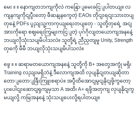
မေး ။ ။ နောကျတဘကျကိုလဲ ကနြောျမေးခငြျပါတယျ။ လ
ကျနကျကိုငျပွီးတော့ ဖီဆနျနကွေတဲ့ EAOs တိုငျးရငျးသားတပျ
တှနေဲ့ PDFs ပွညျသူ့ကာကှယျရေးတပျတှေ - သူတို့တှရေဲ့ အငျ
အားကိုရော စဈရေးကြှမျးကငြျတဲ့ ပုဂ်ဂိုလျတယောကျအနနေဲ့
ဘယျလိုသုံးသပျမိပါသလဲ။ သူတို့ရဲ့ ညီညှတျမှု Unity, Strength
တှကေို မီမီ ဘယျလိုသုံးသပျမိပါသလဲ။
ဖွေ ။ ။ ဆရာမတယောကျအနနေဲ့ သူတို့ကို B+ အတှေ့အကွုံ မရှိ၊
Training လညျးမရှိဘဲနဲ့ ဒီလောကျအထိ လုပျနိုငျတယျဆိုတာ
တောျတောျခြီးကြူးစရာပဲ။ အပွီထိအောငျမွငျနိုငျဖို့ကွတော့
ပူးပေါငျးဆောငျရှကျမှသာ A အထိ၊ A+ ရဖို့အတှကျ လုပျနိုငျကွ
မယျလို့ ကမြအနနေဲ့ သုံးသပျပေးလို့ရပါတယျ။