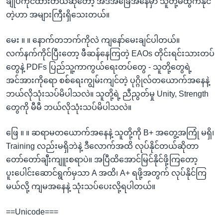
ချုပ်ကိုင်ထားတယ်ဆိုတော့ အဲဒီအခြေအနေမှာ သူတို့မထွက်နိုင်
တဲ့ဟာ အများကြီးရှိသေးတယ်။
မေး ။ ။ နောက်တဘက်ကိုလဲ ကျနော်မေးချင်ပါတယ်။
လက်နက်ကိုင်ပြီးတော့ ဖီဆန်နေကြတဲ့ EAOs တိုင်းရင်းသားတပ်
တွေနဲ့ PDFs ပြည်သူ့ကာကွယ်ရေးတပ်တွေ - သူတို့တွေရဲ့
အင်အားကိုရော စစ်ရေးကျွမ်းကျင်တဲ့ ပုဂ္ဂိုလ်တယောက်အနေနဲ့
ဘယ်လိုသုံးသပ်မိပါသလဲ။ သူတို့ရဲ့ ညီညွတ်မှု Unity, Strength
တွေကို မီမီ ဘယ်လိုသုံးသပ်မိပါသလဲ။
ဖြေ ။ ။ ဆရာမတယောက်အနေနဲ့ သူတို့ကို B+ အတွေ့အကြုံ မရှိ၊
Training လည်းမရှိဘဲနဲ့ ဒီလောက်အထိ လုပ်နိုင်တယ်ဆိုတာ
တော်တော်ချီးကျူးစရာပဲ။ အပြီထိအောင်မြင်နိုင်ဖို့ကြတော့
ပူးပေါင်းဆောင်ရွက်မှသာ A အထိ၊ A+ ရဖို့အတွက် လုပ်နိုင်ကြ
မယ်လို့ ကျမအနေနဲ့ သုံးသပ်ပေးလို့ရပါတယ်။
==Unicode===