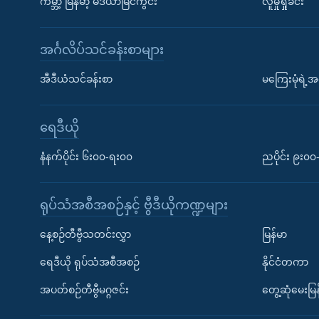
ကမ္ဘာ့ မြန်မာ့ မီဒီယာမြင်ကွင်း
လူမှုရှုခင်း
အင်္ဂလိပ်သင်ခန်းစာများ
အီဒီယံသင်ခန်းစာ
မကြေးမုံရဲ့အင
ရေဒီယို
နံနက်ပိုင်း ၆း၀၀-ရး၀၀
ညပိုင်း ၉း၀
ရုပ်သံအစီအစဉ်နှင့် ဗွီဒီယိုကဏ္ဍများ
နေ့စဉ်တီဗွီသတင်းလွှာ
မြန်မာ
ရေဒီယို ရုပ်သံအစီအစဉ်
နိုင်ငံတကာ
အပတ်စဉ်တီဗွီမဂ္ဂဇင်း
တွေ့ဆုံမေးမြန