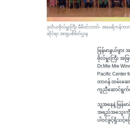
ဒုတိယဗိုလ်မှူးကြီး မီမီဝင်းဘတ်- အမေရိကန်ကာ
ဆိုင်ရာ အာရှပစိဖိတ်ဌာန
မြန်မာနွယ်ဖွာ
ဗိုလ်မှူးကြီး 
Dr.Mie Mie Wi
Pacific Center 
တာဝန် ထမ်းဆောင်
ကူညီဆောင်ရွက်ပ
သူ့အနေနဲ့ မြန်မ
အရည်အသွေးကို အကဲ
ပါဝင်ခွင့်ရှိသင