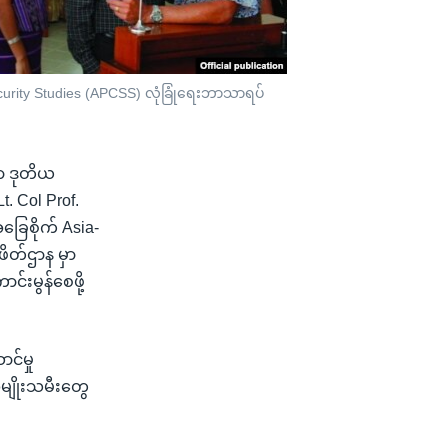
curity Studies (APCSS) လုံခြုံရေးဘာသာရပ်
ာ ဒုတိယ
. Col Prof.
ြေစိုက် Asia-
ဖိတ်ဌာန မှာ
်းမွန်စေဖို့
င်မှု
 အမျိုးသမီးတွေ