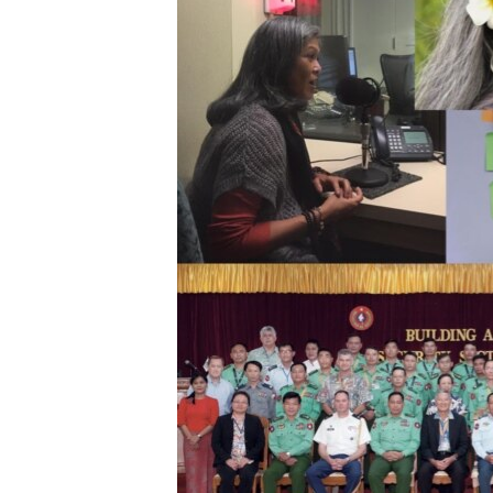
သုတပဒေသာ အင်္ဂလိပ်စာ
အ
ညွန်း
စာမျက်နှာ
သို့
ကျော်
ကြည့်
ရန်
ရှာဖွေ
ရန်
နေရာ
သို့
ကျော်
ရန်