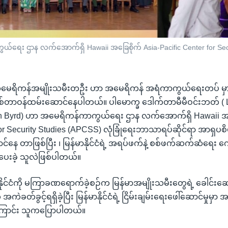
ကွယ်ရေး ဌာန လက်အောက်ရှိ Hawaii အခြေစိုက် Asia-Pacific Center for Se
း အမေရိကန်အမျိုးသမီးတဦး ဟာ အမေရိကန် အရံကာကွယ်ရေးတပ် မှ
အဖြစ်တာဝန်ထမ်းဆောင်နေပါတယ်။ ပါမောက္ခ ဒေါက်တာမီမီဝင်းဘတ် ( Lt
nn Byrd) ဟာ အမေရိကန်ကာကွယ်ရေး ဌာန လက်အောက်ရှိ Hawaii အခ
for Security Studies (APCSS) လုံခြုံရေးဘာသာရပ်ဆိုင်ရာ အာရှပစိ
နေ တာဖြစ်ပြီး ၊ မြန်မာနိုင်ငံရဲ့ အရပ်ဖက်နဲ့ စစ်ဖက်ဆက်ဆံရေး ကောင
ေးခဲ့ သူလဲဖြစ်ပါတယ်။
ာနိုင်ငံကို မကြာခဏရောက်ခဲ့စဉ်က မြန်မာအမျိုးသမီးတွေရဲ့ ခေါင်းဆော
ခတ်ခွင့်ရရှိခဲ့ပြီး မြန်မာနိုင်ငံရဲ့ ငြိမ်းချမ်းရေးဖေါ်ဆောင်မှုမှာ
့်ကြောင်း သူကပြောပါတယ်။