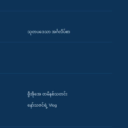
သုတပဒေသာ အင်္ဂလိပ်စာ
ဗွီအိုအေ တမိနစ်သတင်း
နော်သဇင်ရဲ့ Vlog