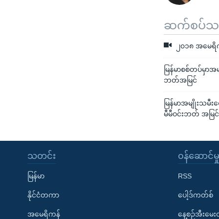
ဆက်စပ်သတင
၂၀၁၈ အမေရိကန်န
မြန်မာစစ်တပ်မှာအမ
ဘတ်အမြင်
မြန်မာအမျိုးသမီးတွေ
မီမီဝင်းဘတ် အမြင
သတင်း
၀န်ဆောင်မှ
မြန်မာ
RSS
နိုင်ငံတကာ
ပေါ့ဒ်ကတ်စ်
အမေရိကန်
နေ့စဉ်အီးမေ