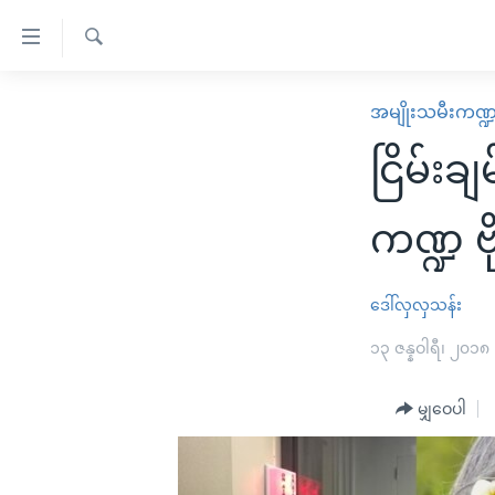
သုံး
ရ
ရှာဖွေ
လွယ်ကူ
မူလစာမျက်နှာ
အမျိုးသမီးကဏ္
ရ
စေ
မြန်မာ
လာ
ငြိမ်းခ
သည့်
ဒ်
ကမ္ဘာ့သတင်းများ
Link
ဗွီဒီယို
နိုင်ငံတကာ
ကဏ္ဍ ဗိ
များ
သတင်းလွတ်လပ်ခွင့်
အမေရိကန်
ပင်မ
ရပ်ဝန်းတခု လမ်းတခု အလွန်
တရုတ်
ဒေါ်လှလှသန်း
အကြောင်းအရာ
အင်္ဂလိပ်စာလေ့လာမယ်
အစ္စရေး-ပါလက်စတိုင်း
၁၃ ဇန္နဝါရီ၊ ၂၀၁၈
သို့
အပတ်စဉ်ကဏ္ဍများ
အမေရိကန်သုံးအီဒီယံ
ကျော်
မျှဝေပါ
ကြည့်
ရေဒီယိုနှင့်ရုပ်သံ အချက်အလက်များ
မကြေးမုံရဲ့ အင်္ဂလိပ်စာ
ရေဒီယို
ရန်
ရေဒီယို/တီဗွီအစီအစဉ်
ရုပ်ရှင်ထဲက အင်္ဂလိပ်စာ
တီဗွီ
ပင်မ