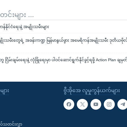
်းများ ...
ိုင်ငံရေးနဲ့ အမျိုးသမီးများ
ျိုးသမီးတွေရဲ့ အခန်းကဏ္ဍ မြန်မာနွယ်ဖွား အမေရိကန်အမျိုးသမီး ဒုတိယဗိုလ်မှူ
 ငြိမ်းချမ်းရေးနဲ့ လုံခြုံရေးမှာ ပါဝင်ဆောင်ရွက်နိုင်ခွင့်ရဖို့ Action Plan ချမှတ
်
ုများ
ဗွီအိုအေ လူမှုကွန်ယက်များ
းလ်သတင်းလွှာ