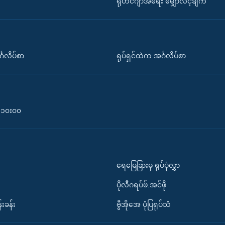
ရိုဟင်ဂျာအရေး မျှော်လင့်ချက်
်္ဂလိပ်စာ
ရုပ်ရှင်ထဲက အင်္ဂလိပ်စာ
၀-၁၀း၀၀
ရေမြေခြားမှ ရုပ်ပုံလွှာ
ပိုလီဂရပ်ဖ်.အင်ဖို
်းခန်း
ဗွီအိုအေ ပုံပြရုပ်သံ