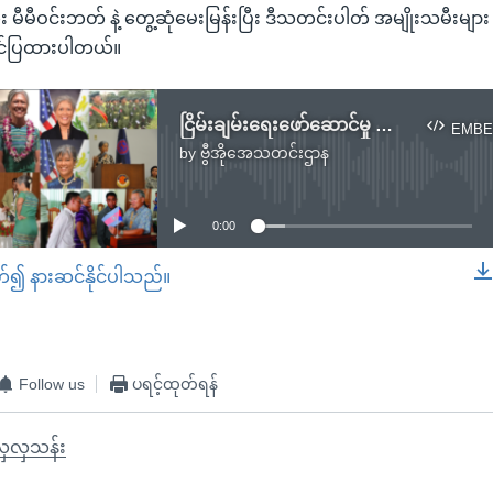
ီး မီမီဝင်းဘတ် နဲ့ တွေ့ဆုံမေးမြန်းပြီး ဒီသတင်းပါတ် အမျိုးသမီးများ
်ပြထားပါတယ်။
ငြိမ်းချမ်းရေးဖော်ဆောင်မှု အမျိုးသမီးတွေရဲ့ကဏ္ဍ အပေါ် ဗိုလ်မှူးမီမီဝင်းဘတ် အမြင်
EMBE
by
ဗွီအိုအေသတင်းဌာန
No media source currently available
0:00
တ်၍ နားဆင်နိုင်ပါသည်။
EMBED
Follow us
ပရင့်ထုတ်ရန်
လှလှသန်း