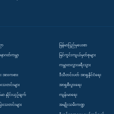
ပညာ
မြန်မာပြည်မှပေးစာ
အနာဂတ်ကမ္ဘာ
မြင်ကွင်းကျယ်မှတ်စုများ
ကမ္ဘာတလွှားခရီးသွား
း အားကစား
ဒီသီတင်းပတ် အာရှနိုင်ငံရေး
ားသတင်းများ
အာရှစီးပွားရေး
်မာ နှိုင်းယှဉ်ချက်
ကျန်းမာရေး
ပြားသတင်းများ
အမျိုးသမီးကဏ္ဍ