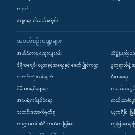
တရုတ်
အစ္စရေး-ပါလက်စတိုင်း
အပတ်စဉ်ကဏ္ဍများ
အယ်ဒီတာနဲ့ ဆွေးနွေးခန်း
သိပ္ပံနဲ့နည်း
ဒီမိုကရေစီ၊ လူ့အခွင့်အရေးနှင့် ခေတ်ပြိုင်ကမ္ဘာ
ဥတုရာသီနဲ့ 
သတင်းသုံးသပ်ချက်
စီးပွားရေး
ဒီမိုကရေစီရေးရာ
တပတ်အတွင်
အမေရိကန်နိုင်ငံရေး
လယ်ယာစီးပွ
သတင်းထောက်မှတ်စု
ယူကရိန်း၊ မြန
ကမ္ဘာ့သတင်းမီဒီယာထဲက မြန်မာ
ထူးခြားဆန်း