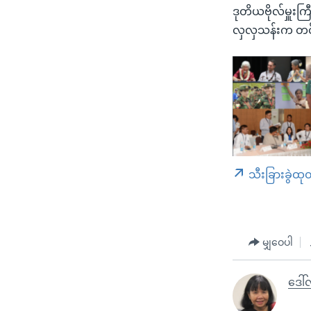
ဒုတိယဗိုလ်မှူးကြ
လှလှသန်းက တင
သီးခြားခွဲထု
မျှဝေပါ
ဒေါ်