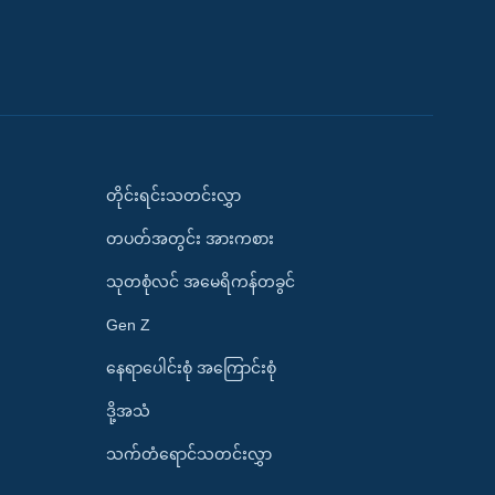
တိုင်းရင်းသတင်းလွှာ
တပတ်အတွင်း အားကစား
သုတစုံလင် အမေရိကန်တခွင်
Gen Z
နေရာပေါင်းစုံ အကြောင်းစုံ
ဒို့အသံ
သက်တံရောင်သတင်းလွှာ