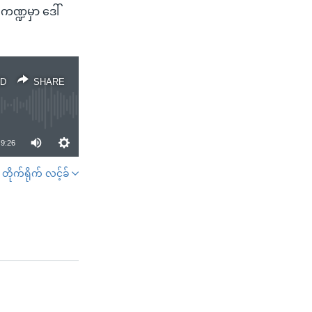
 ကဏ္ဍမှာ ဒေါ်
D
SHARE
9:26
တိုက်ရိုက် လင့်ခ်
SHARE