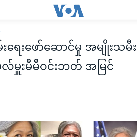
ဍ
ျမ်းရေးဖော်ဆောင်မှု အမျိုးသမီ
ုလ်မှူးမီမီဝင်းဘတ် အမြင်