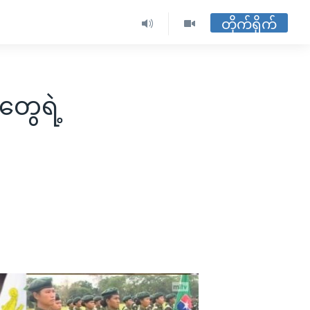
တိုက်ရိုက်
းတွေရဲ့