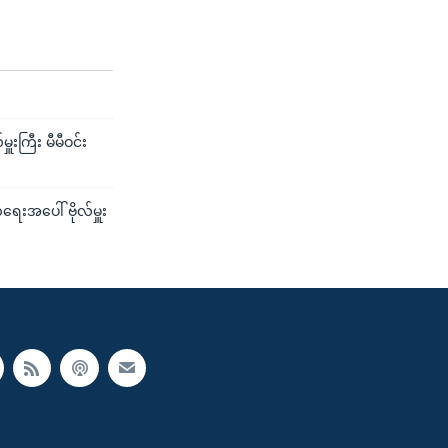
းကြီး မီမီဝင်း
်ရေးအပေါ် ဗိုလ်မှူး