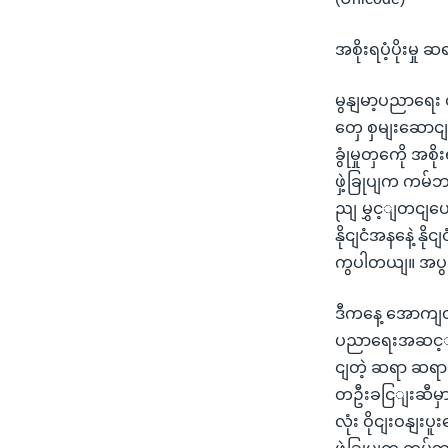
အစိုးရပံ့ပိုးမှ
မွနျမာ့ပညာရေး 
တှေ စှမျးဆောငျ
ခွုံမှုတှကေို 
ဖှဲ့ခြုပျက ကမ်
ညျ မွှင့ျတငျပ
နိုငျငံအနနေဲ့ နိ
ကွပါတယျ။ အပွ
ဒီကနေ့ အောကျတ
ပညာရေးအဆင့ျမွ
ငျတဲ့ ဆရာ ဆရာ
တဦးခငြျးဆီမှာ 
လုံး ဝိုငျးဝနျး