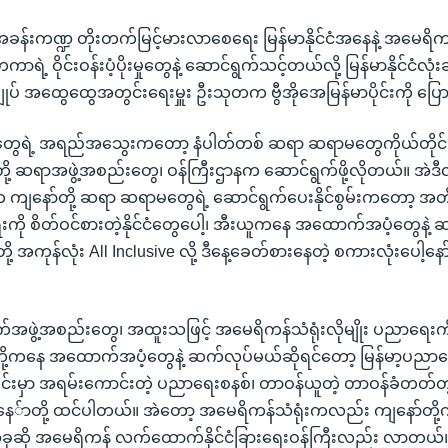
ခန်းကဏ္ဍ တိုးတက်မြင့်မားလာစေရေး မြန်မာနိုင်ငံအနေနဲ့ အမေရိက
ာရဲ့ ဝိုင်းဝန်းပံ့ပိုးမှုတွေနဲ့ ဆောင်ရွက်သင့်တယ်လို့ မြန်မာနိုင်ငံလု
ျုပ် အထွေထွေအတွင်းရေးမှူး ဦးသုတက ဗွီအိုအေမြန်မာပိုင်းကို ပြ
ွေရဲ့ အရည်အသွေးကတော့ နံပါတ်တစ် ဆရာ ဆရာမတွေကိုယ်တိုင်
ို့ ဆရာအဖွဲ့အစည်းတွေ၊ ဝန်ကြီးဌာနက ဆောင်ရွက်ဖို့လိုတယ်။ အဲဒီလ
ကျနော်တို့ ဆရာ ဆရာမတွေရဲ့ ဆောင်ရွက်ပေးနိုင်စွမ်းကတော့ အတ
ု စိတ်ဝင်စားတဲ့နိုင်ငံတွေပေါ့၊ အီးယူကနေ အထောက်အပံ့တွေနဲ့ 
ု့ အကုန်လုံး All Inclusive လို့ ဒီနေ့ခေတ်စားနေတဲ့ စကားလုံးပေါ့နော်၊
ဖွဲ့အစည်းတွေ၊ အထူးသဖြင့် အမေရိကန်သံရုံးလိုမျိုး ပညာရေးကို
ယူတို့ကနေ အထောက်အပံ့တွေနဲ့ ဆက်လုပ်မယ်ဆိုရင်တော့ မြန်မာ့ပည
းမှာ အရမ်းကောင်းတဲ့ ပညာရေးစနစ်၊ တာဝန်ယူတဲ့ တာဝန်ခံတတ်တဲ
နေ်ာတို့ ထင်ပါတယ်။ အဲတော့ အမေရိကန်သံရုံးကလည်း ကျနော်တို့က
၊ အခုဆို အမေရိကန် လက်ထောက်နိုင်ငံခြားရေးဝန်ကြီးလည်း လာတယ်