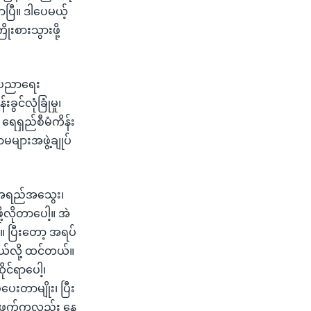
ပြီ။ ဒါပေမယ့်
းစားသွားဖို့
်ပညာရေး
လုံခြုံမှု၊
ရေရှည်စီမံကိန်း
များအဖွဲ့ချုပ်
့ အရည်အသွေး၊
့လိုတာပေါ့။ အဲ
့။ ပြီးတော့ အရပ်
ယ်လို့ ထင်တယ်။
ိုင်ရာပေါ့၊
ပေးတာမျိုး၊ ပြီး
 တဖက်ကလည်း နေ