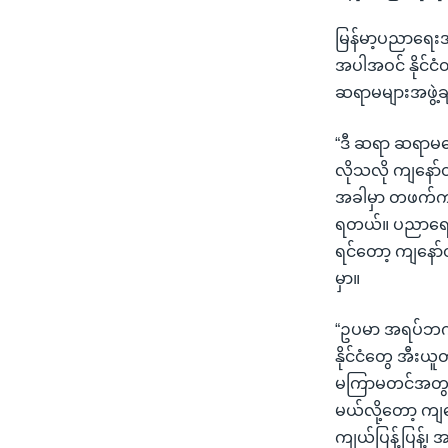
မြန်မာ့ပညာရေးအ
အပါအဝင် နိုင်ငံတက
ဆရာမများအဖွဲ့ခ
“ဒီ ဆရာ ဆရာမတ
လိုသလို ကျနော်တ
အခါမှာ တဖက်က 
ရတယ်။ ပညာရေးကိ
ရင်တော့ ကျနော်တိ
မှာ။
“ဥပမာ အရပ်ဘက်အ
နိုင်ငံတွေ အီး
မကြာမတင်အတွင်
မယ်လို့တော့ ကျ
ကျယ်ပြန့်ပြန့်