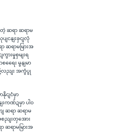
ငျတဲ့ ဆရာ ဆရာမ
ပျငနျးခှငျလုံ
ာ ဆရာ ဆရာမမြားအ
ကွားမှုစှမျးရ
ာစရေေး မွနျမာ
ို့လညျး အကွံပွု
ုငျငံမှာ
နျးကဏ်ဍမှာ ပါဝ
တှကျ ဆရာ ဆရာမ
ဲ့အစညျးတှအေား
ရာ ဆရာ ဆရာမမြားအ