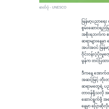
ဓာတ်ပုံ - UNESCO
မြန်မာ့ပညာရေး 
စွမ်းဆောင်ရည်မြှင
အစိုးရဘက်က စနစ်
ဆရာများနေ့မှာ တ
အပါအဝင် မြန်မာ
ဝိုင်းဝန်းပံ့ပိ
မွန်က တင်ပြထ
ဒီကနေ့ အောက်တိ
အဆင့်မြင့် တို
ဆရာမတွေရဲ့ ပညာ
တာဝန်ရှိသလို အစ
ဆောင်ရွက်ဖို့ အ
နေ့မှာ ပြောဆိုလ