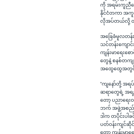
ကို အရမ်းကူညီန
နိုင်ငံတကာ အကူအ
လိုအပ်တယ်လို့
အခြေခံမူလတန်
သင်တန်းကျောင်
ကျန်းမာရေးစောင
တွေနဲ့ စနစ်တကျ 
အထွေထွေအတွင်
“ကျနော်တို့ အ
ဆရာတွေရဲ့ အရည်အ
တော့ ပညာရေးဝန်ကြ
ဘက် အဖွဲ့အစည်း
ဒါက တပိုင်းပါခင်ဗ
ပတ်ဝန်းကျင်ဆိုင်
တော့ ကျန်းမာရ