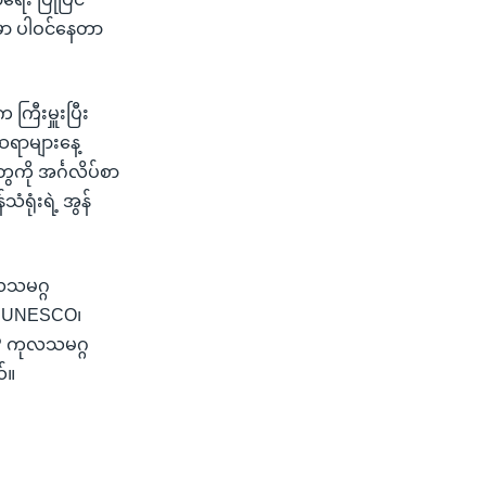
ှာ ပါဝင်နေတာ
ကြီးမှူးပြီး
ဆရာများနေ့
ို အင်္ဂလိပ်စာ
ရုံးရဲ့ အွန်
ုလသမဂ္ဂ
ဲ့ UNESCO၊
DP ကုလသမဂ္ဂ
်။