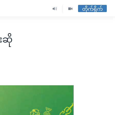
တိုက်ရိုက်
းဆို