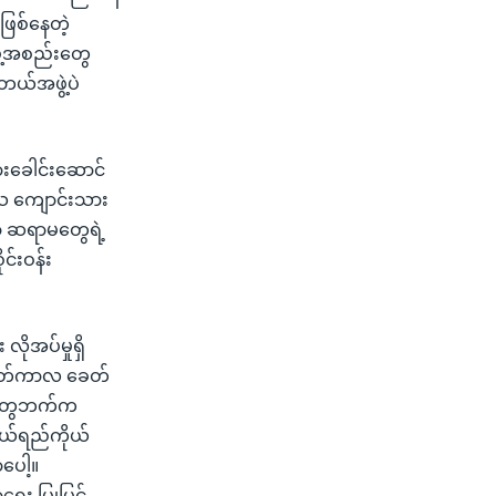
ြစ်နေတဲ့
ွဲ့အစည်းတွေ
ယ်အဖွဲ့ပဲ
သားခေါင်းဆောင်
သ ကျောင်းသား
ာ ဆရာမတွေရဲ့
င်းဝန်း
ိုအပ်မှုရှိ
 ခေတ်ကာလ ခေတ်
မတွေဘက်က
ုယ်ရည်ကိုယ်
ပေါ့။
ေး ပြုပြင်