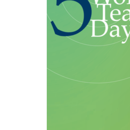
သုတပဒေသာ အင်္ဂလိပ်စာ
အ
ညွန်း
စာမျက်နှာ
သို့
ကျော်
ကြည့်
ရန်
ရှာဖွေ
ရန်
နေရာ
သို့
ကျော်
ရန်