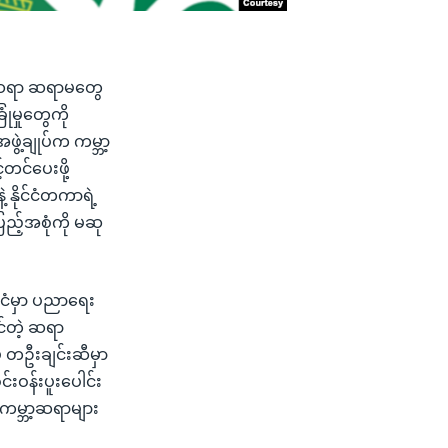
ဲ့ ဆရာ ဆရာမတွေ
ုံမှုတွေကို
ဲ့ချုပ်က ကမ္ဘာ့
တင်ပေးဖို့
နိုင်ငံတကာရဲ့
ြည့်အစုံကို မဆု
်ငံမှာ ပညာရေး
င်တဲ့ ဆရာ
 တဦးချင်းဆီမှာ
်းဝန်းပူးပေါင်း
 ကမ္ဘာ့ဆရာများ