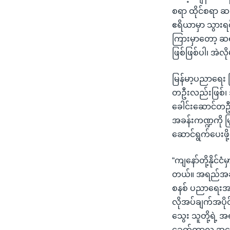
စရာ ထိုင်စရာ ဆ
ဧရိယာမှာ သွားရင
ကြားမှာတော့ ဆ
ဖြစ်ဖြစ်ပါ၊ အဲလ
မြန်မာ့ပညာရေး ပြ
တဦးလည်းဖြစ်၊ 
ခေါင်းဆောင်တဦ
အခန်းကဏ္ဍကို မြ
ဆောင်ရွက်ပေးဖိ
“ကျနော်တို့နိုင
တယ်။ အရည်အချင်
စနစ် ပညာရေးအ
လိုအပ်ချက်အပိုင
သွေး သူတို့ရဲ့
ခေတ်ကာလ အခြေအ