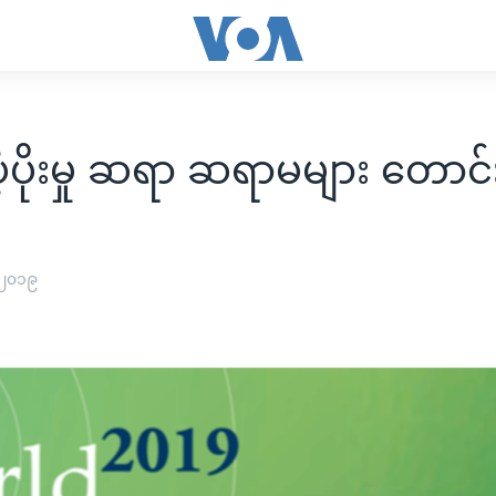
ံ့ပိုးမှု ဆရာ ဆရာမများ တောင်
 ၂၀၁၉