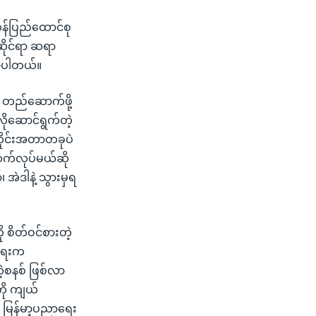
န်ပြည်ထောင်စု
ံးဆိုင်ရာ ဆရာ
ောပါတယ်။
 တည်ဆောက်ဖို့
ိုဆောင်ရွက်တဲ့
ိုင်းအတာတခုပဲ
ဆက်လုပ်မယ်ဆို
 အဲဒါနဲ့ သွားမှရ
 စိတ်ဝင်စားတဲ့
ာရေးက
့စနစ် ဖြစ်လာ
ို ကျယ်
၊ မြန်မာ့ပညာရေး