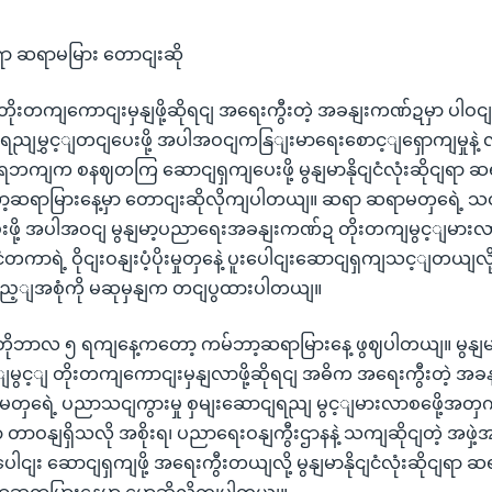
ု ဆရာ ဆရာမမြား တောငျးဆို
တိုးတကျကောငျးမှနျဖို့ဆိုရငျ အရေးကွီးတဲ့ အခနျးကဏ်ဍမှာ ပါဝ
ရညျမွှင့ျတငျပေးဖို့ အပါအဝငျကနြျးမာရေးစောင့ျရှောကျမှုနဲ့ လု
အစိုးရဘကျက စနဈတကြ ဆောငျရှကျပေးဖို့ မွနျမာနိုငျငံလုံးဆိုငျရ
ဘာ့ဆရာမြားနေ့မှာ တောငျးဆိုလိုကျပါတယျ။ ဆရာ ဆရာမတှရေဲ့ သငျ
ေးဖို့ အပါအဝငျ မွနျမာ့ပညာရေးအခနျးကဏ်ဍ တိုးတကျမွင့ျမားလ
ုငျငံတကာရဲ့ ဝိုငျးဝနျးပံ့ပိုးမှုတှနေဲ့ ပူးပေါငျးဆောငျရှကျသင့ျတယျလ
ည့ျအစုံကို မဆုမှနျက တငျပွထားပါတယျ။
ိုဘာလ ၅ ရကျနေ့ကတော့ ကမ်ဘာ့ဆရာမြားနေ့ ဖွဈပါတယျ။ မွနျမာနိ
င့ျ တိုးတကျကောငျးမှနျလာဖို့ဆိုရငျ အဓိက အရေးကွီးတဲ့ အခ
မတှရေဲ့ ပညာသငျကွားမှု စှမျးဆောငျရညျ မွင့ျမားလာစဖေို့အ
တာဝနျရှိသလို အစိုးရ၊ ပညာရေးဝနျကွီးဌာနနဲ့ သကျဆိုငျတဲ့ အဖှ
ပူးပေါငျး ဆောငျရှကျဖို့ အရေးကွီးတယျလို့ မွနျမာနိုငျငံလုံးဆိုငျ