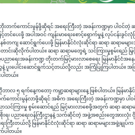
တိုးတက်ကောင်းမွန်ဖို့ဆိုရင် အရေးကြီးတဲ့ အခန်းကဏ္ဍမှာ ပါဝင်တ
့်တင်ပေးဖို့ အပါအဝင် ကျန်းမာရေးစောင့်ရှောက်မှုနဲ့ လုပ်ငန်းခွင်လုံခြ
တကျ ဆောင်ရွက်ပေးဖို့ မြန်မာနိုင်ငံလုံးဆိုင်ရာ ဆရာ ဆရာမများအဖွ
ောင်းဆိုလိုက်ပါတယ်။ ဆရာ ဆရာမတွေရဲ့ သင်ကြားမှုစွမ်းရည် မြှင့်
့ပညာရေးအခန်းကဏ္ဍ တိုးတက်မြင့်မားလာစေရေး မြန်မာနိုင်ငံအနေနဲ့ 
ုးမှုတွေနဲ့ ပူးပေါင်းဆောင်ရွက်သင့်တယ်လို့လည်း အကြံပြုကြပါတယ်။ အပ
ားပါတယ်။
ုဘာလ ၅ ရက်နေ့ကတော့ ကမ္ဘာ့ဆရာများနေ့ ဖြစ်ပါတယ်။ မြန်မာနိုင
းတက်ကောင်းမွန်လာဖို့ဆိုရင် အဓိက အရေးကြီးတဲ့ အခန်းကဏ္ဍမှာ ပါဝ
သင်ကြားမှု စွမ်းဆောင်ရည် မြင့်မားလာစေဖို့အတွက် ဆရာ ဆရာမ
ိုးရ၊ ပညာရေးဝန်ကြီးဌာနနဲ့ သက်ဆိုင်တဲ့ အဖွဲ့အစည်းတွေအားလုံး ဝိုင
ရေးကြီးတယ်လို့ မြန်မာနိုင်ငံလုံးဆိုင်ရာ ဆရာ ဆရာမများအဖွဲ့ချုပ်က
ိုက်ပါတယ်။