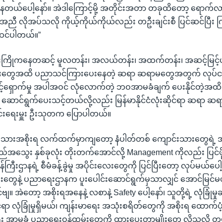
ေတယ်ပေါ့နော်။ အဲဒါကြောင့်မို့ အတိုင်းအတာ တခုထိတော့ ရောက်လာ
ညီ လိုအပ်သလို ကိုယ့်ကိုယ်ကိုယ်လည်း တဦးချင်းစီ ပြင်ဆင်ပြီး ကြို
 ထင်ပါတယ်။”
းကြိုကနေတဆင့် မူလတန်း၊ အလယ်တန်း၊ အထက်တန်း၊ အဆင့်မြင့
းတွေအထိ ပညာသင်ကြားပေးနေတဲ့ ဆရာ ဆရာမတွေအတွက် လုပ်ငန်းခွင်
့်ရှောက်မှု အပါအဝင် လုံလောက်တဲ့ ဘဝအာမခံချက် ပေးနိုင်တဲ့အထိ 
ဆောင်ရွက်ပေးသင့်တယ်လို့လည်း မြန်မာနိုင်ငံလုံးဆိုင်ရာ ဆရာ ဆရာမ
းရေးမှူး ဦးသုတက ပြောပါတယ်။
ရပ်သားအစိုးရ လက်ထက်မှာကျတော့ နံပါတ်တစ် ကျောင်းသားတွေရဲ
သွေး နှစ်ခုလုံး တိုးတက်အောင်လို့ Management ကိုလည်း ပြင်ဖို
ီးဌာနရဲ့ စီမံခန့်ခွဲမှု အပိုင်းလေးတွေကို ပြင်ပြီးတော့ လုပ်မယ်ပေါ
တွေနဲ့ ပညာရေးဌာနက ပူးပေါင်းဆောင်ရွက်မှသာလျှင် အောင်မြင်မ
ျ။ အဲတော့ အစိုးရအနေနဲ့ လစာနဲ့ Safety ပေါ့နော်၊ သူတို့ရဲ့ လုံခြုံမှုဆ
ရာ လုံခြုံမှုရှိမယ်၊ ကျန်းမာရေး အသုံးစရိတ်တွေကို အစိုးရ ထောက်ပံ့
ေး အာမခံ ပညာရေးဝန်ထမ်းတွေကို ထားပေးတာမျိုးတွေ လိုသလို