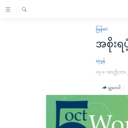
သုံး
ရ
ရှာဖွေ
လွယ်ကူ
မူလစာမျက်နှာ
မြန်မာ
ရ
စေ
မြန်မာ
လာ
အစိုးရပ
သည့်
ဒ်
ကမ္ဘာ့သတင်းများ
Link
ဗွီဒီယို
နိုင်ငံတကာ
ဆုမွန်
များ
သတင်းလွတ်လပ်ခွင့်
အမေရိကန်
၀၅ ေအာက္တိုဘာ၊
ပင်မ
ရပ်ဝန်းတခု လမ်းတခု အလွန်
တရုတ်
အကြောင်းအရာ
အင်္ဂလိပ်စာလေ့လာမယ်
မျှဝေပါ
အစ္စရေး-ပါလက်စတိုင်း
သို့
အပတ်စဉ်ကဏ္ဍများ
အမေရိကန်သုံးအီဒီယံ
ကျော်
ကြည့်
ရေဒီယိုနှင့်ရုပ်သံ အချက်အလက်များ
မကြေးမုံရဲ့ အင်္ဂလိပ်စာ
ရေဒီယို
ရန်
ရေဒီယို/တီဗွီအစီအစဉ်
ရုပ်ရှင်ထဲက အင်္ဂလိပ်စာ
တီဗွီ
ပင်မ