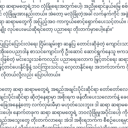
ရာ ဆရာမတွေရဲ့ဘဝ လုံခြုံရေးအတွက်ပေါ့၊ အညိုရောင်နယ်မြေ စစ်ဖ
် လုံခြုံမှုအားနည်းတယ်။ အဲတော့ မလုံခြုံတဲ့အခါ လက်နက်ကိုင် အဖ
ရာ ဆရာမတွေကို အပြည့်အဝ ကာကွယ်စောင့်ရှောက်ပေးသင့်တယ်။ ဘ
ိုမျိုး လုပ်ပေးမယ်ဆိုရင်တော့ ပညာရေး တိုးတက်မှာပေါ့နော်။”
ုပြင်ပြောင်းလဲရေး ငြိမ်းချမ်းစွာ ဆန္ဒပြ တောင်းဆိုခဲ့တဲ့ ကျောင်း
အိုးဝေပညာဒါန စာသင်ကျောင်းကို ဦးဆောင် ဆောင်ရွက်နေသူ ဗက
းဖြစ်တဲ့ မင်းသွေးသစ်ကလည်း ပညာရေးလောက မြှင့်တင်ရေး ဆရ
ှင့်တင်ပေးနိုင်ဖို့နဲ့ သင်ကြားသင်ယူ လေ့လာနိုင်ရေး အဘက်ဘက်က ဝို
ု့ လိုတယ်လို့လည်း ပြောပါတယ်။
်ငံမှာတော့ ဆရာ ဆရာမတွေရဲ့ အရည်အချင်းပိုင်းဆိုင်ရာ တော်တော်လေး လ
းပိုင်းဆိုင်ရာ ဆိုတဲ့နေရာမှာ အစိုးရက ဖန်တီးပေးသလောက်နဲ့
ခြေအနေနဲ့တော့ လက်လှမ်းမီမှာ မဟုတ်သေးဘူး။ ဒါ ဆရာ ဆရာ
်းပေါ့။ နောက်တခုက ဆရာ ဆရာမတွေရဲ့ ဘဝလုံခြုံမှုအပိုင်းပေါ့၊ ကိ
 အရည်အသွေးတွေ တိုးတက်လာရေး အဲဒါ အစိုးရဘက်က စီစဉ်ပေးရမှာ
နေနဲ့ လိုက်လျောညီထွေဖြစ်အောင်။ ဘာကြောင့်လဲဆိုတော့ ပညာရ