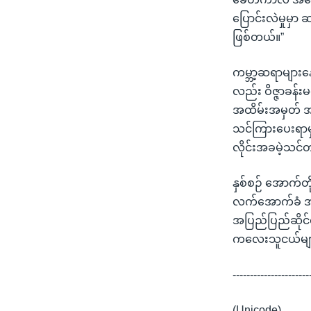
ပြောင်းလဲမှုမ
ဖြစ်တယ်။”
ကမ္ဘာ့ဆရာများနေ
လည်း ဝိဇ္ဇာခန်
အထိမ်းအမှတ် အ
သင်ကြားပေးရာမှ
လိုင်းအခမဲ့သင်
နှစ်စဉ် အောက်တ
လက်အောက်ခံ အဖွ
အပြည်ပြည်ဆိုင်
ကလေးသူငယ်များ 
----------------------
(Unicode)