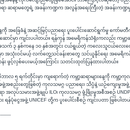
ှာ ဆရာ ဆရာမတွေရဲ့ အခန်းကဏ္ဍက အလွန်အရေးကြီးတဲ့ အခန်းကဏ္ဍမ
့ကို အခြေခံနဲ့ အဆင့်မြင့်ပညာရေး ပူးပေါင်းဆောင်ရွက်မှု ကော်မတီက 
းမဆောင်မှာ ကျင်းပပါတယ်။ ရန်ကုန် အမေရိကန်သံရုံးကလည်း ကမ္ဘာ့
သက် ၃ နှစ်ကနေ ၁၀ နှစ်အတွင်း ငယ်ရွယ်တဲ့ ကလေးသူငယ်လေးတွေက
ာ အသုံးဝင်မယ့် လက်တွေ့သင်ခန်းစာတွေ သင်ယူနိုင်ရေး အမေရိကန်သံ
တန်း ဖွင့်လှစ်ပေးမယ့်အကြောင်း သတင်းထုတ်ပြန်ထားပါတယ်။
ိုဘာလ ၅ ရက်တိုင်းမှာ ကျရောက်တဲ့ ကမ္ဘာ့ဆရာများနေ့ကို ကမ္ဘာ့က
ဲ့အစည်းတွေဖြစ်တဲ့ ကုလသမဂ္ဂ ပညာရေး၊ သိပ္ပံနဲ့ ယဉ်ကျေးမှုအဖွ
ရာ အလုပ်သမားအဖွဲ့ချုပ် ILO၊ ကုလသမဂ္ဂ ဖွံ့ဖြိုးမှုအစီအစဉ် UN
ရန်ပုံငွေအဖွဲ့ UNICEF တို့က ပူးပေါင်းစီစဉ် ကျင်းပတာ ဖြစ်ပါတယ
--------